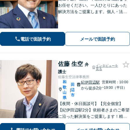
お任せください。一人ひとりにあった
解決方法をご提案します。個人・法人
問わず、お困りの方は弁護士にお気軽
にご相談ください。
電話で面談予約
メールで面談予約
佐藤 生空
弁
インタビューを
見る
護士
佐藤生空法律事務所
和
紀伊田辺駅
営業時間：10:00
田
歌
~19:00（平日）
から徒歩2分
辺
|
山
市
県
【夜間・休日面談可】【完全個室】
【紀伊田辺駅2分】依頼者さまのご希望
に沿った解決策をご提案します！精神
面への配慮も大切に【交通事故】示談
交渉の豊富な経験を活かし、賠償金の