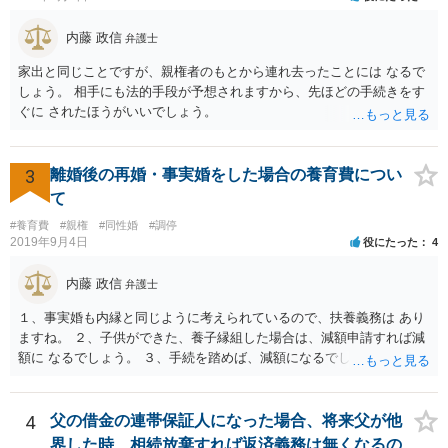
内藤 政信
弁護士
家出と同じことですが、親権者のもとから連れ去ったことには なるで
しょう。 相手にも法的手段が予想されますから、先ほどの手続きをす
ぐに されたほうがいいでしょう。
3
離婚後の再婚・事実婚をした場合の養育費につい
て
#養育費
#親権
#同性婚
#調停
2019年9月4日
役にたった
4
内藤 政信
弁護士
１、事実婚も内縁と同じように考えられているので、扶養義務は あり
ますね。 ２、子供ができた、養子縁組した場合は、減額申請すれば減
額に なるでしょう。 ３、手続を踏めば、減額になるでしょう。 ４、
それだけでは、減額はされないでしょう。 ５、養育費に影響はないで
しょう。 いろいろ議論のあるところですが、実務は上記のような運用
でしょう。
4
父の借金の連帯保証人になった場合、将来父が他
界した時、相続放棄すれば返済義務は無くなるの