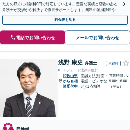
た方の双方に相談料0円で対応しています。豊富な実績と経験のある
弁護士が交渉から解決まで徹底サポートします。無料の証拠診断や着
手金の返還保証もありますので安心してご相談ください。
料金表を見る
電話でお問い合わせ
メールでお問い合わせ
浅野 康史
弁護士
京都府
K・Gフォート法律事務所
営業時間：0
和歌山県
面談方法(対面・
からも相
電話・ビデオな
9:00~18:00
談受付中
ど)は応相談
（平日）
同性婚