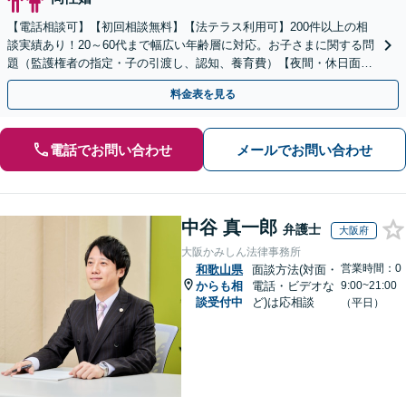
【電話相談可】【初回相談無料】【法テラス利用可】200件以上の相
談実績あり！20～60代まで幅広い年齢層に対応。お子さまに関する問
題（監護権者の指定・子の引渡し、認知、養育費）【夜間・休日面談
可】【完全個室】【子連れ相談可】【丸太町駅6分】
料金表を見る
電話でお問い合わせ
メールでお問い合わせ
中谷 真一郎
弁護士
大阪府
大阪かみしん法律事務所
営業時間：0
和歌山県
面談方法(対面・
からも相
電話・ビデオな
9:00~21:00
談受付中
ど)は応相談
（平日）