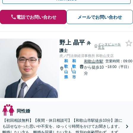
電話でお問い合わせ
メールでお問い合わせ
野上 晶平
弁
インタビューを
見る
護士
虎ノ門法律経済事務所 和歌山支店
和
和
和歌山市駅
営業時間：09:00
歌
歌
~18:00（平日）
から徒歩10
|
山
山
分
県
市
同性婚
【初回相談無料】【夜間・休日相談可】【和歌山市駅徒歩10分】誰に
も話せなかった思いや不安を、ゆっくり時間をかけてお聞きします。
離婚したい方も、離婚を回避したい方も、性別や年齢問わず、まずは