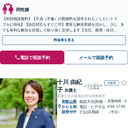
同性婚
【初回相談無料】【不貞（不倫）の慰謝料を請求された／したいトラ
ブルに特化】【訴訟対応もすぐに可】豊富な解決実績を活かし、少し
でも有利な解決を目指して粘り強く交渉します【当日、夜間・休日相
談可】
料金表を見る
電話で面談予約
メールで面談予約
十川 由紀
大阪府
インタビュ
ーを見る
子
弁護士
弁護士法人阪南合同法律事務所
営業時間：0
和歌山県
面談方法(対面・
からも相
電話・ビデオな
9:00~17:00
談受付中
ど)は応相談
（平日）