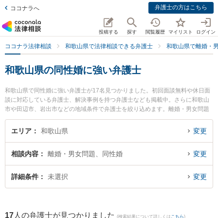
弁護士の方はこちら
ココナラへ
投稿する
探す
閲覧履歴
マイリスト
ログイン
ココナラ法律相談
和歌山県で法律相談できる弁護士
和歌山県で離婚・
和歌山県の同性婚に強い弁護士
和歌山県で同性婚に強い弁護士が17名見つかりました。初回面談無料や休日面
談に対応している弁護士、解決事例を持つ弁護士なども掲載中。さらに和歌山
市や田辺市、岩出市などの地域条件で弁護士を絞り込めます。離婚・男女問題
に関係する財産分与や養育費、親権等の細かな分野での絞り込み検索もでき便
利です。特に廣谷法律事務所の廣谷 行敏弁護士やベリーベスト法律事務所 和歌
エリア
和歌山県
変更
山オフィスの井上 彩華弁護士、虎ノ門法律経済事務所 和歌山支店の野上 晶平
弁護士のプロフィール情報や弁護士費用、強みなどが注目されています。『和
相談内容
離婚・男女問題、同性婚
変更
歌山県で土日や夜間に発生した同性婚のトラブルを今すぐに弁護士に相談した
い』『同性婚のトラブル解決の実績豊富な近くの弁護士を検索したい』『初回
相談無料で同性婚を法律相談できる和歌山県内の弁護士に相談予約したい』な
詳細条件
未選択
変更
どでお困りの相談者さんにおすすめです。
17
人の弁護士が見つかりました
(検索結果について詳しくは
こちら
)