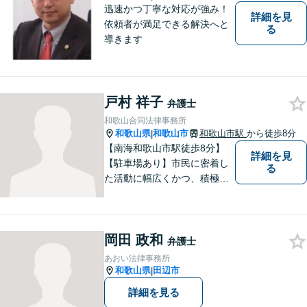
迅速かつ丁寧な対応が強み！
詳細を見
依頼者が満足できる解決へと
る
導きます
戸村 祥子
弁護士
和歌山合同法律事務所
和歌山県
和歌山市
和歌山市駅
から徒歩8分
|
【南海和歌山市駅徒歩8分】
詳細を見
【駐車場あり】市民に密着し
る
た活動に幅広くかつ、積極的
に取り組んでいます。離婚問
題／相続問題／刑事事件／借
金問題／労働問題など、幅広
岡田 政和
く対応可能。【地域に根ざし
弁護士
た弁護士】法律トラブルでお
あおい法律事務所
悩みの方は、お気軽にご相談
和歌山県
田辺市
|
ください。
詳細を見る