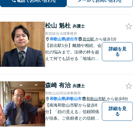
電話でお問い合わせ
メールでお問い合わせ
増額を目指します【相続問題】不動産
鑑定士等と連携し、最良の相続実現に
向けサポート
松山 魁杜
弁護士
那賀総合法律事務所
和歌山県
岩出市
岩出駅
から徒歩1分
|
【岩出駅1分】離婚や相続、会
詳細を見
社の悩みまで。法律の枠を超
る
えて何でも話せる「地域のか
かりつけ弁護士」として、一
歩前へ進む安心を。一つひと
つのご縁を大切に、紀の川市
森崎 有治
育ちの私が丁寧にサポートし
弁護士
ます。【丁寧なヒアリング】
和歌山合同法律事務所
【休日や夜間相談も柔軟に対
和歌山県
和歌山市
和歌山市駅
から徒歩8分
|
応】
【南海和歌山市駅から徒歩8
詳細を見
分】「顔の見える」信頼関係
る
が信条。ご依頼者との信頼関
係を大切にしています。お悩
みのことがございましたら、