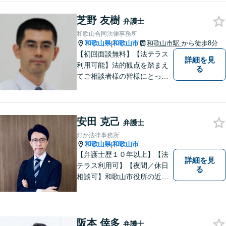
まずはご相談ください。適切
芝野 友樹
な解決策を提案させていただ
弁護士
きます。
和歌山合同法律事務所
和歌山県
和歌山市
和歌山市駅
から徒歩8分
|
【初回面談無料】【法テラス
詳細を見
利用可能】法的観点を踏まえ
る
てご相談者様の皆様にとって
最良の解決を図ることに常に
心がけています。創設55年を
超える歴史ある事務所です。
安田 克己
【当日／夜間／応相談】お悩
弁護士
み事がございましたら、お気
灯か法律事務所
軽にご相談下さい。
和歌山県
和歌山市
|
【弁護士歴１０年以上】【法
詳細を見
テラス利用可】【夜間／休日
る
相談可】和歌山市役所の近
く、京橋親水公園そばにある
親しみやすい法律事務所で
す。一人で悩まず、まずはご
相談ください。あなたの灯り
阪本 倖多
弁護士