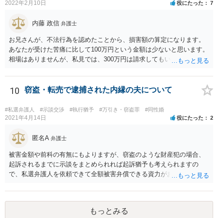
2022年2月10日
役にたった
7
内藤 政信
弁護士
お兄さんが、不法行為を認めたことから、損害額の算定になります。
あなたが受けた苦痛に比して100万円という金額は少ないと思います。
相場はありませんが、私見では、300万円は請求してもいいですね。
しかし、支払い能力の問題もあるので、支払うと言う気持ちが、なく
なるような条件では困るでしょう。 支払いの効果を高めるために、弁
護士を立ち合い人にするといいで しょう。 したがって、金額も含め
10
窃盗・転売で逮捕された内縁の夫について
て、条件については弁護士と話をするといい でしょう。 書面はどちら
が作っても構いません。 書類を作るには、少なくも、５５０００円
#私選弁護人
#示談交渉
#執行猶予
#万引き・窃盗罪
#同性婚
は、かかるでしょう。
2021年4月14日
役にたった
2
匿名A
弁護士
被害金額や前科の有無にもよりますが、窃盗のような財産犯の場合、
起訴されるまでに示談をまとめられれば起訴猶予も考えられますの
で、私選弁護人を依頼できて全額被害弁償できる資力がお有りなので
あれば、信頼できそうな弁護士を探して一度相談されることをおすす
めいたします。起訴されてしまうと前科はついてしまう可能性が極め
て高いので、被害金額はさほど大きくなく初犯で起訴猶予の可能性が
もっとみる
あり得る事案なのであれば、起訴までの弁護活動が極めて重要です。