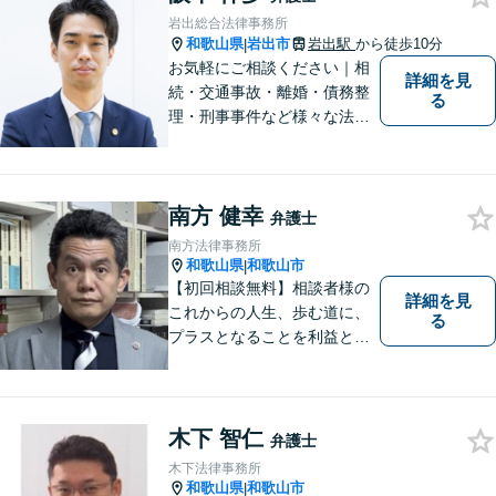
となれるよう誠心誠意努めま
岩出総合法律事務所
す。
和歌山県
岩出市
岩出駅
から徒歩10分
|
お気軽にご相談ください｜相
詳細を見
続・交通事故・離婚・債務整
る
理・刑事事件など様々な法律
問題に対応｜相続、交通事
故、不貞問題については初回3
0分無料相談あり｜夜間・休
南方 健幸
日・オンライン相談OK（要予
弁護士
約）｜丁寧な報告とスピード
南方法律事務所
対応で安心をお届けします
和歌山県
和歌山市
|
【初回相談無料】相談者様の
詳細を見
これからの人生、歩む道に、
る
プラスとなることを利益と考
え、相談者の人生を背負って
活動してまいります。和歌山
はもちろん、関西・関東から
ご相談いただくこともありま
木下 智仁
弁護士
す。
木下法律事務所
和歌山県
和歌山市
|