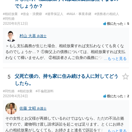
でしょうか？
#相続放棄
#借金・浪費癖
#連帯保証人
#M&A・事業承継
#債務者の相続人
#同性婚
2020年8月12日
役にたった
5
村山 大基
弁護士
＞もし支払義務が生じた場合、相続放棄すれば支払わなくても良くな
るのでしょうか…？ ①御父上の債務については、相続放棄すれば支払
わなくて構いませんが、 ②相談者さんご自身の義務については、契約
書そのもの（サインした推定相続人はどんな義務を負うのか）を見て
いないので何とも言えません。 そもそも、何の義務も負わないなら、
印鑑証明まで用意して推定相続人にサインさせる意味もないような気
5
父死亡後の、持ち家に住み続ける人に対してどう
がします。 もし何らかの義務を相続放棄しても負う内容だと困ります
したら。
ので、契約書の文面を持って、弁護士に相談に行かれることをお勧め
#同性婚
#相続放棄
#不倫慰謝料
します。
2020年4月24日
役にたった
2
佐藤 文昭
弁護士
その女性とお父様が再婚しているわけではないなら、ただの不法占拠
ですので、建物明け渡し請求訴訟を起こせば足ります。とくにお姉さ
んの相続放棄がしなくても、お姉さまと連名で訴訟をすればいいだけ