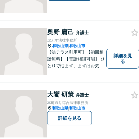
奥野 庸己
弁護士
虎ふす法律事務所
和歌山県
和歌山市
|
【法テラス利用可】【初回相
詳細を見
談無料】【電話相談可能】 ひ
る
とりで悩まず、まずはお気軽
にご相談ください。 早い段階
でのご相談が、有利で納得し
た解決につながります。
大饗 研策
弁護士
本町通り綜合法律事務所
和歌山県
和歌山市
|
詳細を見る