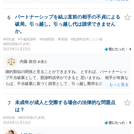
のことです。
6
パートナーシップを結ぶ直前の相手の不貞による
破局。引っ越し。引っ越し代は請求できません
か。
#同性婚
#不倫慰謝料
#内縁関係・事実婚
#慰謝料請求したい側
#異性関係(不貞等)
2023年11月15日
役にたった
4
内藤 政信
弁護士
婚約類似の関係と見ることができますね。 とすれば、パートナーシッ
プ不当破棄として、慰謝料請求ができると 思いますね。 相手が有責な
らば、不当破棄に基づく損害として、引っ越し費用を請 求できるよう
に思います。
7
未成年が成人と交際する場合の法律的な問題点
は？
#同性婚
#異性関係(不貞等)
2024年11月13日
役にたった
9