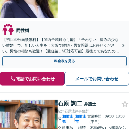
同性婚
【初回30分面談無料】【関西全域対応可能】「争わない、痛みの少な
い離婚」で、新しい人生を！大阪で離婚・男女問題はお任せくださ
い。男性の相談も歓迎！【受任後LINE対応可能】最後まであなたの味
方です。【女性弁護士】【豊中駅徒歩5分】
料金表を見る
電話でお問い合わせ
メールでお問い合わせ
石原 詢二
弁護士
紀州石原法律事務所
和歌山
和歌山
営業時間：09:00~18:00
|
県
市
（平日）
交通事故、相続、不動産のご相談なら