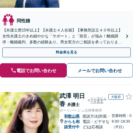
同性婚
【弁護士歴15年以上】【弁護士４人在籍】【事務所設立４０年以上】
女性弁護士のきめ細やかな「サポート」と「助言」が強み！離婚調
停・離婚裁判、多数の経験あり。男女双方のご相談を承っております
【お子さま連れのご相談OK】【南海岸和田駅徒歩3分】
料金表を見る
電話でお問い合わせ
メールでお問い合わせ
武澤 明日
大阪府
インタビュ
ーを見る
香
弁護士
ボーリバージュ法律事務所
営業時間：0
和歌山県
面談方法(対面・
からも相
電話・ビデオな
9:30~18:30
談受付中
ど)は応相談
（平日）