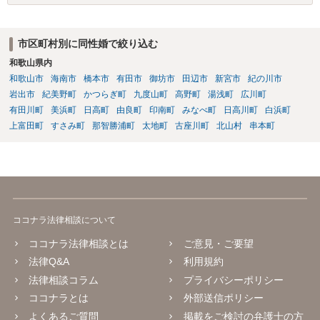
もちろん国選弁護人であってもできるかぎり最善を尽くす弁護士が大
多数だとは思いますが、特に被害件数が多いようなケースですと、一
般論としては私選弁護人に頼んだ方がどうしても使える時間が多くな
市区町村別に同性婚で絞り込む
り、示談をまとめられる可能性が高くなる傾向は否定できないように
和歌山県内
思われます。
和歌山市
海南市
橋本市
有田市
御坊市
田辺市
新宮市
紀の川市
岩出市
紀美野町
かつらぎ町
九度山町
高野町
湯浅町
広川町
有田川町
美浜町
日高町
由良町
印南町
みなべ町
日高川町
白浜町
上富田町
すさみ町
那智勝浦町
太地町
古座川町
北山村
串本町
ココナラ法律相談について
ココナラ法律相談とは
ご意見・ご要望
法律Q&A
利用規約
法律相談コラム
プライバシーポリシー
ココナラとは
外部送信ポリシー
よくあるご質問
掲載をご検討の弁護士の方