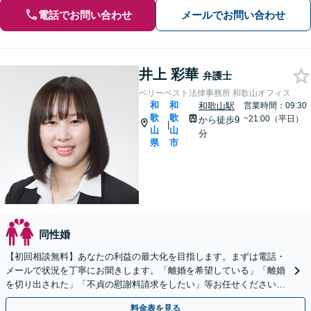
電話でお問い合わせ
メールでお問い合わせ
井上 彩華
弁護士
ベリーベスト法律事務所 和歌山オフィス
和
和
和歌山駅
営業時間：09:30
歌
歌
~21:00（平日）
から徒歩9
|
山
山
分
県
市
同性婚
【初回相談無料】あなたの利益の最大化を目指します。まずは電話・
メールで状況を丁寧にお聞きします。「離婚を希望している」「離婚
を切り出された」「不貞の慰謝料請求をしたい」等お任せください。
【リーズナブルな料金設定】
料金表を見る