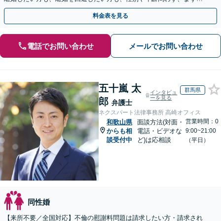
ご相談にお越しください。
料金表を見る
電話でお問い合わせ
メールでお問い合わせ
五十嵐 太
群馬県
インタビュ
ーを見る
郎
弁護士
ネクスパート法律事務所 高崎オフィス
営業時間：0
和歌山県
面談方法(対面・
からも相
電話・ビデオな
9:00~21:00
談受付中
ど)は応相談
（平日）
同性婚
【来所不要／全国対応】不倫の慰謝料問題は請求したい方・請求され