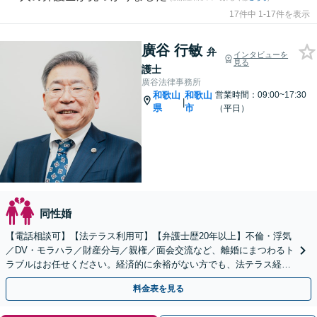
17件中 1-17件を表示
廣谷 行敏
弁
インタビューを
見る
護士
廣谷法律事務所
和歌山
和歌山
営業時間：09:00~17:30
|
県
市
（平日）
同性婚
【電話相談可】【法テラス利用可】【弁護士歴20年以上】不倫・浮気
／DV・モラハラ／財産分与／親権／面会交流など、離婚にまつわるト
ラブルはお任せください。経済的に余裕がない方でも、法テラス経由
での依頼が可能です【完全個室】【和歌山駅15分】
料金表を見る