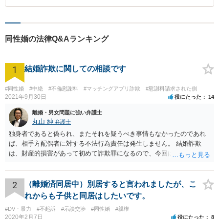
同性婚の法律Q&Aランキング
1
結婚詐欺に関しての相談です
#同性婚
#中絶
#不倫慰謝料
#マッチングアプリ詐欺
#慰謝料請求された側
2021年9月30日
役にたった
14
離婚・男女問題に強い弁護士
丸山 紳
弁護士
独身者であると偽られ、またそれを疑うべき事情もなかったのであれ
ば、相手方配偶者に対する不法行為責任は発生しません。 結婚詐欺
は、財産的損害があって初めて詐欺罪になるので、今回は該当しませ
ん。 貞操権侵害は、既婚者であることを偽られていて、その上既婚者
であることを知っていれば交際しなかったといえる場合に、慰謝料請
求が可能です。 LINEなどで、結婚を当然の前提にした関係だったこと
2
（離婚済同居中）別居すると言われましたが、こ
を立証できる場合は、請求は可能と考えます。
れからも子供と同居はしたいです。
#DV・暴力
#不起訴
#示談交渉
#同性婚
#親権
2020年2月7日
役にたった
8