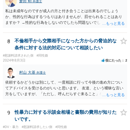
倉田 勲
弁護士
私は未成年なのですが成人の方と付き合うことは出来るのでしょう
か、性的な行為はするつもりはありませんが、罰せられることはあり
ますか？ →性的な行為をしないのでしたら問題ないでしょう
8
不倫相手から交際相手になった方からの脅迫的な
条件に対する法的対応について相談したい
#慰謝料請求された側
#同性婚
2024年8月3日
役にたった
2
村山 大基
弁護士
依頼するかどうかは別にして、一度相談に行って今後の進め方につい
てアドバイスを受けるのがいいと思います。 友達、という曖昧な言い
方をしていますが、「ただし、呼んだらすぐ来ること」などと条件を
つけているあたり、 今後も何かしら行ってきそうなので、おっしゃる
通り関わりを断つ方向がいいと思います。
9
性暴力に対する示談金相場と書類の費用が知りた
いです。
#DV・暴力
#慰謝料請求したい側
#同性婚