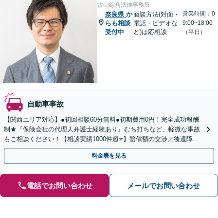
古山綜合法律事務所
営業時間：0
奈良県
か
面談方法(対面・
らも相談
電話・ビデオな
9:00~18:00
受付中
ど)は応相談
（平日）
自動車事故
【関西エリア対応】●初回相談60分無料●初期費用0円！完全成功報酬
制★『保険会社の代理人弁護士経験あり』むち打ちなど、軽微な事故
もご相談ください！【相談実績1000件超⭐️】賠償額の交渉／後遺障害
認定／治療費打ち切りなどサポート！
料金表を見る
電話でお問い合わせ
メールでお問い合わせ