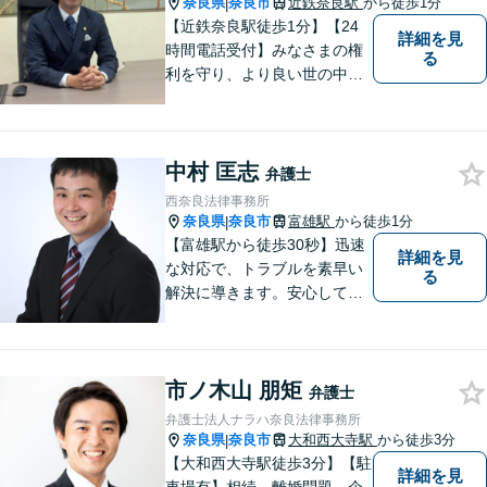
奈良県
奈良市
近鉄奈良駅
から徒歩1分
|
【近鉄奈良駅徒歩1分】【24
詳細を見
時間電話受付】みなさまの権
る
利を守り、より良い世の中に
していくことに全力を尽くし
ます。金銭問題／男女問題／
交通事故／刑事事件に注力し
中村 匡志
ています。法律トラブルでお
弁護士
悩みごとがありましたら、お
西奈良法律事務所
気軽にご相談ください。
奈良県
奈良市
富雄駅
から徒歩1分
|
【富雄駅から徒歩30秒】迅速
詳細を見
な対応で、トラブルを素早い
る
解決に導きます。安心して話
せる雰囲気ですので、まずは
お気軽にご相談ください。刑
事事件・離婚/男女問題・相
市ノ木山 朋矩
続・遺言・交通事故・借金・
弁護士
債務整理などはお任せくださ
弁護士法人ナラハ奈良法律事務所
い。
奈良県
奈良市
大和西大寺駅
から徒歩3分
|
【大和西大寺駅徒歩3分】【駐
詳細を見