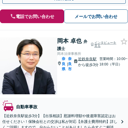
電話でお問い合わせ
メールでお問い合わせ
岡本 卓也
弁
インタビューを
見る
護士
岡本法律事務所
奈
奈
近鉄奈良駅
営業時間：10:00~
良
良
|
18:00（平日）
から徒歩3分
県
市
自動車事故
【近鉄奈良駅徒歩3分】【出張相談】慰謝料増額や後遺障害認定はお
任せください！保険会社との交渉は私が対応【弁護士費用特約】詳し
くご説明しますので、分からないことがありましたら今すぐご相談く