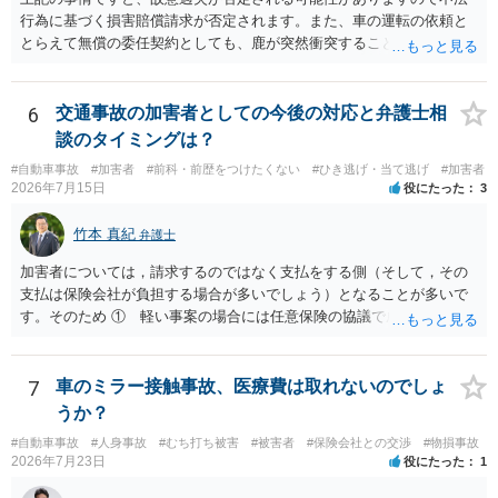
行為に基づく損害賠償請求が否定されます。また、車の運転の依頼と
とらえて無償の委任契約としても、鹿が突然衝突することは予見がで
きませんので善管注意義務違反は否定され債務不履行に基づく損害賠
償請求も成立しない可能性があります。以上の理由から支払義務は否
定される可能性が高いです。ご参考にしてください。
6
交通事故の加害者としての今後の対応と弁護士相
談のタイミングは？
#自動車事故
#加害者
#前科・前歴をつけたくない
#ひき逃げ・当て逃げ
#加害者
2026年7月15日
役にたった
3
竹本 真紀
弁護士
加害者については，請求するのではなく支払をする側（そして，その
支払は保険会社が負担する場合が多いでしょう）となることが多いで
す。そのため ① 軽い事案の場合には任意保険の協議で成立すること
が多いこと ②ア 重い事案の場合には，民事面についてはやはり任意
保険の協議となり，事案によっては保険会社が代理人弁護士をつける
場合が多いこと イ 刑事事件に進む場合は，刑事弁護の話になるこ
7
車のミラー接触事故、医療費は取れないのでしょ
と などの事情から，任意保険に入っていない場合など，特殊な場合以
うか？
外は，あまり顕在化する事情がないのだと思います。 ですから，加害
#自動車事故
#人身事故
#むち打ち被害
#被害者
#保険会社との交渉
#物損事故
者側も弁護士が入っているケースは実際にはあるのです。 本件は，刑
2026年7月23日
役にたった
1
事事件の面で問題となっています。 交通事故を発生した場合には，警
察に報告しなければなりません。道路交通法違反第７２条第１項後段