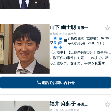
速対応！自己破産ほか実績多数【完全
個室】
山下 絢士朗
弁護士
南都総合法律事務所
奈
奈
近鉄奈良駅
営業時間：09:30~
良
良
|
12:00（平日）
から徒歩3分
県
市
【元検事】【近鉄奈良駅3分】検事時代
に数百件の事件に対応。これまでに培
った聴取力、交渉力、事件を見通す分
析力で、依頼者の方が最善の選択をす
る手助けをいたします。経験の全てを
注ぎ、地元奈良のために尽くします。
電話でお問い合わせ
【法テラス利用可】
福井 麻起子
弁護士
登大路総合法律事務所