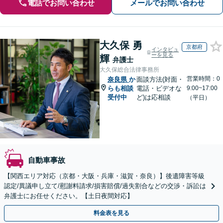
電話でお問い合わせ
メールでお問い合わせ
大久保 勇
京都府
インタビュ
ーを見る
輝
弁護士
大久保総合法律事務所
営業時間：0
奈良県
か
面談方法(対面・
らも相談
電話・ビデオな
9:00~17:00
受付中
ど)は応相談
（平日）
自動車事故
【関西エリア対応（京都・大阪・兵庫・滋賀・奈良）】後遺障害等級
認定/異議申し立て/慰謝料請求/損害賠償/過失割合などの交渉・訴訟は
弁護士にお任せください。【土日夜間対応】
料金表を見る