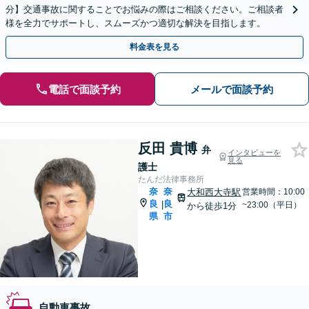
分】交通事故に関することでお悩みの際はご相談ください。ご相談者
様を全力でサポートし、スムーズかつ適切な解決を目指します。
料金表を見る
電話で面談予約
メールで面談予約
反田 貴博
弁
インタビューを
見る
護士
たんだ法律事務所
奈
奈
大和西大寺駅
営業時間：10:00
良
良
|
~23:00（平日）
から徒歩1分
県
市
自動車事故