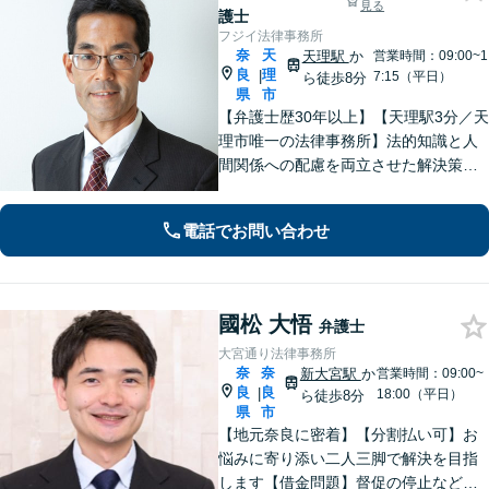
見る
護士
フジイ法律事務所
奈
天
天理駅
か
営業時間：09:00~1
良
理
|
7:15（平日）
ら徒歩8分
県
市
【弁護士歴30年以上】【天理駅3分／天
理市唯一の法律事務所】法的知識と人
間関係への配慮を両立させた解決策を
ご提案いたします。「士業との連携で
トータルサポートを実現／税理士・司
電話でお問い合わせ
法書士・不動産鑑定士など」相続に関
わる問題を総合的に解決へ導きます
國松 大悟
弁護士
大宮通り法律事務所
奈
奈
新大宮駅
か
営業時間：09:00~
良
良
|
18:00（平日）
ら徒歩8分
県
市
【地元奈良に密着】【分割払い可】お
悩みに寄り添い二人三脚で解決を目指
します【借金問題】督促の停止など迅