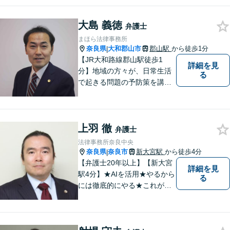
働く弁護士として、現場目線
からの交渉を得意としていま
大島 義徳
す。
弁護士
まほら法律事務所
奈良県
大和郡山市
郡山駅
から徒歩1分
|
【JR大和路線郡山駅徒歩1
詳細を見
分】地域の方々が、日常生活
る
で起きる問題の予防策を講じ
たい時や、既に問題を抱えて
何から手を付けてよいか分か
らない時に、まず相談できる
上羽 徹
身近な弁護士を目指していま
弁護士
す。
法律事務所奈良中央
奈良県
奈良市
新大宮駅
から徒歩4分
|
【弁護士20年以上】【新大宮
詳細を見
駅4分】★AIを活用★やるから
る
には徹底的にやる★これが私
のスタイルです。ご相談者に
とって少しでもプラスになる
のであれば、どのような努力