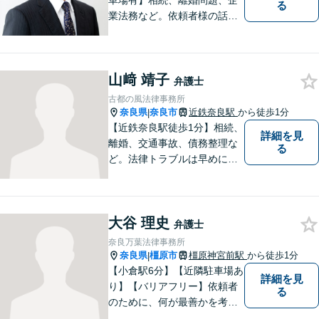
車場有】相続、離婚問題、企
る
業法務など。依頼者様の話を
親身になって聞き、最善の方
向性を示す弁護士でありたい
と思っています。「こんなこ
山﨑 靖子
と聞いても良いのかな」など
弁護士
と思わず、ぜひ一度ご相談く
古都の風法律事務所
ださい。【お子様連れ相談
奈良県
奈良市
近鉄奈良駅
から徒歩1分
|
可】
【近鉄奈良駅徒歩1分】相続、
詳細を見
離婚、交通事故、債務整理な
る
ど。法律トラブルは早めに弁
護士へ相談することが重要で
す。ご依頼者さまの抱えてい
らっしゃる不安や、ご希望を
大谷 理史
丁寧にお伺いいたします。
弁護士
奈良万葉法律事務所
奈良県
橿原市
橿原神宮前駅
から徒歩1分
|
【小倉駅6分】【近隣駐車場あ
詳細を見
り】【バリアフリー】依頼者
る
のために、何が最善かを考
え、依頼者に寄り添える弁護