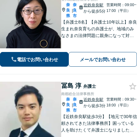
奈
奈
近鉄奈良駅
営業時間：09:00~
良
良
|
17:00（平日）
から徒歩5分
県
市
【弁護士8名】【弁護士10年以上】奈良
生まれ奈良育ちの弁護士が、地域のみ
なさまの法律問題に親身になって対応
します【離婚問題】家族・子どもの問
題に強みあり【相続遺言】丁寧にお話
を伺うことを大切にしています【近鉄
電話でお問い合わせ
メールでお問い合わせ
奈良駅5分】【オンライン相談可】
冨島 淳
弁護士
南都総合法律事務所
奈
奈
近鉄奈良駅
営業時間：09:30~
良
良
|
18:00（平日）
から徒歩3分
県
市
【近鉄奈良駅徒歩3分】【地元で30年信
頼されてきた法律事務所】困っている
人を助けたくて弁護士になりました。
依頼者のためにベストを尽くし、最後