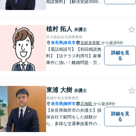
相談無料】【解決実績3000件
超】 交通事故・借金（債務整
理）・離婚・相続・労働問
題・不動産トラブル・企業法
植村 拓人
務のお悩みは【弁護士法人ｉ
弁護士
（アイ）奈良法律事務所】に
登大路総合法律事務所
おまかせください！
奈良県
奈良市
近鉄奈良駅
から徒歩5分
|
【電話相談可】【初回相談無
詳細を見
料】【法テラス利用可】家事
る
事件に強い！離婚問題・労働
問題・借金トラブルなど幅広
く解決。丁寧なサポート＆親
身な姿勢を心がけて対応！相
東浦 大樹
談しやすい弁護士を目指す
弁護士
【夜間・休日面談可】【完全
葛城中央法律事務所
個室】【近鉄奈良駅5分】
奈良県
御所市
忍海駅
から徒歩8分
|
【奈良県御所市の弁護士】損
詳細を見
保会社で顧問をした経験か
る
ら、多様な交通事故案件の対
処が可能です。また、現場で