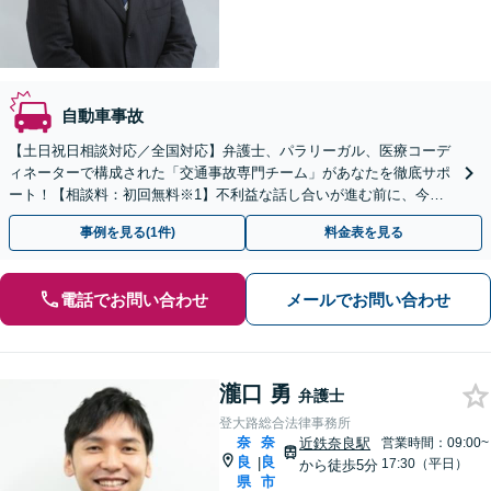
自動車事故
【土日祝日相談対応／全国対応】弁護士、パラリーガル、医療コーデ
ィネーターで構成された「交通事故専門チーム」があなたを徹底サポ
ート！【相談料：初回無料※1】不利益な話し合いが進む前に、今す
ぐ相談！
事例を見る(1件)
料金表を見る
電話でお問い合わせ
メールでお問い合わせ
瀧口 勇
弁護士
登大路総合法律事務所
奈
奈
近鉄奈良駅
営業時間：09:00~
良
良
|
17:30（平日）
から徒歩5分
県
市