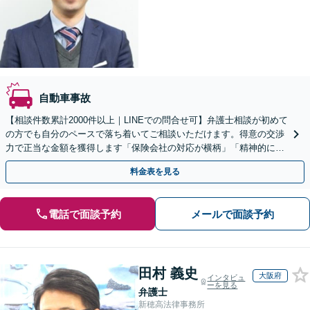
自動車事故
【相談件数累計2000件以上｜LINEでの問合せ可】弁護士相談が初めて
の方でも自分のペースで落ち着いてご相談いただけます。得意の交渉
力で正当な金額を獲得します「保険会社の対応が横柄」「精神的に辛
い」等疑問を感じたらご相談を【近鉄奈良駅５分】
料金表を見る
電話で面談予約
メールで面談予約
田村 義史
大阪府
インタビュ
ーを見る
弁護士
新穂高法律事務所