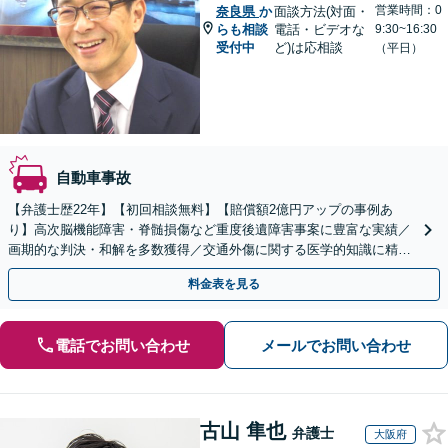
営業時間：0
奈良県
か
面談方法(対面・
らも相談
電話・ビデオな
9:30~16:30
受付中
ど)は応相談
（平日）
自動車事故
【弁護士歴22年】【初回相談無料】【賠償額2億円アップの事例あ
り】高次脳機能障害・脊髄損傷など重度後遺障害事案に豊富な実績／
画期的な判決・和解を多数獲得／交通外傷に関する医学的知識に精通
／セカンドオピニオン対応可【土日祝・夜間対応可】
料金表を見る
電話でお問い合わせ
メールでお問い合わせ
古山 隼也
弁護士
大阪府