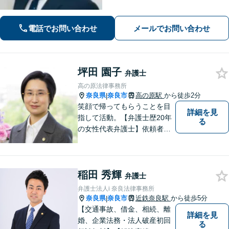
まで走り抜けます。労働問題、相続、
借金でお困りの方はぜひ一度ご相談く
電話でお問い合わせ
メールでお問い合わせ
ださい。
坪田 園子
弁護士
高の原法律事務所
奈良県
奈良市
高の原駅
から徒歩2分
|
笑顔で帰ってもらうことを目
詳細を見
指して活動。【弁護士歴20年
る
の女性代表弁護士】依頼者の
納得のできる結果に向けて最
善を尽くします。【元非常勤
調停官の経験】交渉ごとなら
稲田 秀輝
お任せください！あなたのお
弁護士
悩み、とことんお聞きしま
弁護士法人i 奈良法律事務所
す。
奈良県
奈良市
近鉄奈良駅
から徒歩5分
|
【交通事故、借金、相続、離
詳細を見
婚、企業法務・法人破産初回
る