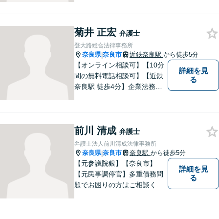
士でありたいと思っていま
す。依頼者の皆様に最善の解
菊井 正宏
決策を提案し続けます。 よろ
弁護士
しくお願いします。
登大路総合法律事務所
奈良県
奈良市
近鉄奈良駅
から徒歩5分
|
【オンライン相談可】【10分
詳細を見
間の無料電話相談可】【近鉄
る
奈良駅 徒歩4分】企業法務／
交通事故／遺言・相続／家事
関係など幅広く対応。法律問
題の「入口」から、必要な情
前川 清成
報をご提供します！少しでも
弁護士
疑問をお持ちの方は、まずご
弁護士法人前川清成法律事務所
相談を！
奈良県
奈良市
奈良駅
から徒歩5分
|
【元参議院銀】【奈良市】
詳細を見
【元民事調停官】多重債務問
る
題でお困りの方はご相談くだ
さい。その他、一般民事事件
も対応しております。奈良市
大宮町でお困りの方がいまし