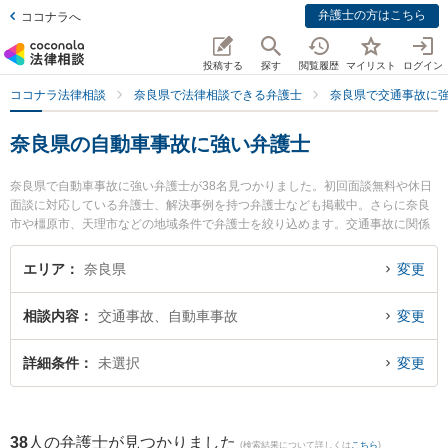
弁護士の方はこちら
ココナラへ
投稿する
探す
閲覧履歴
マイリスト
ログイン
ココナラ法律相談
奈良県で法律相談できる弁護士
奈良県で交通事故に
奈良県の自動車事故に強い弁護士
奈良県で自動車事故に強い弁護士が38名見つかりました。初回面談無料や休日
面談に対応している弁護士、解決事例を持つ弁護士なども掲載中。さらに奈良
市や橿原市、天理市などの地域条件で弁護士を絞り込めます。交通事故に関係
する自動車事故やバイク事故、自転車事故等の細かな分野での絞り込み検索も
でき便利です。特にベリーベスト法律事務所 奈良オフィスの中辻 猛弁護士や東
エリア
奈良県
変更
京スタートアップ法律事務所 奈良支店の山本 真生弁護士、岡本法律事務所の岡
本 卓也弁護士のプロフィール情報や弁護士費用、強みなどが注目されていま
相談内容
交通事故、自動車事故
変更
す。『奈良県で土日や夜間に発生した自動車事故のトラブルを今すぐに弁護士
に相談したい』『自動車事故のトラブル解決の実績豊富な近くの弁護士を検索
したい』『初回相談無料で自動車事故を法律相談できる奈良県内の弁護士に相
詳細条件
未選択
変更
談予約したい』などでお困りの相談者さんにおすすめです。
38
人の弁護士が見つかりました
(検索結果について詳しくは
こちら
)