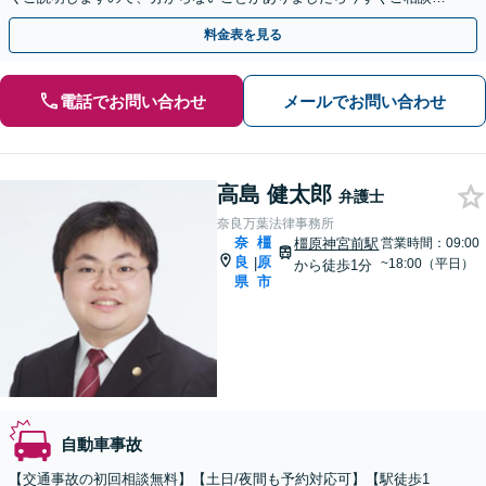
ださい。
料金表を見る
電話でお問い合わせ
メールでお問い合わせ
高島 健太郎
弁護士
奈良万葉法律事務所
奈
橿
橿原神宮前駅
営業時間：09:00
良
原
|
~18:00（平日）
から徒歩1分
県
市
自動車事故
【交通事故の初回相談無料】【土日/夜間も予約対応可】【駅徒歩1