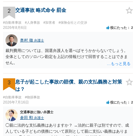
確認する必要があります。保険会社から提示される慰謝料額について
は、弁護士が介入することにより増額を検討できる場合がありますの
2
交通事故 略式命令 罰金
で、以下の資料・情報を準備した上で、弁護士に個別に相談すること
をお勧めいたします。 ・相手方保険会社から届いている示談金額の提
#自動車事故
#人身事故
#加害者
#保険会社との交渉
示書類 ・叔母様の診断名、けがの内容 ・治療開始日及び治療終了日
2026年8月6日
役にたった
2
・入院の有無、通院回数 ・現在も症状が残っているか ・叔母様ご本人
やご家族等が加入している保険に、今回の事故で利用できる弁護士費
奥村 徹
弁護士
用特約が付帯しているか なお、被害者は叔母様ご本人となりますの
裁判費用については、国選弁護人を選べばそうかからないでしょう。
で、弁護士が受任する場合には、叔母様ご本人の依頼意思等を確認す
全体としてのソロバン勘定を上記の情報だけで回答することはできま
る必要があります。日本語での十分な意思疎通が難しいとのことです
せん。
ので、そのあたりのご事情も踏まえて、依頼意思の確認方法等を検討
する必要があると思われます。
3
息子が起こした事故の賠償、親の支払義務と対策
は？
#自動車事故
#物損事故
2026年7月16日
役にたった
2
交通事故に強い弁護士
倉田 勲
弁護士
◯親に法的な支払義務はありますか？ →法的に親子は別ですので、成
人している子どもの債務について原則として親に支払い義務はありま