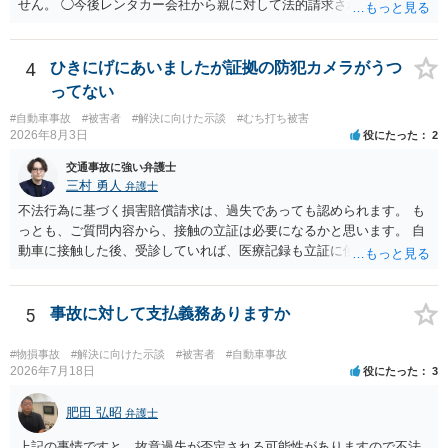
せん。 ◯今後レンタカー会社から親に対して法的請求される可能性は
ありますか？ →原則として支払い義務がない以上請求される可能性は
低いでしょう。 ◯親である私は今後どう対応すべきでしょうか？ →債
権者に対してご自身は支払いを拒み、請求するのであれば本人に対し
4
ひきにげにあいましたが証拠の防犯カメラがうつ
て請求するよう言う程度かと思います。
ってない
#自動車事故
#被害者
#解決に向けた示談
#むち打ち被害
2026年8月3日
役にたった
2
交通事故に強い弁護士
三村 勇人
弁護士
不法行為に基づく損害賠償請求は、過失であっても認められます。 も
っとも、ご質問内容から、接触の立証は必要になるかと思います。 自
動車に接触した後、受診していれば、医療記録も立証に使えるかと思
います。 いずれにせよ、多角的に検討する必要がありますので、弁護
士にご相談ください。
5
事故に対して支払義務ありますか
#物損事故
#解決に向けた示談
#被害者
#自動車事故
2026年7月18日
役にたった
3
肥田 弘昭
弁護士
上記の事情ですと、故意過失が否定される可能性がありますので不法