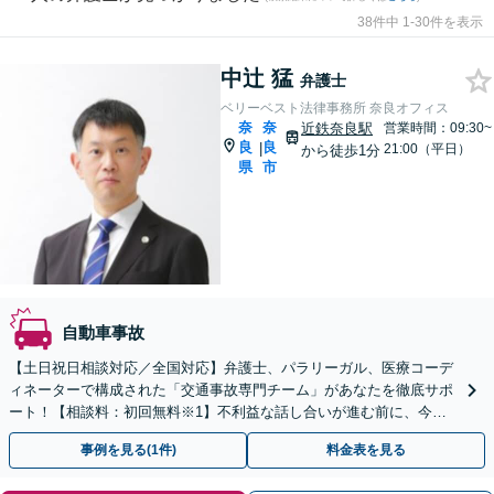
38件中 1-30件を表示
中辻 猛
弁護士
ベリーベスト法律事務所 奈良オフィス
奈
奈
近鉄奈良駅
営業時間：09:30~
良
良
|
21:00（平日）
から徒歩1分
県
市
自動車事故
【土日祝日相談対応／全国対応】弁護士、パラリーガル、医療コーデ
ィネーターで構成された「交通事故専門チーム」があなたを徹底サポ
ート！【相談料：初回無料※1】不利益な話し合いが進む前に、今す
ぐ相談！
事例を見る(1件)
料金表を見る