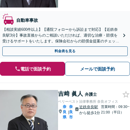
自動車事故
【相談実績600件以上】【通院フォローから訴訟まで対応】【近鉄奈
良駅3分】事故直後からのご相談いただければ、適切な治療・賠償を
受けるサポートをいたします。保険会社からの賠償金提案のチェック
もいたします。いつでもご相談ください。
料金表を見る
電話で面談予約
メールで面談予約
吉﨑 眞人
弁護士
ベリーベスト法律事務所 奈良オフィス
奈
奈
近鉄奈良駅
営業時間：09:30~
良
良
|
21:00（平日）
から徒歩1分
県
市