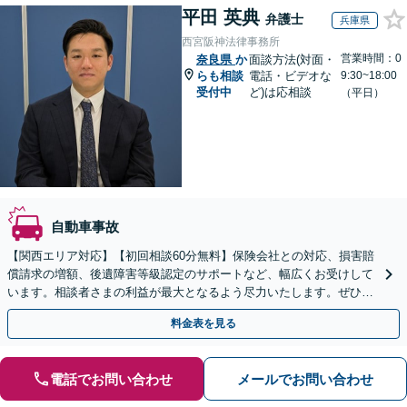
平田 英典
弁護士
兵庫県
西宮阪神法律事務所
営業時間：0
奈良県
か
面談方法(対面・
らも相談
電話・ビデオな
9:30~18:00
受付中
ど)は応相談
（平日）
自動車事故
【関西エリア対応】【初回相談60分無料】保険会社との対応、損害賠
償請求の増額、後遺障害等級認定のサポートなど、幅広くお受けして
います。相談者さまの利益が最大となるよう尽力いたします。ぜひご
相談ください。【休日・夜間面談可】【WEB面談可】
料金表を見る
電話でお問い合わせ
メールでお問い合わせ