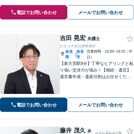
電話でお問い合わせ
メールでお問い合わせ
吉田 晃宏
弁護士
ひかり中央法律事務所
奈良
奈良
営業時間：10:00~19:20（平
|
県
市
日）
【新大宮駅8分】丁寧なヒアリングと粘
り強い交渉力が強み！【相続・遺言】
遺言書作成・遺産分割はお任せくださ
い【交通事故】賠償金の増額実績多
数、後遺障害の等級認定に定評あり
【借金問題】管財事件を同時廃止事件
に持ち込んだ事例あり【初回面談無
電話でお問い合わせ
メールでお問い合わせ
料】
藤井 茂久
弁
インタビューを