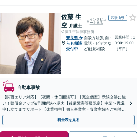
佐藤 生
和歌山県
インタビュ
ーを見る
空
弁護士
佐藤生空法律事務所
営業時間：1
奈良県
か
面談方法(対面・
らも相談
電話・ビデオな
0:00~19:00
受付中
ど)は応相談
（平日）
自動車事故
【関西エリア対応】【夜間・休日面談可】【完全個室】示談交渉に強
い！賠償金アップ&早期解決へ尽力【後遺障害等級認定】申請〜異議
申し立てまでサポート【休業損害】個人事業主・専業主婦もご相談
を！弁護士費用特約の利用で自己負担ゼロに
料金表を見る