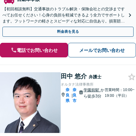
【初回相談無料】交通事故のトラブル解決・保険会社との交渉まです
べてお任せください！心身の負担を軽減できるよう全力でサポートし
ます。フットワークの軽さとスピーディな対応に自信あり。損害賠償
請求／示談交渉【休日・夜間対応可】【大和西大寺駅1分】
料金表を見る
電話でお問い合わせ
メールでお問い合わせ
田中 悠介
弁護士
オルタナ法律事務所
奈
奈
学園前駅
か
営業時間：10:00~
良
良
|
19:00（平日）
ら徒歩3分
県
市