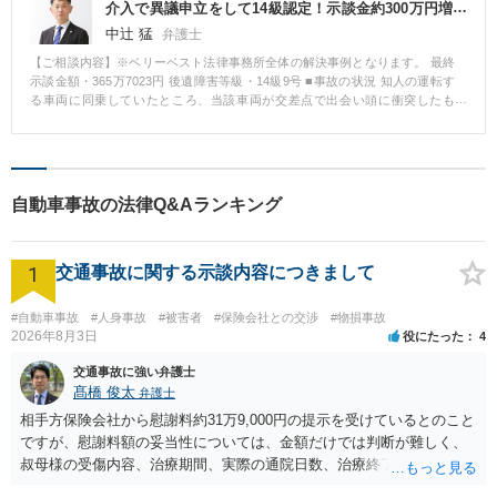
介入で異議申立をして14級認定！示談金約300万円増
額！
中辻 猛
弁護士
【ご相談内容】※ベリーベスト法律事務所全体の解決事例となります。 最終
示談金額・365万7023円 後遺障害等級・14級9号 ■事故の状況 知人の運転す
る車両に同乗していたところ、当該車両が交差点で出会い頭に衝突したも
の。 傷病名：頚椎捻挫、胸椎捻挫、腰椎挫傷 ■ご依頼内容 Hさんは、事故か
ら5カ月間通院したところで相手方保険会社からの治療費の支払いを打ち切ら
れ、約60万円の示談金の提示を受けたところで、相談に来られました。 ■ベ
リーベスト法律事務所の対応とその結果 Hさんは、治療費の打ち切り後も通
院を続けており、症状が残存していたことから、後遺障害の申請をしました
自動車事故の法律Q&Aランキング
が自賠責保険からは非該当の認定を受けました。 その後、非該当であること
を前提に、示談交渉を行いましたが、相手方保険会社は、Hさんの納得のいく
金額を提示することはなく、交渉は合意に至りませんでした。 ベリーベスト
1
法律事務所では、示談金額を上げるためには、非該当とされた後遺障害の認
交通事故に関する示談内容につきまして
定に対して異議申立をするしかないと判断し、異議申立をすることになりま
した。その際、医師に対しては、診断書に通院状況についての追記を依頼
#自動車事故
#人身事故
#被害者
#保険会社との交渉
#物損事故
し、また、カルテを取り付けるなどしてHさんの治療状況、症状経過の立証活
2026年8月3日
役にたった
4
動を行いました。その結果、異議申立が認められ、頚部痛について14級9号の
認定を受けることができました。 14級9号の認定を受けることができたた
交通事故に強い弁護士
め、賠償額は大幅に上昇し、約365万円で示談が成立する結果となりました。
髙橋 俊太
弁護士
相手方保険会社から慰謝料約31万9,000円の提示を受けているとのこと
ですが、慰謝料額の妥当性については、金額だけでは判断が難しく、
叔母様の受傷内容、治療期間、実際の通院日数、治療終了の経緯、後
遺症の有無、相手方保険会社から提示されている示談内容の内訳等を