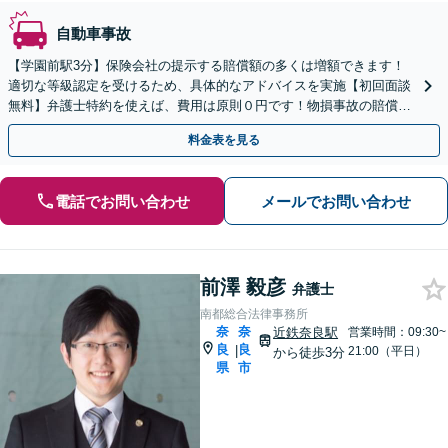
自動車事故
【学園前駅3分】保険会社の提示する賠償額の多くは増額できます！
適切な等級認定を受けるため、具体的なアドバイスを実施【初回面談
無料】弁護士特約を使えば、費用は原則０円です！物損事故の賠償金
は中古車価格まで増額交渉できます【夜間面談可】
料金表を見る
電話でお問い合わせ
メールでお問い合わせ
前澤 毅彦
弁護士
南都総合法律事務所
奈
奈
近鉄奈良駅
営業時間：09:30~
良
良
|
21:00（平日）
から徒歩3分
県
市