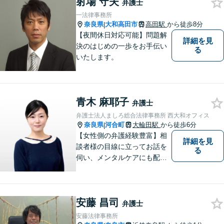
射場 守夫
も惜しみません！「不安を安
弁護士
心に」丁寧にサポートしま
一法律事務所
す。お気軽にご相談ください
奈良県
大和高田市
高田駅
から徒歩8分
|
【夜間休日対応可能】問題解
詳細を見
決のはじめの一歩をお手伝い
る
いたします。
青木 麻耶子
弁護士
弁護士法人ましろ総合法律事務所 西大和オフィス
奈良県
河合町
大輪田駅
から徒歩6分
|
【女性側の弁護経験豊富】相
詳細を見
談者様の目線に立ってお話を
る
伺い、メンタルケアにも配慮
しながら、懇切丁寧に対応し
ます。【離婚/債務整理】あら
ゆる法的手段を駆使した解決
安藤 昌司
策をご提案【LINE利用可】
弁護士
【平日夜間、土日祝日、応相
安藤法律事務所
談】