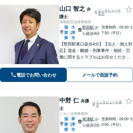
山口 智之
弁
インタビューを
見る
護士
湖都経営法律事務所
滋
大
堅田駅
か
営業時間：09:30~1
賀
津
|
7:30（平日）
ら徒歩4分
県
市
【堅田駅東口徒歩4分】【法人・個人対
応】借金・離婚・刑事事件・相続・労
働に関するトラブルはお任せくださ
い。中小企業診断士資格を有し、顧問
契約・企業法務全般に対応。困りの際
電話でお問い合わせ
メールで面談予約
はぜひ一度お話をお聞かせください。
【無料駐車場あり】
中野 仁
弁護
インタビューを見
る
士
ミカン法律事務所
滋
草
草津駅
か
営業時間：09:00~2
賀
津
|
0:00（平日）
ら徒歩2分
県
市