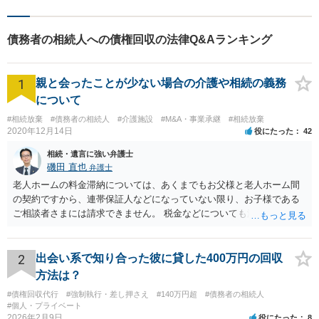
債務者の相続人への債権回収の法律Q&Aランキング
1
親と会ったことが少ない場合の介護や相続の義務
について
#相続放棄
#債務者の相続人
#介護施設
#M&A・事業承継
#相続放棄
2020年12月14日
役にたった
42
相続・遺言に強い弁護士
磯田 直也
弁護士
老人ホームの料金滞納については、あくまでもお父様と老人ホーム間
の契約ですから、連帯保証人などになっていない限り、お子様である
ご相談者さまには請求できません。 税金などについても滞納している
のはお父様ですから、お子様に請求が来ることはありません。 生活保
護受給の際に扶養できないかという連絡が役所から来ますが、できな
い旨回答すればそれまでです。 相続が開始した場合については先述の
2
出会い系で知り合った彼に貸した400万円の回収
通りです。 民法上の扶養義務はご相談者さまがお考えのほど強いもの
方法は？
ではありません。 あくまでも、余力の範囲で認められるものです。 親
#債権回収代行
#強制執行・差し押さえ
#140万円超
#債務者の相続人
の介護は子供がみるという民法の条文はありません。 また、親に対す
#個人・プライベート
る扶養義務は配偶者や子に対する扶養義務に比べて弱いものです。 生
2026年2月9日
役にたった
8