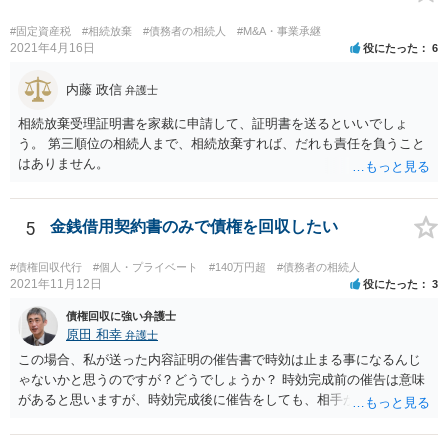
#固定資産税
#相続放棄
#債務者の相続人
#M&A・事業承継
2021年4月16日
役にたった
6
内藤 政信
弁護士
相続放棄受理証明書を家裁に申請して、証明書を送るといいでしょ
う。 第三順位の相続人まで、相続放棄すれば、だれも責任を負うこと
はありません。
5
金銭借用契約書のみで債権を回収したい
#債権回収代行
#個人・プライベート
#140万円超
#債務者の相続人
2021年11月12日
役にたった
3
債権回収に強い弁護士
原田 和幸
弁護士
この場合、私が送った内容証明の催告書で時効は止まる事になるんじ
ゃないかと思うのですが？どうでしょうか？ 時効完成前の催告は意味
があると思いますが、時効完成後に催告をしても、相手が時効の援用
をすれば、相手は支払わなくてよくなります。