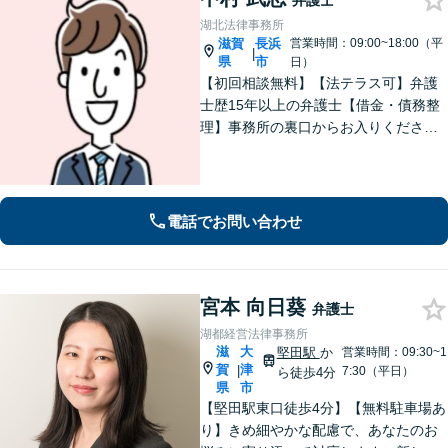
弁護士
湖北法律事務所
滋賀
長浜
営業時間：09:00~18:00（平
|
県
市
日）
【初回相談無料】【法テラス可】弁護
士歴15年以上の弁護士【借金・債務整
理】事務所の裏口からお入りくださ
い。個人・法人含め、最適な債務整理
を提案【長浜駅12分】
電話でお問い合わせ
宮本 向日葵
弁護士
湖都経営法律事務所
滋
大
堅田駅
か
営業時間：09:30~1
賀
津
|
7:30（平日）
ら徒歩4分
県
市
【堅田駅東口徒歩4分】【無料駐車場あ
り】きめ細やかな配慮で、あなたのお