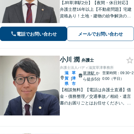
【JR草津駅2分】【夜間・休日対応】
弁護士歴16年以上【不動産問題】宅建
資格あり！土地・建物の紛争解決の経
験豊富【離婚・不貞慰謝料請求】不貞
トラブル／住宅ローン絡みの財産分与
電話でお問い合わせ
メールでお問い合わせ
の解決【法人破産】会社破産に注力
【相続】相続問題に関する経験多数、
遺産分割
小川 潤
弁護士
弁護士法人バディ滋賀草津事務所
滋
草
草津駅
か
営業時間：09:30~2
賀
津
|
0:00（平日）
ら徒歩5分
県
市
【相談無料】【電話は弁護士直通】借
金・債務整理／交通事故／相続・遺言
書のお困りごとはお任せください。依
頼者さまの不安やご要望を丁寧におう
かがいし、寄り添いながら最善の解決
を目指します【電話・Web相談可】
【草津駅5分】