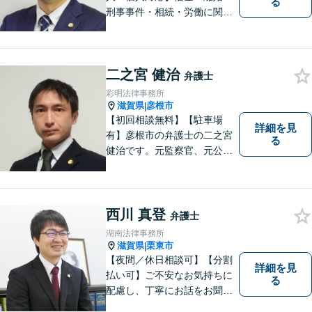
る
刑事事件・相続・労働に関す
るトラブルはお任せくださ
い。顧問契約・企業法務全般
に対応。困りの際はぜひ一度
二之宮 健治
お話をお聞かせください。
弁護士
【無料駐車場あり】
彩明法律事務所
滋賀県
彦根市
|
【初回相談無料】【駐車場
詳細を見
有】彦根市の弁護士の二之宮
る
健治です。元監察官、元公務
員の経歴を活かし、皆様のト
ラブル解決をしっかりサポー
トいたします。
西川 真登
弁護士
湖南法律事務所
滋賀県
栗東市
|
【夜間／休日相談可】【分割
詳細を見
払い可】ご不安なお気持ちに
る
配慮し、丁寧にお話をお聞き
することを信条としていま