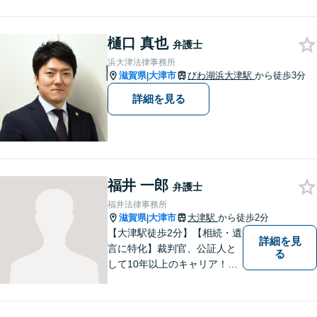
す。お悩みの方は、一度お問
い合わせください。
樋口 真也
弁護士
浜大津法律事務所
滋賀県
大津市
びわ湖浜大津駅
から徒歩3分
|
詳細を見る
福井 一郎
弁護士
福井法律事務所
滋賀県
大津市
大津駅
から徒歩2分
|
【大津駅徒歩2分】【相続・遺
詳細を見
言に特化】裁判官、公証人と
る
して10年以上のキャリア！親
族の人間関係に配慮し、先を
見据えながら、最大限依頼者
様の利益を守ります。皆様の