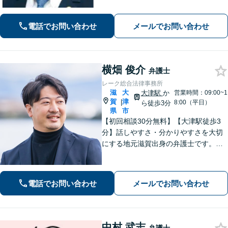
除、発信者情報開示請求、損害賠償請
求など幅広く対応【オンライン面談】
電話でお問い合わせ
メールでお問い合わせ
【彦根駅7分】
横畑 俊介
弁護士
レーク総合法律事務所
滋
大
大津駅
か
営業時間：09:00~1
賀
津
|
8:00（平日）
ら徒歩3分
県
市
【初回相談30分無料】【大津駅徒歩3
分】話しやすさ・分かりやすさを大切
にする地元滋賀出身の弁護士です。離
婚や借金、企業法務など皆様の悩みを
丁寧に伺い、最適な解決策をご提案し
ます。一人で抱え込まず、まずはお気
電話でお問い合わせ
メールでお問い合わせ
軽にご相談ください。
中村 武志