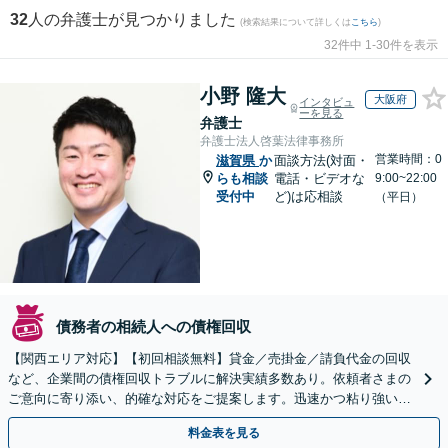
32
人の弁護士が見つかりました
(検索結果について詳しくは
こちら
)
32件中 1-30件を表示
小野 隆大
大阪府
インタビュ
ーを見る
弁護士
弁護士法人啓葉法律事務所
営業時間：0
滋賀県
か
面談方法(対面・
らも相談
電話・ビデオな
9:00~22:00
受付中
ど)は応相談
（平日）
債務者の相続人への債権回収
【関西エリア対応】【初回相談無料】貸金／売掛金／請負代金の回収
など、企業間の債権回収トラブルに解決実績多数あり。依頼者さまの
ご意向に寄り添い、的確な対応をご提案します。迅速かつ粘り強い交
渉で、少しでも回収できるよう尽力します【土日祝対応可】
料金表を見る