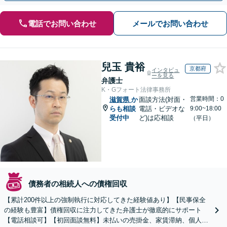
電話でお問い合わせ
メールでお問い合わせ
兒玉 貴裕
京都府
インタビュ
ーを見る
弁護士
K・Gフォート法律事務所
営業時間：0
滋賀県
か
面談方法(対面・
らも相談
電話・ビデオな
9:00~18:00
受付中
ど)は応相談
（平日）
債務者の相続人への債権回収
【累計200件以上の強制執行に対応してきた経験値あり】【民事保全
の経験も豊富】債権回収に注力してきた弁護士が徹底的にサポート
【電話相談可】【初回面談無料】未払いの売掛金、家賃滞納、個人間