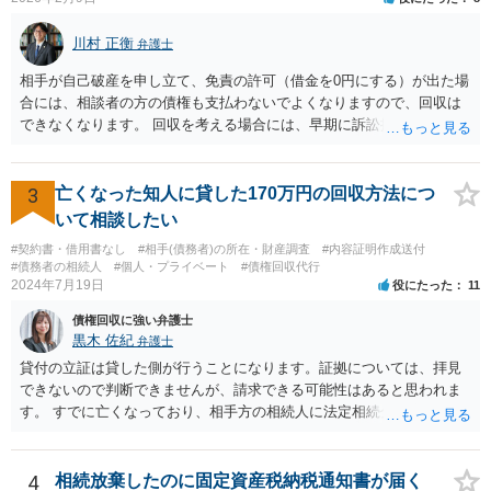
まれてすぐ両親が離婚し、その後会っていなかったという事情も、扶
養義務の順位を下げる一つの理由になります。
川村 正衡
弁護士
相手が自己破産を申し立て、免責の許可（借金を0円にする）が出た場
合には、相談者の方の債権も支払わないでよくなりますので、回収は
できなくなります。 回収を考える場合には、早期に訴訟提起などを進
めた方が良いと思います。
3
亡くなった知人に貸した170万円の回収方法につ
いて相談したい
#契約書・借用書なし
#相手(債務者)の所在・財産調査
#内容証明作成送付
#債務者の相続人
#個人・プライベート
#債権回収代行
2024年7月19日
役にたった
11
債権回収に強い弁護士
黒木 佐紀
弁護士
貸付の立証は貸した側が行うことになります。証拠については、拝見
できないので判断できませんが、請求できる可能性はあると思われま
す。 すでに亡くなっており、相手方の相続人に法定相続分に応じて請
求していくことになりますが、相続人が相続放棄すると請求すること
が難しくなります。 お早めに相続人に請求していくか、それが難しい
場合は、弁護士に相談されるのがよろしいかと思います。
4
相続放棄したのに固定資産税納税通知書が届く