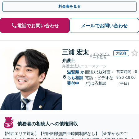
のお金の貸し借りなど【関西エリア対応】
料金表を見る
電話でお問い合わせ
メールでお問い合わせ
三浦 宏太
大阪府
インタビュ
ーを見る
弁護士
弁護士法人ニューステージ
営業時間：0
滋賀県
か
面談方法(対面・
らも相談
電話・ビデオな
9:30~19:00
受付中
ど)は応相談
（平日）
債務者の相続人への債権回収
【関西エリア対応】【初回相談無料※時間制限なし】【企業からのご