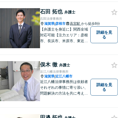
応と密なコミュニケーション
石田 拓也
をモットーに、皆様それぞれ
弁護士
に合った解決を図ってまいり
石田法律事務所
ます。お気軽にご相談くださ
滋賀県
彦根市
高宮駅
から徒歩8分
|
い。
【弁護士を身近に】関西全域
詳細を見
対応可能【注力エリア：彦根
る
市、長浜市、米原市、東近江
市、近江八幡市】日常で起こ
り得る法律問題の解決へ特
化。生まれ育った地元の皆さ
俣木 徹
まに、不安を和らげベストな
弁護士
解決策を提供します「迅速丁
近江八幡法律事務所
寧」【無料相談有・駐車場完
滋賀県
近江八幡市
|
備】【英語対応可】
近江八幡法律事務所は依頼者
詳細を見
それぞれの事情に寄り添い、
る
問題解決の方法を共に考える
場所です。「弁護士に相談す
べき悩みなのかわからない
方」も、ぜひお気軽にご相談
ください。
田邉 拓也