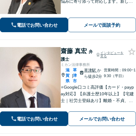
悩みに寄り添って対応します。新しい
人生のスタートが切れるよう、法律の
プロとして最後までサポート。お気軽
にご相談ください。
電話でお問い合わせ
メールで面談予約
齋藤 真宏
弁
インタビューを
見る
護士
ミカン法律事務所
滋
草
草津駅
か
営業時間：09:00~1
賀
津
|
9:30（平日）
ら徒歩2分
県
市
⭐️Google口コミ高評価【カード・payp
ay対応】【弁護士歴10年以上】【宅建
士｜社労士登録あり】離婚・不貞、破
産、不動産、相続、行政事件に注力！
リラックスしてお越しください。丁寧
電話でお問い合わせ
メールでお問い合わせ
にお話をお聴きします【草津駅2分｜駐
車場あり】【土日祝対応】