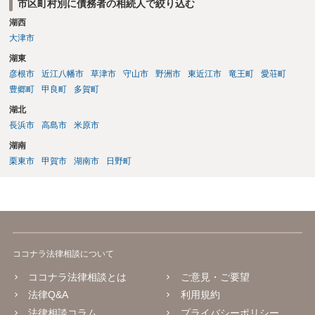
市区町村別に債務者の相続人で絞り込む
湖西
大津市
湖東
彦根市
近江八幡市
草津市
守山市
野洲市
東近江市
竜王町
愛荘町
豊郷町
甲良町
多賀町
湖北
長浜市
高島市
米原市
湖南
栗東市
甲賀市
湖南市
日野町
ココナラ法律相談について
ココナラ法律相談とは
ご意見・ご要望
法律Q&A
利用規約
法律相談コラム
プライバシーポリシー