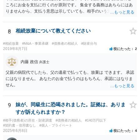
ころにお金を支払に行くのが原則です。 集金する義務はあちらにはあ
りませんから、支払う意思は示していても、相手のいう方法で支払わ
なければ現に支払が履行されない以上、差押はされてしまうことにな
るかと思います。
8
相続放棄について教えてください
#相続放棄
#M&A・事業承継
#債務者の相続人
#財産分与
2019年8月7日
役にたった
2
内藤 政信
弁護士
父親の病院代でしたら、父の遺産で払っても、放棄は できます。 承認
にはなりません。 あなたのお金で払うのはもちろん、承認にはなりま
せん。
9
妹が、同級生に恐喝されました。証拠は、ありま
すが訴えられますか？
#相手(債務者)の所在・財産調査
#債務者の相続人
#140万円以下
#契約書・借用書なし
#個人・プライベート
2025年6月8日
役にたった
4