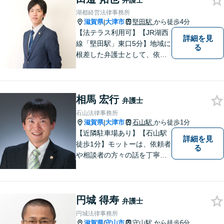
弁護士
湖都経営法律事務所
滋賀県
大津市
堅田駅
から徒歩4分
|
【法テラス利用可】【JR湖西
詳細を見
線「堅田駅」東口5分】地域に
る
根差した弁護士として、依頼
者の方に寄り添い、丁寧・親
切にお話を伺い、信頼関係を
築いていけるよう尽力いたし
相馬 宏行
ます。弁護士に依頼するのは
弁護士
敷居が高いとお考えの方も、
石山法律事務所
まずは一度ご相談ください。
滋賀県
大津市
石山駅
から徒歩1分
|
【近隣駐車場あり】【石山駅
詳細を見
徒歩1分】モットーは、依頼者
る
や相談者の方々の話を丁寧に
聞き取り，丁寧に答えるとい
うことです。何か問題を抱え
ておられる方、１人で悩まず
円城 得寿
にまずは遠慮なくご相談くだ
弁護士
さい。
円城法律事務所
滋賀県
守山市
守山駅
から徒歩6分
|