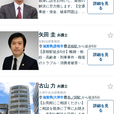
親身に話をお伺いし、最善の
詳細を見
解決に尽力致します。【交通
る
事故・借金、破産問題は、初
回相談料無料】【夜間相談可
（要事前予約）】【弁護士経
験２０年以上】【専用駐車場
矢田 圭
あり】
弁護士
生駒法律事務所
滋賀県
彦根市
彦根駅
から徒歩5分
|
【彦根駅徒歩5分】離婚・相
詳細を見
続・高齢者・刑事事件・職場
る
のトラブル・消費者被害・法
人倒産などはお任せくださ
い。法人・個人問わず幅広い
案件を取り扱っています。
古山 力
弁護士
大津中央法律事務所
滋賀県
大津市
島ノ関駅
から徒歩5分
|
【お気軽にご相談ください】
詳細を見
ご相談を親身に丁寧にお聴き
る