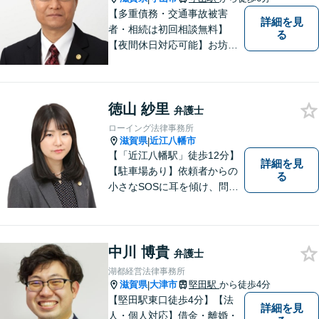
【多重債務・交通事故被害
詳細を見
者・相続は初回相談無料】
る
【夜間休日対応可能】お坊さ
ん弁護士・僧籍を持つ弁護士
として、また、会社生活を経
験した者として、一般生活者
徳山 紗里
の目線で敷居が低い弁護士と
弁護士
して、親身にあなたの立場に
ローイング法律事務所
立って、ご相談に対応いたし
滋賀県
近江八幡市
|
ます。
【「近江八幡駅」徒歩12分】
詳細を見
【駐車場あり】依頼者からの
る
小さなSOSに耳を傾け、問題
解決に導くことが出来る、そ
んな弁護士でありたいと考え
ております。 ぜひ一度私にご
相談ください。
中川 博貴
弁護士
湖都経営法律事務所
滋賀県
大津市
堅田駅
から徒歩4分
|
【堅田駅東口徒歩4分】【法
詳細を見
人・個人対応】借金・離婚・