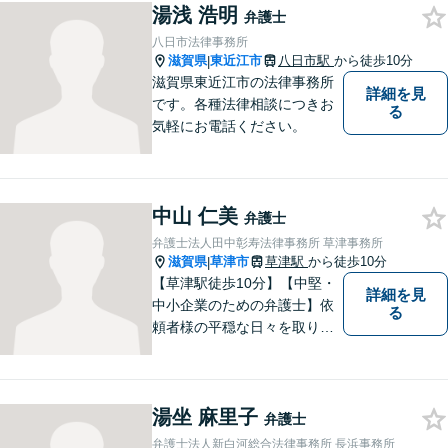
湯浅 浩明
抱えるお気持ちやご希望をぜ
弁護士
ひお聞かせください！
八日市法律事務所
滋賀県
東近江市
八日市駅
から徒歩10分
|
滋賀県東近江市の法律事務所
詳細を見
です。各種法律相談につきお
る
気軽にお電話ください。
中山 仁美
弁護士
弁護士法人田中彰寿法律事務所 草津事務所
滋賀県
草津市
草津駅
から徒歩10分
|
【草津駅徒歩10分】【中堅・
詳細を見
中小企業のための弁護士】依
る
頼者様の平穏な日々を取り戻
すため、丁寧で迅速なリーガ
ルサービスをお届けします。
専門家ネットワークを駆使し
湯坐 麻里子
て、スピード感のあるシーム
弁護士
レスな対応を実現します。
弁護士法人新白河総合法律事務所 長浜事務所