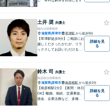
し 有利な解決を目指します
土井 奨
弁護士
陽向法律事務所
滋賀県
草津市
草津駅
から徒歩9分
|
【草津駅徒歩9分】ご相談にお
詳細を見
越しくださったかたが、リラ
る
ックスしてお話いただけるよ
うな対応を心がけておりま
す。法的トラブルに対して弁
護士が力になれることは多い
鈴木 司
です。 ご相談を躊躇われてい
弁護士
る方もお気軽に、ご相談にい
南彦根法律事務所
らしてください。
滋賀県
彦根市
南彦根駅
から徒歩2分
|
【南彦根駅2分】【夜間・休日
詳細を見
OK】離婚、相続、交通事故、
る
借金、企業法務など、多種多
様なご相談にお応えしており
ます。スピード感を持った対