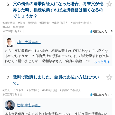
6
父の借金の連帯保証人になった場合、将来父が他
界した時、相続放棄すれば返済義務は無くなるの
でしょうか？
#相続放棄
#借金・浪費癖
#同性婚
#連帯保証人
#債務者の相続人
#M&A・事業承継
2020年8月12日
役にたった
5
村山 大基
弁護士
＞もし支払義務が生じた場合、相続放棄すれば支払わなくても良くな
るのでしょうか…？ ①御父上の債務については、相続放棄すれば支払
わなくて構いませんが、 ②相談者さんご自身の義務については、契約
書そのもの（サインした推定相続人はどんな義務を負うのか）を見て
いないので何とも言えません。 そもそも、何の義務も負わないなら、
印鑑証明まで用意して推定相続人にサインさせる意味もないような気
7
裁判で敗訴しました。金員の支払い方法につい
がします。 もし何らかの義務を相続放棄しても負う内容だと困ります
て。
ので、契約書の文面を持って、弁護士に相談に行かれることをお勧め
#法人・ビジネス
#仮差押え
#140万円超
#債務者の相続人
します。
2022年7月9日
役にたった
4
辻村 幸宏
弁護士
本来金銭債務である以上は持参債務といって、支払う側が債権者のと