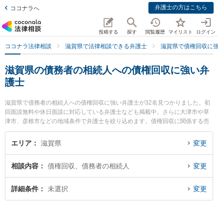
弁護士の方はこちら
ココナラへ
投稿する
探す
閲覧履歴
マイリスト
ログイン
ココナラ法律相談
滋賀県で法律相談できる弁護士
滋賀県で債権回収に
滋賀県の債務者の相続人への債権回収に強い弁
護士
滋賀県で債務者の相続人への債権回収に強い弁護士が32名見つかりました。初
回面談無料や休日面談に対応している弁護士なども掲載中。さらに大津市や草
津市、彦根市などの地域条件で弁護士を絞り込めます。債権回収に関係する売
掛金回収や債権回収代行、債権の時効中断等の細かな分野での絞り込み検索も
でき便利です。特に彦根法律事務所の林 直樹弁護士やレーク総合法律事務所の
エリア
滋賀県
変更
横畑 俊介弁護士、湖北法律事務所の中村 武志弁護士のプロフィール情報や弁護
士費用、強みなどが注目されています。『滋賀県で土日や夜間に発生した債務
相談内容
債権回収、債務者の相続人
変更
者の相続人への債権回収のトラブルを今すぐに弁護士に相談したい』『債務者
の相続人への債権回収のトラブル解決の実績豊富な近くの弁護士を検索した
い』『初回相談無料で債務者の相続人への債権回収を法律相談できる滋賀県内
詳細条件
未選択
変更
の弁護士に相談予約したい』などでお困りの相談者さんにおすすめです。