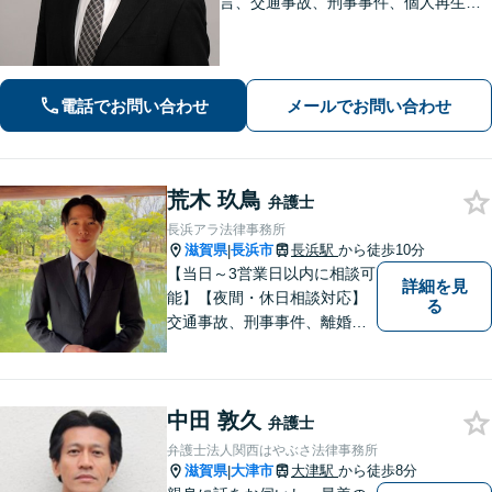
言、交通事故、刑事事件、個人再生・
自己破産、不動産問題に注力】【弁護
士歴10年以上】お悩みをかかえている
方はぜひ一度ご相談ください！
電話でお問い合わせ
メールでお問い合わせ
荒木 玖鳥
弁護士
長浜アラ法律事務所
滋賀県
長浜市
長浜駅
から徒歩10分
|
【当日～3営業日以内に相談可
詳細を見
能】【夜間・休日相談対応】
る
交通事故、刑事事件、離婚・
男女問題に注力しておりま
す。まずはお気軽にご相談く
ださい。
中田 敦久
弁護士
弁護士法人関西はやぶさ法律事務所
滋賀県
大津市
大津駅
から徒歩8分
|