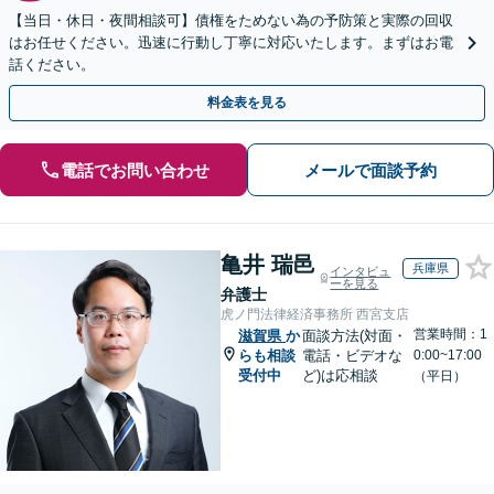
【当日・休日・夜間相談可】債権をためない為の予防策と実際の回収
はお任せください。迅速に行動し丁寧に対応いたします。まずはお電
話ください。
料金表を見る
電話でお問い合わせ
メールで面談予約
亀井 瑞邑
兵庫県
インタビュ
ーを見る
弁護士
虎ノ門法律経済事務所 西宮支店
営業時間：1
滋賀県
か
面談方法(対面・
らも相談
電話・ビデオな
0:00~17:00
受付中
ど)は応相談
（平日）