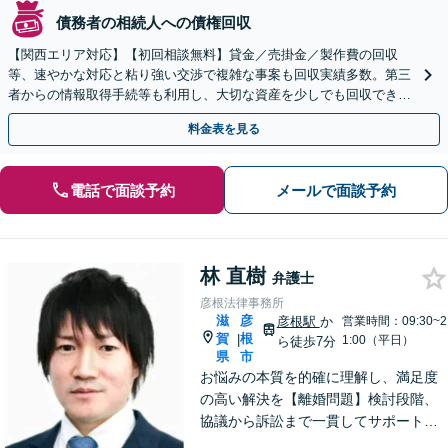
債務者の相続人への債権回収
【関西エリア対応】【初回相談無料】貸金／売掛金／製作費の回収
等、速やかな対応と粘り強い交渉で複雑な事案も回収実績多数。第三
者からの情報取得手続等も利用し、大切な資産を少しでも回収できる
よう尽力します【フリーランス・個人事業主のご相談も対応】
料金表を見る
電話で面談予約
メールで面談予約
林 直樹
弁護士
彦根法律事務所
滋
彦
彦根駅
か
営業時間：09:30~2
賀
根
|
1:00（平日）
ら徒歩7分
県
市
お悩みの本質を的確に理解し、満足度
の高い解決を【離婚問題】検討段階、
協議から訴訟まで一貫してサポート
【インターネット】投稿・書き込み削