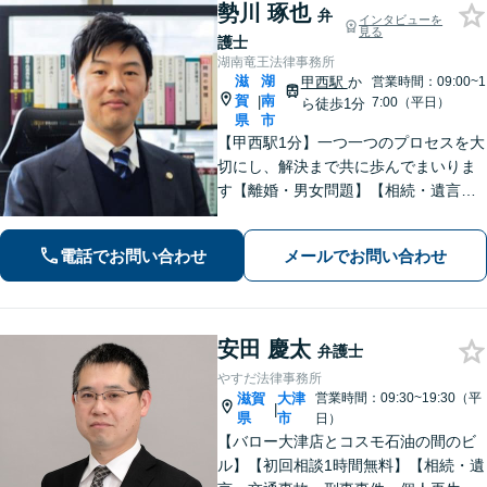
勢川 琢也
弁
インタビューを
見る
護士
湖南竜王法律事務所
滋
湖
甲西駅
か
営業時間：09:00~1
賀
南
|
7:00（平日）
ら徒歩1分
県
市
【甲西駅1分】一つ一つのプロセスを大
切にし、解決まで共に歩んでまいりま
す【離婚・男女問題】【相続・遺言】
はもちろん【インターネット：削除請
求、開示請求、損害賠償請求】【労
電話でお問い合わせ
メールでお問い合わせ
働・雇用：事業会社での勤務経験あ
り】まで幅広くご相談に応じます【We
b面談OK】
安田 慶太
弁護士
やすだ法律事務所
滋賀
大津
営業時間：09:30~19:30（平
|
県
市
日）
【バロー大津店とコスモ石油の間のビ
ル】【初回相談1時間無料】【相続・遺