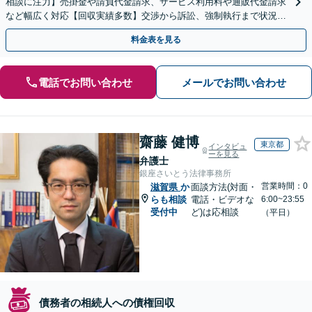
相談に注力】売掛金や請負代金請求、サービス利用料や通販代金請求
など幅広く対応【回収実績多数】交渉から訴訟、強制執行まで状況に
応じて的確に対応します
料金表を見る
電話でお問い合わせ
メールでお問い合わせ
齋藤 健博
東京都
インタビュ
ーを見る
弁護士
銀座さいとう法律事務所
営業時間：0
滋賀県
か
面談方法(対面・
らも相談
電話・ビデオな
6:00~23:55
受付中
ど)は応相談
（平日）
債務者の相続人への債権回収