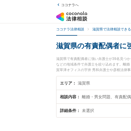
ココナラへ
ココナラ法律相談
滋賀県で法律相談できる
滋賀県の有責配偶者に
滋賀県で有責配偶者に強い弁護士が39名見つ
などの地域条件で弁護士を絞り込めます。離婚
賀草津オフィスの宇井 秀和弁護士や彦根法律
『滋賀県で土日や夜間に発生した有責配偶者の
有責配偶者を法律相談できる滋賀県内の弁護士
エリア
滋賀県
相談内容
離婚・男女問題、有責配偶
詳細条件
未選択