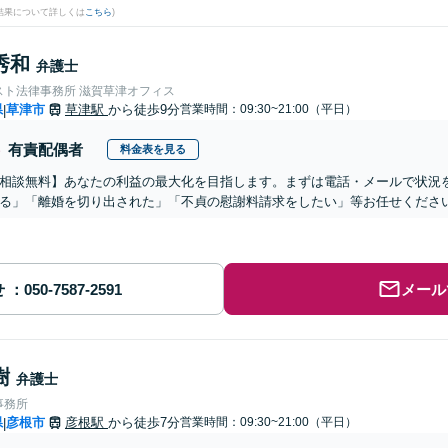
結果について詳しくは
こちら
)
秀和
弁護士
スト法律事務所 滋賀草津オフィス
県
草津市
草津駅
から徒歩9分
営業時間：09:30~21:00（平日）
|
有責配偶者
料金表を見る
相談無料】あなたの利益の最大化を目指します。まずは電話・メールで状況
る」「離婚を切り出された」「不貞の慰謝料請求をしたい」等お任せくださ
せ
メール
樹
弁護士
事務所
県
彦根市
彦根駅
から徒歩7分
営業時間：09:30~21:00（平日）
|