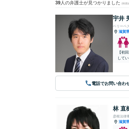
39
人の弁護士が見つかりました
(検索
宇井 
ベリーベ
滋賀
【初回
してい
電話でお問い合わ
林 直
彦根法律
滋賀