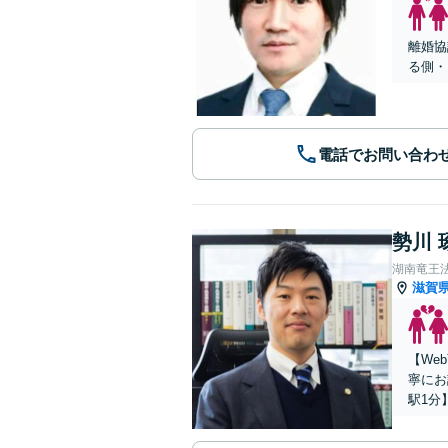
離婚協
る側・
電話でお問い合わ
勢川 
湖南竜王
滋賀
【We
寧にお
駅1分