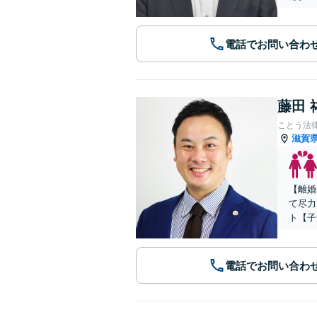
電話でお問い合わ
藤田 
ことう法
滋賀
【離婚
て尽力
ト【子
電話でお問い合わ