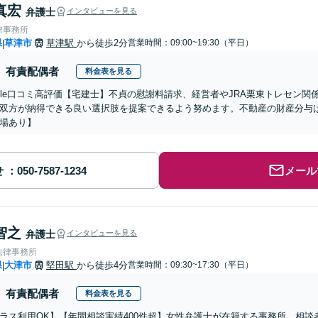
真宏
弁護士
インタビューを見る
律事務所
県
草津市
草津駅
から徒歩2分
営業時間：09:00~19:30（平日）
|
有責配偶者
料金表を見る
oogle口コミ高評価【宅建士】不貞の慰謝料請求、経営者やJRA栗東トレセン
双方が納得できる良い選択肢を提案できるよう努めます。不動産の財産分与
場あり】
せ
メール
智之
弁護士
インタビューを見る
法律事務所
県
大津市
堅田駅
から徒歩4分
営業時間：09:30~17:30（平日）
|
有責配偶者
料金表を見る
ラス利用OK】【年間相談実績400件超】女性弁護士が在籍する事務所。相