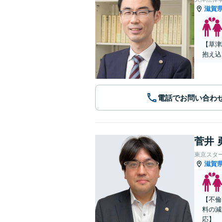
滋賀
【草津
抱え込
電話でお問い合わ
菅井 
東京スタ
滋賀
【不倫
料の減
応】