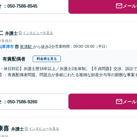
せ
メール
仁
弁護士
インタビューを見る
律事務所
県
草津市
草津駅
から徒歩2分
営業時間：09:00~20:00（平日）
|
有責配偶者
料金表を見る
・休日対応】弁護士歴16年以上／弁護士2名体制。【不貞問題】交渉、訴訟
】：有責配偶者問題、問題点が多岐にわたる複雑な財産分与等の困難な事案も
せ
メール
康喜
弁護士
インタビューを見る
事務所