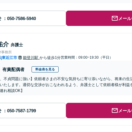
せ
メール
祐介
弁護士
律事務所
県
東近江市
能登川駅
から徒歩1分
営業時間：09:00~19:30（平日）
|
有責配偶者
料金表を見る
、不貞問題に強い】依頼者さまの不安な気持ちに寄り添いながら、将来の生
いたします。適切な交渉がおこなわれるよう、弁護士として依頼者様が利益
連れ相談OK】
せ
メール