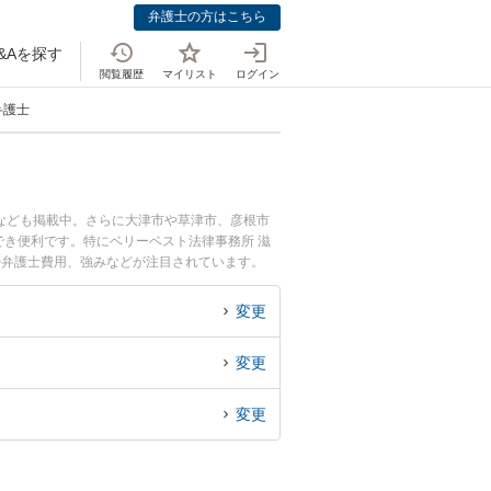
弁護士の方はこちら
&Aを探す
閲覧履歴
マイリスト
ログイン
弁護士
なども掲載中。さらに大津市や草津市、彦根市
き便利です。特にベリーベスト法律事務所 滋
や弁護士費用、強みなどが注目されています。
な近くの弁護士を検索したい』『初回相談無料で
変更
変更
変更