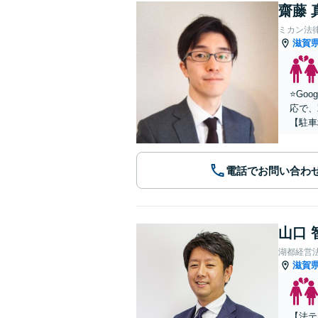
齋藤 
ミカン法
滋賀
⭐️G
応で、
【駐車
電話でお問い合わ
山口 
湖都経営
滋賀
【法テ