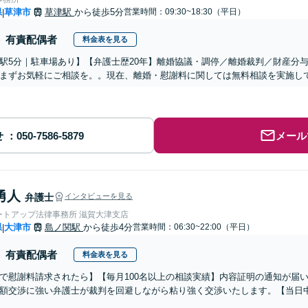
県
草津市
草津駅
から徒歩5分
営業時間：09:30~18:30（平日）
|
有責配偶者
料金表を見る
駅5分｜駐車場あり】【弁護士歴20年】離婚協議・調停／離婚裁判／財産分
まずお気軽にご相談を。。現在、離婚・慰謝料に関しては無料相談を実施し
せ
メール
勇人
弁護士
インタビューを見る
ートアップ法律事務所 滋賀大津支店
県
大津市
島ノ関駅
から徒歩4分
営業時間：06:30~22:00（平日）
|
有責配偶者
料金表を見る
で慰謝料請求されたら】【毎月100名以上の相談実績】内容証明の通知が届
額交渉に強い弁護士が裁判を回避しながら粘り強く交渉いたします。【当日中