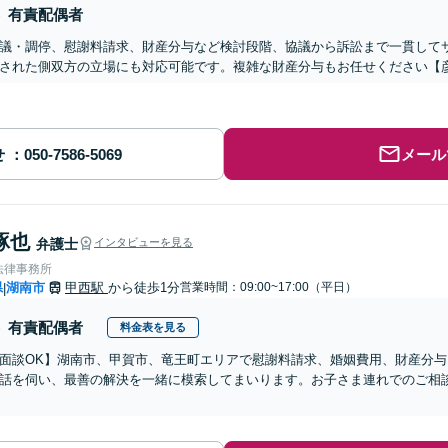
有責配偶者
議・調停、慰謝料請求、財産分与など検討段階、協議から訴訟まで一貫して
された側双方の立場にも対応可能です。複雑な財産分与もお任せください【
せ
メール
琢也
弁護士
インタビューを見る
法律事務所
県
湖南市
甲西駅
から徒歩1分
営業時間：09:00~17:00（平日）
|
有責配偶者
料金表を見る
b面談OK】湖南市、甲賀市、竜王町エリアで慰謝料請求、婚姻費用、財産分
話を伺い、最善の解決を一緒に模索してまいります。お子さま連れでのご相
】