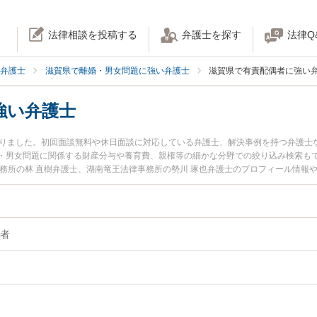
法律相談を投稿する
弁護士を探す
法律Q
弁護士
滋賀県で離婚・男女問題に強い弁護士
滋賀県で有責配偶者に強い
強い弁護士
かりました。初回面談無料や休日面談に対応している弁護士、解決事例を持つ弁護士
・男女問題に関係する財産分与や養育費、親権等の細かな分野での絞り込み検索もで
事務所の林 直樹弁護士、湖南竜王法律事務所の勢川 琢也弁護士のプロフィール情報
トラブルを今すぐに弁護士に相談したい』『有責配偶者のトラブル解決の実績豊富
に相談予約したい』などでお困りの相談者さんにおすすめです。
者