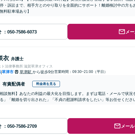
停・訴訟まで、相手方とのやり取りを全面的にサポート！離婚検討中の方も
無料駐車場あり】
せ
メー
咲衣
弁護士
スト法律事務所 滋賀草津オフィス
県
草津市
草津駅
から徒歩9分
営業時間：09:30~21:00（平日）
|
有責配偶者
料金表を見る
相談無料】あなたの利益の最大化を目指します。まずは電話・メールで状況
る」「離婚を切り出された」「不貞の慰謝料請求をしたい」等お任せくださ
せ
メール