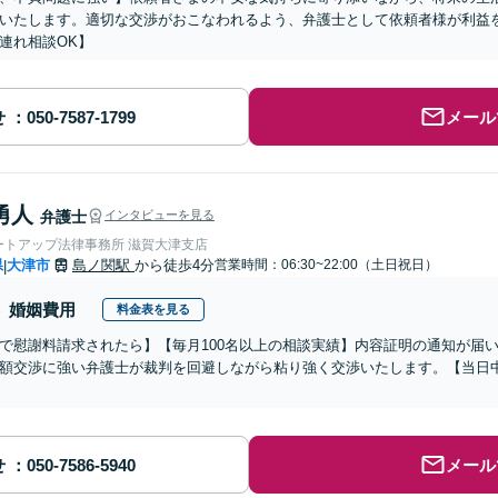
いたします。適切な交渉がおこなわれるよう、弁護士として依頼者様が利益
連れ相談OK】
せ
メール
勇人
弁護士
インタビューを見る
ートアップ法律事務所 滋賀大津支店
県
大津市
島ノ関駅
から徒歩4分
営業時間：06:30~22:00（土日祝日）
|
婚姻費用
料金表を見る
で慰謝料請求されたら】【毎月100名以上の相談実績】内容証明の通知が届
額交渉に強い弁護士が裁判を回避しながら粘り強く交渉いたします。【当日中
せ
メール