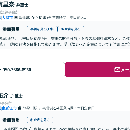
真里奈
弁護士
橋法律事務所
県
大津市
堅田駅
から徒歩7分
営業時間：本日定休日
|
婚姻費用
事例を見る(1件)
料金表を見る
相談無料】【堅田駅徒歩7分】離婚の財産分与／不貞の慰謝料請求など、ご
応と円満な解決を目指して動きます。受け取るべき金額についても詳細にご
メー
祐介
弁護士
律事務所
県
東近江市
能登川駅
から徒歩1分
営業時間：本日定休日
|
婚姻費用
料金表を見る
、不貞問題に強い】依頼者さまの不安な気持ちに寄り添いながら、将来の生