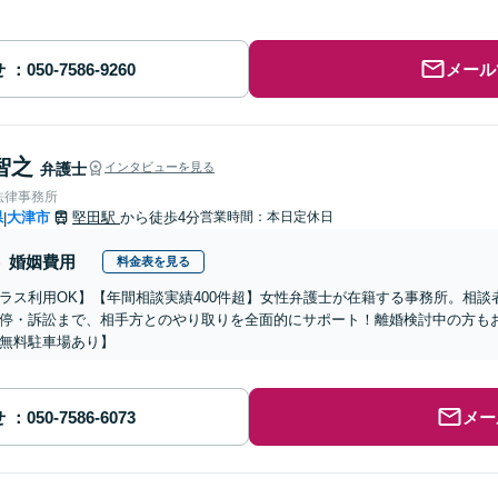
せ
メール
智之
弁護士
インタビューを見る
法律事務所
県
大津市
堅田駅
から徒歩4分
営業時間：本日定休日
|
婚姻費用
料金表を見る
ラス利用OK】【年間相談実績400件超】女性弁護士が在籍する事務所。相
停・訴訟まで、相手方とのやり取りを全面的にサポート！離婚検討中の方も
無料駐車場あり】
せ
メー