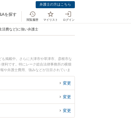
弁護士の方はこちら
&Aを探す
閲覧履歴
マイリスト
ログイン
生活費など)に強い弁護士
ども掲載中。さらに大津市や草津市、彦根市な
き便利です。特にレーク総合法律事務所の横畑
情報や弁護士費用、強みなどが注目されていま
な近くの弁護士を検索したい』『初回相談無料で
変更
変更
変更