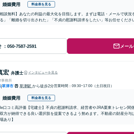
婚姻費用
料金表を見る
相談無料】あなたの利益の最大化を目指します。まずは電話・メールで状況
る」「離婚を切り出された」「不貞の慰謝料請求をしたい」等お任せくださ
せ
メール
真宏
弁護士
インタビューを見る
律事務所
県
草津市
草津駅
から徒歩2分
営業時間：09:30~17:00（土日祝日）
|
婚姻費用
料金表を見る
oogle口コミ高評価【宅建士】不貞の慰謝料請求、経営者やJRA栗東トレセン
双方が納得できる良い選択肢を提案できるよう努めます。不動産の財産分与
場あり】