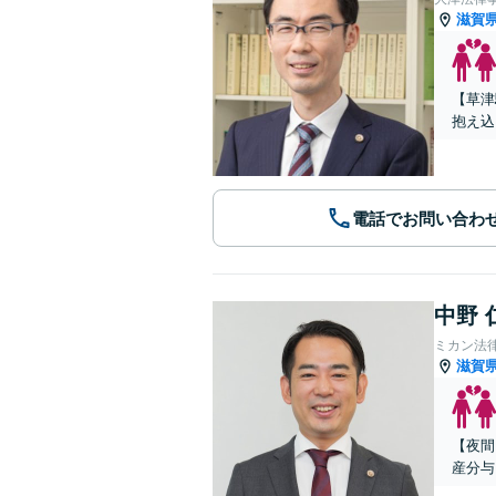
滋賀
【草津
抱え込
電話でお問い合わ
中野 
ミカン法
滋賀
【夜間
産分与