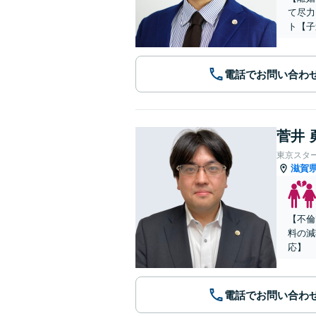
て尽力
ト【子
電話でお問い合わ
菅井 
東京スタ
滋賀
【不倫
料の減
応】
電話でお問い合わ