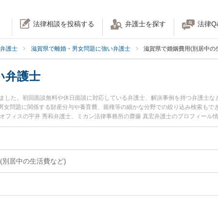
法律相談を投稿する
弁護士を探す
法律Q
弁護士
滋賀県で離婚・男女問題に強い弁護士
滋賀県で婚姻費用(別居中の
い弁護士
りました。初回面談無料や休日面談に対応している弁護士、解決事例を持つ弁護士な
男女問題に関係する財産分与や養育費、親権等の細かな分野での絞り込み検索もで
津オフィスの宇井 秀和弁護士、ミカン法律事務所の齋藤 真宏弁護士のプロフィール
のトラブルを今すぐに弁護士に相談したい』『婚姻費用のトラブル解決の実績豊富
相談予約したい』などでお困りの相談者さんにおすすめです。
(別居中の生活費など)