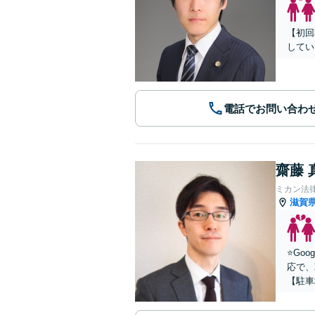
【初回
してい
電話でお問い合わ
齋藤 
ミカン法
滋賀
⭐️G
応で、
【駐車