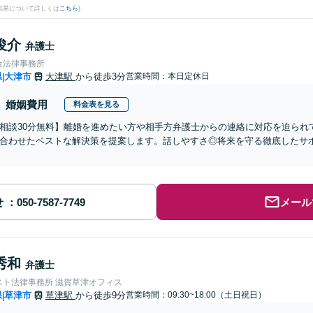
結果について詳しくは
こちら
)
俊介
弁護士
合法律事務所
県
大津市
大津駅
から徒歩3分
営業時間：本日定休日
|
婚姻費用
料金表を見る
相談30分無料】離婚を進めたい方や相手方弁護士からの連絡に対応を迫られ
合わせたベストな解決策を提案します。話しやすさ◎将来を守る徹底したサ
せ
メール
秀和
弁護士
スト法律事務所 滋賀草津オフィス
県
草津市
草津駅
から徒歩9分
営業時間：09:30~18:00（土日祝日）
|