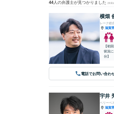
44
人の弁護士が見つかりました
(検索
横畑 
レーク総
滋賀
【初回
状況に
分】
電話でお問い合わ
宇井 
ベリーベ
滋賀