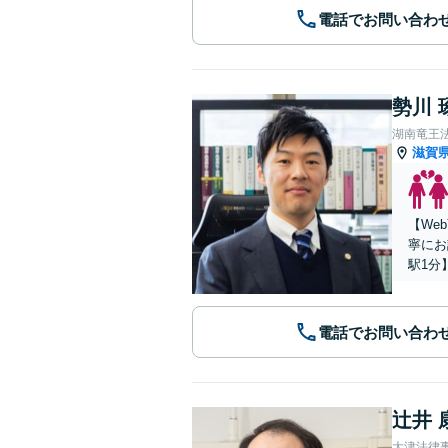
電話でお問い合わ
勢川 
湖南竜王
滋賀
【We
寧にお
駅1分
電話でお問い合わ
辻井 
大津法律