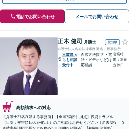
電話でお問い合わせ
メールでお問い合わせ
正木 健司
弁護士
愛知県
弁護士法人名城法律事務所 名古屋事務所
営業時
三重県
か
面談方法(対面・電
らも相談
話・ビデオなど)は
間：本日
受付中
応相談
定休日
高額請求への対応
【弁護士27名在籍する事務所】【全国7箇所に拠点】投資トラブル
（目安：被害額150万円以上）のご相談はお任せください【名古屋投
資被害弁護団団長などを務めた圧倒的な経験値】【初回相談無料】先