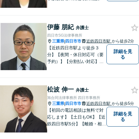
料です。ぜひ一度ご相談くだ
さい。
伊藤 朋紀
弁護士
四日市SG法律事務所
三重県
四日市市
近鉄四日市駅
から徒歩2分
|
【近鉄四日市駅より徒歩３
詳細を見
分】【夜間・休日対応可（要
る
予約）】【分割払い対応】
【弁護士歴１０年以上】 法律
相談を大切にしています。ま
ずはできる限り丁寧にお聞き
松波 伸一
して、一緒に解決方法を考え
弁護士
る手助けをさせていただけれ
旭合同法律事務所 四日市事務所
ばと思いますので、お気軽に
三重県
四日市市
近鉄四日市駅
から徒歩5分
|
ご相談ください。
【初回の電話相談は無料で対
詳細を見
応します】【土日もOK】【近
る
鉄四日市駅5分】【離婚・相続
問題】困っている方の力にな
れる様、話を聞き、寄り添い