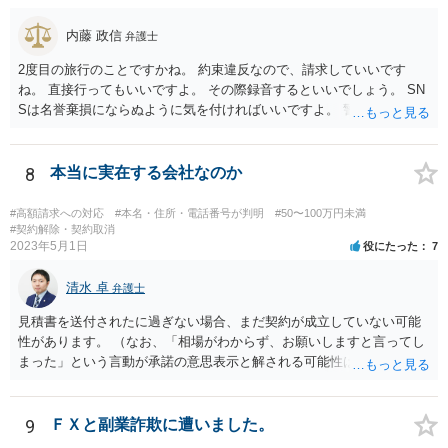
内藤 政信
弁護士
2度目の旅行のことですかね。 約束違反なので、請求していいです
ね。 直接行ってもいいですよ。 その際録音するといいでしょう。 SN
Sは名誉棄損にならぬように気を付ければいいですよ。 警察に行って
も民事と言われるだけでしょう。
8
本当に実在する会社なのか
#高額請求への対応
#本名・住所・電話番号が判明
#50〜100万円未満
#契約解除・契約取消
2023年5月1日
役にたった
7
清水 卓
弁護士
見積書を送付されたに過ぎない場合、まだ契約が成立していない可能
性があります。 （なお、「相場がわからず、お願いしますと言ってし
まった」という言動が承諾の意思表示と解される可能性はあります
が、口頭に過ぎない場合には、承諾の意思表示にはあたらないと争え
る余地があるかもしれません）。 いずれにしても、相手会社の実在
等に不安を感じるのであれば、相手方とのやりとりを一旦保留とし
9
ＦＸと副業詐欺に遭いました。
て、見積書等の相手方の表示（名称、代表者名、住所等）を手がかり