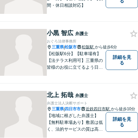
る
間・休日相談対応】
小黒 智広
弁護士
おぐろ法律事務所
三重県
松阪市
松阪駅
から徒歩6分
|
【松阪駅6分】【駐車場有】
詳細を見
【法テラス利用可】三重県の
る
皆様のお役に立てるよう日々
努力を怠らず、研鑽を積みた
いと考えています。弁護士に
ご相談いただければ、早期に
北上 拓哉
解決できる問題もありますの
弁護士
で、 お気軽にご相談くださ
弁護士法人決断サポート
い。
三重県
四日市市
近鉄四日市駅
から徒歩10分
|
【地域に根ざした弁護士】
詳細を見
【無料駐車場あり】敷居は低
る
く、法的サービスの質は高く
をモットーに、ご相談者の立