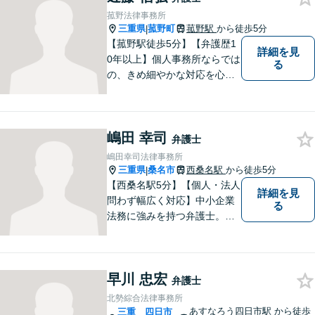
役として、あなたの力になり
菰野法律事務所
ます。
三重県
菰野町
菰野駅
から徒歩5分
|
【菰野駅徒歩5分】【弁護歴1
詳細を見
0年以上】個人事務所ならでは
る
の、きめ細やかな対応を心が
けています。「相談してよか
った」と思っていただけるよ
う、最後まで粘り強く弁護を
嶋田 幸司
行います！【完全個室】
弁護士
嶋田幸司法律事務所
三重県
桑名市
西桑名駅
から徒歩5分
|
【西桑名駅5分】【個人・法人
詳細を見
問わず幅広く対応】中小企業
る
法務に強みを持つ弁護士。個
人事務所ならではのきめ細や
かさが特徴です。依頼者様の
本質的な問題解決に貢献いた
早川 忠宏
します。お困りごとは、お気
弁護士
軽にご相談ください。
北勢綜合法律事務所
あすなろう四日市駅
から徒歩
三重
四日市