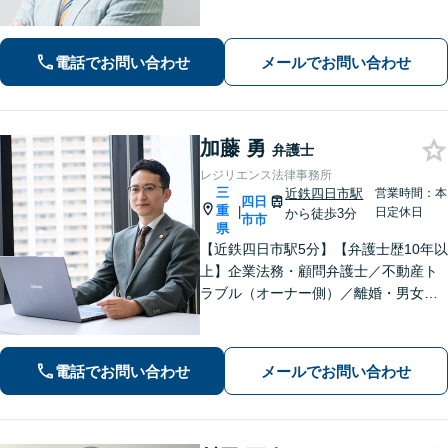
題】男性側のご相談・ご依頼の実績多
数【借金・債務整理】自己破産で、借
金を0にできる可能性があります。
電話でお問い合わせ
メールでお問い合わせ
加藤 勇
弁護士
レジリエンス法律事務所
三
近鉄四日市駅
営業時間：本
四日
重
|
日定休日
から徒歩3分
市市
県
【近鉄四日市駅5分】【弁護士歴10年以
上】企業法務・顧問弁護士／不動産ト
ラブル（オーナー側）／離婚・男女問
題のご相談はお任せください。依頼者
様に寄り添い、解決まで真摯に対応し
てまいります【多才な他士業との連携
電話でお問い合わせ
メールでお問い合わせ
が強み】【完全個室でご相談】