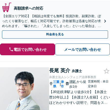
高額請求への対応
【全国エリア対応】【相談は何度でも無料】投資詐欺、副業詐欺、ぼ
ったくり被害など、幅広く対応可能です。詐欺被害は迅速な対応が求
められます。「騙された」「入金してしまった」といった場合は、お
早めにご相談ください。【電話・メール・WEB相談可】
料金表を見る
電話でお問い合わせ
メールでお問い合わせ
長尾 英介
弁護士
弁護士法人シンフォニア法律事務所
津駅
から徒
営業時間：本日
三重
津
|
県
市
定休日
歩1分
【JR近鉄津駅より徒歩1分】【弁護士
歴10年以上】【弁護士7人在籍】くどい
ほどわかりやすい説明で、問題をスム
ーズに解決します！【離婚・男女問