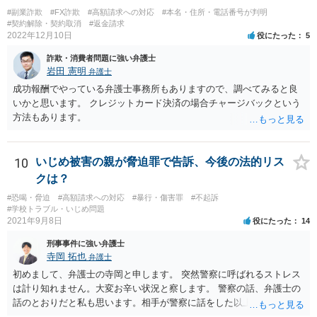
に、法務局で商業•法人登記の登記事項証明書の入手を試みてみる方法
#副業詐欺
#FX詐欺
#高額請求への対応
#本名・住所・電話番号が判明
も考えられます（相手の会社が実在する会社なのか、やりとりしてい
#契約解除・契約取消
#返金請求
2022年12月10日
役にたった
5
る相手が代表権限を有しているのか等について、登記登録の有無や登
録内容を確かめることができます）。 【参考】法務局サイト https://w
詐欺・消費者問題に強い弁護士
ww.moj.go.jp/MINJI/houjintouki.html
岩田 憲明
弁護士
成功報酬でやっている弁護士事務所もありますので、調べてみると良
いかと思います。 クレジットカード決済の場合チャージバックという
方法もあります。
10
いじめ被害の親が脅迫罪で告訴、今後の法的リス
クは？
#恐喝・脅迫
#高額請求への対応
#暴行・傷害罪
#不起訴
#学校トラブル・いじめ問題
2021年9月8日
役にたった
14
刑事事件に強い弁護士
寺岡 拓也
弁護士
初めまして、弁護士の寺岡と申します。 突然警察に呼ばれるストレス
は計り知れません。大変お辛い状況と察します。 警察の話、弁護士の
話のとおりだと私も思います。相手が警察に話をした以上、警察も事
情を聞かざるをえないために質問者様に話を聞いた程度のことでしょ