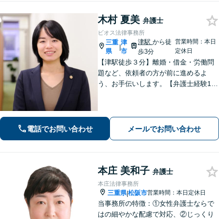
木村 夏美
弁護士
ビオス法律事務所
津駅
から徒
営業時間：本日
三重
津
|
県
市
定休日
歩3分
【津駅徒歩３分】離婚・借金・労働問
題など、依頼者の方が前に進めるよ
う、お手伝いします。【弁護士経験10
年以上】当日相談可能です（予約必
要）。【駐車券サービスあり】お気軽
にご相談ください。
電話でお問い合わせ
メールでお問い合わせ
本庄 美和子
弁護士
本庄法律事務所
三重県
松阪市
営業時間：本日定休日
|
当事務所の特徴：①女性弁護士ならで
はの細やかな配慮で対応、②じっくり