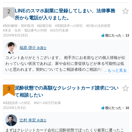
がポイントですよね。口座を悪用する人は、「その口座に入ったお金
を手に入れる」ことが目的ですから、あなたがキャッシュカードを持
2
LINEのスマホ副業に登録してしまい、法律事務
っている場合には、キャッシュカードで引き出すことはあなたしかで
所から電話が入りました。
きませんから、できるとすれば、ネット上あるいはアプリ上で第三者
#契約解除・契約取消
#副業詐欺
#高額請求への対応
#詐欺の法的措置
に送金することくらいだと思います。あなたの名義の口座であるか
#本名・住所・電話番号が判明
#10万円未満
ら、お金の動きくらいは調べることが可能であると思います。 その上
2024年8月28日
役にたった
13
で、新しく開設した口座に資金が残っているのであれば、それを返せ
ばいいだけの話だと思いますし、残っていないのであれば、第三者に
福原 啓介
弁護士
送金をされたか、引き出されたどちらかだと思います。第三者に送金
をされてしまっているのであれば、その資金を送金先に返金を求める
コメントありがとうございます。 相手方にお名前などの個人情報が伝
などの措置を講じる必要があるのではないでしょうか。
わっていない状況であれば、家や会社に督促状などが来る可能性は低
いと思われます。契約についてもご相談者様のご相談内容を踏まえま
すと、そもそも成立していない可能性もありますので、その点ご留意
いただけますと幸いです。
3
泥酔状態での高額なクレジットカード請求につい
て相談したい
#高額請求への対応
#50〜100万円未満
2024年1月4日
役にたった
10
辻村 幸宏
弁護士
まずはクレジットカード会社に泥酔状態でぼったくり被害に遭ったこ