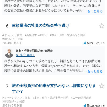
弁護士と警察に相談をされてください。 相手の行為は対応によっては
恐喝や脅迫、強要等になる可能性もありますし、そもそもご自身にそ
の金額の支払い義務があるかどうかについても争いがあるでしょう。
代理人を立て、毅然と対応する必要があるかと思われます。
6
依頼業者の社員の支払金持ち逃げ
#ぼったくり被害
#高額請求への対応
#本名・住所・電話番号が判明
#10〜50万円未満
2024年1月31日
役にたった
1
詐欺・消費者問題に強い弁護士
泉 亮介
弁護士
相手が支払いをしつこく求めてきたり、訴訟を起こしてきた段階で弁
護士へ相談するという形で問題はないかと思われます。 ただ、訴訟の
段階で弁護士の対応を求める場合、弁護士費用が交渉に比べて高くな
りやすい為、相手の対応を見ながらどのタイミングで弁護士を入れる
のかを考えておく必要があるでしょう。
7
旅の全額負担の約束が支払わない…詐欺になりま
すか？
#マッチングアプリ詐欺
#本名・住所・電話番号が判明
#10〜50万円未満
#高額請求への対応
2023年5月24日
役にたった
5