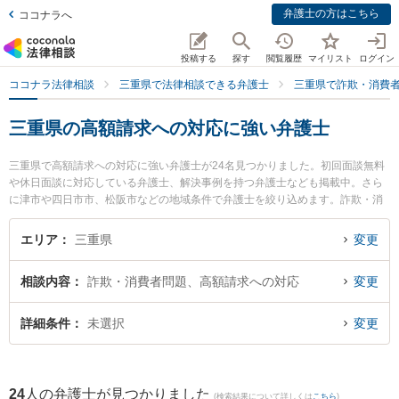
弁護士の方はこちら
ココナラへ
投稿する
探す
閲覧履歴
マイリスト
ログイン
ココナラ法律相談
三重県で法律相談できる弁護士
三重県で詐欺・消費
三重県の高額請求への対応に強い弁護士
三重県で高額請求への対応に強い弁護士が24名見つかりました。初回面談無料
や休日面談に対応している弁護士、解決事例を持つ弁護士なども掲載中。さら
に津市や四日市市、松阪市などの地域条件で弁護士を絞り込めます。詐欺・消
費者問題に関係する投資詐欺や副業詐欺、FX詐欺等の細かな分野での絞り込み
検索もでき便利です。特に梅村・長谷川法律事務所の梅村 大樹弁護士や弁護士
エリア
三重県
変更
法人シンフォニア法律事務所の長尾 英介弁護士、レジリエンス法律事務所の加
藤 勇弁護士のプロフィール情報や弁護士費用、強みなどが注目されています。
相談内容
詐欺・消費者問題、高額請求への対応
変更
『三重県で土日や夜間に発生した高額請求への対応のトラブルを今すぐに弁護
士に相談したい』『高額請求への対応のトラブル解決の実績豊富な近くの弁護
士を検索したい』『初回相談無料で高額請求への対応を法律相談できる三重県
詳細条件
未選択
変更
内の弁護士に相談予約したい』などでお困りの相談者さんにおすすめです。
24
人の弁護士が見つかりました
(検索結果について詳しくは
こちら
)