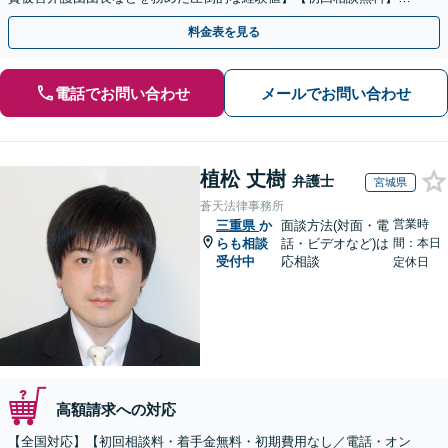
物取引、証券取引、仮想通貨、FX被害、マルチ商法など
料金表を見る
電話でお問い合わせ
メールでお問い合わせ
植松 丈樹
弁護士
宮城県
蒼天法律事務所
営業時
三重県
か
面談方法(対面・電
らも相談
話・ビデオなど)は
間：本日
受付中
応相談
定休日
高額請求への対応
【全国対応】【初回相談料・着手金無料・初期費用なし／電話・オン