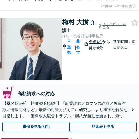
24件中 1-24件を表示
梅村 大樹
弁
インタビューを
見る
護士
梅村・長谷川法律事務所
三
桑
桑名駅
から
営業時間：本
重
名
|
日定休日
徒歩4分
県
市
高額請求への対応
【桑名駅5分】【初回相談無料】「副業詐欺／ロマンス詐欺／投資詐
欺／情報商材など」最新の対策方法も常に研究し、より確実な解決を
目指します。「無料求人広告トラブル：契約が自動更新され、気づい
たときには高額請求に発展してしまった事例など」
事例を見る(2件)
料金表を見る