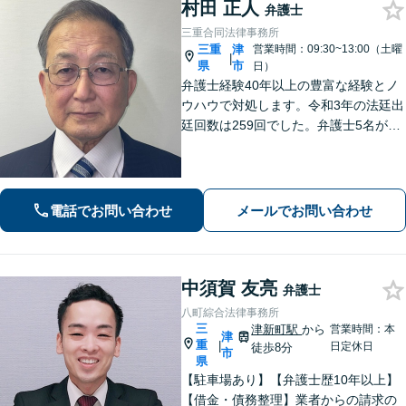
村田 正人
弁護士
三重合同法律事務所
三重
津
営業時間：09:30~13:00（土曜
|
県
市
日）
弁護士経験40年以上の豊富な経験とノ
ウハウで対処します。令和3年の法廷出
廷回数は259回でした。弁護士5名が過
労死、社会福祉、宗教、消費者、女性
の権利、環境など得意分野で活躍して
いる総合的な法律事務所です。
電話でお問い合わせ
メールでお問い合わせ
中須賀 友亮
弁護士
八町綜合法律事務所
三
津新町駅
から
営業時間：本
津
重
|
日定休日
徒歩8分
市
県
【駐車場あり】【弁護士歴10年以上】
【借金・債務整理】業者からの請求の