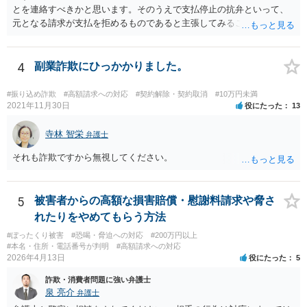
とを連絡すべきかと思います。そのうえで支払停止の抗弁といって、
元となる請求が支払を拒めるものであると主張してみることになるか
と思います。 なお、このような事例もありますが、救済されるのはな
かなかシビアかもしれません。 https://zenso.or.jp/wp-content/uploads/
JACAS173%e5%88%a4%e4%be%8b%e7%b4%b9%e4%bb%8b.pdf
4
副業詐欺にひっかかりました。
#振り込め詐欺
#高額請求への対応
#契約解除・契約取消
#10万円未満
2021年11月30日
役にたった
13
寺林 智栄
弁護士
それも詐欺ですから無視してください。
5
被害者からの高額な損害賠償・慰謝料請求や脅さ
れたりをやめてもらう方法
#ぼったくり被害
#恐喝・脅迫への対応
#200万円以上
#本名・住所・電話番号が判明
#高額請求への対応
2026年4月13日
役にたった
5
詐欺・消費者問題に強い弁護士
泉 亮介
弁護士