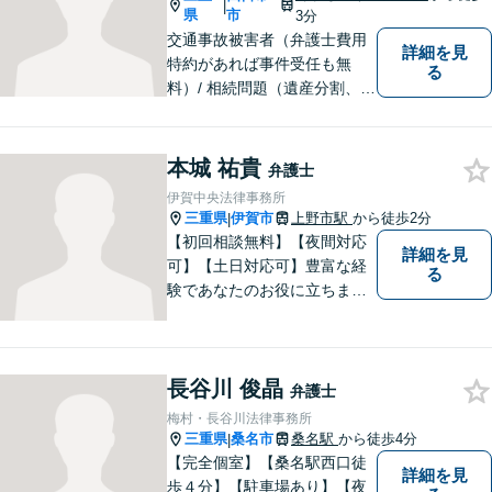
|
県
市
3分
交通事故被害者（弁護士費用
詳細を見
特約があれば事件受任も無
る
料）/ 相続問題（遺産分割、遺
言等）。是非一度ご相談くだ
さい。
本城 祐貴
弁護士
伊賀中央法律事務所
三重県
伊賀市
上野市駅
から徒歩2分
|
【初回相談無料】【夜間対応
詳細を見
可】【土日対応可】豊富な経
る
験であなたのお役に立ちま
す。あなたのその悩みは法的
措置で解決できるかもしれま
せん。ぜひご相談ください。
長谷川 俊晶
弁護士
梅村・長谷川法律事務所
三重県
桑名市
桑名駅
から徒歩4分
|
【完全個室】【桑名駅西口徒
詳細を見
歩４分】【駐車場あり】【夜