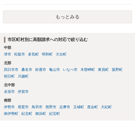
う（相手が警察にどう話してるかもわかりませんし）。 質問者様の発
言は脅迫罪に当たるような文言ではないかと思います。 私も含め、弁
もっとみる
護士は確定的なことが言えません。「絶対にない」とは言えないわけ
です。ですから質問者様も不安になってしまうのでしょう。ですが、
現実的に考えると本件は逮捕等になるような事案ではないかと思いま
すよ。 今までどおりの生活に戻っておいしいものを食べ、ゆっくりお
市区町村別に高額請求への対応で絞り込む
休みください。
中部
津市
松阪市
多気町
明和町
大台町
北部
四日市市
桑名市
鈴鹿市
亀山市
いなべ市
木曽岬町
東員町
菰野町
朝日町
川越町
北中部
名張市
伊賀市
南部
伊勢市
尾鷲市
鳥羽市
熊野市
志摩市
玉城町
度会町
大紀町
南伊勢町
紀北町
御浜町
紀宝町