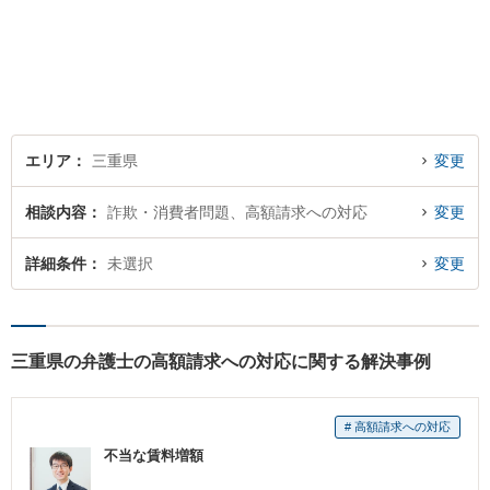
場に立って、問題の解決を目
指します。交通事故／借金問
題／離婚問題／相続問題／企
業法務など、幅広く対応可
能。【明確な料金体系】どう
ぞご連絡ください。
エリア
三重県
変更
相談内容
詐欺・消費者問題、高額請求への対応
変更
詳細条件
未選択
変更
三重県の弁護士の高額請求への対応に関する解決事例
# 高額請求への対応
不当な賃料増額