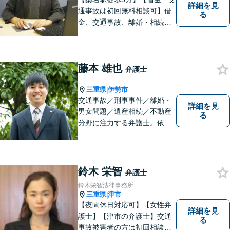
詳細を見
通事故は初回無料相談可】借
る
金、交通事故、離婚・相続、
刑事事件など。難しい専門用
語はなるべく使わずに、分か
りやすい説明を心がけており
藤本 雄也
ます。地域密着型の法律事務
弁護士
所です。お気軽にどうぞ【弁
.
護士費用特約保険・法テラス
三重県
伊勢市
|
交通事故／刑事事件／離婚・
利用可】
詳細を見
男女問題／遺産相続／不動産
る
分野に注力する弁護士。依頼
者の気持ちに寄り添って働く
ことがモットーです。まずは
お気軽にご相談ください！
【離婚・男女問題の経験多
鈴木 栄智
弁護士
数】
鈴木栄智法律事務所
三重県
津市
|
【夜間休日対応可】【女性弁
詳細を見
護士】【津市の弁護士】交通
る
事故被害者の方は初回相談無