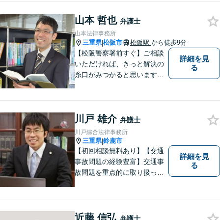
ます【後見業務などの民事・
山本 哲也
刑事事件全般】双方ともに納
弁護士
得する解決を目指します【交
山本法律事務所
通事故】示談金の増額に向け
三重県
松阪市
松阪駅
から徒歩9分
|
尽力
【松阪警察署前すぐ】ご相談
詳細を見
いただければ、きっと解決の
る
糸口がみつかると思います。
法律の専門家としての豊富な
知識と経験で、誠実にご対応
いたします。
川戸 雄介
弁護士
川戸綜合法律事務所
三重県
鈴鹿市
|
【初回相談無料あり】【交通
詳細を見
事故問題の経験豊富】交通事
る
故問題を重点的に取り扱って
おり、中でも被害者からのご
相談案件を中心に手掛けてい
ます。その他の法律問題につ
いても、あなたの身近な相談
近藤 信弘
弁護士