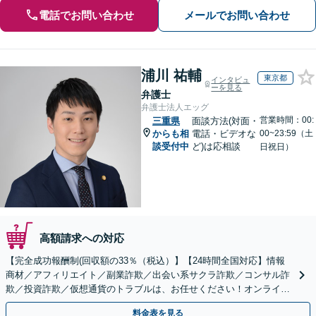
電話でお問い合わせ
メールでお問い合わせ
浦川 祐輔
東京都
インタビュ
ーを見る
弁護士
弁護士法人エッグ
営業時間：00:
三重県
面談方法(対面・
からも相
電話・ビデオな
00~23:59（土
談受付中
ど)は応相談
日祝日）
高額請求への対応
【完全成功報酬制(回収額の33％（税込）】【24時間全国対応】情報
商材／アフィリエイト／副業詐欺／出会い系サクラ詐欺／コンサル詐
欺／投資詐欺／仮想通貨のトラブルは、お任せください！オンライン
のみで解決も可能！
料金表を見る