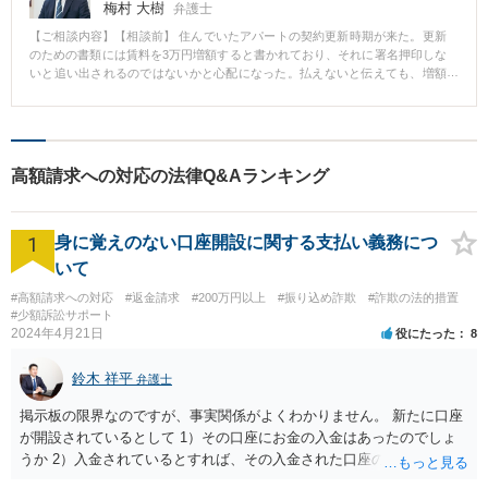
梅村 大樹
弁護士
【ご相談内容】【相談前】 住んでいたアパートの契約更新時期が来た。更新
のための書類には賃料を3万円増額すると書かれており、それに署名押印しな
いと追い出されるのではないかと心配になった。払えないと伝えても、増額
に同意するよう求められた。 【相談後】 家賃増額には法律で定められた要件
を満たす必要があり、要件を満たしておらず家賃増額に同意しないと内容証
明を送付したところ、従前の家賃のまま契約が更新された。 【先生のコメン
ト】 アパートを借りる契約の更新時期が来ると、家賃を増額した契約更新書
類が届くことがある。これに同意すると増額した家賃を支払わなければなら
高額請求への対応の法律Q&Aランキング
ない。家賃の増額には一定条件を満たす必要があるが、それが満たされてい
ないことも多く、安易に増額に同意してはいけない。
1
身に覚えのない口座開設に関する支払い義務につ
いて
#高額請求への対応
#返金請求
#200万円以上
#振り込め詐欺
#詐欺の法的措置
#少額訴訟サポート
2024年4月21日
役にたった
8
鈴木 祥平
弁護士
掲示板の限界なのですが、事実関係がよくわかりません。 新たに口座
が開設されているとして 1）その口座にお金の入金はあったのでしょ
うか 2）入金されているとすれば、その入金された口座の資金は引き
出されていたり、第三者に送金されていたりするのでしょうか。 これ