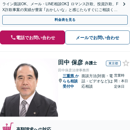
ライン面談OK、メール・LINE相談OK】ロマンス詐欺、投資詐欺、F
X詐欺事案の実績が豊富 ｢おかしいな」と感じたらすぐにご相談くだ
さい。
料金表を見る
電話でお問い合わせ
メールでお問い合わせ
田中 保彦
弁護士
東京都
田中保彦法律事務所
営業時
三重県
か
面談方法(対面・電
らも相談
話・ビデオなど)は
間：本日
受付中
応相談
定休日
高額請求への対応