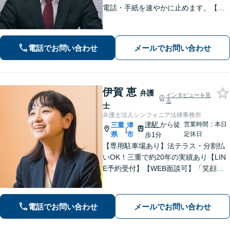
電話・手紙を速やかに止めます。【交
通事故】解決実績多数。適切な賠償金
額の獲得に尽力します。物損も対応し
ます。【分割払い利用可】【当日・夜
電話でお問い合わせ
メールでお問い合わせ
間の面談可】【完全個室で対応】
伊賀 恵
弁護
インタビューを見
る
士
弁護士法人シンフォニア法律事務所
津駅
から徒
営業時間：本日
三重
津
|
県
市
定休日
歩1分
【専用駐車場あり】法テラス・分割払
いOK！三重で約20年の実績あり【LIN
E予約受付】【WEB面談可】「笑顔に
なってほしい」がモットー。交渉によ
るスピード解決を目指します【離婚】
性別・年代問わず実績豊富【借金】家
電話でお問い合わせ
メールでお問い合わせ
計全体を見直すプランをご提案