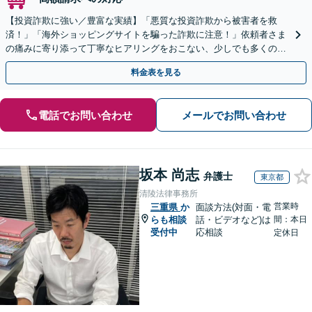
【投資詐欺に強い／豊富な実績】「悪質な投資詐欺から被害者を救
済！」「海外ショッピングサイトを騙った詐欺に注意！」依頼者さま
の痛みに寄り添って丁寧なヒアリングをおこない、少しでも多くの返
金が得られるよう尽力します！
料金表を見る
電話でお問い合わせ
メールでお問い合わせ
坂本 尚志
弁護士
東京都
清陵法律事務所
営業時
三重県
か
面談方法(対面・電
らも相談
話・ビデオなど)は
間：本日
受付中
応相談
定休日