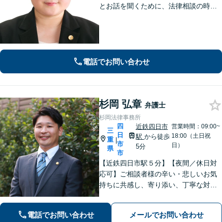
とお話を聞くために、法律相談の時間
は1時間枠の設定（ただし，初回30分間
分は無料）
電話でお問い合わせ
杉岡 弘章
弁護士
杉岡法律事務所
四
近鉄四日市
営業時間：09:00~
三
日
18:00（土日祝
駅
から徒歩
重
|
市
日）
5分
県
市
【近鉄四日市駅５分】【夜間／休日対
応可】ご相談者様の辛い・悲しいお気
持ちに共感し、寄り添い、丁寧な対応
を心がけます。離婚／不動産／借金／
相続／刑事事件など、幅広く対応【地
電話でお問い合わせ
メールでお問い合わせ
域に根ざした弁護士】お気軽にお問い