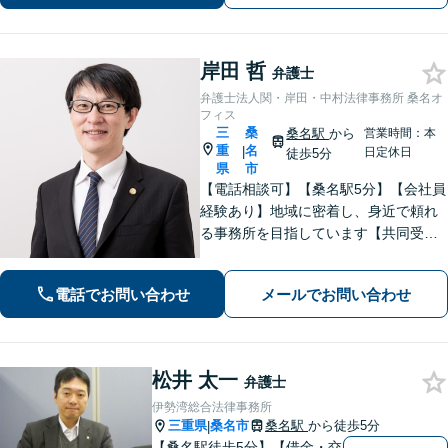
合わせください。
岸田 哲
弁護士
弁護士法人関・岸田・中村法律事務所 桑名オ
フィス
三
桑
桑名駅
から
営業時間：本
重
名
|
日定休日
徒歩5分
県
市
【電話相談可】【桑名駅5分】【会社員
経験あり】地域に密着し、身近で頼れ
る事務所を目指しています【共同受任
可】相談後、少しでも前進できるよう
全力を尽くします。一人で悩まず、お
電話でお問い合わせ
メールでお問い合わせ
気軽にご相談ください【夜間土日相談
可（要予約）】
松井 太一
弁護士
伊勢湾総合法律事務所
三重県
桑名市
桑名駅
から徒歩5分
|
【桑名駅徒歩5分】【借金・交