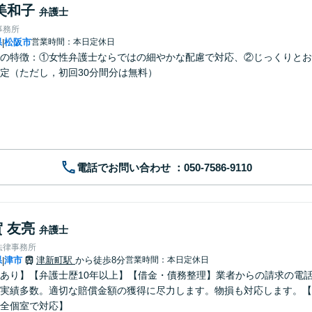
美和子
弁護士
事務所
県
松阪市
営業時間：本日定休日
|
の特徴：①女性弁護士ならではの細やかな配慮で対応、②じっくりとお
定（ただし，初回30分間分は無料）
電話でお問い合わせ
 友亮
弁護士
法律事務所
県
津市
津新町駅
から徒歩8分
営業時間：本日定休日
|
あり】【弁護士歴10年以上】【借金・債務整理】業者からの請求の電
実績多数。適切な賠償金額の獲得に尽力します。物損も対応します。【
全個室で対応】