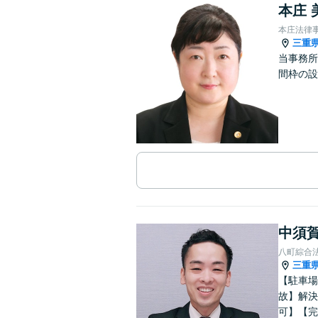
本庄 
本庄法律
三重
当事務所
間枠の設
中須賀
八町綜合
三重
【駐車場
故】解決
可】【完