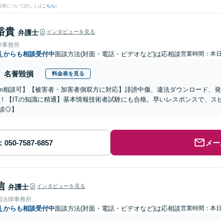
結果について詳しくは
こちら
)
裕貴
弁護士
インタビューを見る
律事務所
県
からも相談受付中
面談方法(対面・電話・ビデオなど)は応相談
営業時間：本
名誉毀損
料金表を見る
om相談可】【被害者・加害者側双方に対応】誹謗中傷、違法ダウンロード、
！【ITの知識に精通】基本情報技術者試験にも合格。早いレスポンスで、スピー
相談◎】
メー
信
弁護士
インタビューを見る
岡法律事務所
県
からも相談受付中
面談方法(対面・電話・ビデオなど)は応相談
営業時間：本