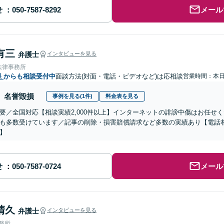
せ
メール
有三
弁護士
インタビューを見る
法律事務所
県
からも相談受付中
面談方法(対面・電話・ビデオなど)は応相談
営業時間：本
名誉毀損
事例を見る(1件)
料金表を見る
要／全国対応【相談実績2,000件以上】インターネットの誹謗中傷はお任せ
も多数受けています／記事の削除・損害賠償請求など多数の実績あり【電話
】
せ
メール
清久
弁護士
インタビューを見る
事務所