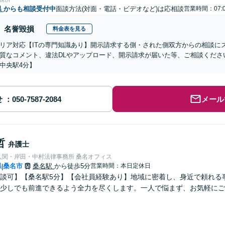
県
からも相談受付中
面談方法(対面・電話・ビデオなど)は応相談
営業時間：07:
名誉毀損
料金表を見る
リア対応【ITの専門知識あり】開示請求する側・された側双方からの相談に
質なコメント、違法DLやアップロード、開示請求が届いた等、ご相談ください
中央駅4分】
せ
メール
哲
弁護士
人関・岸田・中村法律事務所 桑名オフィス
県
桑名市
桑名駅
から徒歩5分
営業時間：本日定休日
|
談可】【桑名駅5分】【会社員経験あり】地域に密着し、身近で頼れる
少しでも前進できるよう全力を尽くします。一人で悩まず、お気軽にご