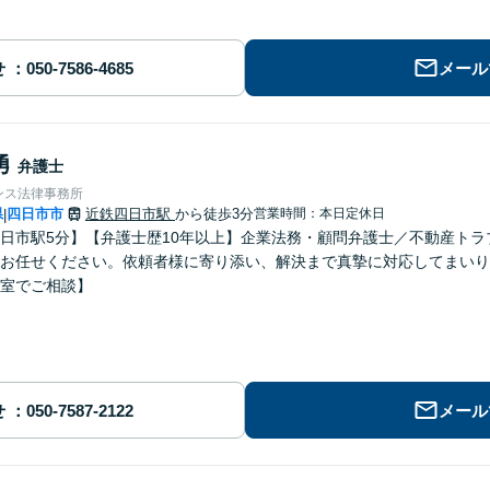
せ
メール
勇
弁護士
ンス法律事務所
県
四日市市
近鉄四日市駅
から徒歩3分
営業時間：本日定休日
|
日市駅5分】【弁護士歴10年以上】企業法務・顧問弁護士／不動産ト
お任せください。依頼者様に寄り添い、解決まで真摯に対応してまいり
室でご相談】
せ
メール