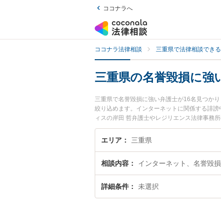
ココナラへ
ココナラ法律相談
三重県で法律相談できる
三重県の名誉毀損に強
三重県で名誉毀損に強い弁護士が16名見つか
絞り込めます。インターネットに関係する誹謗
ィスの岸田 哲弁護士やレジリエンス法律事務
で土日や夜間に発生した名誉毀損のトラブルを
律相談できる三重県内の弁護士に相談予約した
エリア
三重県
相談内容
インターネット、名誉毀損
詳細条件
未選択