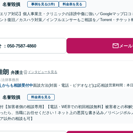
名誉毀損
事例を見る(1件)
料金表を見る
エリア対応】個人事業主・クリニックの誹謗中傷に強い／Googleマップ口コ
ント復旧／カスハラ対策／インフルエンサーもご相談を／Torrent・チケッ
せ
メール
佳朗
弁護士
インタビューを見る
ス法律事務所
県
からも相談受付中
面談方法(対面・電話・ビデオなど)は応相談
営業時間：本
名誉毀損
料金表を見る
付【加害者側の相談専用】【電話・WEBでの初回相談無料】被害者との和解
ったら、当職にお任せください！ネット上の悪質な書き込み／リベンジポル
ア以外の相談も可】