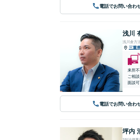
電話でお問い合わ
浅川 
浅川倉方
三重
来所不
ご相談
面談可
電話でお問い合わ
坪内 
Sfil法律