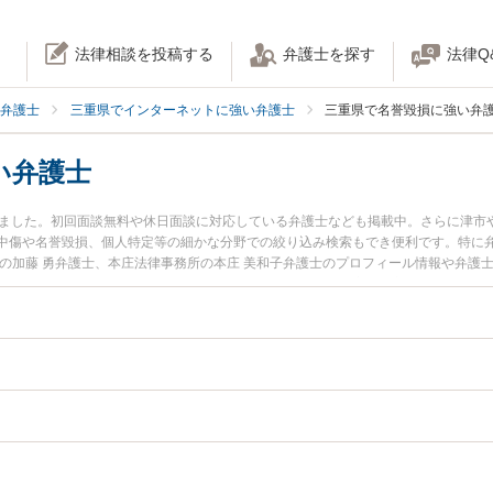
法律相談を投稿する
弁護士を探す
法律Q
弁護士
三重県でインターネットに強い弁護士
三重県で名誉毀損に強い弁
い弁護士
りました。初回面談無料や休日面談に対応している弁護士なども掲載中。さらに津市
中傷や名誉毀損、個人特定等の細かな分野での絞り込み検索もでき便利です。特に弁
所の加藤 勇弁護士、本庄法律事務所の本庄 美和子弁護士のプロフィール情報や弁護
今すぐに弁護士に相談したい』『名誉毀損のトラブル解決の実績豊富な近くの弁護
い』などでお困りの相談者さんにおすすめです。