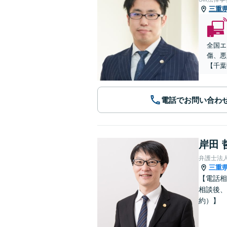
三重
全国エ
傷、悪
【千葉
電話でお問い合わ
岸田 
弁護士法
三重
【電話相
相談後、
約）】