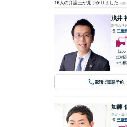
16
人の弁護士が見つかりました
(検索
浅井 
新清水法
三重
【Zo
に対応
ntの
電話で面談予約
加藤 
冨田・島
三重