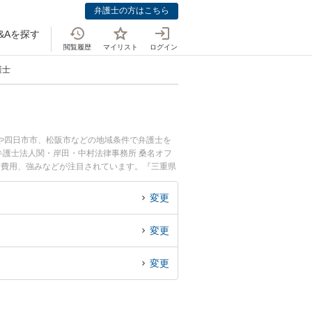
弁護士の方はこちら
&Aを探す
閲覧履歴
マイリスト
ログイン
護士
や四日市市、松阪市などの地域条件で弁護士を
護士法人関・岸田・中村法律事務所 桑名オフ
士費用、強みなどが注目されています。『三重県
士を検索したい』『初回相談無料で名誉毀損を法
変更
変更
変更