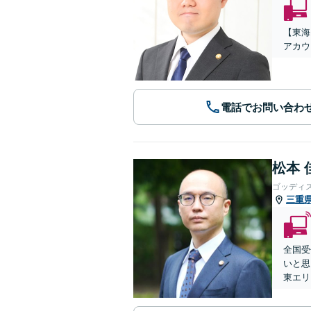
【東海
アカウ
電話でお問い合わ
松本 
ゴッディ
三重
全国受
いと思
東エリ