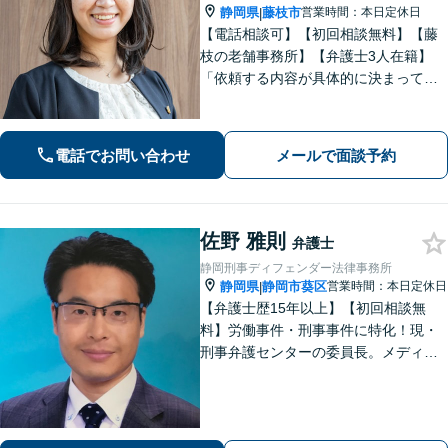
静岡県
藤枝市
営業時間：本日定休日
|
【電話相談可】【初回相談無料】【藤
枝の老舗事務所】【弁護士3人在籍】
「依頼する内容が具体的に決まってい
ない」「どうしたらいいか分からな
い」という方もまずはご相談くださ
い。相続遺言、離婚問題、交通事故、
電話でお問い合わせ
メールで面談予約
借金問題、債権回収など【夜間休日応
相談】
佐野 雅則
弁護士
静岡刑事ディフェンダー法律事務所
静岡県
静岡市葵区
営業時間：本日定休日
|
【弁護士歴15年以上】【初回相談無
料】労働事件・刑事事件に特化！現・
刑事弁護センターの委員長。メディア
掲載案件多数！豊富な経験を活かし早
期釈放を目指します【労働・雇用】依
頼者さま目線のサポートを心がけま
す。地域密着型の法律事務所