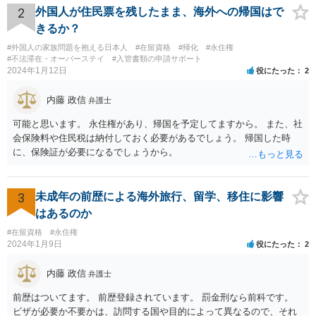
2
外国人が住民票を残したまま、海外への帰国はで
きるか？
#外国人の家族問題を抱える日本人
#在留資格
#帰化
#永住権
#不法滞在・オーバーステイ
#入管書類の申請サポート
2024年1月12日
役にたった
2
内藤 政信
弁護士
可能と思います。 永住権があり、帰国を予定してますから。 また、社
会保険料や住民税は納付しておく必要があるでしょう。 帰国した時
に、保険証が必要になるでしょうから。
3
未成年の前歴による海外旅行、留学、移住に影響
はあるのか
#在留資格
#永住権
2024年1月9日
役にたった
2
内藤 政信
弁護士
前歴はついてます。 前歴登録されています。 罰金刑なら前科です。
ビザが必要か不要かは、訪問する国や目的によって異なるので、それ