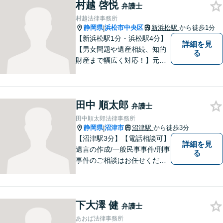
村越 啓悦
弁護士
村越法律事務所
静岡県
浜松市中央区
新浜松駅
から徒歩1分
|
【新浜松駅1分・浜松駅4分】
詳細を見
【男女問題や遺産相続、知的
る
財産まで幅広く対応！】元裁
判官のキャリアを生かし 「皆
様の納得のいく裁判の進め
方」 をご提案します。依頼者
田中 順太郎
様との信頼関係を第一に、事
弁護士
件解決を推敲してまいりま
田中順太郎法律事務所
す。
静岡県
沼津市
沼津駅
から徒歩3分
|
【沼津駅3分】【電話相談可】
詳細を見
遺言の作成/一般民事事件/刑事
る
事件のご相談はお任せくださ
い。検事30年の間の豊富な法
廷立会の経験を活かし、遺言
の訴訟について適切な弁護を
下大澤 健
いたします。まずはお気軽に
弁護士
ご相談ください。
あおば法律事務所