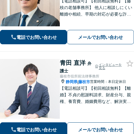
【電話相談可】【初回相談無料】【藤
枝の老舗事務所】 他人に相談しにくい
離婚や相続、早期の対応が必要な詐欺
被害や借金問題など幅広く対応できま
す！「こんなことで相談していいの
か」と悩まずに、まずはご相談くださ
電話でお問い合わせ
メールでお問い合わせ
い【弁護士3人在籍】
青田 直洋
弁
インタビューを
見る
護士
藤枝市役所前法律事務所
静岡県
藤枝市
営業時間：本日定休日
|
【電話相談可】【初回相談無料】【離
婚】不貞の慰謝料請求、財産分与、親
権、養育費、婚姻費用など、解決実績
は豊富です【相続】皆さまがつまずい
ていないか、しっかりとコミュニケー
ションを取りながらお話を進めてまい
ります【法テラス利用可】【藤枝市役
電話でお問い合わせ
メールでお問い合わせ