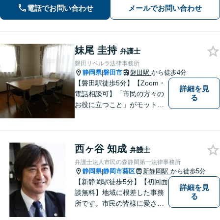
電話でお問い合わせ
メールでお問い合わせ
妹尾 圭持
弁護士
磐田リベルラ法律事務所
静岡県
磐田市
磐田駅
から徒歩4分
|
【磐田駅徒歩5分】【Zoom・
詳細を見
電話相談可】「市民の方々の
る
お役に立つこと」がモットー
です。英語対応可で、海外の
事件に精通する弁護士。離
婚・刑事・交通事故など、あ
西ヶ谷 知成
らゆる問題に真摯に向き合っ
弁護士
てまいります。【駐車場あ
弁護士法人市民の森静岡第一法律事務所
り】
静岡県
静岡市葵区
新静岡駅
から徒歩5分
|
【新静岡駅徒歩5分】【初回面
詳細を見
談無料】地域に根差した事務
る
所です。市民の皆様に愛され
る事務所を目指しています。