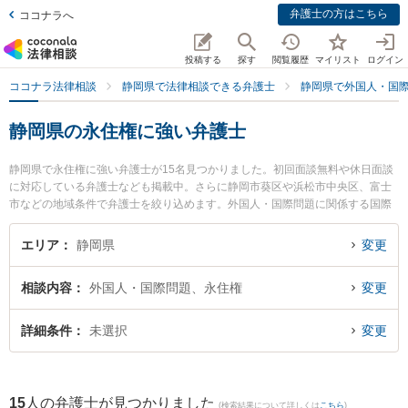
弁護士の方はこちら
ココナラへ
投稿する
探す
閲覧履歴
マイリスト
ログイン
ココナラ法律相談
静岡県で法律相談できる弁護士
静岡県で外国人・国
静岡県の永住権に強い弁護士
静岡県で永住権に強い弁護士が15名見つかりました。初回面談無料や休日面談
に対応している弁護士なども掲載中。さらに静岡市葵区や浜松市中央区、富士
市などの地域条件で弁護士を絞り込めます。外国人・国際問題に関係する国際
離婚やハーグ条約、国際結婚等の細かな分野での絞り込み検索もでき便利で
す。特に静岡法律事務所の金光 誉樹弁護士や新清水法律事務所の浅井 裕貴弁護
エリア
静岡県
変更
士、弁護士法人GoDo 支部藤枝やいづ合同法律事務所の青柳 恵仁弁護士のプロ
フィール情報や弁護士費用、強みなどが注目されています。『静岡県で土日や
相談内容
外国人・国際問題、永住権
変更
夜間に発生した永住権のトラブルを今すぐに弁護士に相談したい』『永住権の
トラブル解決の実績豊富な近くの弁護士を検索したい』『初回相談無料で永住
権を法律相談できる静岡県内の弁護士に相談予約したい』などでお困りの相談
詳細条件
未選択
変更
者さんにおすすめです。
15
人の弁護士が見つかりました
(検索結果について詳しくは
こちら
)