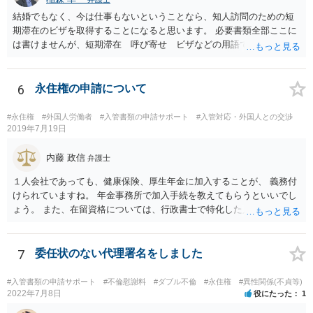
結婚でもなく、今は仕事もないということなら、知人訪問のための短
期滞在のビザを取得することになると思います。 必要書類全部ここに
は書けませんが、短期滞在 呼び寄せ ビザなどの用語で検索すると
あなたが日本で用意する物と本人が自分で用意するものが出てきま
す。 それらを揃えて、イランにある日本大使館ににビザを申請するこ
とになります。 期間は通常９０日、３０日、あるいは１５日ですが、
6
永住権の申請について
今はコロナもあり刻々と状況が変わっているので、事前に外務省や大
使館に問い合わせたほうがいいかもしれません。ネットでの情報収集
#永住権
#外国人労働者
#入管書類の申請サポート
#入管対応・外国人との交渉
もしたほうがいいと思います
2019年7月19日
内藤 政信
弁護士
１人会社であっても、健康保険、厚生年金に加入することが、 義務付
けられていますね。 年金事務所で加入手続を教えてもらうといいでし
ょう。 また、在留資格については、行政書士で特化した人が何人も い
るので、まずは、そこから情報を得る方が先ですね。 弁護士で得意な
人は少ないですね。
7
委任状のない代理署名をしました
#入管書類の申請サポート
#不倫慰謝料
#ダブル不倫
#永住権
#異性関係(不貞等)
2022年7月8日
役にたった
1