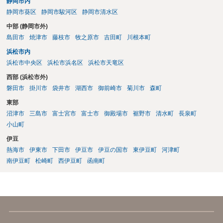
静岡市内
静岡市葵区
静岡市駿河区
静岡市清水区
中部 (静岡市外)
島田市
焼津市
藤枝市
牧之原市
吉田町
川根本町
浜松市内
浜松市中央区
浜松市浜名区
浜松市天竜区
西部 (浜松市外)
磐田市
掛川市
袋井市
湖西市
御前崎市
菊川市
森町
東部
沼津市
三島市
富士宮市
富士市
御殿場市
裾野市
清水町
長泉町
小山町
伊豆
熱海市
伊東市
下田市
伊豆市
伊豆の国市
東伊豆町
河津町
南伊豆町
松崎町
西伊豆町
函南町