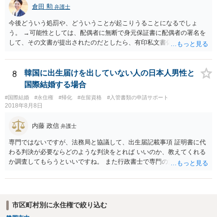
倉田 勲
弁護士
今後どういう処罰や、どういうことが起こりうることになるでしょ
う。 →可能性としては、配偶者に無断で身元保証書に配偶者の署名を
して、その文書が提出されたのだとしたら、有印私文書偽造・同行使
罪が成立する可能性があります。 法定刑は3月以上5年以下の懲役刑が
規定されています。
8
韓国に出生届けを出していない人の日本人男性と
国際結婚する場合
#国際結婚
#永住権
#帰化
#在留資格
#入管書類の申請サポート
2018年8月8日
内藤 政信
弁護士
専門ではないですが、法務局と協議して、出生届記載事項 証明書に代
わる判決が必要ならどのような判決をとれば いいのか、教えてくれる
か調査してもらうといいですね。 また行政書士で専門の方がいそうな
ので、探して聞いても いいですね。
市区町村別に永住権で絞り込む