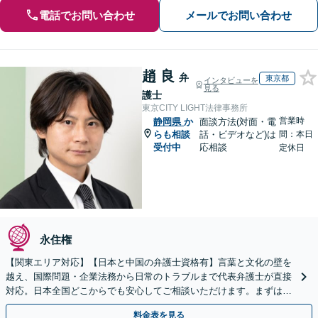
電話でお問い合わせ
メールでお問い合わせ
趙 良
弁
東京都
インタビューを
見る
護士
東京CITY LIGHT法律事務所
営業時
静岡県
か
面談方法(対面・電
らも相談
話・ビデオなど)は
間：本日
受付中
応相談
定休日
永住権
【関東エリア対応】【日本と中国の弁護士資格有】言葉と文化の壁を
越え、国際問題・企業法務から日常のトラブルまで代表弁護士が直接
対応。日本全国どこからでも安心してご相談いただけます。まずは一
歩を踏み出してみませんか。【初回相談無料】
料金表を見る