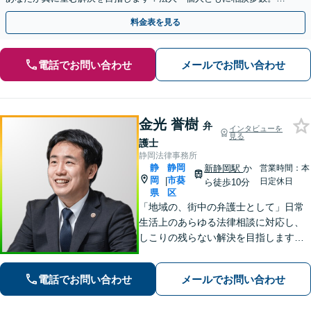
やかな連絡と粘り強い交渉を徹底【休日・夜間相談可】
料金表を見る
電話でお問い合わせ
メールでお問い合わせ
金光 誉樹
弁
インタビューを
見る
護士
静岡法律事務所
静
静岡
新静岡駅
か
営業時間：本
岡
市葵
|
日定休日
ら徒歩10分
県
区
「地域の、街中の弁護士として」日常
生活上のあらゆる法律相談に対応し、
しこりの残らない解決を目指します。
「この人に相談してよかった」と心か
ら思っていただけるよう、どのような
電話でお問い合わせ
メールでお問い合わせ
案件にも誠心誠意取り組んでいく所存
です。