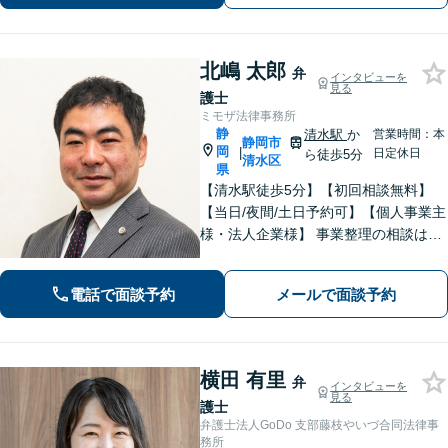
所裏】
北嶋 太郎
弁
インタビューを
見る
護士
ミモザ法律事務所
静
清水駅
か
営業時間：本
静岡市
岡
|
日定休日
ら徒歩5分
清水区
県
【清水駅徒歩5分】【初回相談無料】
【当日/夜間/土日予約可】【個人事業主
様・法人企業様】 事業整理の相談はお
任せください。離婚・親権・養育費・
不倫慰謝料・交通事故・借金・刑事事
電話で面談予約
メールで面談予約
件・賃貸トラブルなど身近な法律問題
はお気軽にご相談ください。
横田 有里
弁
インタビューを
見る
護士
弁護士法人GoDo 支部藤枝やいづ合同法律事
務所