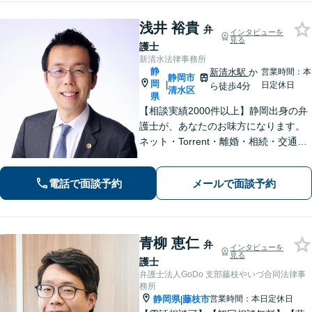
浅井 裕貴
弁
インタビューを
見る
護士
新清水法律事務所
静
新清水駅
か
営業時間：本
静岡市
岡
|
日定休日
ら徒歩4分
清水区
県
【相談実績2000件以上】静岡出身の弁
護士が、あなたのお味方になります。
ネット・Torrent・離婚・相続・交通事
故・刑事事件など、一人で悩まずご相
談ください。初回電話10分無料。全国
電話で面談予約
メールで面談予約
対応。親身なサポートをいたします。
【新清水駅5分】
青柳 恵仁
弁
インタビューを
見る
護士
弁護士法人GoDo 支部藤枝やいづ合同法律事
務所
静岡県
藤枝市
営業時間：本日定休日
|