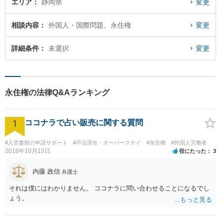
エリア
静岡県
変更
相談内容
外国人・国際問題、永住権
変更
詳細条件
未選択
変更
永住権の法律Q&Aランキング
1
ココナラで占い販売に関する質問
#入管書類の申請サポート
#不法滞在・オーバーステイ
#永住権
#外国人労働者
2018年10月13日
役にたった
3
内藤 政信
弁護士
それは僕にはわかりません。 ココナラに問い合わせることになるでし
ょう。