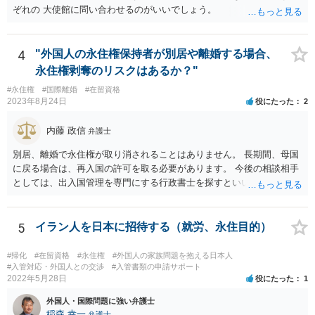
ぞれの 大使館に問い合わせるのがいいでしょう。
4
"外国人の永住権保持者が別居や離婚する場合、
永住権剥奪のリスクはあるか？"
#永住権
#国際離婚
#在留資格
2023年8月24日
役にたった
2
内藤 政信
弁護士
別居、離婚で永住権が取り消されることはありません。 長期間、母国
に戻る場合は、再入国の許可を取る必要があります。 今後の相談相手
としては、出入国管理を専門にする行政書士を探すといいでしょう。
5
イラン人を日本に招待する（就労、永住目的）
#帰化
#在留資格
#永住権
#外国人の家族問題を抱える日本人
#入管対応・外国人との交渉
#入管書類の申請サポート
2022年5月28日
役にたった
1
外国人・国際問題に強い弁護士
稲森 幸一
弁護士