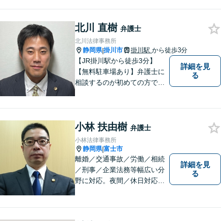
【法テラス利用可能】【当日
／夜間／休日対応可能】お気
北川 直樹
軽にご連絡ください。
弁護士
北川法律事務所
静岡県
掛川市
掛川駅
から徒歩3分
|
【JR掛川駅から徒歩3分】
詳細を見
【無料駐車場あり】弁護士に
る
相談するのが初めての方でも
安心していただけるよう、丁
寧かつ迅速な対応を心がけて
います。 ご依頼いただいた際
小林 扶由樹
には、可能な限り早く解決に
弁護士
至るよう迅速に対応いたしま
小林法律事務所
す。まずはお気軽にご相談く
静岡県
富士市
|
ださい。
離婚／交通事故／労働／相続
詳細を見
／刑事／企業法務等幅広い分
る
野に対応。夜間／休日対応
分割払い対応 相談料30分55
00円（税込） ※電話相談は行
っていません