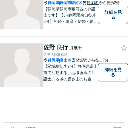
静岡県
静岡市駿河区
静岡駅
から徒歩2分
|
【静岡県静岡市駿河区の弁護
詳細を見
士です】【JR静岡駅南口徒歩
る
3分】相続・遺産・離婚・債務
整理・交通事故・不動産取引
などの個人に関わる問題や契
約・商取引・債権回収・事業
佐野 良行
整理など企業に関わる問題を
弁護士
幅広く取り扱っております。
佐野法律事務所
どうぞお気軽にご相談くださ
静岡県
富士市
竪堀駅
から徒歩7分
|
い。
【堅堀駅徒歩7分】静岡県富士
詳細を見
市で活動する、地域密着の弁
る
護士。地域の皆さまのお困り
ごとに寄り添い、最善の解決
方法をご提案いたします。個
人・法人問わず幅広い分野の
問題に対応可能です。お気軽
にご相談ください。