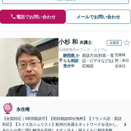
電話でお問い合わせ
メールでお問い合わせ
小杉 和
弁護士
京都府
法律事務所オフィス・エトワレ
営業時
静岡県
か
面談方法(対面・電
らも相談
話・ビデオなど)は
間：本日
受付中
応相談
定休日
永住権
【全国対応｜WEB面談可】【初回相談60分無料】【フランス語・英語
対応】【スイス法ジュリスト】欧州の弁護士ネットワークを活かし、
あなたが真に望む解決を目指します！法人・個人ともに相談多数。細