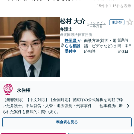
15件中 1-15件を表示
松村 大介
東京都
インタビュ
ーを見る
弁護士
舟渡国際法律事務所
営業時
静岡県
か
面談方法(対面・電
らも相談
話・ビデオなど)は
間：本日
受付中
応相談
定休日
永住権
【無罪獲得】【中文対応】【全国対応】警察庁の公式解釈を高裁で砕
いた弁護士。不法就労・入管・退去強制・刑事事件——他事務所に断
られた案件も徹底的に闘い抜く。
料金表を見る