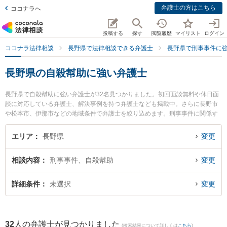
弁護士の方はこちら
ココナラへ
投稿する
探す
閲覧履歴
マイリスト
ログイン
ココナラ法律相談
長野県で法律相談できる弁護士
長野県で刑事事件に
長野県の自殺幇助に強い弁護士
長野県で自殺幇助に強い弁護士が32名見つかりました。初回面談無料や休日面
談に対応している弁護士、解決事例を持つ弁護士なども掲載中。さらに長野市
や松本市、伊那市などの地域条件で弁護士を絞り込めます。刑事事件に関係す
る加害者側や少年事件、再犯・前科あり等の細かな分野での絞り込み検索もで
き便利です。特に弁護士法人一新総合法律事務所 長野事務所の渡辺 伸樹弁護士
エリア
長野県
変更
や西村誠法律事務所の西村 誠弁護士、ベリーベスト法律事務所 長野オフィスの
櫻井 郁人弁護士のプロフィール情報や弁護士費用、強みなどが注目されていま
相談内容
刑事事件、自殺幇助
変更
す。『長野県で土日や夜間に発生した自殺幇助のトラブルを今すぐに弁護士に
相談したい』『自殺幇助のトラブル解決の実績豊富な近くの弁護士を検索した
い』『初回相談無料で自殺幇助を法律相談できる長野県内の弁護士に相談予約
詳細条件
未選択
変更
したい』などでお困りの相談者さんにおすすめです。
32
人の弁護士が見つかりました
(検索結果について詳しくは
こちら
)