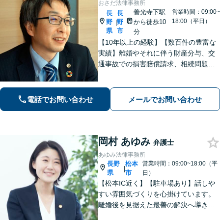
おさだ法律事務所
善光寺下駅
営業時間：09:00~
長
長
18:00（平日）
野
野
から徒歩10
|
県
市
分
【10年以上の経験】【数百件の豊富な
実績】離婚やそれに伴う財産分与、交
通事故での損害賠償請求、相続問題な
ど幅広い依頼に対応。事務員もベテラ
ンで経験豊富。プライバシーも安心の
戸建て事務所です。【休日・夜間相談
電話でお問い合わせ
メールでお問い合わせ
可】
岡村 あゆみ
弁護士
あゆみ法律事務所
長野
松本
営業時間：09:00~18:00（平
|
県
市
日）
【松本IC近く】【駐車場あり】話しや
すい雰囲気づくりを心掛けています。
離婚後を見据えた最善の解決へ導きま
す。熟年離婚・財産分与の解決多数。