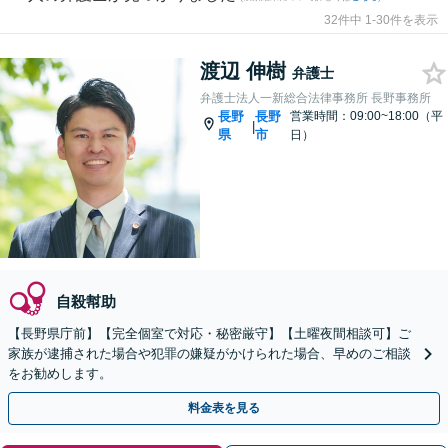
32件中 1-30件を表示
渡辺 伸樹
弁護士
弁護士法人一新総合法律事務所 長野事務所
長野
長野
営業時間：09:00~18:00（平
|
県
市
日）
自殺幇助
【長野県庁前】【完全個室で対応・秘密厳守】【土曜夜間相談可】ご
家族が逮捕された場合や犯罪の嫌疑がかけられた場合、早めのご相談
をお勧めします。
料金表を見る