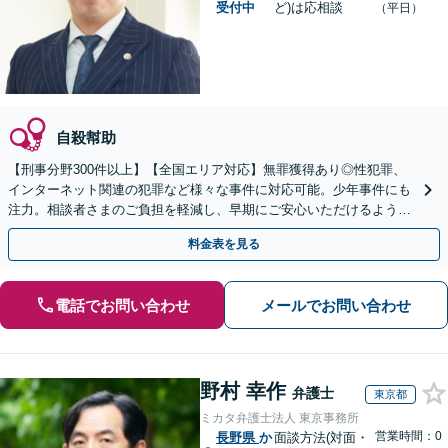
受付中
ど)は応相談
（平日）
自殺幇助
【刑事分野300件以上】【全国エリア対応】無罪獲得あり◎性犯罪、
インターネット関連の犯罪など様々な事件に対応可能。少年事件にも
注力。相談者さまのご負担を軽減し、早期にご安心いただけるよう尽
力します【遠方のご依頼可】【裁判員裁判の経験あり】
料金表を見る
電話でお問い合わせ
メールでお問い合わせ
野村 幸作
弁護士
東京都
ミカタ弁護士法人 東京事務所
営業時間：0
長野県
か
面談方法(対面・