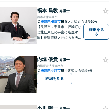
福本 昌教
弁護士
福本法律事務所
長野県
長野市
篠ノ井駅
から徒歩10分
|
【長野市，千曲市，坂城町な
詳細を見
ど北信東信の事案に迅速対
る
応】長野市篠ノ井にある法律
事務所です。離婚・相続・土
地建物・債権回収・交通事
故・刑事事件などでお困りの
内堀 優貴
方は是非ご相談ください。迅
弁護士
速に対応いたします。
内堀優貴法律事務所
長野県
小諸市
小諸駅
から徒歩7分
|
詳細を見る
小川 陽一
弁護士