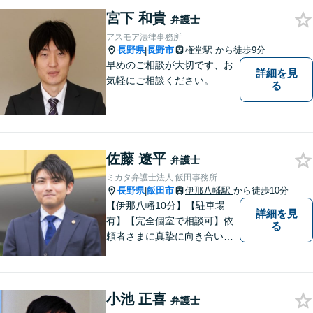
す。
宮下 和貴
弁護士
アスモア法律事務所
長野県
長野市
権堂駅
から徒歩9分
|
早めのご相談が大切です、お
詳細を見
気軽にご相談ください。
る
佐藤 遼平
弁護士
ミカタ弁護士法人 飯田事務所
長野県
飯田市
伊那八幡駅
から徒歩10分
|
【伊那八幡10分】【駐車場
詳細を見
有】【完全個室で相談可】依
る
頼者さまに真摯に向き合い、
被害者の方のことも十分考慮
した上で事件を解決していき
ます。当事務所の対象エリア
小池 正喜
は日本全国です。 遠方の方は
弁護士