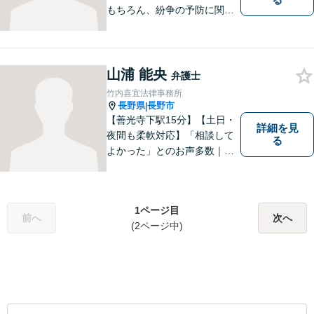
もちろん、紛争の予防に関す
るアドバイスもご提供いたし
ます。そのために、常日頃か
ら弁護士へ事前に法律相談を
する癖をつけることを勧めて
山浦 能央
弁護士
おります。早期相談が早期解
竹内喜宜法律事務所
決に繋がりますのでお気軽に
長野県
長野市
|
ご相談ください。
【善光寺下駅15分】【土日・
詳細を見
夜間も柔軟対応】「相談して
る
よかった」とのお声多数｜交
通事故・相続・企業法務など
幅広く対応。話しやすい弁護
士が親身にサポートします。
1ページ目
どんな小さなお悩みでも、ま
前へ
次へ
(2ページ中)
ずはお気軽にご相談くださ
い。【完全個室で相談】