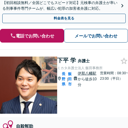
【初回相談無料／全国どこでもスピード対応】元検事の弁護士が率い
る刑事事件専門チームが、幅広い犯罪の加害者弁護に対応。
料金表を見る
電話でお問い合わせ
メールでお問い合わせ
下平 学
弁護士
ミカタ弁護士法人 飯田事務所
伊那八幡駅
営業時間：08:30~
長
飯
23:00（平日）
野
田
から徒歩10
|
県
市
分
自殺幇助