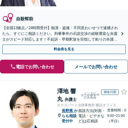
自殺幇助
【全国13拠点／24時間受付】痴漢・盗撮・不同意わいせつで逮捕され
たら、すぐにご相談ください。刑事事件の示談交渉の経験豊富な弁護
士がスピード対応します！不起訴・早期釈放を目指して粘りの弁護活
動を行います。
料金表を見る
電話でお問い合わせ
メールでお問い合わせ
澤地 響
神奈川県
インタビュ
ーを見る
丸
弁護士
ネクスパート法律事務所 横浜オフィス
営業時間：0
長野県
か
面談方法(対面・
らも相談
電話・ビデオな
9:00~21:00
受付中
ど)は応相談
（平日）