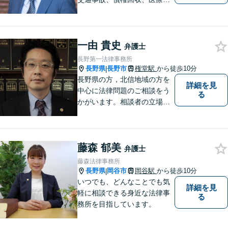
誤、国際案件などを取り扱っ
ています。
一由 貴史
弁護士
長野第一法律事務所
長野県
長野市
権堂駅
から徒歩10分
|
長野県の方，北信地域の方を
詳細を見
中心に法律問題のご相談をう
る
かがいます。相談者の立場を
尊重し，かつ，客観的なアド
バイスをいたします。
藤森 郁美
弁護士
藤森法律事務所
長野県
岡谷市
岡谷駅
から徒歩10分
|
いつでも、どんなことでも気
詳細を見
軽に相談できる身近な法律事
る
務所を目指しています。