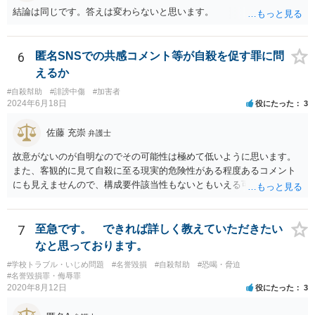
結論は同じです。答えは変わらないと思います。
6
匿名SNSでの共感コメント等が自殺を促す罪に問
えるか
#自殺幇助
#誹謗中傷
#加害者
2024年6月18日
役にたった
3
佐藤 充崇
弁護士
故意がないのが自明なのでその可能性は極めて低いように思います。
また、客観的に見て自殺に至る現実的危険性がある程度あるコメント
にも見えませんので、構成要件該当性もないともいえる可能性は高い
と思います。
7
至急です。 できれば詳しく教えていただきたい
なと思っております。
#学校トラブル・いじめ問題
#名誉毀損
#自殺幇助
#恐喝・脅迫
#名誉毀損罪・侮辱罪
2020年8月12日
役にたった
3