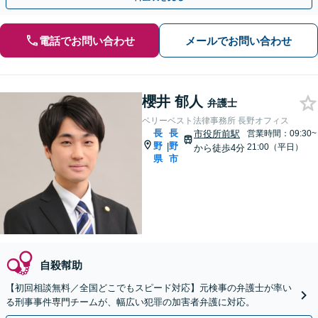
電話でお問い合わせ
メールでお問い合わせ
櫻井 郁人
弁護士
ベリーベスト法律事務所 長野オフィス
長
長
市役所前駅
営業時間：09:30~
野
野
|
21:00（平日）
から徒歩4分
県
市
自殺幇助
【初回相談無料／全国どこでもスピード対応】元検事の弁護士が率い
る刑事事件専門チームが、幅広い犯罪の加害者弁護に対応。