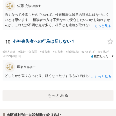
詐欺？とか、そんな依頼を引き受ける弁護士はいるだろうかと。 ただ
し、うっかり「ﾀﾋね」とか書き込むと、自殺教唆罪が成立する可能性
佐藤 充崇
弁護士
がありますので気をつけてください。無視と運営への通報が現実的な
怖くなって検索したのであれば、検索履歴は殺意の証拠にはなりにく
対応でしょう。
いとは思います。 相談者の方は不安なので安心したいのかも知れませ
んが、これだけ不明な点が多く、相手とも連絡が取れないとなると、
多分相談者の方が安心する結論は出せないでしょう。気持ちはお察し
しますが・・・ それでもどうしても気になるようなら、弁護士に予約
取って相談すべきです。 正直、今後こういうことをしないよう気を付
10
心神喪失者への行為は罰しない？
けて、あとは警察が来たり民事訴訟の訴状等が家に届いたらその時考
えるしかないように思います。
#殺人未遂
#暴行・傷害罪
#被害者
#加害者
#自殺幇助
#ひき逃げ・当て逃げ
2022年8月8日
役にたった
2
匿名A
弁護士
どちらかが重くなったり、軽くなったりするものではありません。
もっとみる
市区町村別に自殺幇助で絞り込む