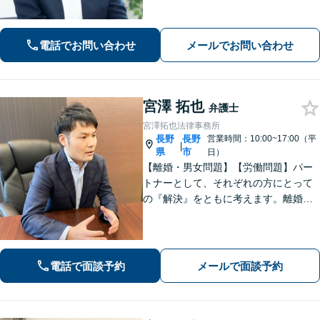
相続は財産調査から調停・審判までサ
ポート「疎遠になっている相続人や前
妻のお子さんとの交渉可」
電話でお問い合わせ
メールでお問い合わせ
宮澤 拓也
弁護士
宮澤拓也法律事務所
長野
長野
営業時間：10:00~17:00（平
|
県
市
日）
【離婚・男女問題】【労働問題】パー
トナーとして、それぞれの方にとって
の『解決』をともに考えます。離婚・
男女問題、労働問題に注力しておりま
す。
電話で面談予約
メールで面談予約