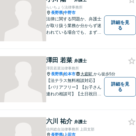
らいちょう法律事務所
長野県
中野市
|
法律に関する問題か、弁護士
詳細を見
が取り扱う業務か分からず迷
る
われている場合でも、まずは
ご連絡ください。正確な見通
しと解決方針が立てられま
す。
澤田 若菜
弁護士
澤田若菜法律事務所
長野県
松本市
大庭駅
から徒歩5分
|
【法テラス無料相談対応】
詳細を見
【バリアフリー】【お子さん
る
連れの相談可】【土日祝日応
相談】どなたにも相談しやす
い事務所です。
六川 祐介
弁護士
信州総合法律事務所 上田支部
長野県
上田市
|