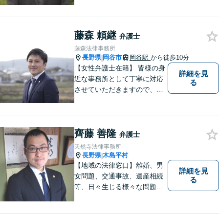
応し、依頼者さまの平穏な生
活をいち早く取り戻すサポー
トをさせていただきます。ど
藤森 頼継
のようなことでも、お気軽に
弁護士
ご相談ください。
藤森法律事務所
長野県
岡谷市
岡谷駅
から徒歩10分
|
【女性弁護士在籍】 皆様の身
詳細を見
近な事務所として丁寧に対応
る
させていただきますので、お
気軽にお電話下さい。
齊藤 善隆
弁護士
天然寺法律事務所
長野県
木島平村
|
【地域の法律窓口】離婚、男
詳細を見
女問題、交通事故、遺産相続
る
等、日々生じる様々な問題に
ついて、相談者の悩みを一緒
に考え、適切な解決を図りま