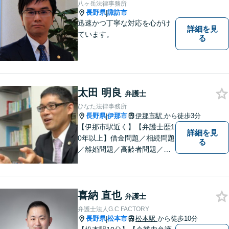
Web面談や電話でのご連絡が
八ヶ岳法律事務所
可能です。
長野県
諏訪市
|
迅速かつ丁寧な対応を心がけ
詳細を見
ています。
る
太田 明良
弁護士
ひなた法律事務所
長野県
伊那市
伊那市駅
から徒歩3分
|
【伊那市駅近く】【弁護士歴1
詳細を見
0年以上】借金問題／相続問題
る
／離婚問題／高齢者問題／相
続問題／環境問題／企業法務
など、幅広い法律トラブルの
ご相談を承ります。【地域に
喜納 直也
根ざした弁護士】もし何かお
弁護士
困りな事がございましたらお
弁護士法人G.C FACTORY
気軽にご相談ください。
長野県
松本市
松本駅
から徒歩10分
|