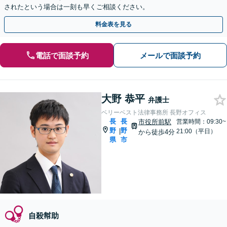
されたという場合は一刻も早くご相談ください。
料金表を見る
電話で面談予約
メールで面談予約
大野 恭平
弁護士
ベリーベスト法律事務所 長野オフィス
長
長
市役所前駅
営業時間：09:30~
野
野
|
21:00（平日）
から徒歩4分
県
市
自殺幇助