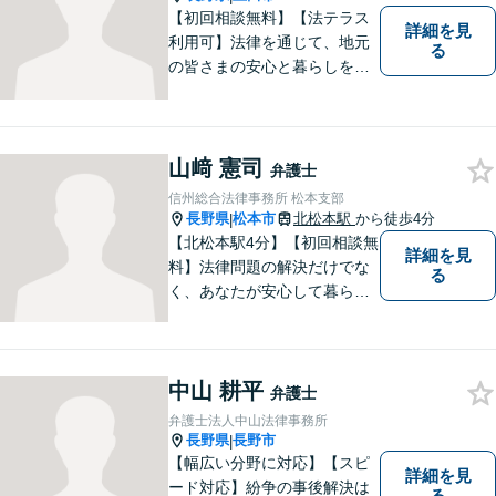
【初回相談無料】【法テラス
詳細を見
利用可】法律を通じて、地元
る
の皆さまの安心と暮らしを全
力でサポートいたします！お
一人で抱え込まず、まずはあ
なたのお悩みをお聞かせくだ
さい。どのようなご相談でも
山﨑 憲司
弁護士
真摯に向き合い、解決まで全
信州総合法律事務所 松本支部
力で伴走します。【地域密着
長野県
松本市
北松本駅
から徒歩4分
|
型の法律事務所】
【北松本駅4分】【初回相談無
詳細を見
料】法律問題の解決だけでな
る
く、あなたが安心して暮らせ
る「その先の未来」も一緒に
考えてサポートいたします。
一人で悩まずにお話をお聞か
中山 耕平
せください。お気持ちに寄り
弁護士
添い、より良い選択ができる
弁護士法人中山法律事務所
よう全力を尽くします。【法
長野県
長野市
|
テラス利用可】
【幅広い分野に対応】【スピ
詳細を見
ード対応】紛争の事後解決は
る