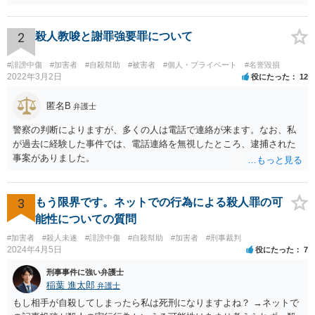
あり反省しており、相手にも謝ったが、非公開のダイレクトメッセー
ジでのやりとりなので、公然性がないことが明らかなので、名誉毀損
や侮辱には当たらないと考えているが、相手は何らかの理由で公然性
2
殺人教唆と謝罪強要罪について
があると言っているのか」と反省の意を示しつつ、なぜ警察が連絡し
てきたのか尋ねることが考えられます。
#誹謗中傷
#加害者
#自殺幇助
#被害者
#個人・プライベート
#名誉毀損
2022年3月2日
役にたった
12
匿名B
弁護士
警察の判断によりますが、多くの人は電話で連絡が来ます。なお、私
が過去に経験した事件では、電話連絡を無視したところ、逮捕された
事案がありました。
3
もう限界です。ネットでの行為による殺人罪の可
能性についての質問
#加害者
#殺人未遂
#誹謗中傷
#自殺幇助
#加害者
#刑事裁判
2024年4月5日
役にたった
7
刑事事件に強い弁護士
稲葉 進太郎
弁護士
もし相手が自殺してしまったら私は死刑になりますよね？ →ネットで