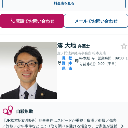
料金表を見る
電話でお問い合わせ
メールでお問い合わせ
湊 大地
弁護士
虎ノ門法律経済事務所 松本支店
長
松
松本駅
か
営業時間：09:00~1
野
本
|
9:00（平日）
ら徒歩8分
県
市
自殺幇助
【JR松本駅徒歩8分】刑事事件はスピードが重視！痴漢／盗撮／傷害
／詐欺／少年事件などにより取り調べを受ける場合や、ご家族が逮捕