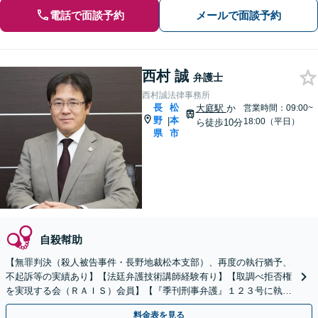
電話で面談予約
メールで面談予約
西村 誠
弁護士
西村誠法律事務所
長
松
大庭駅
か
営業時間：09:00~
野
本
|
18:00（平日）
ら徒歩10分
県
市
自殺幇助
【無罪判決（殺人被告事件・長野地裁松本支部）、再度の執行猶予、
不起訴等の実績あり】【法廷弁護技術講師経験有り】【取調べ拒否権
を実現する会（ＲＡＩＳ）会員】【『季刊刑事弁護』１２３号に執筆
あり】【裁判員裁判対応可】【休日夜間の相談接見可】
料金表を見る