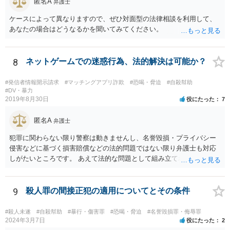
匿名A
弁護士
ケースによって異なりますので、ぜひ対面型の法律相談を利用して、
あなたの場合はどうなるかを聞いてみてください。
8
ネットゲームでの迷惑行為、法的解決は可能か？
#発信者情報開示請求
#マッチングアプリ詐欺
#恐喝・脅迫
#自殺幇助
#DV・暴力
2019年8月30日
役にたった
7
匿名A
弁護士
犯罪に関わらない限り警察は動きませんし、名誉毀損・プライバシー
侵害などに基づく損害賠償などの法的問題ではない限り弁護士も対応
しがたいところです。 あえて法的な問題として組み立てれば、迷惑な
画像を送られたことによる精神的苦痛に対して慰謝料を求めることも
考えられますが、発信者情報開示などで加害者の住所氏名を特定する
には最低でも３０万円以上の弁護士費用は必要になってくるかと思い
9
殺人罪の間接正犯の適用についてとその条件
ます。ゲームではなく弁護士に課金しても、さほど面白くないのでは
ないですか。 逆に費用の点からして、加害者が訴訟を考えているとか
#殺人未遂
#自殺幇助
#暴行・傷害罪
#恐喝・脅迫
#名誉毀損罪・侮辱罪
の話も、かなりの高確率でマユツバかなと思います。ゲーム内の結婚
2024年3月7日
役にたった
2