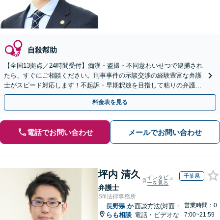
自殺幇助
【全国13拠点／24時間受付】痴漢・盗撮・不同意わいせつで逮捕され
たら、すぐにご相談ください。刑事事件の示談交渉の経験豊富な弁護
士がスピード対応します！不起訴・早期釈放を目指して粘りの弁護活
動を行います。
料金表を見る
電話でお問い合わせ
メールでお問い合わせ
坪内 清久
千葉県
インタビュ
ーを見る
弁護士
Sfil法律事務所
営業時間：0
長野県
か
面談方法(対面・
らも相談
電話・ビデオな
7:00~21:59