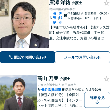
唐澤 洋祐
弁護士
唐澤洋祐法律事務所
長
伊
伊那市駅
か
営業時間：09:00~
野
那
|
18:00（平日）
ら徒歩4分
県
市
【伊那市駅から徒歩4分】【法テラス対
応】借金問題、残業代請求、不当解
雇、交通事故など、お困りの場合はす
ぐにご相談ください。【個人・企業対
応可能】弁護士が代理人として交渉し
ます!【秘密厳守】【破産管財人】
電話でお問い合わせ
メールでお問い合わせ
髙山 乃亜
弁護士
ミカタ弁護士法人 飯田事務所
長野県
飯田市
伊那八幡駅
から徒歩10分
|
【伊那八幡10分】【全国対
詳細を見
応・Web面談可】【インター
る
ネット問題に強い】迅速に対