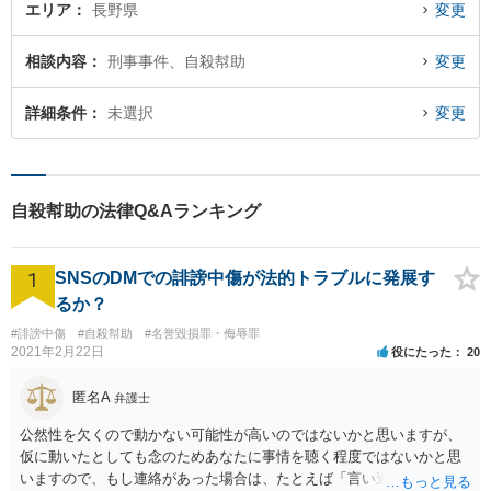
エリア
長野県
変更
相談内容
刑事事件、自殺幇助
変更
詳細条件
未選択
変更
自殺幇助の法律Q&Aランキング
1
SNSのDMでの誹謗中傷が法的トラブルに発展す
るか？
#誹謗中傷
#自殺幇助
#名誉毀損罪・侮辱罪
2021年2月22日
役にたった
20
匿名A
弁護士
公然性を欠くので動かない可能性が高いのではないかと思いますが、
仮に動いたとしても念のためあなたに事情を聴く程度ではないかと思
いますので、もし連絡があった場合は、たとえば「言い過ぎた部分が