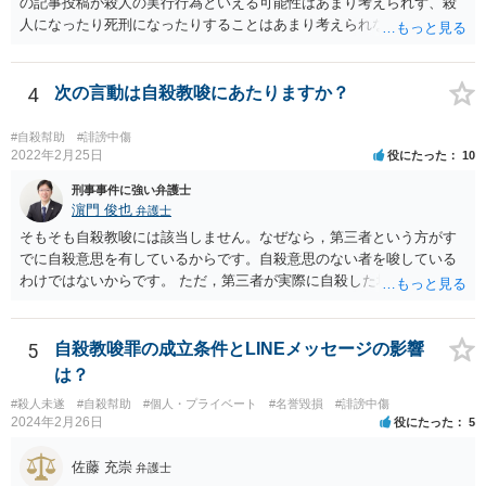
の記事投稿が殺人の実行行為といえる可能性はあまり考えられず、殺
人になったり死刑になったりすることはあまり考えられないように思
います。
4
次の言動は自殺教唆にあたりますか？
#自殺幇助
#誹謗中傷
2022年2月25日
役にたった
10
刑事事件に強い弁護士
濵門 俊也
弁護士
そもそも自殺教唆には該当しません。なぜなら，第三者という方がす
でに自殺意思を有しているからです。自殺意思のない者を唆している
わけではないからです。 ただ，第三者が実際に自殺した場合，あなた
の言動が自殺幇助に該当し得る可能性はあります。
5
自殺教唆罪の成立条件とLINEメッセージの影響
は？
#殺人未遂
#自殺幇助
#個人・プライベート
#名誉毀損
#誹謗中傷
2024年2月26日
役にたった
5
佐藤 充崇
弁護士