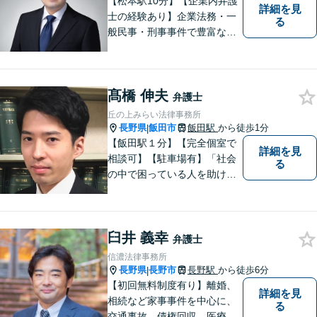
【松本駅10分】【企業内弁護
詳細を見
士の経験あり】企業法務・一
る
般民事・刑事事件で豊富な実
績あり。「依頼をして良かっ
た。」と言っていただけるよ
うなリーガルサービスをご提
髙橋 伸夫
供します。
弁護士
丘の上みらい法律事務所
長野県
飯田市
飯田駅
から徒歩1分
|
【飯田駅１分】【完全個室で
詳細を見
相談可】【駐車場有】「社会
る
の中で困っている人を助けた
い」との思いから、弁護士に
なることを志しました。多く
の方から相談しやすい弁護士
臼井 義幸
であることを心がけ、誠実
弁護士
に、そして丁寧に対応してい
信濃法律事務所
きます。
長野県
長野市
長野駅
から徒歩6分
|
【初回無料制度有り】離婚、
詳細を見
相続など家事事件を中心に、
る
交通事故、債権回収、医療過