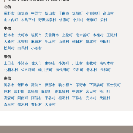
北信
長野市
須坂市
中野市
飯山市
千曲市
坂城町
小布施町
高山村
山ノ内町
木島平村
野沢温泉村
信濃町
小川村
飯綱町
栄村
中信
松本市
大町市
塩尻市
安曇野市
上松町
南木曽町
木祖村
王滝村
大桑村
木曽町
麻績村
生坂村
山形村
朝日村
筑北村
池田町
松川村
白馬村
小谷村
東信
上田市
小諸市
佐久市
東御市
小海町
川上村
南牧村
南相木村
北相木村
佐久穂町
軽井沢町
御代田町
立科町
青木村
長和町
南信
岡谷市
飯田市
諏訪市
伊那市
駒ヶ根市
茅野市
下諏訪町
富士見町
原村
辰野町
箕輪町
飯島町
南箕輪村
中川村
宮田村
松川町
高森町
阿南町
阿智村
平谷村
根羽村
下條村
売木村
天龍村
泰阜村
喬木村
豊丘村
大鹿村