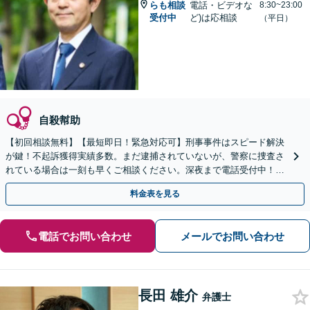
らも相談
電話・ビデオな
8:30~23:00
受付中
ど)は応相談
（平日）
自殺幇助
【初回相談無料】【最短即日！緊急対応可】刑事事件はスピード解決
が鍵！不起訴獲得実績多数。まだ逮捕されていないが、警察に捜査さ
れている場合は一刻も早くご相談ください。深夜まで電話受付中！痴
漢／盗撮／のぞき／その他性犯罪など
料金表を見る
電話でお問い合わせ
メールでお問い合わせ
長田 雄介
弁護士