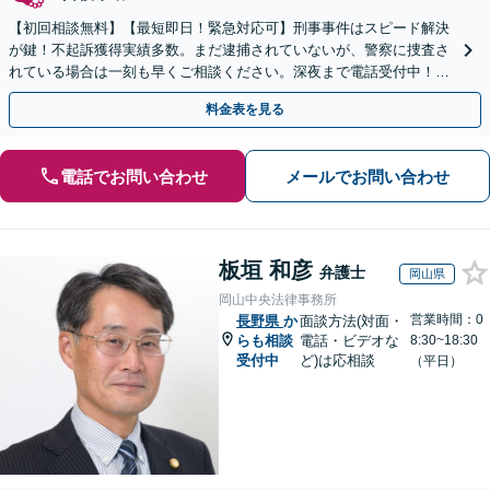
【初回相談無料】【最短即日！緊急対応可】刑事事件はスピード解決
が鍵！不起訴獲得実績多数。まだ逮捕されていないが、警察に捜査さ
れている場合は一刻も早くご相談ください。深夜まで電話受付中！痴
漢／盗撮／のぞき／その他性犯罪など
料金表を見る
電話でお問い合わせ
メールでお問い合わせ
板垣 和彦
弁護士
岡山県
岡山中央法律事務所
営業時間：0
長野県
か
面談方法(対面・
らも相談
電話・ビデオな
8:30~18:30
受付中
ど)は応相談
（平日）