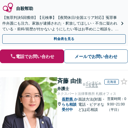
自殺幇助
【無罪判決5回獲得】【元検事】【夜間休日/全国エリア対応】冤罪事
件弁護にも注力。家族が逮捕された・釈放してほしい・不当に疑われ
ている・前科/前歴が付かないようにしたい等はお早めにご相談を。迅
速に的確な対応に定評あり【分割払い可】
料金表を見る
電話でお問い合わせ
メールでお問い合わせ
斉藤 由佳
北海道
インタビュ
ーを見る
弁護士
ネクスパート法律事務所 札幌オフィス
営業時間：0
長野県
か
面談方法(対面・
らも相談
電話・ビデオな
9:00~21:00
受付中
ど)は応相談
（平日）