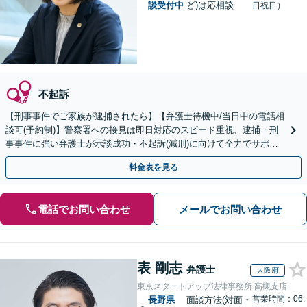
談受付中
ど)は応相談
日祝日）
不起訴
【刑事事件でご家族が逮捕されたら】【弁護士待機中/当日中の電話相
談可(予約制)】警察署への接見は即日対応のスピード重視、逮捕・刑
事事件に強い弁護士が示談成功・不起訴(減刑)に向けて全力でサポー
トします。【加害者側の相談専門】
料金表を見る
電話でお問い合わせ
メールでお問い合わせ
表 剛志
弁護士
大阪府
東京スタートアップ法律事務所 高槻支店
営業時間：06:
長野県
面談方法(対面・