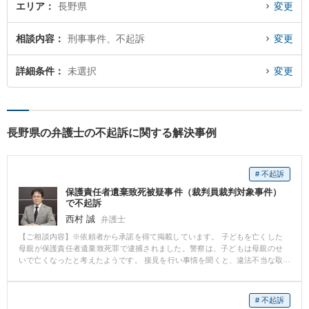
エリア
長野県
変更
相談内容
刑事事件、不起訴
変更
詳細条件
未選択
変更
長野県の弁護士の不起訴に関する解決事例
# 不起訴
保護責任者遺棄致死被疑事件（裁判員裁判対象事件）
で不起訴
西村 誠
弁護士
【ご相談内容】※依頼者から承諾を得て掲載しています。 子どもを亡くした
母親が保護責任者遺棄致死罪で逮捕されました。警察は、子どもは母親のせ
いで亡くなったと考えたようです。 接見を行い事情を聞くと、違法不当な取
り調べを受けており、このままでは事実と異なる自白をさせられようとして
いました。まさに、冤罪が起きようとしていたのです。 そこで、取調べでは
一切を黙秘するよう指示し、裁判所に対し勾留理由開示請求の手続きを取る
# 不起訴
とともに、違法な取り調べに基づく逮捕勾留であるとして、勾留決定に対す