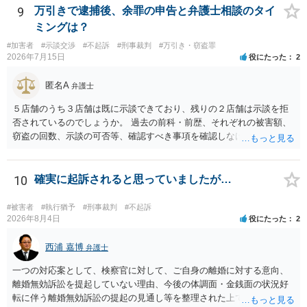
故意があると判断されることは無いかと思います。 ②逮捕、呼び出し
9
万引きで逮捕後、余罪の申告と弁護士相談のタイ
の可能性 この行為により、痴漢やその他の犯罪を犯したとして、逮
ミングは？
捕、呼び出しされる可能性はどれほどでしょうか？ 誤って当たってし
#加害者
#示談交渉
#不起訴
#刑事裁判
#万引き・窃盗罪
まっただけであり、さらにその場で女性等のアクションが無かったこ
2026年7月15日
役にたった
2
とからすると、この後に呼び出される可能性は極めて低いと思いま
す。 ③逮捕呼び出しまでの期間 大体どれほどの期間逮捕呼び出しの可
匿名A
弁護士
能性があると考えれば良いのでしょうか？ 逮捕や呼び出しの可能性は
極めて低いと思います。 連絡が来ることはないでしょう。
５店舗のうち３店舗は既に示談できており、残りの２店舗は示談を拒
否されているのでしょうか。 過去の前科・前歴、それぞれの被害額、
窃盗の回数、示談の可否等、確認すべき事項を確認しなければ刑罰の
予想はできません。 刑事事件ですので、早めに弁護士に相談した方が
いいと思います。
10
確実に起訴されると思っていましたが…
#被害者
#執行猶予
#刑事裁判
#不起訴
2026年8月4日
役にたった
2
西浦 嘉博
弁護士
一つの対応案として、検察官に対して、ご自身の離婚に対する意向、
離婚無効訴訟を提起していない理由、今後の体調面・金銭面の状況好
転に伴う離婚無効訴訟の提起の見通し等を整理された上で、書面とし