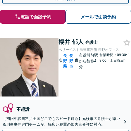
電話で面談予約
メールで面談予約
櫻井 郁人
弁護士
ベリーベスト法律事務所 長野オフィス
市役所前駅
営業時間：09:30~1
長
長
8:00（土日祝日）
野
野
から徒歩4
|
県
市
分
不起訴
【初回相談無料／全国どこでもスピード対応】元検事の弁護士が率い
る刑事事件専門チームが、幅広い犯罪の加害者弁護に対応。