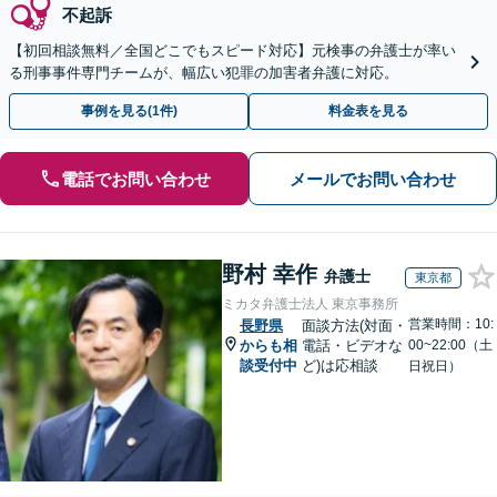
不起訴
【初回相談無料／全国どこでもスピード対応】元検事の弁護士が率い
る刑事事件専門チームが、幅広い犯罪の加害者弁護に対応。
事例を見る(1件)
料金表を見る
電話でお問い合わせ
メールでお問い合わせ
野村 幸作
弁護士
東京都
ミカタ弁護士法人 東京事務所
営業時間：10:
長野県
面談方法(対面・
からも相
電話・ビデオな
00~22:00（土
談受付中
ど)は応相談
日祝日）