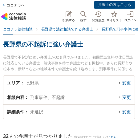
弁護士の方はこちら
ココナラへ
投稿する
探す
閲覧履歴
マイリスト
ログイン
ココナラ法律相談
長野県で法律相談できる弁護士
長野県で刑事事件に
長野県の不起訴に強い弁護士
長野県で不起訴に強い弁護士が32名見つかりました。初回面談無料や休日面談
に対応している弁護士、解決事例を持つ弁護士なども掲載中。さらに長野市や
松本市、伊那市などの地域条件で弁護士を絞り込めます。刑事事件に関係する
加害者側や少年事件、再犯・前科あり等の細かな分野での絞り込み検索もでき
便利です。特に西村誠法律事務所の西村 誠弁護士や弁護士法人一新総合法律事
エリア
長野県
変更
務所 長野事務所の渡辺 伸樹弁護士、ベリーベスト法律事務所 長野オフィスの
櫻井 郁人弁護士のプロフィール情報や弁護士費用、強みなどが注目されていま
相談内容
刑事事件、不起訴
変更
す。『長野県で土日や夜間に発生した不起訴のトラブルを今すぐに弁護士に相
談したい』『不起訴のトラブル解決の実績豊富な近くの弁護士を検索したい』
『初回相談無料で不起訴を法律相談できる長野県内の弁護士に相談予約した
詳細条件
未選択
変更
い』などでお困りの相談者さんにおすすめです。
32
人の弁護士が見つかりました
(検索結果について詳しくは
こちら
)