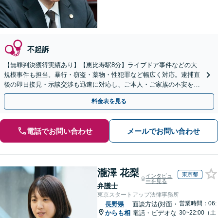
不起訴
【無罪判決獲得実績あり】【恵比寿駅8分】ライブドア事件などの大
規模事件も担当。暴行・窃盗・薬物・性犯罪など幅広く対応。逮捕直
後の即日接見・示談交渉も迅速に対応し、ご本人・ご家族の不安を最
小限に抑えます。【初回相談可能】【WEB面談可能】
料金表を見る
電話でお問い合わせ
メールでお問い合わせ
瀧澤 花梨
東京都
インタビュ
ーを見る
弁護士
東京スタートアップ法律事務所
営業時間：06:
長野県
面談方法(対面・
からも相
電話・ビデオな
30~22:00（土