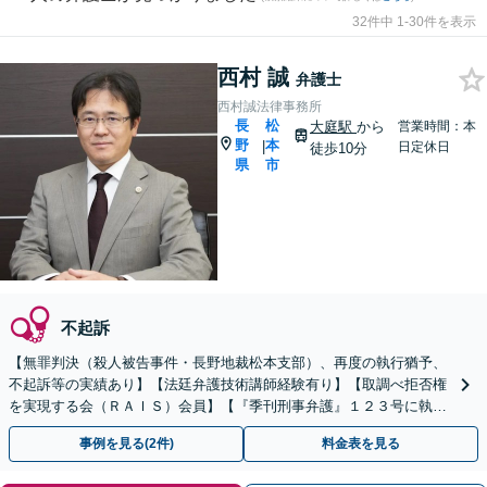
32件中 1-30件を表示
西村 誠
弁護士
西村誠法律事務所
長
松
大庭駅
から
営業時間：本
野
本
|
日定休日
徒歩10分
県
市
不起訴
【無罪判決（殺人被告事件・長野地裁松本支部）、再度の執行猶予、
不起訴等の実績あり】【法廷弁護技術講師経験有り】【取調べ拒否権
を実現する会（ＲＡＩＳ）会員】【『季刊刑事弁護』１２３号に執筆
あり】【裁判員裁判対応可】【休日夜間の相談接見可】
事例を見る(2件)
料金表を見る