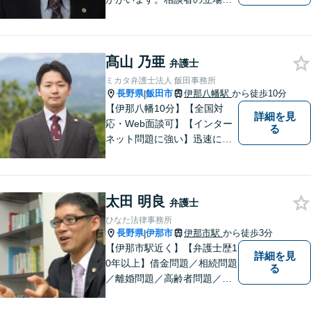
尊重し，かつ，客観的なアド
バイスをいたします。
髙山 乃亜
弁護士
ミカタ弁護士法人 飯田事務所
長野県
飯田市
伊那八幡駅
から徒歩10分
|
【伊那八幡10分】【全国対
詳細を見
応・Web面談可】【インター
る
ネット問題に強い】迅速に対
応し、依頼者さまの平穏な生
活をいち早く取り戻すサポー
トをさせていただきます。ど
太田 明良
のようなことでも、お気軽に
弁護士
ご相談ください。
ひなた法律事務所
長野県
伊那市
伊那市駅
から徒歩3分
|
【伊那市駅近く】【弁護士歴1
詳細を見
0年以上】借金問題／相続問題
る
／離婚問題／高齢者問題／相
続問題／環境問題／企業法務
など、幅広い法律トラブルの