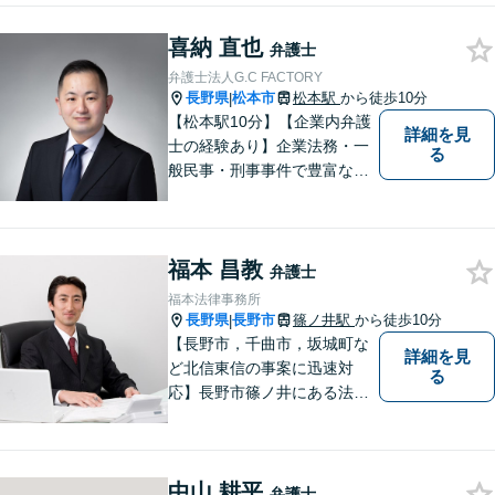
ご相談を承ります。【地域に
喜納 直也
根ざした弁護士】もし何かお
弁護士
困りな事がございましたらお
弁護士法人G.C FACTORY
気軽にご相談ください。
長野県
松本市
松本駅
から徒歩10分
|
【松本駅10分】【企業内弁護
詳細を見
士の経験あり】企業法務・一
る
般民事・刑事事件で豊富な実
績あり。「依頼をして良かっ
た。」と言っていただけるよ
うなリーガルサービスをご提
福本 昌教
供します。
弁護士
福本法律事務所
長野県
長野市
篠ノ井駅
から徒歩10分
|
【長野市，千曲市，坂城町な
詳細を見
ど北信東信の事案に迅速対
る
応】長野市篠ノ井にある法律
事務所です。離婚・相続・土
地建物・債権回収・交通事
故・刑事事件などでお困りの
中山 耕平
方は是非ご相談ください。迅
弁護士