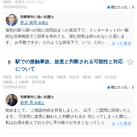
#前科・前歴をつけたくない
2026年8月6日
役にたった
2
刑事事件に強い弁護士
井上 祐司
弁護士
個別の取り調べの前に切羽詰まった状況下で、インターネットの一般
的な法律相談でご回答を求めても、望む回答は得られないと思いま
す。 お手数ですが、どのような状況下で、いつ、だれからどのような
経緯で口座の提供を頼まれ開設したか、それによる詐欺等の収益がど
の程度だと聞いているのかということについて、お近くで詳細な法律
相談を受けられたうえで対処方法を探された方がよいと思われます。
8
駅での接触事故、故意と判断される可能性と対応
一般論でいえば、任意取り調べの場合、ＩＣレコーダーを持参して取
について
り調べ内容を録音することは必須だと考えます。
#冤罪・無実・正当防衛
#加害者
#痴漢・性犯罪
#釈放・保釈
#不起訴
#逮捕による解雇・退学回避
2026年8月8日
役にたった
1
刑事事件に強い弁護士
若井 亮
弁護士
初めまして。 ご相談内容を拝見しました。 以下、ご質問に回答いたし
ます。 ①女性に故意に触れたと判断されるか 当たってしまった際に、
私はお酒を飲んでおり少し手の振りが大きくなってしまっていたこと
も事実です。それが仮に、私が気がついていない防犯カメラに写って
いた場合、故意だと判定されやすいのでしょうか？ お伺いする限り、