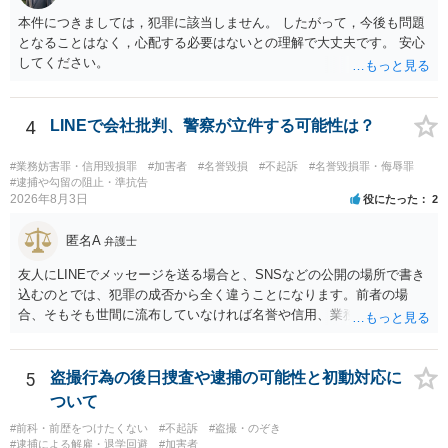
ですから，相談者の場合は，大丈夫です。安心してください。それで
は，①～③に答えます。 ①について 腕の動き，女性への向かい方をみ
本件につきましては，犯罪に該当しません。 したがって，今後も問題
れば，酔っていて偶然の出来事か，意図的に偶然を装うように触った
となることはなく，心配する必要はないとの理解で大丈夫です。 安心
のかは，わかります。触る瞬間ではなくて，触るまでの状況の方が重
してください。
要です。酔っていてふらついていたのであれば，そのときだけふらつ
いているわけではありません。腕の振り方も，そのときだけ偶然大き
くなるわけではありません。ですから，本件では，意図的だと疑われ
4
LINEで会社批判、警察が立件する可能性は？
ることはないと思います。その雰囲気は，当たってしまった女性にも
伝わっていたのでしょう。ですから大丈夫です。なお，故意は，主観
#業務妨害罪・信用毀損罪
#加害者
#名誉毀損
#不起訴
#名誉毀損罪・侮辱罪
面の話なので，防犯カメラの映像で決められることはありません。本
#逮捕や勾留の阻止・準抗告
2026年8月3日
人の話（故意を否認する話）が実際の状況と矛盾しないかだけの話で
役にたった
2
す。 ②について 犯人性が特定できませんから，逮捕や呼出の可能性は
ないと思います。 ③について ②がないので，③はそもそもないことが
匿名A
弁護士
前提なので，期間も考えなくて大丈夫です。 というわけで，本件は大
友人にLINEでメッセージを送る場合と、SNSなどの公開の場所で書き
丈夫ですから，今後，同じような不安に襲われることがないように気
込むのとでは、犯罪の成否から全く違うことになります。前者の場
をつけてくださいね。それが一番大事です。
合、そもそも世間に流布していなければ名誉や信用、業務にかかる犯
罪は成立しないことになります。
5
盗撮行為の後日捜査や逮捕の可能性と初動対応に
ついて
#前科・前歴をつけたくない
#不起訴
#盗撮・のぞき
#逮捕による解雇・退学回避
#加害者