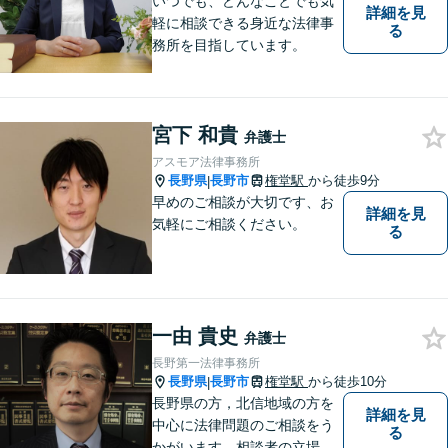
いつでも、どんなことでも気
詳細を見
軽に相談できる身近な法律事
る
務所を目指しています。
宮下 和貴
弁護士
アスモア法律事務所
長野県
長野市
権堂駅
から徒歩9分
|
早めのご相談が大切です、お
詳細を見
気軽にご相談ください。
る
一由 貴史
弁護士
長野第一法律事務所
長野県
長野市
権堂駅
から徒歩10分
|
長野県の方，北信地域の方を
詳細を見
中心に法律問題のご相談をう
る
かがいます。相談者の立場を