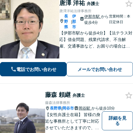
唐澤 洋祐
弁護士
唐澤洋祐法律事務所
長
伊
伊那市駅
から
営業時間：本
野
那
|
日定休日
徒歩4分
県
市
【伊那市駅から徒歩4分】【法テラス対
応】借金問題、残業代請求、不当解
雇、交通事故など、お困りの場合はす
ぐにご相談ください。【個人・企業対
応可能】弁護士が代理人として交渉し
ます!【秘密厳守】【破産管財人】
電話でお問い合わせ
メールでお問い合わせ
藤森 頼継
弁護士
藤森法律事務所
長野県
岡谷市
岡谷駅
から徒歩10分
|
【女性弁護士在籍】 皆様の身
詳細を見
近な事務所として丁寧に対応
る
させていただきますので、お