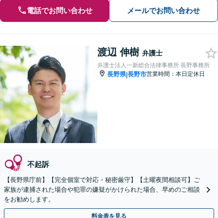
電話でお問い合わせ
メールでお問い合わせ
渡辺 伸樹
弁護士
弁護士法人一新総合法律事務所 長野事務所
長野県
長野市
営業時間：本日定休日
|
不起訴
【長野県庁前】【完全個室で対応・秘密厳守】【土曜夜間相談可】ご
家族が逮捕された場合や犯罪の嫌疑がかけられた場合、早めのご相談
をお勧めします。
料金表を見る