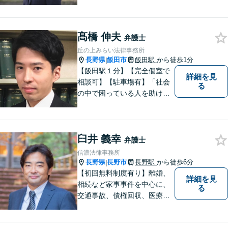
気軽にお電話下さい。
髙橋 伸夫
弁護士
丘の上みらい法律事務所
長野県
飯田市
飯田駅
から徒歩1分
|
【飯田駅１分】【完全個室で
詳細を見
相談可】【駐車場有】「社会
る
の中で困っている人を助けた
い」との思いから、弁護士に
なることを志しました。多く
の方から相談しやすい弁護士
臼井 義幸
であることを心がけ、誠実
弁護士
に、そして丁寧に対応してい
信濃法律事務所
きます。
長野県
長野市
長野駅
から徒歩6分
|
【初回無料制度有り】離婚、
詳細を見
相続など家事事件を中心に、
る
交通事故、債権回収、医療過
誤、国際案件などを取り扱っ
ています。