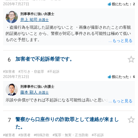
2026年7月27日
役にたった
2
刑事事件に強い弁護士
井上 祐司
弁護士
・盗撮行為を現認した証拠がないこと ・画像が撮影されたことの客観
的証拠がないこと から、警察が対応し事件される可能性は極めて低い
ものと予想します。
6
加害者で不起訴希望です。
#加害者
#万引き・窃盗罪
#不起訴
2026年7月12日
役にたった
6
刑事事件に強い弁護士
藤本 顯人
弁護士
示談や弁償ができれば不起訴になる可能性は高いと思います。
7
警察から口座作りの詐欺罪として連絡が来まし
た。
#被害者
#加害者
#特殊詐欺
#冤罪・無実・正当防衛
#不起訴