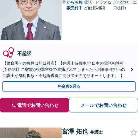
からも相
電話・ビデオな
30~22:00（土
談受付中
ど)は応相談
日祝日）
不起訴
【警察署への接見は即日対応】【弁護士待機中/当日中の電話相談可
(予約制)】ご家族が犯罪容疑で逮捕されてしまったら刑事事件担当の
弁護士が身柄釈放・不起訴獲得に向けて全力でサポートします。【毎
月100名以上の相談実績】【全国対応】
料金表を見る
電話でお問い合わせ
メールでお問い合わせ
宮澤 拓也
弁護士