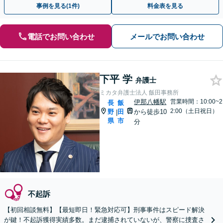
事例を見る(1件)
料金表を見る
電話でお問い合わせ
メールでお問い合わせ
下平 学
弁護士
ミカタ弁護士法人 飯田事務所
伊那八幡駅
営業時間：10:00~2
長
飯
2:00（土日祝日）
野
田
から徒歩10
|
県
市
分
不起訴
【初回相談無料】【最短即日！緊急対応可】刑事事件はスピード解決
が鍵！不起訴獲得実績多数。まだ逮捕されていないが、警察に捜査さ