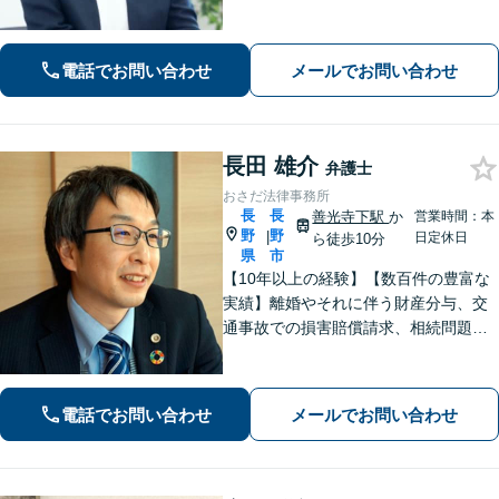
ポート「疎遠になっている相続人や前
妻のお子さんとの交渉可」
電話でお問い合わせ
メールでお問い合わせ
長田 雄介
弁護士
おさだ法律事務所
長
長
善光寺下駅
か
営業時間：本
野
野
|
日定休日
ら徒歩10分
県
市
【10年以上の経験】【数百件の豊富な
実績】離婚やそれに伴う財産分与、交
通事故での損害賠償請求、相続問題な
ど幅広い依頼に対応。事務員もベテラ
ンで経験豊富。プライバシーも安心の
戸建て事務所です。【休日・夜間相談
電話でお問い合わせ
メールでお問い合わせ
可】