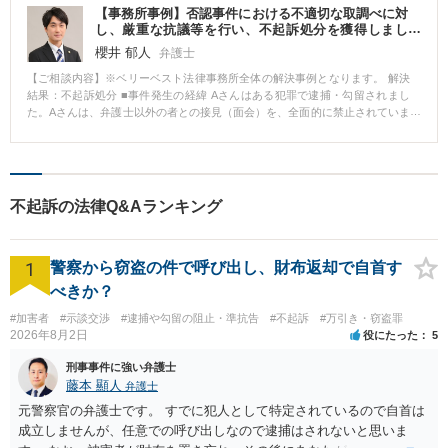
【事務所事例】否認事件における不適切な取調べに対
る準抗告の申し立てをしました。 勾留理由開示請求とは、裁判官に勾留の理
し、厳重な抗議等を行い、不起訴処分を獲得しまし
由を説明させる手続きです。公開法廷において意見陳述の機会があるため、
た。
違法不当な取り調べがされていることを裁判官に対して具体的に主張しまし
櫻井 郁人
弁護士
た。これにより、捜査機関に対して、その後の取調べに対する牽制にもなり
【ご相談内容】※ベリーベスト法律事務所全体の解決事例となります。 解決
ます。 結局、勾留は２０日間継続されましたが、弁護人が連日接見をするこ
結果：不起訴処分 ■事件発生の経緯 Aさんはある犯罪で逮捕・勾留されまし
とで違法な取り調べを阻止し（捜査機関の取り調べより弁護人の接見が優先
た。Aさんは、弁護士以外の者との接見（面会）を、全面的に禁止されていま
されるので、接見中は取り調べができない。）、事実と異なる自白を防ぎま
した。 ■相談～解決の流れ 弁護活動としては、まず、Aさんに「被疑者ノー
した。結果、検察官は起訴を断念し、不起訴処分が確定し、冤罪を防ぐこと
ト」という冊子を差し入れ、ここに取り調べ状況を逐一記録するようお願い
ができ、前科もつかず終了しました。 ※黙秘は、被疑者被告人の正当な権利
しました。 次に、身柄解放に向けて、裁判所に対して勾留決定に対する準抗
であり、黙秘権行使は正しい対応です。 ※女性弁護士と共同受任で対応。
告（異議申立て）を行い、これと同時に、少なくとも近親者には面会できる
ようにと、接見禁止の一部解除の申立てを行いました。 しかし、いずれの申
不起訴の法律Q&Aランキング
立ても裁判所には認めてもらえず、Aさんは弁護士以外、誰にも会えない状況
が続きました。 Aさんは毎日、「被疑者ノート」に取調状況を詳細に記載
し、担当弁護士らが接見に行くたび、これを使って報告をしてくれました。
1
「被疑者ノート」には、Aさんに自白を強要するための、非常に厳しい警察官
警察から窃盗の件で呼び出し、財布返却で自首す
の言葉が、数多く記されていました。 警察官の取調べにより、真実が歪めら
べきか？
れるようなことは決してあってはならないことから、担当弁護士らは警察署
長および検察庁に対し、即時に抗議書を送付しました。また、担当警察官に
#加害者
#示談交渉
#逮捕や勾留の阻止・準抗告
#不起訴
#万引き・窃盗罪
対しても、電話にて抗議を行いました。 その後、Aさんに対する警察官の態
2026年8月2日
役にたった
5
度はかなり改善されましたが、依然として自白を求める取調べは続きまし
刑事事件に強い弁護士
た。 担当弁護士らは、関連する現場などにも足を運び、事件を注意深く分析
藤本 顯人
検討した上で、最終的には担当検察官に対し、不起訴を求める終局処分意見
弁護士
書を提出しました。 Aさんはその翌々日、不起訴釈放となりました。 ■解決の
元警察官の弁護士です。 すでに犯人として特定されているので自首は
ポイント 担当弁護士らがAさんと時間をかけて何度も話をし、弁護方針や取
成立しませんが、任意での呼び出しなので逮捕はされないと思いま
調べ対応について面密に打合せができたことが、事件の早期解決につながり