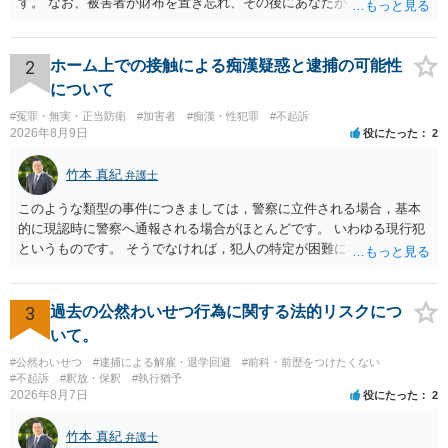
す。 なお、被害者が財布を置き忘れ、その後にあなたがトイレに入
ました。
り、再び被害者がトイレに戻ったら財布が無かったような事情がある
と言い逃れはかなり厳しいものと思います。
2
ホーム上での接触による痴漢疑惑と逮捕の可能性
について
#冤罪・無実・正当防衛
#加害者
#痴漢・性犯罪
#不起訴
2026年8月9日
役にたった
2
竹本 真紀
弁護士
このような類型の事件につきましては，警察に立件される場合，基本
的に現認時に警察へ通報される場合がほとんどです。 いわゆる現行犯
というものです。 そうでなければ，犯人の特定が困難になってしまい
ます。 触ったかもしれないという方について，行為の判断がされる
（事件性）とともに，誰の行為かの判断がされる（犯人性）が必要な
のですが，現認時に警察が臨場できる場合以外は，基本的に犯人性を
3
過去の公然わいせつ行為に関する法的リスクにつ
特定することができません。もちろん，常習性が顕著で，既に前科を
いて。
有していて警察に把握されていれば別ですが，そのような方は，この
#公然わいせつ
#逮捕による解雇・退学回避
#前科・前歴をつけたくない
ような場所に質問を掲げてくることはありません。心配・不安になる
#不起訴
#釈放・保釈
#執行猶予
ことはよくわかるのですが，心配・不安を感じている方は，警察に把
2026年8月7日
役にたった
2
握されていることがありませんので，犯人性が特定されることはあり
ません。したがって，自分が犯人であるとされることはないのです。
竹本 真紀
弁護士