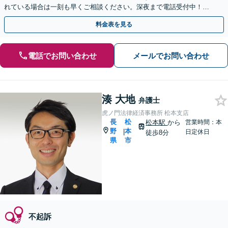
れている場合は一刻も早くご相談ください。深夜まで電話受付中！痴
漢／盗撮／のぞき／その他性犯罪など
料金表を見る
電話でお問い合わせ
メールでお問い合わせ
湊 大地
弁護士
虎ノ門法律経済事務所 松本支店
長
松
松本駅
から
営業時間：本
野
本
|
日定休日
徒歩8分
県
市
不起訴