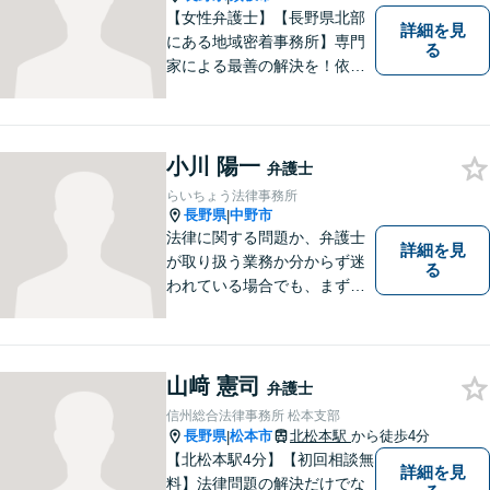
【女性弁護士】【長野県北部
詳細を見
にある地域密着事務所】専門
る
家による最善の解決を！依頼
者の笑顔を取り戻すため、迅
速かつ丁寧なリーガルサービ
スをご提供します。
小川 陽一
弁護士
らいちょう法律事務所
長野県
中野市
|
法律に関する問題か、弁護士
詳細を見
が取り扱う業務か分からず迷
る
われている場合でも、まずは
ご連絡ください。正確な見通
しと解決方針が立てられま
す。
山﨑 憲司
弁護士
信州総合法律事務所 松本支部
長野県
松本市
北松本駅
から徒歩4分
|
【北松本駅4分】【初回相談無
詳細を見
料】法律問題の解決だけでな