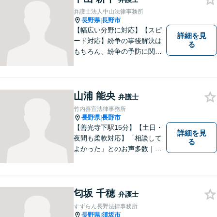
速に対応いたします。
弁護士法人中山法律事務所
長野県
長野市
|
【幅広い分野に対応】【スピ
詳細を見
ード対応】紛争の事後解決は
る
もちろん、紛争の予防に関す
るアドバイスもご提供いたし
ます。そのために、常日頃か
ら弁護士へ事前に法律相談を
する癖をつけることを勧めて
山浦 能央
弁護士
おります。早期相談が早期解
竹内喜宜法律事務所
決に繋がりますのでお気軽に
長野県
長野市
|
ご相談ください。
【善光寺下駅15分】【土日・
詳細を見
夜間も柔軟対応】「相談して
る
よかった」とのお声多数｜交
通事故・相続・企業法務など
幅広く対応。話しやすい弁護
士が親身にサポートします。
どんな小さなお悩みでも、ま
匂坂 千穂
弁護士
ずはお気軽にご相談くださ
すずらん長野法律事務所
い。【完全個室で相談】
長野県
須坂市
|