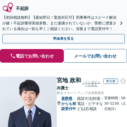
不起訴
【初回相談無料】【最短即日！緊急対応可】刑事事件はスピード解決
が鍵！不起訴獲得実績多数。まだ逮捕されていないが、警察に捜査さ
れている場合は一刻も早くご相談ください。深夜まで電話受付中！痴
漢／盗撮／のぞき／その他性犯罪など
料金表を見る
電話でお問い合わせ
メールでお問い合わせ
宮地 政和
東京都
インタビュ
ーを見る
弁護士
東京スタートアップ法律事務所
営業時間：06:
長野県
面談方法(対面・
からも相
電話・ビデオな
30~22:00（土
談受付中
ど)は応相談
日祝日）