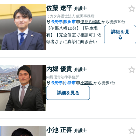
佐藤 遼平
弁護士
ミカタ弁護士法人 飯田事務所
長野県
飯田市
伊那八幡駅
から徒歩10分
|
【伊那八幡10分】【駐車場
詳細を見
有】【完全個室で相談可】依
る
頼者さまに真摯に向き合い、
被害者の方のことも十分考慮
した上で事件を解決していき
ます。当事務所の対象エリア
内堀 優貴
は日本全国です。 遠方の方は
弁護士
Web面談や電話でのご連絡が
内堀優貴法律事務所
可能です。
長野県
小諸市
小諸駅
から徒歩7分
|
詳細を見る
小池 正喜
弁護士