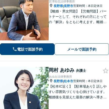
宮澤拓也法律事務所
長野県
長野市
営業時間：本日定休日
|
【離婚・男女問題】【労働問題】パー
トナーとして、それぞれの方にとって
の『解決』をともに考えます。離婚・
男女問題、労働問題に注力しておりま
す。
電話で面談予約
メールで面談予約
岡村 あゆみ
弁護士
あゆみ法律事務所
長野県
松本市
営業時間：本日定休日
|
【松本IC近く】【駐車場あり】話しや
すい雰囲気づくりを心掛けています。
離婚後を見据えた最善の解決へ導きま
す。熟年離婚・財産分与の解決多数。
相続は財産調査から調停・審判までサ