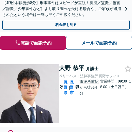
【JR松本駅徒歩8分】刑事事件はスピードが重視！痴漢／盗撮／傷害
／詐欺／少年事件などにより取り調べを受ける場合や、ご家族が逮捕
されたという場合は一刻も早くご相談ください。
料金表を見る
電話で面談予約
メールで面談予約
大野 恭平
弁護士
ベリーベスト法律事務所 長野オフィス
市役所前駅
営業時間：09:30~1
長
長
8:00（土日祝日）
野
野
から徒歩4
|
県
市
分