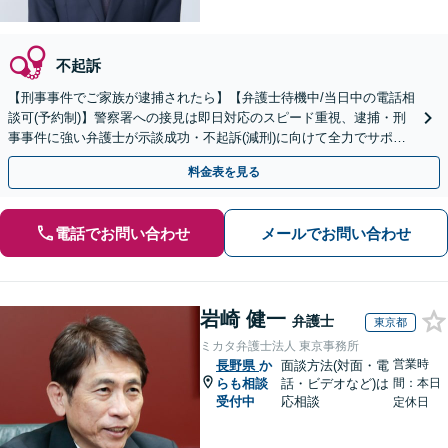
不起訴
【刑事事件でご家族が逮捕されたら】【弁護士待機中/当日中の電話相
談可(予約制)】警察署への接見は即日対応のスピード重視、逮捕・刑
事事件に強い弁護士が示談成功・不起訴(減刑)に向けて全力でサポー
トします。【加害者側の相談専門】
料金表を見る
電話でお問い合わせ
メールでお問い合わせ
岩崎 健一
弁護士
東京都
ミカタ弁護士法人 東京事務所
営業時
長野県
か
面談方法(対面・電
らも相談
話・ビデオなど)は
間：本日
受付中
応相談
定休日