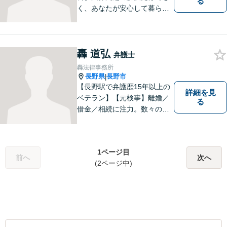
る
く、あなたが安心して暮らせ
る「その先の未来」も一緒に
考えてサポートいたします。
一人で悩まずにお話をお聞か
轟 道弘
せください。お気持ちに寄り
弁護士
添い、より良い選択ができる
轟法律事務所
よう全力を尽くします。【法
長野県
長野市
|
テラス利用可】
【長野駅で弁護歴15年以上の
詳細を見
ベテラン】【元検事】離婚／
る
借金／相続に注力。数々の実
績を挙げてきた弁護士が、お
一人おひとりに寄り添い、皆
様の権利を守ります。社会情
1ページ目
勢に合わせ、日々知見をアッ
前へ
次へ
(2ページ中)
プデートしながら事件に取り
組みます！【駐車場有】