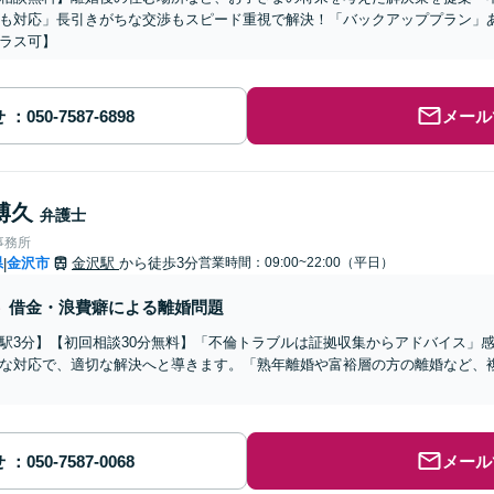
も対応」長引きがちな交渉もスピード重視で解決！「バックアッププラン」
ラス可】
せ
メール
博久
弁護士
事務所
県
金沢市
金沢駅
から徒歩3分
営業時間：09:00~22:00（平日）
|
借金・浪費癖による離婚問題
駅3分】【初回相談30分無料】「不倫トラブルは証拠収集からアドバイス」
な対応で、適切な解決へと導きます。「熟年離婚や富裕層の方の離婚など、
せ
メール