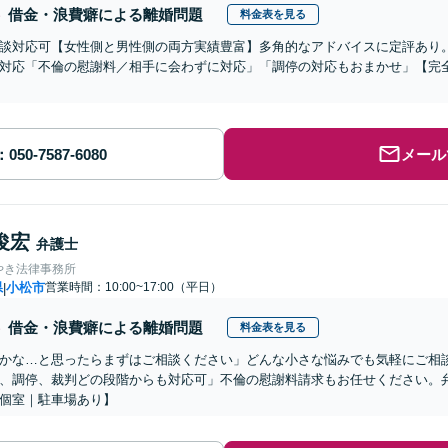
借金・浪費癖による離婚問題
料金表を見る
談対応可【女性側と男性側の両方実績豊富】多角的なアドバイスに定評あり
対応「不倫の慰謝料／相手に会わずに対応」「調停の対応もおまかせ」【完
メール
俊宏
弁護士
やき法律事務所
県
小松市
営業時間：10:00~17:00（平日）
|
借金・浪費癖による離婚問題
料金表を見る
かな…と思ったらまずはご相談ください」どんな小さな悩みでも気軽にご相
、調停、裁判どの段階からも対応可」不倫の慰謝料請求もお任せください。
個室｜駐車場あり】