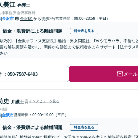
久美江
弁護士
法律事務所 金沢事務所
県
金沢市
金沢駅
から徒歩2分
営業時間：09:00~23:59（平日）
|
借金・浪費癖による離婚問題
料金表を見る
駅2分】【金沢オフィス支店長】離婚・男女問題は、DVやモラハラ、不倫な
富な解決実績を活かし、調停から訴訟まで依頼者さまをサポート【法テラス利
さい
せ
メール
尚史
弁護士
インタビューを見る
事務所
県
金沢市
営業時間：09:00~19:00（平日）
|
借金・浪費癖による離婚問題
料金表を見る
相談無料】離婚後の住む場所など、お子さまの将来を考えた解決策を提案「