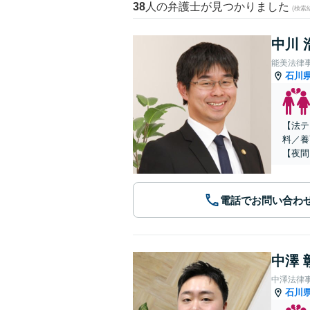
38
人の弁護士が見つかりました
(検索
中川 
能美法律
石川
【法テ
料／養
【夜間
電話でお問い合わ
中澤 
中澤法律
石川