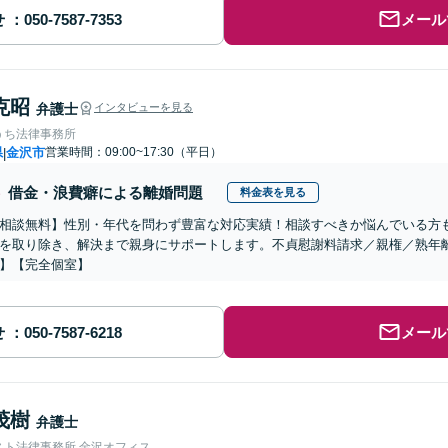
せ
メール
克昭
弁護士
インタビューを見る
うち法律事務所
県
金沢市
営業時間：09:00~17:30（平日）
|
借金・浪費癖による離婚問題
料金表を見る
相談無料】性別・年代を問わず豊富な対応実績！相談すべきか悩んでいる方
を取り除き、解決まで親身にサポートします。不貞慰謝料請求／親権／熟年
】【完全個室】
せ
メール
茂樹
弁護士
スト法律事務所 金沢オフィス