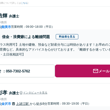
結果について詳しくは
こちら
)
浩輝
弁護士
事務所
県
能美市
営業時間：09:00~18:00（平日）
|
借金・浪費癖による離婚問題
料金表を見る
ラス利用可】土地や建物、預金など財産分与には時効があります！お早めの
育費など。具体的なアドバイスを心がけております。「離婚するか迷ってい
・土日祝相談可】
せ
メール
彰孝
弁護士
インタビューを見る
事務所
県
金沢市
上諸江駅
から徒歩8分
営業時間：09:30~19:00（平日）
|