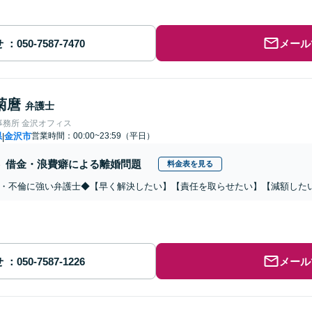
せ
メール
菊麿
弁護士
事務所 金沢オフィス
県
金沢市
営業時間：00:00~23:59（平日）
|
借金・浪費癖による離婚問題
料金表を見る
・不倫に強い弁護士◆【早く解決したい】【責任を取らせたい】【減額した
せ
メール