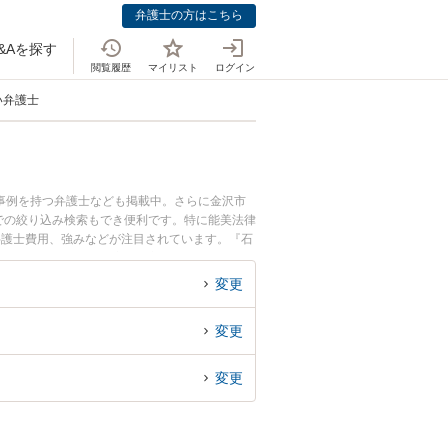
弁護士の方はこちら
&Aを探す
閲覧履歴
マイリスト
ログイン
い弁護士
事例を持つ弁護士なども掲載中。さらに金沢市
での絞り込み検索もでき便利です。特に能美法律
弁護士費用、強みなどが注目されています。『石
問題のトラブル解決の実績豊富な近くの弁護士を
の相談者さんにおすすめです。
変更
変更
変更