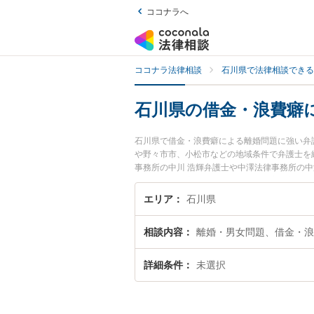
ココナラへ
ココナラ法律相談
石川県で法律相談できる
石川県の借金・浪費癖
石川県で借金・浪費癖による離婚問題に強い弁
や野々市市、小松市などの地域条件で弁護士を
事務所の中川 浩輝弁護士や中澤法律事務所の
川県で土日や夜間に発生した借金・浪費癖によ
検索したい』『初回相談無料で借金・浪費癖に
エリア
石川県
相談内容
離婚・男女問題、借金・浪
詳細条件
未選択