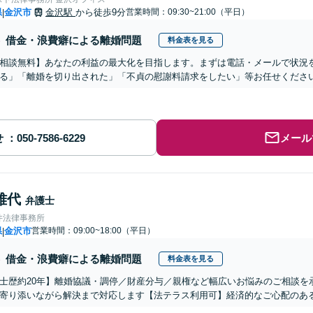
県
金沢市
金沢駅
から徒歩9分
営業時間：09:30~21:00（平日）
|
借金・浪費癖による離婚問題
料金表を見る
相談無料】あなたの利益の最大化を目指します。まずは電話・メールで状況
る」「離婚を切り出された」「不貞の慰謝料請求をしたい」等お任せくださ
せ
メール
雅代
弁護士
井法律事務所
県
金沢市
営業時間：09:00~18:00（平日）
|
借金・浪費癖による離婚問題
料金表を見る
士歴約20年】離婚協議・調停／財産分与／親権など幅広いお悩みのご相談を
寄り添いながら解決まで対応します【法テラス利用可】経済的なご心配のあ