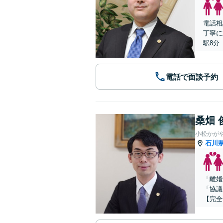
電話相
丁寧に
駅8分
電話で面談予約
桑畑 
小松かが
石川
「離婚
「協議
【完全