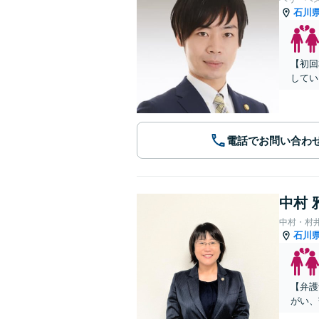
石川
【初回
してい
電話でお問い合わ
中村 
中村・村
石川
【弁護
がい、