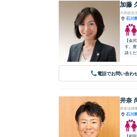
加藤 
大本総合
石川
【金沢
す。豊
談くだ
電話でお問い合わ
井奈 
井奈法律
石川
【初回