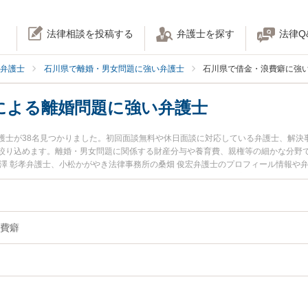
法律相談を投稿する
弁護士を探す
法律Q
弁護士
石川県で離婚・男女問題に強い弁護士
石川県で借金・浪費癖に強
による離婚問題に強い弁護士
護士が38名見つかりました。初回面談無料や休日面談に対応している弁護士、解決
絞り込めます。離婚・男女問題に関係する財産分与や養育費、親権等の細かな分野
中澤 彰孝弁護士、小松かがやき法律事務所の桑畑 俊宏弁護士のプロフィール情報や
る離婚問題のトラブルを今すぐに弁護士に相談したい』『借金・浪費癖による離婚
よる離婚問題を法律相談できる石川県内の弁護士に相談予約したい』などでお困り
費癖