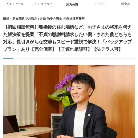
プロフィール
インタビュー
事例紹介
料金表
注力分野
離婚・男女問題での強み | 井奈 尚史弁護士 井奈法律事務所
【初回相談無料】離婚後の住む場所など、お子さまの将来を考え
た解決策を提案「不貞の慰謝料請求したい側・された側どちらも
対応」長引きがちな交渉もスピード重視で解決！「バックアップ
プラン」あり【完全個室】【子連れ相談可】【法テラス可】