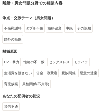
離婚・男女問題分野での相談内容
争点・交渉テーマ（男女問題）
不倫慰謝料
ダブル不倫
婚約破棄
中絶
子の認知
婚外の妊娠
離婚原因
DV・暴力
性格の不一致
セックスレス
モラハラ
生活費を渡さない
借金・浪費癖
親族関係
悪意の遺棄
育児放棄
異性関係(不貞等)
あなたの配偶者の状況
音信不通