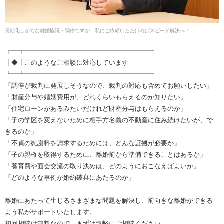
長期化しがちな離婚協議・調停ですが、私にご依頼いただければスピード解決へ！
┏━┳━━━━━━━━━━━━━━━━━━━━
┃◆┃このようなご相談に対応しています
┗━┻━━━━━━━━━━━━━━━━━━━━
「調停が裁判に発展しそうなので、裁判の対応も含めてお願いしたい」
「財産分与や婚姻費用が、どれくらいもらえるのか知りたい」
「住宅ローンがあるみたいだけれど財産分与はもらえるのか」
「子の学区を変えないために相手方名義の不動産に住み続けたいが、で
きるのか」
「不貞の慰謝料を請求するためには、どんな証拠が必要か」
「子の親権を取得するために、離婚前から準備できることはあるか」
「養育費や面会交流の取り決めは、どのようにおこなえばよいか」
「どのような事例が婚約破棄にあたるのか」
離婚にあたって生じるさまざまな問題を解決し、前向きな離婚ができる
よう私がサポートいたします。
初回相談は無料なので、まずは気軽にご相談ください。