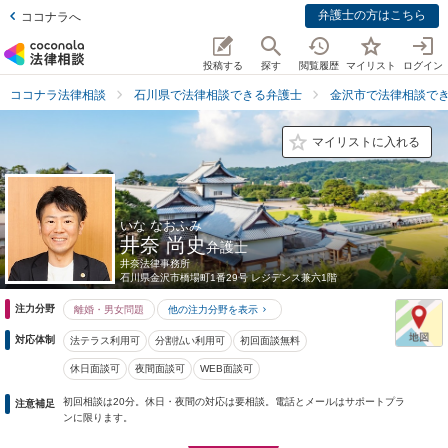
弁護士の方はこちら
ココナラへ
投稿する
探す
閲覧履歴
マイリスト
ログイン
ココナラ法律相談
石川県で法律相談できる弁護士
金沢市で法律相談で
マイリストに入れる
いな なおふみ
井奈 尚史
弁護士
井奈法律事務所
石川県
金沢市橋場町1番29号 レジデンス兼六1階
注力分野
離婚・男女問題
他の注力分野を表示
対応体制
法テラス利用可
分割払い利用可
初回面談無料
休日面談可
夜間面談可
WEB面談可
初回相談は20分。休日・夜間の対応は要相談。電話とメールはサポートプラ
注意補足
ンに限ります。