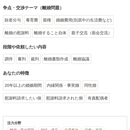
争点・交渉テーマ（離婚問題）
財産分与
養育費
親権
婚姻費用(別居中の生活費など)
離婚の慰謝料
離婚すること自体
親子交流（面会交流）
段階や依頼したい内容
調停
審判
裁判
離婚書類作成
離婚協議
あなたの特徴
20年以上の婚姻期間
内縁関係・事実婚
同性婚
慰謝料請求したい側
慰謝料請求された側
有責配偶者
注力分野
離婚・男女問題
相続・遺言
交通事故
労働・雇用