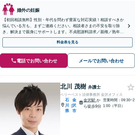
婚外の妊娠
【初回相談無料】性別・年代を問わず豊富な対応実績！相談すべきか
悩んでいる方も、まずご連絡ください。相談者さまの不安を取り除
き、解決まで親身にサポートします。不貞慰謝料請求／親権／熟年離
婚など多様なケースに精通【子連れ相談可】【完全個室】
料金表を見る
電話でお問い合わせ
メールでお問い合わせ
北川 茂樹
弁護士
ベリーベスト法律事務所 金沢オフィス
石
金
金沢駅
か
営業時間：09:30~2
川
沢
|
1:00（平日）
ら徒歩9分
県
市