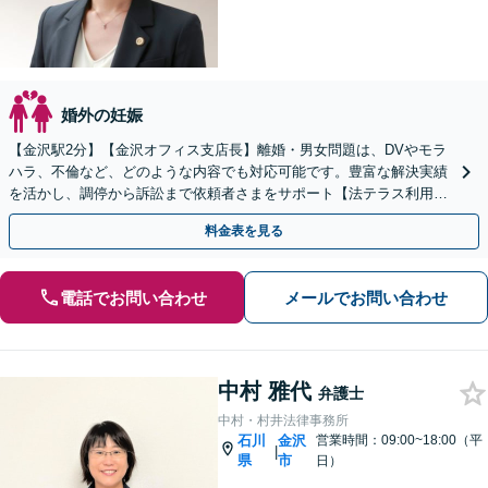
婚外の妊娠
【金沢駅2分】【金沢オフィス支店長】離婚・男女問題は、DVやモラ
ハラ、不倫など、どのような内容でも対応可能です。豊富な解決実績
を活かし、調停から訴訟まで依頼者さまをサポート【法テラス利用
可】【初回30分無料】費用もご相談ください
料金表を見る
電話でお問い合わせ
メールでお問い合わせ
中村 雅代
弁護士
中村・村井法律事務所
石川
金沢
営業時間：09:00~18:00（平
|
県
市
日）