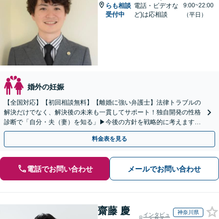
らも相談
電話・ビデオな
9:00~22:00
受付中
ど)は応相談
（平日）
婚外の妊娠
【全国対応】【初回相談無料】【離婚に強い弁護士】法律トラブルの
解決だけでなく、解決後の未来も一貫してサポート！独自開発の性格
診断で「自分・夫（妻）を知る」▶︎今後の方針を戦略的に考えます！
【休日夜間／オンライン相談OK】
料金表を見る
電話でお問い合わせ
メールでお問い合わせ
齋藤 慶
神奈川県
インタビュ