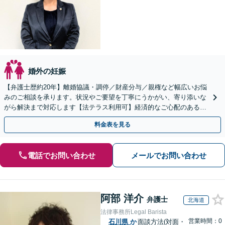
婚外の妊娠
【弁護士歴約20年】離婚協議・調停／財産分与／親権など幅広いお悩
みのご相談を承ります。状況やご要望を丁寧にうかがい、寄り添いな
がら解決まで対応します【法テラス利用可】経済的なご心配のある方
も一度ご相談ください
料金表を見る
電話でお問い合わせ
メールでお問い合わせ
阿部 洋介
弁護士
北海道
法律事務所Legal Barista
営業時間：0
石川県
か
面談方法(対面・