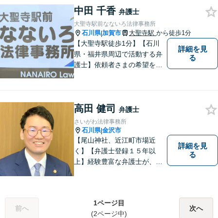
回収「スピード対応」／企業
中田 千香
弁護士
法務「顧問契約も可能」【夜
大聖寺駅前なないろ法律事務所
間・休日面談可】【完全個
石川県
加賀市
大聖寺駅
から徒歩1分
|
室】
【大聖寺駅徒歩1分】【石川
詳細を見
県・福井県周辺で活動する弁
る
護士】依頼者さまの希望を尊
重し、それぞれの状況に応じ
た法的手段を遂行します。お
一人で抱えることなく、お気
高田 健司
軽にご相談ください。土日祝
弁護士
も対応可能です。【法テラス
さいがわ法律事務所
可】
石川県
金沢市
|
【尾山神社、近江町市場近
詳細を見
く】【弁護士登録１５年以
る
上】経験豊富な弁護士が、誠
実、丁寧に、フットワーク軽
く対応します
1ページ目
前へ
次へ
(2ページ中)