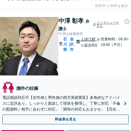
35件中 1-30件を表示
中澤 彰孝
弁
インタビューを
見る
護士
中澤法律事務所
石
金
上諸江駅
か
営業時間：09:30~
川
沢
|
19:00（平日）
ら徒歩8分
県
市
婚外の妊娠
電話相談対応可【女性側と男性側の両方実績豊富】多角的なアドバイ
スに定評あり。しっかりと面談して現状を整理し、丁寧に対応「不倫
の慰謝料／相手に会わずに対応」「調停の対応もおまかせ」【完全個
室】【休日・夜間相談可】上諸江駅8分
料金表を見る