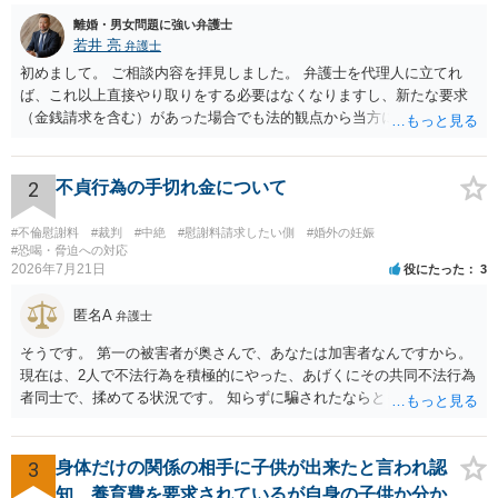
離婚・男女問題に強い弁護士
若井 亮
弁護士
初めまして。 ご相談内容を拝見しました。 弁護士を代理人に立てれ
ば、これ以上直接やり取りをする必要はなくなりますし、新たな要求
（金銭請求を含む）があった場合でも法的観点から当方に支払うべき
義務があるのかを精査し、回答することができます。 代理人を立てな
いのであれば、基本的にはご自身で対応していくことになります。 こ
れ以上の要求を回避するためには、合意内容を書面しておくことで
2
不貞行為の手切れ金について
す。 特に重要な点としては、合意事項以外には貸し借りが無いことを
確認する条項（清算条項）をきちんと盛り込んでおくことです。 お金
#不倫慰謝料
#裁判
#中絶
#慰謝料請求したい側
#婚外の妊娠
を払うにしても、紛争が蒸し返されないよう、合意書を作成して取り
#恐喝・脅迫への対応
2026年7月21日
役にたった
3
交わすようにしてください。
匿名A
弁護士
そうです。 第一の被害者が奥さんで、あなたは加害者なんですから。
現在は、2人で不法行為を積極的にやった、あげくにその共同不法行為
者同士で、揉めてる状況です。 知らずに騙されたならともか
く・・・。 それでも経緯を考えれば多少は、その男よりは同情できる
というだけですから。
3
身体だけの関係の相手に子供が出来たと言われ認
知、養育費を要求されているが自身の子供か分か