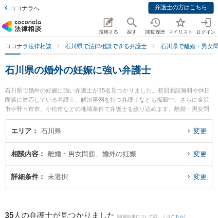
弁護士の方はこちら
ココナラへ
投稿する
探す
閲覧履歴
マイリスト
ログイン
ココナラ法律相談
石川県で法律相談できる弁護士
石川県で離婚・男女
石川県の婚外の妊娠に強い弁護士
石川県で婚外の妊娠に強い弁護士が35名見つかりました。初回面談無料や休日
面談に対応している弁護士、解決事例を持つ弁護士なども掲載中。さらに金沢
市や野々市市、小松市などの地域条件で弁護士を絞り込めます。離婚・男女問
題に関係する財産分与や養育費、親権等の細かな分野での絞り込み検索もでき
便利です。特に中澤法律事務所の中澤 彰孝弁護士や能美法律事務所の中川 浩輝
エリア
石川県
変更
弁護士、中村・村井法律事務所の村井 充弁護士のプロフィール情報や弁護士費
用、強みなどが注目されています。『石川県で土日や夜間に発生した婚外の妊
相談内容
離婚・男女問題、婚外の妊娠
変更
娠のトラブルを今すぐに弁護士に相談したい』『婚外の妊娠のトラブル解決の
実績豊富な近くの弁護士を検索したい』『初回相談無料で婚外の妊娠を法律相
談できる石川県内の弁護士に相談予約したい』などでお困りの相談者さんにお
詳細条件
未選択
変更
すすめです。
35
人の弁護士が見つかりました
(検索結果について詳しくは
こちら
)