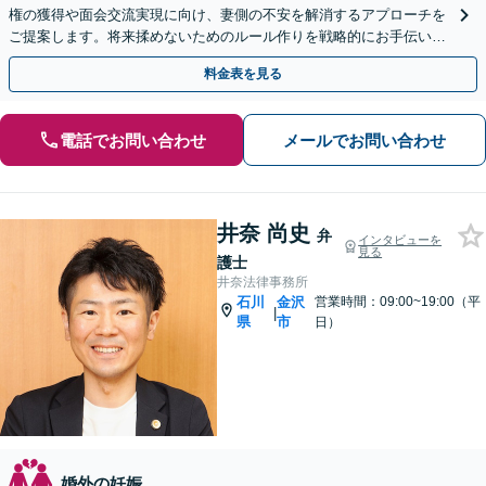
権の獲得や面会交流実現に向け、妻側の不安を解消するアプローチを
ご提案します。将来揉めないためのルール作りを戦略的にお手伝い
し、あなたを長期的に支えます。
料金表を見る
電話でお問い合わせ
メールでお問い合わせ
井奈 尚史
弁
インタビューを
見る
護士
井奈法律事務所
石川
金沢
営業時間：09:00~19:00（平
|
県
市
日）
婚外の妊娠