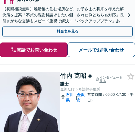
【初回相談無料】離婚後の住む場所など、お子さまの将来を考えた解
決策を提案「不貞の慰謝料請求したい側・された側どちらも対応」長
引きがちな交渉もスピード重視で解決！「バックアッププラン」あり
【完全個室】【子連れ相談可】【法テラス可】
料金表を見る
電話でお問い合わせ
メールでお問い合わせ
竹内 克昭
弁
インタビューを
見る
護士
金沢たけうち法律事務所
石川
金沢
営業時間：09:00~17:30（平
|
県
市
日）