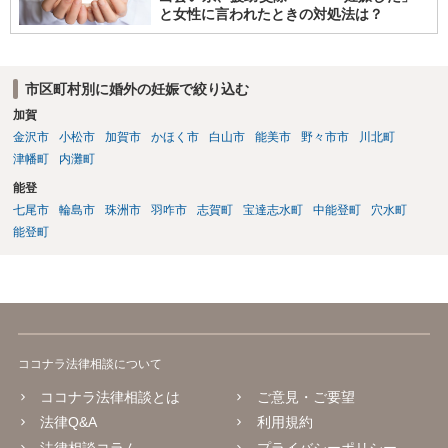
と女性に言われたときの対処法は？
市区町村別に婚外の妊娠で絞り込む
加賀
金沢市
小松市
加賀市
かほく市
白山市
能美市
野々市市
川北町
津幡町
内灘町
能登
七尾市
輪島市
珠洲市
羽咋市
志賀町
宝達志水町
中能登町
穴水町
能登町
ココナラ法律相談について
ココナラ法律相談とは
ご意見・ご要望
法律Q&A
利用規約
法律相談コラム
プライバシーポリシー