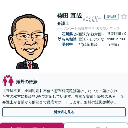
柴田 直哉
愛知県
インタビュ
ーを見る
弁護士
ネクスパート法律事務所 名古屋オフィス
営業時間：0
石川県
か
面談方法(対面・
らも相談
電話・ビデオな
9:00~21:00
受付中
ど)は応相談
（平日）
婚外の妊娠
【来所不要／全国対応】不倫の慰謝料問題は請求したい方・請求され
た方の双方に相談料0円で対応しています。豊富な実績と経験のある
弁護士が交渉から解決まで徹底サポートします。無料の証拠診断や着
手金の返還保証もありますので安心してご相談ください。
料金表を見る