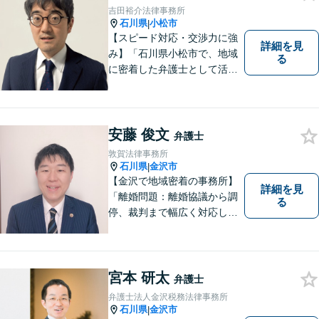
吉田裕介法律事務所
石川県
小松市
|
【スピード対応・交渉力に強
詳細を見
み】「石川県小松市で、地域
る
に密着した弁護士として活動
しています。」債務整理で新
たな人生のスタートをお手伝
い！刑事事件の示談交渉も私
にお任せください【完全個室
安藤 俊文
弁護士
／プライバシー配慮】
敦賀法律事務所
石川県
金沢市
|
【金沢で地域密着の事務所】
詳細を見
「離婚問題：離婚協議から調
る
停、裁判まで幅広く対応し、
豊富な実績を活かして最適な
解決策をご提案いたします」
「交通事故：24時間受付可／
弁護士が介入することで賠償
宮本 研太
弁護士
金の大幅な増額が実現できる
弁護士法人金沢税務法律事務所
ケースあり」【休日・夜間相
石川県
金沢市
|