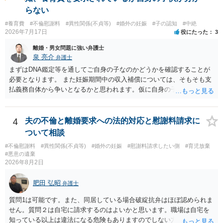
らない
#養育費
#不倫慰謝料
#異性関係(不貞等)
#婚外の妊娠
#子の認知
#中絶
2026年7月17日
役にたった
3
離婚・男女問題に強い弁護士
泉 亮介
弁護士
まずはDNA鑑定等を通してご自身の子なのかどうかを確認することが
必要となります。 また妊娠期間中の収入補償については、そもそも支
払義務自体から争いとなるかと思われます。仮に自身の子であったと
して、そのことから当然に補償義務が発生するものではありません。
相手に弁護士がついているということであれば、依頼をするかしない
かは別として一度ご自身も個別に弁護士に相談をされたほうが良いで
4
夫の不倫と離婚要求への法的対応と慰謝料請求に
しょう。
ついて相談
#不倫慰謝料
#異性関係(不貞等)
#婚外の妊娠
#慰謝料請求したい側
#育児放棄
#悪意の遺棄
2026年8月2日
肥田 弘昭
弁護士
質問1は可能です。また、同居している場合破綻抗弁はほぼ認められま
せん。質問２は自宅に請求するのはよいかと思います。職場は自宅を
知っている以上は違法になる危険もありますのでしない方が良いで