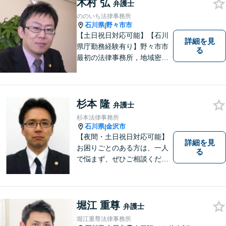
木村 弘
ましたら、まずはお気軽にご
弁護士
相談ください。
ののいち法律事務所
石川県
野々市市
|
【土日祝日対応可能】【石川
詳細を見
県庁勤務経験有り】野々市市
る
最初の法律事務所，地域密着
型，お気軽にご相談くださ
い。
杉本 隆
弁護士
杉本法律事務所
石川県
金沢市
|
【夜間・土日祝日対応可能】
詳細を見
お困りごとのある方は、一人
る
で悩まず、ぜひご相談くださ
い。香林坊に事務所がありま
すので、お気軽にご相談くだ
さい（相談料：１時間５5００
円(税込））
堀江 重尊
弁護士
堀江重尊法律事務所