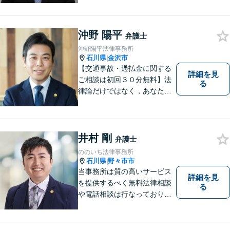
ＮＥ予約可（ホームページか
ら友だち追加） 法テラス（法
律扶助）利用可 借金問題（破
沖野 陽平
産、個人再生、任意整理）
弁護士
や、 離婚、相続、交通事故、
沖野陽平法律事務所
慰謝料などの問題解決をお手
石川県
金沢市
|
伝いします
【交通事故・過払金に関する
詳細を見
ご相談は初回３０分無料】法
る
律論だけではなく，あなたの
お気持ちを踏まえて最善の解
決へ導きます
井村 剛
弁護士
ののいち法律事務所
石川県
野々市市
|
当事務所は質の高いサービス
詳細を見
を提供するべく無料法律相談
る
や電話相談は行なっておりま
せん。相談者さまと共に歩む
弁護士として、法的サポート
をします。相続・遺言／債権