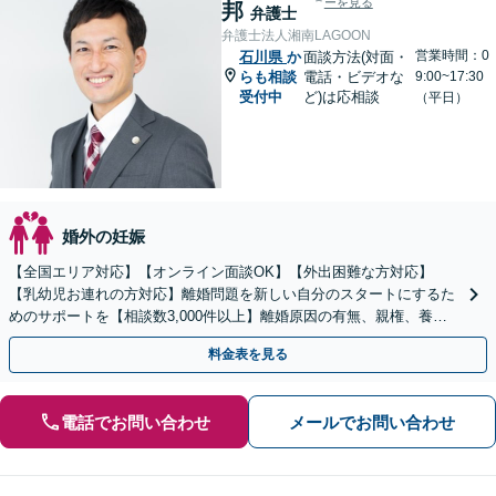
ーを見る
邦
弁護士
弁護士法人湘南LAGOON
営業時間：0
石川県
か
面談方法(対面・
らも相談
電話・ビデオな
9:00~17:30
受付中
ど)は応相談
（平日）
婚外の妊娠
【全国エリア対応】【オンライン面談OK】【外出困難な方対応】
【乳幼児お連れの方対応】離婚問題を新しい自分のスタートにするた
めのサポートを【相談数3,000件以上】離婚原因の有無、親権、養育
費、財産分与、慰謝料請求【夜間・休日相談可】
料金表を見る
電話でお問い合わせ
メールでお問い合わせ