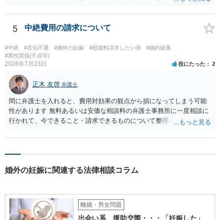
す。質問３は可能かと思います。質問４は悪意の遺棄などに該当する
かと思います。有責配偶者ですので相手方からの離婚は拒否しても仮
に訴訟されても法的に成立しません。質問５は認知すると養育費支払
5
中絶費用の請求について
い、相続権が発生します。合意があれば法的に可能ですが法律で強制
することはできません。質問６は可能です。質問７は不貞行為の写真
#中絶
#音信不通
#婚外の妊娠
#慰謝料請求したい側
#婚約破棄
データ（ハメ撮り）、第三者撮影の腕組み写真、夫の自白録音まであ
#異性関係(不貞等)
2026年7月23日
役にたった
2
るのであれば十分かと思います。ご参考にしてください。
正木 友啓
弁護士
間に弁護士を入れると、費用対効果の観点から損になってしまう可能
性があります 無料あるいは安価な相談料の弁護士事務所に一度相談に
行かれて、今できること・請求できるものについて整理されるのがよ
いかと思います
婚外の妊娠に関連する法律相談コラム
離婚・男女問題
出会い系、援助交際・・・「妊娠した」