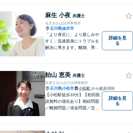
麻生 小夜
弁護士
金沢あおば法律事務所
石川県
金沢市
|
「より身近に、より親しみや
詳細を見
すく」迅速親身にトラブルを
る
解決に導きます。離婚、男女
間トラブル、借金、相続等の
問題から事業の問題まで幅広
く取り組んでいます。お気軽
にご相談ください。
飴山 恵美
弁護士
弁護士法人出口法律事務所
石川県
小松市
小松駅
から徒歩10分
|
【小松駅徒歩10分】【初回面
詳細を見
談無料の場合あり】相続問題
る
／離婚問題／借金問題／交通
事故に注力しています。その
他、幅広く取り扱っておりま
すので、お困りごとがござい