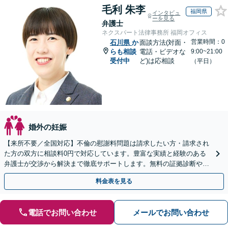
毛利 朱李
福岡県
インタビュ
ーを見る
弁護士
ネクスパート法律事務所 福岡オフィス
営業時間：0
石川県
か
面談方法(対面・
らも相談
電話・ビデオな
9:00~21:00
受付中
ど)は応相談
（平日）
婚外の妊娠
【来所不要／全国対応】不倫の慰謝料問題は請求したい方・請求され
た方の双方に相談料0円で対応しています。豊富な実績と経験のある
弁護士が交渉から解決まで徹底サポートします。無料の証拠診断や着
手金の返還保証もありますので安心してご相談ください。
料金表を見る
電話でお問い合わせ
メールでお問い合わせ