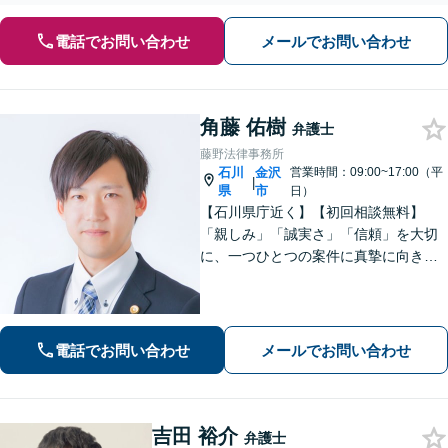
電話でお問い合わせ
メールでお問い合わせ
角藤 佑樹
弁護士
藤野法律事務所
石川
金沢
営業時間：09:00~17:00（平
|
県
市
日）
【石川県庁近く】【初回相談無料】
「親しみ」「誠実さ」「信頼」を大切
に、一つひとつの案件に真摯に向き合
っています。依頼者さまが抱える不安
に寄り添い、丁寧にお話を伺います。
解決の見通しや弁護士費用もわかりや
すく説明しますので、安心してご相談
電話でお問い合わせ
メールでお問い合わせ
ください。
吉田 裕介
弁護士