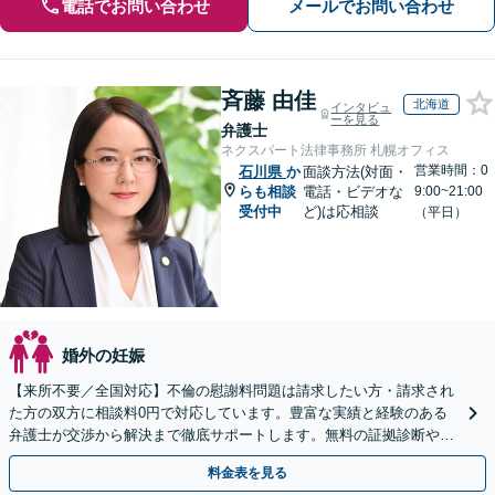
電話でお問い合わせ
メールでお問い合わせ
斉藤 由佳
北海道
インタビュ
ーを見る
弁護士
ネクスパート法律事務所 札幌オフィス
営業時間：0
石川県
か
面談方法(対面・
らも相談
電話・ビデオな
9:00~21:00
受付中
ど)は応相談
（平日）
婚外の妊娠
【来所不要／全国対応】不倫の慰謝料問題は請求したい方・請求され
た方の双方に相談料0円で対応しています。豊富な実績と経験のある
弁護士が交渉から解決まで徹底サポートします。無料の証拠診断や着
手金の返還保証もありますので安心してご相談ください。
料金表を見る