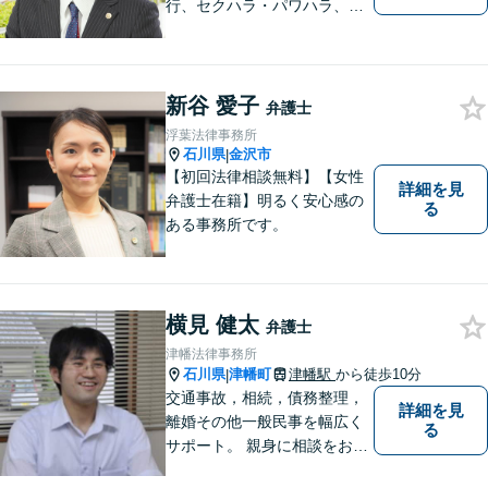
行、セクハラ・パワハラ、労
災、未払い給与請求はお任せ
ください！【弁護士歴10年以
上】離婚問題、不動産トラブ
ルも対応可能【メール相談／
新谷 愛子
弁護士
ビデオ面談可】【土曜日も対
浮葉法律事務所
応】
石川県
金沢市
|
【初回法律相談無料】【女性
詳細を見
弁護士在籍】明るく安心感の
る
ある事務所です。
横見 健太
弁護士
津幡法律事務所
石川県
津幡町
津幡駅
から徒歩10分
|
交通事故，相続，債務整理，
詳細を見
離婚その他一般民事を幅広く
る
サポート。 親身に相談をお聞
きします。