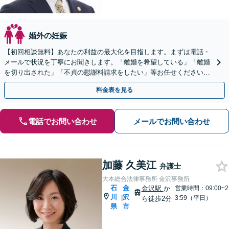
婚外の妊娠
【初回相談無料】あなたの利益の最大化を目指します。まずは電話・
メールで状況を丁寧にお聞きします。「離婚を希望している」「離婚
を切り出された」「不貞の慰謝料請求をしたい」等お任せください。
【リーズナブルな料金設定】
料金表を見る
電話でお問い合わせ
メールでお問い合わせ
加藤 久美江
弁護士
大本総合法律事務所 金沢事務所
石
金
金沢駅
か
営業時間：09:00~2
川
沢
|
3:59（平日）
ら徒歩2分
県
市