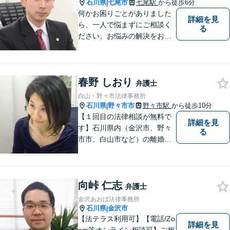
石川県
七尾市
七尾駅
から徒歩6分
|
何かお困りごとがありました
詳細を見
ら、一人で悩まずにご相談く
る
ださい。お悩みの解決をお手
伝いします。
春野 しおり
弁護士
白山・野々市法律事務所
石川県
野々市市
野々市駅
から徒歩10分
|
【１回目の法律相談が無料で
詳細を見
す】石川県内（金沢市、野々
る
市市、白山市など）の離婚、
相続、交通事故や慰謝料など
のトラブルについて、お気軽
にご相談ください。女性の方
向峠 仁志
のお悩みも、女性の弁護士が
弁護士
相談にのることができます。
金沢あおば法律事務所
【女性弁護士在籍】
石川県
金沢市
|
【法テラス利用可】【電話/Zo
詳細を見