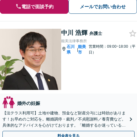
電話で面談予約
メールでお問い合わせ
中川 浩輝
弁護士
能美法律事務所
石川
能美
営業時間：09:00~18:00（平
|
県
市
日）
婚外の妊娠
【法テラス利用可】土地や建物、預金など財産分与には時効がありま
す！お早めのご対応を。離婚調停・裁判／不貞慰謝料／養育費など。
具体的なアドバイスを心がけております。「離婚するか迷っている」
段階でもお気軽にご相談ください【夜間・土日祝相談可】
料金表を見る