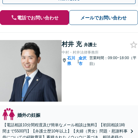
電話でお問い合わせ
メールでお問い合わせ
村井 充
弁護士
中村・村井法律事務所
石川
金沢
営業時間：09:00~18:00（平
|
県
市
日）
婚外の妊娠
【電話相談10分間程度及び簡単なメール相談は無料】【初回相談1時
間まで5500円】【弁護士歴10年以上】【夫婦（男女）問題・慰謝料事
件についての経験豊富】蓄積されたノウハウに基づき、相談者様の要