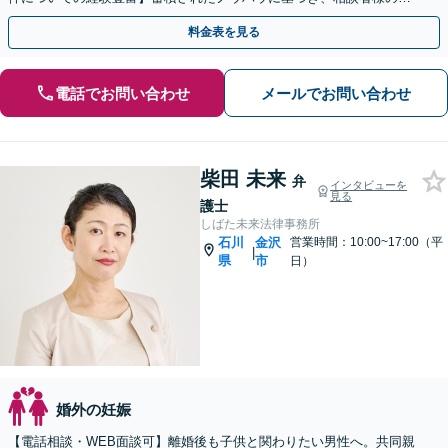
望を最大限に実現します。
料金表を見る
電話でお問い合わせ
メールでお問い合わせ
柴田 未来
弁
インタビューを
見る
護士
しばた未来法律事務所
石川
金沢
営業時間：10:00~17:00（平
|
県
市
日）
婚外の妊娠
【電話相談・WEB面談可】離婚後も子供と関わりたい男性へ。共同親