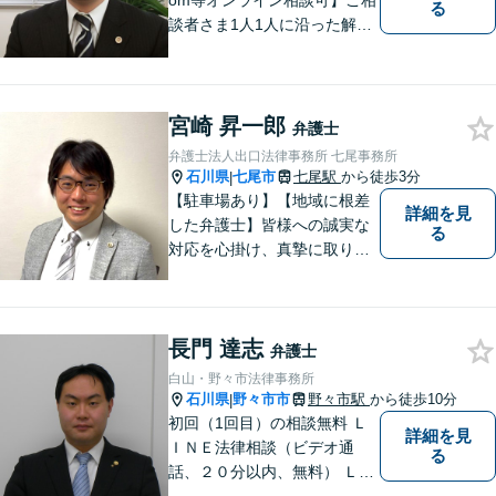
om等オンライン相談可】ご相
る
談者さま1人1人に沿った解決
案を一緒に探し解決へと導き
ます。「より身近に、より親
しみやすく」をモットーに気
軽に相談できる弁護士を目指
宮崎 昇一郎
弁護士
します。
弁護士法人出口法律事務所 七尾事務所
石川県
七尾市
七尾駅
から徒歩3分
|
【駐車場あり】【地域に根差
詳細を見
した弁護士】皆様への誠実な
る
対応を心掛け、真摯に取り組
みたいと思います。法律トラ
ブルでお悩みの方は、お気軽
にご相談ください。充実した
長門 達志
法的サービスを提供しており
弁護士
ますので，どうぞ宜しくお願
白山・野々市法律事務所
い申し上げます。
石川県
野々市市
野々市駅
から徒歩10分
|
初回（1回目）の相談無料 Ｌ
詳細を見
ＩＮＥ法律相談（ビデオ通
る
話、２０分以内、無料） ＬＩ