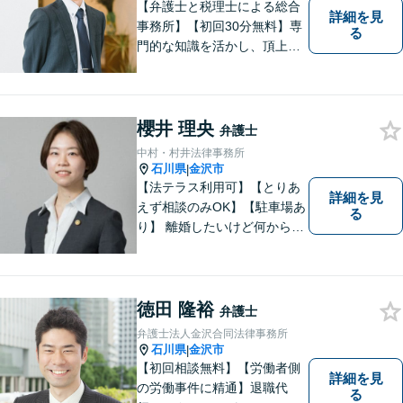
談可】
【弁護士と税理士による総合
詳細を見
事務所】【初回30分無料】専
る
門的な知識を活かし、頂上＝
「目標とすべき適切な解決」
までしっかりガイド、サポー
トします。 事務所ホームペー
ジあります。
櫻井 理央
弁護士
中村・村井法律事務所
石川県
金沢市
|
【法テラス利用可】【とりあ
詳細を見
えず相談のみOK】【駐車場あ
る
り】 離婚したいけど何から始
めていいか分からない方、借
金の悩みでつらい方、ぜひ一
度ご相談ください。
徳田 隆裕
弁護士
弁護士法人金沢合同法律事務所
石川県
金沢市
|
【初回相談無料】【労働者側
詳細を見
の労働事件に精通】退職代
る