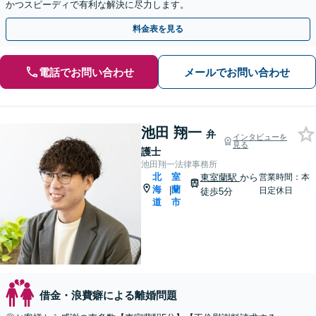
かつスピーディで有利な解決に尽力します。
料金表を見る
電話でお問い合わせ
メールでお問い合わせ
池田 翔一
弁
インタビューを
見る
護士
池田翔一法律事務所
北
室
東室蘭駅
から
営業時間：本
海
蘭
|
日定休日
徒歩5分
道
市
借金・浪費癖による離婚問題