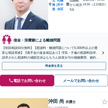
北
札幌
19:00（土日祝日）
海
市中
から徒歩
|
道
央区
5分
借金・浪費癖による離婚問題
【初回相談60分無料】【慰謝料・離婚問題について6,000件以上の豊
富な相談実績】【着手金の返金保証あり】浮気・不倫の慰謝料請求、
請求された慰謝料の減額交渉はもちろん財産分与や婚姻費用、婚約破
棄など様々な離婚・男女問題の解決実績が豊富です。
料金表を見る
電話でお問い合わせ
メールでお問い合わせ
沖田 尚
弁護士
坂口法律事務所