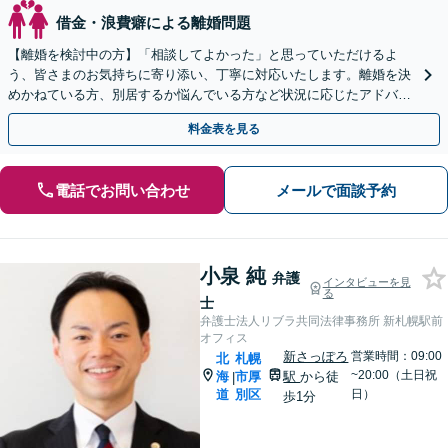
借金・浪費癖による離婚問題
【離婚を検討中の方】「相談してよかった」と思っていただけるよ
う、皆さまのお気持ちに寄り添い、丁寧に対応いたします。離婚を決
めかねている方、別居するか悩んでいる方など状況に応じたアドバイ
スも実施。離婚・男女問題に幅広くご相談可能です
料金表を見る
電話でお問い合わせ
メールで面談予約
小泉 純
弁護
インタビューを見
る
士
弁護士法人リブラ共同法律事務所 新札幌駅前
オフィス
新さっぽろ
営業時間：09:00
北
札幌
~20:00（土日祝
海
市厚
駅
から徒
|
道
別区
日）
歩1分