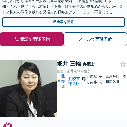
◎お客様から感謝の声多数【東室蘭駅5分】【不倫慰謝料請求する
側・された側どちらも対応】「不倫・財産分与の証拠集めからサポー
ト／将来の調停や裁判を見据えた戦略的アプローチ」「不倫してしま
ったが慰謝料は適正か／不当に高額な請求からお守りします」
料金表を見る
電話で面談予約
メールで面談予約
細井 三輪
弁護士
稻垣・細井法律事務所
北
大通駅
か
営業時間：本
札幌市
海
|
日定休日
ら徒歩6分
中央区
道