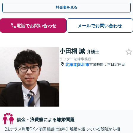
倫相談は初回0円】【札幌全域対応】
料金表を見る
電話でお問い合わせ
メールでお問い合わせ
小田桐 誠
弁護士
ラフター法律事務所
北海道
旭川市
営業時間：本日定休日
|
借金・浪費癖による離婚問題
【法テラス利用OK／初回相談は無料】離婚を迷っている段階から相