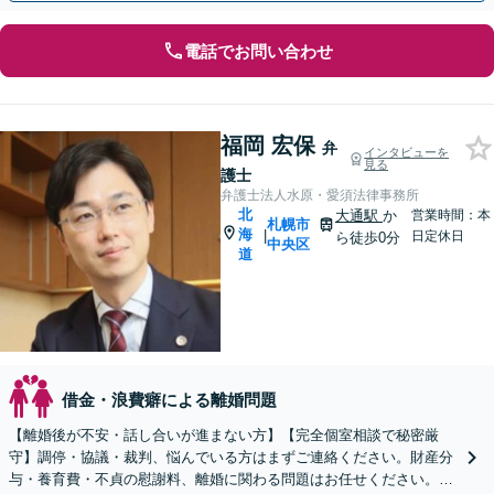
電話でお問い合わせ
福岡 宏保
弁
インタビューを
見る
護士
弁護士法人水原・愛須法律事務所
北
大通駅
か
営業時間：本
札幌市
海
|
日定休日
ら徒歩0分
中央区
道
借金・浪費癖による離婚問題
【離婚後が不安・話し合いが進まない方】【完全個室相談で秘密厳
守】調停・協議・裁判、悩んでいる方はまずご連絡ください。財産分
与・養育費・不貞の慰謝料、離婚に関わる問題はお任せください。