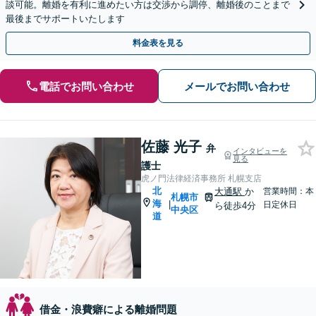
談可能。離婚を有利に進めたい方は交渉から調停、離婚後のことまで
最後までサポートいたします
料金表を見る
電話でお問い合わせ
メールでお問い合わせ
佐藤 光子
弁
インタビューを
見る
護士
虎ノ門法律経済事務所 札幌支店
北
大通駅
か
営業時間：本
札幌市
海
|
日定休日
ら徒歩4分
中央区
道
借金・浪費癖による離婚問題