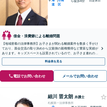
海
市南
|
日定休日
ら徒歩4分
道
区
借金・浪費癖による離婚問題
【地域密着の法律事務所】お子さまが関わる離婚案件を数多く手がけ
ており、面会交流の取り決めから父親側の親権獲得など豊富な実績が
あります。キッズスペースも設置されているので、お子さま連れの方
も安心してご相談にいらしてください【WEB面談対応】
料金表を見る
電話でお問い合わせ
メールでお問い合わせ
細川 晋太朗
弁護士
札幌第一法律事務所