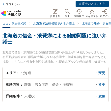
弁護士の方はこちら
ココナラへ
投稿する
探す
閲覧履歴
マイリスト
ログイン
ココナラ法律相談
北海道で法律相談できる弁護士
北海道で離婚・男女
北海道の借金・浪費癖による離婚問題に強い弁
護士
北海道で借金・浪費癖による離婚問題に強い弁護士が134名見つかりました。
初回面談無料や休日面談に対応している弁護士、解決事例を持つ弁護士なども
掲載中。さらに札幌市中央区や旭川市、札幌市北区などの地域条件で弁護士を
絞り込めます。離婚・男女問題に関係する財産分与や養育費、親権等の細かな
分野での絞り込み検索もでき便利です。特に原洋司法律事務所の芦田 和真弁護
エリア
北海道
変更
士や弁護士法人水原・愛須法律事務所の福岡 宏保弁護士、弁護士法人リブラ共
同法律事務所 札幌駅前本部の髙橋 亜林弁護士のプロフィール情報や弁護士費
相談内容
離婚・男女問題、借金・浪費癖
変更
用、強みなどが注目されています。『北海道で土日や夜間に発生した借金・浪
費癖による離婚問題のトラブルを今すぐに弁護士に相談したい』『借金・浪費
癖による離婚問題のトラブル解決の実績豊富な近くの弁護士を検索したい』
詳細条件
未選択
変更
『初回相談無料で借金・浪費癖による離婚問題を法律相談できる北海道内の弁
護士に相談予約したい』などでお困りの相談者さんにおすすめです。