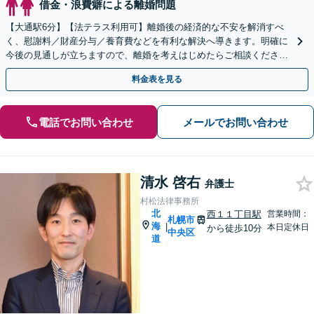
借金・浪費癖による離婚問題
【大通駅6分】【法テラス利用可】離婚後の経済的な不安を解消すべ
く、慰謝料／財産分与／養育費などを有利な解決へ導きます。明確に
今後の見通しが立ちますので、離婚を考えはじめたらご相談ください
【夜間・休日対応可】【完全個室】
料金表を見る
電話でお問い合わせ
メールでお問い合わせ
清水 啓右
弁護士
村松法律事務所
北
西１１丁目駅
営業時間：
札幌市
海
|
本日定休日
から徒歩10分
中央区
道