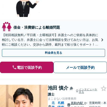
借金・浪費癖による離婚問題
【初回相談無料／平日夜・土曜相談可】弁護士へのご依頼を具体的に
検討している方、弁護士に会って法律相談を受けてみたい方は、お気
軽にご相談ください。交渉から調停、裁判まで粘り強くサポート！婚
姻費用や養育費、財産分与、慰謝料、親権、面会交流。
料金表を見る
電話で面談予約
メールで面談予約
池田 慎介
弁
インタビューを
見る
護士
まこまない法律事務所
北
札幌
真駒内駅
か
営業時間：本