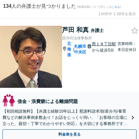
134
人の弁護士が見つかりました
(検索結果について詳しくは
こちら
)
134件中 1-30件を表示
芦田 和真
弁護士
原洋司法律事務所
北
西１８丁目駅
営業時間：
札幌市
海
|
本日定休日
から徒歩5分
中央区
道
借金・浪費癖による離婚問題
【初回相談無料】【弁護士経験10年以上】慰謝料請求/財産分与/養育
費などの解決事例多数あり！お話をじっくり伺い、「お客様の立場に
立った、親切・丁寧でわかりやすい対応」を大切にする事務所です
【分割払い対応】
料金表を見る