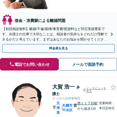
借金・浪費癖による離婚問題
【初回相談無料】離婚/不倫/親権/養育費/慰謝料など対応実績豊富で
す。弁護士の仕事で大切なことは、相談者の気持ちをどれだけ理解で
きるかだと考えています。まずはあなたのお悩みを聞かせてくださ
い。
料金表を見る
電話でお問い合わせ
メールで面談予約
大賀 浩一
弁
インタビューを
見る
護士
さっぽろ法律事務所
北
西１１丁目駅
営業時間：
札幌市
海
|
本日定休日
から徒歩1分
中央区
道