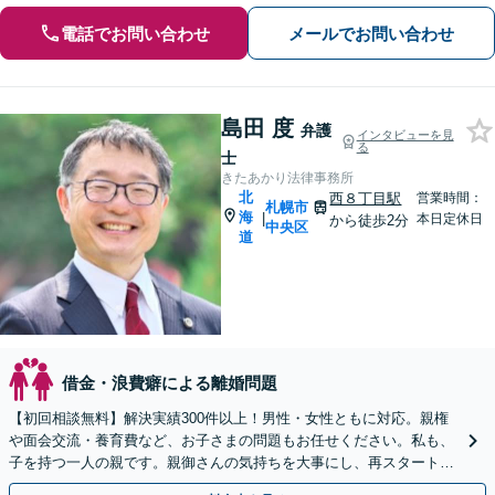
電話でお問い合わせ
メールでお問い合わせ
島田 度
弁護
インタビューを見
る
士
きたあかり法律事務所
北
西８丁目駅
営業時間：
札幌市
海
|
本日定休日
から徒歩2分
中央区
道
借金・浪費癖による離婚問題
【初回相談無料】解決実績300件以上！男性・女性ともに対応。親権
や面会交流・養育費など、お子さまの問題もお任せください。私も、
子を持つ一人の親です。親御さんの気持ちを大事にし、再スタートを
後押しします【休日・夜間相談可】【西11丁目駅5分】