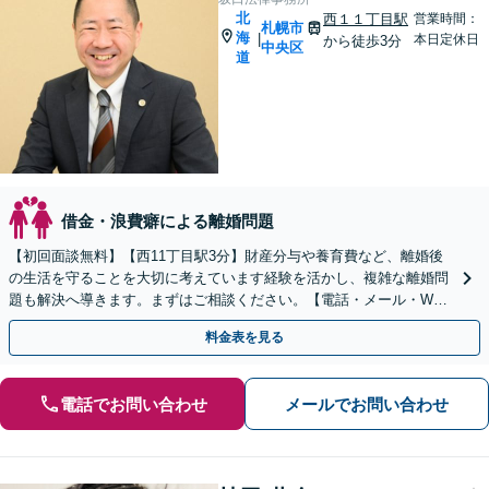
北
西１１丁目駅
営業時間：
札幌市
海
|
本日定休日
から徒歩3分
中央区
道
借金・浪費癖による離婚問題
【初回面談無料】【西11丁目駅3分】財産分与や養育費など、離婚後
の生活を守ることを大切に考えています経験を活かし、複雑な離婚問
題も解決へ導きます。まずはご相談ください。【電話・メール・WEB
相談可】
料金表を見る
電話でお問い合わせ
メールでお問い合わせ