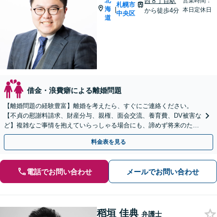
北
西８丁目駅
営業時間：
札幌市
海
|
本日定休日
から徒歩4分
中央区
道
借金・浪費癖による離婚問題
【離婚問題の経験豊富】離婚を考えたら、すぐにご連絡ください。
【不貞の慰謝料請求、財産分与、親権、面会交流、養育費、DV被害な
ど】複雑なご事情を抱えていらっしゃる場合にも、諦めず将来のため
に解決へ導きます！【完全個室で相談】
料金表を見る
電話でお問い合わせ
メールでお問い合わせ
稻垣 佳典
弁護士