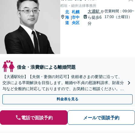
稻垣・細井法律事務所
大通駅
か
営業時間：09:00~
北
札幌
17:00（土曜日）
海
市中
ら徒歩6
|
道
央区
分
借金・浪費癖による離婚問題
【大通駅6分】【夫側・妻側の対応可】依頼者さまの要望に沿って、
交渉による早期解決を目指します。離婚や不貞の慰謝料請求、財産分
与など全般的に対応しておりますので、お気軽にご相談ください。
【夜間・休日対応可】【法テラス可】
料金表を見る
電話で面談予約
メールで面談予約