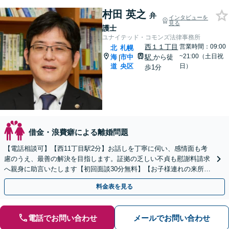
村田 英之
弁
インタビューを
見る
護士
ユナイテッド・コモンズ法律事務所
西１１丁目
営業時間：09:00
北
札幌
~21:00（土日祝
海
市中
駅
から徒
|
道
央区
日）
歩1分
借金・浪費癖による離婚問題
【電話相談可】【西11丁目駅2分】お話しを丁寧に伺い、感情面も考
慮のうえ、最善の解決を目指します。証拠の乏しい不貞も慰謝料請求
へ親身に助言いたします【初回面談30分無料】【お子様連れの来所O
K】【夜間面談可】【ビデオ面談可】
料金表を見る
電話でお問い合わせ
メールでお問い合わせ