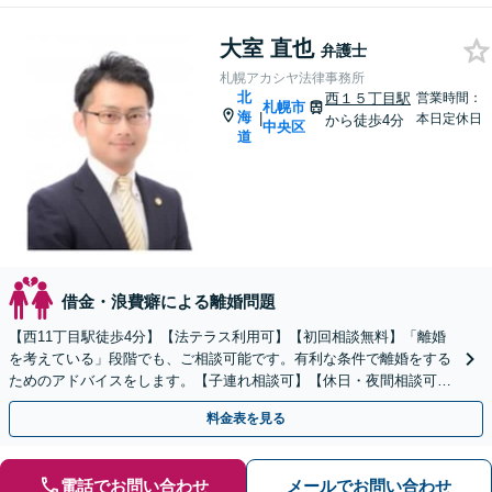
大室 直也
弁護士
札幌アカシヤ法律事務所
北
西１５丁目駅
営業時間：
札幌市
海
|
本日定休日
から徒歩4分
中央区
道
借金・浪費癖による離婚問題
【西11丁目駅徒歩4分】【法テラス利用可】【初回相談無料】「離婚
を考えている」段階でも、ご相談可能です。有利な条件で離婚をする
ためのアドバイスをします。【子連れ相談可】【休日・夜間相談可】
お気軽にご相談ください。
料金表を見る
電話でお問い合わせ
メールでお問い合わせ