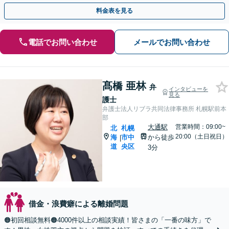
【地下鉄大通駅から直結ビル】【子連れ相談可】
料金表を見る
電話でお問い合わせ
メールでお問い合わせ
髙橋 亜林
弁
インタビューを
見る
護士
弁護士法人リブラ共同法律事務所 札幌駅前本
部
大通駅
営業時間：09:00~
北
札幌
20:00（土日祝日）
海
市中
から徒歩
|
道
央区
3分
借金・浪費癖による離婚問題
🟠初回相談無料🟠4000件以上の相談実績！皆さまの「一番の味方」で