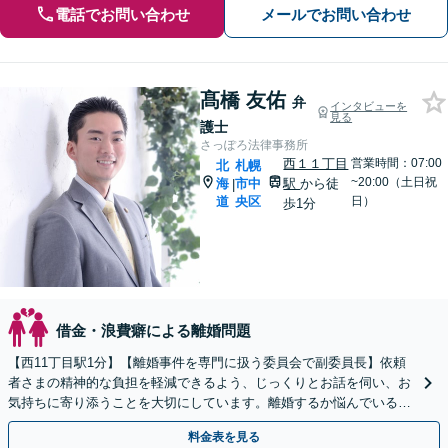
電話でお問い合わせ
メールでお問い合わせ
髙橋 友佑
弁
インタビューを
見る
護士
さっぽろ法律事務所
西１１丁目
営業時間：07:00
北
札幌
~20:00（土日祝
海
市中
駅
から徒
|
道
央区
日）
歩1分
借金・浪費癖による離婚問題
【西11丁目駅1分】【離婚事件を専門に扱う委員会で副委員長】依頼
者さまの精神的な負担を軽減できるよう、じっくりとお話を伺い、お
気持ちに寄り添うことを大切にしています。離婚するか悩んでいる段
階でもご相談ください。
料金表を見る