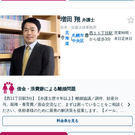
増田 翔
弁護士
岩本・佐藤法律事務所
北
西１１丁目駅
営業時間：
札幌市
海
|
本日定休日
から徒歩3分
中央区
道
借金・浪費癖による離婚問題
【西11丁目駅3分】【弁護士歴９年以上】離婚協議／調停、財産分
与、親権・養育費／面会交流など、まずは困っていることをご相談く
ださい。依頼者様のために最善の解決策を提案します。【メール、LI
NE相談可】【分割払いOK】【法テラス可】
料金表を見る