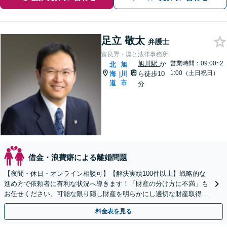
足立 敬太
弁護士
富良野・凛と法律事務所
旭川駅
か
営業時間：09:00~2
北
旭
1:00（土日祝日）
海
川
ら徒歩10
|
道
市
分
借金・浪費癖による離婚問題
【夜間・休日・オンライン相談可】【解決実績100件以上】戦略的な
進め方で依頼者に有利な状況へ導きます！「財産の分け方に不満」も
お任せください。可能な限り隠し財産を明らかにし適切な財産取得
へ。不貞の証拠の有効なアドバイス【子連れ相談可】
料金表を見る