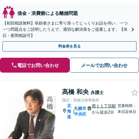
借金・浪費癖による離婚問題
【初回相談無料】依頼者さまに寄り添ってじっくりお話を伺い、一つ
一つ問題点をご説明したうえで、適切な解決策をご提案します。【休
日・夜間相談可】
料金表を見る
電話でお問い合わせ
メールでお問い合わせ
髙橋 和央
弁護士
諏訪・髙橋法律事務所
北
西１１丁目駅
営業時間：
札幌市
海
|
本日定休日
から徒歩2分
中央区
道