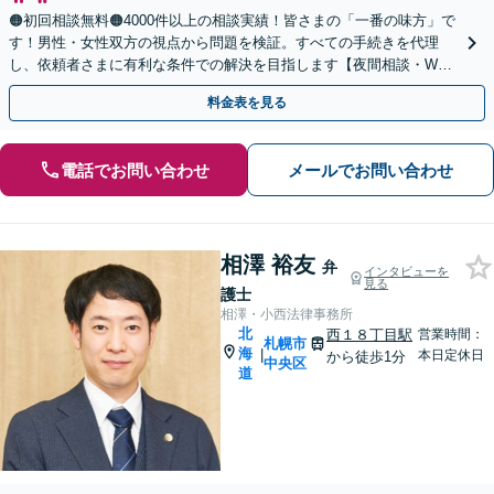
🟠初回相談無料🟠4000件以上の相談実績！皆さまの「一番の味方」で
す！男性・女性双方の視点から問題を検証。すべての手続きを代理
し、依頼者さまに有利な条件での解決を目指します【夜間相談・WEB
面談可】【完全個室・秘密厳守】
料金表を見る
電話でお問い合わせ
メールでお問い合わせ
相澤 裕友
弁
インタビューを
見る
護士
相澤・小西法律事務所
北
西１８丁目駅
営業時間：
札幌市
海
|
本日定休日
から徒歩1分
中央区
道