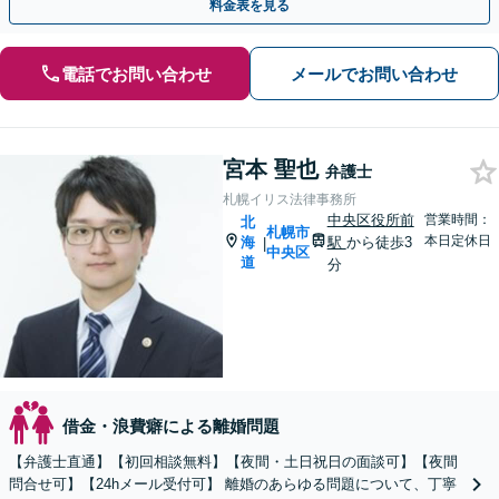
料金表を見る
電話でお問い合わせ
メールでお問い合わせ
宮本 聖也
弁護士
札幌イリス法律事務所
中央区役所前
営業時間：
北
札幌市
本日定休日
海
駅
から徒歩3
|
中央区
道
分
借金・浪費癖による離婚問題
【弁護士直通】【初回相談無料】【夜間・土日祝日の面談可】【夜間
問合せ可】【24hメール受付可】 離婚のあらゆる問題について、丁寧