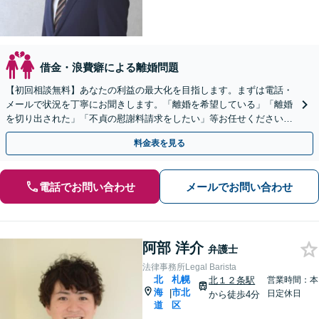
借金・浪費癖による離婚問題
【初回相談無料】あなたの利益の最大化を目指します。まずは電話・
メールで状況を丁寧にお聞きします。「離婚を希望している」「離婚
を切り出された」「不貞の慰謝料請求をしたい」等お任せください。
【リーズナブルな料金設定】
料金表を見る
電話でお問い合わせ
メールでお問い合わせ
阿部 洋介
弁護士
法律事務所Legal Barista
北
札幌
北１２条駅
営業時間：本
海
市北
|
日定休日
から徒歩4分
道
区