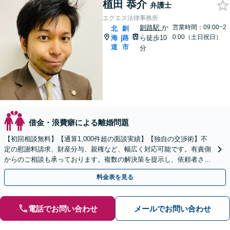
植田 恭介
弁護士
エクエス法律事務所
釧路駅
か
営業時間：09:00~2
北
釧
0:00（土日祝日）
海
路
ら徒歩10
|
道
市
分
借金・浪費癖による離婚問題
【初回相談無料】【通算1,000件超の面談実績】【独自の交渉術】不
定の慰謝料請求、財産分与、親権など、幅広く対応可能です。有責側
からのご相談も承っております。複数の解決策を提示し、依頼者さま
が納得されるゴールを目指して尽力いたします。
料金表を見る
電話でお問い合わせ
メールでお問い合わせ