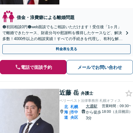
借金・浪費癖による離婚問題
🟠初回相談0円🟠web面談でもご相談いただけます！受任後「1ヶ月」
で離婚できたケース、財産分与や慰謝料を獲得したケースなど、解決
多数！4000件以上の相談実績！すべての手続きを代理し、有利な解決
を目指します【夜間相談可】【完全個室】
料金表を見る
電話で面談予約
メールでお問い合わせ
近藤 岳
弁護士
ベリーベスト法律事務所 札幌オフィス
大通駅
営業時間：09:30~
北
札幌
18:00（土日祝日）
海
市中
から徒歩
|
道
央区
3分