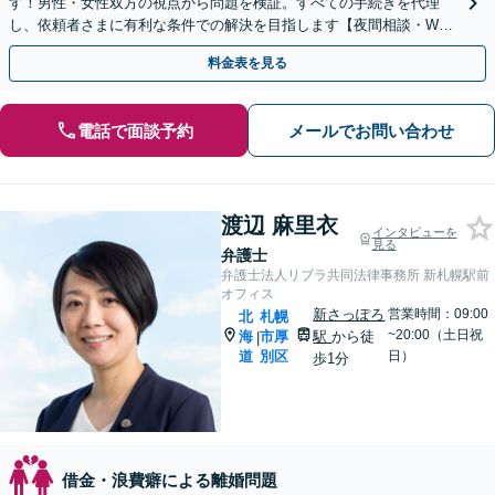
す！男性・女性双方の視点から問題を検証。すべての手続きを代理
し、依頼者さまに有利な条件での解決を目指します【夜間相談・WEB
面談可】【完全個室・秘密厳守】
料金表を見る
電話で面談予約
メールでお問い合わせ
渡辺 麻里衣
インタビューを
見る
弁護士
弁護士法人リブラ共同法律事務所 新札幌駅前
オフィス
新さっぽろ
営業時間：09:00
北
札幌
~20:00（土日祝
海
市厚
駅
から徒
|
道
別区
日）
歩1分
借金・浪費癖による離婚問題