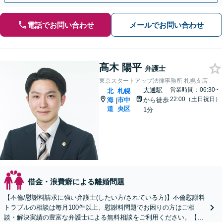
電話でお問い合わせ
メールでお問い合わせ
髙木 陽平
弁護士
東京スタートアップ法律事務所 札幌支店
大通駅
営業時間：06:30~
北
札幌
22:00（土日祝日）
海
市中
から徒歩
|
道
央区
1分
借金・浪費癖による離婚問題
【不倫/慰謝料請求に強い弁護士(したい方/されている方)】不倫慰謝料
トラブルの相談は毎月100件以上、慰謝料問題でお困りの方はご相
談・解決実績の豊富な弁護士による無料相談をご利用ください。【不