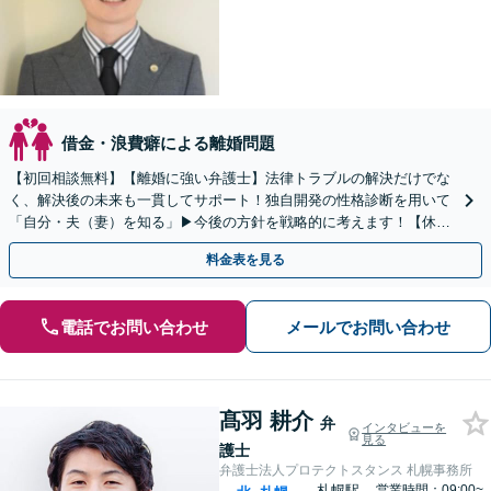
借金・浪費癖による離婚問題
【初回相談無料】【離婚に強い弁護士】法律トラブルの解決だけでな
く、解決後の未来も一貫してサポート！独自開発の性格診断を用いて
「自分・夫（妻）を知る」▶︎今後の方針を戦略的に考えます！【休
日・夜間対応】【オンライン相談OK】【札幌駅5分】
料金表を見る
電話でお問い合わせ
メールでお問い合わせ
髙羽 耕介
弁
インタビューを
見る
護士
弁護士法人プロテクトスタンス 札幌事務所
札幌駅
営業時間：09:00~