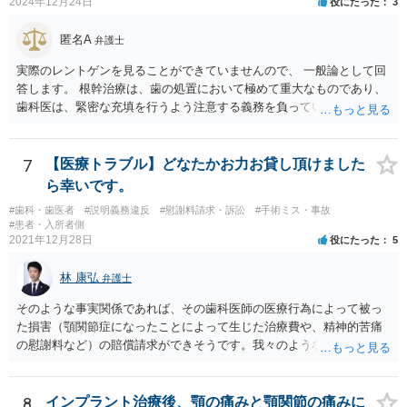
2024年12月24日
役にたった
3
の妊娠又は出産に関する事由であつて厚生労働省令で定めるものを理
４０万円もかかるとは夢にも思わなかったという事情があれば、不利
由として、当該女性労働者に対して解雇その他不利益な取扱いをして
益事実の不告知を理由とした取消権を主張することが出来る可能性が
匿名A
はならない。 ４ 妊娠中の女性労働者及び出産後一年を経過しない女
弁護士
あります（消費者契約法４条２項）。 ②また、保険外治療の必要性に
性労働者に対してなされた解雇は、無効とする。ただし、事業主が当
ついて虚偽の説明があったのであれば、不実告知取消ということも考
実際のレントゲンを見ることができていませんので、 一般論として回
該解雇が前項に規定する事由を理由とする解雇でないことを証明した
えられます（消費者契約法４条１項１号）。 ③そのほか、歯科治療
答します。 根幹治療は、歯の処置において極めて重大なものであり、
ときは、この限りでない。
中、抗らうことが困難な状態で保険外治療の勧誘をされたということ
歯科医は、緊密な充填を行うよう注意する義務を負っていると考えら
であれば、最近（令和５年６月１日）施行されたばかりですが、 退去
れます。 （同趣旨の判示をした裁判例として、東京地裁平20(ワ)30392
困難場所（たとえば、待合から診察台へ）に同行された上で困惑して
号事件） 当該義務に違反した場合、診療契約の不履行又は不法行為に
契約したという類型の取消権（改正消費者契約法４条３項３号）も使
基づく損害賠償請求の可能性が生じます。 慰謝料に関しては、通院慰
7
【医療トラブル】どなたかお力お貸し頂けました
える可能性があります。 一旦、書面で消費者契約法に基づく取消権を
謝料といった形での請求になろうかと思います。
ら幸いです。
行使するので払えないという 通知をして様子をみるのも手かと思いま
す。 その他、消費生活センターに相談して、間に入ってもらうことも
#歯科・歯医者
#説明義務違反
#慰謝料請求・訴訟
#手術ミス・事故
#患者・入所者側
手かもしれません。
2021年12月28日
役にたった
5
林 康弘
弁護士
そのような事実関係であれば、その歯科医師の医療行為によって被っ
た損害（顎関節症になったことによって生じた治療費や、精神的苦痛
の慰謝料など）の賠償請求ができそうです。我々のような弁護士に依
頼した上で、その歯科でのカルテ等の医療記録の取得や、後医（Ｂ歯
科）の先生の協力等を得ることも必要だと思います。
8
インプラント治療後、顎の痛みと顎関節の痛みに