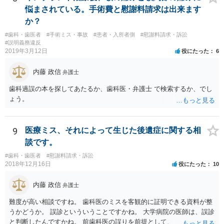
悩まされている。手術費と慰謝料請求は出来ます
か？
#歯科・歯医者
#手術ミス・事故
#患者・入所者側
#慰謝料請求・訴訟
#説明義務違反
2019年3月12日
役にたった
6
内藤 政信
弁護士
歯科過誤の本を探してあたるか、歯科医・弁護士 で検索するか、でし
ょう。
9
医療ミス、それによって生じた後遺症に関する相
談です。
#歯科・歯医者
#慰謝料請求・訴訟
2018年12月16日
役にたった
10
内藤 政信
弁護士
難度が高い相談ですね。 歯科医のミスを客観的に証明できる資料が整
うかどうか。 誤診といういうことですかね。 大学病院の医師は、誤診
と判断したんですかね。 前歯科医の誤りを前提として、 その医師はど