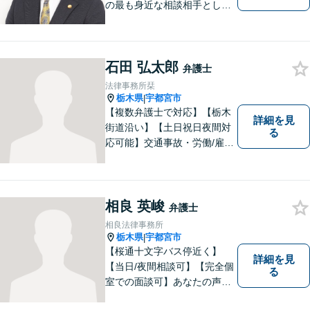
の最も身近な相談相手として
頼れる存在でありたい。」が
モットーです。【初回面談無
料】【夜間／休日対応可】交
石田 弘太郎
通事故／遺産相続／借金問題
弁護士
／企業法務／離婚問題などさ
法律事務所栞
まざまな分野に力を入れてお
栃木県
宇都宮市
|
ります。
【複数弁護士で対応】【栃木
詳細を見
街道沿い】【土日祝日夜間対
る
応可能】交通事故・労働/雇用
問題・刑事事件に注力してい
ます。宇都宮市の弁護士で
す。是非一度ご相談くださ
い。
相良 英峻
弁護士
相良法律事務所
栃木県
宇都宮市
|
【桜通十文字バス停近く】
詳細を見
【当日/夜間相談可】【完全個
る
室での面談可】あなたの声を
聞かせてください。親切・丁