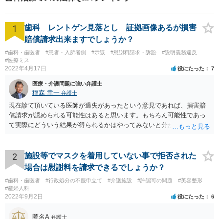
1
歯科 レントゲン見落とし 証拠画像あるが損害
賠償請求出来ますでしょうか？
#歯科・歯医者
#患者・入所者側
#示談
#慰謝料請求・訴訟
#説明義務違反
#医療ミス
2022年4月17日
役にたった
7
医療・介護問題に強い弁護士
稲森 幸一
弁護士
現在診て頂いている医師が過失があったという意見であれば、損害賠
償請求が認められる可能性はあると思います。もちろん可能性であっ
て実際にどういう結果が得られるかはやってみないと分かりません
が。 損害としては、その過失によって生じた症状の治療にかかった治
療費や精神的苦痛を受けた分の慰謝料や仕事に影響があれば休業損害
などが考えられます。 頑張ってください。
2
施設等でマスクを着用していない事で拒否された
場合は慰謝料を請求できるでしょうか？
#歯科・歯医者
#行政処分の不服申立て
#介護施設
#許認可の問題
#美容整形
#産婦人科
2022年9月2日
役にたった
6
匿名A
弁護士