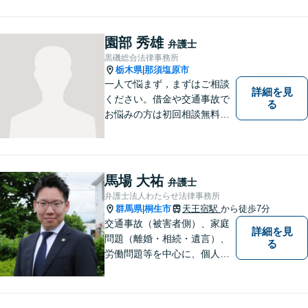
事故と幅広く案件を取り扱っ
ております。お気軽にお問合
せ下さい。
園部 秀雄
弁護士
黒磯総合法律事務所
栃木県
那須塩原市
|
一人で悩まず，まずはご相談
詳細を見
ください。借金や交通事故で
る
お悩みの方は初回相談無料で
す。
馬場 大祐
弁護士
弁護士法人わたらせ法律事務所
群馬県
桐生市
天王宿駅
から徒歩7分
|
交通事故（被害者側）、家庭
詳細を見
問題（離婚・相続・遺言）、
る
労働問題等を中心に、個人・
中小企業のお客様であればど
のような分野でも対応可能で
す。 結果だけでなくプロセス