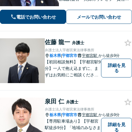
り】時間を気にせずじっくりお話をう
かがいます。一人ではどうにもできな
電話でお問い合わせ
メールでお問い合わせ
い、不安やお悩みは、是非、私にゆっ
くりお話しください
佐藤 龍一
弁護士
弁護士法人宇都宮東法律事務所
栃木県
宇都宮市
宇都宮駅
から徒歩9分
|
【初回相談無料】【宇都宮駅9
詳細を見
分】一人で抱え込まずに、ま
る
ずはお気軽にご相談くださ
い。【夜間休日対応可能】
泉田 仁
弁護士
弁護士法人宇都宮東法律事務所
栃木県
宇都宮市
宇都宮駅
から徒歩9分
|
【専用駐車場あり】【宇都宮
詳細を見
駅徒歩9分】「地域のみなさま
る