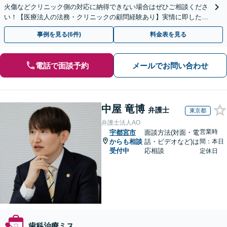
火傷などクリニック側の対応に納得できない場合はぜひご相談くださ
い！【医療法人の法務・クリニックの顧問経験あり】実情に即したア
ドバイスで、納得のできるトラブルの解決を目指します。
事例を見る(6件)
料金表を見る
電話で面談予約
メールでお問い合わせ
中屋 竜博
弁護士
東京都
弁護士法人AO
営業時
宇都宮市
面談方法(対面・電
からも相談
話・ビデオなど)は
間：本日
受付中
応相談
定休日
歯科治療ミス