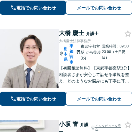
電話でお問い合わせ
メールでお問い合わせ
大橋 慶士
弁護士
大橋慶士法律事務所
宇
東武宇都宮
営業時間：09:00~
栃
都
23:00（土日祝
駅
から徒歩
木
|
宮
日）
3分
県
市
【初回相談無料】【東武宇都宮駅3分】
相談者さまが安心して話せる環境を整
え、どのようなお悩みにも丁寧に耳を
傾けます「離婚問題：財産分与、養育
費、婚姻費用、複雑な案件にも対応」
電話でお問い合わせ
メールでお問い合わせ
「相続：遺産分割協議、遺留分侵害請
求、相続放棄などあらゆる問題に対
応」
小坂 誉
弁護
インタビューを見
る