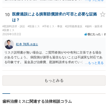
のように判断し、治療計画を立てたんでしょうかね。 現在の症状は、
前医師の診断の誤りに起因するものかどうか、 大学病院の医師は、ど
う見ているんでしょうかね。 歯科医の資格を持ってる弁護士もいます
10
医療過誤による損害賠償請求の可否と必要な証拠
ね。 そのような弁護士を探すのもいいと思いますね。
は？
#慰謝料請求・訴訟
#投薬ミス
#手術ミス・事故
#説明義務違反
#歯科・歯医者
#医療ミス
2026年3月2日
役にたった
2
松本 翔馬
弁護士
リスク説明書が無い場合は、ご質問者側がやや有利に主張できる場合
があるでしょう。 病院側が謝罪も返信もないことは不誠実な対応であ
る印象です。 返金及び治療費、慰謝料請求を求めていくことになるか
と思います。 ご自身で内容証明を出すこともあり得ますが、弁護士が
代理人として病院側との交渉窓口となることも方法の一つです。 ご自
身で内容証明を出される場合、書面にご質問者の不利になる事情を記
もっとみる
載した場合はそれ以降の交渉ハードルが上がってしまうため慎重に検
討されるとよいでしょう。
歯科治療ミスに関連する法律相談コラム