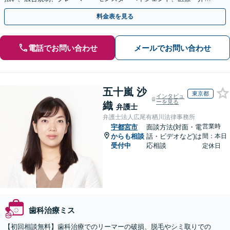
事故などに対応【顧問契約あり】
料金表を見る
電話でお問い合わせ
メールでお問い合わせ
五十嵐 沙
東京都
インタビュ
ーを見る
織
弁護士
弁護士法人広尾有栖川法律事務所
営業時
宇都宮市
面談方法(対面・電
からも相談
話・ビデオなど)は
間：本日
受付中
応相談
定休日
歯科治療ミス
【初回相談無料】歯科治療でのリーマーの破損、脱毛やシミ取りでの