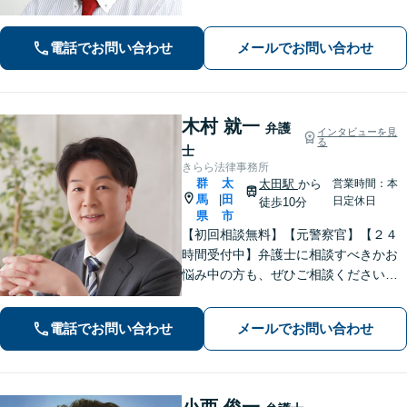
頼者ファーストで迅速対応。企業法務
もご相談ください。
電話でお問い合わせ
メールでお問い合わせ
木村 就一
弁護
インタビューを見
る
士
きらら法律事務所
群
太
太田駅
から
営業時間：本
馬
田
|
日定休日
徒歩10分
県
市
【初回相談無料】【元警察官】【２４
時間受付中】弁護士に相談すべきかお
悩み中の方も、ぜひご相談ください
【刑事・離婚・相続・交通事故・企業
法務など】ご相談者さまに寄り添い、
電話でお問い合わせ
メールでお問い合わせ
きめ細やかな対応で、スピーディーに
最良の解決を目指します【土日・夜間
相談可能】。
小西 俊一