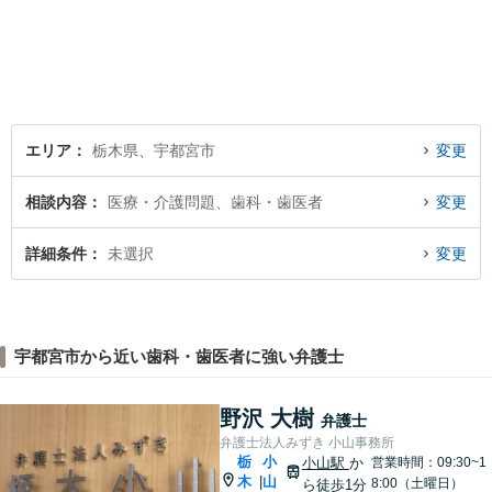
寧な対応を心がけておりま
す。 事務所HPもご覧くださ
い。 https://sagara-law-office.j
p/
エリア
栃木県、宇都宮市
変更
相談内容
医療・介護問題、歯科・歯医者
変更
詳細条件
未選択
変更
宇都宮市から近い歯科・歯医者に強い弁護士
野沢 大樹
弁護士
弁護士法人みずき 小山事務所
栃
小
小山駅
か
営業時間：09:30~1
木
山
|
8:00（土曜日）
ら徒歩1分