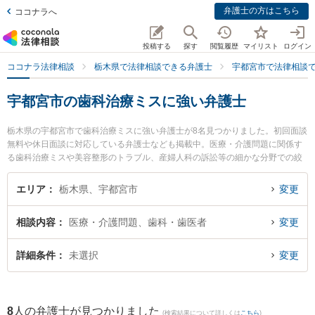
弁護士の方はこちら
ココナラへ
投稿する
探す
閲覧履歴
マイリスト
ログイン
ココナラ法律相談
栃木県で法律相談できる弁護士
宇都宮市で法律相談
宇都宮市の歯科治療ミスに強い弁護士
栃木県の宇都宮市で歯科治療ミスに強い弁護士が8名見つかりました。初回面談
無料や休日面談に対応している弁護士なども掲載中。医療・介護問題に関係す
る歯科治療ミスや美容整形のトラブル、産婦人科の訴訟等の細かな分野での絞
り込み検索もでき便利です。特に稲葉勉法律事務所の染谷 耕平弁護士や大橋慶
士法律事務所の大橋 慶士弁護士、弁護士法人栃のふたば法律事務所の小坂 誉弁
エリア
栃木県、宇都宮市
変更
護士のプロフィール情報や弁護士費用、強みなどが注目されています。『宇都
宮市で土日や夜間に発生した歯科治療ミスのトラブルを今すぐに弁護士に相談
相談内容
医療・介護問題、歯科・歯医者
変更
したい』『歯科治療ミスのトラブル解決の実績豊富な近くの弁護士を検索した
い』『初回相談無料で歯科治療ミスを法律相談できる宇都宮市内の弁護士に相
談予約したい』などでお困りの相談者さんにおすすめです。
詳細条件
未選択
変更
8
人の弁護士が見つかりました
(検索結果について詳しくは
こちら
)