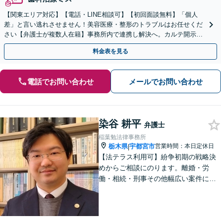
【関東エリア対応】【電話・LINE相談可】【初回面談無料】「個人
差」と言い逃れさせません！美容医療・整形のトラブルはお任せくだ
さい【弁護士が複数人在籍】事務所内で連携し解決へ。カルテ開示や
返金・賠償請求をサポートいたします【休日夜間面談可】
料金表を見る
電話でお問い合わせ
メールでお問い合わせ
染谷 耕平
弁護士
稲葉勉法律事務所
栃木県
宇都宮市
営業時間：本日定休日
|
【法テラス利用可】紛争初期の戦略決
めからご相談にのります。離婚・労
働・相続・刑事その他幅広い案件につ
いて、ご相談から交渉・調停・裁判ま
で、どの段階でも適切なサポートが可
能です。