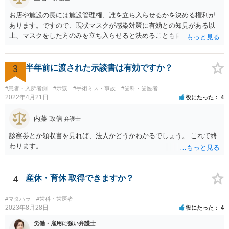
お店や施設の長には施設管理権、誰を立ち入らせるかを決める権利が
あります。ですので、現状マスクが感染対策に有効との知見がある以
上、マスクをした方のみを立ち入らせると決めることも自由であり、
不当な差別には当たらないと考えられます。 これが公衆浴場や旅館業
など公益的な側面のある業種ですと、公衆浴場法など各種業法で定め
られた理由以外での利用拒否は禁止されていますし、公の施設でもマ
3
半年前に渡された示談書は有効ですか？
スクなしだけでの利用拒否は問題となりえますが、民間のお店に対し
ては慰謝料の請求は認められないと考えられます。
#患者・入所者側
#示談
#手術ミス・事故
#歯科・歯医者
2022年4月21日
役にたった
4
内藤 政信
弁護士
診察券とか領収書を見れば、法人かどうかわかるでしょう。 これで終
わります。
4
産休・育休 取得できますか？
#マタハラ
#歯科・歯医者
2023年8月28日
役にたった
4
労働・雇用に強い弁護士