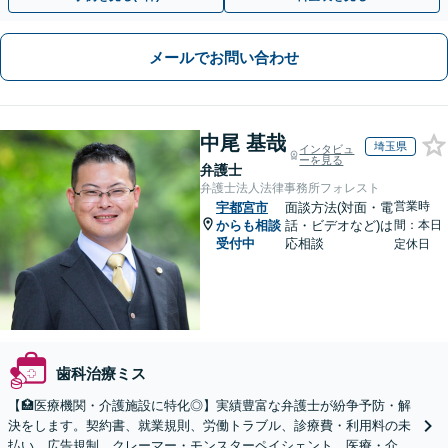
メールでお問い合わせ
中尾 基哉
埼玉県
インタビュ
ーを見る
弁護士
弁護士法人法律事務所フォレスト
営業時
宇都宮市
面談方法(対面・電
からも相談
話・ビデオなど)は
間：本日
受付中
応相談
定休日
歯科治療ミス
【🏥医療機関・介護施設に特化◎】実績豊富な弁護士が紛争予防・解
決をします。契約書、就業規則、労働トラブル、診療費・利用料の未
払い、広告規制、クレーマー・モンスターペイシェント、医療・介護