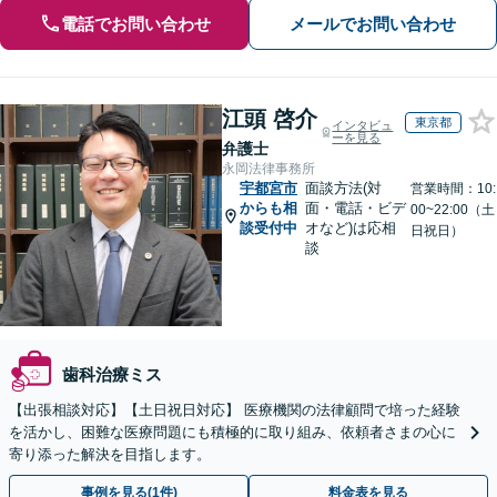
電話でお問い合わせ
メールでお問い合わせ
江頭 啓介
東京都
インタビュ
ーを見る
弁護士
永岡法律事務所
宇都宮市
面談方法(対
営業時間：10:
からも相
面・電話・ビデ
00~22:00（土
談受付中
オなど)は応相
日祝日）
談
歯科治療ミス
【出張相談対応】【土日祝日対応】 医療機関の法律顧問で培った経験
を活かし、困難な医療問題にも積極的に取り組み、依頼者さまの心に
寄り添った解決を目指します。
事例を見る(1件)
料金表を見る