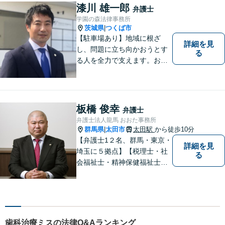
もご満足いただける質の高い
漆川 雄一郎
弁護士
サービスを日々心がけていま
学園の森法律事務所
す。
茨城県
つくば市
|
【駐車場あり】地域に根ざ
詳細を見
し、問題に立ち向かおうとす
る
る人を全力で支えます。お困
りの方は、お気軽にご相談く
ださい。
板橋 俊幸
弁護士
弁護士法人龍馬 おおた事務所
群馬県
太田市
太田駅
から徒歩10分
|
【弁護士1２名、群馬・東京・
詳細を見
埼玉に５拠点】【税理士・社
る
会福祉士・精神保健福祉士が
所属】 【介護・福祉事業者の
サポートに注力】【土曜・夜
間相談可能】【出張相談可
能】
歯科治療ミスの法律Q&Aランキング