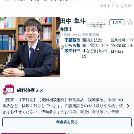
8件中 1-8件を表示
田中 隼斗
千葉県
インタビュ
ーを見る
弁護士
西船橋ゴール法律事務所
宇都宮市
面談方法(対
営業時間：09:
からも相
面・電話・ビデ
00~20:00（土
談受付中
オなど)は応相
日祝日）
談
歯科治療ミス
【関東エリア対応】【初回相談無料】転倒事故、誤嚥事故、徘徊中の
事故など、幅広く対応しています。介護施設とのやり取りや法的手続
きはお任せください。依頼者さまのお悩みに親身に寄り添い、最善の
結果が得られるように尽力いたします。
料金表を見る