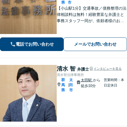
県
市
【小山駅1分】交通事故／債務整理の法
律相談料は無料！経験豊富な弁護士と
事務スタッフ一同が、依頼者様のお悩
みを解消できるよう全力でサポート。
状況を十分にヒアリングし、あらゆる
観点から解決策をご提案してまいりま
電話でお問い合わせ
メールでお問い合わせ
す。【休日・夜間対応】
清水 智
弁護士
インタビューを見る
清水智法律事務所
群
太
太田駅
から
営業時間：本
馬
田
|
日定休日
徒歩10分
県
市