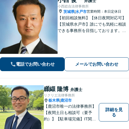
弁護士
小西総合法律事務所
茨城県
水戸市
営業時間：本日定休日
|
【初回相談無料】【休日夜間対応可】
【茨城県水戸市】誰にでも気軽に相談
できる事務所を目指しております。依
頼者の方の費用対効果の観点からもご
納得の行くまでご説明をいたします。
お困りのことがございましたらお気軽
にご相談ください。
電話でお問い合わせ
メールでお問い合わせ
纐纈 隆博
弁護士
リクリエ法律事務所
栃木県
鹿沼市
|
【鹿沼市唯一の法律事務所】
詳細を見
【夜間土日も相談可（要予
る
約）】【駐車場完備】IT関連
をはじめ、離婚・相続・交通