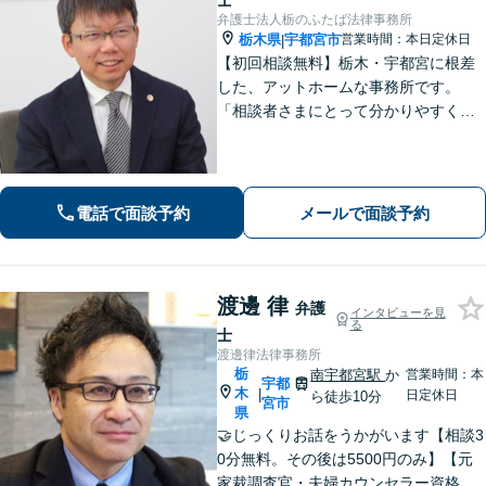
士
弁護士法人栃のふたば法律事務所
栃木県
宇都宮市
営業時間：本日定休日
|
【初回相談無料】栃木・宇都宮に根差
した、アットホームな事務所です。
「相談者さまにとって分かりやすく説
明すること」「必ず何らかの解決策を
お出しすること」を心がけておりま
す。どんなことでも大丈夫。まずはお
気軽にご相談ください【無料駐車場あ
電話で面談予約
メールで面談予約
り】
渡邊 律
弁護
インタビューを見
る
士
渡邊律法律事務所
栃
南宇都宮駅
か
営業時間：本
宇都
木
|
日定休日
ら徒歩10分
宮市
県
🤝じっくりお話をうかがいます【相談3
0分無料。その後は5500円のみ】【元
家裁調査官・夫婦カウンセラー資格あ