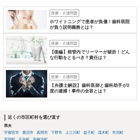
医療・介護問題
ホワイトニングで患者が負傷！歯科医院
が負う説明義務とは？
医療・介護問題
【後編】根管内でリーマーが破折！どん
な行動をとるべき？責任は？
医療・介護問題
【弁護士解説】歯科医師と歯科助手が2
度の逮捕！事件の全容とは？
近くの市区町村を選び直す
県央
宇都宮市
鹿沼市
真岡市
下野市
上三川町
益子町
茂木町
市貝町
芳賀町
壬生町
高根沢町