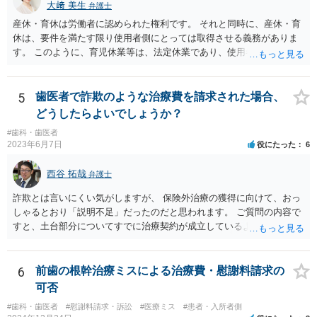
大﨑 美生
弁護士
産休・育休は労働者に認められた権利です。 それと同時に、産休・育
休は、要件を満たす限り使用者側にとっては取得させる義務がありま
す。 このように、育児休業等は、法定休業であり、使用者側で任意に
設けられる休暇制度とは異なります。 小さな個人歯科医院だからとい
って、産休・育休を認めないということはできません。 ただし、残念
ながら実際には、妊娠・出産をしたら退職する慣行の事業者はありま
5
歯医者で詐欺のような治療費を請求された場合、
す。 しかし、このような慣行となっていること自体が、均等法９条１
どうしたらよいでしょうか？
項に違反します。 均等法違反は行政指導の対象となり、事業者が是正
#歯科・歯医者
勧告に従わない場合には企業名が公表される可能性もあります。 実際
2023年6月7日
役にたった
6
に小さな医院で公表までいったケースがありますが、かなり稀なケー
スと言えます。 また、産休・育休を理由とした解雇は無効であり、損
西谷 拓哉
弁護士
害賠償請求の対象にもなります。 実際にどのようなアクションを取る
かは、職場での人間関係など気になる点があると思いますが、弁護士
詐欺とは言いにくい気がしますが、 保険外治療の獲得に向けて、おっ
か労基署へ一度ご相談いただくと安心だと思います。 均等法 （婚姻、
しゃるとおり「説明不足」だったのだと思われます。 ご質問の内容で
妊娠、出産等を理由とする不利益取扱いの禁止等） 第九条 事業主
すと、土台部分についてすでに治療契約が成立しているように思われ
は、女性労働者が婚姻し、妊娠し、又は出産したことを退職理由とし
ますが、 治療契約を取消すことができれば、５万円の支払義務を消滅
て予定する定めをしてはならない。 ２ 事業主は、女性労働者が婚姻
させることができます。 消費者契約法は、いくつか取消の類型を定め
したことを理由として、解雇してはならない。 ３ 事業主は、その雇
ています。 いくつか該当しそうな取消権をご参考までのせます。 ①土
6
前歯の根幹治療ミスによる治療費・慰謝料請求の
用する女性労働者が妊娠したこと、出産したこと、労働基準法（昭和
台と被せ物の治療は通常同じ歯科で行いますので、被せ物の治療費が
可否
二十二年法律第四十九号）第六十五条第一項の規定による休業を請求
４０万円もかかるというのは 治療費という重要な事項について、不利
し、又は同項若しくは同条第二項の規定による休業をしたことその他
#歯科・歯医者
#慰謝料請求・訴訟
#医療ミス
#患者・入所者側
益なる事実の不告知があった認められると考えられます。 そのため、