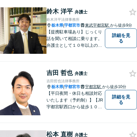
しています。お気軽にお問い
鈴木 洋平
合わせください。
弁護士
鈴木洋平法律事務所
栃木県
宇都宮市
東武宇都宮駅
から徒歩9分
|
【提携駐車場あり】じっくり
詳細を見
話を聞いて相談に乗ります。
る
弁護士として１０年以上の経
験をもとに適切なアドバイス
をいたします。ぜひ一度ご相
談ください。
吉田 哲也
弁護士
吉田哲也法律事務所
栃木県
宇都宮市
宇都宮駅
から徒歩10分
|
【平日夜間・休日も相談対応
詳細を見
いたします（予約制）】【JR
る
宇都宮駅西口から徒歩１０
分・事務所ビル１階が駐車場
となっています】相談者様の
お話をしっかりと聞き，丁寧
松本 直樹
に対応いたします。ぜひ一度
弁護士