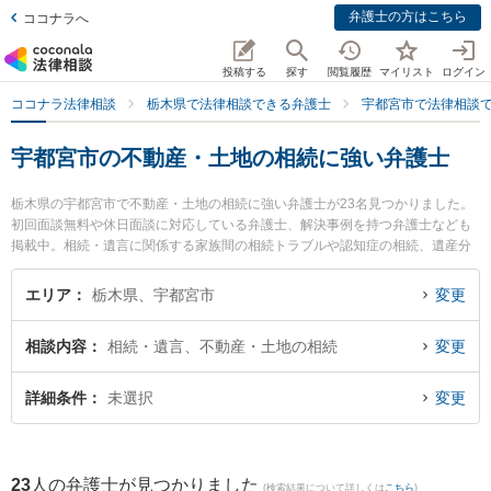
弁護士の方はこちら
ココナラへ
投稿する
探す
閲覧履歴
マイリスト
ログイン
ココナラ法律相談
栃木県で法律相談できる弁護士
宇都宮市で法律相談
宇都宮市の不動産・土地の相続に強い弁護士
栃木県の宇都宮市で不動産・土地の相続に強い弁護士が23名見つかりました。
初回面談無料や休日面談に対応している弁護士、解決事例を持つ弁護士なども
掲載中。相続・遺言に関係する家族間の相続トラブルや認知症の相続、遺産分
割等の細かな分野での絞り込み検索もでき便利です。特に弁護士法人ALG＆Ass
ociates 宇都宮法律事務所の山本 祐輔弁護士や弁護士法人高木・尾畑法律事務
エリア
栃木県、宇都宮市
変更
所の尾畑 慧弁護士、弁護士法人栃のふたば法律事務所の小坂 誉弁護士のプロフ
ィール情報や弁護士費用、強みなどが注目されています。『宇都宮市で土日や
相談内容
相続・遺言、不動産・土地の相続
変更
夜間に発生した不動産・土地の相続のトラブルを今すぐに弁護士に相談した
い』『不動産・土地の相続のトラブル解決の実績豊富な近くの弁護士を検索し
たい』『初回相談無料で不動産・土地の相続を法律相談できる宇都宮市内の弁
詳細条件
未選択
変更
護士に相談予約したい』などでお困りの相談者さんにおすすめです。
23
人の弁護士が見つかりました
(検索結果について詳しくは
こちら
)