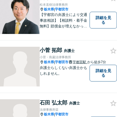
ご相談ください。
松本直樹法律事務所
栃木県
宇都宮市
|
【宇都宮の弁護士により交通
詳細を見
事故相談】【相談料・着手金
る
無料】賠償金が増えなかった
場合，報酬はいただきませ
ん。交通事故の被害にあわれ
た方々のお力になりたいとい
う強い思いから，交通事故問
小菅 拓郎
弁護士
題に積極的に取り組んでいま
小菅・島薗法律事務所
す。お気軽にお問い合わせく
栃木県
宇都宮市
宇都宮駅
から徒歩7分
|
ださい。
弁護士らしくない弁護士かも
詳細を見
しれません。
る
石田 弘太郎
弁護士
法律事務所栞
栃木県
宇都宮市
|