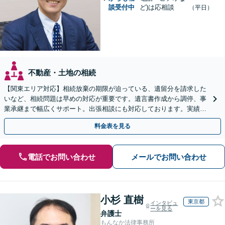
談受付中
ど)は応相談
（平日）
不動産・土地の相続
【関東エリア対応】相続放棄の期限が迫っている、遺留分を請求した
いなど、相続問題は早めの対応が重要です。遺言書作成から調停、事
業承継まで幅広くサポート。出張相談にも対応しております。実績豊
富な当事務所へ今すぐご連絡ください【初回相談無料】
料金表を見る
電話でお問い合わせ
メールでお問い合わせ
小杉 直樹
東京都
インタビュ
ーを見る
弁護士
もんなか法律事務所