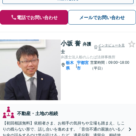
電話でお問い合わせ
メールでお問い合わせ
小坂 誉
弁護
インタビューを見
る
士
弁護士法人栃のふたば法律事務所
栃木
宇都宮
営業時間：09:00~18:00
|
県
市
（平日）
不動産・土地の相続
【初回相談無料】依頼者さま、お相手の気持ちや立場も踏まえ、しこ
りの残らない形で、話し合いを進めます。「音信不通の親族がいる／
お金の話をするのは気が引ける」など。遺産分割、遺留分、相続放