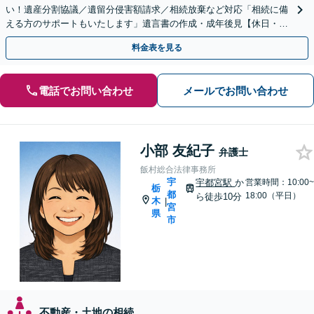
い！遺産分割協議／遺留分侵害額請求／相続放棄など対応「相続に備
える方のサポートもいたします」遺言書の作成・成年後見【休日・夜
間面談あり】【ビデオ面談対応】
料金表を見る
電話でお問い合わせ
メールでお問い合わせ
小部 友紀子
弁護士
飯村総合法律事務所
宇
宇都宮駅
か
営業時間：10:00~
栃
都
18:00（平日）
ら徒歩10分
木
|
宮
県
市
不動産・土地の相続