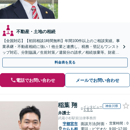
不動産・土地の相続
【全国対応】【初回相談1時間無料】年間100件以上のご相談実績。事
業承継・不動産相続に強い！他士業と連携し、税務・登記もワンスト
ップ対応。分割協議／生前対策／遺留分の請求／相続放棄等。財産の
徹底調査と粘り強い交渉により、最善の解決へ。
料金表を見る
電話でお問い合わせ
メールでお問い合わせ
稲葉 翔
神奈川県
インタビュー
を見る
弁護士
武蔵小杉駅前法律事務所
営業時間：0
宇都宮市
面談方法(対面・
からも相
電話・ビデオな
9:00~17:00