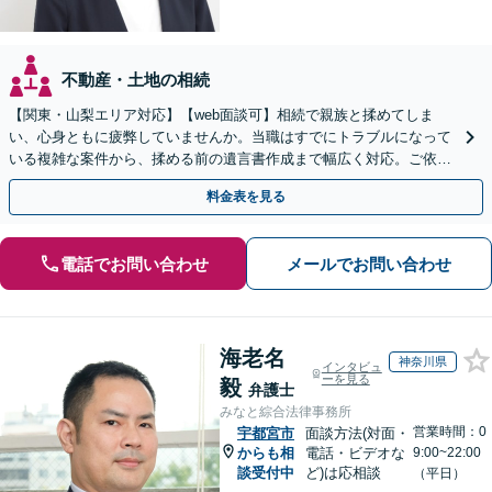
不動産・土地の相続
【関東・山梨エリア対応】【web面談可】相続で親族と揉めてしま
い、心身ともに疲弊していませんか。当職はすでにトラブルになって
いる複雑な案件から、揉める前の遺言書作成まで幅広く対応。ご依頼
者様の心に最後まで寄り添います。【休日面談可】
料金表を見る
電話でお問い合わせ
メールでお問い合わせ
海老名
神奈川県
インタビュ
ーを見る
毅
弁護士
みなと綜合法律事務所
営業時間：0
宇都宮市
面談方法(対面・
からも相
電話・ビデオな
9:00~22:00
談受付中
ど)は応相談
（平日）