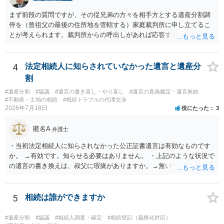
まず前段の質問ですが、その従兄弟の方々を相手方とする遺産分割調
停を（曾祖父の最後の住所地を管轄する）家庭裁判所に申し立てるこ
とが考えられます。裁判所からの呼出しがあれば応答する可能性がま
だあるのではないでしょうか。 後段の質問については、相続放棄は可
能と思われます。時間が思った以上にないので必要書類をてきぱきと
揃える必要があります。その点是非御注意ください。
4
法定相続人に知らされていなかった遺言と遺産分
割
#遺産分割
#協議
#遺言の書き直し・やり直し
#遺言の真偽鑑定・遺言無効
#不動産・土地の相続
#相続トラブルの代理交渉
2026年7月18日
役にたった
3
匿名A
弁護士
・当初法定相続人に知らされなかった公正証書遺言は有効なものです
か。 →有効です。知らせる必要はありません。 ・上記のような状況で
の遺言の書き換えは、叔父に瑕疵がありますか。→無いです。 ・分割
する場合の比率は、現状で、客観的に見てどの程度が妥当と考えられ
ますか。 →本人が自由に決められますので、どこが妥当とは言えない
です。客観的な基準もありません。 ・できれば穏やかに、分割を拒否
5
相続は誰ができますか
することはできますか。 →分割を拒否するということは、遺産はいら
ないということでしょうか。遺言で、受取を指定されててもいらない
#遺産分割
#協議
#相続人調査・確定
#相続登記（義務化対応）