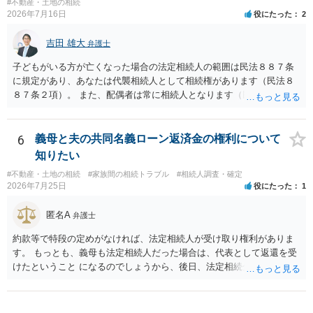
と拒否することはできます。理由を説明する必要はありません。
#不動産・土地の相続
2026年7月16日
役にたった
2
吉田 雄大
弁護士
子どもがいる方が亡くなった場合の法定相続人の範囲は民法８８７条
に規定があり、あなたは代襲相続人として相続権があります（民法８
８７条２項）。 また、配偶者は常に相続人となります（民法８９０
条）。 「祖父の子供３人」の方の配偶者がご健在であれば、その方に
も相続権があります。つまり、孫５人に加えて「おじ又はおば」にも
相続権がある可能性があります。
6
義母と夫の共同名義ローン返済金の権利について
知りたい
#不動産・土地の相続
#家族間の相続トラブル
#相続人調査・確定
2026年7月25日
役にたった
1
匿名A
弁護士
約款等で特段の定めがなければ、法定相続人が受け取り権利がありま
す。 もっとも、義母も法定相続人だった場合は、代表として返還を受
けたということ になるのでしょうから、後日、法定相続分に基づいて
精算を求めることは可能と思います。