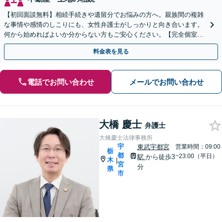
【初回面談無料】相続手続きや遺留分でお悩みの方へ。親族間の複雑
な事情や感情のしこりにも、女性弁護士がしっかりと向き合います。
何から始めればよいか分からない方もご安心ください。【完全個室・
バリアフリー完備】
料金表を見る
電話でお問い合わせ
メールでお問い合わせ
大橋 慶士
弁護士
大橋慶士法律事務所
宇
東武宇都宮
営業時間：09:00
栃
都
~23:00（平日）
駅
から徒歩3
木
|
宮
分
県
市