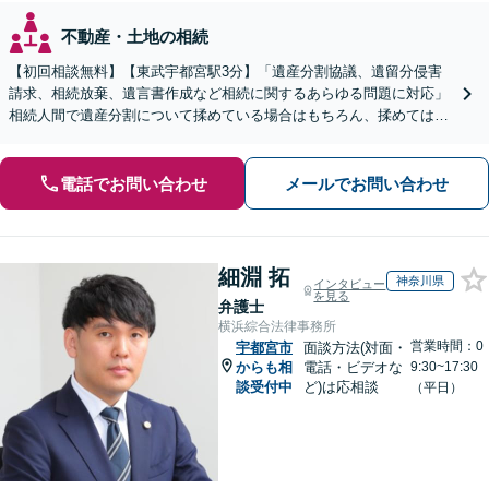
不動産・土地の相続
【初回相談無料】【東武宇都宮駅3分】「遺産分割協議、遺留分侵害
請求、相続放棄、遺言書作成など相続に関するあらゆる問題に対応」
相続人間で遺産分割について揉めている場合はもちろん、揉めてはい
ないけれど手続きに不安があるという方もご相談ください。
電話でお問い合わせ
メールでお問い合わせ
細淵 拓
神奈川県
インタビュー
を見る
弁護士
横浜綜合法律事務所
営業時間：0
宇都宮市
面談方法(対面・
からも相
電話・ビデオな
9:30~17:30
談受付中
ど)は応相談
（平日）