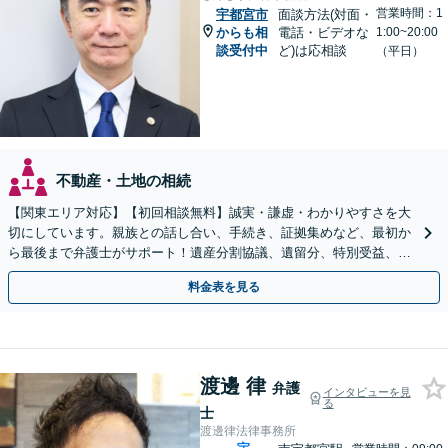
営業時間：1
宇都宮市
面談方法(対面・
からも相
電話・ビデオな
1:00~20:00
談受付中
ど)は応相談
（平日）
不動産・土地の相続
【関東エリア対応】【初回相談無料】誠実・謙虚・わかりやすさを大
切にしています。親族との話し合い、手続き、証拠集めなど、最初か
ら最後まで弁護士がサポート！遺産分割協議、遺留分、特別受益、使
い込み、相続放棄など、お任せ【弁護士歴15年以上】
料金表を見る
渡邊 律
弁護
インタビューを見
る
士
渡邊律法律事務所