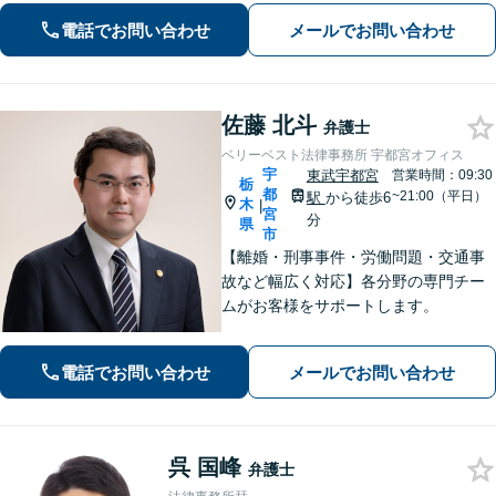
電話でお問い合わせ
メールでお問い合わせ
佐藤 北斗
弁護士
ベリーベスト法律事務所 宇都宮オフィス
宇
東武宇都宮
営業時間：09:30
栃
都
~21:00（平日）
駅
から徒歩6
木
|
宮
分
県
市
【離婚・刑事事件・労働問題・交通事
故など幅広く対応】各分野の専門チー
ムがお客様をサポートします。
電話でお問い合わせ
メールでお問い合わせ
呉 国峰
弁護士