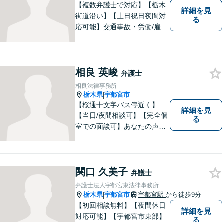
【複数弁護士で対応】【栃木
詳細を見
街道沿い】【土日祝日夜間対
る
応可能】交通事故・労働/雇用
問題・刑事事件に注力してい
ます。宇都宮市の弁護士で
す。是非一度ご相談くださ
い。
相良 英峻
弁護士
相良法律事務所
栃木県
宇都宮市
|
【桜通十文字バス停近く】
詳細を見
【当日/夜間相談可】【完全個
る
室での面談可】あなたの声を
聞かせてください。親切・丁
寧な対応を心がけておりま
す。 事務所HPもご覧くださ
い。 https://sagara-law-office.j
関口 久美子
弁護士
p/
弁護士法人宇都宮東法律事務所
栃木県
宇都宮市
宇都宮駅
から徒歩9分
|
【初回相談無料】【夜間休日
詳細を見
対応可能】【宇都宮市東部】
る