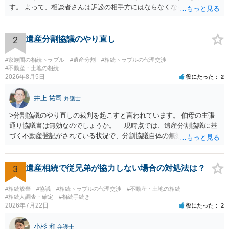
す。 よって、相談者さんは訴訟の相手方にはならなくなるので（明け
渡し請求の対象ではなくなるので）請求棄却となります。 相続放棄受
理証明を家庭裁判所で取得し、コピーを答弁書に添えて裁判所に提出
してください。 質問２について 請求棄却を求める答弁書を提出すれ
2
遺産分割協議のやり直し
ば、第１回期日は出席する必要がありません。その日は差支え（用事
があり出席できない）との記載で十分です。 質問３について 弁護士で
#家族間の相続トラブル
#遺産分割
#相続トラブルの代理交渉
はないので、ｍｉｎｔｓでの提出の必要は無いと思います。郵送（期
#不動産・土地の相続
2026年8月5日
役にたった
2
限までに届けばよい）で十分です。 詳細は、書面記載の裁判所書記官
にお問い合わせください。 以上、ご参考まで。
井上 祐司
弁護士
>分割協議のやり直しの裁判を起こすと言われています。 伯母の主張
通り協議書は無効なのでしょうか。 現時点では、遺産分割協議に基
づく不動産登記がされている状況で、分割協議自体の無効を裁判所が
認めたわけではないので、分割協議の効力に影響はありません。 先
方の訴訟の主張及び立証次第ですが、 ・御祖母様の認知能力に関する
医師の意見書、筆跡鑑定 が提出されればその効力が否定される可能性
3
遺産相続で従兄弟が協力しない場合の対処法は？
はありますが、 ・伯母様自身が分割協議に加わっていること ・御祖母
様の意に反する遺産分割協議を行う実益が誰にあったかの立証が困難
#相続放棄
#協議
#相続トラブルの代理交渉
#不動産・土地の相続
であること からすると、実際に遺産分割協議の効力が否定される可能
#相続人調査・確定
#相続手続き
2026年7月22日
役にたった
2
性はそれほど高くない（立証のハードルは非常に高い）ということが
言えると思います。
小杉 和
弁護士