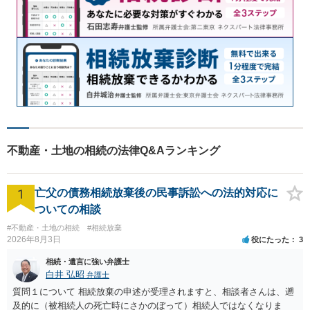
不動産・土地の相続の法律Q&Aランキング
1
亡父の債務相続放棄後の民事訴訟への法的対応に
ついての相談
#不動産・土地の相続
#相続放棄
2026年8月3日
役にたった
3
相続・遺言に強い弁護士
白井 弘昭
弁護士
質問１について 相続放棄の申述が受理されますと、相談者さんは、遡
及的に（被相続人の死亡時にさかのぼって）相続人ではなくなりま