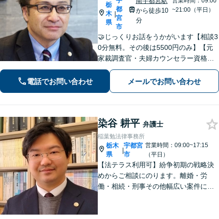
宇
南宇都宮駅
営業時間：09:00
栃
都
~21:00（平日）
から徒歩10
木
|
宮
分
県
市
🤝じっくりお話をうかがいます【相談3
0分無料。その後は5500円のみ】【元
家裁調査官・夫婦カウンセラー資格あ
り】時間を気にせずじっくりお話をう
かがいます。一人ではどうにもできな
電話でお問い合わせ
メールでお問い合わせ
い、不安やお悩みは、是非、私にゆっ
くりお話しください
染谷 耕平
弁護士
稲葉勉法律事務所
栃木
宇都宮
営業時間：09:00~17:15
|
県
市
（平日）
【法テラス利用可】紛争初期の戦略決
めからご相談にのります。離婚・労
働・相続・刑事その他幅広い案件につ
いて、ご相談から交渉・調停・裁判ま
で、どの段階でも適切なサポートが可
能です。