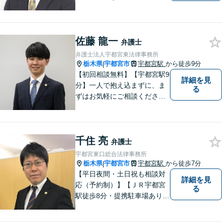
頼れる存在でありたい。」が
モットーです。【初回面談無
料】【夜間／休日対応可】交
佐藤 龍一
通事故／遺産相続／借金問題
弁護士
／企業法務／離婚問題などさ
弁護士法人宇都宮東法律事務所
まざまな分野に力を入れてお
栃木県
宇都宮市
宇都宮駅
から徒歩9分
|
ります。
【初回相談無料】【宇都宮駅9
詳細を見
分】一人で抱え込まずに、ま
る
ずはお気軽にご相談くださ
い。【夜間休日対応可能】
千住 亮
弁護士
宇都宮東口総合法律事務所
栃木県
宇都宮市
宇都宮駅
から徒歩7分
|
【平日夜間・土日祝も相談対
詳細を見
応（予約制）】【ＪＲ宇都宮
る
駅徒歩8分・提携駐車場あり】
相談者様にとって分かりやす
く、和やかな法律相談を目指