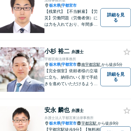
法律事務所栞
栃木県
宇都宮市
|
【残業代】【不当解雇】【労
詳細を見
災】労働問題（労働者側）に
る
は力を入れており、年間多数
の相談・受任実績がありま
す。また、所属弁護士全員が
日本労働弁護団（労働者側の
弁護士団体）に所属していま
小杉 裕二
弁護士
す。
宇都宮南法律事務所
栃木県
宇都宮市
南宇都宮駅
から徒歩5分
|
【完全個室】依頼者様の立場
詳細を見
に立ち、納得のいく形で手続
る
きを進めていただけるよう、
しっかりとお話をお伺いし、
丁寧に説明を行います。 弁護
士業はサービス業であると認
安永 麟也
識し、常に誠実で真摯な対応
弁護士
を心掛けています。【南宇都
弁護士法人宇都宮東法律事務所
宮駅5分】
栃木県
宇都宮市
宇都宮駅
から徒歩9分
|
【宇都宮駅徒歩9分】【無料相