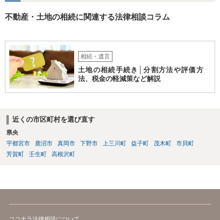
不動産・土地の相続に関連する法律相談コラム
相続・遺言
土地の相続手続き│分割方法や評価方
法、税金の軽減策など解説
近くの市区町村を選び直す
県央
宇都宮市
鹿沼市
真岡市
下野市
上三川町
益子町
茂木町
市貝町
芳賀町
壬生町
高根沢町
ココナラ法律相談について