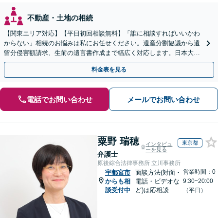
不動産・土地の相続
【関東エリア対応】【平日初回相談無料】「誰に相談すればいいかわ
からない」相続のお悩みは私にお任せください。遺産分割協議から遺
留分侵害額請求、生前の遺言書作成まで幅広く対応します。日本大通
り駅直結でアクセス良好。
料金表を見る
電話でお問い合わせ
メールでお問い合わせ
粟野 瑞穂
東京都
インタビュ
ーを見る
弁護士
原後綜合法律事務所 立川事務所
営業時間：0
宇都宮市
面談方法(対面・
からも相
電話・ビデオな
9:30~20:00
談受付中
ど)は応相談
（平日）