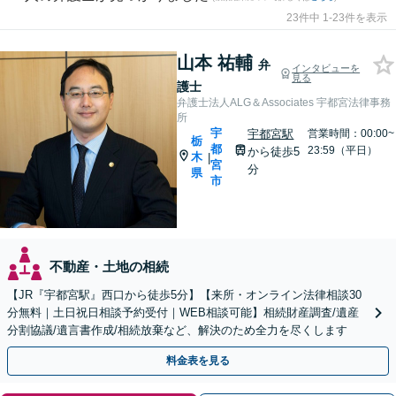
23件中 1-23件を表示
山本 祐輔
弁
インタビューを
見る
護士
弁護士法人ALG＆Associates 宇都宮法律事務
所
宇
宇都宮駅
営業時間：00:00~
栃
都
23:59（平日）
から徒歩5
木
|
宮
分
県
市
不動産・土地の相続
【JR『宇都宮駅』西口から徒歩5分】【来所・オンライン法律相談30
分無料｜土日祝日相談予約受付｜WEB相談可能】相続財産調査/遺産
分割協議/遺言書作成/相続放棄など、解決のため全力を尽くします
料金表を見る