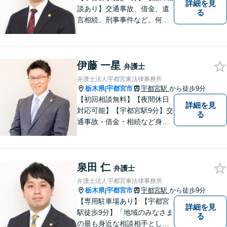
詳細を見
談あり】交通事故、借金、遺
る
言相続、刑事事件など。何か
分からなくて困っていること
や不安なことがあれば、決し
て一人で抱え込まず、お気軽
伊藤 一星
にご相談ください。真摯に対
弁護士
応してまいります。【完全個
弁護士法人宇都宮東法律事務所
室】【土日祝の相談可】
栃木県
宇都宮市
宇都宮駅
から徒歩9分
|
【初回相談無料】【夜間休日
詳細を見
対応可能】【宇都宮駅9分】交
る
通事故・借金・相続など身近
な法的トラブルを多く手がけ
てきました。地域に密着した
弁護士として依頼者の話にじ
泉田 仁
っくり耳を傾け、まずは不安
弁護士
を取り除いた上で今後の見通
弁護士法人宇都宮東法律事務所
しをわかりやすく説明しま
栃木県
宇都宮市
宇都宮駅
から徒歩9分
|
す。
【専用駐車場あり】【宇都宮
詳細を見
駅徒歩9分】「地域のみなさま
る
の最も身近な相談相手として