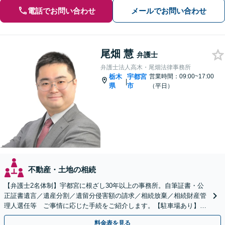
電話でお問い合わせ
メールでお問い合わせ
尾畑 慧
弁護士
弁護士法人高木・尾畑法律事務所
栃木
宇都宮
営業時間：09:00~17:00
|
県
市
（平日）
不動産・土地の相続
【弁護士2名体制】宇都宮に根ざし30年以上の事務所。自筆証書・公
正証書遺言／遺産分割／遺留分侵害額の請求／相続放棄／相続財産管
理人選任等 ご事情に応じた手続をご紹介します。【駐車場あり】
【当日・夜間・休日対応】
料金表を見る