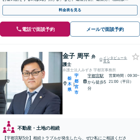
棄、使い込みなど、お気軽にご相談ください【完全個室】
料金表を見る
電話で面談予約
メールで面談予約
金子 周平
弁
インタビューを
見る
護士
弁護士法人みずき 宇都宮事務所
宇
宇都宮駅
営業時間：09:30~
栃
都
21:00（平日）
から徒歩5
木
|
宮
分
県
市
不動産・土地の相続
【宇都宮駅5分】相続トラブルが発生したら、ぜひ私にご相談くださ