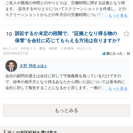
ご友人や職場の仲間とのやりとりは、労働時間に関する証拠となり得
ます。 該当するやりとりについてスクリーンショットを作成し、どの
スクリーンショットからどの年月日の労働時間について推定できるか
報告書にまとめ、ハローワークに提出しましょう。
10
訴訟するか未定の段階で、“証拠となり得る物の
保管”を会社に応じてもらえる方法は在りますか?
#セクハラ
#手術ミス・事故
#患者・入所者側
#セクハラ
2021年4月27日
役にたった
11
木野 博徳
弁護士
会社の顧問弁護士は会社に対して守秘義務を負っているだけですの
で、紛争の相手方となり得るあなたから聞いた話については基本的に
会社に対して報告することになるかと存じます。一般的に弁護士かぎ
りの話にしてほしいという相手方の要望を受け容れることは状況によ
ってはあるかもしれませんが、相手方に誤解を与える可能性があり、
利益相反の問題が生じうるのでそういった要請は拒絶する場合が大半
もっとみる
でしょうし、とりわけ今回の状況において弁護士かぎりの話にしてほ
しいという要望を受け容れる弁護士はほとんどいないと思います。 会
社内の部署に相談した場合についても通常は会社内で情報共有が図ら
れるでしょうから、結局のところ、関係資料等をまとめて一度弁護士
近くの市区町村を選び直す