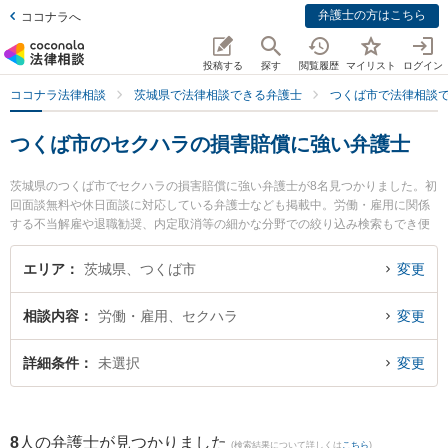
弁護士の方はこちら
ココナラへ
投稿する
探す
閲覧履歴
マイリスト
ログイン
ココナラ法律相談
茨城県で法律相談できる弁護士
つくば市で法律相談
つくば市のセクハラの損害賠償に強い弁護士
茨城県のつくば市でセクハラの損害賠償に強い弁護士が8名見つかりました。初
回面談無料や休日面談に対応している弁護士なども掲載中。労働・雇用に関係
する不当解雇や退職勧奨、内定取消等の細かな分野での絞り込み検索もでき便
利です。特にさくらの杜法律事務所の塚田 学弁護士やあおば総合法律事務所の
田仲 剛弁護士、つくば中央法律事務所の堀越 智也弁護士のプロフィール情報や
エリア
茨城県、つくば市
変更
弁護士費用、強みなどが注目されています。『つくば市で土日や夜間に発生し
たセクハラの損害賠償のトラブルを今すぐに弁護士に相談したい』『セクハラ
相談内容
労働・雇用、セクハラ
変更
の損害賠償のトラブル解決の実績豊富な近くの弁護士を検索したい』『初回相
談無料でセクハラの損害賠償を法律相談できるつくば市内の弁護士に相談予約
したい』などでお困りの相談者さんにおすすめです。
詳細条件
未選択
変更
8
人の弁護士が見つかりました
(検索結果について詳しくは
こちら
)