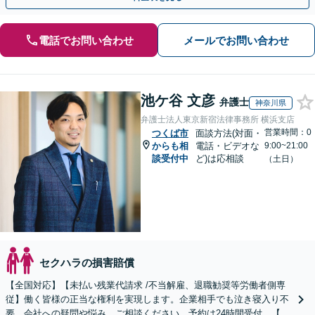
電話でお問い合わせ
メールでお問い合わせ
池ケ谷 文彦
弁護士
神奈川県
弁護士法人東京新宿法律事務所 横浜支店
営業時間：0
つくば市
面談方法(対面・
からも相
電話・ビデオな
9:00~21:00
談受付中
ど)は応相談
（土日）
セクハラの損害賠償
【全国対応】【未払い残業代請求 /不当解雇、退職勧奨等労働者側専
従】働く皆様の正当な権利を実現します。企業相手でも泣き寝入り不
要。会社への疑問や悩み、ご相談ください。予約は24時間受付。【初