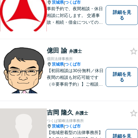
茨城県
つくば市
|
事前予約で、夜間相談・休日
詳細を見
相談に対応します。 交通事
る
故・相続・借金についてのご
相談は初回無料で実施いたし
ますので、お問合せくださ
い。
億田 諭
弁護士
億田法律事務所
茨城県
つくば市
|
【初回相談は30分無料／休日
詳細を見
夜間の相談も対応可能です
る
（※要事前予約）】ご相談、
ご依頼をいただいた方が、次
の一歩を踏み出せるアドバイ
スを心がけています。お気軽
にお問合せください。
吉岡 隆久
弁護士
つくば紫峰法律事務所
茨城県
つくば市
|
【地域密着型の法律事務所】
詳細を見