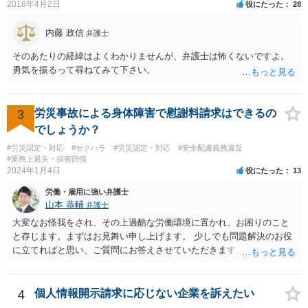
2018年4月2日
役にたった
28
内藤 政信
弁護士
そのあたりの経緯はよくわかりませんが、弁護士は怖くないですよ。
勇気を振るって尋ねてみて下さい。
3
労災事故による身体障害で慰謝料請求はできるの
でしょうか？
#労災認定・対応
#セクハラ
#労災認定・対応
#安全配慮義務違反
#業務上過失・損害賠償
2024年1月4日
役にたった
13
労働・雇用に強い弁護士
山本 恭輔
弁護士
大変なお怪我をされ、その上過酷な労働環境に置かれ、お困りのこと
と存じます。まずはお見舞い申し上げます。 少しでも問題解決のお役
に立てればと思い、ご質問にお答えさせていただきます。 ご相談者の
具体的な会社内での立場や入手可能な証拠資料にもよりますが、お怪
我に関しては労災保険からの給付や会社からの損害賠償が、過重労働
に関しては未払残業代の支払が受けられる可能性がある事案とお見受
4
個人情報開示請求に応じない企業を訴えたい
けします。 請求が認められる可能性や採るべき手続を検討するには、