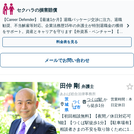
セクハラの損害賠償
【Career Defender】【最速1か月】退職パッケージ交渉に注力。退職
勧奨、不当解雇等対応。企業法務歴15年の弁護士が特別退職金の獲得
をサポート。資産とキャリアを守ります【外資系・ベンチャー】【初
回面談無料】【オンライン完結】
料金表を見る
メールでお問い合わせ
田仲 剛
弁護士
あおば総合法律事務所
茨
つくば駅
か
営業時間：本
つく
城
|
日定休日
ら徒歩1分
ば市
県
【初回相談無料】【夜間／休日対応可
能】【つくば駅徒歩1分】【駐車場有】
相談者さまの不安を取り除くために1件