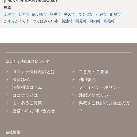
に相談した上で、事案の見通し等を示してもらい、訴訟するかどうか
県南
を早急に決断された方が良いかと存じます。訴訟提起を選択される場
合は、通常、会社が隠蔽のため過去の記録を廃棄すること等を防ぐた
土浦市
石岡市
龍ケ崎市
取手市
牛久市
つくば市
守谷市
稲敷市
め、弁護士と相談の上、訴え提起前の証拠保全の要否等を検討するこ
かすみがうら市
つくばみらい市
美浦村
阿見町
河内町
利根町
とになります。 いずれにせよ、あなたの動きを悟られた場合、少なく
とも一般論としては会社が隠蔽工作を行う可能性があるため、慎重な
対応が必要になってくるかと存じます。
ココナラ法律相談について
ココナラ法律相談とは
ご意見・ご要望
法律Q&A
利用規約
法律相談コラム
プライバシーポリシー
ココナラとは
外部送信ポリシー
よくあるご質問
掲載をご検討の弁護士の方
へ
運営へのお問い合わせ
会社情報