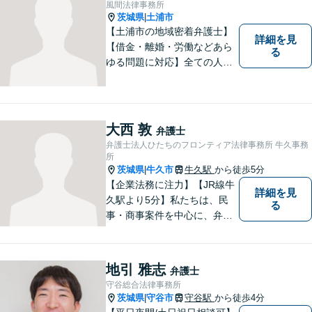
風間法律事務所
茨城県
土浦市
|
【土浦市の地域密着弁護士】
詳細を見
【借金・離婚・労働などあら
る
ゆる問題に対応】全ての人へ
の誠意を忘れず、1つ1つの問
題に向き合います。依頼者様
の将来を見据えた、納得の解
決を目指します。まずはお気
大西 敦
弁護士
軽にご相談ください。【駐車
弁護士法人ひたちのフロンティア法律事務所 牛久事務
場有】
所
茨城県
牛久市
牛久駅
から徒歩5分
|
【企業法務に注力】【JR線牛
詳細を見
久駅より5分】私たちは、民
る
事・商事案件を中心に、弁護
士活動に取り組んでおりま
す。特に、企業法務について
は法律資料を迅速に用いた、
地引 雅志
弁護士
的確なアプローチで活動に取
守谷総合法律事務所
り組んでおります。是非、お
茨城県
守谷市
守谷駅
から徒歩4分
|
気軽にご相談ください。