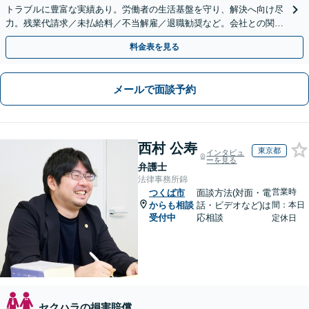
トラブルに豊富な実績あり。労働者の生活基盤を守り、解決へ向け尽
力。残業代請求／未払給料／不当解雇／退職勧奨など。会社との関係
性も考慮し、ご意向を尊重しながら丁寧に対応いたします
料金表を見る
メールで面談予約
西村 公寿
東京都
インタビュ
ーを見る
弁護士
法律事務所錦
営業時
つくば市
面談方法(対面・電
からも相談
話・ビデオなど)は
間：本日
受付中
応相談
定休日
セクハラの損害賠償