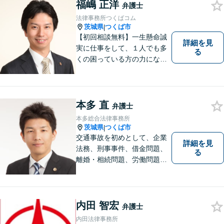
福嶋 正洋
弁護士
法律事務所つくばコム
茨城県
つくば市
|
【初回相談無料】一生懸命誠
詳細を見
実に仕事をして、１人でも多
る
くの困っている方の力にな
り、依頼者から感謝されるよ
うな弁護士像を理想としてき
ました。弁護士に相談すべき
事案かどうかも含め、私が親
本多 直
弁護士
切・丁寧にご対応致します。
本多総合法律事務所
ぜひご相談ください。
茨城県
つくば市
|
交通事故を初めとして、企業
詳細を見
法務、刑事事件、借金問題、
る
離婚・相続問題、労働問題そ
の他幅広い事件に対応してお
ります。 皆様にとって最良の
結果をご提供できるよう、誠
実・迅速・丁寧な事件処理を
内田 智宏
弁護士
心掛けています。
内田法律事務所