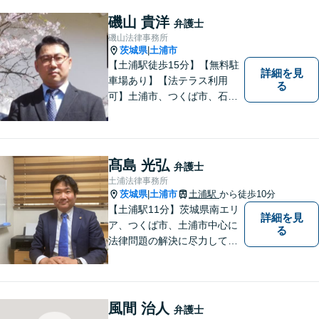
磯山 貴洋
弁護士
磯山法律事務所
茨城県
土浦市
|
【土浦駅徒歩15分】【無料駐
詳細を見
車場あり】【法テラス利用
る
可】土浦市、つくば市、石岡
市、かすみがうら市、稲敷
市、牛久市、阿見町、美浦村
ほか、県内・県外対応しま
す。
髙島 光弘
弁護士
土浦法律事務所
茨城県
土浦市
土浦駅
から徒歩10分
|
【土浦駅11分】茨城県南エリ
詳細を見
ア、つくば市、土浦市中心に
る
法律問題の解決に尽力してお
ります。地域の実情を踏まえ
た丁寧な対応を心掛けていま
す。お困りごとがありました
ら、お気軽にご相談くださ
風間 治人
弁護士
い。