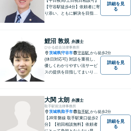
【平日夜間/土日祝日相談可】
詳細を見
【守谷駅徒歩4分】依頼者に寄
る
り添い、ともに解決を目指し
ます。
鯉沼 敦規
弁護士
ひかる総合法律事務所
茨城県
守谷市
守谷駅
から徒歩2分
|
{休日対応可} 対話を重視し、
詳細を見
優しくわかりやすい法サービ
る
スの提供を目指してまいりま
す。
大関 太朗
弁護士
取手駅前法律事務所
茨城県
取手市
取手駅
から徒歩2分
|
【JR常磐線 取手駅東口徒歩2
詳細を見
分】【初回相談無料】依頼者
る
にとって負担とならない早期