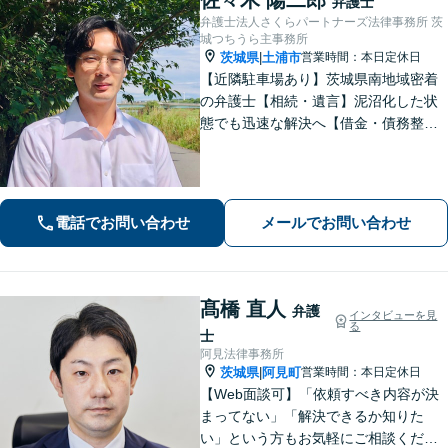
弁護士
弁護士法人さくらパートナーズ法律事務所 茨
城つちうら主事務所
茨城県
土浦市
営業時間：本日定休日
|
【近隣駐車場あり】茨城県南地域密着
の弁護士【相続・遺言】泥沼化した状
態でも迅速な解決へ【借金・債務整
理】個人法人問わず債務整理に尽力。
一つひとつの問題に真摯に向き合いま
す。【初回面談無料】【法テラス利用
可】【休日・夜間対応可】
電話でお問い合わせ
メールでお問い合わせ
髙橋 直人
弁護
インタビューを見
る
士
阿見法律事務所
茨城県
阿見町
営業時間：本日定休日
|
【Web面談可】「依頼すべき内容が決
まってない」「解決できるか知りた
い」という方もお気軽にご相談くださ