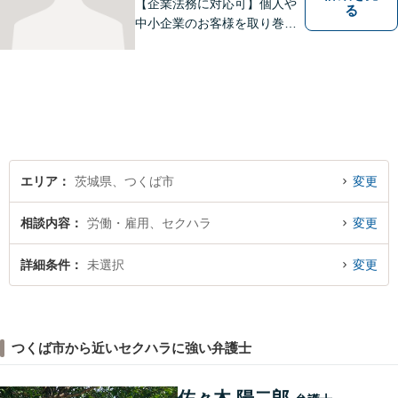
【企業法務に対応可】個人や
る
中小企業のお客様を取り巻く
法的紛争を解決し、予防する
ためのお手伝いをしておりま
す。また、相続分野では相続
人38名の案件の対応経験がご
ざいます。ぜひ、お気軽にご
相談ください。
エリア
茨城県、つくば市
変更
相談内容
労働・雇用、セクハラ
変更
詳細条件
未選択
変更
つくば市から近いセクハラに強い弁護士
佐々木 陽二郎