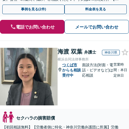
回面談無料】【夜間・休日対応可】
事例を見る(2件)
料金表を見る
電話でお問い合わせ
メールでお問い合わせ
海渡 双葉
弁護士
神奈川県
横浜合同法律事務所
営業時
つくば市
面談方法(対面・電
からも相談
話・ビデオなど)は
間：本日
受付中
応相談
定休日
セクハラの損害賠償
【初回相談無料】【労働者側に特化・神奈川労働弁護団に所属】労働