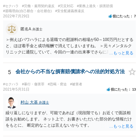
様々な事情のヒアリングや証拠資料の検討が必要になるため、今後の
#セクハラ
#労働・雇用契約違反
#労災対応
#業務上過失・損害賠償
方針の検討も含め、一度面談にて法律相談をされることをおすすめし
#退職理由(自己都合・会社都合)
#安全配慮義務違反
2022年7月29日
役にたった
7
ます。
匿名A
弁護士
＞例えばパワハラによる退職での慰謝料の相場が50～100万円だとする
と、ほぼ着手金と成功報酬で消えてしまいますね。 ＞元々メンタルク
リニックに通院していて、今回の一連の出来事でさらに悪化した事実
を医師の診断書で証拠として提出しても慰謝料は変わらないですか？
万が一、慰謝料請求が認められるにしても金額としては微々たるもの
かと思いますが、依頼する弁護士に詳細を説明したうえで指示を仰い
5
会社からの不当な損害賠償請求への法的対処方法
だ方がいいかと思います。
#セクハラ
#暴行・傷害罪
#恐喝・脅迫
#被害者
2021年5月31日
役にたった
13
村山 大基
弁護士
繰り返しになりますが、可能であれば（現段階でも）お近くで面談相
談をお勧めします。 ネット上で、お書きいただいた部分的な情報だけ
をもとに、 断定的なことは言えないからです。