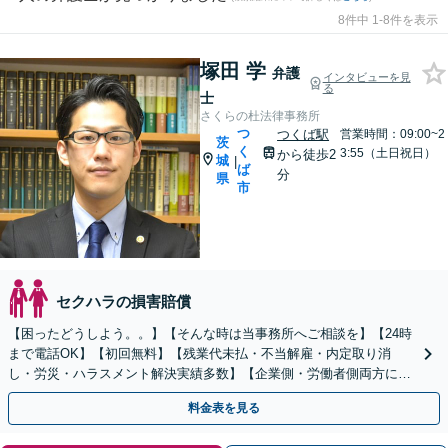
8件中 1-8件を表示
塚田 学
弁護
インタビューを見
る
士
さくらの杜法律事務所
つ
つくば駅
営業時間：09:00~2
茨
く
3:55（土日祝日）
から徒歩2
城
|
ば
分
県
市
セクハラの損害賠償
【困ったどうしよう。。】【そんな時は当事務所へご相談を】【24時
まで電話OK】【初回無料】【残業代未払・不当解雇・内定取り消
し・労災・ハラスメント解決実績多数】【企業側・労働者側両方に対
応可】【従業員トラブル、問題社員対応もお任せください】
料金表を見る