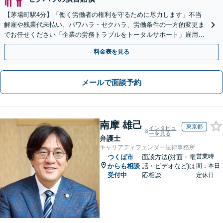
【茅場町駅4分】「働く労働者の権利を守るために尽力します」不当
解雇や残業代未払い、パワハラ・セクハラ、労働条件の一方的変更ま
でお任せください「企業の労務トラブルをトータルサポート」雇用契
約書や就業規則のリーガルチェックなど
料金表を見る
メールで面談予約
南摩 雄己
東京都
インタビュ
ーを見る
弁護士
キャリアディフェンダー法律事務所
営業時
つくば市
面談方法(対面・電
からも相談
話・ビデオなど)は
間：本日
受付中
応相談
定休日