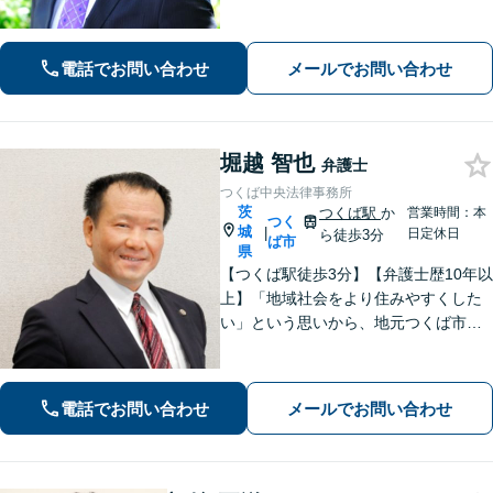
1件のご相談に時間をかけて対応し、相
談者さまに寄り添った解決方法を提案
することを心がけています。まずはお
電話でお問い合わせ
メールでお問い合わせ
気軽にお問い合わせください。
堀越 智也
弁護士
つくば中央法律事務所
茨
つくば駅
か
営業時間：本
つく
城
|
日定休日
ら徒歩3分
ば市
県
【つくば駅徒歩3分】【弁護士歴10年以
上】「地域社会をより住みやすくした
い」という思いから、地元つくば市で
開業◎【離婚・男女問題】慰謝料・養
育費など幅広いトラブルに対応【相
続・遺言】残された借金・不動産に困
電話でお問い合わせ
メールでお問い合わせ
っていませんか？