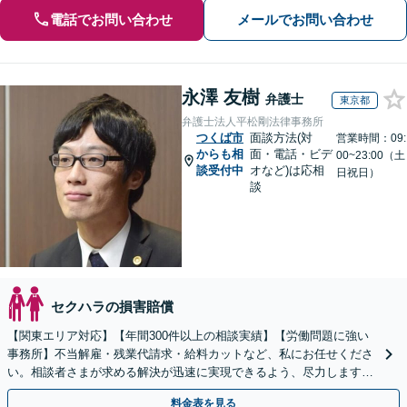
電話でお問い合わせ
メールでお問い合わせ
永澤 友樹
弁護士
東京都
弁護士法人平松剛法律事務所
つくば市
面談方法(対
営業時間：09:
からも相
面・電話・ビデ
00~23:00（土
談受付中
オなど)は応相
日祝日）
談
セクハラの損害賠償
【関東エリア対応】【年間300件以上の相談実績】【労働問題に強い
事務所】不当解雇・残業代請求・給料カットなど、私にお任せくださ
い。相談者さまが求める解決が迅速に実現できるよう、尽力します
【初回相談無料】【着手金無料あり】【労使ともに対応】
料金表を見る