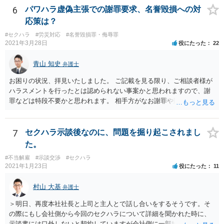
6
パワハラ虚偽主張での謝罪要求、名誉毀損への対
応策は？
#セクハラ
#労災対応
#名誉毀損罪・侮辱罪
2021年3月28日
役にたった
22
青山 知史
弁護士
お困りの状況、拝見いたしました。 ご記載を見る限り、ご相談者様が
ハラスメントを行ったとは認められない事案かと思われますので、謝
罪などは特段不要かと思われます。 相手方がなお謝罪や賠償を要求す
る場合、こうした観点で内容証明郵便などの通知を発したり、また、
訴訟などによって債務不存在確認などを求めることも可能です。 相手
方の行為は、ご相談者様の名誉や名誉感情を損なう事項を第三者に通
7
セクハラ示談後なのに、問題を掘り起こされまし
知したものであり、社内でも共有されている実態を考えれば、金額の
た。
多寡は別として、名誉毀損に基づく損害賠償請求などが成立する可能
#不当解雇
#示談交渉
#セクハラ
性もあるかと思われます。 本件に対する対応ですが、そもそも根拠を
2021年1月23日
役にたった
11
欠く主張であり、会社としても相手方の請求を取り合うつもり事態が
ない可能性もあるかと思われます。 こうした場合であれば、結局は相
村山 大基
弁護士
手方として、言い分がなにも通らないまま、断念ををすることにな
り、ご相談者様も直接に問題のある人物と接触を持たずに済むかと思
＞明日、再度本社社長と上司と主人とで話し合いをするそうです。そ
いますので、必ずしも、ご相談者様がコストをかけて、相手方を責め
の際にもし会社側から今回のセクハラについて詳細を聞かれた時に、
るまでをしなくともよいかとも考えられます。 もっとも、ご相談者様
示談書には口外しないと契約していますが会社側に一部始終を話して