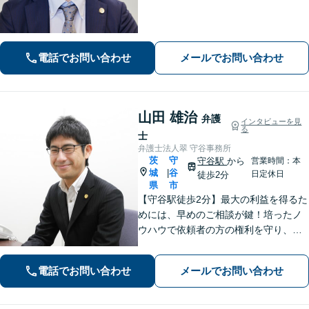
い【阿見町役場近く】相続問題、 交通
事故、 借金問題、 企業法務など幅広く
対応できます
電話でお問い合わせ
メールでお問い合わせ
山田 雄治
弁護
インタビューを見
る
士
弁護士法人翠 守谷事務所
茨
守
守谷駅
から
営業時間：本
城
谷
|
日定休日
徒歩2分
県
市
【守谷駅徒歩2分】最大の利益を得るた
めには、早めのご相談が鍵！培ったノ
ウハウで依頼者の方の権利を守り、最
上のリーガルサービスをお届けしま
す。借金、遺言相続、離婚、企業法務
電話でお問い合わせ
メールでお問い合わせ
その他どんな相談でも受け付けます。