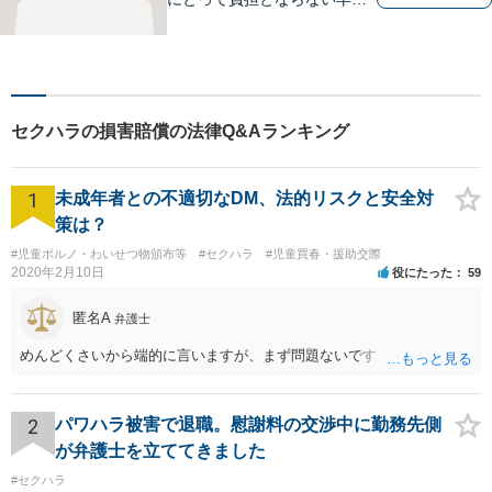
解決を実現。依頼者に負担に
ならない解決方法の提案をモ
ットーとしております。まず
はお電話でご予約を！その場
で相談日が決まります。
セクハラの損害賠償の法律Q&Aランキング
1
未成年者との不適切なDM、法的リスクと安全対
策は？
#児童ポルノ・わいせつ物頒布等
#セクハラ
#児童買春・援助交際
2020年2月10日
役にたった
59
匿名A
弁護士
めんどくさいから端的に言いますが、まず問題ないです
2
パワハラ被害で退職。慰謝料の交渉中に勤務先側
が弁護士を立ててきました
#セクハラ