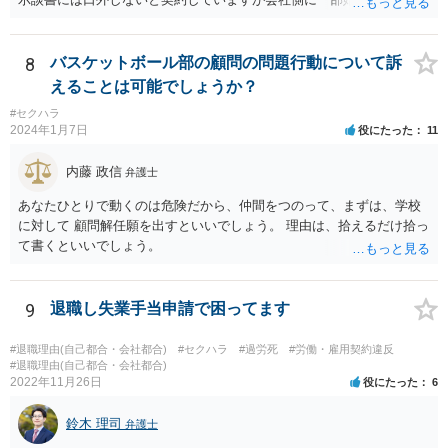
として本件行動が納得できない場合には、コスト面も生じることから
しまって良いのでしょうか？もし会社側の質問に答えてはいけない場
十分にご検討をいただく必要はあるかと思いますが、相手方に対して
合、どのように対応したら良いですか？ 一番無難なのは、①事前に弁
正式な警告の書面を送ったり、名誉毀損に当たりうる行為について、
護士に相談してからにしたい、と伝え、②話し合いを延期してもらっ
8
バスケットボール部の顧問の問題行動について訴
賠償を求めていく余地はあるかと思われます。
てご主人が近くで法律相談に行くことです。 ネット上ですと、示談書
えることは可能でしょうか？
も確認できませんし、「言葉による下ネタ」がどのようなものか、示
#セクハラ
談に至る具体的な経緯、示談後相手が会社に話した内容など、詳しい
2024年1月7日
役にたった
11
事情がわかりません。これらの事情がわからずに、相談者さんからの
又聞きの情報だけをもとに回答するのは妥当ではないと考えるからで
内藤 政信
弁護士
す。
あなたひとりで動くのは危険だから、仲間をつのって、まずは、学校
に対して 顧問解任願を出すといいでしょう。 理由は、拾えるだけ拾っ
て書くといいでしょう。
9
退職し失業手当申請で困ってます
#退職理由(自己都合・会社都合)
#セクハラ
#過労死
#労働・雇用契約違反
#退職理由(自己都合・会社都合)
2022年11月26日
役にたった
6
鈴木 理司
弁護士