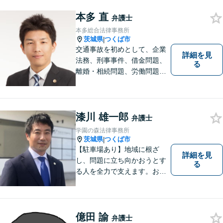
本多 直
弁護士
本多総合法律事務所
茨城県
つくば市
|
交通事故を初めとして、企業
詳細を見
法務、刑事事件、借金問題、
る
離婚・相続問題、労働問題そ
の他幅広い事件に対応してお
ります。 皆様にとって最良の
結果をご提供できるよう、誠
実・迅速・丁寧な事件処理を
漆川 雄一郎
弁護士
心掛けています。
学園の森法律事務所
茨城県
つくば市
|
【駐車場あり】地域に根ざ
詳細を見
し、問題に立ち向かおうとす
る
る人を全力で支えます。お困
りの方は、お気軽にご相談く
ださい。
億田 諭
弁護士