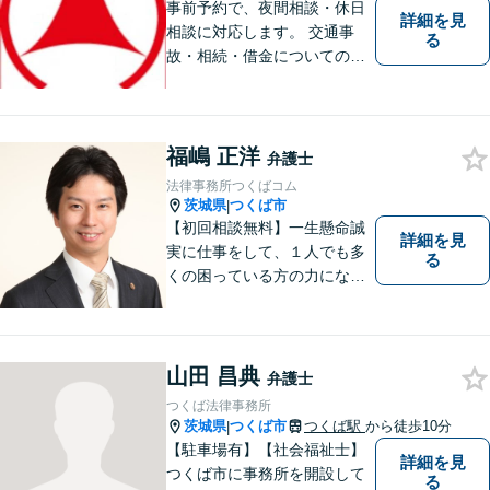
事前予約で、夜間相談・休日
詳細を見
相談に対応します。 交通事
る
故・相続・借金についてのご
相談は初回無料で実施いたし
ますので、お問合せくださ
い。
福嶋 正洋
弁護士
法律事務所つくばコム
茨城県
つくば市
|
【初回相談無料】一生懸命誠
詳細を見
実に仕事をして、１人でも多
る
くの困っている方の力にな
り、依頼者から感謝されるよ
うな弁護士像を理想としてき
ました。弁護士に相談すべき
事案かどうかも含め、私が親
山田 昌典
弁護士
切・丁寧にご対応致します。
つくば法律事務所
ぜひご相談ください。
茨城県
つくば市
つくば駅
から徒歩10分
|
【駐車場有】【社会福祉士】
詳細を見
つくば市に事務所を開設して
る