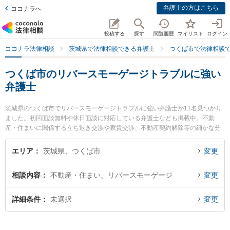
弁護士の方はこちら
ココナラへ
投稿する
探す
閲覧履歴
マイリスト
ログイン
ココナラ法律相談
茨城県で法律相談できる弁護士
つくば市で法律相談
つくば市のリバースモーゲージトラブルに強い
弁護士
茨城県のつくば市でリバースモーゲージトラブルに強い弁護士が11名見つかり
ました。初回面談無料や休日面談に対応している弁護士なども掲載中。不動
産・住まいに関係する立ち退き交渉や家賃交渉、不動産契約解除等の細かな分
野での絞り込み検索もでき便利です。特にさくらの杜法律事務所の塚田 学弁護
士やつくば中央法律事務所の堀越 智也弁護士、あおば総合法律事務所の田仲 剛
エリア
茨城県、つくば市
変更
弁護士のプロフィール情報や弁護士費用、強みなどが注目されています。『つ
くば市で土日や夜間に発生したリバースモーゲージトラブルのトラブルを今す
相談内容
不動産・住まい、リバースモーゲージ
変更
ぐに弁護士に相談したい』『リバースモーゲージトラブルのトラブル解決の実
績豊富な近くの弁護士を検索したい』『初回相談無料でリバースモーゲージト
ラブルを法律相談できるつくば市内の弁護士に相談予約したい』などでお困り
詳細条件
未選択
変更
の相談者さんにおすすめです。