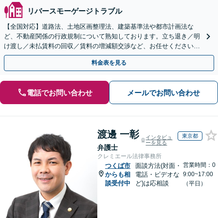
リバースモーゲージトラブル
【全国対応】道路法、土地区画整理法、建築基準法や都市計画法な
ど、不動産関係の行政規制について熟知しております。立ち退き／明
け渡し／未払賃料の回収／賃料の増減額交渉など、お任せください。
複雑化する前にご相談ください。
料金表を見る
電話でお問い合わせ
メールでお問い合わせ
渡邊 一彰
東京都
インタビュ
ーを見る
弁護士
クレミエール法律事務所
営業時間：0
つくば市
面談方法(対面・
からも相
電話・ビデオな
9:00~17:00
談受付中
ど)は応相談
（平日）