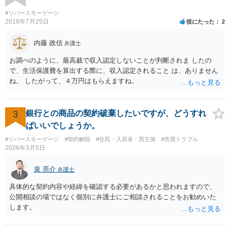
#リバースモーゲージ
2018年7月25日
役にたった
2
内藤 政信
弁護士
お調べのように、最高裁で収入認定しないことが判断されま したの
で、生活保護費を算出する際に、収入認定されること は、ありません
ね。 したがって、４万円はもらえますね。
3
銀行との商品の契約破棄したいですが、どうすれ
ばいいでしょうか。
#リバースモーゲージ
#契約解除
#住民・入居者・買主側
#売買トラブル
2026年3月5日
泉 亮介
弁護士
具体的な契約内容や経緯を確認する必要があるかと思われますので、
公開相談の場ではなく個別に弁護士にご相談されることをお勧めいた
します。