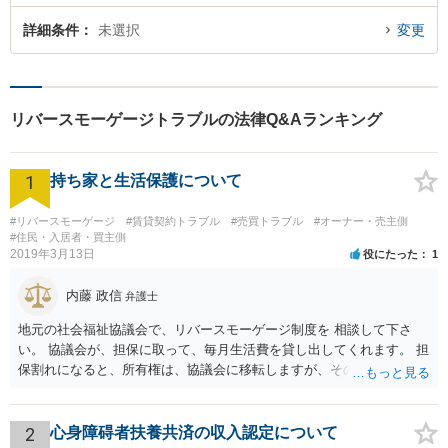
詳細条件
未選択
変更
リバースモーゲージトラブルの法律Q&Aランキング
1
持ち家と生活保護について
#リバースモーゲージ
#賃貸契約トラブル
#売買トラブル
#オーナー・売主側
#住民・入居者・買主側
2019年3月13日
役にたった
1
内藤 政信
弁護士
地元の社会福祉協議会で、リバースモーゲージ制度を 相談して下さ
い。 協議会が、担保に取って、毎月生活費を貸し出してくれます。 担
保割れになると、所有権は、協議会に移転しますが、その とき、生活
保護を申請すれば通ります。その後、 同じ場所で、協議会に家賃を払
って居住できますね。
2
心身障碍者扶養共済の収入認定について