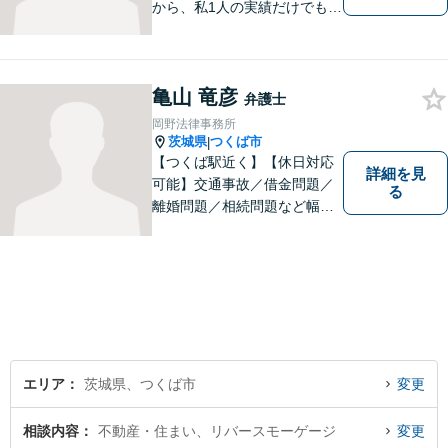
から、私1人の実績だけでも、
3729件以上の法律相談と1318
件以上の事件受任をさせてい
ただいています。「弁護士を
亀山 竜彦
もっと身近に、相談をもっと
弁護士
気軽に」を心がけております
岡野法律事務所
ので、お気軽にご相談くださ
茨城県
つくば市
|
い。
【つくば駅近く】【休日対応
詳細を見
可能】交通事故／借金問題／
る
離婚問題／相続問題など幅広
い分野に対応可能。法律的な
解決だけでなく、 一緒に悩
み、考え、依頼者様の希望を
実現するために精一杯努力い
たします。お気軽にご相談く
ださい。
エリア
茨城県、つくば市
変更
相談内容
不動産・住まい、リバースモーゲージ
変更