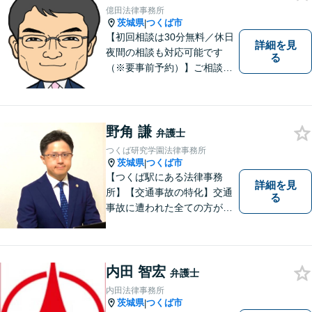
億田法律事務所
茨城県
つくば市
|
【初回相談は30分無料／休日
詳細を見
夜間の相談も対応可能です
る
（※要事前予約）】ご相談、
ご依頼をいただいた方が、次
の一歩を踏み出せるアドバイ
スを心がけています。お気軽
にお問合せください。
野角 謙
弁護士
つくば研究学園法律事務所
茨城県
つくば市
|
【つくば駅にある法律事務
詳細を見
所】【交通事故の特化】交通
る
事故に遭われた全ての方が適
切な補償を受けられるよう、
弁護士として全力でサポート
させていただきます。コミュ
ニケーションを大切にし、最
内田 智宏
弁護士
善の解決へと導きます。
内田法律事務所
茨城県
つくば市
|