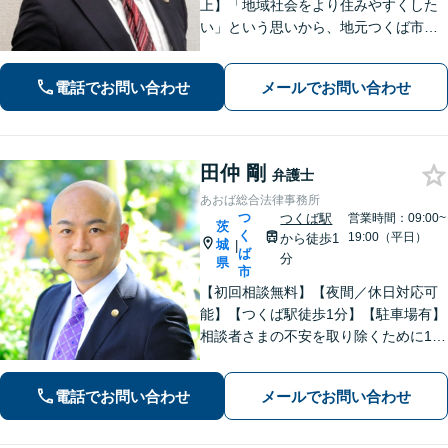
上】「地域社会をより住みやすくした
い」という思いから、地元つくば市で
開業◎【離婚・男女問題】慰謝料・養
育費など幅広いトラブルに対応【相
電話でお問い合わせ
メールでお問い合わせ
続・遺言】残された借金・不動産に困
っていませんか？
田仲 剛
弁護士
あおば総合法律事務所
つ
つくば駅
営業時間：09:00~
茨
く
19:00（平日）
から徒歩1
城
|
ば
分
県
市
【初回相談無料】【夜間／休日対応可
能】【つくば駅徒歩1分】【駐車場有】
相談者さまの不安を取り除くために1件
1件のご相談に時間をかけて対応し、相
談者さまに寄り添った解決方法を提案
電話でお問い合わせ
メールでお問い合わせ
することを心がけています。まずはお
気軽にお問い合わせください。