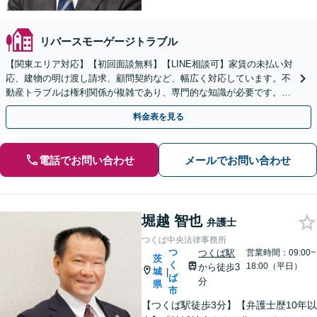
リバースモーゲージトラブル
【関東エリア対応】【初回面談無料】【LINE相談可】家賃の未払い対
応、建物の明け渡し請求、顧問契約など、幅広く対応しています。不
動産トラブルは権利関係が複雑であり、専門的な知識が必要です。ぜ
ひ弁護士にご相談ください。【休日・夜間面談可】
料金表を見る
電話でお問い合わせ
メールでお問い合わせ
堀越 智也
弁護士
つくば中央法律事務所
つ
つくば駅
営業時間：09:00~
茨
く
18:00（平日）
から徒歩3
城
|
ば
分
県
市
【つくば駅徒歩3分】【弁護士歴10年以