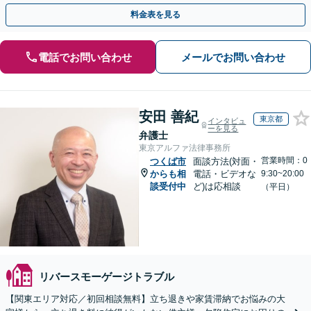
料金表を見る
電話でお問い合わせ
メールでお問い合わせ
安田 善紀
東京都
インタビュ
ーを見る
弁護士
東京アルファ法律事務所
営業時間：0
つくば市
面談方法(対面・
からも相
電話・ビデオな
9:30~20:00
談受付中
ど)は応相談
（平日）
リバースモーゲージトラブル
【関東エリア対応／初回相談無料】立ち退きや家賃滞納でお悩みの大