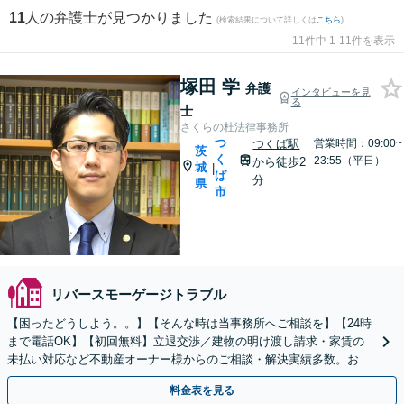
11
人の弁護士が見つかりました
(検索結果について詳しくは
こちら
)
11件中 1-11件を表示
塚田 学
弁護
インタビューを見
る
士
さくらの杜法律事務所
つ
つくば駅
営業時間：09:00~
茨
く
23:55（平日）
から徒歩2
城
|
ば
分
県
市
リバースモーゲージトラブル
【困ったどうしよう。。】【そんな時は当事務所へご相談を】【24時
まで電話OK】【初回無料】立退交渉／建物の明け渡し請求・家賃の
未払い対応など不動産オーナー様からのご相談・解決実績多数。お気
軽にご相談ください。
料金表を見る