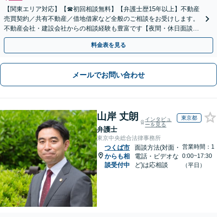
【関東エリア対応】【☎︎初回相談無料】【弁護士歴15年以上】不動産
売買契約／共有不動産／借地借家など全般のご相談をお受けします。
不動産会社・建設会社からの相談経験も豊富です【夜間・休日面談】
【電話／Zoom相談可】
料金表を見る
メールでお問い合わせ
山岸 丈朗
東京都
インタビュ
ーを見る
弁護士
東京中央総合法律事務所
営業時間：1
つくば市
面談方法(対面・
からも相
電話・ビデオな
0:00~17:30
談受付中
ど)は応相談
（平日）