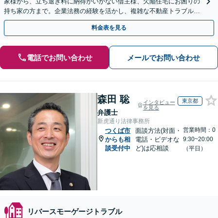
家様から、立ち退き料に納得がいかない借主様、欠陥住宅にお困りの
持ち家の方まで。企業法務の経験を活かし、複雑な不動産トラブルを
法的に解決へと導きます。
料金表を見る
電話でお問い合わせ
メールでお問い合わせ
森田 聡
東京都
インタビュー
を見る
弁護士
新虎通り法律事務所
営業時間：0
つくば市
面談方法(対面・
からも相
電話・ビデオな
9:30~20:00
談受付中
ど)は応相談
（平日）
リバースモーゲージトラブル