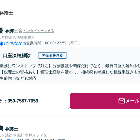
弁護士
優
弁護士
インタビューを見る
人片岡総合法律事務所
県
ひたちなか市
営業時間：00:00~23:59（平日）
|
口座凍結解除
料金表を見る
業務にワンストップで対応】分割協議や調停だけでなく、銀行口座の解約や
【税理士の資格あり】税理士経験を活かし、相続税も考慮した相続手続きも
生前贈与なども対応
せ
メール
絢
弁護士
スト法律事務所 水戸オフィス