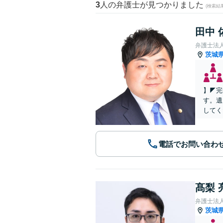
3
人の弁護士が見つかりました
(検索結
田中 
弁護士法
茨城
】◤完
す。遺
してく
電話でお問い合わ
髙梨 
弁護士法
茨城