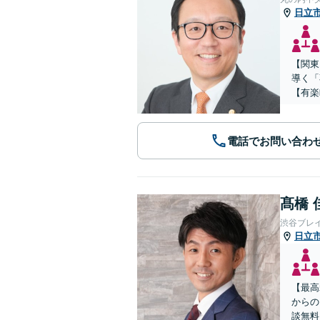
日立
【関東
導く「
【有楽
電話でお問い合わ
髙橋 
渋谷ブレ
日立
【最高
からの
談無料