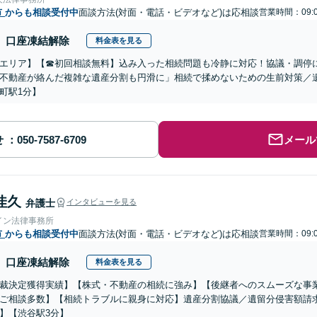
市
からも相談受付中
面談方法(対面・電話・ビデオなど)は応相談
営業時間：09:0
口座凍結解除
料金表を見る
エリア】【☎︎初回相談無料】込み入った相続問題も冷静に対応！協議・調停
不動産が絡んだ複雑な遺産分割も円滑に」相続で揉めないための生前対策／
町駅1分】
せ
メール
佳久
弁護士
インタビューを見る
イン法律事務所
市
からも相談受付中
面談方法(対面・電話・ビデオなど)は応相談
営業時間：09:0
口座凍結解除
料金表を見る
裁決定獲得実績】【株式・不動産の相続に強み】【後継者へのスムーズな事
ご相談多数】【相続トラブルに親身に対応】遺産分割協議／遺留分侵害額請求
】【渋谷駅3分】