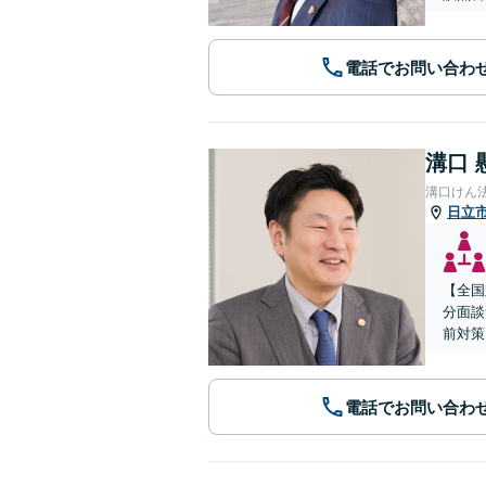
電話でお問い合わ
溝口 
溝口けん
日立
【全国
分面談
前対策
電話でお問い合わ