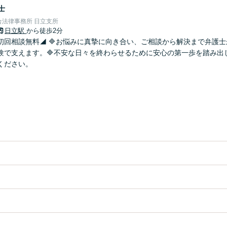
士
法律事務所 日立支所
日立駅
から徒歩2分
初回相談無料◢ 🔷お悩みに真摯に向き合い、ご相談から解決まで弁護
験で支えます。🔷不安な日々を終わらせるために安心の第一歩を踏み出
ください。