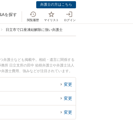
弁護士の方はこちら
&Aを探す
閲覧履歴
マイリスト
ログイン
日立市で口座凍結解除に強い弁護士
持つ弁護士なども掲載中。相続・遺言に関係する
務所 日立支所の田中 佑樹弁護士や弁護士法人
報や弁護士費用、強みなどが注目されています。
豊富な近くの弁護士を検索したい』『初回相談無
変更
変更
変更