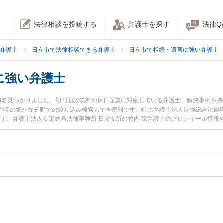
法律相談を投稿する
弁護士を探す
法律Q
弁護士
日立市で法律相談できる弁護士
日立市で相続・遺言に強い弁護士
に強い弁護士
3名見つかりました。初回面談無料や休日面談に対応している弁護士、解決事例を
割等の細かな分野での絞り込み検索もでき便利です。特に弁護士法人長瀬総合法律事
護士、弁護士法人長瀬総合法律事務所 日立支所の竹内 聡弁護士のプロフィール情
のトラブルを今すぐに弁護士に相談したい』『口座凍結解除のトラブル解決の実績
弁護士に相談予約したい』などでお困りの相談者さんにおすすめです。