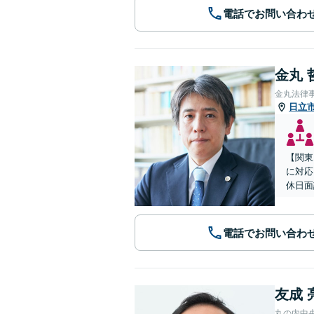
電話でお問い合わ
金丸 
金丸法律
日立
【関東
に対応
休日面
電話でお問い合わ
友成 
丸の内中