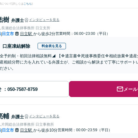
果について詳しくは
こちら
)
佑樹
弁護士
インタビューを見る
人長瀬総合法律事務所 日立支所
県
日立市
日立駅
から徒歩2分
営業時間：06:00~23:00（平日）
|
口座凍結解除
料金表を見る
全予約制・初回法律相談無料◢ 【🔷遺言書🔷死後事務委任🔷相続放棄🔷
産相続分野に力を入れている弁護士が、ご相談から解決まで丁寧にサポート
ださい。
せ
メール
亮輔
弁護士
インタビューを見る
人片岡総合法律事務所 日立事務所
県
日立市
日立駅
から徒歩10分
営業時間：00:00~23:59（平日）
|