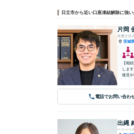
日立市から近い口座凍結解除に強い
片岡 
弁護士法
茨城
【相続
します
後見や
電話でお問い合わ
出縄 
ベリーベ