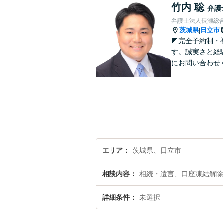
竹内 聡
弁護
弁護士法人長瀬総合
茨城県
日立市
|
◤完全予約制・
す。誠実さと経
にお問い合わせ
エリア
茨城県、日立市
相談内容
相続・遺言、口座凍結解除
詳細条件
未選択