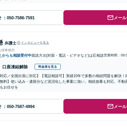
せ
メール
懸
弁護士
インタビューを見る
法律事務所
市
からも相談受付中
面談方法(対面・電話・ビデオなど)は応相談
営業時間：09:0
口座凍結解除
料金表を見る
対応／全国出張に対応】【電話相談可】実績10年で多数の相続問題を解決！
無料】使い込み・遺留分など泥沼化した事案に強い。相続放棄も対応。不動
もお任せを
せ
メール