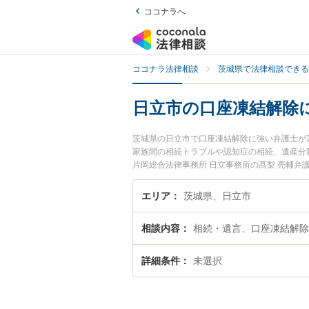
ココナラへ
ココナラ法律相談
茨城県で法律相談できる
日立市の口座凍結解除
茨城県の日立市で口座凍結解除に強い弁護士が
家族間の相続トラブルや認知症の相続、遺産分
片岡総合法律事務所 日立事務所の髙梨 亮輔弁
『日立市で土日や夜間に発生した口座凍結解除
料で口座凍結解除を法律相談できる日立市内の
エリア
茨城県、日立市
相談内容
相続・遺言、口座凍結解除
詳細条件
未選択