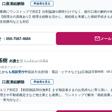
口座凍結解除
料金表を見る
業務にワンストップで対応】分割協議や調停だけでなく、銀行口座の解約や
【税理士の資格あり】税理士経験を活かし、相続税も考慮した相続手続きも
生前贈与なども対応
せ
メール
基樹
弁護士
インタビューを見る
所横濱アカデミア
市
からも相談受付中
面談方法(対面・電話・ビデオなど)は応相談
営業時間：09:3
口座凍結解除
料金表を見る
エリア対応】【初回相談30分無料】まず相談者さまのお気持ちに寄り添い、
理士や不動産鑑定士など他士業とも連携し、ワンストップで解決「相続放棄
・寄与分など」