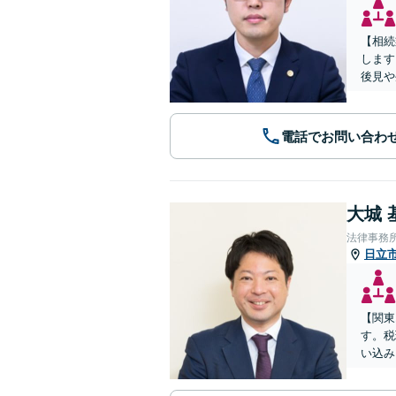
【相続
します
後見や
電話でお問い合わ
大城 
法律事務
日立
【関東
す。税
い込み