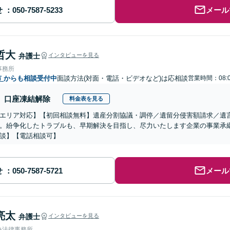
せ
メール
哲大
弁護士
インタビューを見る
事務所
市
からも相談受付中
面談方法(対面・電話・ビデオなど)は応相談
営業時間：08:0
口座凍結解除
料金表を見る
エリア対応】【初回相談無料】遺産分割協議・調停／遺留分侵害額請求／遺
。紛争化したトラブルも、早期解決を目指し、尽力いたします企業の事業承
談】【電話相談可】
せ
メール
亮太
弁護士
インタビューを見る
央法律事務所