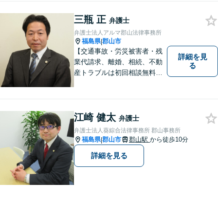
三瓶 正
弁護士
弁護士法人アルマ郡山法律事務所
福島県
郡山市
|
【交通事故・労災被害者・残
詳細を見
業代請求、離婚、相続、不動
る
産トラブルは初回相談無料】
【郡山市の弁護士】交通事
故・労災・未払い残業代請求
は着手金0円です。【電話相談
も可能】
江崎 健太
弁護士
弁護士法人葵綜合法律事務所 郡山事務所
福島県
郡山市
郡山駅
から徒歩10分
|
詳細を見る