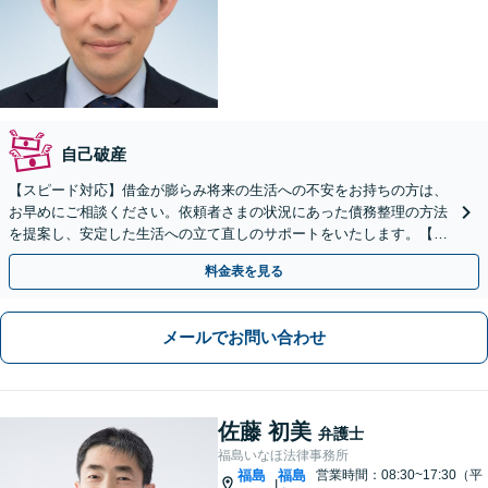
自己破産
【スピード対応】借金が膨らみ将来の生活への不安をお持ちの方は、
お早めにご相談ください。依頼者さまの状況にあった債務整理の方法
を提案し、安定した生活への立て直しのサポートをいたします。【初
回相談無料】【LINE可】
料金表を見る
メールでお問い合わせ
佐藤 初美
弁護士
福島いなほ法律事務所
福島
福島
営業時間：08:30~17:30（平
|