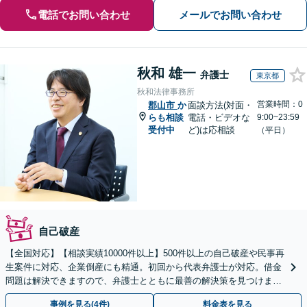
電話でお問い合わせ
メールでお問い合わせ
秋和 雄一
弁護士
東京都
秋和法律事務所
営業時間：0
郡山市
か
面談方法(対面・
らも相談
電話・ビデオな
9:00~23:59
受付中
ど)は応相談
（平日）
自己破産
【全国対応】【相談実績10000件以上】500件以上の自己破産や民事再
生案件に対応、企業倒産にも精通。初回から代表弁護士が対応。借金
問題は解決できますので、弁護士とともに最善の解決策を見つけまし
ょう【初回相談無料】【法テラス利用可】
事例を見る(4件)
料金表を見る