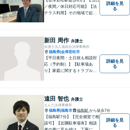
詳細を見
／夜間／休日対応可能】【法
る
テラス利用】その地域で起こ
るトラブルに対応する弁護士
として邁進中。「地元に貢献
したい」という気持ちが私の
原動力です。トラブルがより
新田 周作
弁護士
複雑化してしまう前に、ぜひ
弁護士法人葵綜合法律事務所
お気軽にご連絡ください。
福島県
会津若松市
|
【平日夜間・土日祝も相談対
詳細を見
応（予約制）】【駐車場あ
る
り】家庭に関するトラブルか
ら企業のトラブルまで、まず
は一度ご相談ください。
遠田 智也
弁護士
えんだ法律事務所
福島県
福島市
福島駅
から徒歩7分
|
【福島駅7分】【完全個室で相
詳細を見
談可】【近隣駐車場有】相談
る
者の声に耳を傾け、丁寧にわ