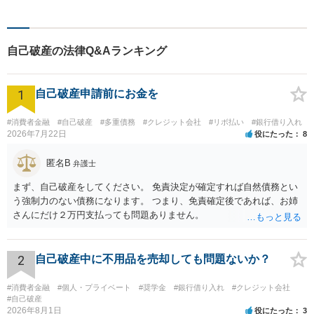
自己破産の法律Q&Aランキング
1
自己破産申請前にお金を
#消費者金融
#自己破産
#多重債務
#クレジット会社
#リボ払い
#銀行借り入れ
2026年7月22日
役にたった
8
匿名B
弁護士
まず、自己破産をしてください。 免責決定が確定すれば自然債務とい
う強制力のない債務になります。 つまり、免責確定後であれば、お姉
さんにだけ２万円支払っても問題ありません。
2
自己破産中に不用品を売却しても問題ないか？
#消費者金融
#個人・プライベート
#奨学金
#銀行借り入れ
#クレジット会社
#自己破産
2026年8月1日
役にたった
3