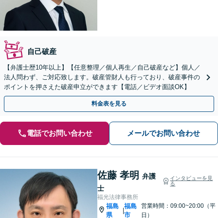
自己破産
【弁護士歴10年以上】【任意整理／個人再生／自己破産など】個人／
法人問わず、ご対応致します。破産管財人も行っており、破産事件の
ポイントを押さえた破産申立ができます【電話／ビデオ面談OK】
料金表を見る
電話でお問い合わせ
メールでお問い合わせ
佐藤 孝明
弁護
インタビューを見
る
士
福光法律事務所
福島
福島
営業時間：09:00~20:00（平
|
県
市
日）