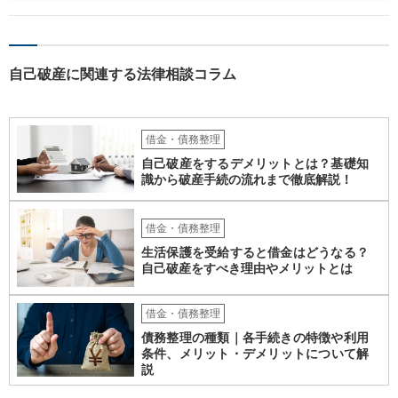
者については時効の更新はなされておらず、2026年5月に提訴された債
権者については取下げ日から6か月以内に再提訴しなければやはり時効
は更新しないことになります。ただし、消滅時効の起算点は、不払い
日ではなく期限の利益喪失日（通常は所定の分割の支払期日から1～2
自己破産に関連する法律相談コラム
か月程度経過しても支払いがなければ一括返済可能という契約になっ
ている）ですので、時効期間の経過が2027年1月であるとは限りません
（3月や4月といった可能性がある）。
借金・債務整理
自己破産をするデメリットとは？基礎知
識から破産手続の流れまで徹底解説！
借金・債務整理
生活保護を受給すると借金はどうなる？
自己破産をすべき理由やメリットとは
借金・債務整理
債務整理の種類｜各手続きの特徴や利用
条件、メリット・デメリットについて解
説