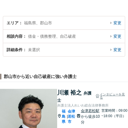
エリア
福島県、郡山市
変更
相談内容
借金・債務整理、自己破産
変更
詳細条件
未選択
変更
郡山市から近い自己破産に強い弁護士
川瀬 裕之
弁護
インタビューを見
る
士
弁護士法人れいわ総合法律事務所
会津若松駅
営業時間：09:00
福
会津
~18:00（平日）
島
若松
から徒歩10
|
県
市
分