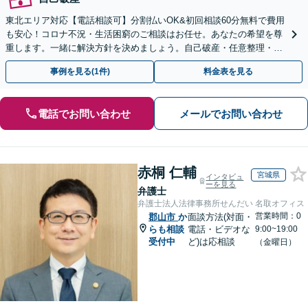
東北エリア対応【電話相談可】分割払いOK&初回相談60分無料で費用
も安心！コロナ不況・生活困窮のご相談はお任せ。あなたの希望を尊
重します。一緒に解決方針を決めましょう。自己破産・任意整理・個
人再生・時効の援用など実績多数【完全個室】
事例を見る(1件)
料金表を見る
電話でお問い合わせ
メールでお問い合わせ
赤桐 仁輔
宮城県
インタビュ
ーを見る
弁護士
弁護士法人法律事務所せんだい 名取オフィス
営業時間：0
郡山市
か
面談方法(対面・
らも相談
電話・ビデオな
9:00~19:00
受付中
ど)は応相談
（金曜日）