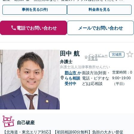
【初回相談無料】【全国対応可能】
事例を見る(1件)
料金表を見る
電話でお問い合わせ
メールでお問い合わせ
田中 航
宮城県
インタビュー
を見る
弁護士
弁護士法人法律事務所せんだい
営業時間：0
郡山市
か
面談方法(対面・
らも相談
電話・ビデオな
9:00~19:00
受付中
ど)は応相談
（平日）
自己破産
【北海道・東北エリア対応】【初回相談60分無料】負担の大きい督促