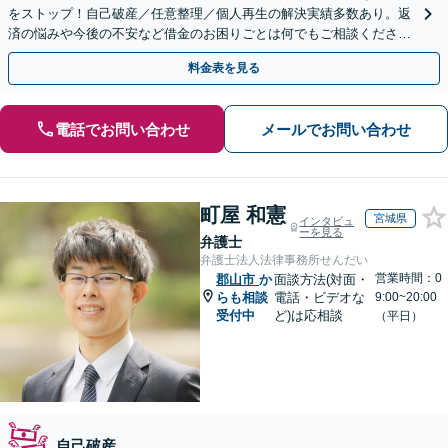
をストップ！自己破産／任意整理／個人再生の解決実績多数あり。返
済の悩みや今後の不安など借金のお困りごとは何でもご相談くださ
い。依頼者さまにとって最善の解決をご提案【土曜も営業】
料金表を見る
電話でお問い合わせ
メールでお問い合わせ
町屋 和憲
宮城県
インタビュ
ーを見る
弁護士
弁護士法人法律事務所せんだい
営業時間：0
郡山市
か
面談方法(対面・
らも相談
電話・ビデオな
9:00~20:00
受付中
ど)は応相談
（平日）
自己破産