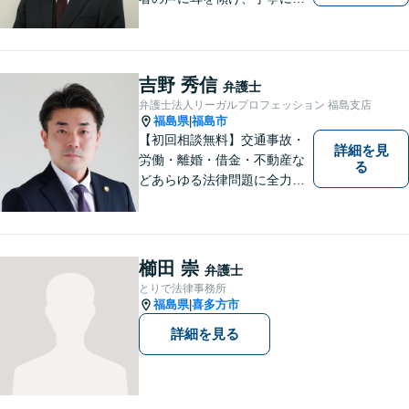
かりやすい説明を心がけてお
ります。 相談後やトラブルが
解決した際、「相談してよか
った」と思っていただけるよ
吉野 秀信
弁護士
うに全力を尽くしていきま
弁護士法人リーガルプロフェッション 福島支店
す。
福島県
福島市
|
【初回相談無料】交通事故・
詳細を見
労働・離婚・借金・不動産な
る
どあらゆる法律問題に全力を
尽くします。ご相談者様に寄
り添い、最善の解決策へと導
くことを最も重視ししていま
す。お困りの方はまずはご相
櫛田 崇
弁護士
談ください。
とりで法律事務所
福島県
喜多方市
|
詳細を見る