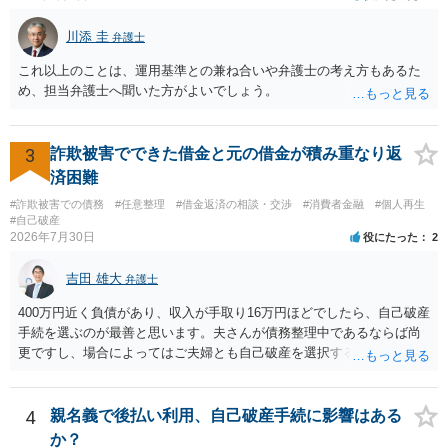
川添 圭
弁護士
これ以上のことは、運用基準との兼ね合いや弁護士の考え方もあるた
め、担当弁護士へ聞いた方がよいでしょう。
3
詐欺被害でできた借金と元の借金が積み重なり返
済困難
#詐欺被害での債務
#任意整理
#借金返済の相談・交渉
#消費者金融
#個人再生
#自己破産
2026年7月30日
役にたった
2
吉田 雄大
弁護士
400万円近く負債があり、収入が手取り16万円ほどでしたら、自己破産
手続を選ぶのが最善と思います。夫さんが債務整理中であるならば尚
更ですし、場合によってはご夫婦とも自己破産を選択する方法もある
と思います。
4
親名義で後払い利用、自己破産手続に影響はある
か？