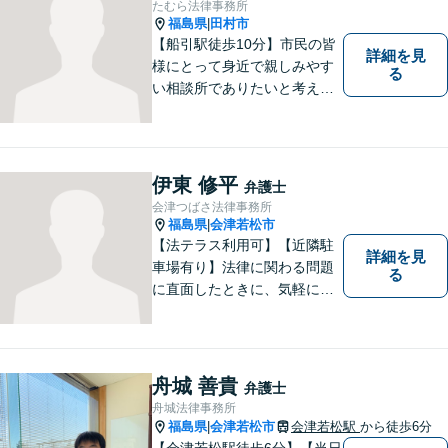
たむら法律事務所
福島県
田村市
|
【船引駅徒歩10分】市民の皆
詳細を見
様にとって身近で親しみやす
る
い相談所でありたいと考えて
います。個人・法人のお客様
を問わず、お一人で悩まず
に、まずはお気軽にご相談く
ださい。 https://tamura-law.bi
伊東 修平
弁護士
z/ （公式ホームページ）
会津つばさ法律事務所
福島県
会津若松市
|
【法テラス利用可】【近隣駐
詳細を見
車場有り】法律に関わる問題
る
に直面したときに、気軽に相
談ができるようリラックスし
た環境づくりに努めてまいり
ます。日々の生活の中で気に
なるようなことがありました
舟城 善貴
弁護士
ら、お気軽にご相談くださ
舟城法律事務所
い。
福島県
会津若松市
会津若松駅
から徒歩6分
|
【会津若松駅徒歩6分】【当日