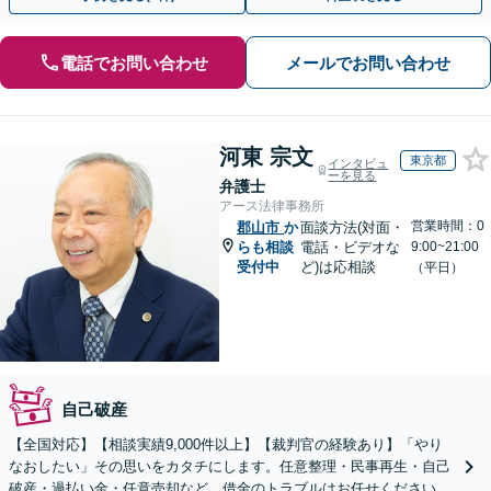
電話でお問い合わせ
メールでお問い合わせ
河東 宗文
東京都
インタビュ
ーを見る
弁護士
アース法律事務所
営業時間：0
郡山市
か
面談方法(対面・
らも相談
電話・ビデオな
9:00~21:00
受付中
ど)は応相談
（平日）
自己破産
【全国対応】【相談実績9,000件以上】【裁判官の経験あり】「やり
なおしたい」その思いをカタチにします。任意整理・民事再生・自己
破産・過払い金・任意売却など、借金のトラブルはお任せください。