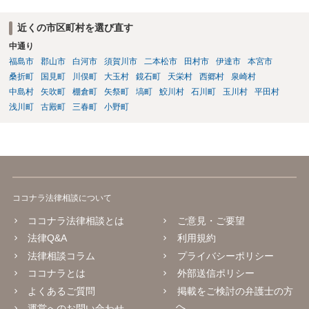
近くの市区町村を選び直す
中通り
福島市
郡山市
白河市
須賀川市
二本松市
田村市
伊達市
本宮市
桑折町
国見町
川俣町
大玉村
鏡石町
天栄村
西郷村
泉崎村
中島村
矢吹町
棚倉町
矢祭町
塙町
鮫川村
石川町
玉川村
平田村
浅川町
古殿町
三春町
小野町
ココナラ法律相談について
ココナラ法律相談とは
ご意見・ご要望
法律Q&A
利用規約
法律相談コラム
プライバシーポリシー
ココナラとは
外部送信ポリシー
よくあるご質問
掲載をご検討の弁護士の方
へ
運営へのお問い合わせ