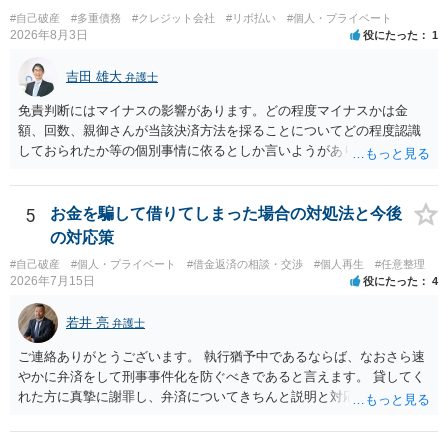
#自己破産
#多重債務
#クレジット会社
#リボ払い
#個人・プライベート
2026年8月3日
役にたった
1
吉田 雄大
弁護士
免責判断にはマイナスの影響があります。どの程度マイナスかは金
額、回数、親御さんが当該決済方法を採ることについてどの程度認識
しておられたか等の個別事情に依るとしか言いようがありません。 と
もあれ、依頼しておられる弁護士さんに直ちに具体的状況をお伝えに
なって相談し、善後策を考えることをお勧めします。
5
お金を騙して借りてしまった場合の対処法と今後
の対応策
#自己破産
#個人・プライベート
#借金返済の相談・交渉
#個人再生
#任意整理
2026年7月15日
役にたった
4
若井 亮
弁護士
ご連絡ありがとうございます。 執行猶予中であるならば、なおさら速
やかに弁済をして刑事事件化を防ぐべきであると言えます。 貸してく
れた方に真摯に謝罪し、弁済についてきちんと説明と対応を行ってい
くことに尽きるかと思います。