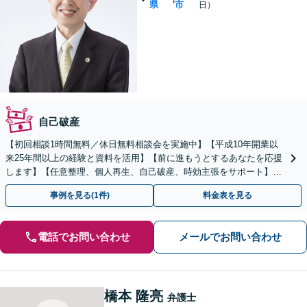
県
市
日）
自己破産
【初回相談1時間無料／休日無料相談会を実施中】【平成10年開業以
来25年間以上の経験と資料を活用】【前に進もうとするあなたを応援
します】【任意整理、個人再生、自己破産、時効主張をサポート】
【地元弁護士ならではのリーズナブルな料金】
事例を見る(1件)
料金表を見る
電話でお問い合わせ
メールでお問い合わせ
橋本 隆亮
弁護士