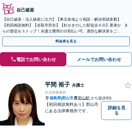
自己破産
【自己破産・法人破産に注力】【東北各地より相談・解決実績多数】
【初回相談無料】【名取市所在】【杜せきのした駅徒歩６分】業者か
らの督促をストップ！弁護士費用の分割払い可。適切な解決策をご提
案します【土曜相談可】【駐車場完備】【完全個室】
料金表を見る
電話でお問い合わせ
メールでお問い合わせ
平間 裕子
弁護士
令法律事務所
福島県
郡山市
郡山駅
から徒歩9分
|
【初回相談無料あり】郡山市
詳細を見
にある法律事務所です。
る