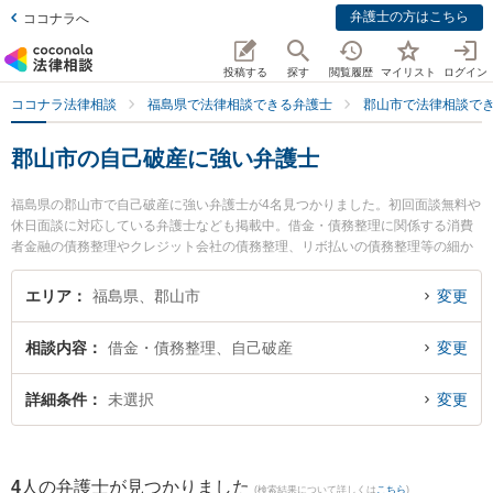
弁護士の方はこちら
ココナラへ
投稿する
探す
閲覧履歴
マイリスト
ログイン
ココナラ法律相談
福島県で法律相談できる弁護士
郡山市で法律相談で
郡山市の自己破産に強い弁護士
福島県の郡山市で自己破産に強い弁護士が4名見つかりました。初回面談無料や
休日面談に対応している弁護士なども掲載中。借金・債務整理に関係する消費
者金融の債務整理やクレジット会社の債務整理、リボ払いの債務整理等の細か
な分野での絞り込み検索もでき便利です。特に令法律事務所の吉田 尚志弁護士
や令法律事務所の平間 裕子弁護士、弁護士法人アルマ郡山法律事務所の三瓶 正
エリア
福島県、郡山市
変更
弁護士のプロフィール情報や弁護士費用、強みなどが注目されています。『郡
山市で土日や夜間に発生した自己破産のトラブルを今すぐに弁護士に相談した
相談内容
借金・債務整理、自己破産
変更
い』『自己破産のトラブル解決の実績豊富な近くの弁護士を検索したい』『初
回相談無料で自己破産を法律相談できる郡山市内の弁護士に相談予約したい』
などでお困りの相談者さんにおすすめです。
詳細条件
未選択
変更
4
人の弁護士が見つかりました
(検索結果について詳しくは
こちら
)