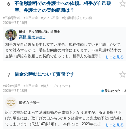
6
不倫慰謝料での弁護士への依頼。相手が自己破
産、弁護士との契約範囲は？
#不倫慰謝料
#自己破産
#ダブル不倫
#慰謝料請求したい側
2026年7月16日
離婚・男女問題に強い弁護士
髙橋 俊太
弁護士
相手方が自己破産を申し立てた場合、現在依頼している弁護士がどこ
まで対応するかは、委任契約書の内容によります。不貞慰謝料請求の
交渉・訴訟を依頼した契約であっても、相手方の破産手続への対応、
免責に関する意見申述、非免責債権の主張、破産裁判所への書面提出
等まで当然に含まれているとは限りません。そのため、追加費用が発
生するかどうかは、まず委任契約書と弁護士の説明を確認した方がよ
7
借金の時効について質問です
いでしょう。 成功報酬についても、契約内容次第です。通常は、実際
に回収できた金額を基準に報酬が発生する契約が多いと思われます
#時効の援用
#自己破産
#個人・プライベート
が、「請求額を認めさせた場合」や「和解成立時」など、回収前に報
2026年7月18日
役にたった
2
酬が発生する定めになっている可能性もあります。 依頼している弁護
士に、破産手続への意見申述まで契約内で対応してもらえるのか、追
匿名A
弁護士
加費用はかかるか、免責された場合に成功報酬が発生するのか、非免
訴えの提起によって消滅時効の完成猶予となりますが、訴えを取り下
責債権として争う見込みがあるのかを確認されるとよいと思います。
げた場合には、取下げの日から6か月を経過すると完成猶予効は消滅し
てしまいます（民法147条1項）。 本件ては、2023年に提訴された債権