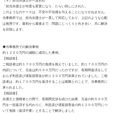
（４）担当弁護士が一貫対応
「担当弁護士が何度も変更になり、たらい回しにされた」
このようなのケースは、不安や不信感を与えることになりかねません。
当事務所では、担当弁護士が一貫して対応しており、上記のような心配
は無用です。最初から最後まで、問題にじっくりと向き合い、共に解決
を目指します。
◆当事務所での解決事例
約１２００万円の減額に成功した事例。
【相談前】
ご相談者は約１７００万円の負債を抱えていました。約１７００万円の
内訳について、元金は約５００万円だったのですが、長期間返済をして
おらず利息及び遅延損害金が約１２００万円加算されていました。ご相
談者は、約１７００万円を返済することは困難とのことで、当事務所に
来られました。
【相談後】
弁護士と債権者との間で、長期間交渉を続けた結果、元金の約５００万
円を一括返済する代わりに、利息及び遅延損害金の約１２００万円につ
いて免除（返済不要）とすることで解決しました