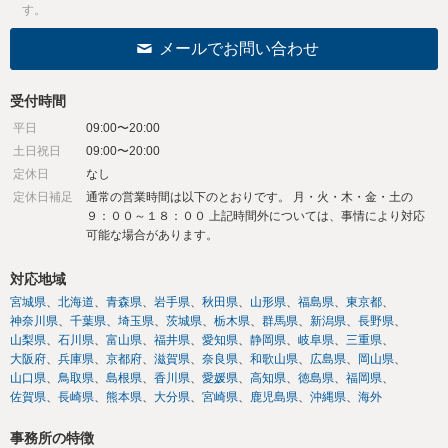
す。
メールでお問い合わせ
受付時間
平日
09:00〜20:00
土日祝日
09:00〜20:00
定休日
なし
定休日補足
通常の営業時間は以下のとおりです。 月・火・木・金・土の
９：００～１８：００ 上記時間外については、事情により対応
可能な場合があります。
対応地域
宮城県
北海道
青森県
岩手県
秋田県
山形県
福島県
東京都
神奈川県
千葉県
埼玉県
茨城県
栃木県
群馬県
新潟県
長野県
山梨県
石川県
富山県
福井県
愛知県
静岡県
岐阜県
三重県
大阪府
兵庫県
京都府
滋賀県
奈良県
和歌山県
広島県
岡山県
山口県
鳥取県
島根県
香川県
愛媛県
高知県
徳島県
福岡県
佐賀県
長崎県
熊本県
大分県
宮崎県
鹿児島県
沖縄県
海外
事務所の特徴