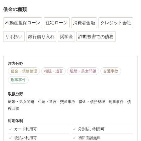
借金の種類
不動産担保ローン
住宅ローン
消費者金融
クレジット会社
リボ払い
銀行借り入れ
奨学金
詐欺被害での債務
注力分野
借金・債務整理
相続・遺言
離婚・男女問題
交通事故
刑事事件
取扱分野
離婚・男女問題
相続・遺言
交通事故
借金・債務整理
刑事事件
債
権回収
対応体制
カード利用可
分割払い利用可
後払い利用可
初回面談無料