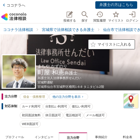
弁護士の方はこちら
ココナラへ
投稿する
探す
閲覧履歴
マイリスト
ログイン
ココナラ法律相談
宮城県で法律相談できる弁護士
仙台市で法律相談で
マイリストに入れる
まちや かずのり
町屋 和憲
弁護士
弁護士法人法律事務所せんだい
宮城野通駅
宮城県
仙台市宮城野区榴岡1-6-8 タニタビル2階
注力分野
借金・債務整理
他の注力分野を表示
対応体制
カード利用可
分割払い利用可
後払い利用可
初回面談無料
休日面談可
電話相談可
メール相談可
WEB面談可
プロフィール
インタビュー
事例紹介
料金表
注力分野