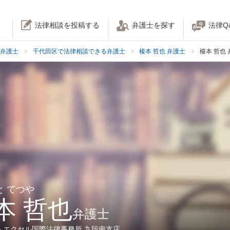
法律相談を投稿する
弁護士を探す
法律Q
弁護士
千代田区で法律相談できる弁護士
榎本 哲也 弁護士
榎本 哲也
と てつや
本 哲也
弁護士
人エクセル国際法律事務所 九段南支店