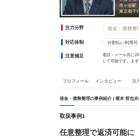
市ヶ谷駅
東京都
千
注力分野
借金・債務整
対応体制
分割払い利用可
電話・メール共に2
注意補足
じて可能です。まず
プロフィール
インタビュー
注
借金・債務整理の事例紹介 | 榎本 哲也
取扱事例1
任意整理で返済可能に