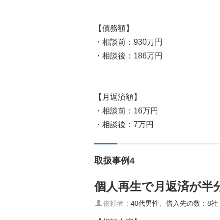
【債務額】
・相談前：930万円
・相談後：186万円
【月返済額】
・相談前：16万円
・相談後：7万円
取扱事例4
個人再生で月返済が半
依頼者：
40代男性、借入先の数：8社