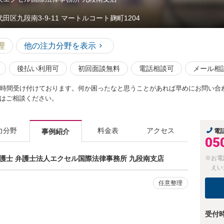
代田区九段南3-9-11 マートルコート麹町1204
理
他の注力分野を表示
後払い利用可
初回面談無料
電話相談可
メール相
4時間受け付けております。何か困ったなと思うことがあれば早めにお問い合
はご相談ください。
力分野
料金表
アクセス
事例紹介
電
05
弁護士 弁護士法人エクセル国際法律事務所 九段南支店
※お電
えい
任意整理
受付