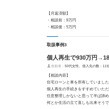
【月返済額】
・相談前：9万円
・相談後：5万円
取扱事例3
個人再生で930万円→1
依頼者：
50代女性、借入先の数：11
【相談内容】
住宅ローンと車を所有していました
個人再生の手続きをすすめていただ
任意整理しかないと思って半ば諦め
何とか生活の立て直しも出来そうで