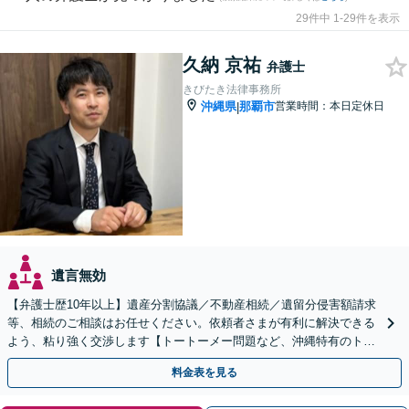
29件中 1-29件を表示
久納 京祐
弁護士
きびたき法律事務所
沖縄県
那覇市
営業時間：本日定休日
|
遺言無効
【弁護士歴10年以上】遺産分割協議／不動産相続／遺留分侵害額請求
等、相続のご相談はお任せください。依頼者さまが有利に解決できる
よう、粘り強く交渉します【トートーメー問題など、沖縄特有のトラ
ブルにも対応】【バス停「天久」2分】
料金表を見る