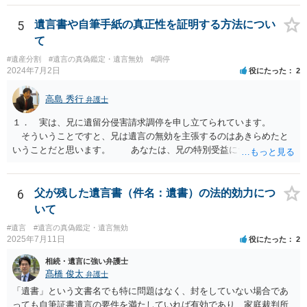
すが、弁護士に作成を依頼する場合は、１０～数十万円程度になるケ
ースが多いと思います。 報酬体系は、弁護士ごとに異なりますので一
5
遺言書や自筆手紙の真正性を証明する方法につい
律の基準はありません。
て
#遺産分割
#遺言の真偽鑑定・遺言無効
#調停
2024年7月2日
役にたった
2
高島 秀行
弁護士
１． 実は、兄に遺留分侵害請求調停を申し立てられています。
そういうことですと、兄は遺言の無効を主張するのはあきらめたと
いうことだと思います。 あなたは、兄の特別受益について立証し
て、遺留分の問題を解決すればよいと思います。 弁護士に面談で
詳しい事情を話して相談された方がよいと思います。
6
父が残した遺言書（件名：遺書）の法的効力につ
いて
#遺言
#遺言の真偽鑑定・遺言無効
2025年7月11日
役にたった
2
相続・遺言に強い弁護士
髙橋 俊太
弁護士
「遺書」という文書名でも特に問題はなく、封をしていない場合であ
っても自筆証書遺言の要件を満たしていれば有効であり、家庭裁判所