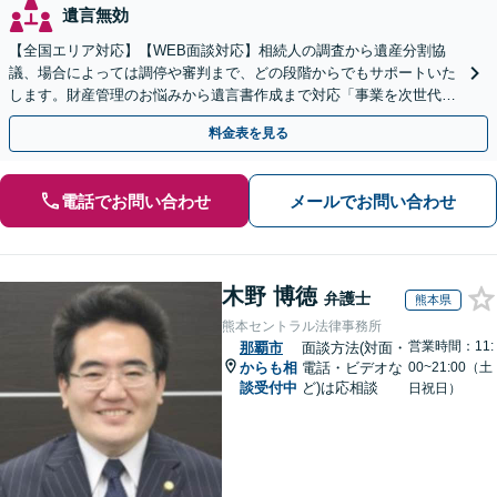
遺言無効
【全国エリア対応】【WEB面談対応】相続人の調査から遺産分割協
議、場合によっては調停や審判まで、どの段階からでもサポートいた
します。財産管理のお悩みから遺言書作成まで対応「事業を次世代に
引き継ぐ安心の事業承継をサポート」【完全個室相談】
料金表を見る
電話でお問い合わせ
メールでお問い合わせ
木野 博徳
弁護士
熊本県
熊本セントラル法律事務所
営業時間：11:
那覇市
面談方法(対面・
からも相
電話・ビデオな
00~21:00（土
談受付中
ど)は応相談
日祝日）