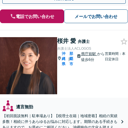
電話でお問い合わせ
メールでお問い合わせ
桜井 愛
弁護士
弁護士法人ACLOGOS
沖
那
県庁前駅
から
営業時間：本
縄
覇
|
日定休日
徒歩6分
県
市
遺言無効
【初回面談無料｜駐車場あり】【税理士在籍｜地域密着】相続の実績
多数！相続に伴うあらゆるお悩みに対応します。期限のある手続きも
ありますので、お早めにご相談ください。沖縄独自の文化も踏まえ解