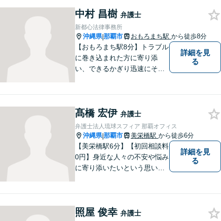
きるだけ早く解決できるよう
尽力します！皆様のご希望を
中村 昌樹
弁護士
丁寧にお聞きします。【牧志
新都心法律事務所
駅・安里駅から徒歩圏】
沖縄県
那覇市
おもろまち駅
から徒歩8分
|
【おもろまち駅8分】トラブル
詳細を見
に巻き込まれた方に寄り添
る
い、できるかぎり迅速にそし
て最善の解決を図るべく、常
に全力で取り組んでおりま
す。企業法務、土地問題、離
髙橋 宏伊
婚、借金、相続、交通事故
弁護士
等、生活上のトラブルがござ
弁護士法人琉球スフィア 那覇オフィス
いましたら、お気軽にご相談
沖縄県
那覇市
美栄橋駅
から徒歩6分
|
下さい。
【美栄橋駅6分】【初回相談料
詳細を見
0円】身近な人々の不安や悩み
る
に寄り添いたいという思いか
ら、弁護士を志しました。 人
生を左右する法律問題に真摯
に向き合い、最善の解決を目
照屋 俊幸
指すことが私の信念です。
弁護士