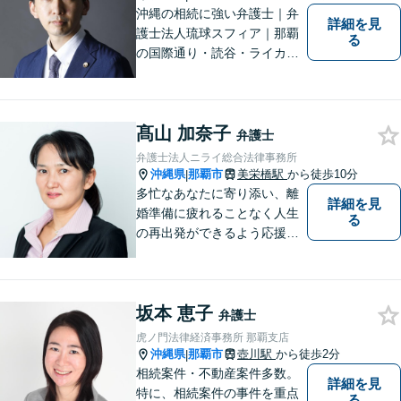
沖縄の相続に強い弁護士｜弁
詳細を見
護士法人琉球スフィア｜那覇
る
の国際通り・読谷・ライカム
の3店舗ある沖縄最大級の法律
事務所｜不安に悩まされる
日々から解放されるよう迅速
髙山 加奈子
に対応し、あなたの立場に立
弁護士
ったベストな紛争解決を導く
弁護士法人ニライ総合法律事務所
ことを常に大切にしていま
沖縄県
那覇市
美栄橋駅
から徒歩10分
|
す。
多忙なあなたに寄り添い、離
詳細を見
婚準備に疲れることなく人生
る
の再出発ができるよう応援し
ます。
坂本 恵子
弁護士
虎ノ門法律経済事務所 那覇支店
沖縄県
那覇市
壺川駅
から徒歩2分
|
相続案件・不動産案件多数。
詳細を見
特に、相続案件の事件を重点
る