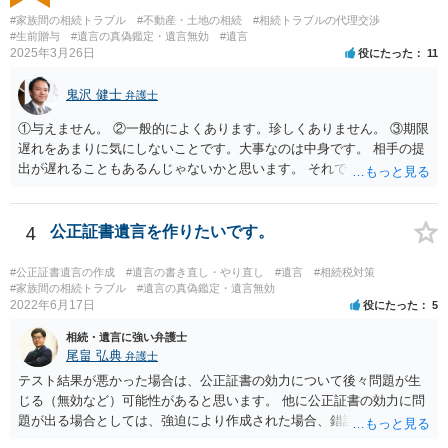
#家族間の相続トラブル
#不動産・土地の相続
#相続トラブルの代理交渉
#生前贈与
#遺言の真偽鑑定・遺言無効
#遺言
2025年3月26日
役にたった
11
鬼沢 健士
弁護士
①与えません。 ②一般的によくあります。珍しくありません。 ③期限
遅れをあまりに気にしないことです。大事なのは中身です。 相手の提
出が遅れることもあるんじゃないかと思います。 それでもあなた有利
にはなりません。
4
公正証書遺言を作りたいです。
#公正証書遺言の作成
#遺言の書き直し・やり直し
#遺言
#相続税対策
#家族間の相続トラブル
#遺言の真偽鑑定・遺言無効
2022年6月17日
役にたった
5
相続・遺言に強い弁護士
尾畠 弘典
弁護士
テスト結果が悪かった場合は、公正証書の効力について後々問題が生
じる（無効など）可能性があると思います。 他に公正証書の効力に問
題が出る場合としては、強迫により作成された場合、錯誤（勘違い）
の場合などがあります。 遺言の対象となる財産の多寡などにもよりま