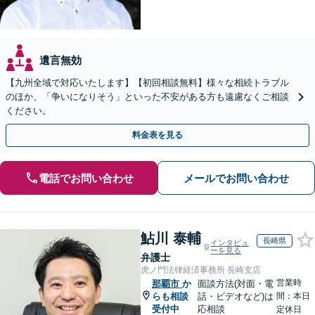
遺言無効
【九州全域で対応いたします】【初回相談無料】様々な相続トラブル
のほか、「争いになりそう」といった不安がある方も遠慮なくご相談
ください。
料金表を見る
電話でお問い合わせ
メールでお問い合わせ
鮎川 泰輔
長崎県
インタビュ
ーを見る
弁護士
虎ノ門法律経済事務所 長崎支店
営業時
那覇市
か
面談方法(対面・電
らも相談
話・ビデオなど)は
間：本日
受付中
応相談
定休日