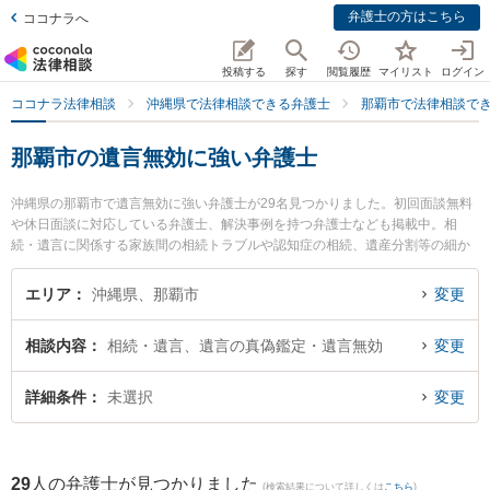
弁護士の方はこちら
ココナラへ
投稿する
探す
閲覧履歴
マイリスト
ログイン
ココナラ法律相談
沖縄県で法律相談できる弁護士
那覇市で法律相談で
那覇市の遺言無効に強い弁護士
沖縄県の那覇市で遺言無効に強い弁護士が29名見つかりました。初回面談無料
や休日面談に対応している弁護士、解決事例を持つ弁護士なども掲載中。相
続・遺言に関係する家族間の相続トラブルや認知症の相続、遺産分割等の細か
な分野での絞り込み検索もでき便利です。特にきびたき法律事務所の久納 京祐
弁護士やアビリス法律事務所の上間 貞史弁護士、弁護士法人ACLOGOSの桜井
エリア
沖縄県、那覇市
変更
愛弁護士のプロフィール情報や弁護士費用、強みなどが注目されています。
『那覇市で土日や夜間に発生した遺言無効のトラブルを今すぐに弁護士に相談
相談内容
相続・遺言、遺言の真偽鑑定・遺言無効
変更
したい』『遺言無効のトラブル解決の実績豊富な近くの弁護士を検索したい』
『初回相談無料で遺言無効を法律相談できる那覇市内の弁護士に相談予約した
い』などでお困りの相談者さんにおすすめです。
詳細条件
未選択
変更
29
人の弁護士が見つかりました
(検索結果について詳しくは
こちら
)