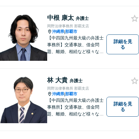
題、労働雇用、刑事事件、企
業法務・企業側労働「沖縄な
中根 康太
らではの習慣」を熟知した弁
弁護士
護士が多数在籍。
岡野法律事務所 那覇支店
沖縄県
那覇市
|
【中四国九州最大級の弁護士
詳細を見
事務所】交通事故、借金問
る
題、離婚、相続など様々な問
題について、「何度でも無
料」の相談を行っています！
まずはお気軽にご相談くださ
い！
林 大貴
弁護士
岡野法律事務所 那覇支店
沖縄県
那覇市
|
【中四国九州最大級の弁護士
詳細を見
事務所】交通事故、借金問
る
題、離婚、相続など様々な問
題について、「何度でも無
料」の相談を行っています！
まずはお気軽にご相談くださ