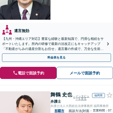
遺言無効
【九州・沖縄エリア対応】豊富な経験と最新知識で、円滑な相続をサ
ポートいたします。所内の研修で最新の法改正にもキャッチアップ
「不動産がらみの遺産分割もお任せ」遺言書の作成で、万全な生前対
策をおこないましょう【夜間・休日面談可】
料金表を見る
電話で面談予約
メールで面談予約
舞鶴 史也
福岡県
インタビュ
ーを見る
弁護士
弁護士法人大西総合法律事務所 福岡事務所
営業時間：07:
那覇市
面談方法(対面・