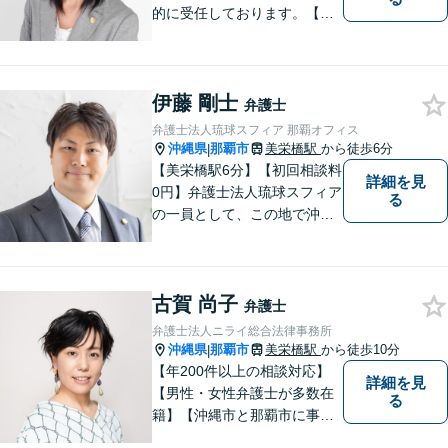
的に受任しております。【初
回面談30分無料（電話・リモ
ート相談有料）】【夜間対応
可（事前予約要）】なお、労
伊藤 剛士
働問題については、雇用主の
弁護士
方からのご相談のみとさせて
弁護士法人琉球スフィア 那覇オフィス
いただいております。
沖縄県
那覇市
美栄橋駅
から徒歩6分
|
【美栄橋駅6分】【初回相談料
詳細を見
0円】弁護士法人琉球スフィア
る
の一員として、この地で沖縄
の皆さまのお役に立てるよ
う、全力を尽くしてまいりま
す。 「ご相談＝ご依頼」では
古賀 尚子
ございませんので、安心して
弁護士
経験豊富な弁護士にご相談く
弁護士法人ニライ総合法律事務所
ださい。
沖縄県
那覇市
美栄橋駅
から徒歩10分
|
【年200件以上の相談対応】
詳細を見
【男性・女性弁護士が多数在
る
籍】【沖縄市と那覇市に事務
所あり】離婚問題、相続問