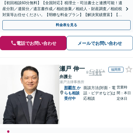
【初回相談60分無料】【全国対応】税理士・司法書士と連携可能！遺
産分割／遺留分／遺言書作成／相続放棄／相続人・財産調査／相続税
対策等お任せください。【明瞭な料金プラン】【解決実績豊富】【電
話相談可】
料金表を見る
電話でお問い合わせ
メールでお問い合わせ
瀬戸 伸一
福岡県
インタビュ
ーを見る
弁護士
瀬戸法律事務所
営業時
那覇市
か
面談方法(対面・電
らも相談
話・ビデオなど)は
間：本日
受付中
応相談
定休日