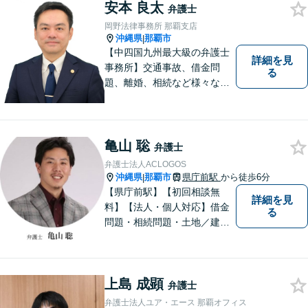
い！
安本 良太
弁護士
岡野法律事務所 那覇支店
沖縄県
那覇市
|
【中四国九州最大級の弁護士
詳細を見
事務所】交通事故、借金問
る
題、離婚、相続など様々な問
題について、「何度でも無
料」の相談を行っています！
まずはお気軽にご相談くださ
い！
亀山 聡
弁護士
弁護士法人ACLOGOS
沖縄県
那覇市
県庁前駅
から徒歩6分
|
【県庁前駅】【初回相談無
詳細を見
料】【法人・個人対応】借金
る
問題・相続問題・土地／建物
／建築紛争・企業法務・事業
承継なら弁護士法人アクロゴ
スにお任せください。
上島 成顕
弁護士
弁護士法人ユア・エース 那覇オフィス