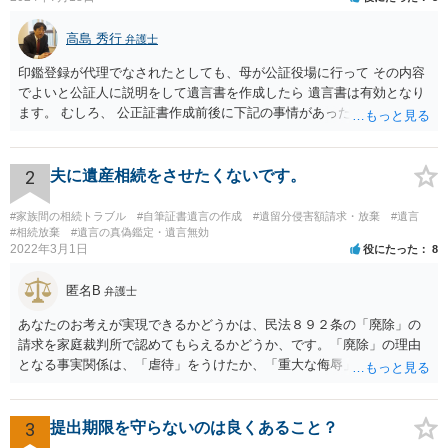
高島 秀行
弁護士
印鑑登録が代理でなされたとしても、母が公証役場に行って その内容
でよいと公証人に説明をして遺言書を作成したら 遺言書は有効となり
ます。 むしろ、 公正証書作成前後に下記の事情があったことが証明で
きれば判断能力がなく 無効だったと主張することが可能です。 翌年1
月に携帯が新しくなった母からの第一声は「ここにいたら殺される」
「面会に来てくれ」で、長男に聞くと「面会は出来ない。俺は携帯電
2
夫に遺産相続をさせたくないです。
話の使い方を教える為に会っている」「母の話は聞かなくて良い」と
電話が切れました。その後の電話でも「食事に毒が入っている」「体
#家族間の相続トラブル
#自筆証書遺言の作成
#遺留分侵害額請求・放棄
#遺言
にチップが埋められている」等、おかしかったです。 当時の診療記
#相続放棄
#遺言の真偽鑑定・遺言無効
2022年3月1日
役にたった
8
録、介護認定の資料、介護記録を取得して 弁護士に面談で相談された
方がよいと思います。
匿名B
弁護士
あなたのお考えが実現できるかどうかは、民法８９２条の「廃除」の
請求を家庭裁判所で認めてもらえるかどうか、です。「廃除」の理由
となる事実関係は、「虐待」をうけたか、「重大な侮辱」を受けた
か、推定相続人たる夫に「その他著しい非行」があったか否かです。
「廃除」は遺言でも可能です（民法８９３条）。 弁護士に具体的な事
情を話して相談して、「廃除」が可能か、実際に法律相談を受けるこ
3
提出期限を守らないのは良くあること？
とをお勧めします。