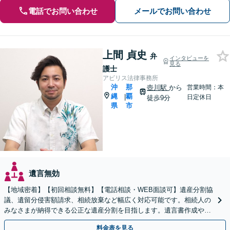
電話でお問い合わせ
メールでお問い合わせ
上間 貞史
弁
インタビューを
見る
護士
アビリス法律事務所
沖
那
壺川駅
から
営業時間：本
縄
覇
|
日定休日
徒歩9分
県
市
遺言無効
【地域密着】【初回相談無料】【電話相談・WEB面談可】遺産分割協
議、遺留分侵害額請求、相続放棄など幅広く対応可能です。相続人の
みなさまが納得できる公正な遺産分割を目指します。遺言書作成や成
年後見人など、相続に向けた生前対策もお任せください。
料金表を見る