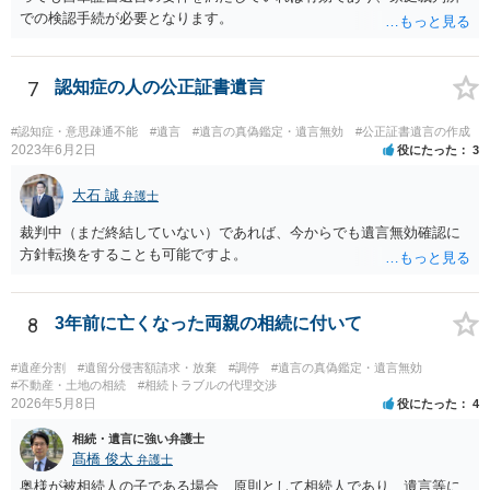
での検認手続が必要となります。
7
認知症の人の公正証書遺言
#認知症・意思疎通不能
#遺言
#遺言の真偽鑑定・遺言無効
#公正証書遺言の作成
2023年6月2日
役にたった
3
大石 誠
弁護士
裁判中（まだ終結していない）であれば、今からでも遺言無効確認に
方針転換をすることも可能ですよ。
8
3年前に亡くなった両親の相続に付いて
#遺産分割
#遺留分侵害額請求・放棄
#調停
#遺言の真偽鑑定・遺言無効
#不動産・土地の相続
#相続トラブルの代理交渉
2026年5月8日
役にたった
4
相続・遺言に強い弁護士
髙橋 俊太
弁護士
奥様が被相続人の子である場合、原則として相続人であり、遺言等に