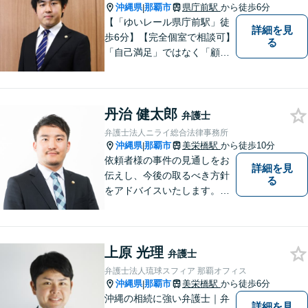
沖縄県
那覇市
県庁前駅
から徒歩6分
|
【「ゆいレール県庁前駅」徒
詳細を見
歩6分】【完全個室で相談可】
る
「自己満足」ではなく「顧客
満足」が得られたかどうかを
大切にしています。一人一人
の依頼者に寄り添い、依頼者
丹治 健太郎
が本当に求める最高の結果に
弁護士
こだわり続けたいと考えてお
弁護士法人ニライ総合法律事務所
ります。 お気軽にご相談くだ
沖縄県
那覇市
美栄橋駅
から徒歩10分
|
さい。
依頼者様の事件の見通しをお
詳細を見
伝えし、今後の取るべき方針
る
をアドバイスいたします。徹
底したリーガルサービスを提
供します。
上原 光理
弁護士
弁護士法人琉球スフィア 那覇オフィス
沖縄県
那覇市
美栄橋駅
から徒歩6分
|
沖縄の相続に強い弁護士｜弁
詳細を見