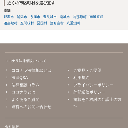
近くの市区町村を選び直す
南部
那覇市
浦添市
糸満市
豊見城市
南城市
与那原町
南風原町
渡嘉敷村
座間味村
粟国村
渡名喜村
八重瀬町
ココナラ法律相談について
ココナラ法律相談とは
ご意見・ご要望
法律Q&A
利用規約
法律相談コラム
プライバシーポリシー
ココナラとは
外部送信ポリシー
よくあるご質問
掲載をご検討の弁護士の方
へ
運営へのお問い合わせ
会社情報