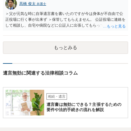
髙橋 俊太
弁護士
＞父が元気な時に自筆遺言書を書いたのですが今は身体が不自由で公
正役場に行く事が出来ず ＞保管してもらえません。 公証役場に連絡を
して相談し、自宅や病院などに公証人に出張してもらって公正証書を
作成するという方法もあります。また、相談して証人を用意してもら
うことも可能です。 ＞不動産名義を父から母に名義変更しておいた方
がいいのではと考えていますがどう思いますか？ 詳細が不明であり何
もっとみる
とも言えないのですが、遺言内容との関わりもあると思いますので、
弁護士に事情等を説明して個別に相談した方がよいように思います。
遺言無効に関連する法律相談コラム
相続・遺言
遺言書は無効にできる？主張するための
要件や法的手続きの流れを解説