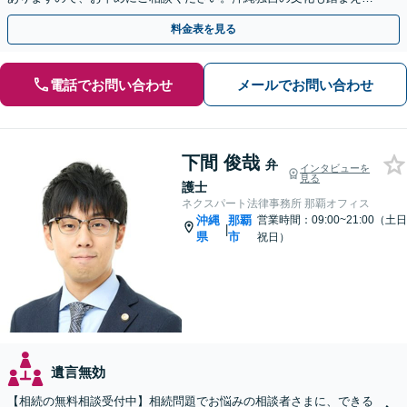
決へ【WEB面談可】
料金表を見る
電話でお問い合わせ
メールでお問い合わせ
下間 俊哉
弁
インタビューを
見る
護士
ネクスパート法律事務所 那覇オフィス
沖縄
那覇
営業時間：09:00~21:00（土日
|
県
市
祝日）
遺言無効
【相続の無料相談受付中】相続問題でお悩みの相談者さまに、できる