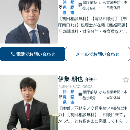
沖
那
県庁前駅
から
営業時間：本
縄
覇
|
日定休日
徒歩6分
県
市
【初回相談無料】【電話相談可】【県
庁南口1分】税理士が在籍【離婚問題】
不貞慰謝料・財産分与・養育費など。
協議・調停・別居中、どの段階でもご
相談ください【不動産】賃料増額（減
額）・明け渡し請求・立退料増額など
電話でお問い合わせ
メールでお問い合わせ
に対応。交渉から訴訟までお任せくだ
さい。
伊集 朝也
弁護士
弁護士法人ACLOGOS
沖
那
県庁前駅
から
営業時間：本
縄
覇
|
日定休日
徒歩6分
県
市
【離婚／不動産／交通事故／相続に注
力】【初回相談無料】「相談に来てよ
かった」とお客さまに満足してもらう
ことを大切にしています！沖縄にお住