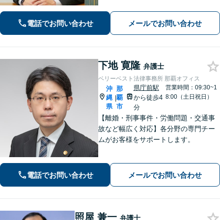
まいの方・中小企業の方を支えるべ
く、丁寧なヒアリングで皆様のお気持
電話でお問い合わせ
メールでお問い合わせ
ちに寄り添います。
下地 寛隆
弁護士
ベリーベスト法律事務所 那覇オフィス
県庁前駅
営業時間：09:30~1
沖
那
8:00（土日祝日）
縄
覇
から徒歩4
|
県
市
分
【離婚・刑事事件・労働問題・交通事
故など幅広く対応】各分野の専門チー
ムがお客様をサポートします。
電話でお問い合わせ
メールでお問い合わせ
照屋 兼一
弁護士