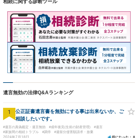
相続に関する診断ツール
遺言無効の法律Q&Aランキング
1
公正証書遺言書を無効にする事は出来ないか、ご
相談したいです。
#遺言の真偽鑑定・遺言無効
#成年後見(生前の財産管理)
#遺言
#家族間の相続トラブル
#調停
#遺留分侵害額請求・放棄
2024年7月18日
役にたった
8