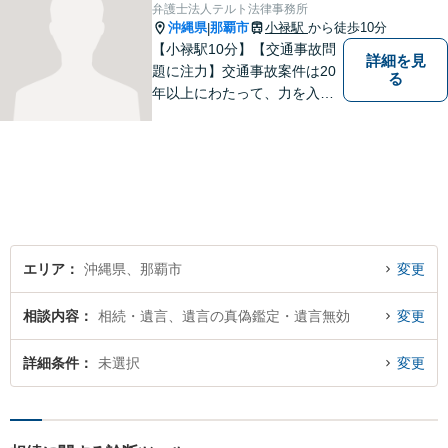
【休日面談可】
弁護士法人テルト法律事務所
沖縄県
那覇市
小禄駅
から徒歩10分
|
【小禄駅10分】【交通事故問
詳細を見
題に注力】交通事故案件は20
る
年以上にわたって、力を入れ
てきました。保険会社との示
談交渉/後遺障害等級の認定/損
害賠償請求などにお困りの方
はぜひ、当事務所にご相談く
ださい。【企業法務対応可
能】
エリア
沖縄県、那覇市
変更
相談内容
相続・遺言、遺言の真偽鑑定・遺言無効
変更
詳細条件
未選択
変更