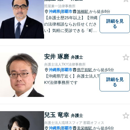
照屋兼一法律事務所
沖縄県
那覇市
旭橋駅
から徒歩8分
|
【弁護士歴25年以上】【沖縄
詳細を見
の法律相談ならお任せくださ
る
い】気軽に受診できる「町医
者」のような弁護士でありた
いと思っています。豊富な経
験により培ったノウハウを活
安井 琢磨
かし、ひとりでも多く悩まれ
弁護士
ている方を救います。ぜひご
弁護士法人TKY法律事務所
相談ください。
沖縄県
那覇市
県庁前駅
から徒歩5分
|
【沖縄県庁近く】弁護士法人T
詳細を見
KY法律事務所です
る
兒玉 竜幸
弁護士
弁護士法人琉球スフィア 那覇オフィス
沖縄県
那覇市
美栄橋駅
から徒歩6分
|