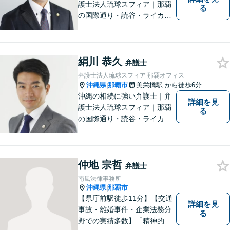
護士法人琉球スフィア｜那覇
る
の国際通り・読谷・ライカム
の3店舗ある沖縄最大級の法律
事務所｜私自身、月に10件程
度の新規相談を受けておりま
絹川 恭久
す。お気軽にご連絡くださ
弁護士
い！
弁護士法人琉球スフィア 那覇オフィス
沖縄県
那覇市
美栄橋駅
から徒歩6分
|
沖縄の相続に強い弁護士｜弁
詳細を見
護士法人琉球スフィア｜那覇
る
の国際通り・読谷・ライカム
の3店舗ある沖縄最大級の法律
事務所｜国際相続案件の実績
多数｜国内外問わず相続案件
仲地 宗哲
を手掛けていきたいと思って
弁護士
おります。どうぞよろしくお
南風法律事務所
願いします。
沖縄県
那覇市
|
【県庁前駅徒歩11分】【交通
詳細を見
事故・離婚事件・企業法務分
る
野での実績多数】「精神的な