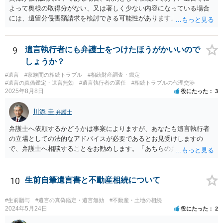
よって奥様の取得分がない、又は著しく少ない内容になっている場合
には、遺留分侵害額請求を検討できる可能性があります。ただし、
「相続は３年以内」という説明は、遺留分そのものではなく、相続登
記の義務化に関する説明と混同されている可能性があります。相続登
記については、不動産を相続で取得したことを知った日から３年以内
9
遺言執行者にも弁護士をつけたほうがかいいので
に申請する義務があります。一方、遺留分侵害額請求は、相続開始お
しょうか？
よび遺留分を侵害する贈与・遺贈があったことを知った時から１年で
#遺言
#家族間の相続トラブル
#相続財産調査・鑑定
時効にかかります。また、相続開始から１０年が経過すると、認識の
#遺言の真偽鑑定・遺言無効
#遺言執行者の選任
#相続トラブルの代理交渉
有無にかかわらず行使できなくなります。 奥様がご両親の死亡を最近
2025年8月8日
役にたった
3
まで知らなかったのであれば、少なくとも「知った時から１年」の時
効がいつから進むかは慎重に検討する必要があります。ただし、死亡
川添 圭
弁護士
から３年が経過しているとのことですので、早急に戸籍、遺言の有
無、不動産登記、遺産分割協議書の有無を確認した方がよいでしょ
弁護士へ依頼するかどうかは事案によりますが、あなたも遺言執行者
う。特に、お姉様側だけで不動産名義を変更している場合、遺言があ
の立場としての法的なアドバイスが必要であるとお見受けしますの
ったのか、遺産分割協議書が作成されているのか、奥様の署名押印が
で、弁護士へ相談することをお勧めします。「あちらの弁護士」（元
あるのかが重要です。奥様が何も署名していないのであれば、遺留分
嫁と娘の弁護士のことでしょうか）へ聴いても、自分に有利な主張や
以前に、法定相続分や遺産分割未了の問題として整理すべき場合もあ
誘導しかしてこないと思います。
ります。 奥様において戸籍謄本、不動産登記簿、固定資産評価証明
10
生前自筆遺言書と不動産相続について
書、遺言書の有無等を確認し、弁護士に個別に相談した方がよいと思
われます。
#生前贈与
#遺言の真偽鑑定・遺言無効
#不動産・土地の相続
2024年5月24日
役にたった
2