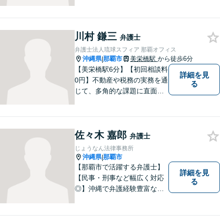
負担の軽減」や「解決プロセ
ス」を重視し、弁護を進めて
まいります。見積もりは無料
ですので、お気軽にご相談く
川村 鎌三
弁護士
ださい。個々に応じた解決策
弁護士法人琉球スフィア 那覇オフィス
をご提案します。
沖縄県
那覇市
美栄橋駅
から徒歩6分
|
【美栄橋駅6分】【初回相談料
詳細を見
0円】不動産や税務の実務を通
る
じて、多角的な課題に直面す
る依頼者を支えるには、法律
面からの支援が不可欠である
と痛感し、弁護士を志しまし
佐々木 嘉郎
た。 複雑な問題を一つの窓口
弁護士
で解決できる存在を目指し、
じょうなん法律事務所
日々研鑽を重ねています。
沖縄県
那覇市
|
【那覇市で活躍する弁護士】
詳細を見
【民事・刑事など幅広く対応
る
◎】沖縄で弁護経験豊富な弁
護士！スピーディな対応を心
掛け、皆様の抱える問題がで