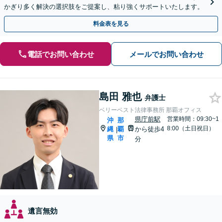
かぎり多く解決の選択肢をご提案し、粘り強くサポートいたします。
料金表を見る
電話でお問い合わせ
メールでお問い合わせ
島田 雅也
弁護士
ベリーベスト法律事務所 那覇オフィス
県庁前駅
営業時間：09:30~1
沖
那
8:00（土日祝日）
縄
覇
から徒歩4
|
県
市
分
遺言無効