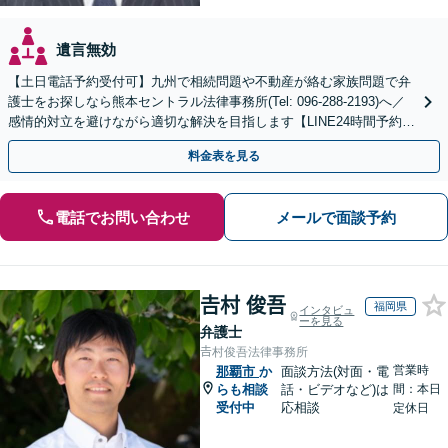
遺言無効
【土日電話予約受付可】九州で相続問題や不動産が絡む家族問題で弁
護士をお探しなら熊本セントラル法律事務所(Tel: 096-288-2193)へ／
感情的対立を避けながら適切な解決を目指します【LINE24時間予約受
付可】【休日・夜間相談可】
料金表を見る
電話でお問い合わせ
メールで面談予約
𠮷村 俊吾
福岡県
インタビュ
ーを見る
弁護士
𠮷村俊吾法律事務所
営業時
那覇市
か
面談方法(対面・電
らも相談
話・ビデオなど)は
間：本日
受付中
応相談
定休日