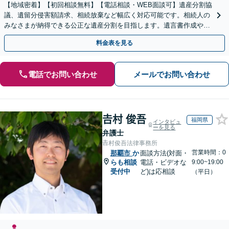
【地域密着】【初回相談無料】【電話相談・WEB面談可】遺産分割協
議、遺留分侵害額請求、相続放棄など幅広く対応可能です。相続人の
みなさまが納得できる公正な遺産分割を目指します。遺言書作成や成
年後見人など、相続に向けた生前対策もお任せください。
料金表を見る
電話でお問い合わせ
メールでお問い合わせ
𠮷村 俊吾
福岡県
インタビュ
ーを見る
弁護士
𠮷村俊吾法律事務所
営業時間：0
那覇市
か
面談方法(対面・
らも相談
電話・ビデオな
9:00~19:00
受付中
ど)は応相談
（平日）