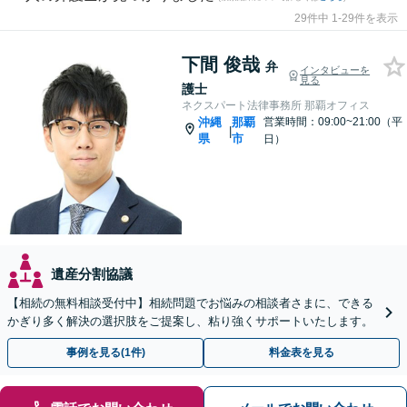
29件中 1-29件を表示
下間 俊哉
弁
インタビューを
見る
護士
ネクスパート法律事務所 那覇オフィス
沖縄
那覇
営業時間：09:00~21:00（平
|
県
市
日）
遺産分割協議
【相続の無料相談受付中】相続問題でお悩みの相談者さまに、できる
かぎり多く解決の選択肢をご提案し、粘り強くサポートいたします。
事例を見る(1件)
料金表を見る