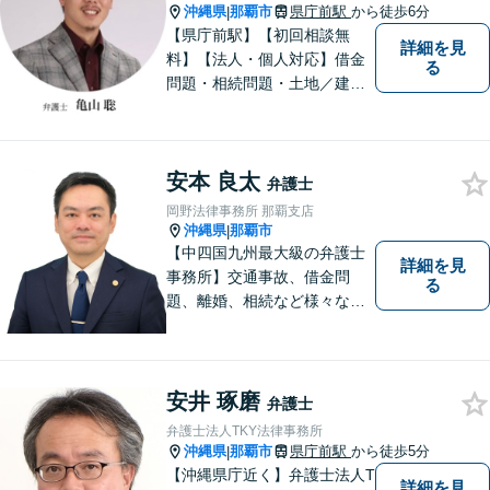
願いします。
沖縄県
那覇市
県庁前駅
から徒歩6分
|
【県庁前駅】【初回相談無
詳細を見
料】【法人・個人対応】借金
る
問題・相続問題・土地／建物
／建築紛争・企業法務・事業
承継なら弁護士法人アクロゴ
スにお任せください。
安本 良太
弁護士
岡野法律事務所 那覇支店
沖縄県
那覇市
|
【中四国九州最大級の弁護士
詳細を見
事務所】交通事故、借金問
る
題、離婚、相続など様々な問
題について、「何度でも無
料」の相談を行っています！
まずはお気軽にご相談くださ
い！
安井 琢磨
弁護士
弁護士法人TKY法律事務所
沖縄県
那覇市
県庁前駅
から徒歩5分
|
【沖縄県庁近く】弁護士法人T
詳細を見