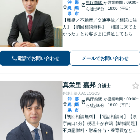
沖
那
県庁前駅
か
営業時間：09:00~
縄
覇
|
18:00（平日）
ら徒歩6分
県
市
【離婚／不動産／交通事故／相続に注
力】【初回相談無料】「相談に来てよ
かった」とお客さまに満足してもらう
ことを大切にしています！沖縄にお住
まいの方・中小企業の方を支えるべ
く、丁寧なヒアリングで皆様のお気持
電話でお問い合わせ
メールでお問い合わせ
ちに寄り添います。
真栄里 嘉邦
弁護士
弁護士法人ACLOGOS
沖
那
県庁前駅
か
営業時間：09:00~
縄
覇
|
18:00（平日）
ら徒歩6分
県
市
【初回相談無料】【電話相談可】【県
庁南口1分】税理士が在籍【離婚問題】
不貞慰謝料・財産分与・養育費など。
協議・調停・別居中、どの段階でもご