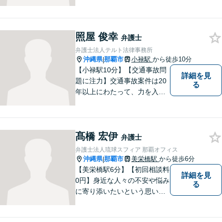
護士！スピーディな対応を心
掛け、皆様の抱える問題がで
きるだけ早く解決できるよう
尽力します！皆様のご希望を
照屋 俊幸
弁護士
丁寧にお聞きします。【牧志
弁護士法人テルト法律事務所
駅・安里駅から徒歩圏】
沖縄県
那覇市
小禄駅
から徒歩10分
|
【小禄駅10分】【交通事故問
詳細を見
題に注力】交通事故案件は20
る
年以上にわたって、力を入れ
てきました。保険会社との示
談交渉/後遺障害等級の認定/損
害賠償請求などにお困りの方
髙橋 宏伊
はぜひ、当事務所にご相談く
弁護士
ださい。【企業法務対応可
弁護士法人琉球スフィア 那覇オフィス
能】
沖縄県
那覇市
美栄橋駅
から徒歩6分
|
【美栄橋駅6分】【初回相談料
詳細を見
0円】身近な人々の不安や悩み
る
に寄り添いたいという思いか
ら、弁護士を志しました。 人
生を左右する法律問題に真摯