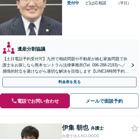
受付中
ど)は応相談
（平日）
遺産分割協議
【土日電話予約受付可】九州で相続問題や不動産が絡む家族問題で弁
護士をお探しなら熊本セントラル法律事務所(Tel: 096-288-2193)へ／
感情的対立を避けながら適切な解決を目指します【LINE24時間予約受
付可】【休日・夜間相談可】
料金表を見る
電話でお問い合わせ
メールで面談予約
伊集 朝也
弁護士
弁護士法人ACLOGOS