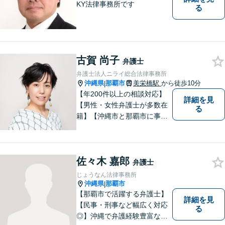
KY法律事務所です
る
古賀 尚子
弁護士
弁護士法人ニライ総合法律事務所
沖縄県
那覇市
美栄橋駅
から徒歩10分
|
【年200件以上の相談対応】
詳細を見
【男性・女性弁護士が多数在
る
籍】【沖縄市と那覇市に事務
所あり】離婚問題、相続問
題、労働雇用、刑事事件、企
業法務・企業側労働「沖縄な
佐々木 嘉郎
らではの習慣」を熟知した弁
弁護士
護士が多数在籍。
じょうなん法律事務所
沖縄県
那覇市
|
【那覇市で活躍する弁護士】
詳細を見
【民事・刑事など幅広く対応
る
◎】沖縄で弁護経験豊富な弁