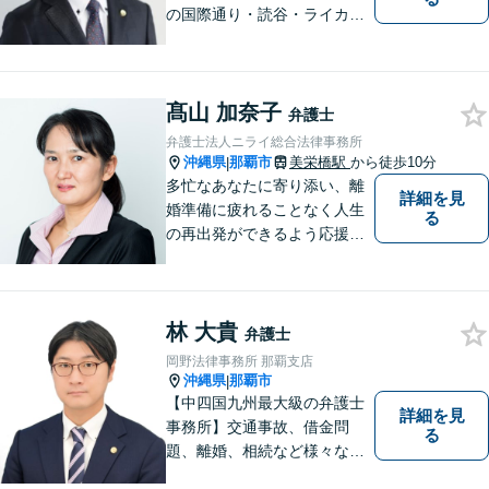
の国際通り・読谷・ライカム
の3店舗ある沖縄最大級の法律
事務所｜私自身、月に10件程
度の新規相談を受けておりま
髙山 加奈子
す。お気軽にご連絡くださ
弁護士
い！
弁護士法人ニライ総合法律事務所
沖縄県
那覇市
美栄橋駅
から徒歩10分
|
多忙なあなたに寄り添い、離
詳細を見
婚準備に疲れることなく人生
る
の再出発ができるよう応援し
ます。
林 大貴
弁護士
岡野法律事務所 那覇支店
沖縄県
那覇市
|
【中四国九州最大級の弁護士
詳細を見
事務所】交通事故、借金問
る
題、離婚、相続など様々な問
題について、「何度でも無