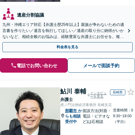
遺産分割協議
九州・沖縄エリア対応【弁護士歴25年以上】親族が争わないための遺
言書を作りたい／遺言を執行してほしい／遺産の取り分に納得がいか
ないなど、相続全般のお悩みは、経験豊富な弁護士にお任せを。複雑
な問題も粘り強く対応し、解決に導きます。
料金表を見る
電話でお問い合わせ
メールで面談予約
鮎川 泰輔
長崎県
インタビュ
ーを見る
弁護士
虎ノ門法律経済事務所 長崎支店
営業時間：0
那覇市
か
面談方法(対面・
らも相談
電話・ビデオな
9:30~18:00
受付中
ど)は応相談
（平日）