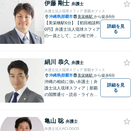
伊藤 剛士
働問題については、雇用主の
弁護士
方からのご相談のみとさせて
弁護士法人琉球スフィア 那覇オフィス
いただいております。
沖縄県
那覇市
美栄橋駅
から徒歩6分
|
【美栄橋駅6分】【初回相談料
詳細を見
0円】弁護士法人琉球スフィア
る
の一員として、この地で沖縄
の皆さまのお役に立てるよ
う、全力を尽くしてまいりま
す。 「ご相談＝ご依頼」では
絹川 恭久
ございませんので、安心して
弁護士
経験豊富な弁護士にご相談く
弁護士法人琉球スフィア 那覇オフィス
ださい。
沖縄県
那覇市
美栄橋駅
から徒歩6分
|
沖縄の相続に強い弁護士｜弁
詳細を見
護士法人琉球スフィア｜那覇
る
の国際通り・読谷・ライカム
の3店舗ある沖縄最大級の法律
事務所｜国際相続案件の実績
多数｜国内外問わず相続案件
亀山 聡
を手掛けていきたいと思って
弁護士
おります。どうぞよろしくお
弁護士法人ACLOGOS