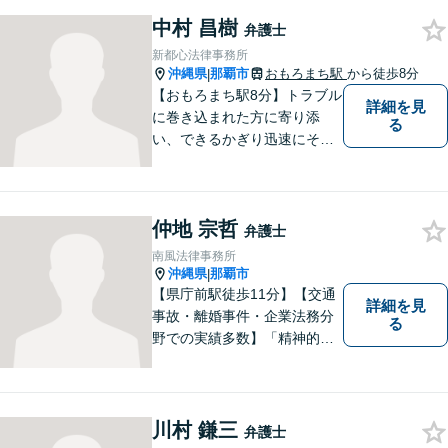
に向き合い、最善の解決を目
中村 昌樹
指すことが私の信念です。
弁護士
【休日面談可】
新都心法律事務所
沖縄県
那覇市
おもろまち駅
から徒歩8分
|
【おもろまち駅8分】トラブル
詳細を見
に巻き込まれた方に寄り添
る
い、できるかぎり迅速にそし
て最善の解決を図るべく、常
に全力で取り組んでおりま
す。企業法務、土地問題、離
仲地 宗哲
婚、借金、相続、交通事故
弁護士
等、生活上のトラブルがござ
南風法律事務所
いましたら、お気軽にご相談
沖縄県
那覇市
|
下さい。
【県庁前駅徒歩11分】【交通
詳細を見
事故・離婚事件・企業法務分
る
野での実績多数】「精神的な
負担の軽減」や「解決プロセ
ス」を重視し、弁護を進めて
まいります。見積もりは無料
ですので、お気軽にご相談く
川村 鎌三
弁護士