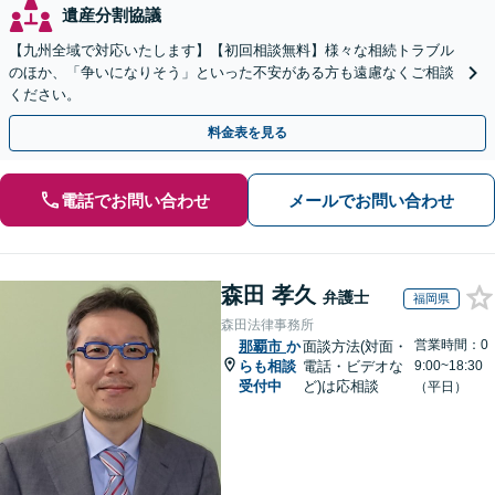
遺産分割協議
【九州全域で対応いたします】【初回相談無料】様々な相続トラブル
のほか、「争いになりそう」といった不安がある方も遠慮なくご相談
ください。
料金表を見る
電話でお問い合わせ
メールでお問い合わせ
森田 孝久
弁護士
福岡県
森田法律事務所
営業時間：0
那覇市
か
面談方法(対面・
らも相談
電話・ビデオな
9:00~18:30
受付中
ど)は応相談
（平日）