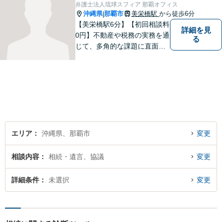
ださい。個々に応じた解決策
弁護士法人琉球スフィア 那覇オフィス
をご提案します。
沖縄県
那覇市
美栄橋駅
から徒歩6分
|
【美栄橋駅6分】【初回相談料
詳細を見
0円】不動産や税務の実務を通
る
じて、多角的な課題に直面す
る依頼者を支えるには、法律
面からの支援が不可欠である
と痛感し、弁護士を志しまし
た。 複雑な問題を一つの窓口
で解決できる存在を目指し、
日々研鑽を重ねています。
エリア
沖縄県、那覇市
変更
相談内容
相続・遺言、協議
変更
詳細条件
未選択
変更