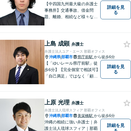
【中四国九州最大級の弁護士
詳細を見
事務所】交通事故、借金問
る
題、離婚、相続など様々な問
題について、「何度でも無
料」の相談を行っています！
まずはお気軽にご相談くださ
い！
上島 成顕
弁護士
弁護士法人ユア・エース 那覇オフィス
沖縄県
那覇市
県庁前駅
から徒歩6分
|
【「ゆいレール県庁前駅」徒
詳細を見
歩6分】【完全個室で相談可】
る
「自己満足」ではなく「顧客
満足」が得られたかどうかを
大切にしています。一人一人
の依頼者に寄り添い、依頼者
上原 光理
が本当に求める最高の結果に
弁護士
こだわり続けたいと考えてお
弁護士法人琉球スフィア 那覇オフィス
ります。 お気軽にご相談くだ
沖縄県
那覇市
美栄橋駅
から徒歩6分
|
さい。
沖縄の相続に強い弁護士｜弁
詳細を見
護士法人琉球スフィア｜那覇
る