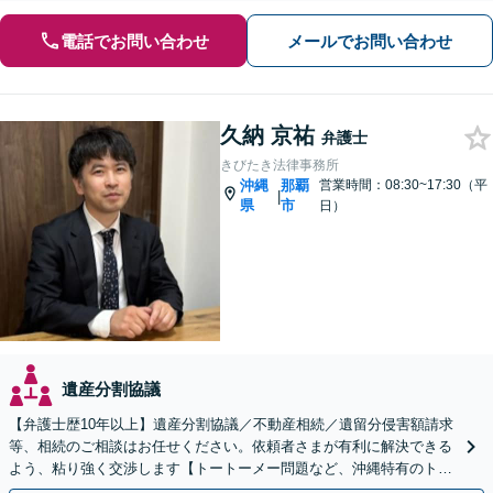
電話でお問い合わせ
メールでお問い合わせ
久納 京祐
弁護士
きびたき法律事務所
沖縄
那覇
営業時間：08:30~17:30（平
|
県
市
日）
遺産分割協議
【弁護士歴10年以上】遺産分割協議／不動産相続／遺留分侵害額請求
等、相続のご相談はお任せください。依頼者さまが有利に解決できる
よう、粘り強く交渉します【トートーメー問題など、沖縄特有のトラ
ブルにも対応】【バス停「天久」2分】