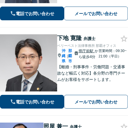
相談ください【不動産】賃料増額（減
額）・明け渡し請求・立退料増額など
電話でお問い合わせ
メールでお問い合わせ
に対応。交渉から訴訟までお任せくだ
さい。
下地 寛隆
弁護士
ベリーベスト法律事務所 那覇オフィス
沖
那
県庁前駅
か
営業時間：09:30~
縄
覇
|
21:00（平日）
ら徒歩4分
県
市
【離婚・刑事事件・労働問題・交通事
故など幅広く対応】各分野の専門チー
ムがお客様をサポートします。
電話でお問い合わせ
メールでお問い合わせ
照屋 兼一
弁護士