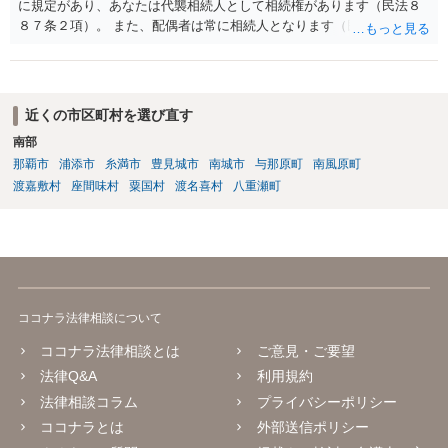
に規定があり、あなたは代襲相続人として相続権があります（民法８
８７条２項）。 また、配偶者は常に相続人となります（民法８９０
条）。 「祖父の子供３人」の方の配偶者がご健在であれば、その方に
も相続権があります。つまり、孫５人に加えて「おじ又はおば」にも
相続権がある可能性があります。
近くの市区町村を選び直す
南部
那覇市
浦添市
糸満市
豊見城市
南城市
与那原町
南風原町
渡嘉敷村
座間味村
粟国村
渡名喜村
八重瀬町
ココナラ法律相談について
ココナラ法律相談とは
ご意見・ご要望
法律Q&A
利用規約
法律相談コラム
プライバシーポリシー
ココナラとは
外部送信ポリシー