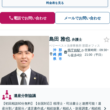
料金表を見る
電話でお問い合わせ
メールでお問い合わせ
島田 雅也
弁護士
ベリーベスト法律事務所 那覇オフィス
沖
那
県庁前駅
か
営業時間：09:30~
縄
覇
|
21:00（平日）
ら徒歩4分
県
市
遺産分割協議
【初回相談60分無料】【全国対応】税理士・司法書士と連携可能！遺
産分割／遺留分／遺言書作成／相続放棄／相続人・財産調査／相続税