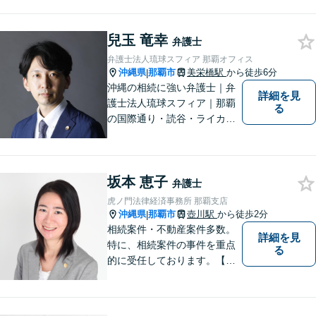
料」の相談を行っています！
まずはお気軽にご相談くださ
い！
兒玉 竜幸
弁護士
弁護士法人琉球スフィア 那覇オフィス
沖縄県
那覇市
美栄橋駅
から徒歩6分
|
沖縄の相続に強い弁護士｜弁
詳細を見
護士法人琉球スフィア｜那覇
る
の国際通り・読谷・ライカム
の3店舗ある沖縄最大級の法律
事務所｜不安に悩まされる
日々から解放されるよう迅速
坂本 恵子
に対応し、あなたの立場に立
弁護士
ったベストな紛争解決を導く
虎ノ門法律経済事務所 那覇支店
ことを常に大切にしていま
沖縄県
那覇市
壺川駅
から徒歩2分
|
す。
相続案件・不動産案件多数。
詳細を見
特に、相続案件の事件を重点
る
的に受任しております。【初
回面談30分無料（電話・リモ
ート相談有料）】【夜間対応
可（事前予約要）】なお、労