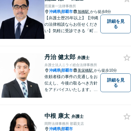
照屋兼一法律事務所
沖縄県
那覇市
旭橋駅
から徒歩8分
|
【弁護士歴25年以上】【沖縄
詳細を見
の法律相談ならお任せくださ
る
い】気軽に受診できる「町医
者」のような弁護士でありた
いと思っています。豊富な経
験により培ったノウハウを活
丹治 健太郎
かし、ひとりでも多く悩まれ
弁護士
ている方を救います。ぜひご
弁護士法人ニライ総合法律事務所
相談ください。
沖縄県
那覇市
美栄橋駅
から徒歩10分
|
依頼者様の事件の見通しをお
詳細を見
伝えし、今後の取るべき方針
る
をアドバイスいたします。徹
底したリーガルサービスを提
供します。
中根 康太
弁護士
岡野法律事務所 那覇支店
沖縄県
那覇市
|