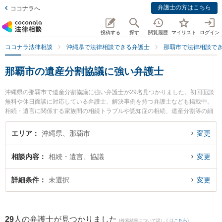
弁護士の方はこちら
ココナラへ
投稿する
探す
閲覧履歴
マイリスト
ログイン
ココナラ法律相談
沖縄県で法律相談できる弁護士
那覇市で法律相談で
那覇市の遺産分割協議に強い弁護士
沖縄県の那覇市で遺産分割協議に強い弁護士が29名見つかりました。初回面談
無料や休日面談に対応している弁護士、解決事例を持つ弁護士なども掲載中。
相続・遺言に関係する家族間の相続トラブルや認知症の相続、遺産分割等の細
かな分野での絞り込み検索もでき便利です。特にネクスパート法律事務所 那覇
オフィスの下間 俊哉弁護士や弁護士法人ACLOGOSの桜井 愛弁護士、きびたき
エリア
沖縄県、那覇市
変更
法律事務所の久納 京祐弁護士のプロフィール情報や弁護士費用、強みなどが注
目されています。『那覇市で土日や夜間に発生した遺産分割協議のトラブルを
相談内容
相続・遺言、協議
変更
今すぐに弁護士に相談したい』『遺産分割協議のトラブル解決の実績豊富な近
くの弁護士を検索したい』『初回相談無料で遺産分割協議を法律相談できる那
覇市内の弁護士に相談予約したい』などでお困りの相談者さんにおすすめで
詳細条件
未選択
変更
す。
29
人の弁護士が見つかりました
(検索結果について詳しくは
こちら
)