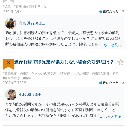
#協議
#家族間の相続トラブル
2026年7月26日
役にたった
3
高島 秀行
弁護士
弟が勝手に被相続人の判子を使って、相続人共有状態の保険金の解約
をし、現金を受け取ることは合法なのでしょうか？ 弟が被相続人に無
断で被相続人の保険契約を解約したことは 刑事的にも犯罪となる可能
性があり、民事的には無効だと思います。 保険会社で解約の際に提出
された書類のコピーを取得して、弁護士に面談で詳しい事情を話して
相談 されたら良いと思います。
3
遺産相続で従兄弟が協力しない場合の対処法は？
#相続放棄
#相続トラブルの代理交渉
#不動産・土地の相続
#相続人調査・確定
#相続手続き
#協議
2026年7月22日
役にたった
2
小杉 和
弁護士
まず前段の質問ですが、その従兄弟の方々を相手方とする遺産分割調
停を（曾祖父の最後の住所地を管轄する）家庭裁判所に申し立てるこ
とが考えられます。裁判所からの呼出しがあれば応答する可能性がま
だあるのではないでしょうか。 後段の質問については、相続放棄は可
能と思われます。時間が思った以上にないので必要書類をてきぱきと