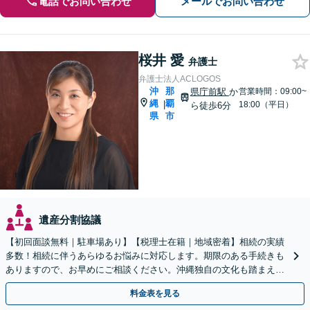
電話でお問い合わせ
メールでお問い合わせ
桜井 愛
弁護士
弁護士法人ACLOGOS
沖
那
県庁前駅
か
営業時間：09:00~
縄
覇
|
18:00（平日）
ら徒歩6分
県
市
遺産分割協議
【初回面談無料｜駐車場あり】【税理士在籍｜地域密着】相続の実績
多数！相続に伴うあらゆるお悩みに対応します。期限のある手続きも
ありますので、お早めにご相談ください。沖縄独自の文化も踏まえ解
決へ【WEB面談可】
料金表を見る