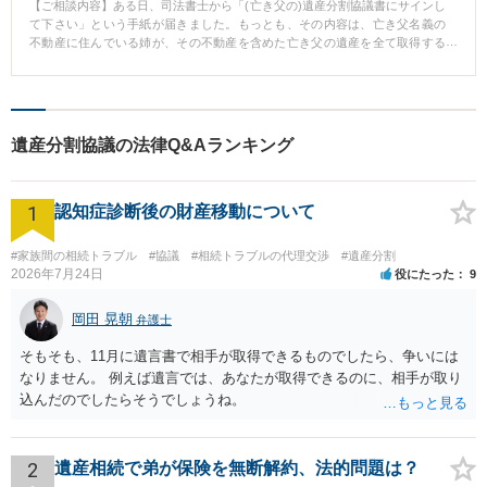
【ご相談内容】ある日、司法書士から「(亡き父の)遺産分割協議書にサインし
て下さい」という手紙が届きました。もっとも、その内容は、亡き父名義の
不動産に住んでいる姉が、その不動産を含めた亡き父の遺産を全て取得する
という内容でした。良くわからないので放置していたところ、姉から「何
故、サインしないのか?」と毎日督促の電話が来るようになりました。 弁護士
から相手方(相談者の姉)に連絡を行った上で、こちらが考える適正な「遺産分
割協議」案を提案し、相手方と粘り強く交渉した結果、遺産分割調停に至る
ことなく、こちらが考えていた内容に近い形で遺産分割協議がまとまりまし
遺産分割協議の法律Q&Aランキング
た。 遺産分割調停になれば最終的な解決まで1年以上かかることが多いのです
が、相手方と粘り強く交渉することでお互いの妥協点を探り、速やかな解決
に至ることができました。 なお、今回の相談者のように相手方(親族)からの
1
督促や連絡でストレスを抱えている方も多いと思います。この点、弁護士を
認知症診断後の財産移動について
代理人につけ、連絡の窓口を弁護士に一本化することで、そのようなストレ
スからも解放されます。 どうぞお気軽にご相談下さい。
#家族間の相続トラブル
#協議
#相続トラブルの代理交渉
#遺産分割
2026年7月24日
役にたった
9
岡田 晃朝
弁護士
そもそも、11月に遺言書で相手が取得できるものでしたら、争いには
なりません。 例えば遺言では、あなたが取得できるのに、相手が取り
込んだのでしたらそうでしょうね。
2
遺産相続で弟が保険を無断解約、法的問題は？