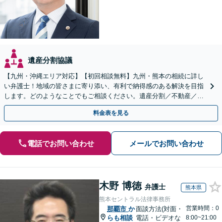
遺産分割協議
【九州・沖縄エリア対応】【初回相談無料】九州・熊本の相続に詳し
い弁護士！地域の皆さまに寄り添い、有利で納得感のある解決を目指
します。どのようなことでもご相談ください。遺産分割／不動産／遺
言書／使い込み／寄与分／遺留分／相続放棄【完全個室】
料金表を見る
電話でお問い合わせ
メールでお問い合わせ
木野 博徳
弁護士
熊本県
熊本セントラル法律事務所
営業時間：0
那覇市
か
面談方法(対面・
らも相談
電話・ビデオな
8:00~21:00