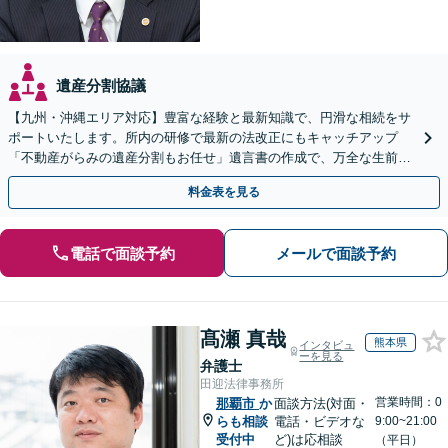
遺産分割協議
【九州・沖縄エリア対応】豊富な経験と最新知識で、円滑な相続をサ
ポートいたします。所内の研修で最新の法改正にもキャッチアップ
「不動産がらみの遺産分割もお任せ」遺言書の作成で、万全な生前対
策をおこないましょう【夜間・休日面談可】
料金表を見る
電話で面談予約
メールで面談予約
髙瀬 真哉
熊本県
インタビュ
ーを見る
弁護士
田迎法律事務所
営業時間：0
那覇市
か
面談方法(対面・
らも相談
電話・ビデオな
9:00~21:00
受付中
ど)は応相談
（平日）