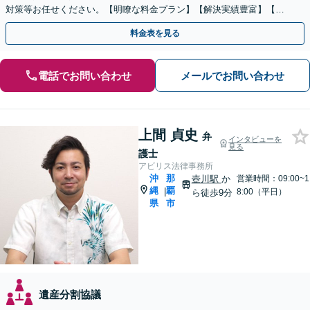
対策等お任せください。【明瞭な料金プラン】【解決実績豊富】【電
話相談可】
料金表を見る
電話でお問い合わせ
メールでお問い合わせ
上間 貞史
弁
インタビューを
見る
護士
アビリス法律事務所
沖
那
壺川駅
か
営業時間：09:00~1
縄
覇
|
8:00（平日）
ら徒歩9分
県
市
遺産分割協議