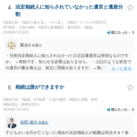
揃える必要があります。その点是非御注意ください。
4
法定相続人に知らされていなかった遺言と遺産分
割
#遺産分割
#遺言の書き直し・やり直し
#相続トラブルの代理交渉
#不動産・土地の相続
#遺言の真偽鑑定・遺言無効
#協議
2026年7月18日
役にたった
3
匿名A
弁護士
・当初法定相続人に知らされなかった公正証書遺言は有効なものです
か。 →有効です。知らせる必要はありません。 ・上記のような状況で
の遺言の書き換えは、叔父に瑕疵がありますか。→無いです。 ・分割
する場合の比率は、現状で、客観的に見てどの程度が妥当と考えられ
ますか。 →本人が自由に決められますので、どこが妥当とは言えない
です。客観的な基準もありません。 ・できれば穏やかに、分割を拒否
5
相続は誰ができますか
することはできますか。 →分割を拒否するということは、遺産はいら
ないということでしょうか。遺言で、受取を指定されててもいらない
#遺産分割
#協議
#不動産・土地の相続
#相続人調査・確定
と拒否することはできます。理由を説明する必要はありません。
#相続登記（義務化対応）
2026年7月16日
役にたった
2
吉田 雄大
弁護士
子どもがいる方が亡くなった場合の法定相続人の範囲は民法８８７条