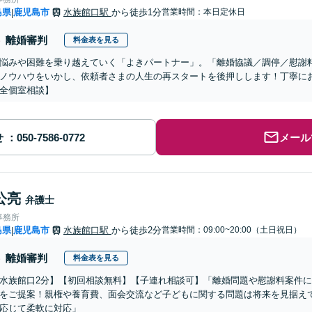
島県
鹿児島市
水族館口駅
から徒歩1分
営業時間：本日定休日
|
離婚審判
料金表を見る
悩みや困難を乗り越えていく「よきパートナー」。「離婚協議／調停／慰謝
ノウハウをいかし、依頼者さまの人生の再スタートを後押しします！丁寧に
全個室相談】
せ
メール
公亮
弁護士
事務所
島県
鹿児島市
水族館口駅
から徒歩2分
営業時間：09:00~20:00（土日祝日）
|
離婚審判
料金表を見る
水族館口2分】【初回相談無料】【子連れ相談可】「離婚問題や慰謝料案件
をご提案！親権や養育費、面会交流など子どもに関する問題は将来を見据え
応じて柔軟に対応」