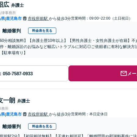
昭広
弁護士
法律事務所
島県
鹿児島市
市役所前駅
から徒歩3分
営業時間：09:00~22:00（土日祝日）
|
離婚審判
料金表を見る
60分相談無料】【弁護士歴10年以上】【男性弁護士・女性弁護士が在籍】
停・離婚訴訟のお悩みなど幅広いトラブルに対応◎ご依頼者に有利な解決方
【駐車場有り】
メー
友一朗
弁護士
事務所
島県
鹿児島市
市役所前駅
から徒歩3分
営業時間：本日定休日
|
離婚審判
料金表を見る
所前駅2分】【初回相談無料】【子連れ相談可】「離婚問題や慰謝料案件に