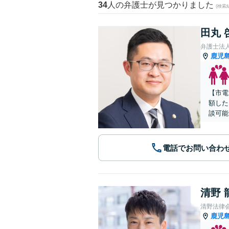
34
人の弁護士が見つかりました
(検索
田丸 
弁護士法
鹿児
【市電
額した
談可能
電話でお問い合わ
清野 
清野法律
鹿児