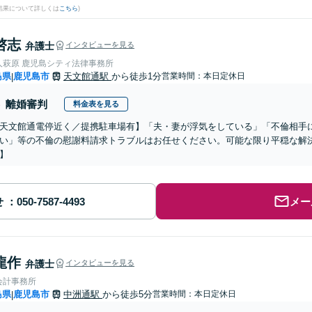
結果について詳しくは
こちら
)
啓志
弁護士
インタビューを見る
人萩原 鹿児島シティ法律事務所
島県
鹿児島市
天文館通駅
から徒歩1分
営業時間：本日定休日
|
離婚審判
料金表を見る
天文館通電停近く／提携駐車場有】「夫・妻が浮気をしている」「不倫相手
い」等の不倫の慰謝料請求トラブルはお任せください。可能な限り平穏な解
】
せ
メー
龍作
弁護士
インタビューを見る
会計事務所
島県
鹿児島市
中洲通駅
から徒歩5分
営業時間：本日定休日
|