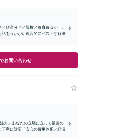
料／財産分与／親権／養育費ほか」。
お話をうかがい総合的にベストな解決
でお問い合わせ
に注力」あなたの立場に立って最善の
て丁寧に対応「安心の費用体系／経済