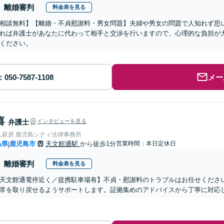
離婚審判
料金表を見る
相談無料】【離婚・不貞慰謝料・男女問題】夫婦や男女の問題で人知れず思
れば弁護士があなたに代わって相手と交渉を行いますので、心理的な負担が
ください。
メー
喜
弁護士
インタビューを見る
人萩原 鹿児島シティ法律事務所
島県
鹿児島市
天文館通駅
から徒歩1分
営業時間：本日定休日
|
離婚審判
料金表を見る
天文館通電停近く／提携駐車場有】不貞・慰謝料のトラブルはお任せくださ
常を取り戻せるようサポートします。証拠集めのアドバイスから丁寧に対応