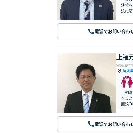
決策を
況に応
電話でお問い合わ
上福元
堂免法律
鹿児
【初回
きるよ
面談O
電話でお問い合わ