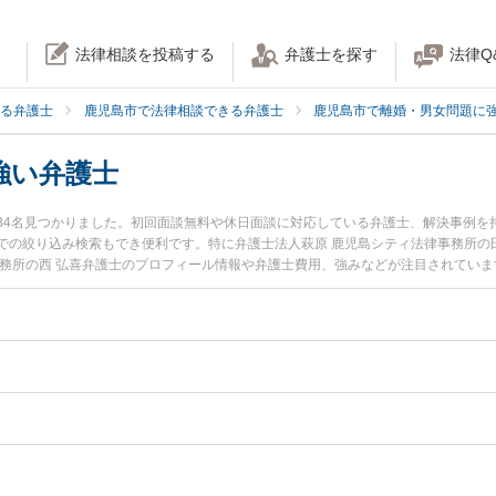
法律相談を投稿する
弁護士を探す
法律Q
る弁護士
鹿児島市で法律相談できる弁護士
鹿児島市で離婚・男女問題に
強い弁護士
34名見つかりました。初回面談無料や休日面談に対応している弁護士、解決事例を
での絞り込み検索もでき便利です。特に弁護士法人萩原 鹿児島シティ法律事務所の田
事務所の西 弘喜弁護士のプロフィール情報や弁護士費用、強みなどが注目されてい
『離婚審判のトラブル解決の実績豊富な近くの弁護士を検索したい』『初回相談無
んにおすすめです。