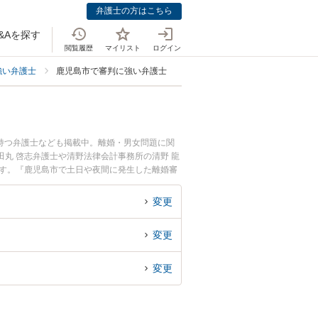
弁護士の方はこちら
&Aを探す
閲覧履歴
マイリスト
ログイン
強い弁護士
鹿児島市で審判に強い弁護士
持つ弁護士なども掲載中。離婚・男女問題に関
丸 啓志弁護士や清野法律会計事務所の清野 龍
ます。『鹿児島市で土日や夜間に発生した離婚審
料で離婚審判を法律相談できる鹿児島市内の弁護
変更
変更
変更