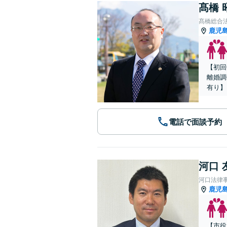
髙橋 
髙橋総合
鹿児
【初回
離婚調
有り】
電話で面談予約
河口 
河口法律
鹿児
【市役