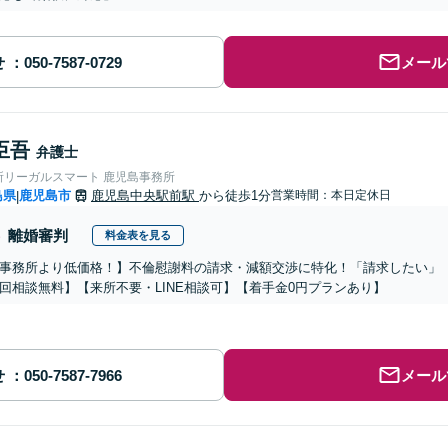
せ
メール
臣吾
弁護士
所リーガルスマート 鹿児島事務所
島県
鹿児島市
鹿児島中央駅前駅
から徒歩1分
営業時間：本日定休日
|
離婚審判
料金表を見る
事務所より低価格！】不倫慰謝料の請求・減額交渉に特化！「請求したい」
回相談無料】【来所不要・LINE相談可】【着手金0円プランあり】
せ
メール