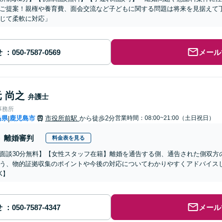
ご提案！親権や養育費、面会交流など子どもに関する問題は将来を見据えて
じて柔軟に対応」
せ
メール
 尚之
弁護士
事務所
島県
鹿児島市
市役所前駅
から徒歩2分
営業時間：08:00~21:00（土日祝日）
|
離婚審判
料金表を見る
面談30分無料】【女性スタッフ在籍】離婚を通告する側、通告された側双方
う、物的証拠収集のポイントや今後の対応についてわかりやすくアドバイス
K】
せ
メール