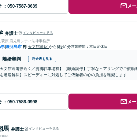
せ
メー
学
弁護士
インタビューを見る
人萩原 鹿児島シティ法律事務所
島県
鹿児島市
天文館通駅
から徒歩1分
営業時間：本日定休日
|
離婚審判
料金表を見る
天文館通電停近く／提携駐車場有】【離婚調停】丁寧なヒアリングでご依頼
を迅速解決】スピーディーに対処してご依頼者の心の負担を軽減します
せ
メー
翔馬
弁護士
インタビューを見る
事務所