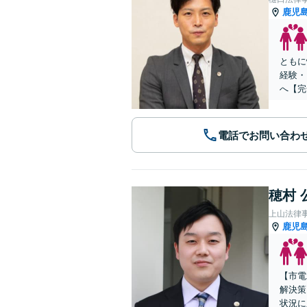
鹿児
ともに
経験・
へ【完
電話でお問い合わ
穂村 
上山法律
鹿児
【市電
解決策
状況に