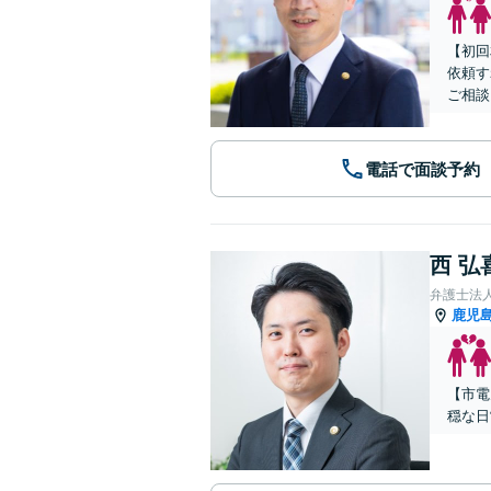
【初回
依頼す
ご相談
電話で面談予約
西 弘
弁護士法
鹿児
【市電
穏な日