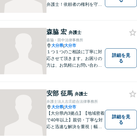
弁護士！依頼者の権利を守
り、明るいへと導けるよう全
力バックアップいたします。
【駐車場あり】
森脇 宏
弁護士
森脇・田中法律事務所
大分県
大分市
|
１つ１つのご相談に丁寧に対
詳細を見
応させて頂きます。お困りの
る
方は、お気軽にお問い合わせ
下さい。
安部 征馬
弁護士
弁護士法人古庄総合法律事務所
大分県
大分市
|
【大分県内3拠点】【地域密着
詳細を見
で40年以上】親切・丁寧な対
る
応と迅速な解決を重視｜幅広
い法律問題に対応し、ご相談