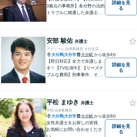
詳細を見
3拠点の事務所】各分野の法的
る
トラブルに精通した弁護士で
す。依頼者の心情にとことん
寄り添い、迅速な対応を目指
します。お気軽に相談しやす
いアットホームな雰囲気の事
安部 駿佑
弁護士
務所です。
アディーレ法律事務所 大分支店
大分県
大分市
大分駅
から徒歩4分
|
【即日対応】全力で弁護しま
詳細を見
す！【TV出演中】【リーズナ
る
ブルな費用】刑事事件、その
他各種悩みを誠心誠意サポー
ト！お気軽にご相談くださ
い！ 【夜間休日対応可】【大
平松 まゆき
分駅４分】
弁護士
平松法律事務所
大分県
大分市
大分駅
から徒歩8分
|
女性弁護士をお探しの皆様、
詳細を見
お気軽にお問い合わせくださ
る
い。