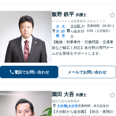
飯野 鉄平
弁護士
ベリーベスト法律事務所 大分オフィス
大分駅
か
営業時間：09:30~1
大
大
8:00（土日祝日）
分
分
ら徒歩10
|
県
市
分
【離婚・刑事事件・労働問題・交通事
故など幅広く対応】各分野の専門チー
ムがお客様をサポートします。
電話でお問い合わせ
メールでお問い合わせ
園田 大吾
弁護士
園田大吾法律事務所
大分県
大分市
営業時間：本日定休日
|
【大分駅から徒歩圏】【休日・夜間の