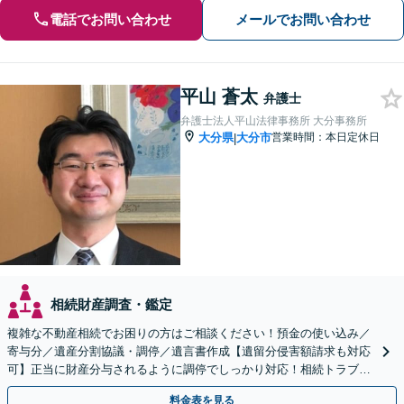
電話でお問い合わせ
メールでお問い合わせ
平山 蒼太
弁護士
弁護士法人平山法律事務所 大分事務所
大分県
大分市
営業時間：本日定休日
|
相続財産調査・鑑定
複雑な不動産相続でお困りの方はご相談ください！預金の使い込み／
寄与分／遺産分割協議・調停／遺言書作成【遺留分侵害額請求も対応
可】正当に財産分与されるように調停でしっかり対応！相続トラブル
の精神的負担も軽減します。
料金表を見る