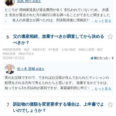
高島 秀行
弁護士
ところが 滞納家賃及び退去費用が全く 支払われていないため、 弁護
士 先生が退去された方の銀行口座を調べることができたと聞きました
。 友人の弁護士が調べたのは、判決取得後に滞納賃料回収のため
に、預金の有無及び残高の開示を求めたもので 判決を取るために、
預金の入出金履歴を調べたわけではありません。 残念ながら、事案
や目的も異なりますし、開示の内容も異なります。
6
父の遺産相続、放棄すべきか調査してから決める
べきか？
#相続財産調査・鑑定
#遺産分割
#不動産・土地の相続
#相続人調査・確定
#相続放棄
#相続手続き
2025年7月15日
役にたった
5
佐々木 晋輔
弁護士
実のお父様ですので、できればお父様が住んでおられたマンションの
処理をされる方向で考えられたらと思います。 放棄するかどうかは、
知ってから3カ月以内が原則ですが、家庭裁判所に申立すれば3カ月の
期間を伸長することができます。 その間に、財産の状況を調査して、
放棄するかどうか決めることができます。 銀行やサラ金が数年も放置
することはありませんので、数年後に借金が発見される可能性はほぼ
7
訴訟物の価額を変更要求する場合は、上申書でよ
ありません。 なお、私が扱った相続放棄を検討していた案件で、期間
いのでしょうか？
伸長して調査したところ、サラ金に対する過払金など相当な財産が見