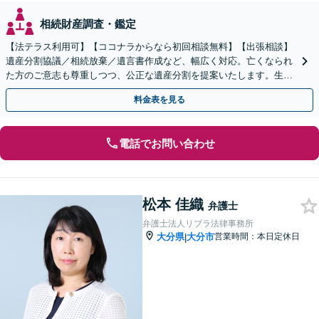
相続財産調査・鑑定
【法テラス利用可】【ココナラからなら初回相談無料】【出張相談】
遺産分割協議／相続放棄／遺言書作成など、幅広く対応。亡くなられ
た方のご意志も尊重しつつ、公正な遺産分割を提案いたします。生前
対策もぜひ弁護士にお任せください【休日・夜間面談対応】
料金表を見る
電話でお問い合わせ
松本 佳織
弁護士
弁護士法人リブラ法律事務所
大分県
大分市
営業時間：本日定休日
|