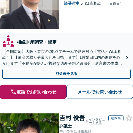
談受付中
ど)は応相談
日祝日）
相続財産調査・鑑定
【全国対応】大阪・東京の2拠点でチームで迅速対応【電話・WEB相
談可】【遺産の取り分最大化を目指します】1営業日以内の返信を心
がけます「不動産が絡んだ複雑な遺産分割／遺留分／遺言書の作成・
執行／事業承継など、お任せください」【休日相談あり】
料金表を見る
電話でお問い合わせ
メールでお問い合わせ
𠮷村 俊吾
福岡県
インタビュ
ーを見る
弁護士
𠮷村俊吾法律事務所