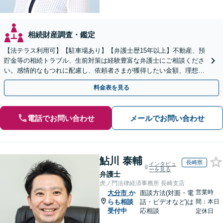
相続財産調査・鑑定
【法テラス利用可】【駐車場あり】【弁護士歴15年以上】不動産、預
貯金等の相続トラブル、生前対策は経験豊富な弁護士にご相談くださ
い。感情的なもつれに配慮し、依頼者さまが獲得したい金額、理想の
条件で解決ができるよう、丁寧に対応します【完全個室】
料金表を見る
電話でお問い合わせ
メールでお問い合わせ
鮎川 泰輔
長崎県
インタビュ
ーを見る
弁護士
虎ノ門法律経済事務所 長崎支店
営業時
大分市
か
面談方法(対面・電
らも相談
話・ビデオなど)は
間：本日
受付中
応相談
定休日