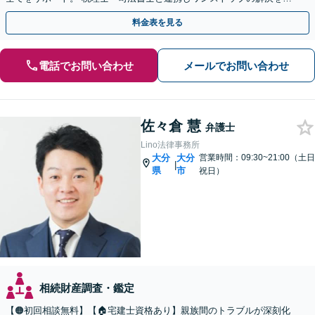
迅速かつ丁寧に進めます【初回相談無料｜土日夜間可】
料金表を見る
電話でお問い合わせ
メールでお問い合わせ
佐々倉 慧
弁護士
Lino法律事務所
大分
大分
営業時間：09:30~21:00（土日
|
県
市
祝日）
相続財産調査・鑑定
【🟠初回相談無料】【🏠宅建士資格あり】親族間のトラブルが深刻化