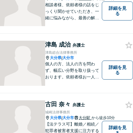
相談者様、依頼者様の話をじ
詳細を見
っくり聞かせていただき、一
る
緒に悩みながら、最善の解決
策をご提案させていただきま
す。まずは、お話を聞かせて
ください。
津島 成治
弁護士
津島総合法律事務所
大分県
大分市
|
個人の方、法人の方を問わ
詳細を見
ず、幅広い分野を取り扱って
る
おります。依頼者様お一人お
一人に真摯に向き合い、皆様
の人生が明るくなるお手伝を
させていただきます。法律問
題でお困りの方はぜひご相談
古田 奈々
弁護士
ください。
城崎法律事務所
大分県
大分市
大分駅
から徒歩10分
|
【法テラス可】離婚／相続／
詳細を見
犯罪者被害者支援に注力する
る