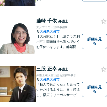
藤崎 千依
弁護士
大分フラワー法律事務所
大分県
大分市
|
【大分駅近く】【法テラス利
詳細を見
用可】問題解決へ進んでいく
る
お手伝いをします。離婚問題
／借金問題／交通事故／刑事
事件／企業法務など、幅広い
法律トラブルに対応。【当日
相談可】分かりやすい言葉
三股 正幸
弁護士
で、明確に判断をお示しし、
弁護士法人古庄総合法律事務所
問題解決をサポートいたしま
大分県
大分市
|
す。
「頼んで良かった」と言って
詳細を見
いただけるように、日々精進
る
し、幅広くリーガルサービス
をご提供していきます。