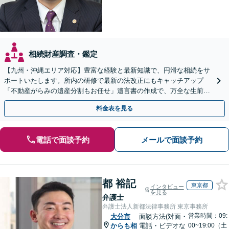
相続財産調査・鑑定
【九州・沖縄エリア対応】豊富な経験と最新知識で、円滑な相続をサ
ポートいたします。所内の研修で最新の法改正にもキャッチアップ
「不動産がらみの遺産分割もお任せ」遺言書の作成で、万全な生前対
策をおこないましょう【夜間・休日面談可】
料金表を見る
電話で面談予約
メールで面談予約
都 裕記
東京都
インタビュー
を見る
弁護士
弁護士法人新都法律事務所 東京事務所
営業時間：09:
大分市
面談方法(対面・
からも相
電話・ビデオな
00~19:00（土