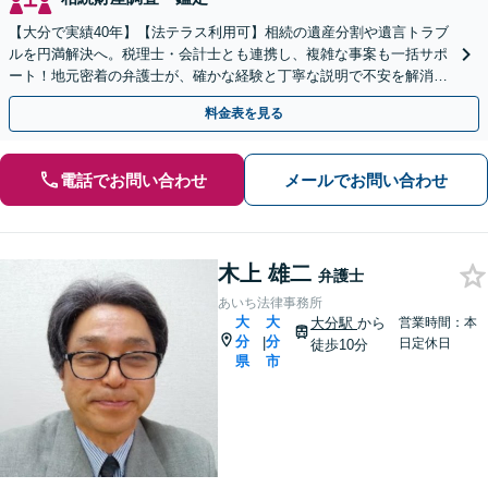
【大分で実績40年】【法テラス利用可】相続の遺産分割や遺言トラブ
ルを円満解決へ。税理士・会計士とも連携し、複雑な事案も一括サポ
ート！地元密着の弁護士が、確かな経験と丁寧な説明で不安を解消し
ます。まずはお気軽にご相談ください。【休日面談可】
料金表を見る
電話でお問い合わせ
メールでお問い合わせ
木上 雄二
弁護士
あいち法律事務所
大
大
大分駅
から
営業時間：本
分
分
|
日定休日
徒歩10分
県
市