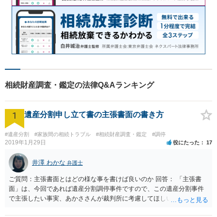
相続財産調査・鑑定の法律Q&Aランキング
1
遺産分割申し立て書の主張書面の書き方
#遺産分割
#家族間の相続トラブル
#相続財産調査・鑑定
#調停
2019年1月29日
役にたった
17
井澤 わかな
弁護士
ご質問：主張書面とはどの様な事を書けば良いのか 回答： 「主張書
面」は、今回であれば遺産分割調停事件ですので、この遺産分割事件
で主張したい事実、あかささんが裁判所に考慮してほしいと思う、亡
くなった方・あかささん・お姉さん間の事情などを記入することにな