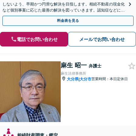
しないよう、早期かつ円滑な解決を目指します。相続不動産の現金化
など個別事案に応じた最善の解決を図っていきます。認知症などによ
る遺言書の効力も争います。【オンライン面談OK】
料金表を見る
電話でお問い合わせ
メールでお問い合わせ
麻生 昭一
弁護士
麻生法律事務所
大分県
大分市
営業時間：本日定休日
|
相続財産調査・鑑定