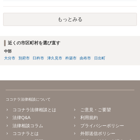
なりましたら幸いです。
もっとみる
近くの市区町村を選び直す
中部
大分市
別府市
臼杵市
津久見市
杵築市
由布市
日出町
ココナラ法律相談について
ココナラ法律相談とは
ご意見・ご要望
法律Q&A
利用規約
法律相談コラム
プライバシーポリシー
ココナラとは
外部送信ポリシー