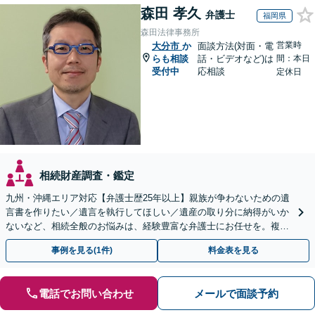
森田 孝久
弁護士
福岡県
森田法律事務所
営業時
大分市
か
面談方法(対面・電
らも相談
話・ビデオなど)は
間：本日
受付中
応相談
定休日
相続財産調査・鑑定
九州・沖縄エリア対応【弁護士歴25年以上】親族が争わないための遺
言書を作りたい／遺言を執行してほしい／遺産の取り分に納得がいか
ないなど、相続全般のお悩みは、経験豊富な弁護士にお任せを。複雑
な問題も粘り強く対応し、解決に導きます。
事例を見る(1件)
料金表を見る
電話でお問い合わせ
メールで面談予約