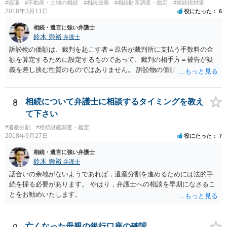
#協議
#不動産・土地の相続
#相続放棄
#相続財産調査・鑑定
#相続税対策
つかったため相続したという事例がありました。
2018年3月11日
役にたった
6
相続・遺言に強い弁護士
鈴木 崇裕
弁護士
訴訟物の価額は、裁判を起こす者＝原告が裁判所に支払う手数料の金
額を算定するために設定するものであって、裁判の相手方＝被告が疑
義を差し挟む性質のものではありません。 訴訟物の価額自体が裁判の
目的（審理の対象）となることもありませんので、上申書や証拠を出
したとしても、変更されることはありません。
8
相続について弁護士に相談するタイミングを教え
て下さい
#遺産分割
#相続財産調査・鑑定
2018年9月27日
役にたった
7
相続・遺言に強い弁護士
鈴木 崇裕
弁護士
話合いの余地がないようであれば，遺産分割を進めるためには法的手
続を採る必要があります。 やはり，弁護士への相談を早期になさるこ
とをお勧めいたします。
亡くなった母親の銀行口座の確認