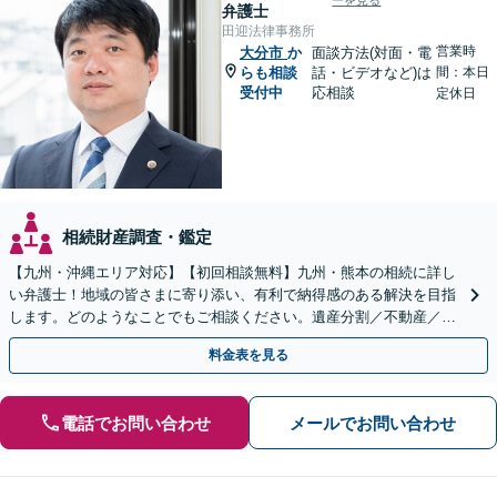
ーを見る
弁護士
田迎法律事務所
営業時
大分市
か
面談方法(対面・電
らも相談
話・ビデオなど)は
間：本日
受付中
応相談
定休日
相続財産調査・鑑定
【九州・沖縄エリア対応】【初回相談無料】九州・熊本の相続に詳し
い弁護士！地域の皆さまに寄り添い、有利で納得感のある解決を目指
します。どのようなことでもご相談ください。遺産分割／不動産／遺
言書／使い込み／寄与分／遺留分／相続放棄【完全個室】
料金表を見る
電話でお問い合わせ
メールでお問い合わせ