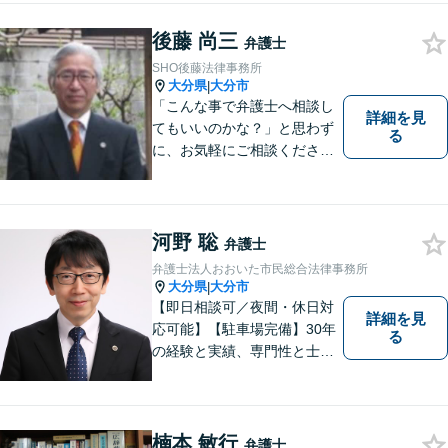
後藤 尚三
弁護士
SHO後藤法律事務所
大分県
大分市
|
「こんな事で弁護士へ相談し
詳細を見
てもいいのかな？」と思わず
る
に、お気軽にご相談くださ
い。
河野 聡
弁護士
弁護士法人おおいた市民総合法律事務所
大分県
大分市
|
【即日相談可／夜間・休日対
詳細を見
応可能】【駐車場完備】30年
る
の経験と実績、専門性と士業
連携を最大限に発揮して、常
に市民と共に、常に市民と友
にという気持ちで、お客様の
ニーズに応えます。常に市民
楠本 敏行
弁護士