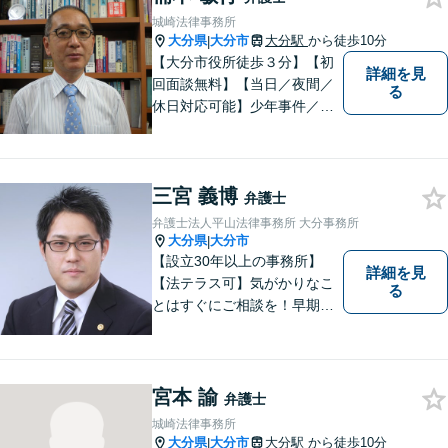
に身近で親しみやすい弁護士
城崎法律事務所
であり続けます。
大分県
大分市
大分駅
から徒歩10分
|
【大分市役所徒歩３分】【初
詳細を見
回面談無料】【当日／夜間／
る
休日対応可能】少年事件／家
事事件／労働事件を中心に、
幅広い法律トラブルに対応し
ています。全ての人に法的サ
三宮 義博
ービスを受けられるべく、社
弁護士
会正義の実現のために最善を
弁護士法人平山法律事務所 大分事務所
尽くします。
大分県
大分市
|
【設立30年以上の事務所】
詳細を見
【法テラス可】気がかりなこ
る
とはすぐにご相談を！早期対
応で解決の選択肢が広がりま
す。労働問題・相続事件・離
婚事件・交通事件・債務整理
など幅広い問題に柔軟に対応
宮本 諭
弁護士
いたします。【駐車場あり】
城崎法律事務所
大分県
大分市
大分駅
から徒歩10分
|