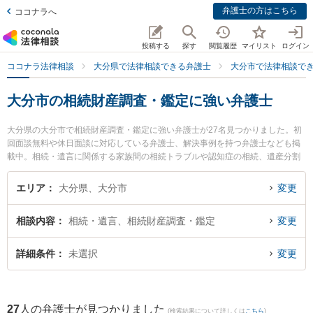
弁護士の方はこちら
ココナラへ
投稿する
探す
閲覧履歴
マイリスト
ログイン
ココナラ法律相談
大分県で法律相談できる弁護士
大分市で法律相談で
大分市の相続財産調査・鑑定に強い弁護士
大分県の大分市で相続財産調査・鑑定に強い弁護士が27名見つかりました。初
回面談無料や休日面談に対応している弁護士、解決事例を持つ弁護士なども掲
載中。相続・遺言に関係する家族間の相続トラブルや認知症の相続、遺産分割
等の細かな分野での絞り込み検索もでき便利です。特に虎ノ門法律経済事務所
大分支店の安部 佳雄弁護士や弁護士法人平山法律事務所 大分事務所の平山 蒼
エリア
大分県、大分市
変更
太弁護士、大分フラワー法律事務所の巨瀬 慧人弁護士のプロフィール情報や弁
護士費用、強みなどが注目されています。『大分市で土日や夜間に発生した相
相談内容
相続・遺言、相続財産調査・鑑定
変更
続財産調査・鑑定のトラブルを今すぐに弁護士に相談したい』『相続財産調
査・鑑定のトラブル解決の実績豊富な近くの弁護士を検索したい』『初回相談
無料で相続財産調査・鑑定を法律相談できる大分市内の弁護士に相談予約した
詳細条件
未選択
変更
い』などでお困りの相談者さんにおすすめです。
27
人の弁護士が見つかりました
(検索結果について詳しくは
こちら
)