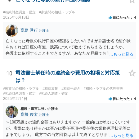
9
#相続財産調査・鑑定
#家族間の相続トラブル
2025年6月18日
役にたった
4
高島 秀行
弁護士
亡くなった母親の銀行口座の確認をしたいのですが弁護士名で紹介状
をおくれば口座の有無、残高について教えてもらえるでしょうか。
弁護士に依頼することもできますが、あなたが戸籍でお母さんの相続
人であり、相続人本人であることなどを証明すれば、口座の有無や残
高は教えてくれると思います。 自分ではよくわからないということ
であれば、弁護士に相談し依頼されたら良いと思います。
10
司法書士解任時の違約金や費用の相場と対応策
は？
#家族間の相続トラブル
#相続放棄
#相続手続き
#相続トラブルの代理交渉
#相続財産調査・鑑定
#相続人調査・確定
2025年2月4日
役にたった
4
相続・遺言に強い弁護士
髙橋 俊太
弁護士
＞100万超えの違約金額はありえますか？ 一般的には考えにくいです
が、実際にあり得るかは否かは委任事項や委任後の業務処理状況等に
よるでしょう。 此方での当方回答は以上で終了となりますが、参考に