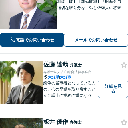
相談可能】【離婚問題】「財産分与」
適切な取り分を主張し依頼人の将来を
守ります。慰謝料減額、生活費請求
も、交渉力と駆け引きで解決へ【借
金・債務整理】自己破産や任意整理な
どお任せください
電話でお問い合わせ
メールでお問い合わせ
佐藤 達哉
弁護士
弁護士法人古庄総合法律事務所
大分県
大分市
|
紛争の当事者となっている人
詳細を見
の、心の平穏を取り戻すこと
る
が弁護士の業務の重要な点と
考えています。
板井 優作
弁護士