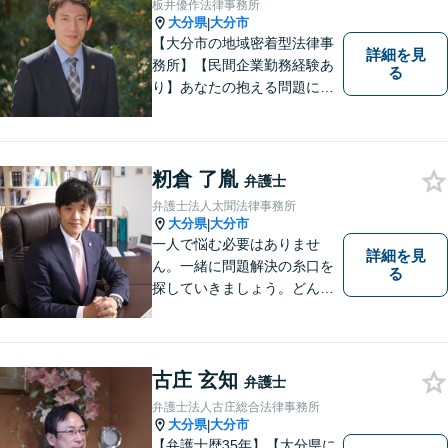
板井優作法律事務所
大分県
大分市
|
【大分市の地域密着型法律事
詳細を見
務所】【民間企業勤務経験あ
る
り】あなたの抱える問題に、
最後まで真摯に向き合いま
す。共に納得のいく解決を目
指しましょう。個人・法人と
もに対応可！お気軽にご相談
籾倉 了胤
弁護士
ください。【英語対応◎】
弁護士法人太聞法律事務所
大分県
大分市
|
一人で悩む必要はありませ
詳細を見
ん。一緒に問題解決の糸口を
る
探していきましょう。どんな
些細なことでも、まずはお気
軽にご相談ください。契約管
理、労務管理等の企業法務と
遺産分割、介護などの高齢社
古庄 玄知
弁護士
会問題に注力しております。
弁護士法人古庄総合法律事務所
大分県
大分市
|
【弁護士歴35年】【大分県に