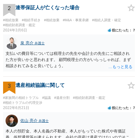
ります。 もし、主張したい事実や考慮してほしい事情に関連して
資料を持っているようであれば、主張書面とは別で提出できます。も
2
連帯保証人が亡くなった場合
し、お姉さんに見られたくないような資料がある場合、「非開示の希
望に関する申出書」と共に提出することも考えられます。 ご質問：書
#相続放棄
#相続手続き
#相続放棄
#M&A・事業承継
#相続人調査・確定
いた方が良い事と書かない方が良い事 回答： お姉さんが申立書の「申
#相続財産調査・鑑定
2024年3月6日
役にたった
7
立ての趣旨」のところに書いている遺産の分け方に対して意見があれ
ば、まずそれを書くとよいです。 次に「申立ての理由」のところに、
泉 亮介
なぜ調停を申し立てたのか(例えば、あかささんと話合いが出来ない／
弁護士
決裂した、など)や亡くなった方・あかささん・お姉さん間の事情やい
支払いの費目等については税理士の先生や会計士の先生にご相談され
きさつなどが書かれていると思うので、あかささんから見てそれは違
た方が良いかと思われます。 顧問税理士の方がいらっしゃれば、まず
うと感じるところは、どのように違うのか、など書くとよいです。 そ
相談されてみると良いでしょう。
の他、お姉さんの申立書には書かれていないけど、どのように遺産を
分けるかを決めるについてあかささんが重要だと考える事情があれば
(例えば、○○のときにお姉さんは亡くなった方からお金を援助してもら
3
遺産相続協議に関して
った等)、それも書くとよいです。 書かない方が良いと思うことは、遺
産分割に関係ない(と思われる)いきさつを沢山盛り込むことだと考えま
#家族間の相続トラブル
#協議
#遺産分割
#相続財産調査・鑑定
す(あくまで遺産分割に関係することに留める方が、裁判所や調停委員
#相続トラブルの代理交渉
の方に事情を理解してもらいやすいと思います)。
2022年6月21日
役にたった
7
佐山 亮介
弁護士
本人の預貯金、本人名義の不動産、本人がもっていた株式や有価証
券、仮想通貨等が考えられます。会社の資産は遺産ではないのでそこ