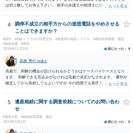
は切り離してお考え下さい。 相手の弁護士や税理士に頼んでも守秘義
務を理由に断られる可能性が高いです。 資料は調停を起こしてから任
意に開示を求め、応じなければ「調査嘱託」という手続きを使って銀
行等に照会をかけることになるでしょう。 不動産は、相続登記が済ん
4
調停不成立の相手方からの迷惑電話をやめさせる
でいなければ市役所ないし区役所に、お子様と義父様のつながりがわ
ことはできますか？
かる戸籍一式を揃えてもちこみ、「名寄せ」という手続きをすると、
#調停
#相続トラブルの代理交渉
#家族間の相続トラブル
#相続財産調査・鑑定
分かると思います。遺産分割協議書の偽造等により既に相続登記され
#相続放棄
#調停
てしまっている場合は、住所などに当たりをつけて登記名義を調べて
2018年11月2日
役にたった
9
探すことになるでしょう。 代理人弁護士を立てられるのはおすすめで
すが、現代では、各々が自由に価格設定をしていますので、特に相場
高島 秀行
弁護士
はお示しできません。ただし、かつて日本弁護士連合会が設けていた
報酬基準を踏まえて価格設定している弁護士は一定数いると思います
高裁で、和解の機会が設けられるかどうかはケースバイケースとなり
ので、それが一応の目安となるでしょう。
ます。 和解できる見込みがなければ高裁で決定がなされます。 審判が
確定してから依頼してもよいですが 今の段階でも相手方の連絡が迷惑
であれば 弁護士に依頼してもよいと思います。
5
遺産相続に関する調査依頼についてのお問い合わ
せ
#遺産分割
#相続財産調査・鑑定
2024年5月2日
役にたった
6