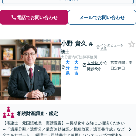
電話でお問い合わせ
メールでお問い合わせ
小野 貴久
弁
インタビューを
見る
護士
大分府内町法律事務所
大
大
大分駅
から
営業時間：本
分
分
|
日定休日
徒歩8分
県
市
相続財産調査・鑑定
【宅建士｜元国語教員｜実績豊富】～長期化する前にご相談ください
～「遺産分割／遺留分／遺言無効確認／相続放棄／遺言書作成」など
全てをサポート。 税理士・司法書士と連携しワンストップの解決を！