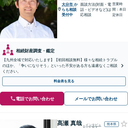
営業時
大分市
か
面談方法(対面・電
らも相談
話・ビデオなど)は
間：本日
受付中
応相談
定休日
相続財産調査・鑑定
【九州全域で対応いたします】【初回相談無料】様々な相続トラブル
のほか、「争いになりそう」といった不安がある方も遠慮なくご相談
ください。
料金表を見る
電話でお問い合わせ
メールでお問い合わせ
髙瀬 真哉
熊本県
インタビュ