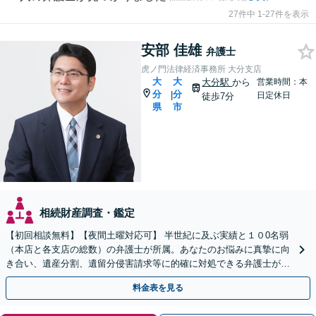
27件中 1-27件を表示
安部 佳雄
弁護士
虎ノ門法律経済事務所 大分支店
大
大
大分駅
から
営業時間：本
分
分
|
日定休日
徒歩7分
県
市
相続財産調査・鑑定
【初回相談無料】【夜間土曜対応可】 半世紀に及ぶ実績と１０0名弱
（本店と各支店の総数）の弁護士が所属。あなたのお悩みに真摯に向
き合い、遺産分割、遺留分侵害請求等に的確に対処できる弁護士が迅
速な解決を目指します。
料金表を見る