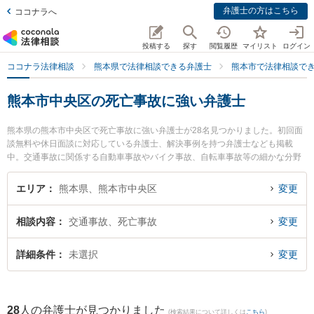
弁護士の方はこちら
ココナラへ
投稿する
探す
閲覧履歴
マイリスト
ログイン
ココナラ法律相談
熊本県で法律相談できる弁護士
熊本市で法律相談で
熊本市中央区の死亡事故に強い弁護士
熊本県の熊本市中央区で死亡事故に強い弁護士が28名見つかりました。初回面
談無料や休日面談に対応している弁護士、解決事例を持つ弁護士なども掲載
中。交通事故に関係する自動車事故やバイク事故、自転車事故等の細かな分野
での絞り込み検索もでき便利です。特にベリーベスト法律事務所 熊本オフィス
の守田 英昭弁護士や銀河法律事務所の河口 大輔弁護士、東京スタートアップ法
エリア
熊本県、熊本市中央区
変更
律事務所 熊本支店の宮﨑 零生弁護士のプロフィール情報や弁護士費用、強みな
どが注目されています。『熊本市中央区で土日や夜間に発生した死亡事故のト
相談内容
交通事故、死亡事故
変更
ラブルを今すぐに弁護士に相談したい』『死亡事故のトラブル解決の実績豊富
な近くの弁護士を検索したい』『初回相談無料で死亡事故を法律相談できる熊
本市中央区内の弁護士に相談予約したい』などでお困りの相談者さんにおすす
詳細条件
未選択
変更
めです。
28
人の弁護士が見つかりました
(検索結果について詳しくは
こちら
)