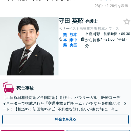
28件中 1-28件を表示
守田 英昭
弁護士
ベリーベスト法律事務所 熊本オフィス
辛島町駅
営業時間：09:30
熊
熊本
~21:00（平日）
本
市中
から徒歩2
|
県
央区
分
死亡事故
【土日祝日相談対応／全国対応】弁護士、パラリーガル、医療コーデ
ィネーターで構成された「交通事故専門チーム」があなたを徹底サポ
ート！【相談料：初回無料※1】不利益な話し合いが進む前に、今す
ぐ相談！
料金表を見る