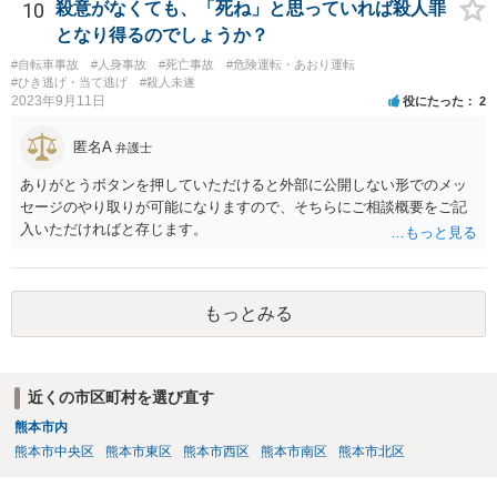
10
殺意がなくても、「死ね」と思っていれば殺人罪
となり得るのでしょうか？
#自転車事故
#人身事故
#死亡事故
#危険運転・あおり運転
#ひき逃げ・当て逃げ
#殺人未遂
2023年9月11日
役にたった
2
匿名A
弁護士
ありがとうボタンを押していただけると外部に公開しない形でのメッ
セージのやり取りが可能になりますので、そちらにご相談概要をご記
入いただければと存じます。
もっとみる
近くの市区町村を選び直す
熊本市内
熊本市中央区
熊本市東区
熊本市西区
熊本市南区
熊本市北区