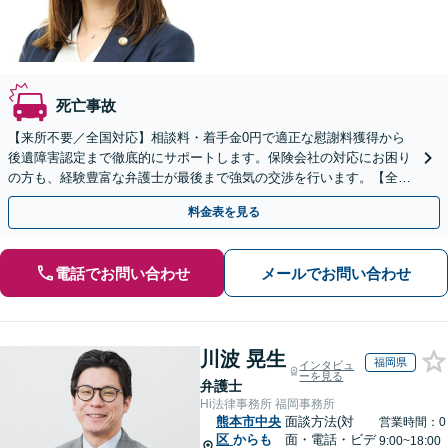
死亡事故
【来所不要／全国対応】相談料・着手金0円で適正な慰謝料獲得から
後遺障害認定まで徹底的にサポートします。保険会社の対応にお困り
の方も、経験豊富な弁護士が最後まで強気の交渉を行います。【全国
13拠点】お気軽にご相談ください。
料金表を見る
電話でお問い合わせ
メールでお問い合わせ
川波 晃生
福岡県
インタビュ
ーを見る
弁護士
Hi法律事務所 福岡事務所
熊本市中央
面談方法(対
営業時間：0
区
からも
面・電話・ビデ
9:00~18:00