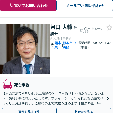
電話でお問い合わせ
メールでお問い合わせ
河口 大輔
弁
インタビューを
見る
護士
銀河法律事務所
熊本
熊本市中
営業時間：09:00~17:30
|
県
央区
（平日）
死亡事故
【示談交渉で2000万円以上増額のケースもあり】不明点などがないよ
う、懇切丁寧に対応いたします。プライバシーが守られた相談室でゆ
っくりとお話を伺い、ご納得の上で業務を進めます【相談料金一律(時
間無制限)】【駐車場あり】
事例を見る(1件)
料金表を見る