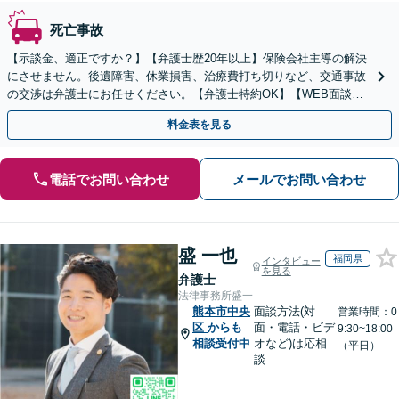
死亡事故
【示談金、適正ですか？】【弁護士歴20年以上】保険会社主導の解決
にさせません。後遺障害、休業損害、治療費打ち切りなど、交通事故
の交渉は弁護士にお任せください。【弁護士特約OK】【WEB面談
可】
料金表を見る
電話でお問い合わせ
メールでお問い合わせ
盛 一也
福岡県
インタビュー
を見る
弁護士
法律事務所盛一
熊本市中央
面談方法(対
営業時間：0
区
からも
面・電話・ビデ
9:30~18:00
相談受付中
オなど)は応相
（平日）
談