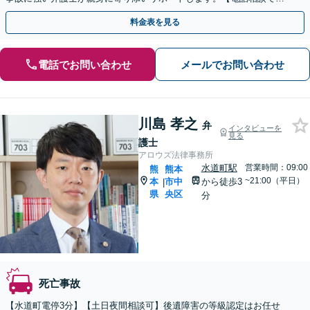
契約まで対応可/来所不要】
料金表を見る
電話でお問い合わせ
メールでお問い合わせ
川島 孝之
弁
インタビューを
見る
護士
アロウズ法律事務所
水道町駅
営業時間：09:00
熊
熊本
~21:00（平日）
本
市中
から徒歩3
|
県
央区
分
死亡事故
【水道町電停3分】【土日夜間相談可】後遺障害の等級認定はお任せ