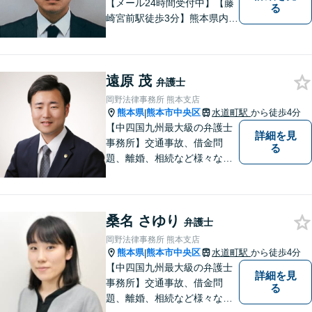
【メール24時間受付中】【藤
る
崎宮前駅徒歩3分】熊本県内及
び周辺地域から法律相談受付
中です。交通事故・男女関係
等の問題から、刑事、経営者
遠原 茂
の方の契約関係トラブルまで
弁護士
幅広くご相談いただいており
岡野法律事務所 熊本支店
ます。お気軽にご相談くださ
熊本県
熊本市中央区
水道町駅
から徒歩4分
|
い。
【中四国九州最大級の弁護士
詳細を見
事務所】交通事故、借金問
る
題、離婚、相続など様々な問
題について、「何度でも無
料」の相談を行っています！
まずはお気軽にご相談くださ
桑名 さゆり
い！
弁護士
岡野法律事務所 熊本支店
熊本県
熊本市中央区
水道町駅
から徒歩4分
|
【中四国九州最大級の弁護士
詳細を見
事務所】交通事故、借金問
る
題、離婚、相続など様々な問