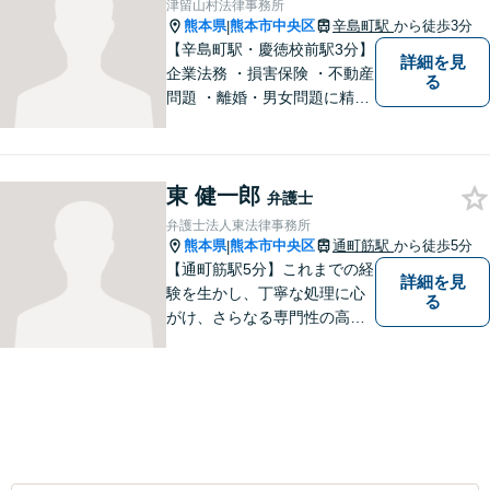
津留山村法律事務所
熊本県
熊本市中央区
辛島町駅
から徒歩3分
|
【辛島町駅・慶徳校前駅3分】
詳細を見
企業法務 ・損害保険 ・不動産
る
問題 ・離婚・男女問題に精通
した弁護士が迅速に対応いた
します。お困りの方は、お気
軽にご相談ください。
東 健一郎
弁護士
弁護士法人東法律事務所
熊本県
熊本市中央区
通町筋駅
から徒歩5分
|
【通町筋駅5分】これまでの経
詳細を見
験を生かし、丁寧な処理に心
る
がけ、さらなる専門性の高い
リーガルサービスを提供でき
るよう精進して参ります。静
かで落ち着ける相談室をご用
意しております。様々な問題
に悩まれたとき、まずはお気
軽にご相談下さい。