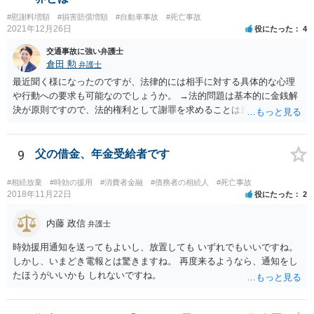
その裏返しとして裁判での勝算があるかは、共済約款などに規定され
#慰謝料増額
#損害賠償増額
#自動車事故
#死亡事故
ている給付金の支給要件や、証拠の有無によってきますので、この掲
2021年12月26日
役にたった
4
示板では最終的な回答というのは難しいと思われます。 金額も大き
く、非常に重要な件かと思いますので、今後の方針の検討も含め一度
交通事故に強い弁護士
面談にて法律相談をされることをおすすめします。
倉田 勲
弁護士
最近聞く様になったのですが、法律的には相手に対する具体的な心理
や行動への要求も可能なのでしょうか。 →法的問題は基本的に金銭解
決が原則ですので、法的権利として謝罪を求めることは原則としてで
きません。もっとも和解や示談をして解決する際には、和解書や示談
書に相手の合意の下で謝罪の文言を入れることはあります。それ以上
に相手に謝罪を強制することはできません。
9
父の借金、年金受給者です
#相続放棄
#時効の援用
#消費者金融
#債務者の相続人
#死亡事故
2018年11月22日
役にたった
2
内藤 政信
弁護士
時効援用通知を送ってもよいし、放置しても いずれでもいいですね。
しかし、いまどき電報とは驚きますね。 再度来るようなら、通知をし
たほうがいいかも しれないですね。