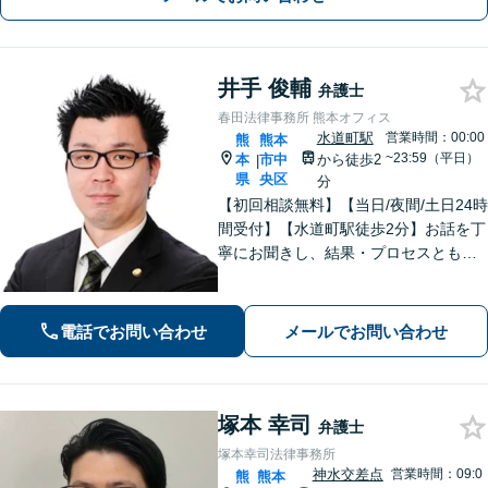
井手 俊輔
弁護士
春田法律事務所 熊本オフィス
水道町駅
営業時間：00:00
熊
熊本
~23:59（平日）
本
市中
から徒歩2
|
県
央区
分
【初回相談無料】【当日/夜間/土日24時
間受付】【水道町駅徒歩2分】お話を丁
寧にお聞きし、結果・プロセスともに
ご満足していただけるサービスを提供
いたします。
電話でお問い合わせ
メールでお問い合わせ
塚本 幸司
弁護士
塚本幸司法律事務所
神水交差点
営業時間：09:0
熊
熊本