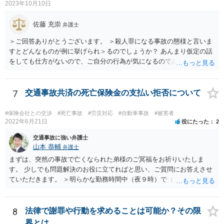
2023年10月10日
佐藤 充崇
弁護士
＞ご回答ありがとうございます。 ＞殺人罪になる事故の態様と言いま
すとどんなものが例に挙げられ＞るのでしょうか？ あんまり仮定の話
をしても仕方がないので、ご自分の行為が気になるのであれば、何を
して、どう人を死なせてしまったかもしれないのか書いて質問をする
か、直接弁護士に相談に行くかしたほうがいいと思います。 殺人罪に
なりうる事故の態様だと、自転車が改造自転車か何かで時速１００キ
7
交通事故共済の死亡保険金の支払い拒否について
ロや１５０キロくらい出していれば殺人罪の実行行為性は認められる
と思いますので、殺人罪が成立しえますが・・・ 思いつく限りの例を
#保険会社との交渉
#死亡事故
#労災対応
#自動車事故
#被害者
全て挙げるのは不可能ではあります。 ＞私は決して人を殺そうと思っ
2022年6月21日
役にたった
2
て危険な運転をしたわけではありま＞せん。 殺人罪の故意は、「自分
交通事故に強い弁護士
の危険な運転で誰か人が死んでも構わない」くらいで成立します。そ
山本 恭輔
弁護士
して自分でそう思っていなくても、客観的に人が死んでもおかしくな
まずは、突然の事故で亡くなられた弟様のご冥福をお祈りいたしま
い危険行為を、危険だと知っていてやると故意は認められてしまう可
す。 少しでも問題解決のお役に立てればと思い、ご質問にお答えさせ
能性が高いです。人を殺そうという意欲までは不要です。
ていただきます。 ＞明らかな勤務時間中（夜９時）で（元従業員の証
言）、従業員（死亡）と同乗しており、移動中の事故でありながら、
相手方の言い分は通るのでしょうか？ 勿論、正式に支払い拒否となれ
ば、裁判になると思いますが、勝算はありますか？ →共済組合の対応
8
法律で謝罪や行動を求めることは可能か？その限
はやや硬直的なように感じますが、相手方の言い分が通るか、そして
界とは