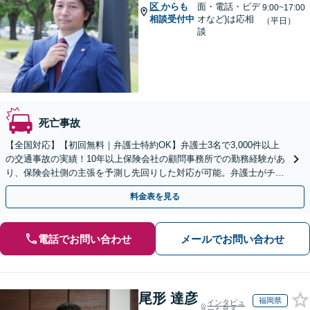
区
からも
面・電話・ビデ
9:00~17:00
相談受付中
オなど)は応相
（平日）
談
死亡事故
【全国対応】【初回無料｜弁護士特約OK】弁護士3名で3,000件以上
の交通事故の実績！10年以上保険会社の顧問事務所での勤務経験があ
り、保険会社側の主張を予測し先回りした対応が可能。弁護士がチー
ムとなり示談交渉、休業損害、後遺障害等に対応。
料金表を見る
電話でお問い合わせ
メールでお問い合わせ
尾形 達彦
福岡県
インタビュ