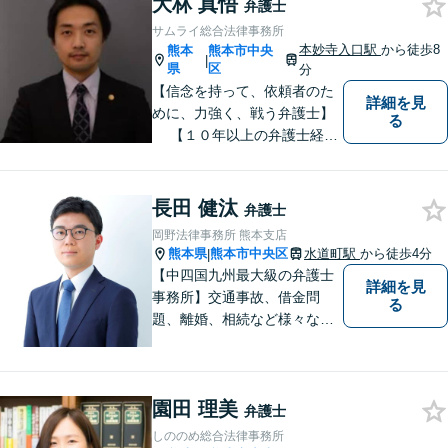
ート。企業からのご相談も承
大林 真悟
弁護士
ります【交通事故】弁護士費
サムライ総合法律事務所
用特約の利用可【夜間・休日
本妙寺入口駅
から徒歩8
熊本
熊本市中央
|
面談可】
県
区
分
【信念を持って、依頼者のた
詳細を見
めに、力強く、戦う弁護士】
る
【１０年以上の弁護士経
験】 【①交通事故、②離婚
等の男女トラブル、③顧問弁
護の３つの分野に力を注ぐ弁
長田 健汰
弁護士
護士】
岡野法律事務所 熊本支店
熊本県
熊本市中央区
水道町駅
から徒歩4分
|
【中四国九州最大級の弁護士
詳細を見
事務所】交通事故、借金問
る
題、離婚、相続など様々な問
題について、「何度でも無
料」の相談を行っています！
まずはお気軽にご相談くださ
園田 理美
い！
弁護士
しののめ総合法律事務所