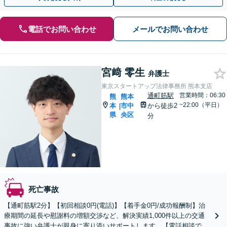
電話でお問い合わせ
メールでお問い合わせ
宮﨑 零生
弁護士
東京スタートアップ法律事務所 熊本支店
通町筋駅
営業時間：06:30
熊
熊本
~22:00（平日）
本
市中
から徒歩2
|
県
央区
分
死亡事故
【通町筋駅2分】【初回相談0円(電話)】【着手金0円/成功報酬制】治
療期間の延長や慰謝料の増額交渉など、解決実績1,000件以上の交通
事故に強い弁護士が親身に寄り添いサポートします。【電話相談でご