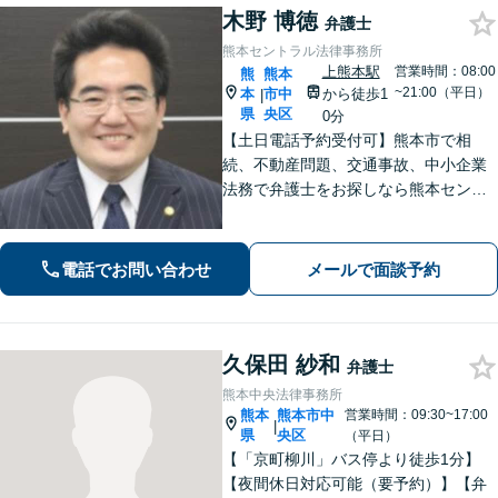
木野 博徳
弁護士
熊本セントラル法律事務所
上熊本駅
営業時間：08:00
熊
熊本
~21:00（平日）
本
市中
から徒歩1
|
県
央区
0分
【土日電話予約受付可】熊本市で相
続、不動産問題、交通事故、中小企業
法務で弁護士をお探しなら熊本セント
ラル法律事務所(Tel: 096-288-2193)
へ。【LINE公式アカウント24時間予約
受付可】【休日・夜間相談可】
電話でお問い合わせ
メールで面談予約
久保田 紗和
弁護士
熊本中央法律事務所
熊本
熊本市中
営業時間：09:30~17:00
|
県
央区
（平日）
【「京町柳川」バス停より徒歩1分】
【夜間休日対応可能（要予約）】【弁