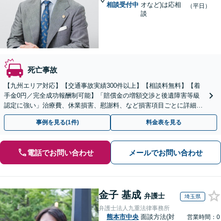
相談受付中
オなど)は応相
（平日）
談
死亡事故
【九州エリア対応】【交通事故実績300件以上】【相談料無料】【着
手金0円／完全成功報酬制可能】「賠償金の増額交渉と後遺障害等級
認定に強い」治療費、休業損害、慰謝料、など損害項目ごとに詳細な
検討を行い、適正な賠償額を確保できるよう全力で対応
事例を見る(1件)
料金表を見る
電話でお問い合わせ
メールでお問い合わせ
金子 基成
弁護士
埼玉県
弁護士法人九重法律事務所
熊本市中央
面談方法(対
営業時間：0