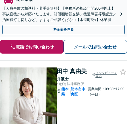
【人身事故の相談料・着手金無料】【事務所の相談年間200件以上】
事故直後から対応いたします。賠償額増額交渉／後遺障害等級認定／
治療費打ち切りなど、まずはご相談ください【水道町3分】休業損害
や納得できない過失割合のご相談もお任せください
料金表を見る
電話でお問い合わせ
メールでお問い合わせ
田中 真由美
インタビューを
見る
弁護士
つばさ法律事務所
熊本
熊本市中
営業時間：09:30~17:00
|
県
央区
（平日）