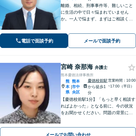
離婚、相続、刑事事件等、難しいこと
に生活の中で日々悩まれていません
か。一人で悩まず、まずはご相談くだ
さい。貴方の悩みを一緒に解決しま
す。貴方の悩みが法律で解決できる
か、解決できるとしてどういった解決
電話で面談予約
メールで面談予約
策があるかご提案します。
宮崎 奈那海
弁護士
熊本慶徳法律事務所
慶徳校前駅
営業時間：10:00
熊
熊本
~17:00（平日）
本
市中
から徒歩1
|
県
央区
分
【慶徳校前駅1分】「もっと早く相談す
ればよかった」となる前に、今の状況
をお聞かせください。問題の背景にも
目を向け、あなたの気持ちにしっかり
寄り添います。【WEB相談可能】【夜
間面談可】
メールでお問い合わせ