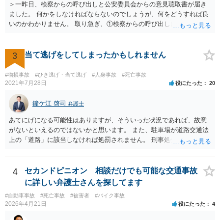
＞一昨日、検察からの呼び出しと公安委員会からの意見聴取書が届き
いです。 一般的に「大卒（22歳就労）」前提で計算した方が、「高卒
ました。 何かをしなければならないのでしょうが、何をどうすれば良
（18歳就労）」よりも総額が高くなる傾向にあります。 なお、それが
いのかわかりません。 取り急ぎ、①検察からの呼び出しにはきちんと
認められるかはご両親の学歴や教育方針や実際の教育状況がどうだっ
応じることと、②早めに届いた書類を持って弁護士に相談に行くのが
たかなどで大学進学の蓋然性があるかという個別事情によります。 推
いいと思います。 ＞示談と刑事の両方を相談できる弁護士の先生をさ
奨される方針 相手が保険会社であれば、判決後の不払いはまずありま
がしております。 ネットでさがすとあまりの多さに戸惑っておりま
3
当て逃げをしてしまったかもしれません
せん。 ご質問者様が「長期化しても戦いたい」という強い意志をお持
す。 どの方にお願いしても同じなのでしょうか。 話してみた感じや説
ちで、かつ、賠償額の最大化（遅延損害金等の獲得）を目指すのであ
明など、いろいろ考慮して判断することになります。 書類が届いたば
れば、示談交渉では妥結せず、提訴（訴訟）を前提に進めるのが最適
#物損事故
#ひき逃げ・当て逃げ
#人身事故
#死亡事故
かりで不安でしょうから、どこかしら相談に行ってみると良いと思い
2021年7月28日
役にたった
20
解です。 どのような方向性を目指すのかメリットデメリットを検討す
ます。 複数の弁護士に相談されて決められるケースもありますし、は
るためにも、相談時には弁護士にその意向を伝え、疑問を解消した方
じめに相談したところで依頼しなければならないわけではありませ
鐘ケ江 啓司
が良いです。 その上で委任契約を結んだ方が良いです。 なお、弁護士
弁護士
ん。
費用特約に加入されている場合には、相談料10万円、報酬300万円まで
あてにげになる可能性はありますが、そういった状況であれば、故意
は賄われることが多いので、保険の加入状況もご確認した方が良いで
がないといえるのではないかと思います。 また、駐車場が道路交通法
す。 併せて、交通事故の刑事事件についても被害者参加制度といって
上の「道路」に該当しなければ処罰されません。 刑事処分がなされる
加害者の処分を決める裁判において意見を述べる機会もあります。 ご
かどうかは、その駐車場が道路交通法の「道路（一般交通の用に供す
参考になれば幸いです。
るその他の場所）」にあたるかが重要です。 駐車場が「道路」にあた
るかは難しい問題で、私が経験した事例でも、コインパーキングで警
4
セカンドピニオン 相談だけでも可能な交通事故
察官は「道路」と判断して道路交通法違反で立件したものの、検察官
に詳しい弁護士さんを探してます
は「道路」にあたらないとして不起訴処分にしたものがあります（検
#自動車事故
#死亡事故
#被害者
#バイク事故
察官に意見書を出しました）。コンビニやスーパーの駐車場では「道
2026年4月21日
役にたった
4
路」とした裁判例もあります。 「一般交通の用に供するその他の場
所」とは、道路法に規定する道路及び道路運送法に規定する自動車道