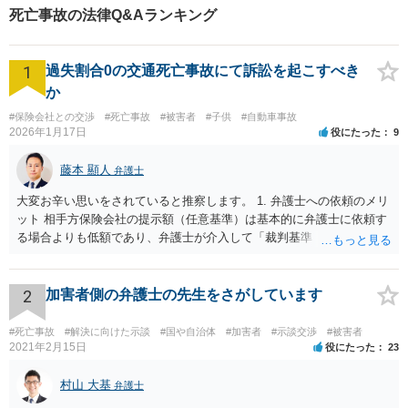
死亡事故の法律Q&Aランキング
1
過失割合0の交通死亡事故にて訴訟を起こすべき
か
#保険会社との交渉
#死亡事故
#被害者
#子供
#自動車事故
2026年1月17日
役にたった
9
藤本 顯人
弁護士
大変お辛い思いをされていると推察します。 1. 弁護士への依頼のメリ
ット 相手方保険会社の提示額（任意基準）は基本的に弁護士に依頼す
る場合よりも低額であり、弁護士が介入して「裁判基準（弁護士基
準）」で交渉・訴訟することで、賠償額が大幅に増額する可能性が高
いです。 2. 訴訟と示談交渉のメリット・デメリット 判決（訴訟）: 勝
訴判決まで至れば、本来の賠償額に加え「遅延損害金（事故時から発
2
加害者側の弁護士の先生をさがしています
生）」と「弁護士費用相当額（認容額の約1割）」が加算されます。
訴訟上の和解: 訴訟を起こしても、判決前に裁判所での「和解」で終わ
#死亡事故
#解決に向けた示談
#国や自治体
#加害者
#示談交渉
#被害者
るケースが多いです。 この場合、遅延損害金や弁護士費用はカットさ
2021年2月15日
役にたった
23
れることが大半です。もっとも「調整金」として上乗せされることが
あります。 3. 逸失利益（将来の収入）の計算 未就学女児の場合、賃
村山 大基
弁護士
金センサスの「男女全年齢平均賃金」などを用いて計算することが多