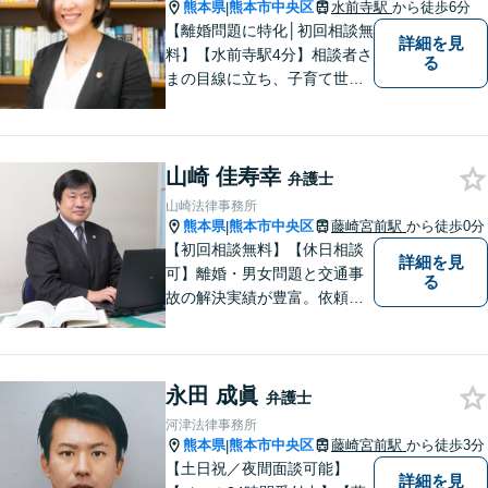
熊本県
熊本市中央区
水前寺駅
から徒歩6分
|
【離婚問題に特化│初回相談無
詳細を見
料】【水前寺駅4分】相談者さ
る
まの目線に立ち、子育て世代
の離婚から熟年離婚まで、幅
広くサポートします【弁護士2
名体制可】話しやすい雰囲気
山崎 佳寿幸
を大切にし、じっくりお話を
弁護士
伺ったうえで最適な解決策を
山崎法律事務所
ご提案します【完全個室】
熊本県
熊本市中央区
藤崎宮前駅
から徒歩0分
|
【初回相談無料】【休日相談
詳細を見
可】離婚・男女問題と交通事
る
故の解決実績が豊富。依頼者
様にとって力強い法的パート
ナーとして尽力いたします。
企業法務のご相談もお任せく
永田 成眞
ださい。【熊本市中心部】地
弁護士
域に密着した町医者みたいな
河津法律事務所
弁護士です。
熊本県
熊本市中央区
藤崎宮前駅
から徒歩3分
|
【土日祝／夜間面談可能】
詳細を見