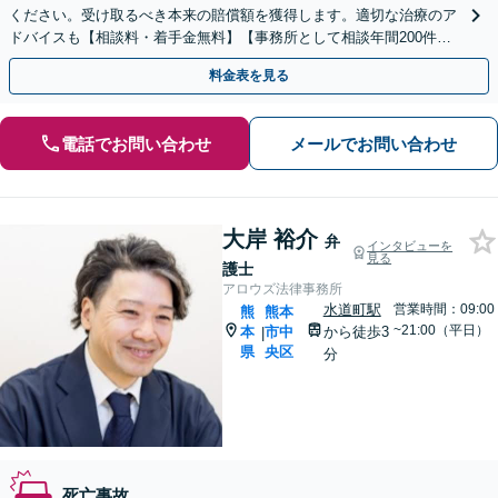
ください。受け取るべき本来の賠償額を獲得します。適切な治療のア
ドバイスも【相談料・着手金無料】【事務所として相談年間200件以
上】
料金表を見る
電話でお問い合わせ
メールでお問い合わせ
大岸 裕介
弁
インタビューを
見る
護士
アロウズ法律事務所
水道町駅
営業時間：09:00
熊
熊本
~21:00（平日）
本
市中
から徒歩3
|
県
央区
分
死亡事故