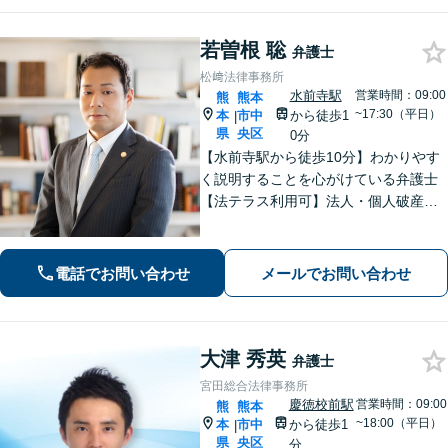
若曽根 聡
弁護士
松﨑法律事務所
水前寺駅
営業時間：09:00
熊
熊本
~17:30（平日）
本
市中
から徒歩1
|
県
央区
0分
【水前寺駅から徒歩10分】わかりやす
く説明することを心がけている弁護士
【法テラス利用可】法人・個人破産申
立、遺言・相続、離婚・男女問題・刑
事事件などに力を入れています。迅速
対応でスムーズに解決できるよう尽力
電話でお問い合わせ
メールでお問い合わせ
します。
大津 秀英
弁護士
宮田総合法律事務所
慶徳校前駅
営業時間：09:00
熊
熊本
~18:00（平日）
本
市中
から徒歩1
|
県
央区
分