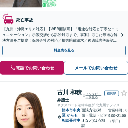
死亡事故
【九州・沖縄エリア対応】【WEB面談可】「迅速な対応と丁寧なコミ
ュニケーション」示談交渉から訴訟対応まで、事案に応じた最適な解
決方法をご提案！保険会社の対応／損害賠償請求／後遺障害等級認定
／休業損害／示談交渉／治療費の打ち切り／死亡事故など
料金表を見る
電話でお問い合わせ
メールでお問い合わせ
古川 和積
福岡県
インタビュ
ーを見る
弁護士
ネクスパート法律事務所 北九州オフィス
熊本市中央
面談方法(対
営業時間：0
区
からも
面・電話・ビデ
9:00~21:00
相談受付中
オなど)は応相
（平日）
談