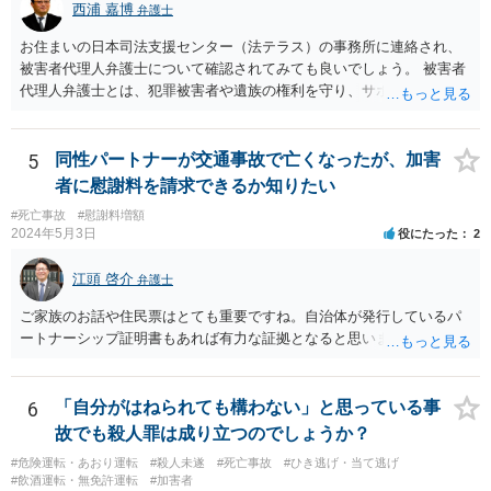
西浦 嘉博
弁護士
以外で不特定の人や車が自由に通行することができる場所をいうとさ
れています。 この判断にあたっては、「道路の体裁の有無」、「客
お住まいの日本司法支援センター（法テラス）の事務所に連絡され、
観性・継続性・反復性の有無」、「公開性の有無」及び「道路性の有
被害者代理人弁護士について確認されてみても良いでしょう。 被害者
無」を検討するのが一般的です（道路交通執務研究会編著『執務資料
代理人弁護士とは、犯罪被害者や遺族の権利を守り、サポートする専
道路交通法解説（１８訂版）』（東京法令出版、２０２０年１１月）
門家という位置付けです。 主として、告訴状・被害届の提出、加害者
７頁）。つまり、総合判断が必要になります。
との示談交渉、刑事裁判への参加（被害者参加制度）、損害賠償請求
などを代理で行い、被害者や遺族の心理的負担を軽減する役割を担い
5
同性パートナーが交通事故で亡くなったが、加害
ます。 なお、都道府県によっては弁護士会事務局を通して、弁護士会
者に慰謝料を請求できるか知りたい
の被害者支援委員会が窓口となることもあります。 ご依頼の弁護士さ
#死亡事故
#慰謝料増額
んと相談された上で、ご参考ください。
2024年5月3日
役にたった
2
江頭 啓介
弁護士
ご家族のお話や住民票はとても重要ですね。自治体が発行しているパ
ートナーシップ証明書もあれば有力な証拠となると思います。
6
「自分がはねられても構わない」と思っている事
故でも殺人罪は成り立つのでしょうか？
#危険運転・あおり運転
#殺人未遂
#死亡事故
#ひき逃げ・当て逃げ
#飲酒運転・無免許運転
#加害者