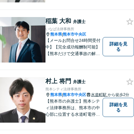
題について、「何度でも無
料」の相談を行っています！
まずはお気軽にご相談くださ
稲葉 大和
い！
弁護士
いなば法律事務所
熊本県
熊本市中央区
|
【メールお問合せ24時間受付
詳細を見
中】【完全成功報酬制可能】
る
【熊本だけで交通事故の解決
実績７５０件以上】【全国交
通事故弁護団の創設メンバ
ー】交通事故の経験豊富。事
務所ＨＰで解決例を更新中→h
村上 将門
弁護士
ttps://www.5225bengoshi.co
熊本シティ法律事務所
m/
熊本県
熊本市中央区
水道町駅
から徒歩2分
|
【熊本市の弁護士】熊本シテ
詳細を見
ィ法律事務所は、熊本市の中
る
心部に位置する水道町電停よ
り徒歩2分。 お客様の要望に
沿う方法・内容を重視した法