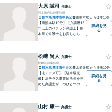
的サービスをご提供いたしま
大原 誠司
す。
弁護士
熊本総合法律事務所
熊本県
熊本市中央区
南熊本駅
から徒歩10分
|
【南熊本駅10分】【弁護歴15
詳細を見
年以上のベテラン弁護士】熊
る
本県で弁護士をお探しなら、
まずはご連絡ください！離婚
／借金／刑事事件／相続な
ど、幅広い法律問題に精通し
松﨑 尚人
ています。皆様にとって一番
弁護士
のパートナーとなれるよう、
松﨑法律事務所
精一杯取り組ませていただき
熊本県
熊本市中央区
水前寺駅
から徒歩10分
|
ます。
【法テラス可】【駐車場完
詳細を見
備】法テラス事業所所長を務
る
めた弁護士が一つひとつのお
悩みを解決！時代の変化に対
応しながら、依頼者様の公
正・公平な権利を守ります。
山村 康一
【水前寺競技場近く】
弁護士