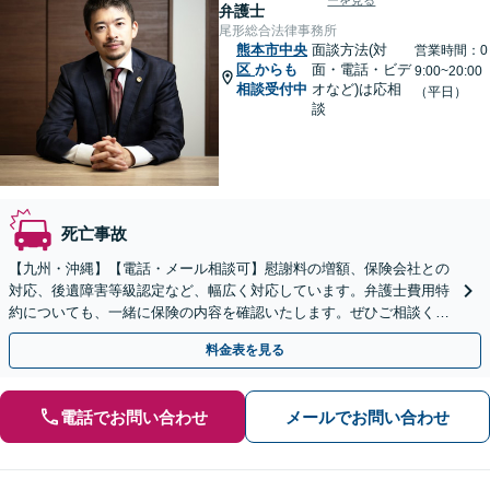
ーを見る
弁護士
尾形総合法律事務所
熊本市中央
面談方法(対
営業時間：0
区
からも
面・電話・ビデ
9:00~20:00
相談受付中
オなど)は応相
（平日）
談
死亡事故
【九州・沖縄】【電話・メール相談可】慰謝料の増額、保険会社との
対応、後遺障害等級認定など、幅広く対応しています。弁護士費用特
約についても、一緒に保険の内容を確認いたします。ぜひご相談くだ
さい。【休日・夜間面談可】
料金表を見る
電話でお問い合わせ
メールでお問い合わせ