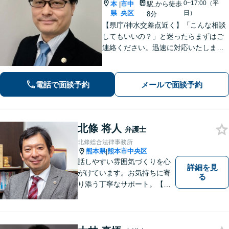
0~17:00（平
本
市中
駅
から徒歩
|
県
央区
日）
8分
【県庁/神水交差点近く】「こんな相談
してもいいの？」と迷ったらまずはご
連絡ください。迅速に対応いたしま
す。 離婚問題／相続・相続放棄・遺言
／借金問題・債務整理お任せくださ
い。
電話で面談予約
メールで面談予約
北條 将人
弁護士
北條総合法律事務所
熊本県
熊本市中央区
|
話しやすい雰囲気づくりを心
詳細を見
がけています。お気持ちに寄
る
り添う丁寧なサポート。【借
金・債務整理】将来を見据え
た最善策をご提案【労働・雇
用】証拠集めから手厚くサポ