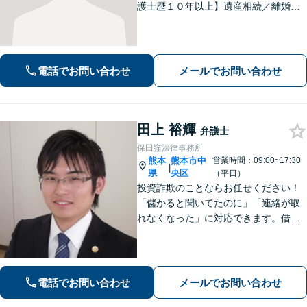
護士歴１０年以上】遺産相続／離婚・
男女問題／労働問題などの分野に対応
可能。悩みを真剣に受け止め、共に闘
える弁護士であることを心がけていま
す。お気軽にご相談ください。
電話でお問い合わせ
メールでお問い合わせ
田上 裕輝
弁護士
保田窪法律事務所
熊本
熊本市中
営業時間：09:00~17:30
|
県
央区
（平日）
投資詐欺のことならお任せください！
「儲かると聞いてたのに」「連絡が取
れなくなった」に対応できます。借
金、債務整理にも精通しています【子
連れ相談可】【初回面談無料】
電話でお問い合わせ
メールでお問い合わせ