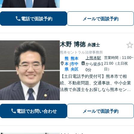
さい。貴方の悩みを一緒に解決しま
す。貴方の悩みが法律で解決できる
か、解決できるとしてどういった解決
電話で面談予約
メールで面談予約
策があるかご提案します。
木野 博徳
弁護士
熊本セントラル法律事務所
上熊本駅
営業時間：11:00~
熊
熊本
21:00（土日祝
本
市中
から徒歩1
|
県
央区
日）
0分
【土日電話予約受付可】熊本市で相
続、不動産問題、交通事故、中小企業
法務で弁護士をお探しなら熊本セント
ラル法律事務所(Tel: 096-288-2193)
へ。【LINE公式アカウント24時間予約
受付可】【休日・夜間相談可】
電話でお問い合わせ
メールで面談予約