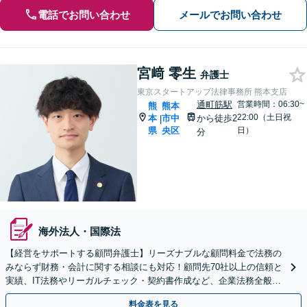
電話でお問い合わせ
メールでお問い合わせ
宮﨑 零生
弁護士
東京スタートアップ法律事務所 熊本支店
通町筋駅
営業時間：06:30~
熊
熊本
22:00（土日祝
本
市中
から徒歩2
|
県
央区
日）
分
海外法人・国際法
【経営をサポートする顧問弁護士】リーズナブルな顧問料金で法務の
みならず財務・会計に関する相談にも対応！顧問先70社以上の信頼と
実績、IT法務やリーガルチェック・契約書作成など、企業法務全般に
ついてお気軽にご相談ください。
料金表を見る