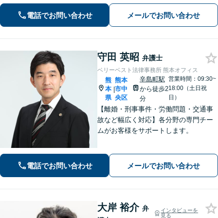
いたします。
電話でお問い合わせ
メールでお問い合わせ
守田 英昭
弁護士
ベリーベスト法律事務所 熊本オフィス
辛島町駅
営業時間：09:30~
熊
熊本
18:00（土日祝
本
市中
から徒歩2
|
県
央区
日）
分
【離婚・刑事事件・労働問題・交通事
故など幅広く対応】各分野の専門チー
ムがお客様をサポートします。
電話でお問い合わせ
メールでお問い合わせ
大岸 裕介
弁
インタビューを
見る