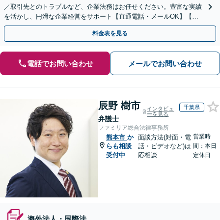
／取引先とのトラブルなど、企業法務はお任せください。豊富な実績
を活かし、円滑な企業経営をサポート【直通電話・メールOK】【不
動産・介護業界に精通】リーズナブルな料金プランあり
料金表を見る
電話でお問い合わせ
メールでお問い合わせ
辰野 樹市
千葉県
インタビュ
ーを見る
弁護士
ファミリア総合法律事務所
営業時
熊本市
か
面談方法(対面・電
らも相談
話・ビデオなど)は
間：本日
受付中
応相談
定休日
海外法人・国際法