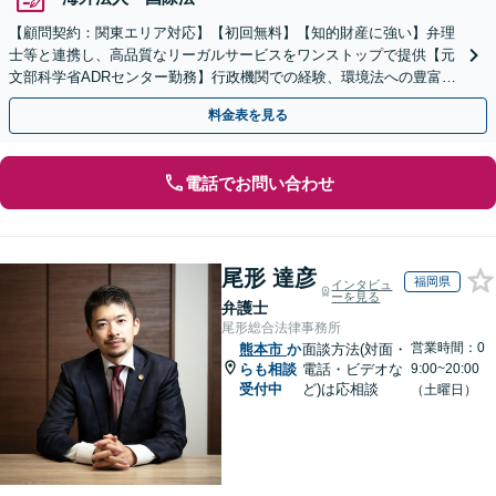
【顧問契約：関東エリア対応】【初回無料】【知的財産に強い】弁理
士等と連携し、高品質なリーガルサービスをワンストップで提供【元
文部科学省ADRセンター勤務】行政機関での経験、環境法への豊富な
知識を活かし、事業者さまの抱える問題を解決へ導きます
料金表を見る
電話でお問い合わせ
尾形 達彦
福岡県
インタビュ
ーを見る
弁護士
尾形総合法律事務所
営業時間：0
熊本市
か
面談方法(対面・
らも相談
電話・ビデオな
9:00~20:00
受付中
ど)は応相談
（土曜日）