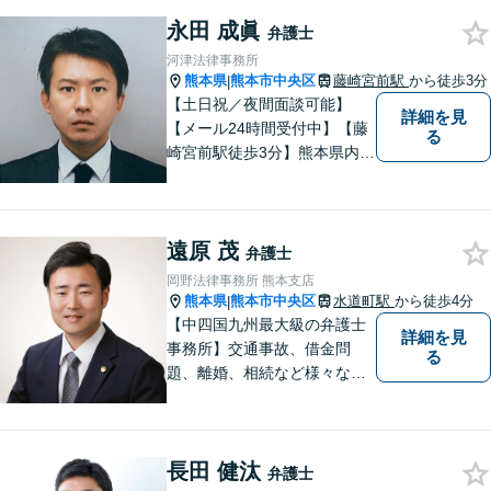
務整理をご提案【遺産相続の
永田 成眞
ノウハウ多数】相続手続きか
弁護士
ら遺言書までトータルサポー
河津法律事務所
ト【JR熊本駅から徒歩1分】
熊本県
熊本市中央区
藤崎宮前駅
から徒歩3分
|
【土日祝／夜間面談可能】
詳細を見
【メール24時間受付中】【藤
る
崎宮前駅徒歩3分】熊本県内及
び周辺地域から法律相談受付
中です。交通事故・男女関係
等の問題から、刑事、経営者
遠原 茂
の方の契約関係トラブルまで
弁護士
幅広くご相談いただいており
岡野法律事務所 熊本支店
ます。お気軽にご相談くださ
熊本県
熊本市中央区
水道町駅
から徒歩4分
|
い。
【中四国九州最大級の弁護士
詳細を見
事務所】交通事故、借金問
る
題、離婚、相続など様々な問
題について、「何度でも無
料」の相談を行っています！
まずはお気軽にご相談くださ
長田 健汰
い！
弁護士