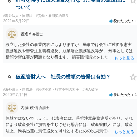
8
には、まずどの法を適用するのかの問題があるので、どの国の損害で
ついて
生じた損害で、その問題に何法が適用されるのか、の判断が先行する
#海外法人・国際法
#労働・雇用契約違反
ので、事案聞かないことにはなんともといったところです。
2021年5月22日
役にたった
1
匿名A
弁護士
設立した会社の事業内容にもよりますが、民事では会社に対する忠実
義務違反や善管注意義務違反、競業避止義務違反等が、 刑事としては
横領や背任罪が問題となり得ます。 損害賠償請求をしたいのか、刑事
事件として警察に捜査してもらいたいのか、取締役を解任したいのか
等、ご希望によって進め方や必要な証拠が変わってきますので、速や
かにお近くの法律事務所に直接ご相談いただくことをおすすめいたし
9
破産管財人へ 社長の横領の告発は有効？
ます。
#海外法人・国際法
#音信不通・行方不明の相手
#法人破産
2020年7月4日
役にたった
1
内藤 政信
弁護士
無駄ではないでしょう。 代表者には、善管注意義務違反があり、それ
により破産会社に損害を生じさせた場合には、破産管財人 には、破産
法上、簡易迅速に責任追及を可能とするための役員責任の査定申立て
の手続が用意されてい るからです。（破産法178条）。