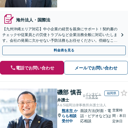
海外法人・国際法
【九州沖縄エリア対応】中小企業の経営を親身にサポート！契約書の
チェックや従業員との労使トラブルなど企業法務全般に対応いたしま
す。会社の発展に欠かせない予防法務もお任せください。些細なこと
もご相談ください。【初回相談無料】【夜間・休日相談可】
料金表を見る
電話でお問い合わせ
メールでお問い合わせ
磯部 慎吾
福岡県
インタビュ
ーを見る
弁護士
A＆S福岡法律事務所弁護士法人
営業時
熊本市
か
面談方法(対面・電
らも相談
話・ビデオなど)は
間：本日
受付中
応相談
定休日