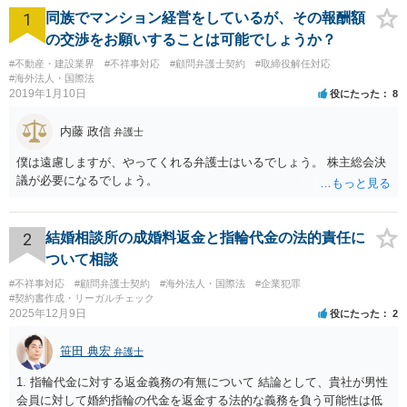
1
同族でマンション経営をしているが、その報酬額
の交渉をお願いすることは可能でしょうか？
#不動産・建設業界
#不祥事対応
#顧問弁護士契約
#取締役解任対応
#海外法人・国際法
2019年1月10日
役にたった
8
内藤 政信
弁護士
僕は遠慮しますが、やってくれる弁護士はいるでしょう。 株主総会決
議が必要になるでしょう。
2
結婚相談所の成婚料返金と指輪代金の法的責任に
ついて相談
#不祥事対応
#顧問弁護士契約
#海外法人・国際法
#企業犯罪
#契約書作成・リーガルチェック
2025年12月9日
役にたった
2
笹田 典宏
弁護士
1. 指輪代金に対する返金義務の有無について 結論として、貴社が男性
会員に対して婚約指輪の代金を返金する法的な義務を負う可能性は低