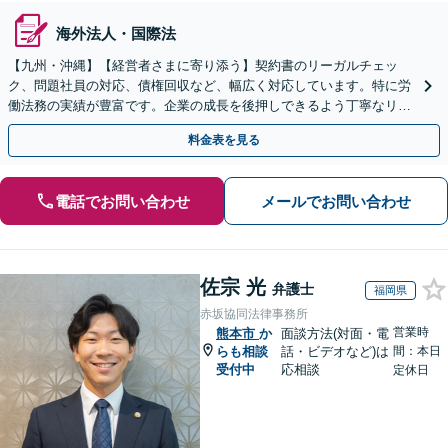
海外法人・国際法
【九州・沖縄】【経営者さまに寄り添う】契約書のリーガルチェッ
ク、問題社員の対応、債権回収など、幅広く対応しています。特に労
働法務の実績が豊富です。企業の成長を後押しできるよう丁寧なリー
ガルサービスを提供いたします。
料金表を見る
電話でお問い合わせ
メールでお問い合わせ
佐宗 光
弁護士
福岡県
赤坂協同法律事務所
営業時
熊本市
か
面談方法(対面・電
らも相談
話・ビデオなど)は
間：本日
受付中
応相談
定休日