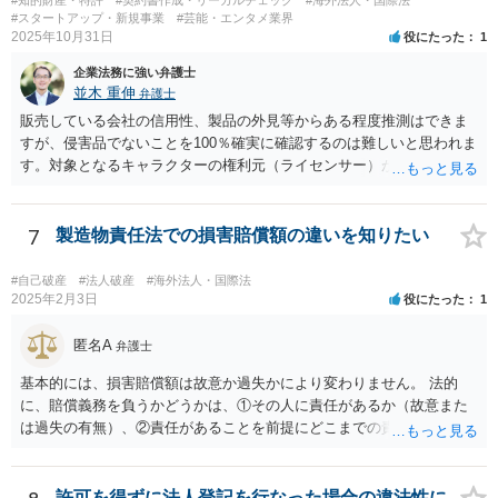
#知的財産・特許
#契約書作成・リーガルチェック
#海外法人・国際法
ることも考えられるかと思慮いたします。 この他、持ち株比率などに
#スタートアップ・新規事業
#芸能・エンタメ業界
もよりますが、過半数を確保できるのであれば、相手方の解任請求を
2025年10月31日
役にたった
1
実施し、相手方を当該会社から排除する方法も出て着うるかと思慮い
企業法務に強い弁護士
たします。 いずれの手段をとるとしても、当時のやり取りや契約内
並木 重伸
弁護士
容、相手方の主張内容などによっても、とるべき手段が異なってきま
すので、本格的に争うことをお考えであれば、関連資料をお持ちのう
販売している会社の信用性、製品の外見等からある程度推測はできま
え、個別に弁護士にご相談をし、対策を立てていくべきと思慮いたし
すが、侵害品でないことを100％確実に確認するのは難しいと思われま
ます。
す。対象となるキャラクターの権利元（ライセンサー）がわかるので
あれば、直接権利元に確認することが考えられます。 「絵師などに依
頼し絵を作ってもらいそれを元に工場へ作成依頼などした場合」につ
いては、作ってもらった絵がオリジナルのものであれば問題はありま
7
製造物責任法での損害賠償額の違いを知りたい
せんが（ただし絵師などから権利を得ておく必要があります。）、既
存のキャラクターやそれに類似するものであれば、その権利元から許
#自己破産
#法人破産
#海外法人・国際法
諾を受けない限り著作権侵害となる可能性が高いです。
2025年2月3日
役にたった
1
匿名A
弁護士
基本的には、損害賠償額は故意か過失かにより変わりません。 法的
に、賠償義務を負うかどうかは、①その人に責任があるか（故意また
は過失の有無）、②責任があることを前提にどこまでの責任を負うべ
きか（因果関係）、という流れになっていることから、別の議論です
（厳密には、②の話の中で責任の範囲を問う過程で主観面も見るする
ので事案次第ではありますが。）。 また、海外での損害の発生の場合
許可を得ずに法人登記を行なった場合の違法性に