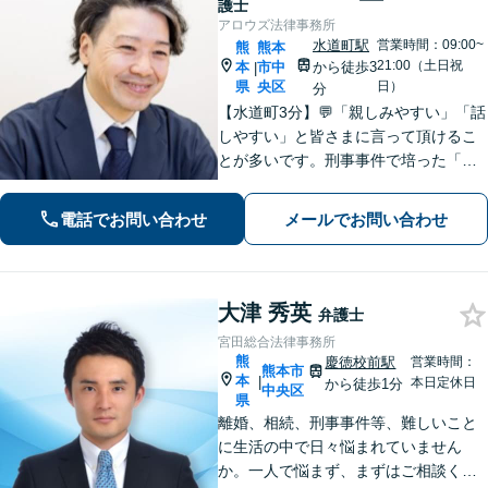
護士
アロウズ法律事務所
水道町駅
営業時間：09:00~
熊
熊本
21:00（土日祝
本
市中
から徒歩3
|
県
央区
日）
分
【水道町3分】💬「親しみやすい」「話
しやすい」と皆さまに言って頂けるこ
とが多いです。刑事事件で培った「交
渉力」を活かし様々な悩みの解決を図
れるのが最大の強み◎【刑事事件／警
電話でお問い合わせ
メールでお問い合わせ
察に呼び出されている方▶︎電話相談0
円】【相続／借金／人身事故▶︎相談0
円】
大津 秀英
弁護士
宮田総合法律事務所
熊
慶徳校前駅
営業時間：
熊本市
本
|
本日定休日
から徒歩1分
中央区
県
離婚、相続、刑事事件等、難しいこと
に生活の中で日々悩まれていません
か。一人で悩まず、まずはご相談くだ