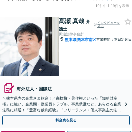
19件中 1-19件を表示
髙瀬 真哉
弁
インタビューを
見る
護士
田迎法律事務所
熊本県
熊本市南区
営業時間：本日定休日
|
海外法人・国際法
＼熊本県内の企業さま歓迎！／商標権・著作権といった「知的財産
権」に強い。企業間・従業員トラブル、事業承継など、あらゆる企業
法務に精通！「豊富な裁判経験」「フリーランス・個人事業主の法務
も可」【初回相談無料】
料金表を見る