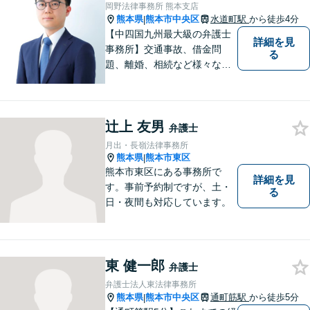
岡野法律事務所 熊本支店
熊本県
熊本市中央区
水道町駅
から徒歩4分
|
【中四国九州最大級の弁護士
詳細を見
事務所】交通事故、借金問
る
題、離婚、相続など様々な問
題について、「何度でも無
料」の相談を行っています！
まずはお気軽にご相談くださ
辻上 友男
い！
弁護士
月出・長嶺法律事務所
熊本県
熊本市東区
|
熊本市東区にある事務所で
詳細を見
す。事前予約制ですが、土・
る
日・夜間も対応しています。
東 健一郎
弁護士
弁護士法人東法律事務所
熊本県
熊本市中央区
通町筋駅
から徒歩5分
|