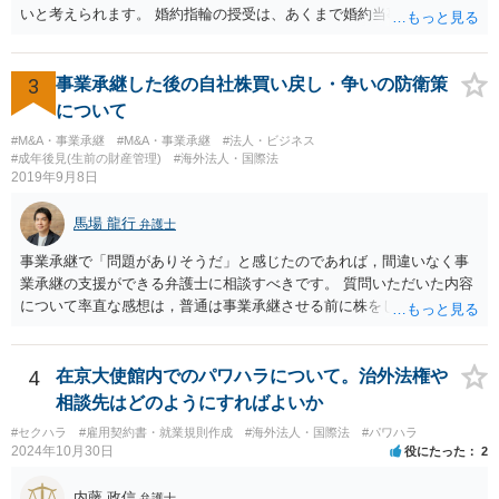
いと考えられます。 婚約指輪の授受は、あくまで婚約当事者である男
性会員と女性会員との間の個人的な贈与契約です。結婚相談所である
貴社は、その贈与契約の当事者ではありません。したがって、仮に女
性が返金義務を負う場合であっても、貴社が返金義務を負う法的根拠
3
事業承継した後の自社株買い戻し・争いの防衛策
は見当たりません。 また、国際結婚の仲介契約に関する裁判例では、
について
会員の個人的な理由による破談で追加的に発生した費用は会員自身が
#M&A・事業承継
#M&A・事業承継
#法人・ビジネス
負担すべきであり、仲介業者に責任がない限り、成婚料の支払いを拒
#成年後見(生前の財産管理)
#海外法人・国際法
絶することはできないと判断されています。この裁判例は、仲介業者
2019年9月8日
の責任範囲が、会員間の個人的な問題とは切り離して考えられること
を示唆しており、本件でも同様に、指輪の返還が貴社の責任範囲外の
馬場 龍行
弁護士
問題であると主張する上で参考になります。 2. 今後の対応について
相手方代理人に対し、内容証明郵便などで書面にて貴社の見解を明確
事業承継で「問題がありそうだ」と感じたのであれば，間違いなく事
に伝えることが重要です。その書面には、以下の内容を盛り込むこと
業承継の支援ができる弁護士に相談すべきです。 質問いただいた内容
が考えられます。 成婚料について: 円満な解決を優先する観点から、
について率直な感想は，普通は事業承継させる前に株をしっかり集め
経営判断として返金に応じる意向であることを伝える（ただし、法的
てから承継者に譲渡するけどな？です。承継してから株を集めなさい
には上記の裁判例のように、貴社に返金義務は無いと判断される可能
というのは無責任というほかないでしょう。 事業承継については，相
性が高いと思われます。）。 指輪代金について: 前述の通り、男性会
続税や贈与税を猶予する特別法な，遺留分について株式価格を遺留分
4
在京大使館内でのパワハラについて。治外法権や
員と女性会員との間の個人間の贈与であり、貴社に法的な返金義務は
算定基礎額から控除したり価額を相続時でなく承継時に固定したりす
相談先はどのようにすればよいか
ないことを、法的根拠と共に冷静に主張する。 「刑事訴訟」との主張
ることのできる特別法が定められています。 買い取る以外の方法につ
#セクハラ
#雇用契約書・就業規則作成
#海外法人・国際法
#パワハラ
に対して: 本件は、契約の履行や返金を巡る民事上の紛争であり、貴社
いても，株式保有割合や状況によるので，具体的に弁護士に相談され
2024年10月30日
役にたった
2
に当初から金銭を騙し取る意図（詐欺罪の構成要件である欺罔行為）
ることをお勧めします。
があったとは考えにくく、刑事事件として立件される可能性は極めて
内藤 政信
弁護士