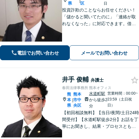
|
県
区
日
投資詐欺のことならお任せください！
「儲かると聞いてたのに」「連絡が取
れなくなった」に対応できます。借
金、債務整理にも精通しています【子
連れ相談可】【初回面談無料】
電話でお問い合わせ
メールでお問い合わせ
井手 俊輔
弁護士
春田法律事務所 熊本オフィス
水道町駅
営業時間：00:00~
熊
熊本
23:59（土日祝
本
市中
から徒歩2
|
県
央区
日）
分
【初回相談無料】【当日/夜間/土日24時
間受付】【水道町駅徒歩2分】お話を丁
寧にお聞きし、結果・プロセスともに
ご満足していただけるサービスを提供