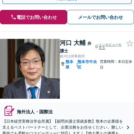
電話でお問い合わせ
メールでお問い合わせ
河口 大輔
弁
インタビューを
見る
護士
銀河法律事務所
熊本
熊本市中央
営業時間：本日定休
|
県
区
日
海外法人・国際法
【日本経営実務法学会所属】【顧問弁護士実績多数】熊本の企業様を
支えるベストパートナーとして、企業法務をお任せください。難しい
案件でも柔軟かつスピーディーに対応します！【他士業との連携も充