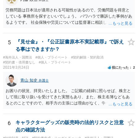
低いと思われます。 3. 警察からの連絡について 警察は「民事不介
入」を原則としており、契約トラブルなどの個人間の紛争に介入する
労務問題は日本法が適用される可能性があるので、労働問題を得意と
ことはありません。しかし、事件性があるかどうかを判断するため
している 事務所を探すといいでしょう。 パワハラで勝訴した事例があ
に、関係者から事情を聴くことがあります。その場合には誠実な事実
るようです。 社会保険や労災については監督薯に相談してみるといい
説明を行ってください。
でしょう。
5
『見せ金』・『公正証書原本不実記載罪』で訴え
る事はできますか？
#海外法人・国際法
#個人・プライベート
#契約解除・契約取消
#契約書・借用書なし
#個人・プライベート
2021年3月24日
役にたった
2
青山 知史
弁護士
お困りの状況、拝見いたしました。 ご記載の経緯に照らせば、株主と
して現に取り扱いを受けてきた実態もあり、また、株主名簿などもあ
るとのことですので、相手方の主張には理由がなく、争う余地はある
かと思われます。 相手方が任意に主張の撤回をしないのであれば、株
主手の地位確認請求を訴訟などで実施し、正式に権利関係を明らかに
することも考えられます。 また、仮に株式の割り当てがなされていな
6
キャラクターグッズの販売時の法的リスクと注意
いとのことであれば、出資契約の前提が果たされていないことになり
点の確認方法
ますので、債務不履行を理由に契約を解除し、100万円の返金を要求す