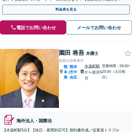
実】
料金表を見る
電話でお問い合わせ
メールでお問い合わせ
園田 将吾
弁護士
桜樹法律事務所
水道町駅
営業時間：09:00~
熊
熊本
20:00（土日祝
本
市中
から徒歩5
|
県
央区
日）
分
海外法人・国際法
【水道町駅5分】【休日・夜間対応可】契約書作成／従業員トラブル