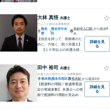
金・債務整理】将来を見据え
た最善策をご提案【労働・雇
用】証拠集めから手厚くサポ
ート。企業からのご相談も承
大林 真悟
弁護士
ります【交通事故】弁護士費
サムライ総合法律事務所
用特約の利用可【夜間・休日
本妙寺入口駅
から徒歩8
熊本
熊本市中央
|
面談可】
県
区
分
【信念を持って、依頼者のた
詳細を見
めに、力強く、戦う弁護士】
る
【１０年以上の弁護士経
験】 【①交通事故、②離婚
等の男女トラブル、③顧問弁
護の３つの分野に力を注ぐ弁
田中 裕司
弁護士
護士】
弁護士法人田中ひろし法律事務所
熊本県
熊本市西区
熊本駅
から徒歩1分
|
【慰謝料の増額／後遺障害認
詳細を見
定の実績多数】 弁護士への依
る
頼で慰謝料の増額が見込めま
す【破産・任意整理・個人再
生に対応】ご希望に沿った債