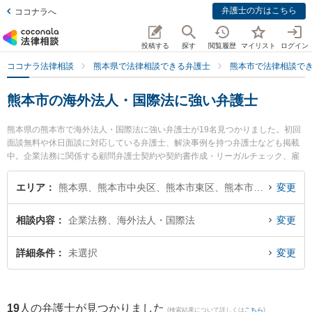
弁護士の方はこちら
ココナラへ
投稿する
探す
閲覧履歴
マイリスト
ログイン
ココナラ法律相談
熊本県で法律相談できる弁護士
熊本市で法律相談で
熊本市の海外法人・国際法に強い弁護士
熊本県の熊本市で海外法人・国際法に強い弁護士が19名見つかりました。初回
面談無料や休日面談に対応している弁護士、解決事例を持つ弁護士なども掲載
中。企業法務に関係する顧問弁護士契約や契約書作成・リーガルチェック、雇
用契約書・就業規則作成等の細かな分野での絞り込み検索もでき便利です。特
に田迎法律事務所の髙瀬 真哉弁護士や東京スタートアップ法律事務所 熊本支店
エリア
熊本県、熊本市中央区、熊本市東区、熊本市西区、熊本市南区、熊本市北区
変更
の宮﨑 零生弁護士、銀河法律事務所の河口 大輔弁護士のプロフィール情報や弁
護士費用、強みなどが注目されています。『熊本市で土日や夜間に発生した海
相談内容
企業法務、海外法人・国際法
変更
外法人・国際法のトラブルを今すぐに弁護士に相談したい』『海外法人・国際
法のトラブル解決の実績豊富な近くの弁護士を検索したい』『初回相談無料で
海外法人・国際法を法律相談できる熊本市内の弁護士に相談予約したい』など
詳細条件
未選択
変更
でお困りの相談者さんにおすすめです。
19
人の弁護士が見つかりました
(検索結果について詳しくは
こちら
)