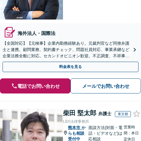
海外法人・国際法
【全国対応】【元検事】企業内勤務経験あり。元裁判官など同僚弁護
士と連携。顧問業務、契約書チェック、問題社員対応、事業承継など
企業法務全般に対応。セカンドオピニオン歓迎。不正調査、不祥事や
ハラスメントの対応・予防にも実績。事業を守り成長支援。
料金表を見る
電話でお問い合わせ
メールでお問い合わせ
柴田 堅太郎
弁護士
東京都
LBX法律事務所
営業時
熊本市
か
面談方法(対面・電
らも相談
話・ビデオなど)は
間：本日
受付中
応相談
定休日