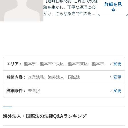
【通町筋駅5分】これまでの経
詳細を見
験を生かし、丁寧な処理に心
る
がけ、さらなる専門性の高い
リーガルサービスを提供でき
るよう精進して参ります。静
かで落ち着ける相談室をご用
意しております。様々な問題
に悩まれたとき、まずはお気
軽にご相談下さい。
エリア
熊本県、熊本市中央区、熊本市東区、熊本市西区、熊本市南区、熊本市北区
変更
相談内容
企業法務、海外法人・国際法
変更
詳細条件
未選択
変更
海外法人・国際法の法律Q&Aランキング