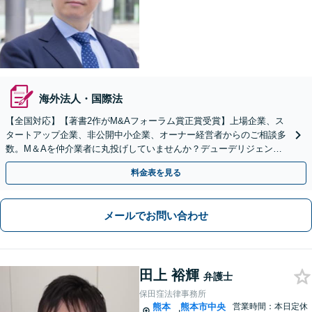
海外法人・国際法
【全国対応】【著書2作がM&Aフォーラム賞正賞受賞】上場企業、ス
タートアップ企業、非公開中小企業、オーナー経営者からのご相談多
数。M＆Aを仲介業者に丸投げしていませんか？デューデリジェンス
や契約書作成・交渉はお任せください【初回無料】
料金表を見る
メールでお問い合わせ
田上 裕輝
弁護士
保田窪法律事務所
熊本
熊本市中央
営業時間：本日定休