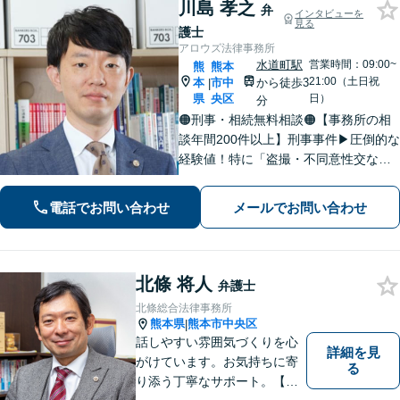
川島 孝之
弁
インタビューを
見る
護士
アロウズ法律事務所
水道町駅
営業時間：09:00~
熊
熊本
21:00（土日祝
本
市中
から徒歩3
|
県
央区
日）
分
🟠刑事・相続無料相談🟠【事務所の相
談年間200件以上】刑事事件▶︎圧倒的な
経験値！特に「盗撮・不同意性交など
性犯罪」の実績多数！相続▶︎「国税
局・証券会社」勤務で培った税の知識
電話でお問い合わせ
メールでお問い合わせ
を生かし、依頼者に寄り添った強いパ
ートナーになります【税理士資格あ
り】
北條 将人
弁護士
北條総合法律事務所
熊本県
熊本市中央区
|
話しやすい雰囲気づくりを心
詳細を見
がけています。お気持ちに寄
る
り添う丁寧なサポート。【借