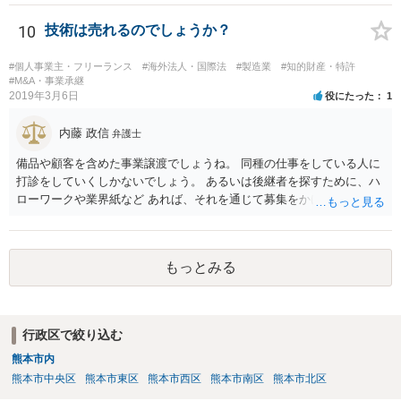
10
技術は売れるのでしょうか？
#個人事業主・フリーランス
#海外法人・国際法
#製造業
#知的財産・特許
#M&A・事業承継
2019年3月6日
役にたった
1
内藤 政信
弁護士
備品や顧客を含めた事業譲渡でしょうね。 同種の仕事をしている人に
打診をしていくしかないでしょう。 あるいは後継者を探すために、ハ
ローワークや業界紙など あれば、それを通じて募集をかけてみるか。
もっとみる
行政区で絞り込む
熊本市内
熊本市中央区
熊本市東区
熊本市西区
熊本市南区
熊本市北区