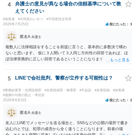
4
弁護士の意見が異なる場合の信頼基準について教
えてください
#加害者
#不同意わいせつ
#不同意性交等罪
2026年7月25日
役にたった
3
匿名A
弁護士
複数人に法律相談をすることを前提に言うと、基本的に多数決で構わ
ないと思います。 仮に３人聞いて３人同じ方向性の回答であれば、ほ
ぼ法律実務的に正しい回答であるということになります。 ３人聞いて
２対１になった場合には、あと２人聞くのがよいと思われます。 ３対
２になった場合は、どちらも法律実務的にありえるということであ
り、３人の弁護士の中で、一番相性の良いいざというときに弁護を頼
5
LINEで会社批判、警察が立件する可能性は？
みたい弁護士を決め、その弁護士の発言を信じるということになりま
す。 その３人の中で「逮捕されない」と断言した弁護士には基本的に
#業務妨害罪・信用毀損罪
#名誉毀損罪・侮辱罪
#不起訴
#名誉毀損
#加害者
委任しないほうがよいと思われます。 そもそも意見が分かれるような
#逮捕や勾留の阻止・準抗告
2026年8月3日
役にたった
2
事案で、断言すること自体が不適切であるからです。 ただ、相談者が
弁護士に断言回答を求める気持ちがあるのは普通なので、その相談者
匿名A
の気持ちを理解した上で、「逮捕されてもすぐに（自ら）接見して、
弁護士
身柄解放手続きをします」とまで述べてくれるのであれば、その弁護
友人にLINEでメッセージを送る場合と、SNSなどの公開の場所で書き
士に予め費用の見積もりをしておいても良いかと思われます。
込むのとでは、犯罪の成否から全く違うことになります。前者の場
合、そもそも世間に流布していなければ名誉や信用、業務にかかる犯