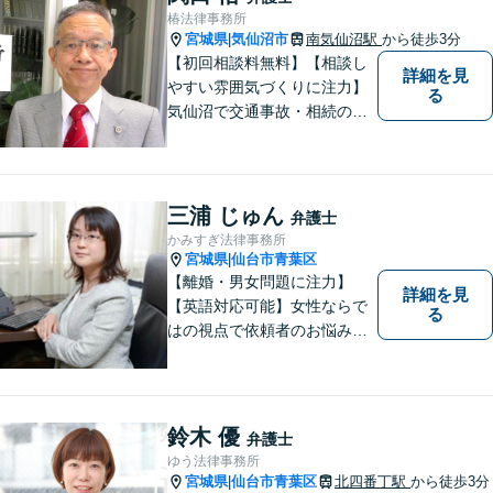
たします。ぜひ一度ご相談く
椿法律事務所
ださい。
宮城県
気仙沼市
南気仙沼駅
から徒歩3分
|
【初回相談料無料】【相談し
詳細を見
やすい雰囲気づくりに注力】
る
気仙沼で交通事故・相続のこ
となら椿法律事務所におまか
せください！不動産（売買・
賃貸・欠陥住宅）・相続・離
婚・刑事事件のご相談にも対
三浦 じゅん
弁護士
応します。【南気仙沼駅3分】
かみすぎ法律事務所
宮城県
仙台市青葉区
|
【離婚・男女問題に注力】
詳細を見
【英語対応可能】女性ならで
る
はの視点で依頼者のお悩みに
寄り添い、丁寧かつ迅速なサ
ポートをいたします。離婚・
男女問題やセクハラ事件など
のお困り事がございました
鈴木 優
弁護士
ら、お気軽にご相談くださ
ゆう法律事務所
い。
宮城県
仙台市青葉区
北四番丁駅
から徒歩3分
|