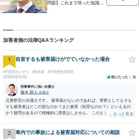
問題】これまで培った知識と
経験をもとに、依頼者を最善
の解決に導けるよう全力でサ
ポートします。【休日／夜間
対応可能】丁寧かつ迅速多対
応でお悩みを解決します。
加害者側の法律Q&Aランキング
【明朗な料金体系】お気軽に
ご相談下さい。
1
自首するも被害届けがでていなかった場合
#不同意わいせつ
#加害者
#不同意性交等罪
2026年8月3日
役にたった
11
刑事事件に強い弁護士
藤本 顯人
弁護士
元警察官の弁護士です。 被害届がないのであれば、警察としてもそも
そも被害者はどこの誰なのか？また被害（犯罪なのか？）といえるの
か？疑問があるので積極的に捜査はしません。 このまま女性から警察
への届出がなければ何事もなく終わると思います。
2
車内での事故による被害届対応についての相談