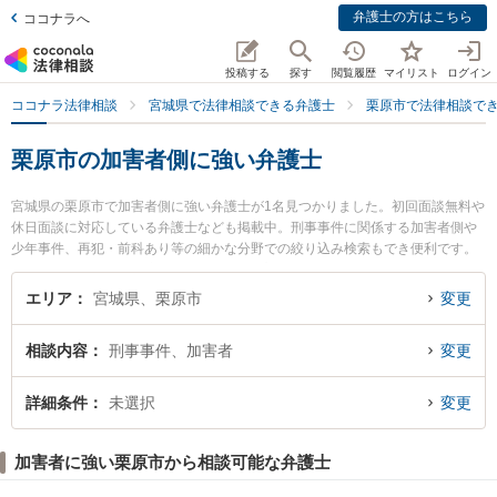
弁護士の方はこちら
ココナラへ
投稿する
探す
閲覧履歴
マイリスト
ログイン
ココナラ法律相談
宮城県で法律相談できる弁護士
栗原市で法律相談で
栗原市の加害者側に強い弁護士
宮城県の栗原市で加害者側に強い弁護士が1名見つかりました。初回面談無料や
休日面談に対応している弁護士なども掲載中。刑事事件に関係する加害者側や
少年事件、再犯・前科あり等の細かな分野での絞り込み検索もでき便利です。
特に築館法律事務所の庄司 智弥弁護士のプロフィール情報や弁護士費用、強み
などが注目されています。『栗原市で土日や夜間に発生した加害者側のトラブ
エリア
宮城県、栗原市
変更
ルを今すぐに弁護士に相談したい』『加害者側のトラブル解決の実績豊富な近
くの弁護士を検索したい』『初回相談無料で加害者側を法律相談できる栗原市
相談内容
刑事事件、加害者
変更
内の弁護士に相談予約したい』などでお困りの相談者さんにおすすめです。
詳細条件
未選択
変更
加害者に強い栗原市から相談可能な弁護士