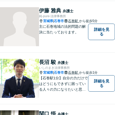
伊藤 雅典
弁護士
純-pure-法律事務所
宮城県
石巻市
石巻駅
から徒歩5分
|
主に石巻地域の法的問題の解
詳細を見
決に当たっております。
る
長沼 駿
弁護士
いしのまき法律事務所
宮城県
石巻市
石巻駅
から徒歩1分
|
【石巻駅1分】自分の力だけで
詳細を見
はどうにもできずに困ってい
る
る人々の力になりたいと思い
弁護士を志しました。依頼者
様に寄り添い、抱えているト
ラブルについて納得のいく解
決ができるよう、サポートい
関口 悟
弁護士