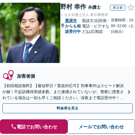
野村 幸作
弁護士
東京都
ミカタ弁護士法人 東京事務所
営業時間：10:
栗原市
面談方法(対面・
からも相
電話・ビデオな
00~22:00（土
談受付中
ど)は応相談
日祝日）
加害者側
【初回相談無料】【最短即日！緊急対応可】刑事事件はスピード解決
が鍵！不起訴獲得実績多数。まだ逮捕されていないが、警察に捜査さ
れている場合は一刻も早くご相談ください。深夜まで電話受付中！痴
漢／盗撮／のぞき／その他性犯罪など
料金表を見る
電話でお問い合わせ
メールでお問い合わせ