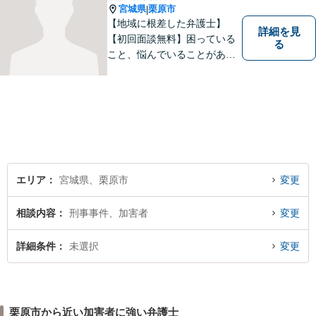
宮城県
栗原市
|
【地域に根差した弁護士】
詳細を見
【初回面談無料】困っている
る
こと、悩んでいることがあっ
たら、「こんなことで相談し
ていいのか」と悩まず、 ひと
まず弁護士に相談してみてく
ださい。離婚問題／借金問題
／交通事故／刑事事件など、
幅広く対応。【夜間／休日対
応可能】
エリア
宮城県、栗原市
変更
相談内容
刑事事件、加害者
変更
詳細条件
未選択
変更
栗原市から近い加害者に強い弁護士