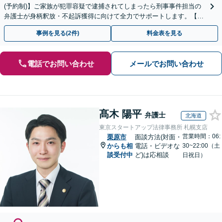
(予約制)】ご家族が犯罪容疑で逮捕されてしまったら刑事事件担当の
弁護士が身柄釈放・不起訴獲得に向けて全力でサポートします。【毎
月100名以上の相談実績】【全国対応】
事例を見る(2件)
料金表を見る
電話でお問い合わせ
メールでお問い合わせ
髙木 陽平
弁護士
北海道
東京スタートアップ法律事務所 札幌支店
営業時間：06:
栗原市
面談方法(対面・
からも相
電話・ビデオな
30~22:00（土
談受付中
ど)は応相談
日祝日）