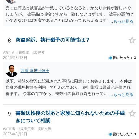
売った商品と被害品が一致しているとなると、かなり弁解が苦しいで
しょうが、 被害品は指輪ですから一致しないはずです。 被害の裏付け
ができなければ無実であることはわかってもらえるはずです。
8
窃盗起訴、執行猶予の可能性は？
#万引き・窃盗罪
#加害者
2026年8月3日
役にたった
3
西浦 嘉博
弁護士
以下、相談の背景に記載された事情に限定してお答えします。 本件は
自身の職務権限を利用して行われており、犯行態様は悪質と評価され
得ます。 余罪の存在から、複数回の窃取行為を行っていたことも悪質
性に加味されます。 また、被害額も窃盗事案としては多額の部類に入
ると思われます。 他方、余罪を含めた全額を弁済していることは、被
害者の経済的損害の回復として有利に斟酌されます。 また、前科前歴
9
書類送検後の対応と家族に知られないための手続
を有しないことも、規範意識が鈍磨しきっているとまでは言えず、有
きについて相談
利な点です。 その他、家族の監督等の情状証拠を適切に提出すること
#加害者
#児童買春・援助交際
で、私見ですが、執行猶予判決を視野に入れることが可能な事案と思
2026年8月2日
役にたった
3
われます。 上記、一つの意見として参考ください。