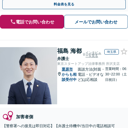
速に的確な対応に定評あり【分割払い可】
料金表を見る
電話でお問い合わせ
メールでお問い合わせ
福島 海都
埼玉県
インタビュ
ーを見る
弁護士
東京スタートアップ法律事務所 所沢支店
営業時間：06:
栗原市
面談方法(対面・
からも相
電話・ビデオな
30~22:00（土
談受付中
ど)は応相談
日祝日）
加害者側
【警察署への接見は即日対応】【弁護士待機中/当日中の電話相談可