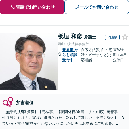
電話でお問い合わせ
メールでお問い合わせ
板垣 和彦
弁護士
岡山県
岡山中央法律事務所
営業時
栗原市
か
面談方法(対面・電
らも相談
話・ビデオなど)は
間：本日
受付中
応相談
定休日
加害者側
【無罪判決5回獲得】【元検事】【夜間休日/全国エリア対応】冤罪事
件弁護にも注力。家族が逮捕された・釈放してほしい・不当に疑われ
ている・前科/前歴が付かないようにしたい等はお早めにご相談を。迅