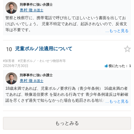
刑事事件に強い弁護士
奥村 徹
弁護士
警察と検察庁に、携帯電話で呼び出してほしいという書面を出してお
けばいいでしょう。 児童不特定であれば、起訴されないので、反省文
等は不要です。
10
児童ポルノ法適用について
#加害者
#児童ポルノ・わいせつ物頒布等
2026年7月30日
役にたった
1
刑事事件に強い弁護士
奥村 徹
弁護士
18歳未満であれば、児童ポルノ要求行為（青少年条例） 16歳未満の者
であれば、映像送信要求 を疑われる行為です 青少年条例違反は年齢確
認を尽くさず過失で知らなかった場合も処罰される地域があるので、
注意して下さい
もっとみる