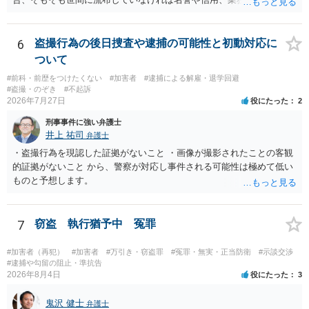
罪は成立しないことになります。
6
盗撮行為の後日捜査や逮捕の可能性と初動対応に
ついて
#前科・前歴をつけたくない
#加害者
#逮捕による解雇・退学回避
#盗撮・のぞき
#不起訴
2026年7月27日
役にたった
2
刑事事件に強い弁護士
井上 祐司
弁護士
・盗撮行為を現認した証拠がないこと ・画像が撮影されたことの客観
的証拠がないこと から、警察が対応し事件される可能性は極めて低い
ものと予想します。
7
窃盗 執行猶予中 冤罪
#加害者（再犯）
#加害者
#万引き・窃盗罪
#冤罪・無実・正当防衛
#示談交渉
#逮捕や勾留の阻止・準抗告
2026年8月4日
役にたった
3
鬼沢 健士
弁護士