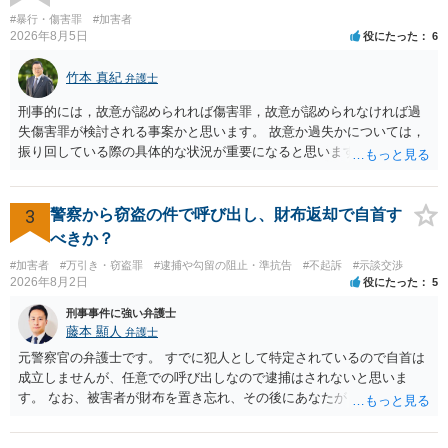
#暴行・傷害罪
#加害者
2026年8月5日
役にたった
6
竹本 真紀
弁護士
刑事的には，故意が認められれば傷害罪，故意が認められなければ過
失傷害罪が検討される事案かと思います。 故意か過失かについては，
振り回している際の具体的な状況が重要になると思います。 民事的に
は，不法行為に基づく損害賠償請求の対象となり，こちらは故意でも
過失でも該当するでしょう。 因果関係（刑事も民事も影響あり）とし
ては，数週間経過している点も問題になるかもしれません。 因果関係
3
警察から窃盗の件で呼び出し、財布返却で自首す
がなくなれば，評価の仕方が大きく変わります。 いずれにしまして
べきか？
も，ご心配であるならば，お近くの弁護士の方に相談されるのがよい
#加害者
#万引き・窃盗罪
#逮捕や勾留の阻止・準抗告
#不起訴
#示談交渉
と思います。
2026年8月2日
役にたった
5
刑事事件に強い弁護士
藤本 顯人
弁護士
元警察官の弁護士です。 すでに犯人として特定されているので自首は
成立しませんが、任意での呼び出しなので逮捕はされないと思いま
す。 なお、被害者が財布を置き忘れ、その後にあなたがトイレに入
り、再び被害者がトイレに戻ったら財布が無かったような事情がある
と言い逃れはかなり厳しいものと思います。