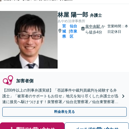
林屋 陽一郎
弁護士
あやめ法律事務所
宮
仙台
泉中央駅
か
営業時間：本
城
市泉
|
日定休日
ら徒歩4分
県
区
加害者側
【200件以上の刑事弁護実績】「否認事件や裁判員裁判を経験する弁
護士」「被害者のサポートもお任せ」地元を知り尽くした弁護士が迅
速に接見へ駆けつけます！泉警察署／仙台北警察署／仙台東警察署／
仙台南警察署／仙台中央警察署／若林警察署など
料金表を見る