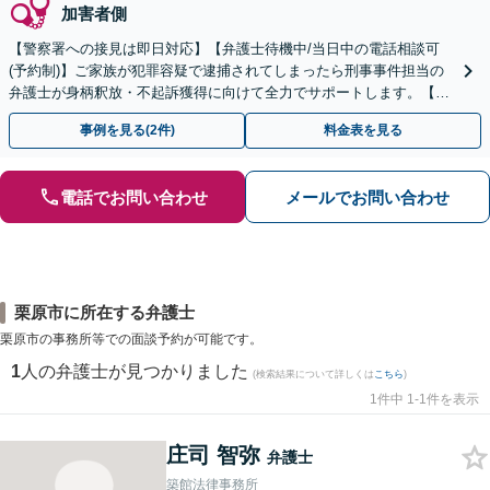
加害者側
【警察署への接見は即日対応】【弁護士待機中/当日中の電話相談可
(予約制)】ご家族が犯罪容疑で逮捕されてしまったら刑事事件担当の
弁護士が身柄釈放・不起訴獲得に向けて全力でサポートします。【毎
月100名以上の相談実績】【北海道・東北エリア対応】
事例を見る(2件)
料金表を見る
電話でお問い合わせ
メールでお問い合わせ
栗原市に所在する弁護士
栗原市の事務所等での面談予約が可能です。
1
人の弁護士が見つかりました
(検索結果について詳しくは
こちら
)
1件中 1-1件を表示
庄司 智弥
弁護士
築館法律事務所