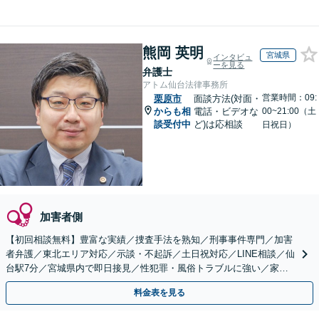
熊岡 英明
宮城県
インタビュ
ーを見る
弁護士
アトム仙台法律事務所
営業時間：09:
栗原市
面談方法(対面・
からも相
電話・ビデオな
00~21:00（土
談受付中
ど)は応相談
日祝日）
加害者側
【初回相談無料】豊富な実績／捜査手法を熟知／刑事事件専門／加害
者弁護／東北エリア対応／示談・不起訴／土日祝対応／LINE相談／仙
台駅7分／宮城県内で即日接見／性犯罪・風俗トラブルに強い／家族
が逮捕されたら至急ご連絡を！
料金表を見る