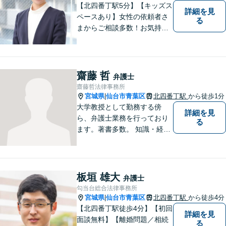
【北四番丁駅5分】【キッズス
詳細を見
ペースあり】女性の依頼者さ
る
まからご相談多数！お気持ち
に寄り添うことを一番大切に
しています。離婚・男女問題
はお任せください！不貞慰謝
料請求／親権・養育費【労働
齋藤 哲
弁護士
問題】マタハラなど女性特有
齋藤哲法律事務所
のトラブルに迅速に対応【初
宮城県
仙台市青葉区
北四番丁駅
から徒歩1分
|
回相談無料】
大学教授として勤務する傍
詳細を見
ら、弁護士業務を行っており
る
ます。著書多数。 知識・経験
ともに豊富な弁護士があなた
をお待ちしております。
板垣 雄大
弁護士
勾当台総合法律事務所
宮城県
仙台市青葉区
北四番丁駅
から徒歩4分
|
【北四番丁駅徒歩4分】【初回
詳細を見
面談無料】【離婚問題／相続
る