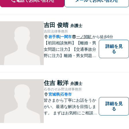
電話でお問い合わせ
メールでお問い合わせ
吉田 俊晴
弁護士
吉田法律事務所
岩手県
一関市
一ノ関駅
から徒歩6分
|
【初回相談無料】【離婚・男
詳細を見
女問題に注力】【交通事故分
る
野に注力】離婚・男女問題、
交通事故、遺産相続を中心と
して、一般民事、刑事事件に
ついて幅広く取り扱いしてお
ります。何かお困りごとがご
住吉 毅洋
弁護士
ざいましたら、お気軽にご相
石巻のぞみ野法律事務所
談ください。
宮城県
石巻市
|
皆さまから丁寧にお話をうか
詳細を見
がい、最適な解決を目指しま
る
す。 まずはお気軽にご相談く
ださい。