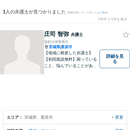
1
人の弁護士が見つかりました
(検索結果について詳しくは
こちら
)
1件中 1-1件を表示
庄司 智弥
弁護士
築館法律事務所
宮城県
栗原市
|
【地域に根差した弁護士】
詳細を見
【初回面談無料】困っている
る
こと、悩んでいることがあっ
たら、「こんなことで相談し
ていいのか」と悩まず、 ひと
まず弁護士に相談してみてく
ださい。離婚問題／借金問題
／交通事故／刑事事件など、
幅広く対応。【夜間／休日対
応可能】
エリア
宮城県、栗原市
変更