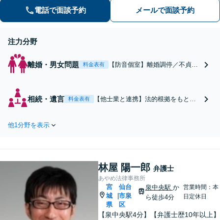
善の解決方法をご提案いたします【24
電話で面談予約
メールで面談予約
時間LINE・メール予約可】【無料駐車
場】
注力分野
離婚・男女問題
【防音個室】離婚調停／不貞慰
料金表有
謝料／養育費／熟年離婚など、
私にお任せください！離婚後の
生活を見据えた最善の解決策を
相続・遺言
【他士業と連携】法的根拠をもとに
料金表有
ご提案いたします【富谷町役場
建設的な話し合いを進め、相続問題
の元職員】宮城在住の方々に寄
の早期解決を目指します！遺産分割
り添う、敷居の低い事務所です
他1分野を表示
／相続放棄／遺留分など、お気軽に
【LINE・メール予約可】
ご相談ください【富谷町役場の元職
員】宮城で暮らす方々に寄り添う、
敷居の低い事務所です【無料駐車場
林屋 陽一郎
あり】
弁護士
あやめ法律事務所
宮
仙台
泉中央駅
か
営業時間：本
城
市泉
|
日定休日
ら徒歩4分
県
区
【泉中央駅4分】【弁護士歴10年以上】