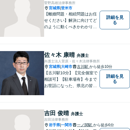
援いたします。
菅野高雄法律事務所
宮城県
登米市
|
【離婚問題・相続問題はお任
詳細を見
せください】解決に向けてど
る
のように動くべきかわかりや
すくご説明いたします。【法
テラス利用可】【事前予約で
夜間・休日対応可】お早めの
ご相談が、納得のいく解決へ
佐々木 康晴
弁護士
の第一歩です。
弁護士法人菅原・佐々木法律事務所
宮城県
大崎市
古川駅
から徒歩10分
|
【古川駅10分】【完全個室で
詳細を見
相談可】【駐車場有】今まで
る
お世話になった、県北の皆さ
んに弁護士として恩返しがで
きたらと考えています。 何か
お困りのことがありました
ら、お気軽にお声がけくださ
吉田 俊晴
弁護士
い。
吉田法律事務所
岩手県
一関市
一ノ関駅
から徒歩6分
|