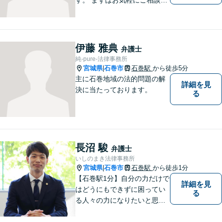
ださい。
伊藤 雅典
弁護士
純-pure-法律事務所
宮城県
石巻市
石巻駅
から徒歩5分
|
主に石巻地域の法的問題の解
詳細を見
決に当たっております。
る
長沼 駿
弁護士
いしのまき法律事務所
宮城県
石巻市
石巻駅
から徒歩1分
|
【石巻駅1分】自分の力だけで
詳細を見
はどうにもできずに困ってい
る
る人々の力になりたいと思い
弁護士を志しました。依頼者
様に寄り添い、抱えているト