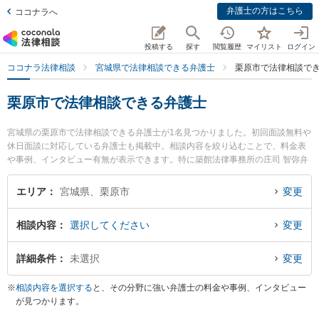
弁護士の方はこちら
ココナラへ
投稿する
探す
閲覧履歴
マイリスト
ログイン
ココナラ法律相談
宮城県で法律相談できる弁護士
栗原市で法律相談で
栗原市で法律相談できる弁護士
宮城県の栗原市で法律相談できる弁護士が1名見つかりました。初回面談無料や
休日面談に対応している弁護士も掲載中。相談内容を絞り込むことで、料金表
や事例、インタビュー有無が表示できます。特に築館法律事務所の庄司 智弥弁
護士のプロフィール情報や弁護士費用、強みなどが注目されています。離婚や
相続、交通事故から不動産、ネットトラブル、企業法務まで幅広く取り扱う弁
エリア
宮城県、栗原市
変更
護士が多数。こんな法律相談をお持ちの方は是非ご利用ください。栗原市で土
日や夜間に発生した不倫慰謝料トラブルを今すぐに弁護士に相談したい』『交
相談内容
選択してください
変更
通事故の過失割合や後遺障害のトラブル解決の実績豊富な近くの弁護士を検索
したい』『初回相談無料で自己破産や債務整理を法律相談できる栗原市内の弁
護士に相談予約したい』などでお困りの相談者さんにおすすめです。
詳細条件
未選択
変更
※
相談内容を選択する
と、その分野に強い弁護士の料金や事例、インタビュー
が見つかります。