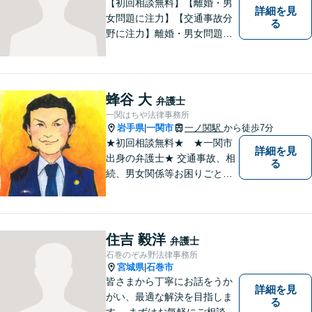
【初回相談無料】【離婚・男
詳細を見
女問題に注力】【交通事故分
る
野に注力】離婚・男女問題、
交通事故、遺産相続を中心と
して、一般民事、刑事事件に
ついて幅広く取り扱いしてお
ります。何かお困りごとがご
蜂谷 大
弁護士
ざいましたら、お気軽にご相
一関はちや法律事務所
談ください。
岩手県
一関市
一ノ関駅
から徒歩7分
|
★初回相談無料★ ★一関市
詳細を見
出身の弁護士★ 交通事故、相
る
続、男女関係等お困りごとが
ございましたらご連絡くださ
い。
住吉 毅洋
弁護士
石巻のぞみ野法律事務所
宮城県
石巻市
|
皆さまから丁寧にお話をうか
詳細を見
がい、最適な解決を目指しま
る
す。 まずはお気軽にご相談く