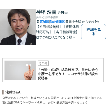
ラブルについて納得のいく解
決ができるよう、サポートい
神坪 浩喜
弁護士
たします。ぜひ一度ご相談く
あやめ法律事務所
ださい。
宮城県
仙台市泉区
泉中央駅
から徒歩4分
|
【初回相談無料】【夜間休日
詳細を見
対応可能】【当日相談可能】
る
紛争の解決だけでなく様々な
トラブルで傷ついた方の心の
痛みがわかる温かさと誠実さ
を持ち合わせた弁護士です。
是非一度ご相談ください。
その他
「分野」の絞り込み検索で、自分に合う
弁護士を探そう！│ココナラ法律相談の
説明書
法律Q&A
分野がわからない方、相談というより質問がしたい方は弁護士に問い合わせる
前に法律Q&Aでキーワード検索し、分野や解決方法を調べましょう