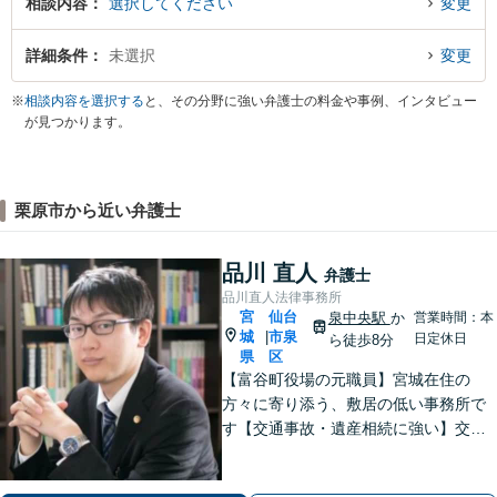
相談内容
選択してください
変更
詳細条件
未選択
変更
※
相談内容を選択する
と、その分野に強い弁護士の料金や事例、インタビュー
が見つかります。
栗原市から近い弁護士
品川 直人
弁護士
品川直人法律事務所
宮
仙台
泉中央駅
か
営業時間：本
城
市泉
|
日定休日
ら徒歩8分
県
区
【富谷町役場の元職員】宮城在住の
方々に寄り添う、敷居の低い事務所で
す【交通事故・遺産相続に強い】交通
事故／遺産分割／遺留分侵害額請求な
どお任せください！将来を見据えた最