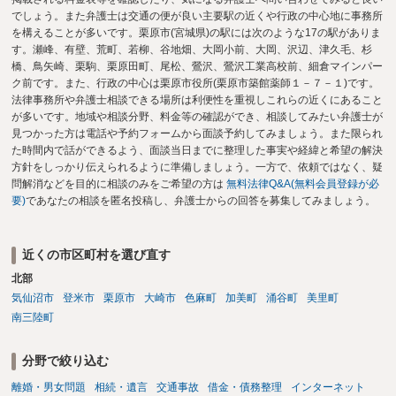
でしょう。また弁護士は交通の便が良い主要駅の近くや行政の中心地に事務所
を構えることが多いです。栗原市(宮城県)の駅には次のような17の駅がありま
す。瀬峰、有壁、荒町、若柳、谷地畑、大岡小前、大岡、沢辺、津久毛、杉
橋、鳥矢崎、栗駒、栗原田町、尾松、鶯沢、鶯沢工業高校前、細倉マインパー
ク前です。また、行政の中心は栗原市役所(栗原市築館薬師１－７－１)です。
法律事務所や弁護士相談できる場所は利便性を重視しこれらの近くにあること
が多いです。地域や相談分野、料金等の確認ができ、相談してみたい弁護士が
見つかった方は電話や予約フォームから面談予約してみましょう。また限られ
た時間内で話ができるよう、面談当日までに整理した事実や経緯と希望の解決
方針をしっかり伝えられるように準備しましょう。一方で、依頼ではなく、疑
問解消などを目的に相談のみをご希望の方は
無料法律Q&A(無料会員登録が必
要)
であなたの相談を匿名投稿し、弁護士からの回答を募集してみましょう。
近くの市区町村を選び直す
北部
気仙沼市
登米市
栗原市
大崎市
色麻町
加美町
涌谷町
美里町
南三陸町
分野で絞り込む
離婚・男女問題
相続・遺言
交通事故
借金・債務整理
インターネット