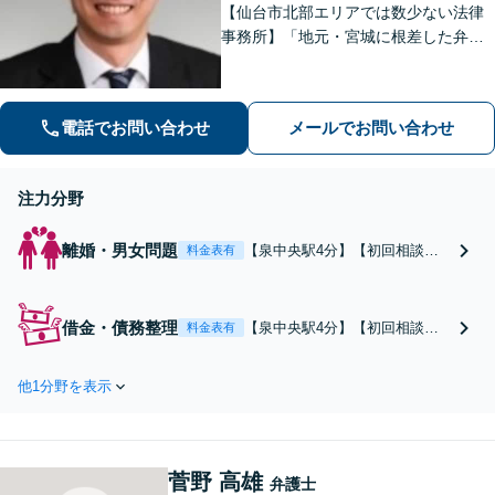
【仙台市北部エリアでは数少ない法律
事務所】「地元・宮城に根差した弁護
活動／仙台市青葉区、泉区、富谷市、
大和町、利府町など」
電話でお問い合わせ
メールでお問い合わせ
注力分野
離婚・男女問題
【泉中央駅4分】【初回相談無
料金表有
料】【弁護士歴10年以上】「地
元・宮城に根差した豊富な実績
と法的知識」離婚に迷っている
借金・債務整理
【泉中央駅4分】【初回相談無
料金表有
方の気持ちに寄り添います。仙
料】【債務整理230件の実績豊
台市青葉区、泉区、宮城野区、
富な事務所】【近隣駐車場あ
富谷市、大和町、大郷町、大衡
他1分野を表示
り】「話しやすさを重視した身
村、利府町や塩竈市など【近隣
近な法律事務所」仙台市北部エ
駐車場あり】
リアでは数少ない債務整理に強
い法律事務所として、地域の皆
菅野 高雄
さまの経済的再出発を全力で応
弁護士