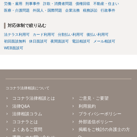
労働・雇用
刑事事件
詐欺・消費者問題
債権回収
不動産・住まい
医療・介護問題
外国人・国際問題
企業法務
税務訴訟
行政事件
対応体制で絞り込む
法テラス利用可
カード利用可
分割払い利用可
後払い利用可
初回面談無料
休日面談可
夜間面談可
電話相談可
メール相談可
WEB面談可
ココナラ法律相談について
ココナラ法律相談とは
ご意見・ご要望
法律Q&A
利用規約
法律相談コラム
プライバシーポリシー
ココナラとは
外部送信ポリシー
よくあるご質問
掲載をご検討の弁護士の方
へ