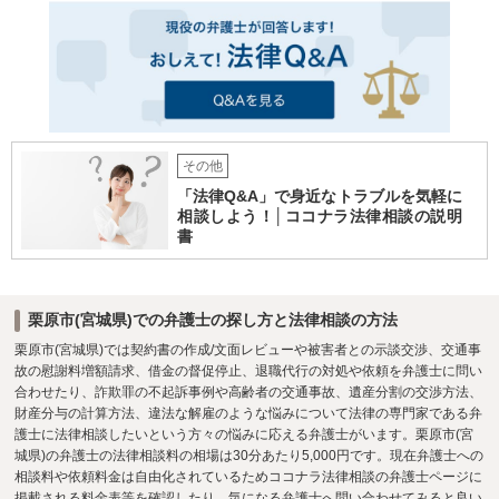
その他
「法律Q&A」で身近なトラブルを気軽に
相談しよう！│ココナラ法律相談の説明
書
栗原市(宮城県)での弁護士の探し方と法律相談の方法
栗原市(宮城県)では契約書の作成/文面レビューや被害者との示談交渉、交通事
故の慰謝料増額請求、借金の督促停止、退職代行の対処や依頼を弁護士に問い
合わせたり、詐欺罪の不起訴事例や高齢者の交通事故、遺産分割の交渉方法、
財産分与の計算方法、違法な解雇のような悩みについて法律の専門家である弁
護士に法律相談したいという方々の悩みに応える弁護士がいます。栗原市(宮
城県)の弁護士の法律相談料の相場は30分あたり5,000円です。現在弁護士への
相談料や依頼料金は自由化されているためココナラ法律相談の弁護士ページに
掲載される料金表等を確認したり、気になる弁護士へ問い合わせてみると良い