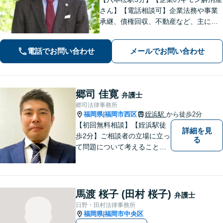
さん】【電話相談可】企業法務や事業
承継、債権回収、不動産など、主に企
業側の案件に注力しています。経営者
のみなさまが安心して本業に専念でき
電話でお問い合わせ
メールでお問い合わせ
るよう、法律に関するちょっとした疑
問や悩みも迅速に解消。ぜひご相談く
ださい。
郷司 佳寛
弁護士
郷司法律事務所
福岡県
福岡市西区
姪浜駅
から徒歩2分
|
【初回無料相談】【姪浜駅徒
詳細を見
歩2分】ご相談者の立場に立っ
る
て問題について考えることが
モットー。企業法務案件、相
続・遺言案件、労働事件案
件、損害保険業務に関わる、
あらゆる問題解決に精通。
馬渡 桜子 (田村 桜子)
弁護士
【電話相談可】
日野・田村法律事務所
福岡県
福岡市中央区
|