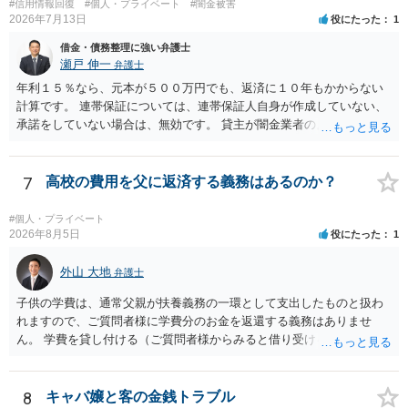
#信用情報回復
#個人・プライベート
#闇金被害
2026年7月13日
役にたった
1
借金・債務整理に強い弁護士
瀬戸 伸一
弁護士
年利１５％なら、元本が５００万円でも、返済に１０年もかからない
計算です。 連帯保証については、連帯保証人自身が作成していない、
承諾をしていない場合は、無効です。 貸主が闇金業者のようなことを
しているという場合以外では、多くの場合、個人間の貸し借りという
ことで、主債務者自身の債務は免れない（支払い義務あり）と思われ
ます。 これまでの借り入れと返済額をまとめて、現在の正確な債務残
7
高校の費用を父に返済する義務はあるのか？
額を計算し、その金額の返済ができなければ、裁判所を利用した債務
整理をされることをおすすめします。
#個人・プライベート
2026年8月5日
役にたった
1
外山 大地
弁護士
子供の学費は、通常父親が扶養義務の一環として支出したものと扱わ
れますので、ご質問者様に学費分のお金を返還する義務はありませ
ん。 学費を貸し付ける（ご質問者様からみると借り受ける）といった
合意がない限りは、法的に返す義務があると主張するのは難しいでし
ょう。
8
キャバ嬢と客の金銭トラブル