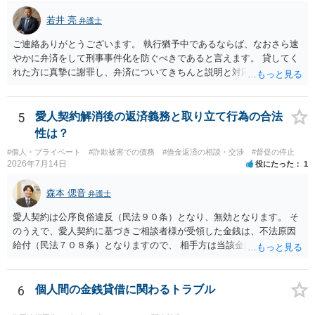
若井 亮
弁護士
ご連絡ありがとうございます。 執行猶予中であるならば、なおさら速
やかに弁済をして刑事事件化を防ぐべきであると言えます。 貸してく
れた方に真摯に謝罪し、弁済についてきちんと説明と対応を行ってい
くことに尽きるかと思います。
5
愛人契約解消後の返済義務と取り立て行為の合法
性は？
#個人・プライベート
#詐欺被害での債務
#借金返済の相談・交渉
#督促の停止
2026年7月14日
役にたった
1
森本 偲音
弁護士
愛人契約は公序良俗違反（民法９０条）となり、無効となります。 そ
のうえで、愛人契約に基づきご相談者様が受領した金銭は、不法原因
給付（民法７０８条）となりますので、 相手方は当該金銭の返還請求
をすることはできません。 以上、ご参考までに。
6
個人間の金銭貸借に関わるトラブル