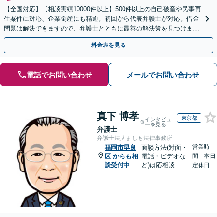
【全国対応】【相談実績10000件以上】500件以上の自己破産や民事再
生案件に対応、企業倒産にも精通。初回から代表弁護士が対応。借金
問題は解決できますので、弁護士とともに最善の解決策を見つけまし
ょう【初回相談無料】【法テラス利用可】
料金表を見る
電話でお問い合わせ
メールでお問い合わせ
真下 博孝
東京都
インタビュ
ーを見る
弁護士
弁護士法人ましも法律事務所
営業時
福岡市早良
面談方法(対面・
区
からも相
電話・ビデオな
間：本日
談受付中
ど)は応相談
定休日