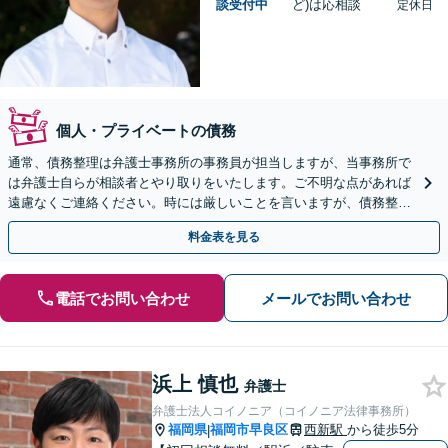
談受付中
ど)は応相談
定休日
個人・プライベートの債務
通常、債務整理は弁護士事務所の事務員が担当しますが、当事務所で
は弁護士自らが相談者とやり取りをいたします。ご不明な点があれば
遠慮なくご連絡ください。時には厳しいことを言いますが、債務整理
には相談者様のご協力が必要不可欠です。
料金表を見る
電話でお問い合わせ
メールでお問い合わせ
浜上 慎也
弁護士
弁護士法人コイノニア（コイノニア法律事務所）
福岡県
福岡市早良区
西新駅
から徒歩5分
|