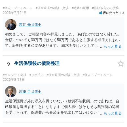
#個人・プライベート
#借金返済の相談・交渉
#時効の援用
#詐欺被害での債務
2026年7月24日
役にたった
2
若井 亮
弁護士
初めまして。 ご相談内容を拝見しました。 あげたのではなく貸した、
金額についても30万円ではなく50万円であると主張する相手方におい
て、証明をする必要があります。 請求を受けたとしても、もらったも
のであることを伝え、貸したというのであれば証拠を出すよう申し入
れることになるでしょう。 請求があるまでは、こちらからアクション
を起こす必要はないかと思います。
9
生活保護後の債務整理
#クレジット会社
#リボ払い
#借金返済の相談・交渉
#個人・プライベート
2026年8月7日
川添 圭
弁護士
生活保護費以外に収入を得ていない（就労不能状態）のであれば、自
己破産を選択することになります（個人再生はそもそも裁判所の認可
を受けられず、保護費から弁済金を捻出してはいけないため任意整理
という選択肢もありません）。法テラスの法律扶助を利用すれば弁護
士費用は法テラスが負担し、裁判所の予納金等も法テラスが援助して