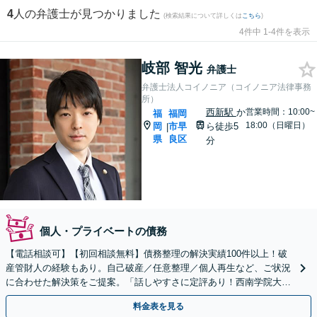
4
人の弁護士が見つかりました
(検索結果について詳しくは
こちら
)
4件中 1-4件を表示
岐部 智光
弁護士
弁護士法人コイノニア（コイノニア法律事務
所）
西新駅
か
営業時間：10:00~
福
福岡
18:00（日曜日）
岡
市早
ら徒歩5
|
県
良区
分
個人・プライベートの債務
【電話相談可】【初回相談無料】債務整理の解決実績100件以上！破
産管財人の経験もあり。自己破産／任意整理／個人再生など、ご状況
に合わせた解決策をご提案。「話しやすさに定評あり！西南学院大学
法科大学院内にある事務所」【完全個室】【西新駅5分】
料金表を見る