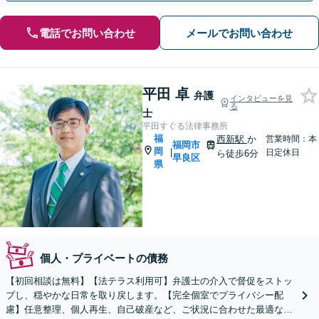
電話でお問い合わせ
メールでお問い合わせ
平田 卓
弁護
インタビューを見
る
士
平田すぐる法律事務所
福
西新駅
か
営業時間：本
福岡市
岡
|
日定休日
ら徒歩6分
早良区
県
個人・プライベートの債務
【初回相談は無料】【法テラス利用可】弁護士の介入で督促をストッ
プし、穏やかな日常を取り戻します。【完全個室でプライバシー配
慮】任意整理、個人再生、自己破産など、ご状況に合わせた最適な解