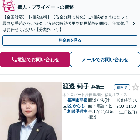
個人・プライベートの債務
【全国対応】【相談無料】【借金分野に特化】ご相談者さまにとって
最良な手続きをご提案！借金の時効援用や信用情報の回復、任意整理
はお任せください【分割払い可】
料金表を見る
電話でお問い合わせ
メールでお問い合わせ
渡邉 莉子
弁護士
福岡県
ネクスパート法律事務所 福岡オフィス
福岡市早良
面談方法(対
営業時間：0
区
からも
面・電話・ビ
9:00~21:00
相談受付中
デオなど)は応
（土日祝日）
相談