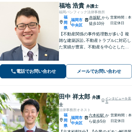
福地 浩貴
弁護士
福岡パシフィック法律事務所
福
赤坂駅
から
営業時間：本
福岡市
岡
|
日定休日
徒歩10分
中央区
県
【不動産関係の事件処理数が多い】複
雑な建築訴訟､不動産トラブルに対応し
た実績が豊富。不動産を中心とした相
続トラブルにも多く対応【顧問弁護
士】業績にも影響する中小企業関係の
法務、顧客とのトラブル、予防法務も
電話でお問い合わせ
メールでお問い合わせ
お任せ【六本松駅2分】
田中 祥太郎
弁護
インタビューを見
る
士
法律事務所オネスト
福
六本松駅
か
営業時間：本
福岡市
岡
|
日定休日
ら徒歩5分
中央区
県
【六本松駅5分】【企業のギモン解消屋