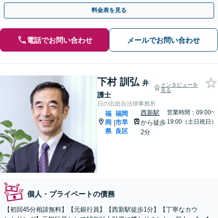
決策ご提案いたします。【事前のご予約で休日・夜間も対応】
料金表を見る
電話でお問い合わせ
メールでお問い合わせ
下村 訓弘
弁
インタビューを
見る
護士
日の出総合法律事務所
西新駅
営業時間：09:00~
福
福岡
19:00（土日祝日）
岡
市早
から徒歩
|
県
良区
2分
個人・プライベートの債務
【初回45分相談無料】【元銀行員】【西新駅徒歩1分】【丁寧なカウ