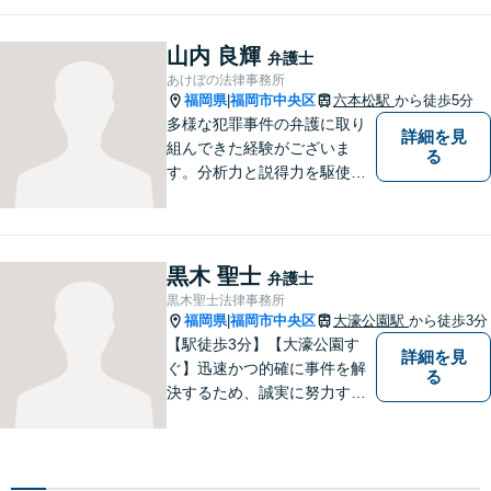
年事件にスピーディーに対
応】【遠隔地からのご依頼・
山内 良輝
弁護士
ご相談歓迎】あなたのために
あけぼの法律事務所
全力で事件と向き合います！
福岡県
福岡市中央区
六本松駅
から徒歩5分
|
多様な犯罪事件の弁護に取り
詳細を見
組んできた経験がございま
る
す。分析力と説得力を駆使
し、最善の弁護方針をご提案
します。お困りの方は、お気
軽にご相談ください。
黒木 聖士
弁護士
黒木聖士法律事務所
福岡県
福岡市中央区
大濠公園駅
から徒歩3分
|
【駅徒歩3分】【大濠公園す
詳細を見
ぐ】迅速かつ的確に事件を解
る
決するため、誠実に努力する
ことを心がけています。