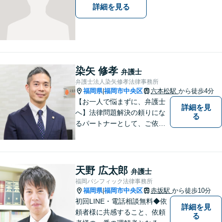
詳細を見る
染矢 修孝
弁護士
弁護士法人染矢修孝法律事務所
福岡県
福岡市中央区
六本松駅
から徒歩4分
|
【お一人で悩まずに、弁護士
詳細を見
へ】法律問題解決の頼りにな
る
るパートナーとして、ご依頼
者の納得の行く解決を目指し
ます。「遺産分割や遺留分侵
害額請求などの相続問題」は
じめ、「離婚事件」、「損害
天野 広太郎
弁護士
賠償請求事件」、「刑事事
福岡パシフィック法律事務所
件」まで多数の事件の取り扱
福岡県
福岡市中央区
赤坂駅
から徒歩10分
|
い【分割払い可】
初回LINE・電話相談無料◆依
詳細を見
頼者様に共感すること、依頼
る