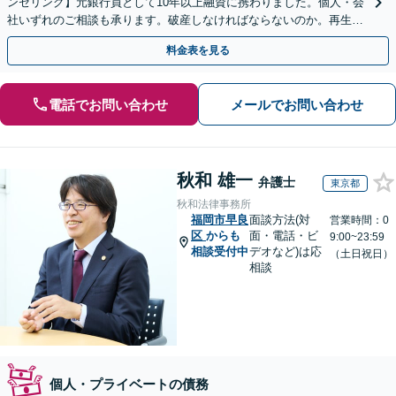
ンセリング】元銀行員として10年以上融資に携わりました。個人・会
社いずれのご相談も承ります。破産しなければならないのか。再生で
きるのか。そこから真剣に検討させていただきます。
料金表を見る
電話でお問い合わせ
メールでお問い合わせ
秋和 雄一
弁護士
東京都
秋和法律事務所
福岡市早良
面談方法(対
営業時間：0
区
からも
面・電話・ビ
9:00~23:59
相談受付中
デオなど)は応
（土日祝日）
相談
個人・プライベートの債務