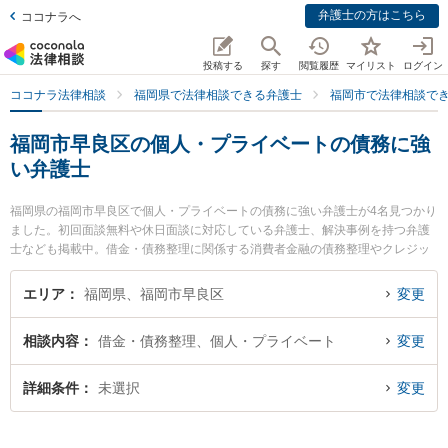
弁護士の方はこちら
ココナラへ
投稿する
探す
閲覧履歴
マイリスト
ログイン
ココナラ法律相談
福岡県で法律相談できる弁護士
福岡市で法律相談で
福岡市早良区の個人・プライベートの債務に強
い弁護士
福岡県の福岡市早良区で個人・プライベートの債務に強い弁護士が4名見つかり
ました。初回面談無料や休日面談に対応している弁護士、解決事例を持つ弁護
士なども掲載中。借金・債務整理に関係する消費者金融の債務整理やクレジッ
ト会社の債務整理、リボ払いの債務整理等の細かな分野での絞り込み検索もで
き便利です。特に弁護士法人コイノニア（コイノニア法律事務所）の岐部 智光
エリア
福岡県、福岡市早良区
変更
弁護士や平田すぐる法律事務所の平田 卓弁護士、日の出総合法律事務所の下村
訓弘弁護士のプロフィール情報や弁護士費用、強みなどが注目されています。
相談内容
借金・債務整理、個人・プライベート
変更
『福岡市早良区で土日や夜間に発生した個人・プライベートの債務のトラブル
を今すぐに弁護士に相談したい』『個人・プライベートの債務のトラブル解決
の実績豊富な近くの弁護士を検索したい』『初回相談無料で個人・プライベー
詳細条件
未選択
変更
トの債務を法律相談できる福岡市早良区内の弁護士に相談予約したい』などで
お困りの相談者さんにおすすめです。