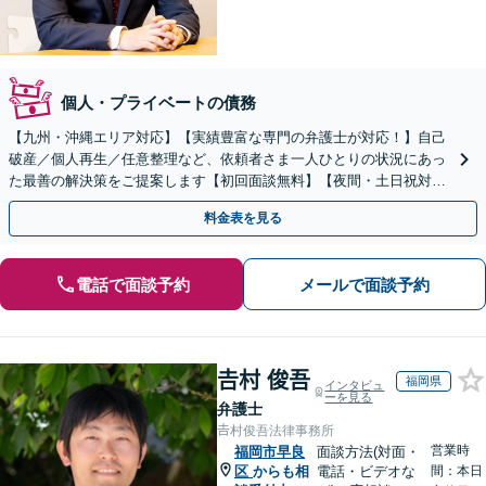
個人・プライベートの債務
【九州・沖縄エリア対応】【実績豊富な専門の弁護士が対応！】自己
破産／個人再生／任意整理など、依頼者さま一人ひとりの状況にあっ
た最善の解決策をご提案します【初回面談無料】【夜間・土日祝対応
可】【ビデオ面談可】
料金表を見る
電話で面談予約
メールで面談予約
𠮷村 俊吾
福岡県
インタビュ
ーを見る
弁護士
𠮷村俊吾法律事務所
営業時
福岡市早良
面談方法(対面・
区
からも相
電話・ビデオな
間：本日