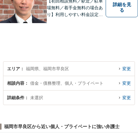
【初回相談無料／駅近／駐車
詳細を見
場無料／着手金無料の場合あ
る
り】利用しやすい料金設定に
努め、裁判所や大手法律事務
所での豊富な経験も活かし、
ご相談者様にとってベストな
解決へ導きます。話しやすい
雰囲気を大切に、寄り添いつ
つ冷静で強力な味方になりま
す。
エリア
福岡県、福岡市早良区
変更
相談内容
借金・債務整理、個人・プライベート
変更
詳細条件
未選択
変更
福岡市早良区から近い個人・プライベートに強い弁護士