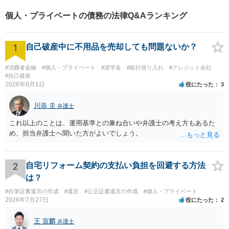
個人・プライベートの債務の法律Q&Aランキング
1
自己破産中に不用品を売却しても問題ないか？
#消費者金融
#個人・プライベート
#奨学金
#銀行借り入れ
#クレジット会社
#自己破産
2026年8月1日
役にたった
3
川添 圭
弁護士
これ以上のことは、運用基準との兼ね合いや弁護士の考え方もあるた
め、担当弁護士へ聞いた方がよいでしょう。
2
自宅リフォーム契約の支払い負担を回避する方法
は？
#自筆証書遺言の作成
#遺言
#公正証書遺言の作成
#個人・プライベート
2026年7月27日
役にたった
2
王 宣麟
弁護士