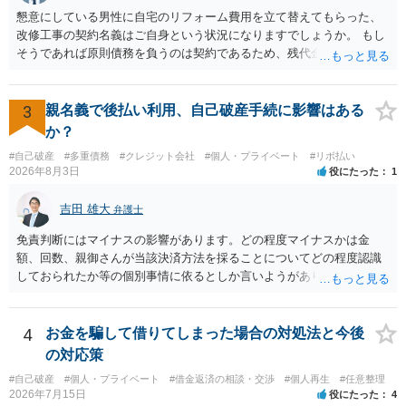
懇意にしている男性に自宅のリフォーム費用を立て替えてもらった、
改修工事の契約名義はご自身という状況になりますでしょうか。 もし
そうであれば原則債務を負うのは契約であるため、残代金を捻出して
もらうよう約束した男性に支払いをお願いするしかないように思われ
ます。 入籍した場合でも、原則契約者が単独で全ての債務を負うこと
には変わりがありません。 なかなか対応に難しい案件であり、公開の
3
親名義で後払い利用、自己破産手続に影響はある
場でアドバイスを行うのも限界があるように思われますので、資料等
か？
を持参のうえ個別に弁護士に相談されることをお勧めします。
#自己破産
#多重債務
#クレジット会社
#個人・プライベート
#リボ払い
2026年8月3日
役にたった
1
吉田 雄大
弁護士
免責判断にはマイナスの影響があります。どの程度マイナスかは金
額、回数、親御さんが当該決済方法を採ることについてどの程度認識
しておられたか等の個別事情に依るとしか言いようがありません。 と
もあれ、依頼しておられる弁護士さんに直ちに具体的状況をお伝えに
なって相談し、善後策を考えることをお勧めします。
4
お金を騙して借りてしまった場合の対処法と今後
の対応策
#自己破産
#個人・プライベート
#借金返済の相談・交渉
#個人再生
#任意整理
2026年7月15日
役にたった
4