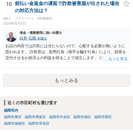
くれるため、弁護士へ自己破産を任せれば解決します。
10
前払い金返金の遅延で詐欺被害届が出された場合
の対応方法は？
#個人・プライベート
#刑事裁判
2026年8月5日
借金・債務整理に強い弁護士
白井 弘昭
弁護士
お話の内容では詐欺には当たらないので、心配する必要が無いように
思われます。 詐欺罪は、欺罔行為（相手を騙す行為）により、財産を
交付させるか経済上の利益を得ることで成立します。 相談者さんは、
お金が返金できないというだけで、何ら相手を騙していません。 です
ので、詐欺罪の実行行為性が無く罪に問うことはできません。 おそら
く、相手が真実を話せば警察も取り合わないと思いますが、虚偽の内
もっとみる
容を述べた場合は、捜査はあるかもしれません。 ただし、捜査におい
て、真実を説明すれば、「ちゃんと返しなさいよ」程度の注意で済む
ことだと思われます。 また、返せるお金が無いのであれば、返せない
のは致し方ありません。真摯に分割して支払うことを相手に告げてい
近くの市区町村を選び直す
くのみでしょう。 以上、ご参考まで。
福岡市内
福岡市東区
福岡市博多区
福岡市中央区
福岡市南区
福岡市西区
福岡市城南区
福岡市早良区