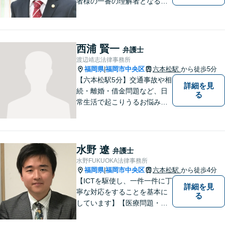
者様の一番の理解者となるこ
とがモットーです。親身な弁
護士がスピーディーに解決し
ます！
西浦 賢一
弁護士
渡辺靖志法律事務所
福岡県
福岡市中央区
六本松駅
から徒歩5分
|
【六本松駅5分】交通事故や相
詳細を見
続・離婚・借金問題など、日
る
常生活で起こりうるお悩みの
解決に尽力します。早い段階
でのご相談は、無用な紛争の
発生・拡大を防止し、問題解
決への大きな一歩となりま
水野 遼
弁護士
す。 些細なことでも、お気軽
水野FUKUOKA法律事務所
にご相談下さい。
福岡県
福岡市中央区
六本松駅
から徒歩4分
|
【ICTを駆使し、一件一件に丁
詳細を見
寧な対応をすることを基本に
る
しています】【医療問題・交
通事故等医療分野の知識が必
要な事件に対応】【刑事・少