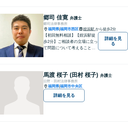
問や悩みも迅速に解消。ぜひご相談く
ださい。
郷司 佳寛
弁護士
郷司法律事務所
福岡県
福岡市西区
姪浜駅
から徒歩2分
|
【初回無料相談】【姪浜駅徒
詳細を見
歩2分】ご相談者の立場に立っ
る
て問題について考えることが
モットー。企業法務案件、相
続・遺言案件、労働事件案
件、損害保険業務に関わる、
あらゆる問題解決に精通。
馬渡 桜子 (田村 桜子)
弁護士
【電話相談可】
日野・田村法律事務所
福岡県
福岡市中央区
|
詳細を見る