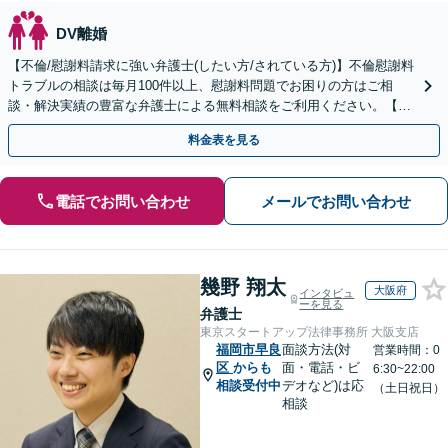
DV離婚
【不倫/慰謝料請求に強い弁護士(したい方/されている方)】不倫慰謝料
トラブルの相談は毎月100件以上、慰謝料問題でお困りの方はご相
談・解決実績の豊富な弁護士による無料相談をご利用ください。【不
倫相談は初回0円】【全国対応】
料金表を見る
電話でお問い合わせ
メールでお問い合わせ
幾野 翔太
大阪府
インタビュ
ーを見る
弁護士
東京スタートアップ法律事務所 大阪支店
福岡市早良
面談方法(対
営業時間：0
区
からも
面・電話・ビ
6:30~22:00
相談受付中
デオなど)は応
（土日祝日）
相談