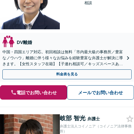
相談
DV離婚
中国・四国エリア対応。初回相談は無料「市内最大級の事務所／豊富
なノウハウ」離婚に伴う様々なお悩みを経験豊富な弁護士が解決に導
きます。【女性スタッフ在籍】【子連れ相談可／キッズスペースあ
り】【休日・夜間相談可】
料金表を見る
電話でお問い合わせ
メールでお問い合わせ
岐部 智光
弁護士
弁護士法人コイノニア（コイノニア法律事務
所）