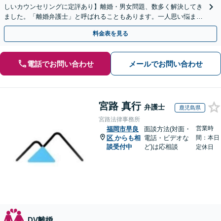
しいカウンセリングに定評あり】離婚・男女問題、数多く解決してき
ました。「離婚弁護士」と呼ばれることもあります。一人思い悩ま
ず、気軽に相談して暗い日々から解放されましょう。
料金表を見る
電話でお問い合わせ
メールでお問い合わせ
宮路 真行
弁護士
鹿児島県
宮路法律事務所
営業時
福岡市早良
面談方法(対面・
区
からも相
電話・ビデオな
間：本日
談受付中
ど)は応相談
定休日
DV離婚