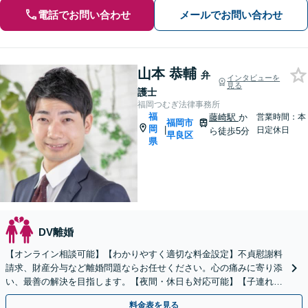
電話でお問い合わせ
メールでお問い合わせ
山本 恭輔
弁
インタビューを
見る
護士
福岡つむぎ法律事務所
福
藤崎駅
か
営業時間：本
福岡市
岡
|
日定休日
ら徒歩5分
早良区
県
DV離婚
【オンライン相談可能】【わかりやすく適切な料金設定】不貞慰謝料
請求、財産分与など離婚問題ならお任せください。心の痛みに寄り添
い、最善の解決を目指します。【夜間・休日も対応可能】【子連れ相
談可能】【藤崎駅徒歩5分】【弁護士歴7年】
料金表を見る