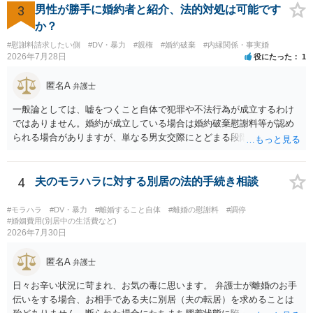
3
男性が勝手に婚約者と紹介、法的対処は可能です
か？
#慰謝料請求したい側
#DV・暴力
#親権
#婚約破棄
#内縁関係・事実婚
2026年7月28日
役にたった
1
匿名A
弁護士
一般論としては、嘘をつくこと自体で犯罪や不法行為が成立するわけ
ではありません。婚約が成立している場合は婚約破棄慰謝料等が認め
られる場合がありますが、単なる男女交際にとどまる段階の場合、独
身偽装その他貞操権侵害事案は別として、信頼関係破壊行為について
慰謝料は生じないことが多いと思われます。 お怒りはごもっともです
が、仮に交際を進めたとしても後に相手を信頼できなくなる可能性が
4
夫のモラハラに対する別居の法的手続き相談
高かったということですので、むしろ結婚しなくてよかったと割り切
って、交際を終わらせるのがよいと思います。
#モラハラ
#DV・暴力
#離婚すること自体
#離婚の慰謝料
#調停
#婚姻費用(別居中の生活費など)
2026年7月30日
匿名A
弁護士
日々お辛い状況に苛まれ、お気の毒に思います。 弁護士が離婚のお手
伝いをする場合、お相手である夫に別居（夫の転居）を求めることは