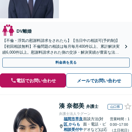
DV離婚
【不倫・浮気の慰謝料請求をされたら】【当日中の相談可(予約制)】
【初回相談無料】不倫問題の相談は毎月毎月400件以上、累計解決実
績6,000件以上。慰謝料請求された側の交渉・解決実績が豊富な法律
事務所です。
料金表を見る
電話でお問い合わせ
メールでお問い合わせ
湊 奈都美
弁護士
山口県
弁護士法人ラグーン
福岡市早良
面談方法(対
営業時間：1
区
からも
面・電話・ビ
0:00~17:00
相談受付中
デオなど)は応
（土日祝日）