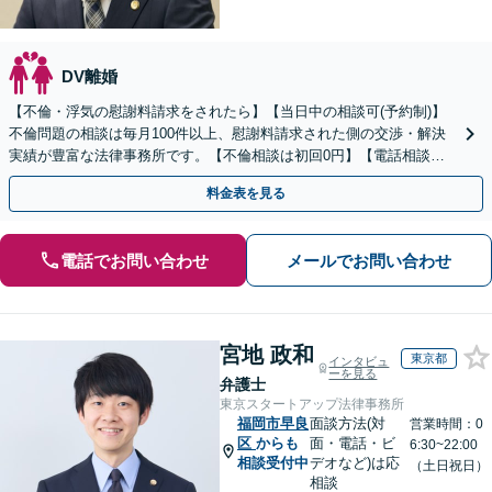
DV離婚
【不倫・浮気の慰謝料請求をされたら】【当日中の相談可(予約制)】
不倫問題の相談は毎月100件以上、慰謝料請求された側の交渉・解決
実績が豊富な法律事務所です。【不倫相談は初回0円】【電話相談で
ご契約まで対応可/来所不要】
料金表を見る
電話でお問い合わせ
メールでお問い合わせ
宮地 政和
東京都
インタビュ
ーを見る
弁護士
東京スタートアップ法律事務所
福岡市早良
面談方法(対
営業時間：0
区
からも
面・電話・ビ
6:30~22:00
相談受付中
デオなど)は応
（土日祝日）
相談