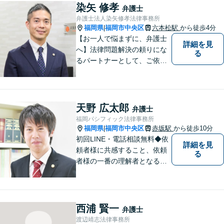
染矢 修孝
弁護士
弁護士法人染矢修孝法律事務所
福岡県
福岡市中央区
六本松駅
から徒歩4分
|
【お一人で悩まずに、弁護士
詳細を見
へ】法律問題解決の頼りにな
る
るパートナーとして、ご依頼
者の納得の行く解決を目指し
ます。「遺産分割や遺留分侵
害額請求などの相続問題」は
じめ、「離婚事件」、「損害
天野 広太郎
弁護士
賠償請求事件」、「刑事事
福岡パシフィック法律事務所
件」まで多数の事件の取り扱
福岡県
福岡市中央区
赤坂駅
から徒歩10分
|
い【分割払い可】
初回LINE・電話相談無料◆依
詳細を見
頼者様に共感すること、依頼
る
者様の一番の理解者となるこ
とがモットーです。親身な弁
護士がスピーディーに解決し
ます！
西浦 賢一
弁護士
渡辺靖志法律事務所