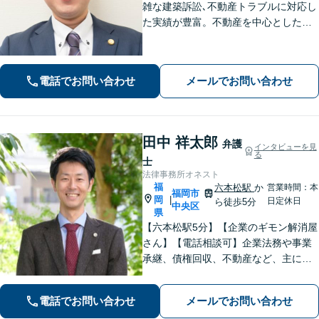
雑な建築訴訟､不動産トラブルに対応し
た実績が豊富。不動産を中心とした相
続トラブルにも多く対応【顧問弁護
士】業績にも影響する中小企業関係の
法務、顧客とのトラブル、予防法務も
電話でお問い合わせ
メールでお問い合わせ
お任せ【六本松駅2分】
田中 祥太郎
弁護
インタビューを見
る
士
法律事務所オネスト
福
六本松駅
か
営業時間：本
福岡市
岡
|
日定休日
ら徒歩5分
中央区
県
【六本松駅5分】【企業のギモン解消屋
さん】【電話相談可】企業法務や事業
承継、債権回収、不動産など、主に企
業側の案件に注力しています。経営者
のみなさまが安心して本業に専念でき
電話でお問い合わせ
メールでお問い合わせ
るよう、法律に関するちょっとした疑