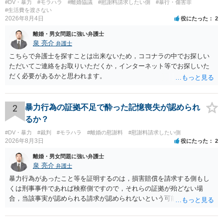
#DV・暴力
#モラハラ
#離婚協議
#慰謝料請求したい側
#暴行・傷害罪
#生活費を渡さない
2026年8月4日
役にたった
2
離婚・男女問題に強い弁護士
泉 亮介
弁護士
こちらで弁護士を探すことは出来ないため，ココナラの中でお探しい
ただいてご連絡をお取りいただくか，インターネット等でお探しいた
だく必要があるかと思われます。
2
暴力行為の証拠不足で酔った記憶喪失が認められ
るか？
#DV・暴力
#裁判
#モラハラ
#離婚の慰謝料
#慰謝料請求したい側
2026年8月3日
役にたった
2
離婚・男女問題に強い弁護士
泉 亮介
弁護士
暴力行為があったこと等を証明するのは，損害賠償を請求する側もし
くは刑事事件であれば検察側ですので，それらの証拠が殆どない場
合，当該事実が認められる請求が認められないという可能性はあるで
しょう。