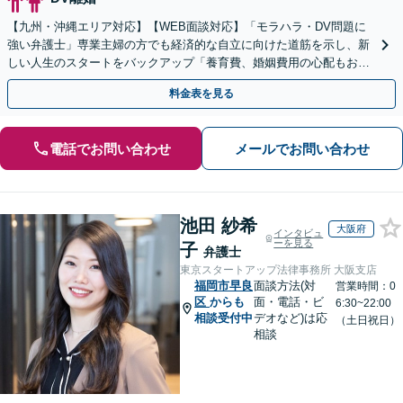
【九州・沖縄エリア対応】【WEB面談対応】「モラハラ・DV問題に
強い弁護士」専業主婦の方でも経済的な自立に向けた道筋を示し、新
しい人生のスタートをバックアップ「養育費、婚姻費用の心配もお任
せ」経営者特有の離婚問題に対応【休日・夜間相談可】
料金表を見る
電話でお問い合わせ
メールでお問い合わせ
池田 紗希
大阪府
インタビュ
ーを見る
子
弁護士
東京スタートアップ法律事務所 大阪支店
福岡市早良
面談方法(対
営業時間：0
区
からも
面・電話・ビ
6:30~22:00
相談受付中
デオなど)は応
（土日祝日）
相談