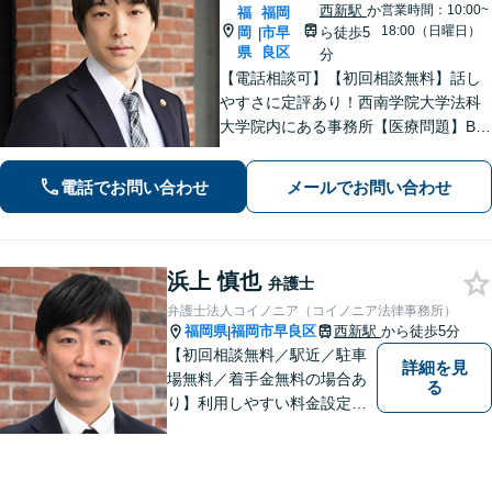
西新駅
か
営業時間：10:00~
福
福岡
18:00（日曜日）
岡
市早
ら徒歩5
|
県
良区
分
【電話相談可】【初回相談無料】話し
やすさに定評あり！西南学院大学法科
大学院内にある事務所【医療問題】B型
肝炎に強い弁護士【借金問題】債務整
理の解決実績100件以上【刑事事件】粘
電話でお問い合わせ
メールでお問い合わせ
り強い交渉。迅速に接見します【当
日・夜間面談可】【完全個室】【西新
駅5分】
浜上 慎也
弁護士
弁護士法人コイノニア（コイノニア法律事務所）
福岡県
福岡市早良区
西新駅
から徒歩5分
|
【初回相談無料／駅近／駐車
詳細を見
場無料／着手金無料の場合あ
る
り】利用しやすい料金設定に
努め、裁判所や大手法律事務
所での豊富な経験も活かし、
ご相談者様にとってベストな