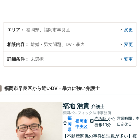
解決へ導きます。話しやすい
雰囲気を大切に、寄り添いつ
つ冷静で強力な味方になりま
す。
エリア
福岡県、福岡市早良区
変更
相談内容
離婚・男女問題、DV・暴力
変更
詳細条件
未選択
変更
福岡市早良区から近いDV・暴力に強い弁護士
福地 浩貴
弁護士
福岡パシフィック法律事務所
福
赤坂駅
から
営業時間：本
福岡市
岡
|
日定休日
徒歩10分
中央区
県
【不動産関係の事件処理数が多い】複