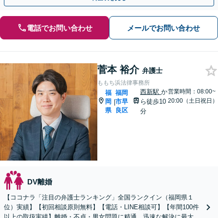
電話でお問い合わせ
メールでお問い合わせ
菅本 裕介
弁護士
ももち浜法律事務所
西新駅
か
営業時間：08:00~
福
福岡
20:00（土日祝日）
岡
市早
ら徒歩10
|
県
良区
分
DV離婚
【ココナラ「注目の弁護士ランキング」全国ランクイン（福岡県１
位）実績】【初回相談原則無料】【電話・LINE相談可】【年間100件
以上の取扱実績】離婚・不貞・男女問題に精通 迅速な解決に最大限