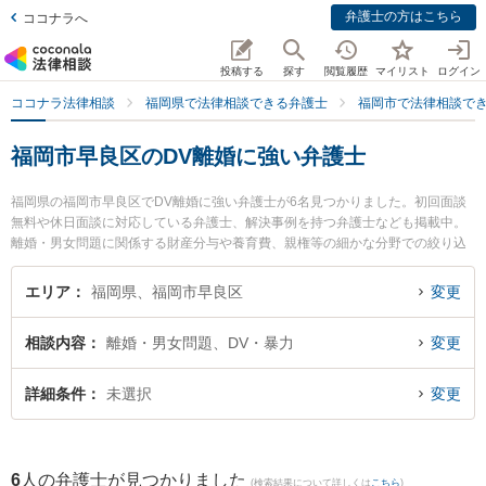
弁護士の方はこちら
ココナラへ
投稿する
探す
閲覧履歴
マイリスト
ログイン
ココナラ法律相談
福岡県で法律相談できる弁護士
福岡市で法律相談で
福岡市早良区のDV離婚に強い弁護士
福岡県の福岡市早良区でDV離婚に強い弁護士が6名見つかりました。初回面談
無料や休日面談に対応している弁護士、解決事例を持つ弁護士なども掲載中。
離婚・男女問題に関係する財産分与や養育費、親権等の細かな分野での絞り込
み検索もでき便利です。特に平田すぐる法律事務所の平田 卓弁護士や福岡つむ
ぎ法律事務所の山本 恭輔弁護士、ももち浜法律事務所の菅本 裕介弁護士のプロ
エリア
福岡県、福岡市早良区
変更
フィール情報や弁護士費用、強みなどが注目されています。『福岡市早良区で
土日や夜間に発生したDV離婚のトラブルを今すぐに弁護士に相談したい』『D
相談内容
離婚・男女問題、DV・暴力
変更
V離婚のトラブル解決の実績豊富な近くの弁護士を検索したい』『初回相談無料
でDV離婚を法律相談できる福岡市早良区内の弁護士に相談予約したい』などで
お困りの相談者さんにおすすめです。
詳細条件
未選択
変更
6
人の弁護士が見つかりました
(検索結果について詳しくは
こちら
)