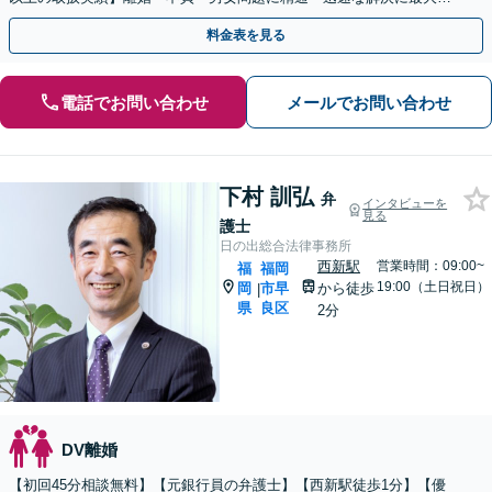
尽力します【全国対応可】 【国際離婚取扱経験】
料金表を見る
電話でお問い合わせ
メールでお問い合わせ
下村 訓弘
弁
インタビューを
見る
護士
日の出総合法律事務所
西新駅
営業時間：09:00~
福
福岡
19:00（土日祝日）
岡
市早
から徒歩
|
県
良区
2分
DV離婚
【初回45分相談無料】【元銀行員の弁護士】【西新駅徒歩1分】【優