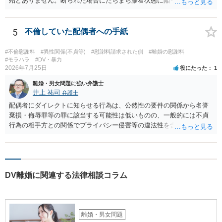
殆どありません。断られた場合にたちまち膠着状態に陥ってしまうの
と、同居中の依頼者ご本人をますます窮地に陥らせてしまう可能性が
高いためです。 実務的には、ご相談者さまが転居する形で離婚協議等
を進める選択を採らざるを得ないことが圧倒的多数です。
5
不倫していた配偶者への手紙
#不倫慰謝料
#異性関係(不貞等)
#慰謝料請求された側
#離婚の慰謝料
#モラハラ
#DV・暴力
2026年7月25日
役にたった
1
離婚・男女問題に強い弁護士
井上 祐司
弁護士
配偶者にダイレクトに知らせる行為は、公然性の要件の関係から名誉
棄損・侮辱罪等の罪に該当する可能性は低いものの、一般的には不貞
行為の相手方との関係でプライバシー侵害等の違法性を含む行為で
す。 そのため、そのことを知った相手方の夫婦関係への影響が大きい
ため、弁護士としては推奨しないことが一般的かと思います。
DV離婚に関連する法律相談コラム
離婚・男女問題