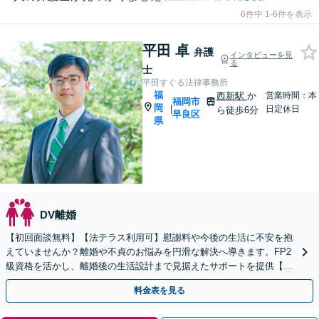
6件中 1-6件を表示
平田 卓
弁護
インタビューを見
る
士
平田すぐる法律事務所
福
西新駅
か
営業時間：本
福岡市
岡
|
日定休日
ら徒歩6分
早良区
県
DV離婚
【初回面談無料】【法テラス利用可】慰謝料や今後の生活に不安を抱
えていませんか？離婚や不貞のお悩みを円滑な解決へ導きます。FP2
級資格を活かし、離婚後の生活設計まで見据えたサポートを提供【キ
ッズスペースあり】【事前のご予約で休日・夜間も対応】
料金表を見る