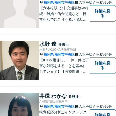
福岡県
福岡市中央区
六本松駅
から徒歩5分
|
【六本松駅5分】交通事故や相
詳細を見
続・離婚・借金問題など、日
る
常生活で起こりうるお悩みの
解決に尽力します。早い段階
でのご相談は、無用な紛争の
発生・拡大を防止し、問題解
決への大きな一歩となりま
水野 遼
弁護士
す。 些細なことでも、お気軽
水野FUKUOKA法律事務所
にご相談下さい。
福岡県
福岡市中央区
六本松駅
から徒歩4分
|
【ICTを駆使し、一件一件に丁
詳細を見
寧な対応をすることを基本に
る
しています】【医療問題・交
通事故等医療分野の知識が必
要な事件に対応】【刑事・少
年事件にスピーディーに対
応】【遠隔地からのご依頼・
井澤 わかな
弁護士
ご相談歓迎】あなたのために
ANESYS法律事務所
全力で事件と向き合います！
福岡県
福岡市中央区
六本松駅
から徒歩5分
|
嗅覚反応分析士インストラク
詳細を見