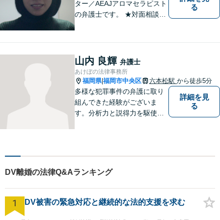
ター／AEAJアロマセラピスト
る
の弁護士です。 ★対面相談が
基本、出張／メール／電話相
談も可ですので、相談方法
は、御相談ください ★土日祝
日／夜間も、時間帯等によっ
山内 良輝
弁護士
て対応可です ★法テラス利用
あけぼの法律事務所
は、一応可能です
福岡県
福岡市中央区
六本松駅
から徒歩5分
|
多様な犯罪事件の弁護に取り
詳細を見
組んできた経験がございま
る
す。分析力と説得力を駆使
し、最善の弁護方針をご提案
します。お困りの方は、お気
軽にご相談ください。
DV離婚の法律Q&Aランキング
1
DV被害の緊急対応と継続的な法的支援を求む