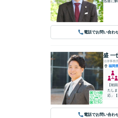
迅速に解
電話でお問い合わ
盛 一
法律事務
福岡
【初回
たしま
応」【
電話でお問い合わ