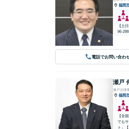
福岡
【土日
96-
電話でお問い合わ
瀬戸 
瀬戸法律
福岡
【全国
でもサ
ト」【