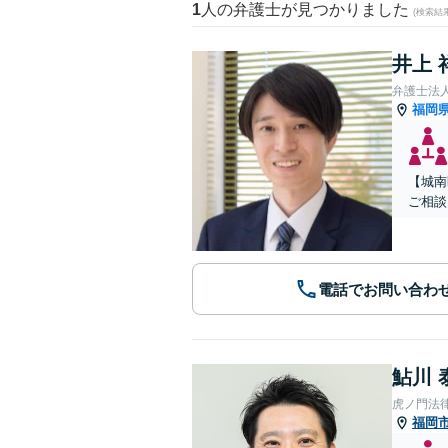
1
人の弁護士が見つかりました
(検索結
井上 
弁護士法
福岡
【城南
ご相談
電話でお問い合わ
鮎川 
虎ノ門法
福岡