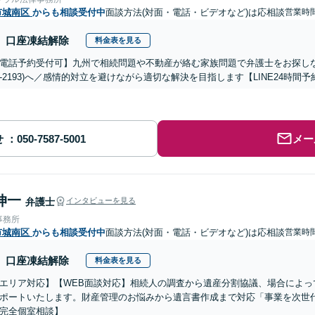
市城南区
からも相談受付中
面談方法(対面・電話・ビデオなど)は応相談
営業時間
口座凍結解除
料金表を見る
電話予約受付可】九州で相続問題や不動産が絡む家族問題で弁護士をお探しなら熊
288-2193)へ／感情的対立を避けながら適切な解決を目指します【LINE24
せ
メー
伸一
弁護士
インタビューを見る
事務所
市城南区
からも相談受付中
面談方法(対面・電話・ビデオなど)は応相談
営業時間
口座凍結解除
料金表を見る
エリア対応】【WEB面談対応】相続人の調査から遺産分割協議、場合によっ
ポートいたします。財産管理のお悩みから遺言書作成まで対応「事業を次世
完全個室相談】