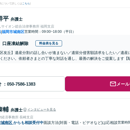
果について詳しくは
こちら
)
祥平
弁護士
人サイオン総合法律事務所 福岡支店
県
福岡市城南区
営業時間：09:00~18:00（平日）
|
口座凍結解除
料金表を見る
区友丘】遺産分割の話し合いが進まない／遺留分侵害額請求をしたい／遺産
ください。依頼者さまとの丁寧な対話を通し、最善の解決をご提案します【
せ
メール
泰輔
弁護士
インタビューを見る
律経済事務所 長崎支店
市城南区
からも相談受付中
面談方法(対面・電話・ビデオなど)は応相談
営業時間