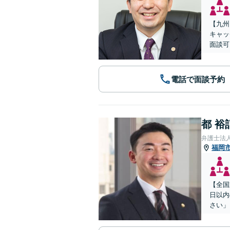
【九州
キャッ
面談可
電話で面談予約
都 裕
弁護士法
福岡
【全国
日以内
さい」