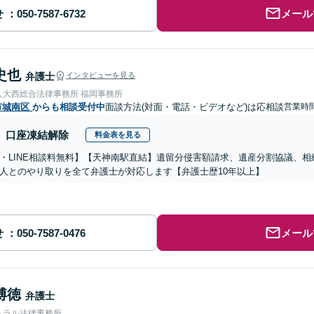
せ
メール
史也
弁護士
インタビューを見る
人大西総合法律事務所 福岡事務所
市城南区
からも相談受付中
面談方法(対面・電話・ビデオなど)は応相談
営業時間
口座凍結解除
料金表を見る
・LINE相談料無料】【天神南駅直結】遺留分侵害額請求、遺産分割協議、
人とのやり取りを全て弁護士が対応します【弁護士歴10年以上】
せ
メール
博徳
弁護士
トラル法律事務所