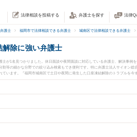
法律相談を投稿する
弁護士を探す
法律Q
弁護士
福岡市で法律相談できる弁護士
城南区で法律相談できる弁護士
結解除に強い弁護士
護士が1名見つかりました。休日面談や夜間面談に対応している弁護士、解決事例
分割等の細かな分野での絞り込み検索もでき便利です。特に弁護士法人サイオン総合
れています。『福岡市城南区で土日や夜間に発生した口座凍結解除のトラブルを今
たい』『初回相談無料で口座凍結解除を法律相談できる福岡市城南区内の弁護士に