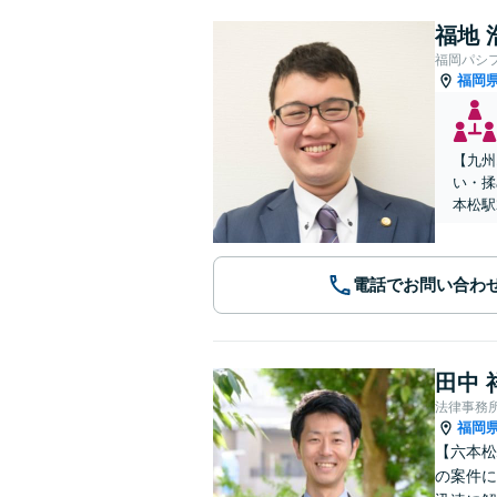
福地 
福岡パシ
福岡
【九州
い・揉
本松駅
電話でお問い合わ
田中 
法律事務
福岡
【六本松
の案件に