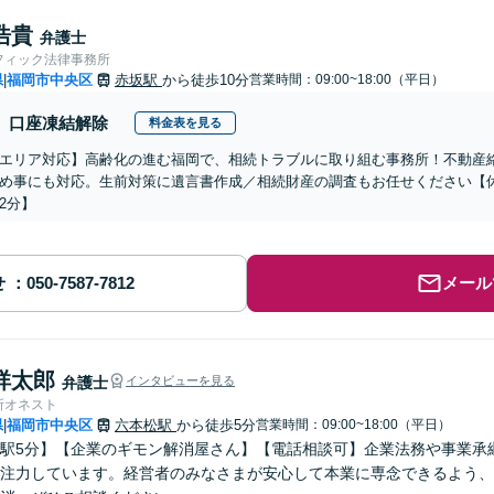
浩貴
弁護士
フィック法律事務所
県
福岡市中央区
赤坂駅
から徒歩10分
営業時間：09:00~18:00（平日）
|
口座凍結解除
料金表を見る
エリア対応】高齢化の進む福岡で、相続トラブルに取り組む事務所！不動産
め事にも対応。生前対策に遺言書作成／相続財産の調査もお任せください【
2分】
せ
メール
祥太郎
弁護士
インタビューを見る
所オネスト
県
福岡市中央区
六本松駅
から徒歩5分
営業時間：09:00~18:00（平日）
|
駅5分】【企業のギモン解消屋さん】【電話相談可】企業法務や事業承
注力しています。経営者のみなさまが安心して本業に専念できるよう、