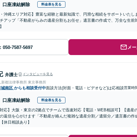
口座凍結解除
料金表を見る
・沖縄エリア対応】豊富な経験と最新知識で、円滑な相続をサポートいたし
チアップ「不動産がらみの遺産分割もお任せ」遺言書の作成で、万全な生前
】
メー
記
弁護士
インタビューを見る
人新都法律事務所 東京事務所
市城南区
からも相談受付中
面談方法(対面・電話・ビデオなど)は応相談
営業時間
口座凍結解除
料金表を見る
対応】大阪・東京の2拠点でチームで迅速対応【電話・WEB相談可】【遺産
の返信を心がけます「不動産が絡んだ複雑な遺産分割／遺留分／遺言書の作
【休日相談あり】