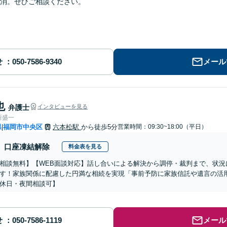
消。ぜひご相談ください。
せ
メール
也
弁護士
インタビューを見る
所盛一
県
福岡市中央区
六本松駅
から徒歩5分
営業時間：09:30~18:00（平日）
|
口座凍結解除
料金表を見る
相談無料】【WEB面談対応】話し合いによる解決から調停・裁判まで、状況
す！家族関係に配慮した円満な相続を実現「事前予防に家族信託や遺言の活
休日・夜間相談可】
せ
メール