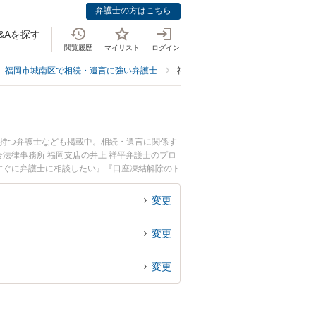
弁護士の方はこちら
&Aを探す
閲覧履歴
マイリスト
ログイン
福岡市城南区で相続・遺言に強い弁護士
福岡市城南区で口座凍結解除に強い
を持つ弁護士なども掲載中。相続・遺言に関係す
法律事務所 福岡支店の井上 祥平弁護士のプロ
すぐに弁護士に相談したい』『口座凍結解除のト
相談予約したい』などでお困りの相談者さんにお
変更
変更
変更