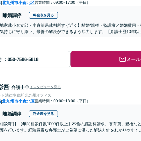
県
北九州市小倉北区
営業時間：09:00~17:00（平日）
|
離婚調停
料金表を見る
地家裁小倉支部・小倉簡易裁判所すぐ近く】離婚/親権・監護権／婚姻費用・
気持ちに寄り添い、最善の解決ができるよう尽力します。【弁護士歴10年以
せ
メール
彰吾
弁護士
インタビューを見る
ート法律事務所 北九州オフィス
県
北九州市小倉北区
営業時間：09:00~18:00（平日）
|
離婚調停
料金表を見る
相談0円】【年間相談件数1000件以上】不倫の慰謝料請求、養育費、親権な
護を行います。経験豊富な弁護士がご希望に沿った解決方針をわかりやすく