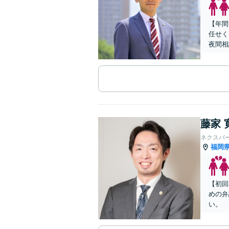
【年間
任せく
夜間相
藤家 
ネクスパ
福岡
【初回
めの弁
い。