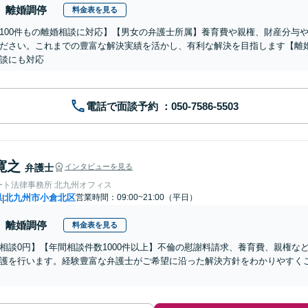
離婚調停
料金表を見る
100件もの離婚相談に対応】【男女の弁護士所属】養育費や親権、財産分与
ださい。これまでの豊富な解決実績を活かし、有利な解決を目指します【離
談にも対応
電話で面談予約
寛之
弁護士
インタビューを見る
ート法律事務所 北九州オフィス
県
北九州市小倉北区
営業時間：09:00~21:00（平日）
|
離婚調停
料金表を見る
相談0円】【年間相談件数1000件以上】不倫の慰謝料請求、養育費、親権な
護を行います。経験豊富な弁護士がご希望に沿った解決方針をわかりやすく