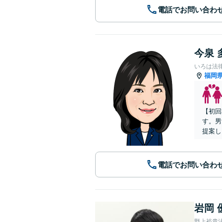
電話でお問い合わ
今泉 
いろは法
福岡
【初回
す。男
提案し
電話でお問い合わ
岩岡 
野上裕貴