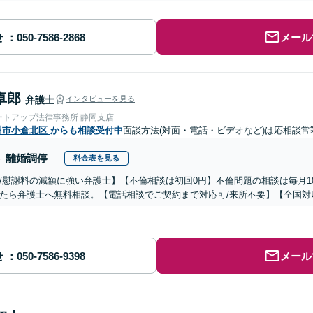
せ
メール
卓郎
弁護士
インタビューを見る
ートアップ法律事務所 静岡支店
州市小倉北区
からも相談受付中
面談方法(対面・電話・ビデオなど)は応相談
営
離婚調停
料金表を見る
/慰謝料の減額に強い弁護士】【不倫相談は初回0円】不倫問題の相談は毎月1
たら弁護士へ無料相談。【電話相談でご契約まで対応可/来所不要】【全国対
せ
メール