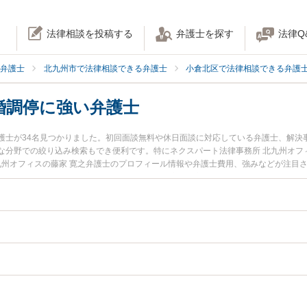
法律相談を投稿する
弁護士を探す
法律Q
弁護士
北九州市で法律相談できる弁護士
小倉北区で法律相談できる弁護
婚調停に強い弁護士
護士が34名見つかりました。初回面談無料や休日面談に対応している弁護士、解決
な分野での絞り込み検索もでき便利です。特にネクスパート法律事務所 北九州オフ
北九州オフィスの藤家 寛之弁護士のプロフィール情報や弁護士費用、強みなどが注目
士に相談したい』『離婚調停のトラブル解決の実績豊富な近くの弁護士を検索した
』などでお困りの相談者さんにおすすめです。