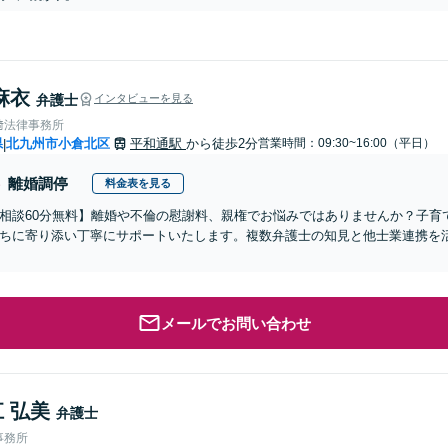
麻衣
弁護士
インタビューを見る
﨑法律事務所
県
北九州市小倉北区
平和通駅
から徒歩2分
営業時間：09:30~16:00（平日）
|
離婚調停
料金表を見る
相談60分無料】離婚や不倫の慰謝料、親権でお悩みではありませんか？子育
ちに寄り添い丁寧にサポートいたします。複数弁護士の知見と他士業連携を
メールでお問い合わせ
 弘美
弁護士
事務所