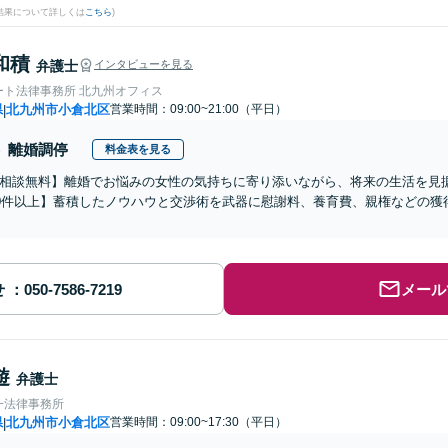
結果について詳しくは
こちら
)
和積
弁護士
インタビューを見る
ート法律事務所 北九州オフィス
県
北九州市小倉北区
営業時間：09:00~21:00（平日）
|
離婚調停
料金表を見る
相談無料】離婚でお悩みの女性の気持ちに寄り添いながら、将来の生活を見
00件以上】蓄積したノウハウと交渉術を武器に慰謝料、養育費、親権などの獲
せ
メール
遊
弁護士
一法律事務所
県
北九州市小倉北区
営業時間：09:00~17:30（平日）
|