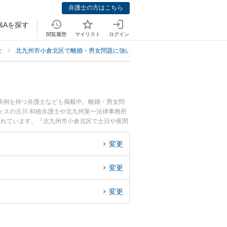
弁護士の方はこちら
&Aを探す
閲覧履歴
マイリスト
ログイン
士
北九州市小倉北区で離婚・男女問題に強い弁護士
北九州市小倉北区で調
事例を持つ弁護士なども掲載中。離婚・男女問
ィスの古川 和積弁護士や北九州第一法律事務所
されています。『北九州市小倉北区で土日や夜間
い』『初回相談無料で離婚調停を法律相談できる
変更
変更
変更