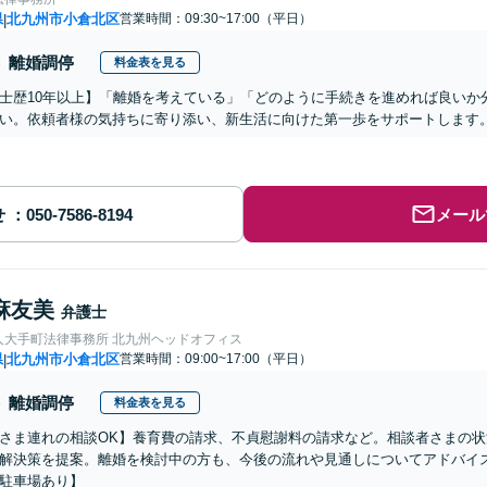
県
北九州市小倉北区
営業時間：09:30~17:00（平日）
|
離婚調停
料金表を見る
士歴10年以上】「離婚を考えている」「どのように手続きを進めれば良いか
い。依頼者様の気持ちに寄り添い、新生活に向けた第一歩をサポートします
せ
メール
麻友美
弁護士
人大手町法律事務所 北九州ヘッドオフィス
県
北九州市小倉北区
営業時間：09:00~17:00（平日）
|
離婚調停
料金表を見る
さま連れの相談OK】養育費の請求、不貞慰謝料の請求など。相談者さまの
解決策を提案。離婚を検討中の方も、今後の流れや見通しについてアドバイ
駐車場あり】