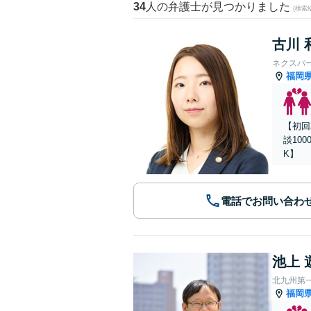
34
人の弁護士が見つかりました
(検索
古川 
ネクスパ
福岡
【初回
談10
K】
電話でお問い合わ
池上 
北九州第
福岡