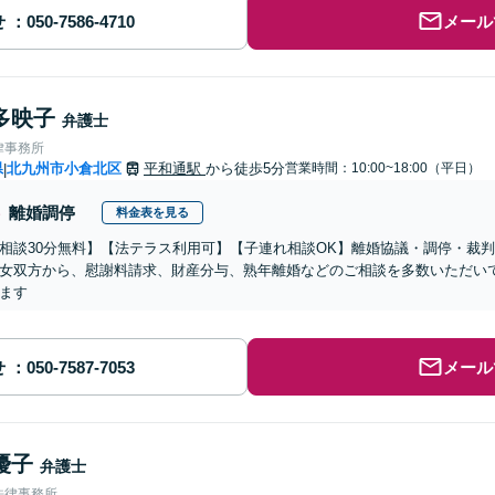
せ
メール
多映子
弁護士
律事務所
県
北九州市小倉北区
平和通駅
から徒歩5分
営業時間：10:00~18:00（平日）
|
離婚調停
料金表を見る
相談30分無料】【法テラス利用可】【子連れ相談OK】離婚協議・調停・裁
女双方から、慰謝料請求、財産分与、熟年離婚などのご相談を多数いただい
ます
せ
メール
優子
弁護士
法律事務所