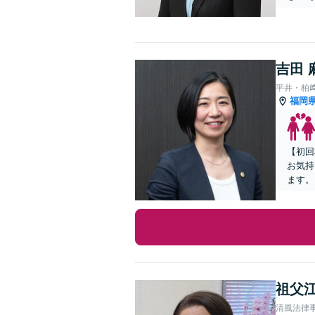
吉田 
平井・柏
福岡
【初回
お気持
ます。
祖父江
清風法律