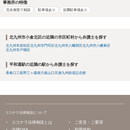
事務所の特徴
完全個室で相談
駐車場あり
近隣駐車場あり
北九州市小倉北区の近隣の市区町村から弁護士を探す
北九州市若松区
北九州市門司区
北九州市八幡西区
北九州市八幡東区
北九州市戸畑区
平和通駅の近隣の駅から弁護士を探す
香春口三萩野
三ヶ森
徳力嵐山口
旦過
九州鉄道記念館
ココナラ法律相談について
ココナラ法律相談とは
ご意見・ご要望
法律Q&A
利用規約