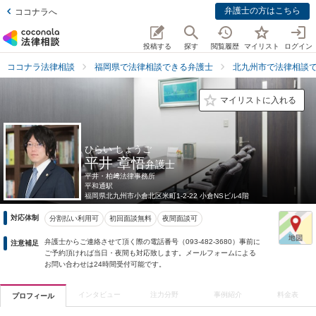
弁護士の方はこちら
ココナラへ
投稿する
探す
閲覧履歴
マイリスト
ログイン
ココナラ法律相談
福岡県で法律相談できる弁護士
北九州市で法律相談
マイリストに入れる
ひらい しょうご
平井 章悟
弁護士
平井・柏﨑法律事務所
平和通駅
福岡県
北九州市小倉北区米町1-2-22 小倉NSビル4階
対応体制
分割払い利用可
初回面談無料
夜間面談可
弁護士からご連絡させて頂く際の電話番号（093-482-3680）事前に
注意補足
ご予約頂ければ当日・夜間も対応致します。メールフォームによる
お問い合わせは24時間受付可能です。
インタビュー
注力分野
事例紹介
料金表
プロフィール