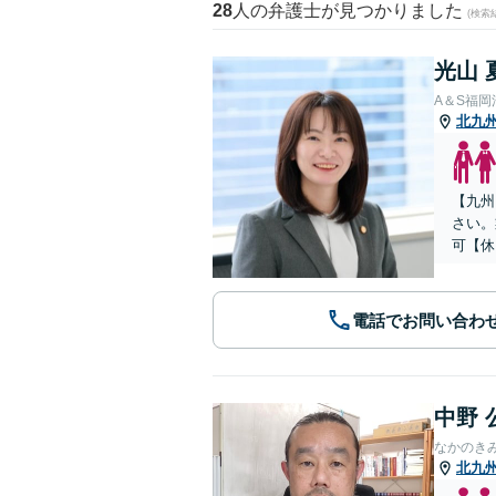
28
人の弁護士が見つかりました
(検索
光山 
A＆S福
北九
【九州
さい。
可【休
電話でお問い合わ
中野 
なかのき
北九