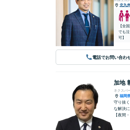
北九
【全国
でも泣
可】
電話でお問い合わ
加地 
ネクスパ
福岡
守り抜く
な解決に
【夜間・