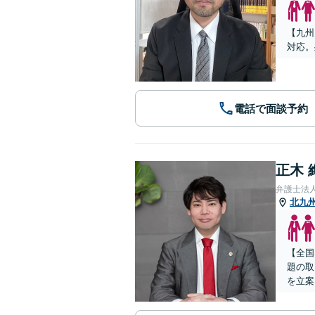
【九州
対応。
電話で面談予約
正木 
弁護士法
北九
【全国
題の取
を立案