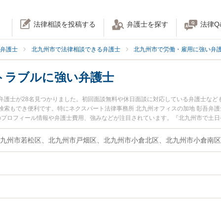
法律相談を投稿する
弁護士を探す
法律Q
弁護士
北九州市で法律相談できる弁護士
北九州市で労働・雇用に強い弁
トラブルに強い弁護士
弁護士が28名見つかりました。初回面談無料や休日面談に対応している弁護士など
検索もでき便利です。特にネクスパート法律事務所 北九州オフィスの加地 彰吾弁護
士のプロフィール情報や弁護士費用、強みなどが注目されています。『北九州市で土
書トラブルのトラブル解決の実績豊富な近くの弁護士を検索したい』『初回相談無
の相談者さんにおすすめです。