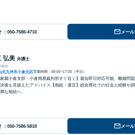
せ
メール
 弘美
弁護士
事務所
県
北九州市小倉北区
営業時間：09:00~17:00（平日）
|
家裁小倉支部・小倉簡易裁判所すぐ近く】最短即日対応可能。離婚問題
決後も見据えたアドバイス【相続・遺言】総合商社での社会人経験や調
満な相続へ。
せ
メール