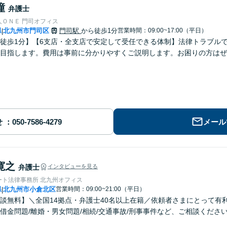
瞳
弁護士
人ＯＮＥ 門司オフィス
県
北九州市門司区
門司駅
から徒歩1分
営業時間：09:00~17:00（平日）
|
徒歩1分】【6支店・全支店で安定して受任できる体制】法律トラブル
目指します。費用は事前に分かりやすくご説明します。お困りの方はぜ
せ
メール
寛之
弁護士
インタビューを見る
ート法律事務所 北九州オフィス
県
北九州市小倉北区
営業時間：09:00~21:00（平日）
|
談無料】＼全国14拠点・弁護士40名以上在籍／依頼者さまにとって有
借金問題/離婚・男女問題/相続/交通事故/刑事事件など、ご相談くださ