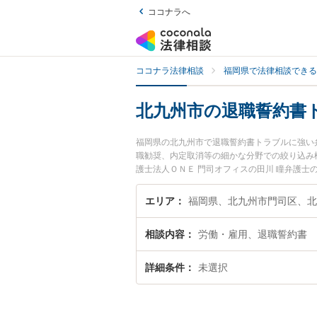
ココナラへ
ココナラ法律相談
福岡県で法律相談できる
北九州市の退職誓約書
福岡県の北九州市で退職誓約書トラブルに強い
職勧奨、内定取消等の細かな分野での絞り込み
護士法人ＯＮＥ 門司オフィスの田川 瞳弁護
ルを今すぐに弁護士に相談したい』『退職誓約
市内の弁護士に相談予約したい』などでお困り
エリア
相談内容
労働・雇用、退職誓約書
詳細条件
未選択