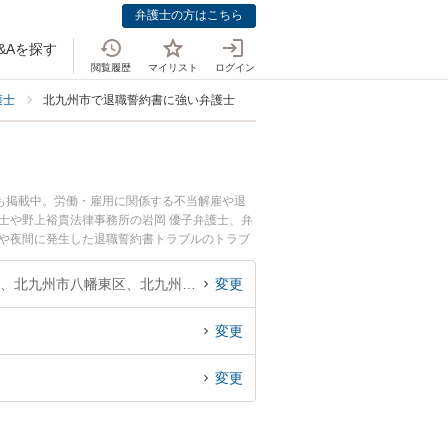
弁護士の方はこちら
&Aを探す
閲覧履歴
マイリスト
ログイン
護士
北九州市で退職誓約書に強い弁護士
も掲載中。労働・雇用に関係する不当解雇や退
士や野上裕貴法律事務所の岩岡 優子弁護士、弁
日や夜間に発生した退職誓約書トラブルのトラブ
料で退職誓約書トラブルを法律相談できる北九州
福岡県、北九州市門司区、北九州市若松区、北九州市戸畑区、北九州市小倉北区、北九州市小倉南区、北九州市八幡東区、北九州市八幡西区
変更
変更
変更