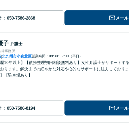
せ
メール
優子
弁護士
法律事務所
県
北九州市小倉北区
営業時間：09:30~17:00（平日）
|
歴10年以上】【債務整理初回相談無料あり】女性弁護士がサポートす
おります。解決までの細やかな対応や心的なサポートに注力しておりま
】【駐車場あり】
せ
メール