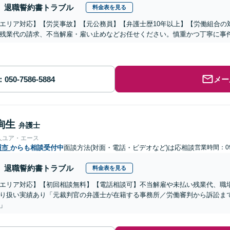
退職誓約書トラブル
料金表を見る
エリア対応】【労災事故】【元公務員】【弁護士歴10年以上】【労働組合の
残業代の請求、不当解雇・雇い止めなどお任せください。慎重かつ丁寧に事
メー
絢生
弁護士
人ユア・エース
州市
からも相談受付中
面談方法(対面・電話・ビデオなど)は応相談
営業時間：09
退職誓約書トラブル
料金表を見る
エリア対応】【初回相談無料】【電話相談可】不当解雇や未払い残業代、職
り扱い実績あり「元裁判官の弁護士が在籍する事務所／労働審判から訴訟ま
」