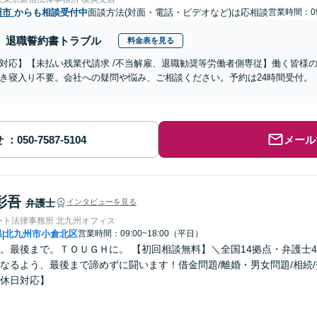
州市
からも相談受付中
面談方法(対面・電話・ビデオなど)は応相談
営業時間：09
退職誓約書トラブル
料金表を見る
対応】【未払い残業代請求 /不当解雇、退職勧奨等労働者側専従】働く皆様
き寝入り不要。会社への疑問や悩み、ご相談ください。予約は24時間受付。
せ
メール
彰吾
弁護士
インタビューを見る
ート法律事務所 北九州オフィス
県
北九州市小倉北区
営業時間：09:00~18:00（平日）
|
。最後まで。ＴＯＵＧＨに。 【初回相談無料】＼全国14拠点・弁護士
なるよう、最後まで諦めずに闘います！借金問題/離婚・男女問題/相続
休日対応】