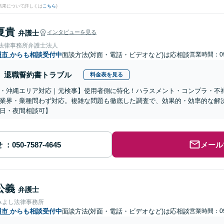
結果について詳しくは
こちら
)
夏貴
弁護士
インタビューを見る
岡法律事務所弁護士法人
州市
からも相談受付中
面談方法(対面・電話・ビデオなど)は応相談
営業時間：09
退職誓約書トラブル
料金表を見る
・沖縄エリア対応｜元検事】使用者側に特化！ハラスメント・コンプラ・不
業界・業種問わず対応。複雑な問題も徹底した調査で、効果的・効率的な解
日・夜間相談可】
せ
メール
公義
弁護士
みよし法律事務所
州市
からも相談受付中
面談方法(対面・電話・ビデオなど)は応相談
営業時間：09