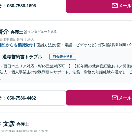
せ
メール
啓介
弁護士
インタビューを見る
岡法律事務所弁護士法人
州市
からも相談受付中
面談方法(対面・電話・ビデオなど)は応相談
営業時間：09
退職誓約書トラブル
料金表を見る
・西日本エリア対応（Web面談対応可）】【16年間の裁判官経験あり／労
法人・個人事業主の労務問題をサポート、法務・労務の知識経験を活かし、
。
せ
メール
 文彦
弁護士
人東京新宿法律事務所 横浜支店