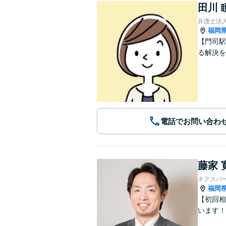
田川 
弁護士法
福岡
【門司駅
る解決を
電話でお問い合わ
藤家 
ネクスパ
福岡
【初回相
います！