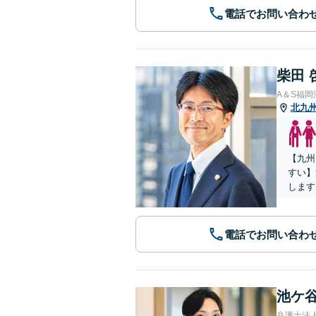
電話でお問い合わ
柴田 
A＆S福
北九
【九州
すい】
します
電話でお問い合わ
池ケ谷
弁護士法