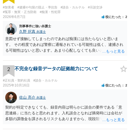
#加害者
#逮捕や勾留の阻止・準抗告
#談合・カルテル
#示談交渉
#冤罪・無実・正当防衛
#痴漢・性犯罪
2026年6月7日
役にたった
2
刑事事件に強い弁護士
久野 択真
弁護士
意図せず接触してしまったのであれば痴漢には当たらないと思いま
す。 その程度であれば警察に通報されている可能性は低く、逮捕され
る可能性はないと思います。あまり心配しなくても良いと思います。
以上ご参考までに。
2
不完全な録音データの証拠能力について
#正社員・契約社員
#談合・カルテル
2025年10月16日
役にたった
2
佐山 亮介
弁護士
契約が特定できなくても、録音内容は明らかに談合の要件である「意
思連絡」に当たると思われます。入札談合となれば摘発時には会社が
多額の課徴金を課されるリスクもありますから、現段階で通報するこ
とにも意味があるでしょう。