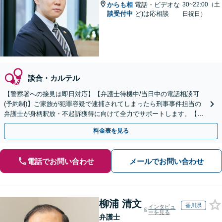
からも相
電話・ビデオな
30~22:00（土
談受付中
ど)は応相談
日祝日）
談合・カルテル
【警察署への接見は即日対応】【弁護士待機中/当日中の電話相談可
(予約制)】ご家族が犯罪容疑で逮捕されてしまったら刑事事件担当の
弁護士が身柄釈放・不起訴獲得に向けて全力でサポートします。【毎
月100名以上の相談実績】【全国対応】
料金表を見る
電話でお問い合わせ
メールでお問い合わせ
柳浦 清文
香川県
インタビュ
ーを見る
弁護士