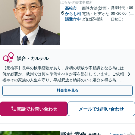
はるかぜ法律事務所
営業時間：09:
高松市
面談方法(対面・
からも相
電話・ビデオな
00~20:00（土
談受付中
ど)は応相談
日祝日）
談合・カルテル
【元検事】長年の検事経験があり、身柄の釈放や不起訴となる為には
何が必要か、裁判では何を準備すべきか等を熟知しています。ご依頼
者やその家族の人生を守り、早期釈放と納得のいく処分を得る為、こ
れまでの経験と知見を最大限に生かし、真摯に弁護します。
料金表を見る
電話でお問い合わせ
メールでお問い合わせ
野村 幸作