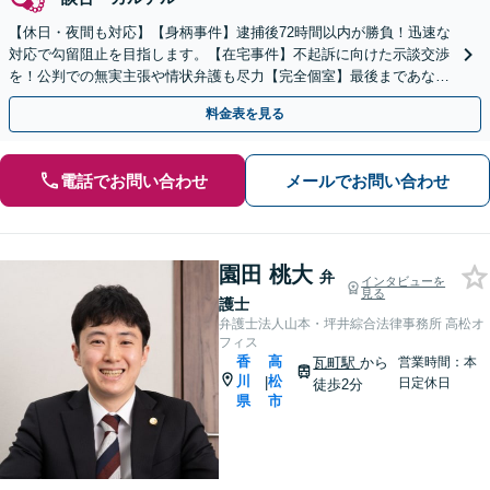
【休日・夜間も対応】【身柄事件】逮捕後72時間以内が勝負！迅速な
対応で勾留阻止を目指します。【在宅事件】不起訴に向けた示談交渉
を！公判での無実主張や情状弁護も尽力【完全個室】最後まであなた
の味方です。ご相談ください。
料金表を見る
電話でお問い合わせ
メールでお問い合わせ
園田 桃大
弁
インタビューを
見る
護士
弁護士法人山本・坪井綜合法律事務所 高松オ
フィス
香
高
瓦町駅
から
営業時間：本
川
松
|
日定休日
徒歩2分
県
市