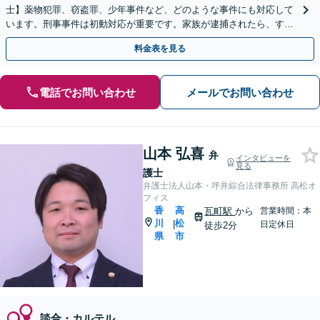
士】薬物犯罪、窃盗罪、少年事件など、どのような事件にも対応して
います。刑事事件は初動対応が重要です。家族が逮捕されたら、すぐ
にご相談ください。【電話相談可】【休日・夜間対応】
料金表を見る
電話でお問い合わせ
メールでお問い合わせ
山本 弘喜
弁
インタビューを
見る
護士
弁護士法人山本・坪井綜合法律事務所 高松オ
フィス
香
高
瓦町駅
から
営業時間：本
川
松
|
日定休日
徒歩2分
県
市
談合・カルテル