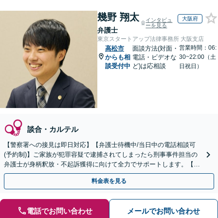
幾野 翔太
大阪府
インタビュ
ーを見る
弁護士
東京スタートアップ法律事務所 大阪支店
営業時間：06:
高松市
面談方法(対面・
からも相
電話・ビデオな
30~22:00（土
談受付中
ど)は応相談
日祝日）
談合・カルテル
【警察署への接見は即日対応】【弁護士待機中/当日中の電話相談可
(予約制)】ご家族が犯罪容疑で逮捕されてしまったら刑事事件担当の
弁護士が身柄釈放・不起訴獲得に向けて全力でサポートします。【毎
月100名以上の相談実績】【全国対応】
料金表を見る
電話でお問い合わせ
メールでお問い合わせ