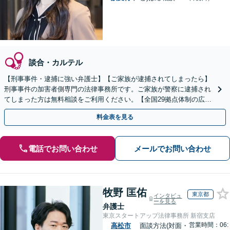
談合・カルテル
【刑事事件・逮捕に強い弁護士】【ご家族が逮捕されてしまったら】
刑事事件の加害者側専門の法律事務所です。ご家族が警察に逮捕され
てしまった方は無料相談をご利用ください。【全国29拠点体制の広域
対応】【弁護士待機中/当日中の電話相談可(予約制)】
料金表を見る
電話でお問い合わせ
メールでお問い合わせ
牧野 匡佑
東京都
インタビュ
ーを見る
弁護士
東京スタートアップ法律事務所 新宿支店
営業時間：06:
高松市
面談方法(対面・