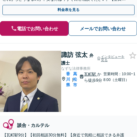
祝・夜間対応可】刑事事件は一刻を争います！
料金表を見る
電話でお問い合わせ
メールでお問い合わせ
諏訪 弦太
弁
インタビューを
見る
護士
なずな法律事務所
香
高
瓦町駅
か
営業時間：10:00~1
川
松
|
8:00（土曜日）
ら徒歩9分
県
市
談合・カルテル
【瓦町駅9分】【初回相談30分無料】【身近で気軽に相談できる弁護