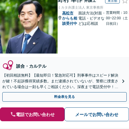
弁護士
東京都
ミカタ弁護士法人 東京事務所
営業時間：10:
高松市
面談方法(対面・
からも相
電話・ビデオな
00~22:00（土
談受付中
ど)は応相談
日祝日）
談合・カルテル
【初回相談無料】【最短即日！緊急対応可】刑事事件はスピード解決
が鍵！不起訴獲得実績多数。まだ逮捕されていないが、警察に捜査さ
れている場合は一刻も早くご相談ください。深夜まで電話受付中！痴
漢／盗撮／のぞき／その他性犯罪など
料金表を見る
電話でお問い合わせ
メールでお問い合わせ