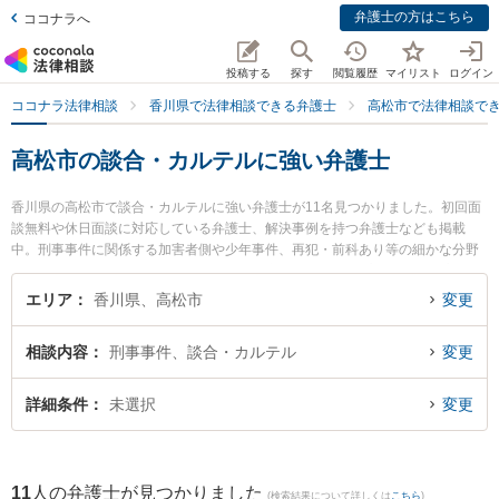
弁護士の方はこちら
ココナラへ
投稿する
探す
閲覧履歴
マイリスト
ログイン
ココナラ法律相談
香川県で法律相談できる弁護士
高松市で法律相談で
高松市の談合・カルテルに強い弁護士
香川県の高松市で談合・カルテルに強い弁護士が11名見つかりました。初回面
談無料や休日面談に対応している弁護士、解決事例を持つ弁護士なども掲載
中。刑事事件に関係する加害者側や少年事件、再犯・前科あり等の細かな分野
での絞り込み検索もでき便利です。特に東京スタートアップ法律事務所 高松支
店の三浦 恵太弁護士やいろは法律事務所の吉田 明央弁護士、小早川法律事務所
エリア
香川県、高松市
変更
の小早川 龍司弁護士のプロフィール情報や弁護士費用、強みなどが注目されて
います。『高松市で土日や夜間に発生した談合・カルテルのトラブルを今すぐ
相談内容
刑事事件、談合・カルテル
変更
に弁護士に相談したい』『談合・カルテルのトラブル解決の実績豊富な近くの
弁護士を検索したい』『初回相談無料で談合・カルテルを法律相談できる高松
市内の弁護士に相談予約したい』などでお困りの相談者さんにおすすめです。
詳細条件
未選択
変更
11
人の弁護士が見つかりました
(検索結果について詳しくは
こちら
)