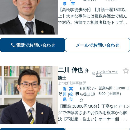
県
市
【高松駅徒歩5分】【弁護士歴15年以
上】大きな事件には複数弁護士で組ん
で対応。法律でご相談者様をトラブル
から守ります。【夜間／休日にも対
応】【駐車場あり】法律の専門家・職
人として、誠心誠意ご対応します。お
電話でお問い合わせ
メールでお問い合わせ
気軽にご連絡ください。
二川 伸也
弁
インタビューを
見る
護士
よつば法律事務所
瓦町駅
か
営業時間：13:00~1
香
高
8:00（土曜日）
川
松
ら徒歩10
|
県
市
分
【面談は8800円/30分】丁寧なヒアリン
グで依頼者さまのお悩みを根本から解
決【不動産・住まい】オーナー側・借
主側どちらの対応も可能です【相続・