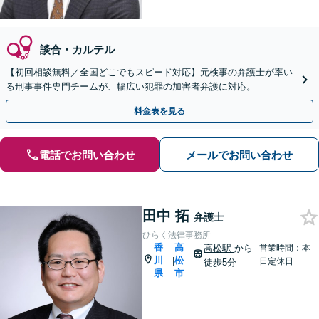
談合・カルテル
【初回相談無料／全国どこでもスピード対応】元検事の弁護士が率い
る刑事事件専門チームが、幅広い犯罪の加害者弁護に対応。
料金表を見る
電話でお問い合わせ
メールでお問い合わせ
田中 拓
弁護士
ひらく法律事務所
香
高
高松駅
から
営業時間：本
川
松
|
日定休日
徒歩5分
県
市