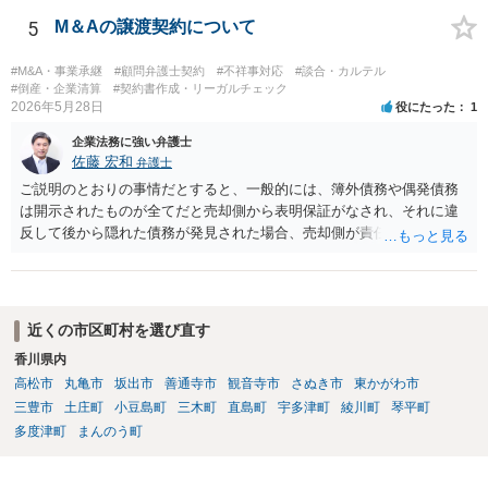
5
M＆Aの譲渡契約について
#M&A・事業承継
#顧問弁護士契約
#不祥事対応
#談合・カルテル
#倒産・企業清算
#契約書作成・リーガルチェック
2026年5月28日
役にたった
1
企業法務に強い弁護士
佐藤 宏和
弁護士
ご説明のとおりの事情だとすると、一般的には、簿外債務や偶発債務
は開示されたものが全てだと売却側から表明保証がなされ、それに違
反して後から隠れた債務が発見された場合、売却側が責任追及を受け
ることになります。仮に表明保証がないとすれば、一般的には株式譲
渡は成立しないでしょう。それでも万が一表明保証なしで株式譲渡契
約が成立したとしたら、一義的には株式譲渡を受けた買い手が責任を
取ることになりますが、譲渡後は売却側が一切責任を負わないとの確
近くの市区町村を選び直す
約がない限り、争いが起きる可能性はあります。 2番目の点について
香川県内
は、口座は法人名義のものでしょうから、一般的には株式譲渡であれ
高松市
丸亀市
坂出市
善通寺市
観音寺市
さぬき市
東かがわ市
ば売却側に責任追及が来ることはないでしょうが、口座を不正に使用
するような相手であればそもそも取引はしない方がいいと思います。
三豊市
土庄町
小豆島町
三木町
直島町
宇多津町
綾川町
琴平町
多度津町
まんのう町