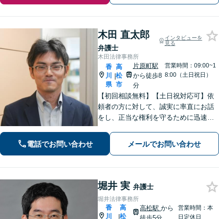
木田 直太郎
インタビューを
見る
弁護士
木田法律事務所
片原町駅
営業時間：09:00~1
香
高
8:00（土日祝日）
川
松
から徒歩8
|
県
市
分
【初回相談無料】【土日祝対応可】依
頼者の方に対して、誠実に率直にお話
をし、正当な権利を守るために迅速に
問題解決に向けて尽力いたします。ベ
テラン弁護士のノウハウと、若手弁護
電話でお問い合わせ
メールでお問い合わせ
士のフットワークで、依頼者の方の多
様なニーズに応えます。
堀井 実
弁護士
堀井法律事務所
香
高
高松駅
から
営業時間：本
川
松
|
日定休日
徒歩5分