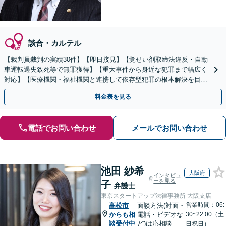
談合・カルテル
【裁判員裁判の実績30件】【即日接見】【覚せい剤取締法違反・自動
車運転過失致死等で無罪獲得】【重大事件から身近な犯罪まで幅広く
対応】【医療機関・福祉機関と連携して依存型犯罪の根本解決を目指
します】【弁護士歴17年】【高松北警察署すぐ】
料金表を見る
電話でお問い合わせ
メールでお問い合わせ
池田 紗希
大阪府
インタビュ
ーを見る
子
弁護士
東京スタートアップ法律事務所 大阪支店
営業時間：06:
高松市
面談方法(対面・
からも相
電話・ビデオな
30~22:00（土
談受付中
ど)は応相談
日祝日）