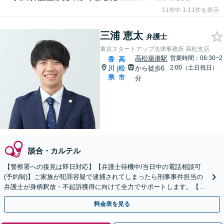
11件中 1-11件を表示
三浦 恵太
弁護士
東京スタートアップ法律事務所 高松支店
高松築港駅
営業時間：06:30~2
香
高
2:00（土日祝日）
川
松
から徒歩6
|
県
市
分
談合・カルテル
【警察署への接見は即日対応】【弁護士待機中/当日中の電話相談可
(予約制)】ご家族が犯罪容疑で逮捕されてしまったら刑事事件担当の
弁護士が身柄釈放・不起訴獲得に向けて全力でサポートします。【毎
月100名以上の相談実績】【香川県対応】
料金表を見る