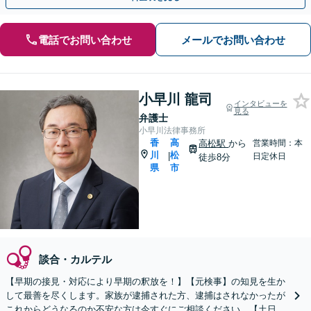
電話でお問い合わせ
メールでお問い合わせ
小早川 龍司
インタビューを
見る
弁護士
小早川法律事務所
香
高
高松駅
から
営業時間：本
川
松
|
日定休日
徒歩8分
県
市
談合・カルテル
【早期の接見・対応により早期の釈放を！】【元検事】の知見を生か
して最善を尽くします。家族が逮捕された方、逮捕はされなかったが
これからどうなるのか不安な方は今すぐにご相談ください。【土日