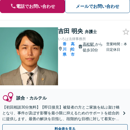
電話でお問い合わせ
メールでお問い合わせ
吉田 明央
弁護士
いろは法律事務所
香
高
高松駅
から
営業時間：本
川
松
|
日定休日
徒歩10分
県
市
談合・カルテル
【初回相談30分無料】【即日接見】被疑者の方とご家族を結ぶ架け橋
となり、事件が及ぼす影響を最小限に抑えるためのサポートを総合的
に提供します。最善の解決を目指し、段階的な目標に対して着実かつ
スピーディーに対応いたします【オンライン面談OK】
料金表を見る