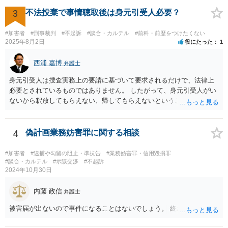
3
不法投棄で事情聴取後は身元引受人必要？
#加害者
#刑事裁判
#不起訴
#談合・カルテル
#前科・前歴をつけたくない
2025年8月2日
役にたった
1
西浦 嘉博
弁護士
身元引受人は捜査実務上の要請に基づいて要求されるだけで、法律上
必要とされているものではありません。 したがって、身元引受人がい
ないから釈放してもらえない、帰してもらえないということはありま
せん。 他方で、捜査機関としては、被疑者と一定の人間関係ないし血
縁関係にある人に身元を託し、身柄引受書に署名・押印をさせ、被疑
者の釈放後の社会生活に一定の監督機能が果たされ得ると考える形に
4
偽計画業務妨害罪に関する相談
なります。 もし、頼める方がいるならば身元引受をお願いし、いない
ならばその旨を捜査機関に申し出られれば良いでしょう。 上記、ご参
#加害者
#逮捕や勾留の阻止・準抗告
#業務妨害罪・信用毀損罪
考ください。
#談合・カルテル
#示談交渉
#不起訴
2024年10月30日
内藤 政信
弁護士
被害届が出ないので事件になることはないでしょう。 終わり