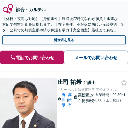
談合・カルテル
【休日・夜間も対応】【身柄事件】逮捕後72時間以内が勝負！迅速な
対応で勾留阻止を目指します。【在宅事件】不起訴に向けた示談交渉
を！公判での無実主張や情状弁護も尽力【完全個室】最後まであなた
の味方です。ご相談ください。
料金表を見る
電話でお問い合わせ
メールでお問い合わせ
庄司 祐希
弁護士
ベリーベスト法律事務所 高松オフィス
香
高
高松駅
か
営業時間：09:30~1
川
松
|
8:00（土日祝日）
ら徒歩6分
県
市