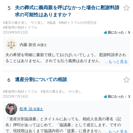
ません。 遺言執行者に就任し、遺言執行が完了したときの報酬だけ、
弁護士費用としてかかります。 ・亡くなった際に、法務局に預けた自
5
夫の葬式に義両親を呼ばなかった場合に慰謝料請
筆証書遺言の存在を親族がなかったものにされる可能性 ⇒自筆の遺言
求の可能性はありますか？
書を法務局に保管した場合、死亡後、法務局に遺言書の有無を照会す
#遺言の書き直し・やり直し
#協議
#相続トラブルの代理交渉
ることになりますので、「法務局に預けた自筆証書遺言の存在を親族
#家族間の相続トラブル
がなかったもの」にすることはできません。 存在をなかったものにす
2019年9月13日
役にたった
5
るというよりも、遺言の効力を争う（遺言は無効だ）と主張する場合
がありえますが、その予防方法は、遺言者と面談してみないと判断が
内藤 政信
弁護士
難しいです。
夫の希望を明確に書面で残しておけばいいでしょう。 慰謝料請求され
ることはありません。 されても払う義務はありません。
6
遺産分割についての相談
#家族間の相続トラブル
#遺言の書き直し・やり直し
2023年7月14日
役にたった
3
松本 治
弁護士
「遺産分割協議書」とタイトルにあっても、相続人全員の署名（記
名）押印があってはじめて、「協議書」として成立します。ですの
で、現段階はあくまで協議内容の「提案」に過ぎません。 納得がいか