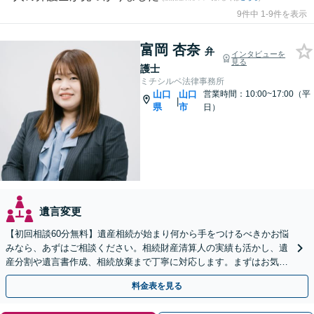
9件中 1-9件を表示
富岡 杏奈
弁
インタビューを
見る
護士
ミチシルベ法律事務所
山口
山口
営業時間：10:00~17:00（平
|
県
市
日）
遺言変更
【初回相談60分無料】遺産相続が始まり何から手をつけるべきかお悩
みなら、あずはご相談ください。相続財産清算人の実績も活かし、遺
産分割や遺言書作成、相続放棄まで丁寧に対応します。まずはお気軽
にご相談ください。
料金表を見る