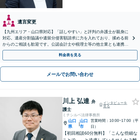
遺言変更
【九州エリア・山口県対応】「話しやすい」と評判の弁護士が親身に
対応。遺産分割協議や遺留分侵害額請求に力を入れており、揉める前
からのご相談も歓迎です。公認会計士や税理士等の他士業とも連携
し、円満な解決を全力でサポートいたします。
料金表を見る
メールでお問い合わせ
川上 弘達
弁
インタビューを
見る
護士
ミチシルベ法律事務所
山口
山口
営業時間：10:00~17:00（平
|
県
市
日）
【初回相談60分無料】「こんな些細な