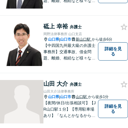
題、離婚、相続など様々な問
題について、「何度でも無
料」の相談を行っています！
まずはお気軽にご相談くださ
砥上 幸裕
い！
弁護士
岡野法律事務所 山口支店
山口県
山口市
新山口駅
から徒歩6分
|
【中四国九州最大級の弁護士
詳細を見
事務所】交通事故、借金問
る
題、離婚、相続など様々な問
題について、「何度でも無
料」の相談を行っています！
まずはお気軽にご相談くださ
山田 大介
い！
弁護士
山田大介法律事務所
山口県
山口市
山口駅
から徒歩1分
|
【夜間/休日/出張相談可】【J
詳細を見
R山口駅１分】【専用駐車場
る
あり】「なんとかなるから大
丈夫」ではなく、まずはその