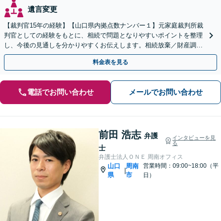
遺言変更
【裁判官15年の経験】【山口県内拠点数ナンバー１】元家庭裁判所裁
判官としての経験をもとに、相続で問題となりやすいポイントを整理
し、今後の見通しを分かりやすくお伝えします。相続放棄／財産調査
／遺言書作成・執行も幅広く対応可能【夜間対応】
料金表を見る
電話でお問い合わせ
メールでお問い合わせ
前田 浩志
弁護
インタビューを見
る
士
弁護士法人ＯＮＥ 周南オフィス
山口
周南
営業時間：09:00~18:00（平
|
県
市
日）