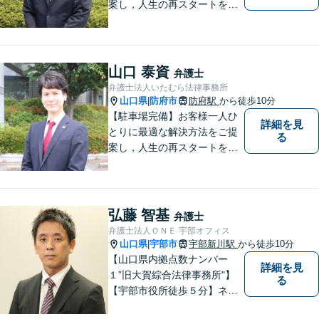
案し，人生の再スタートをお
手伝い！離婚問題／相続問題
／企業法務など、幅広い法律
トラブルに対応。【初回面談
無料】お気軽にご相談くださ
山口 泰資
弁護士
い。
弁護士法人いたむら法律事務所
山口県
防府市
防府駅
から徒歩10分
|
【駐車場完備】お客様一人ひ
詳細を見
とりに最適な解決方法をご提
る
案し，人生の再スタートをお
手伝い！離婚問題／相続問題
／企業法務など、幅広い法律
トラブルに対応。【初回面談
無料】お気軽にご相談くださ
弘藤 智基
弁護士
い。
弁護士法人ＯＮＥ 宇部オフィス
山口県
宇部市
宇部新川駅
から徒歩10分
|
【山口県内拠点数ナンバー
詳細を見
１”旧大賀綜合法律事務所"】
る
【宇部市役所徒歩５分】ネッ
トワークを活かし、寄り添い