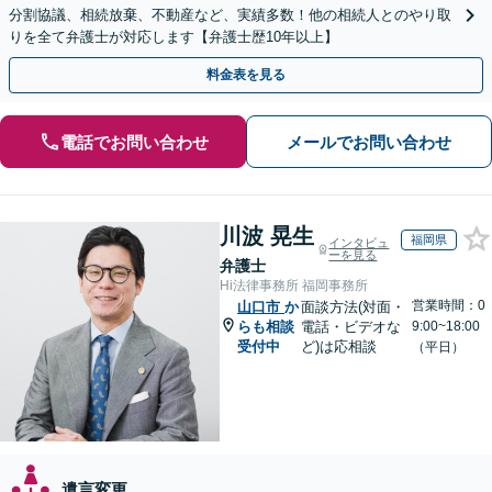
分割協議、相続放棄、不動産など、実績多数！他の相続人とのやり取
りを全て弁護士が対応します【弁護士歴10年以上】
料金表を見る
電話でお問い合わせ
メールでお問い合わせ
川波 晃生
福岡県
インタビュ
ーを見る
弁護士
Hi法律事務所 福岡事務所
営業時間：0
山口市
か
面談方法(対面・
らも相談
電話・ビデオな
9:00~18:00
受付中
ど)は応相談
（平日）
遺言変更