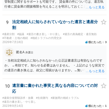
管制度に関するサポートも可能です。 貸金庫の件については、遺言執
行者に貸金庫の開披権限を与えることを明示しておくことでクリアで
きます。
9
法定相続人に知らされていなかった遺言と遺産分
割
#遺産分割
#協議
#遺言の書き直し・やり直し
#遺言の真偽鑑定・遺言無効
#不動産・土地の相続
#相続トラブルの代理交渉
2026年7月18日
役にたった
3
匿名A
弁護士
・当初法定相続人に知らされなかった公正証書遺言は有効なものです
か。 →有効です。知らせる必要はありません。 ・上記のような状況で
の遺言の書き換えは、叔父に瑕疵がありますか。→無いです。 ・分割
する場合の比率は、現状で、客観的に見てどの程度が妥当と考えられ
ますか。 →本人が自由に決められますので、どこが妥当とは言えない
です。客観的な基準もありません。 ・できれば穏やかに、分割を拒否
10
遺言書に書かれた事実と異なる内容についての対
することはできますか。 →分割を拒否するということは、遺産はいら
応
ないということでしょうか。遺言で、受取を指定されててもいらない
#遺留分侵害額請求・放棄
#生前贈与
#家族間の相続トラブル
と拒否することはできます。理由を説明する必要はありません。
#遺言の書き直し・やり直し
2023年9月14日
役にたった
1