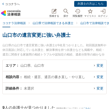
弁護士の方はこちら
ココナラへ
投稿する
探す
閲覧履歴
マイリスト
ログイン
ココナラ法律相談
山口県で法律相談できる弁護士
山口市で法律相談で
山口市の遺言変更に強い弁護士
山口県の山口市で遺言変更に強い弁護士が9名見つかりました。初回面談無料や
休日面談に対応している弁護士、解決事例を持つ弁護士なども掲載中。相続・
遺言に関係する家族間の相続トラブルや認知症の相続、遺産分割等の細かな分
野での絞り込み検索もでき便利です。特にミチシルベ法律事務所の富岡 杏奈弁
護士やベリーベスト法律事務所 山口オフィスの佐藤 充崇弁護士、ミチシルベ法
エリア
山口県、山口市
変更
律事務所の川上 弘達弁護士のプロフィール情報や弁護士費用、強みなどが注目
されています。『山口市で土日や夜間に発生した遺言変更のトラブルを今すぐ
相談内容
相続・遺言、遺言の書き直し・やり直し
変更
に弁護士に相談したい』『遺言変更のトラブル解決の実績豊富な近くの弁護士
を検索したい』『初回相談無料で遺言変更を法律相談できる山口市内の弁護士
に相談予約したい』などでお困りの相談者さんにおすすめです。
詳細条件
未選択
変更
9
人の弁護士が見つかりました
(検索結果について詳しくは
こちら
)