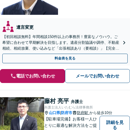
遺言変更
【初回相談無料】年間相談150件以上の事務所！豊富なノウハウ。ご
希望に合わせて早期解決を目指します。遺産分割協議や調停、不動産
相続、相続放棄、使い込みなど「出張相談あり（要相談）」【完全個
室】【休日・夜間相談可】
料金表を見る
電話でお問い合わせ
メールでお問い合わせ
藤村 亮平
弁護士
弁護士法人いたむら法律事務所
山口県
防府市
防府駅
から徒歩10分
|
【駐車場完備】お客様一人ひ
詳細を見
とりに最適な解決方法をご提
る