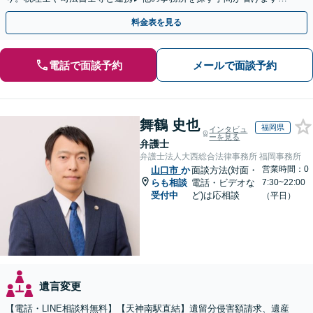
不動産会社と連携し無料査定&財産調査も◎
料金表を見る
電話で面談予約
メールで面談予約
舞鶴 史也
福岡県
インタビュ
ーを見る
弁護士
弁護士法人大西総合法律事務所 福岡事務所
営業時間：0
山口市
か
面談方法(対面・
らも相談
電話・ビデオな
7:30~22:00
受付中
ど)は応相談
（平日）
遺言変更
【電話・LINE相談料無料】【天神南駅直結】遺留分侵害額請求、遺産