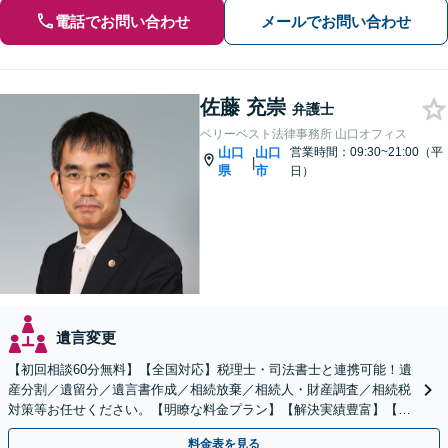
電話でお問い合わせ
メールでお問い合わせ
佐藤 充崇
弁護士
ベリーベスト法律事務所 山口オフィス
山口
山口
営業時間：09:30~21:00（平
|
県
市
日）
遺言変更
【初回相談60分無料】【全国対応】税理士・司法書士と連携可能！遺
産分割／遺留分／遺言書作成／相続放棄／相続人・財産調査／相続税
対策等お任せください。【明瞭な料金プラン】【解決実績豊富】【電
話相談可】
料金表を見る