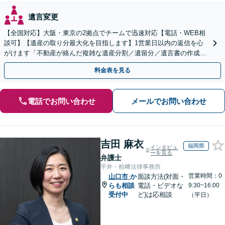
遺言変更
【全国対応】大阪・東京の2拠点でチームで迅速対応【電話・WEB相
談可】【遺産の取り分最大化を目指します】1営業日以内の返信を心
がけます「不動産が絡んだ複雑な遺産分割／遺留分／遺言書の作成・
執行／事業承継など、お任せください」【休日相談あり】
料金表を見る
電話でお問い合わせ
メールでお問い合わせ
吉田 麻衣
福岡県
インタビュ
ーを見る
弁護士
平井・柏﨑法律事務所
営業時間：0
山口市
か
面談方法(対面・
らも相談
電話・ビデオな
9:30~16:00
受付中
ど)は応相談
（平日）