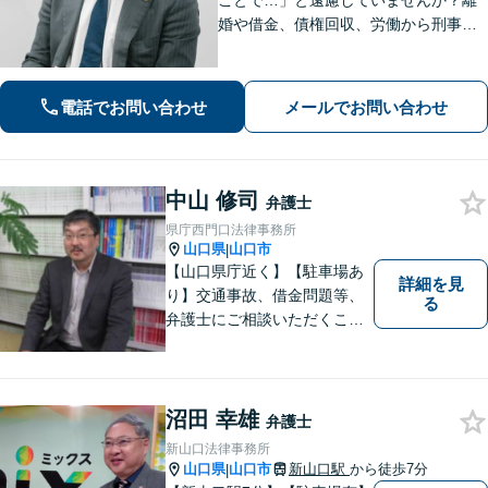
ことで…」と遠慮していませんか？離
婚や借金、債権回収、労働から刑事事
件まで幅広く対応しております。話し
やすい雰囲気づくりを何より大切にし
ています。どんな小さなお悩みでも誠
電話でお問い合わせ
メールでお問い合わせ
心誠意お伺いいたします。気軽にご相
談ください
中山 修司
弁護士
県庁西門口法律事務所
山口県
山口市
|
【山口県庁近く】【駐車場あ
詳細を見
り】交通事故、借金問題等、
る
弁護士にご相談いただくこと
で解決の道筋が開ける可能性
が高まります。ぜひ一度ご相
談ください。専門知識を有す
る弁護士が、客観的視点から
沼田 幸雄
弁護士
事案を検討し、最適の解決方
新山口法律事務所
法を探ります。
山口県
山口市
新山口駅
から徒歩7分
|