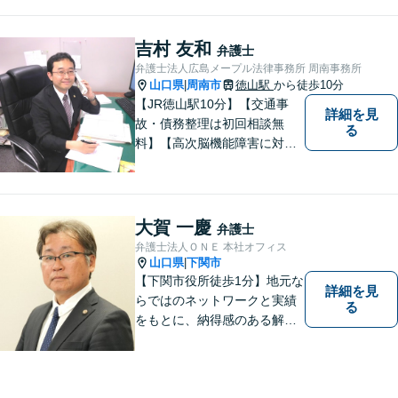
ながらサポートをいたしま
す。お困りの方はお気軽にご
相談ください。
吉村 友和
弁護士
弁護士法人広島メープル法律事務所 周南事務所
山口県
周南市
徳山駅
から徒歩10分
|
【JR徳山駅10分】【交通事
詳細を見
故・債務整理は初回相談無
る
料】【高次脳機能障害に対応
可】依頼者の希望や気持ちを
真摯に受け止め、粘り強く対
応。「人生・企業運営のパー
トナー」として、お客さまに
大賀 一慶
弁護士
寄り添いますので、お気軽に
弁護士法人ＯＮＥ 本社オフィス
ご相談ください。
山口県
下関市
|
【下関市役所徒歩1分】地元な
詳細を見
らではのネットワークと実績
る
をもとに、納得感のある解決
策をサポート！お悩みの方は
お気軽にご相談ください。