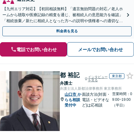
【九州エリア対応】【初回相談無料】「遺言無効問題の対応／老人ホ
ームから聴取や医療記録の精査を通じ、被相続人の意思能力を確認」
「相続放棄／新たに相続人となった方への説明や債権者への適切な対
応まで、きめ細やかにサポート」【休日・夜間相談可】
料金表を見る
電話でお問い合わせ
メールでお問い合わせ
都 裕記
東京都
インタビュー
を見る
弁護士
弁護士法人新都法律事務所 東京事務所
営業時間：0
山口市
か
面談方法(対面・
らも相談
電話・ビデオな
9:00~19:00
受付中
ど)は応相談
（平日）