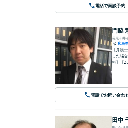
電話で面談予約
門脇 
長尾今井
広島
【弁護士
した場合
料】【Z
電話でお問い合わ
田中 
田中法律