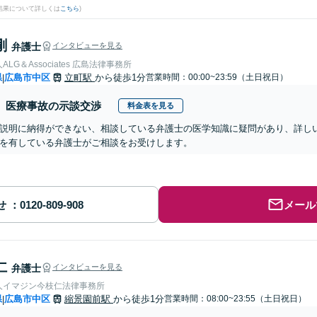
結果について詳しくは
こちら
)
剛
弁護士
インタビューを見る
LG＆Associates 広島法律事務所
県
広島市中区
立町駅
から徒歩1分
営業時間：00:00~23:59（土日祝日）
|
医療事故の示談交渉
料金表を見る
説明に納得ができない、相談している弁護士の医学知識に疑問があり、詳し
を有している弁護士がご相談をお受けします。
せ
メール
仁
弁護士
インタビューを見る
人イマジン今枝仁法律事務所
県
広島市中区
縮景園前駅
から徒歩1分
営業時間：08:00~23:55（土日祝日）
|