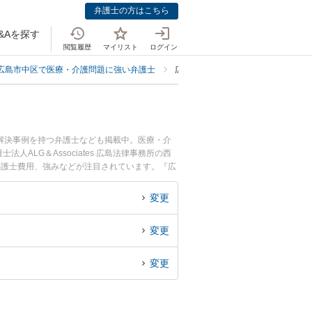
弁護士の方はこちら
&Aを探す
閲覧履歴
マイリスト
ログイン
広島市中区で医療・介護問題に強い弁護士
広島市中区で示談に強い弁護士
解決事例を持つ弁護士なども掲載中。医療・介
LG＆Associates 広島法律事務所の西
弁護士費用、強みなどが注目されています。『広
ル解決の実績豊富な近くの弁護士を検索したい』
すすめです。
変更
変更
変更