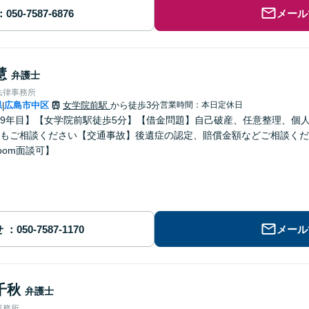
メール
慧
弁護士
法律事務所
県
広島市中区
女学院前駅
から徒歩3分
営業時間：本日定休日
|
9年目】【女学院前駅徒歩5分】【借金問題】自己破産、任意整理、個
もご相談ください【交通事故】後遺症の認定、賠償金額などご相談くだ
oom面談可】
せ
メール
千秋
弁護士
事務所