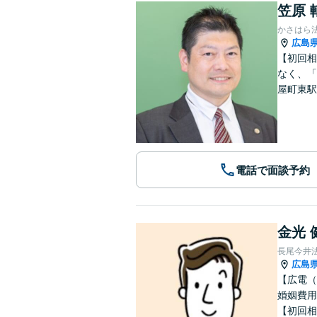
笠原 
かさはら
広島
【初回相
なく、「
屋町東駅
電話で面談予約
金光 
長尾今井
広島
【広電（
婚姻費用
【初回相