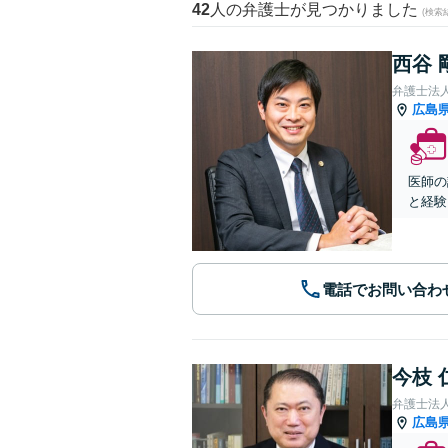
42
人の弁護士が見つかりました
(検索
西谷 
弁護士法人A
広島
医師の
と経験
電話でお問い合わ
今枝 
弁護士法
広島