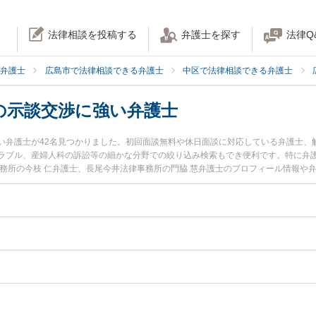
法律相談を投稿する
弁護士を探す
法律Q
弁護士
広島市で法律相談できる弁護士
中区で法律相談できる弁護士
の示談交渉に強い弁護士
い弁護士が42名見つかりました。初回面談無料や休日面談に対応している弁護士、
ル、産婦人科の訴訟等の細かな分野での絞り込み検索もでき便利です。特に弁護士法人A
事務所の今枝 仁弁護士、長尾今井法律事務所の門脇 慧弁護士のプロフィール情報や
談交渉のトラブルを今すぐに弁護士に相談したい』『医療事故の示談交渉のトラブ
談できる広島市中区内の弁護士に相談予約したい』などでお困りの相談者さんにお