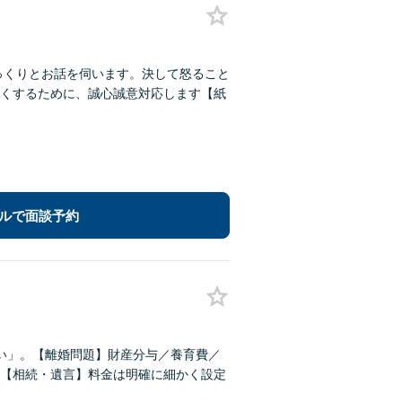
じっくりとお話を伺います。決して怒ること
くするために、誠心誠意対応します【紙
ルで面談予約
い」。【離婚問題】財産分与／養育費／
【相続・遺言】料金は明確に細かく設定