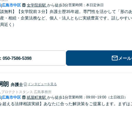
県
広島市中区
女学院前駅
から徒歩3分
営業時間：本日定休日
|
談無料】【女学院前３分】弁護士歴35年超。専門性を活かして「形の
産・相続・企業法務など、個人・法人ともに実績豊富です。話しやすい
局近く）
メール
嗣朗
弁護士
インタビューを見る
人プロテクトスタンス 広島事務所
県
広島市中区
紙屋町東駅
から徒歩1分
営業時間：09:00~19:00（土日祝日）
|
を超える法律相談実績】あなたに合った解決策をご提案します。まずはご