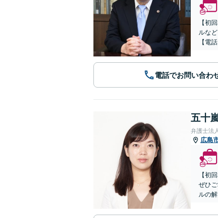
【初回
ルなど
【電話
電話でお問い合わ
五十嵐
弁護士法
広島
【初回
ぜひご
ルの解