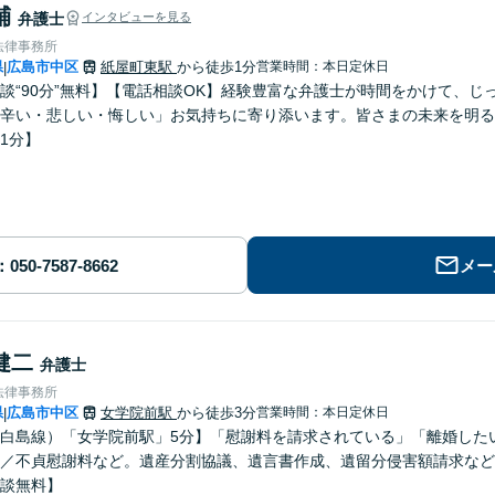
輔
弁護士
インタビューを見る
法律事務所
県
広島市中区
紙屋町東駅
から徒歩1分
営業時間：本日定休日
|
談“90分”無料】【電話相談OK】経験豊富な弁護士が時間をかけて、
辛い・悲しい・悔しい」お気持ちに寄り添います。皆さまの未来を明る
1分】
メー
健二
弁護士
法律事務所
県
広島市中区
女学院前駅
から徒歩3分
営業時間：本日定休日
|
白島線）「女学院前駅」5分】「慰謝料を請求されている」「離婚した
／不貞慰謝料など。遺産分割協議、遺言書作成、遺留分侵害額請求など
談無料】