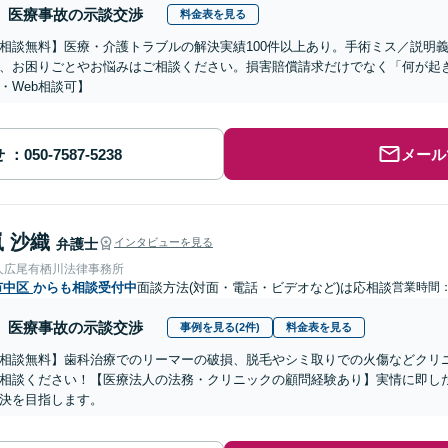
医療事故の示談交渉
料金表を見る
相談無料】医療・介護トラブルの解決実績100件以上あり。手術ミス／説明
、お困りごとやお悩みはご相談ください。損害賠償請求だけでなく「何が起
・Web相談可】
せ
メール
 沙織
弁護士
インタビューを見る
人広尾有栖川法律事務所
市中区
からも相談受付中
面談方法(対面・電話・ビデオなど)は応相談
営業時間
医療事故の示談交渉
事例を見る(2件)
料金表を見る
相談無料】歯科治療でのリーマーの破損、脱毛やシミ取りでの火傷などクリ
相談ください！【医療法人の法務・クリニックの顧問経験あり】実情に即し
決を目指します。