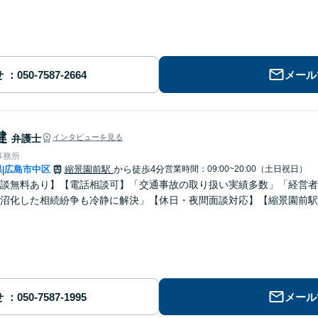
せ
メール
健
弁護士
インタビューを見る
事務所
県
広島市中区
縮景園前駅
から徒歩4分
営業時間：09:00~20:00（土日祝日）
|
談無料あり】【電話相談可】「交通事故の取り扱い実績多数」「経営者
沼化した相続紛争も冷静に解決」【休日・夜間面談対応】【縮景園前駅
せ
メール