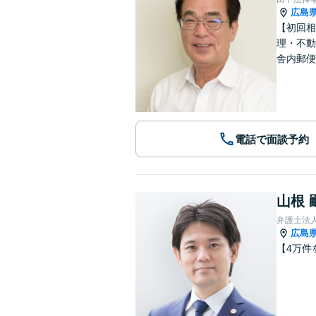
広島
【初回相
理・不動
舎内郵便
電話で面談予約
山根 
弁護士法
広島
【4万件