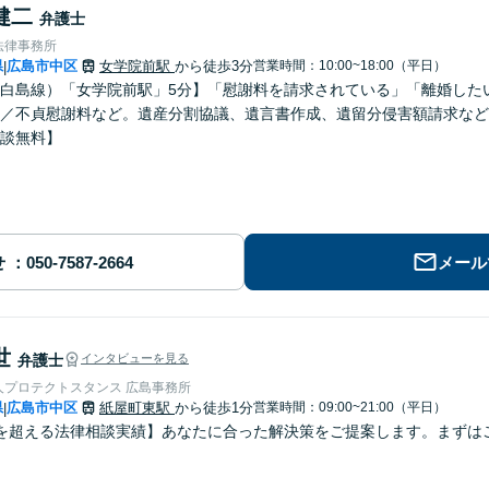
健二
弁護士
法律事務所
県
広島市中区
女学院前駅
から徒歩3分
営業時間：10:00~18:00（平日）
|
白島線）「女学院前駅」5分】「慰謝料を請求されている」「離婚した
／不貞慰謝料など。遺産分割協議、遺言書作成、遺留分侵害額請求など
談無料】
せ
メール
世
弁護士
インタビューを見る
人プロテクトスタンス 広島事務所
県
広島市中区
紙屋町東駅
から徒歩1分
営業時間：09:00~21:00（平日）
|
を超える法律相談実績】あなたに合った解決策をご提案します。まずはご