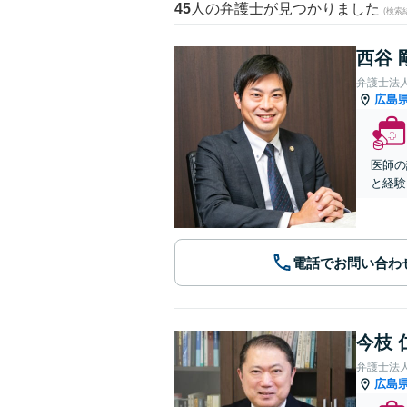
45
人の弁護士が見つかりました
(検索
西谷 
弁護士法人A
広島
医師の
と経験
電話でお問い合わ
今枝 
弁護士法
広島