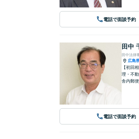
電話で面談予約
田中 
田中法律
広島
【初回相
理・不動
舎内郵便
電話で面談予約