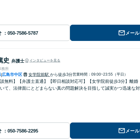
せ
メール
篤史
弁護士
インタビューを見る
事務所
県
広島市中区
女学院前駅
から徒歩3分
営業時間：09:00~23:55（平日）
|
談無料】【弁護士直通】【即日相談対応可】【女学院前徒歩3分】離婚
いて、法律面にとどまらない真の問題解決を目指して誠実かつ迅速な対
せ
メール