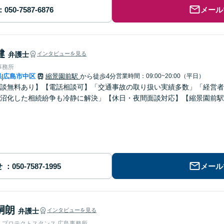
メール
健
弁護士
インタビューを見る
事務所
県
広島市中区
縮景園前駅
から徒歩4分
営業時間：09:00~20:00（平日）
|
談無料あり】【電話相談可】「交通事故の取り扱い実績多数」「経営者
沼化した相続紛争も冷静に解決」【休日・夜間面談対応】【縮景園前駅
せ
メール
嗣朗
弁護士
インタビューを見る
人プロテクトスタンス 広島事務所