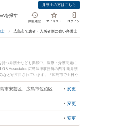
弁護士の方はこちら
&Aを探す
閲覧履歴
マイリスト
ログイン
護士
広島市で患者・入所者側に強い弁護士
を持つ弁護士なども掲載中。医療・介護問題に
sociates 広島法律事務所の西谷 剛弁護
強みなどが注目されています。『広島市で土日や
弁護士を検索したい』『初回相談無料で患者・入
島市安芸区、広島市佐伯区
変更
変更
変更