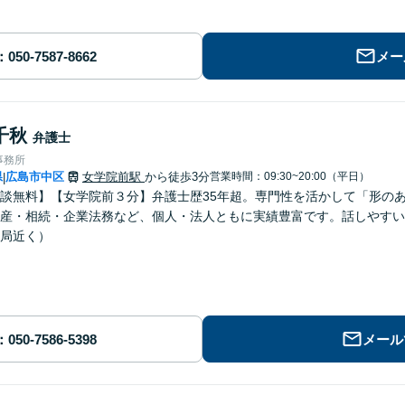
メー
千秋
弁護士
事務所
県
広島市中区
女学院前駅
から徒歩3分
営業時間：09:30~20:00（平日）
|
談無料】【女学院前３分】弁護士歴35年超。専門性を活かして「形の
産・相続・企業法務など、個人・法人ともに実績豊富です。話しやすい
局近く）
メール