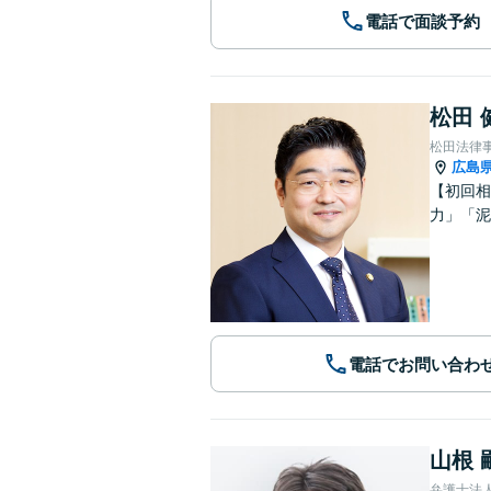
電話で面談予約
松田 
松田法律
広島
【初回相
力」「泥
電話でお問い合わ
山根 
弁護士法