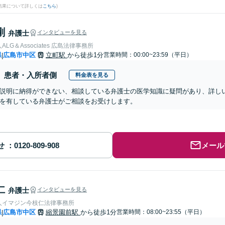
結果について詳しくは
こちら
)
剛
弁護士
インタビューを見る
LG＆Associates 広島法律事務所
県
広島市中区
立町駅
から徒歩1分
営業時間：00:00~23:59（平日）
|
患者・入所者側
料金表を見る
説明に納得ができない、相談している弁護士の医学知識に疑問があり、詳し
を有している弁護士がご相談をお受けします。
せ
メール
仁
弁護士
インタビューを見る
人イマジン今枝仁法律事務所
県
広島市中区
縮景園前駅
から徒歩1分
営業時間：08:00~23:55（平日）
|