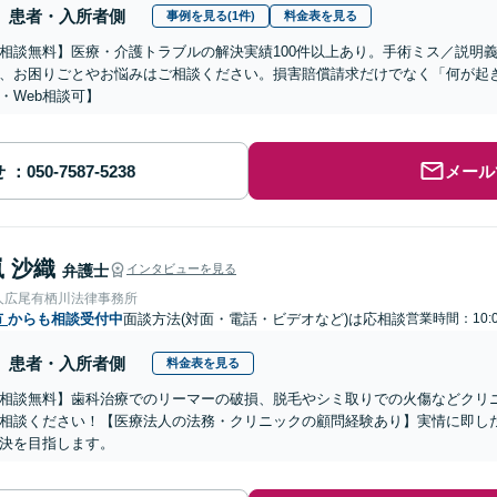
患者・入所者側
事例を見る(1件)
料金表を見る
相談無料】医療・介護トラブルの解決実績100件以上あり。手術ミス／説明
、お困りごとやお悩みはご相談ください。損害賠償請求だけでなく「何が起
・Web相談可】
せ
メール
 沙織
弁護士
インタビューを見る
人広尾有栖川法律事務所
市
からも相談受付中
面談方法(対面・電話・ビデオなど)は応相談
営業時間：10:0
患者・入所者側
料金表を見る
相談無料】歯科治療でのリーマーの破損、脱毛やシミ取りでの火傷などクリ
相談ください！【医療法人の法務・クリニックの顧問経験あり】実情に即し
決を目指します。