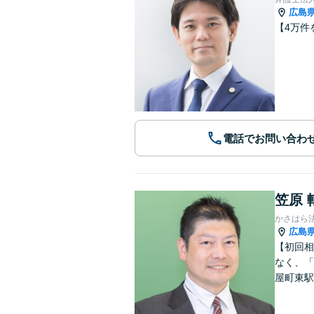
広島
【4万件
電話でお問い合わ
笠原 
かさはら
広島
【初回相
なく、「
屋町東駅