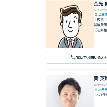
金光 
長尾今井
広島
【広電（
婚姻費用
【初回相
電話でお問い合わ
黄 英
弁護士法
広島
【4万件