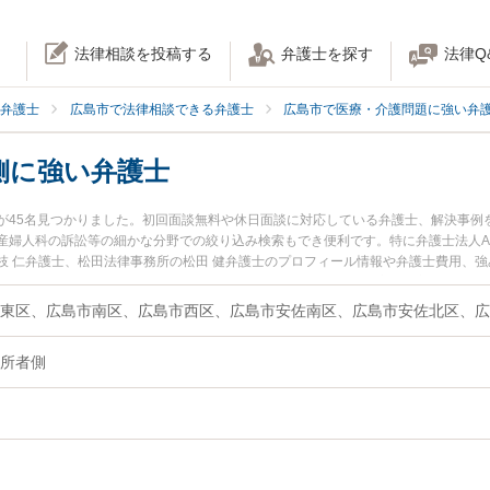
法律相談を投稿する
弁護士を探す
法律Q
弁護士
広島市で法律相談できる弁護士
広島市で医療・介護問題に強い弁
側に強い弁護士
が45名見つかりました。初回面談無料や休日面談に対応している弁護士、解決事例
人科の訴訟等の細かな分野での絞り込み検索もでき便利です。特に弁護士法人ALG＆As
枝 仁弁護士、松田法律事務所の松田 健弁護士のプロフィール情報や弁護士費用、
すぐに弁護士に相談したい』『患者・入所者側のトラブル解決の実績豊富な近くの
談予約したい』などでお困りの相談者さんにおすすめです。
東区、広島市南区、広島市西区、広島市安佐南区、広島市安佐北区、広
所者側