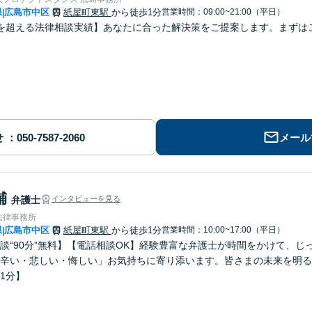
県
広島市中区
紙屋町東駅
から徒歩1分
営業時間：09:00~21:00（平日）
|
を超える法律相談実績】あなたに合った解決策をご提案します。まずはご
せ
メール
輔
弁護士
インタビューを見る
法律事務所
県
広島市中区
紙屋町東駅
から徒歩1分
営業時間：10:00~17:00（平日）
|
談“90分”無料】【電話相談OK】経験豊富な弁護士が時間をかけて、
辛い・悲しい・悔しい」お気持ちに寄り添います。皆さまの未来を明る
1分】