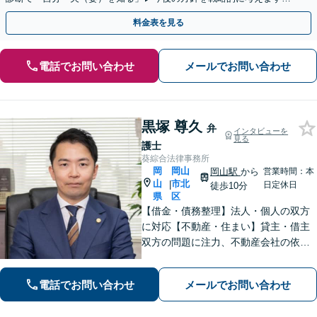
【休日夜間／オンライン相談OK】
料金表を見る
電話でお問い合わせ
メールでお問い合わせ
黒塚 尊久
弁
インタビューを
見る
護士
葵綜合法律事務所
岡
岡山
岡山駅
から
営業時間：本
山
市北
|
日定休日
徒歩10分
県
区
【借金・債務整理】法人・個人の双方
に対応【不動産・住まい】貸主・借主
双方の問題に注力、不動産会社の依頼
実績あり【労働・雇用】労災事件に精
通。その他労働事件もカバー【行政事
電話でお問い合わせ
メールでお問い合わせ
件】学校トラブル・いじめ問題に注力
【企業法務】予防法務・紛争対応お任