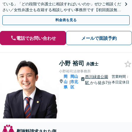
ている」「どの段階で弁護士に相談すればいいのか」ぜひご相談くだ
さい／女性弁護士も在籍する相談しやすい事務所です【初回面談無
料】【夜間土日面談可（要予約）】【法テラス可】
料金表を見る
電話でお問い合わせ
メールで面談予約
小野 裕司
弁護士
小野裕司法律事務所
岡
岡山
西川緑道公園
営業時間：
山
市北
|
本日定休日
駅
から徒歩7分
県
区
慰謝料請求された側