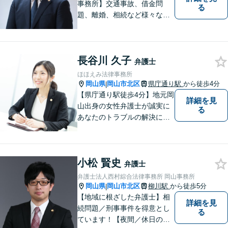
事務所】交通事故、借金問
る
題、離婚、相続など様々な問
題について、「何度でも無
料」の相談を行っています！
まずはお気軽にご相談くださ
長谷川 久子
い！
弁護士
ほほえみ法律事務所
岡山県
岡山市北区
県庁通り駅
から徒歩4分
|
【県庁通り駅徒歩4分】地元岡
詳細を見
山出身の女性弁護士が誠実に
る
あなたのトラブルの解決に向
けて対応します。子どもが関
わる問題・事故のご相談も積
極的に対応しています。
小松 賢史
弁護士
弁護士法人西村綜合法律事務所 岡山事務所
岡山県
岡山市北区
柳川駅
から徒歩5分
|
【地域に根ざした弁護士】相
詳細を見
続問題／刑事事件を得意とし
る
ています！【夜間／休日の相