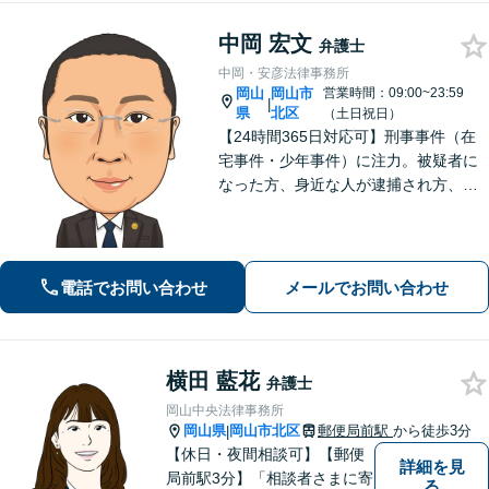
せください。
中岡 宏文
弁護士
中岡・安彦法律事務所
岡山
岡山市
営業時間：09:00~23:59
|
県
北区
（土日祝日）
【24時間365日対応可】刑事事件（在
宅事件・少年事件）に注力。被疑者に
なった方、身近な人が逮捕され方、す
ぐにご相談ください。刑事事件はスピ
ード勝負、初回の接見は即時駆けつけ
ます。事件解決後のアフターケアもい
たします。
電話でお問い合わせ
メールでお問い合わせ
横田 藍花
弁護士
岡山中央法律事務所
岡山県
岡山市北区
郵便局前駅
から徒歩3分
|
【休日・夜間相談可】【郵便
詳細を見
局前駅3分】「相談者さまに寄
る