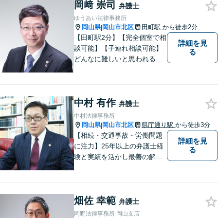
岡﨑 崇司
い！
弁護士
ゆうあい法律事務所
岡山県
岡山市北区
田町駅
から徒歩2分
|
【田町駅2分】【完全個室で相
詳細を見
談可能】【子連れ相談可能】
る
どんなに難しいと思われる案
件でも、あきらめずに解決策
を探していきたいと考えてい
ます。トラブルに巻き込まれ
中村 有作
ている皆さまの現状を良い方
弁護士
向に変化させることができる
中村法律事務所
ように全力を尽くします。
岡山県
岡山市北区
県庁通り駅
から徒歩3分
|
【相続・交通事故・労働問題
詳細を見
に注力】25年以上の弁護士経
る
験と実績を活かし最善の解決
法をご提案します。お受けし
た案件に依頼者との二人三脚
で取り組んでまいります
畑佐 幸範
弁護士
岡野法律事務所 岡山支店