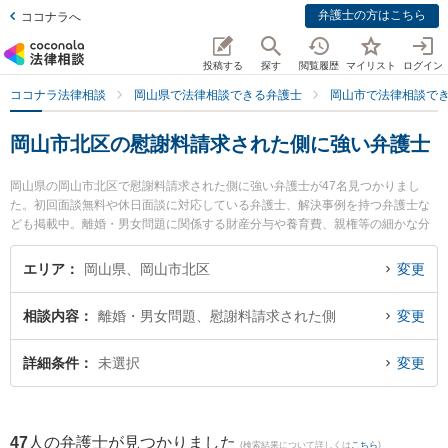
弁護士の方はこちら
ココナラへ
投稿する
探す
閲覧履歴
マイリスト
ログイン
ココナラ法律相談
岡山県で法律相談できる弁護士
岡山市で法律相談で
岡山市北区の慰謝料請求された側に強い弁護士
岡山県の岡山市北区で慰謝料請求された側に強い弁護士が47名見つかりまし
た。初回面談無料や休日面談に対応している弁護士、解決事例を持つ弁護士な
ども掲載中。離婚・男女問題に関係する財産分与や養育費、親権等の細かな分
野での絞り込み検索もでき便利です。特にすずかけ法律事務所の宮平 靖子弁護
士や葵綜合法律事務所の吉田 浩晃弁護士、ベリーベスト法律事務所 岡山オフィ
エリア
岡山県、岡山市北区
変更
スの岡田 元弁護士のプロフィール情報や弁護士費用、強みなどが注目されてい
ます。『岡山市北区で土日や夜間に発生した慰謝料請求された側のトラブルを
相談内容
離婚・男女問題、慰謝料請求された側
変更
今すぐに弁護士に相談したい』『慰謝料請求された側のトラブル解決の実績豊
富な近くの弁護士を検索したい』『初回相談無料で慰謝料請求された側を法律
相談できる岡山市北区内の弁護士に相談予約したい』などでお困りの相談者さ
詳細条件
未選択
変更
んにおすすめです。
47
人の弁護士が見つかりました
(検索結果について詳しくは
こちら
)