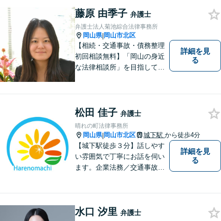
藤原 由季子
弁護士
弁護士法人菊池綜合法律事務所
岡山県
岡山市北区
|
【相続・交通事故・債務整理
詳細を見
初回相談無料】「岡山の身近
る
な法律相談所」を目指してい
ます。お悩みやご不安を抱え
た方のお力になれるよう全力
でサポートしていきます。ど
んなささいなことでも構いま
松田 佳子
弁護士
せん。お気軽にご相談くださ
晴れの町法律事務所
い。【土曜日も受付可能】
岡山県
岡山市北区
城下駅
から徒歩4分
|
【専用駐車場あり】
【城下駅徒歩３分】話しやす
詳細を見
い雰囲気で丁寧にお話を伺い
る
ます。企業法務／交通事故／
離婚／相続など幅広い案件を
取り扱っております。
水口 汐里
弁護士