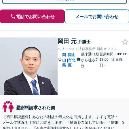
電話でお問い合わせ
メールでお問い合わせ
岡田 元
弁護士
ベリーベスト法律事務所 岡山オフィス
県庁通り駅
営業時間：09:30~
岡
岡山
18:00（土日祝
山
市北
から徒歩7
|
県
区
日）
分
慰謝料請求された側
【初回相談無料】あなたの利益の最大化を目指します。まずは電話・
メールで状況を丁寧にお聞きします。「離婚を希望している」「離婚
を切り出された」「不貞の慰謝料請求をしたい」等お任せください。