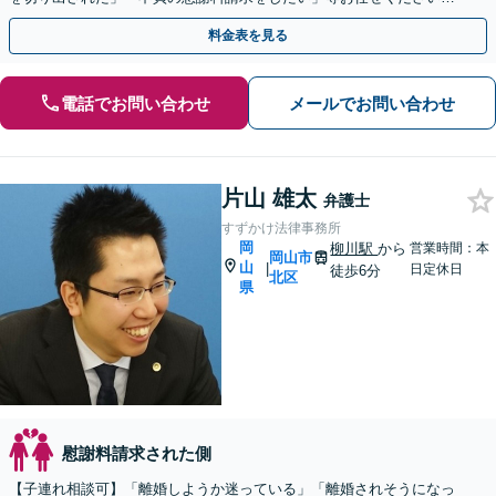
【リーズナブルな料金設定】
料金表を見る
電話でお問い合わせ
メールでお問い合わせ
片山 雄太
弁護士
すずかけ法律事務所
岡
柳川駅
から
営業時間：本
岡山市
山
|
日定休日
徒歩6分
北区
県
慰謝料請求された側
【子連れ相談可】「離婚しようか迷っている」「離婚されそうになっ