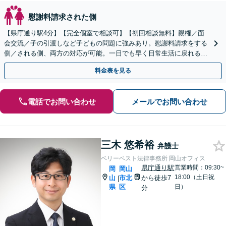
慰謝料請求された側
【県庁通り駅4分】【完全個室で相談可】【初回相談無料】親権／面
会交流／子の引渡しなど子どもの問題に強みあり。慰謝料請求をする
側／される側、両方の対応が可能。一日でも早く日常生活に戻れるよ
う、親身になってサポートします。【夜間・休日相談可能】
料金表を見る
電話でお問い合わせ
メールでお問い合わせ
三木 悠希裕
弁護士
ベリーベスト法律事務所 岡山オフィス
県庁通り駅
営業時間：09:30~
岡
岡山
18:00（土日祝
山
市北
から徒歩7
|
県
区
日）
分