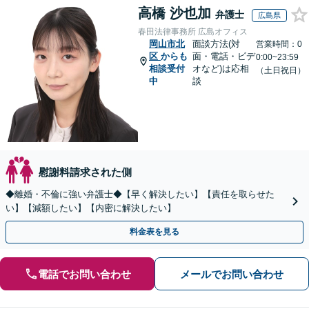
高橋 沙也加
弁護士
広島県
春田法律事務所 広島オフィス
岡山市北
面談方法(対
営業時間：0
区
からも
面・電話・ビデ
0:00~23:59
相談受付
オなど)は応相
（土日祝日）
中
談
慰謝料請求された側
◆離婚・不倫に強い弁護士◆【早く解決したい】【責任を取らせた
い】【減額したい】【内密に解決したい】
料金表を見る
電話でお問い合わせ
メールでお問い合わせ