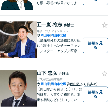
り添い最善の結果になるよう
尽力」婚姻費用・財産分与・
養育費の交渉などお任せくだ
さい「刑事事件：捜査機関に
五十嵐 将志
よる不当な取り調べや身体拘
弁護士
束から、依頼者さまの利益を
弁護士法人アインザッツ
守ります【完全個室相談】
岡山県
岡山市北区
|
【最先端分野の法務に取り組
詳細を見
む弁護士】ベンチャーファン
る
ド／スタートアップ／医療介
護／リーガルテックetc...移り
変わる時代のニーズに応えら
れるよう、専門性の高い分野
に積極的に取り組みます。少
山下 忠弘
弁護士
数の案件に集中し、「迅速対
山下忠弘法律事務所
応」を実現します！
岡山県
岡山市北区
岡山駅
から徒歩3分
|
【岡山駅から徒歩3分】IT、知
詳細を見
的財産、人事や労務問題、遺
る
産や相続などに注力していま
す。「弁護士に相談するか迷