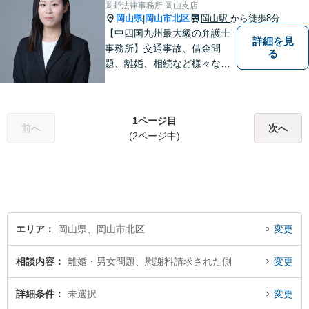
岡野法律事務所 岡山支店
岡山県
岡山市北区
岡山駅
から徒歩8分
|
【中四国九州最大級の弁護士
詳細を見
事務所】交通事故、借金問
る
題、離婚、相続など様々な問
題について、「何度でも無
料」の相談を行っています！
まずはお気軽にご相談くださ
1ページ目
い！
前へ
次へ
(2ページ中)
エリア
岡山県、岡山市北区
変更
相談内容
離婚・男女問題、慰謝料請求された側
変更
詳細条件
未選択
変更