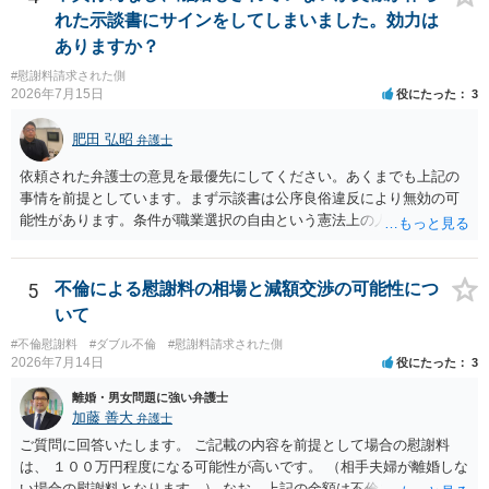
が、 ２００万円でも、５０万円でも、公序良俗に反するほど高額
はないかと推察します。
れた示談書にサインをしてしまいました。効力は
とはいえないと考えますので、 結局は、妥当かどうかというより
ありますか？
も、ご自身が納得できるかどうかという基準でお考えいただくといい
と思います。 そのうえで、合意できるかは、相手も納得できるか
#慰謝料請求された側
否かにかかってはきますが。 ４ 質問④ ご記載の内容からは判断
2026年7月15日
役にたった
3
できないのですが、 清算条項を記載しないで合意することはリス
クがありますので、むしろ、原則としては、清算条項を記載するべき
肥田 弘昭
弁護士
であるとお考えいただくといいです。 ご質問に対する回答は以上で
依頼された弁護士の意見を最優先にしてください。あくまでも上記の
すが、可能であれば、ご依頼になるかは別として、お近くの弁護士に
事情を前提としています。まず示談書は公序良俗違反により無効の可
直接相談されて、 今後の対応についてアドバイス等を求めることを
能性があります。条件が職業選択の自由という憲法上の人権を侵害し
お勧めいたします。 ご参考にしていただければ幸いです。
た内容であるからです。次に、サインをさせた経緯から、強迫取消の
可能性もあるかと思います。ご参考にしてください。
5
不倫による慰謝料の相場と減額交渉の可能性につ
いて
#不倫慰謝料
#ダブル不倫
#慰謝料請求された側
2026年7月14日
役にたった
3
離婚・男女問題に強い弁護士
加藤 善大
弁護士
ご質問に回答いたします。 ご記載の内容を前提として場合の慰謝料
は、 １００万円程度になる可能性が高いです。 （相手夫婦が離婚しな
い場合の慰謝料となります。） なお、上記の金額は不倫をした２名が