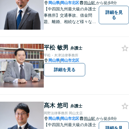
岡山県
岡山市北区
岡山駅
から徒歩8分
|
【中四国九州最大級の弁護士
詳細を見
事務所】交通事故、借金問
る
題、離婚、相続など様々な問
題について、「何度でも無
料」の相談を行っています！
まずはお気軽にご相談くださ
平松 敏男
い！
弁護士
平松・木津法律事務所
岡山県
岡山市北区
|
詳細を見る
髙木 悠司
弁護士
岡野法律事務所 岡山支店
岡山県
岡山市北区
岡山駅
から徒歩8分
|
【中四国九州最大級の弁護士
詳細を見