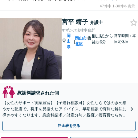
47件中 1-30件を表示
宮平 靖子
弁護士
すずかけ法律事務所
岡
柳川駅
から
営業時間：本
岡山市
山
|
日定休日
徒歩6分
北区
県
慰謝料請求された側
【女性のサポート実績豊富】【子連れ相談可】女性ならではのきめ細
やかな配慮で、将来を見据えたアドバイス。早期相談で有利な解決に
導きやすくなります。慰謝料請求／財産分与／親権／養育費ならお任
せください。【安心の費用設計】【岡山駅徒歩10分】
料金表を見る