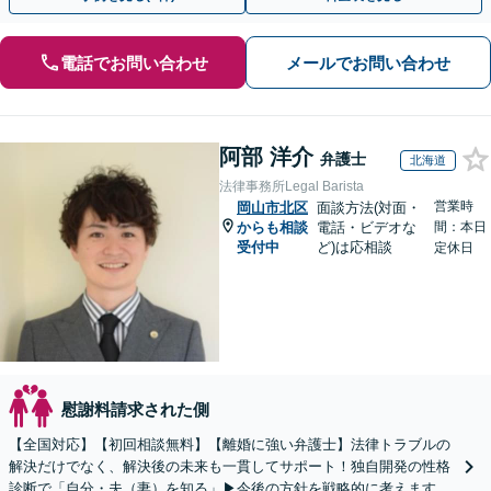
電話でお問い合わせ
メールでお問い合わせ
阿部 洋介
弁護士
北海道
法律事務所Legal Barista
営業時
岡山市北区
面談方法(対面・
からも相談
電話・ビデオな
間：本日
受付中
ど)は応相談
定休日
慰謝料請求された側
【全国対応】【初回相談無料】【離婚に強い弁護士】法律トラブルの
解決だけでなく、解決後の未来も一貫してサポート！独自開発の性格
診断で「自分・夫（妻）を知る」▶︎今後の方針を戦略的に考えます！