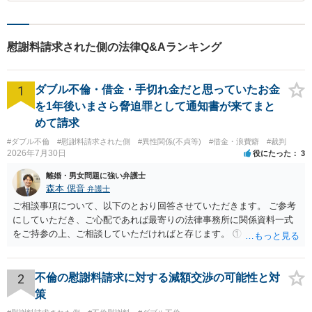
慰謝料請求された側の法律Q&Aランキング
1
ダブル不倫・借金・手切れ金だと思っていたお金
を1年後いまさら脅迫罪として通知書が来てまと
めて請求
#ダブル不倫
#慰謝料請求された側
#異性関係(不貞等)
#借金・浪費癖
#裁判
2026年7月30日
役にたった
3
離婚・男女問題に強い弁護士
森本 偲音
弁護士
ご相談事項について、以下のとおり回答させていただきます。 ご参考
にしていただき、ご心配であれば最寄りの法律事務所に関係資料一式
をご持参の上、ご相談していただければと存じます。 ① このLINEの
流れを見る限り、100万円は貸付金ではなく、手切れ金・和解金と評価
される可能性はあるのか ⇒LINEを含む１００万円の貸付に至るまでの
やり取り等の経緯、誓約書の内容等を踏まえて、関係を清算するため
2
不倫の慰謝料請求に対する減額交渉の可能性と対
の 金銭であったと評価される可能性はあると考えます。 ② 「今後一
策
切関与しないなら100万円振り込む」というLINEや誓約書は、裁判上