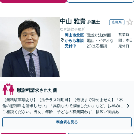
中山 雅貴
弁護士
広島県
なぎ法律事務所
営業時
岡山市北区
面談方法(対面・
からも相談
電話・ビデオな
間：本日
受付中
ど)は応相談
定休日
慰謝料請求された側
【無料駐車場あり】【法テラス利用可】【最後まで諦めません】「不
倫の慰謝料を請求したい」「高額なので減額したい」など、お早めに
ご相談ください。男女、年齢、子どもの有無問わず、幅広い実績あ
り。当日相談も可能な限り対応【子連れ相談可】【秘密厳守】
料金表を見る