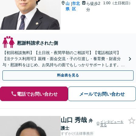
1:00（土日祝日）
山
市北
ら徒歩2
|
県
区
分
慰謝料請求された側
【初回相談無料】【土日祝・夜間早朝のご相談可】【電話相談可】
【法テラス利用可】親権・面会交流・子の引渡し・養育費・財産分
与・慰謝料をはじめ、お気持ちの面でもしっかりサポートします。よ
り良い人生の再スタートに向けて、一緒に歩みだしましょう。
料金表を見る
電話でお問い合わせ
メールでお問い合わせ
山口 秀哉
弁
インタビューを
見る
護士
すずかけ法律事務所