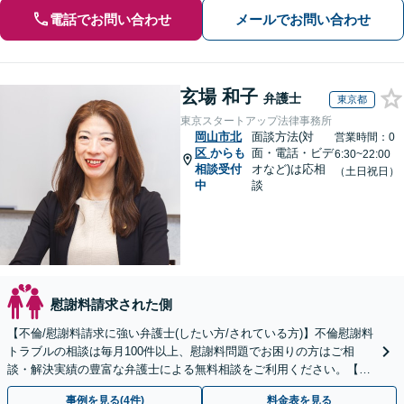
電話でお問い合わせ
メールでお問い合わせ
玄場 和子
弁護士
東京都
東京スタートアップ法律事務所
岡山市北
面談方法(対
営業時間：0
区
からも
面・電話・ビデ
6:30~22:00
相談受付
オなど)は応相
（土日祝日）
中
談
慰謝料請求された側
【不倫/慰謝料請求に強い弁護士(したい方/されている方)】不倫慰謝料
トラブルの相談は毎月100件以上、慰謝料問題でお困りの方はご相
談・解決実績の豊富な弁護士による無料相談をご利用ください。【初
回相談０円(電話)】【全国対応】
事例を見る(4件)
料金表を見る