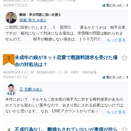
#慰謝料請求された側
#不倫慰謝料
#ダブル不倫
どの程度証拠価値があるのか ⇒前後のやり取りや誓約書の具体的内容
2026年7月31日
役にたった
1
を見ない限り、具体的な判断はできませんが、一定の証拠価値はある
と考えます。 ③ 借用書があっても、後から100万円を貸付扱いに変更
離婚・男女問題に強い弁護士
することは認められるのか。 ⇒おそらく１００万円は不当利得（受け
加藤 善大
弁護士
取る正当な権利がないのに利益を取得した）として返還請求されてい
ご質問に回答いたします。 １ 質問① 通るかどうかは、相手次第
るものかと推察しますので、 貸金返還ではないかと存じます。 ④ 私
ですが、裁判になって判決になる場合は、求償権の問題は触れられま
は現在、収入も不安定で貯金もなくリボ払い借金が既に約100万あり。
せんので、 相手が離婚しない場合は、１００万円程度となる可能
今年に再婚したが主人はお金に厳しい為、一括で220万円を支払う事は
性があると思われます。 交渉については、相手としても、裁判を
困難 仮に裁判で敗訴した場合でも、分割払いになる可能性はあります
するデメリットはありますから（経済的、時間的、精神的負担等）、
か。 ⇒判決となり敗訴してしまった場合は、強制執行により不動産等
反対にご自身が、裁判も辞さずという姿勢を示すことで、プラス
3
未成年の娘がネット恋愛で慰謝料請求を受けた場
の財産を差し押さえられ、そこから債権回収が図られることになりま
に働く可能性は有り得ます。 交渉で解決する多くの場合は、相手
合の対処法は？
すが、 和解であれば柔軟な解決が可能ですので、その場合は分割払
が弁護士に依頼しているケースで、５０万円以下で合意できる場合は
いにより支払うことも十分可能です。 ⑤ このような事情であれば、私
#慰謝料請求された側
#慰謝料請求したい側
#裁判
#婚約破棄
稀であると思います。 通常は、６０万円から８０万円程度になる
2026年7月27日
役にたった
3
は120万円のみ和解交渉を続けるべきでしょうか。 ⇒ご相談者様の認
ことが多いというのが私の印象です。 ２ 質問② ご記載の内容が
識を前提にすれば、１００万円も含めて返済する必要はないと考えら
減額を進めるうえでの交渉材料かと思います。 なお、ご自身が離
王 宣麟
れるため、 120万円のみについて交渉を続けることがベターかと存じ
弁護士
婚しないことは、交渉材料にはならないかと思いますので、ご注意く
ます。
ださい。 また、相手夫婦の婚姻関係が既に破綻していたことや、
本件において、そもそもご息女様の相手方に対する権利侵害があるの
相手女性が結婚しているとは知らなかったと主張することもあります
かどうかも疑わしい案件なので、あまり気にされる必要はないのでは
が、 ケースバイケースですので、ご自身の場合にそれらの主張が
ないかと思います。 なお、LINEアカウントからであっても、そこに紐
できるかはよくお考え下さい。 ３ 質問③ 違約金を５０万円とす
づけられた電話番号の開示→携帯電話会社から氏名・住所が開示され
る旨の交渉をすることが妥当かどうかという基準はありません。
るパターンはありえるものの、本件のような精神的損害が発生したと
公序良俗に反するような金額では、その条項自体が無効になり得ます
明確にいえないような案件において開示がなされる可能性も低いので
4
不貞行為なし、離婚もされていないが奥様が作ら