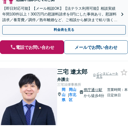
【即日対応可能】【メール相談OK】【法テラス利用可能】相談実績
年間100件以上！300万円の慰謝料請求を0円にした事例あり。慰謝料
請求／養育費／調停／熟年離婚など、ご相談から解決まで粘り強く対
応いたします。【土日祝・夜間相談も可能】
料金表を見る
電話でお問い合わせ
メールでお問い合わせ
三宅 遼太郎
インタビューを
見る
弁護士
三宅法律事務所
岡
岡山
県庁通り駅
営業時間：本
山
市北
|
日定休日
から徒歩4分
県
区