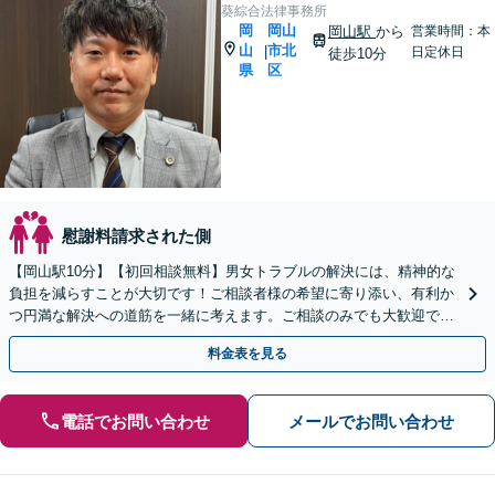
葵綜合法律事務所
岡
岡山
岡山駅
から
営業時間：本
山
市北
|
日定休日
徒歩10分
県
区
慰謝料請求された側
【岡山駅10分】【初回相談無料】男女トラブルの解決には、精神的な
負担を減らすことが大切です！ご相談者様の希望に寄り添い、有利か
つ円満な解決への道筋を一緒に考えます。ご相談のみでも大歓迎です
ので、まずはご相談ください。【夜間・休日相談可】
料金表を見る
電話でお問い合わせ
メールでお問い合わせ