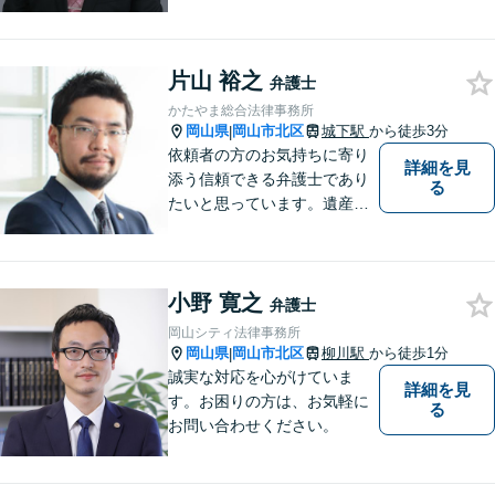
談予約可能】初回相談は無料
となっております。まずは、
お気軽にご相談ください。
片山 裕之
弁護士
かたやま総合法律事務所
岡山県
岡山市北区
城下駅
から徒歩3分
|
依頼者の方のお気持ちに寄り
詳細を見
添う信頼できる弁護士であり
る
たいと思っています。遺産分
割、交通事故、刑事事件、離
婚、不貞慰謝料、木企業法務
等に対応しています。お気軽
小野 寛之
にご相談ください。
弁護士
岡山シティ法律事務所
岡山県
岡山市北区
柳川駅
から徒歩1分
|
誠実な対応を心がけていま
詳細を見
す。お困りの方は、お気軽に
る
お問い合わせください。