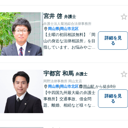
っている」という悩みをお持
ちの方は、どうぞお気軽にご
宮井 啓
相談ください。依頼者さまの
弁護士
サポートができるよう努めて
弁護士法人菊池綜合法律事務所
まいります。
岡山県
岡山市北区
|
【土曜の初回相談無料】「岡
詳細を見
山の身近な法律相談所」を目
る
指しています。お悩みやご不
安を抱えた方のお力になれる
よう、全力でサポートしてい
きます。どんなささいなこと
でも構いません。お気軽にご
宇都宮 和馬
弁護士
相談ください。【土曜日も受
岡野法律事務所 岡山支店
付可能】【専用駐車場あり】
岡山県
岡山市北区
岡山駅
から徒歩8分
|
【中四国九州最大級の弁護士
詳細を見
事務所】交通事故、借金問
る
題、離婚、相続など様々な問
題について、「何度でも無
料」の相談を行っています！
まずはお気軽にご相談くださ