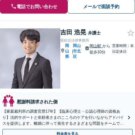
電話でお問い合わせ
メールで面談予約
吉田 浩晃
弁護士
葵綜合法律事務所
岡
岡山
岡山駅
から
営業時間：本
山
市北
|
日定休日
徒歩10分
県
区
慰謝料請求された側
【家庭裁判所の調査官歴17年】【臨床心理士・公認心理師の資格あ
り】法的サポートと依頼者さまのこころのケアを行いながらアドバイ
スを提供します。離婚に伴って発生するさまざまな問題をチームで連
携して一貫サポート【子連れ相談可】
料金表を見る