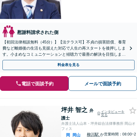
慰謝料請求された側
【初回法律相談無料（45分）】【法テラス可】不貞の損害賠償、養育
費など離婚後の生活も見据えた対応で人生の再スタートを後押ししま
す。小まめなコミュニケーションと傾聴力で最善の解決を目指します
【休日夜間対応】
料金表を見る
電話で面談予約
メールで面談予約
坪井 智之
弁
インタビューを
見る
護士
弁護士法人山本・坪井綜合法律事務所 岡山オ
フィス
柳川駅
か
営業時間：08:00~2
岡
岡山