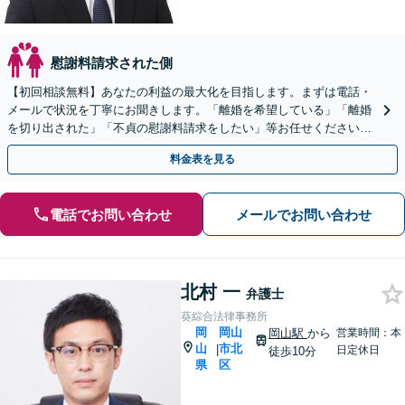
慰謝料請求された側
【初回相談無料】あなたの利益の最大化を目指します。まずは電話・
メールで状況を丁寧にお聞きします。「離婚を希望している」「離婚
を切り出された」「不貞の慰謝料請求をしたい」等お任せください。
【リーズナブルな料金設定】
料金表を見る
電話でお問い合わせ
メールでお問い合わせ
北村 一
弁護士
葵綜合法律事務所
岡
岡山
岡山駅
から
営業時間：本
山
市北
|
日定休日
徒歩10分
県
区