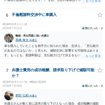
支払う総額の相場ですので、 ご自身が全額支払った場合は相手女性に
半額程度の支払を求める、 求償ができることになります。 その求償権
を放棄する場合の慰謝料相場は、６０万円から８０万円程度になるこ
6
不倫慰謝料交渉中に車購入
とが多いです。 （相手夫婦が離婚しませんので、減額してでも求償権
を放棄してもらうメリットがあることになります。） ５年後に離婚す
#慰謝料請求された側
る可能性について、慰謝料額に影響が出る可能性はないと考えます。
2026年7月21日
役にたった
2
最後に、ご依頼になる場合の弁護士費用は、ご依頼になる弁護士によ
離婚・男女問題に強い弁護士
り異なりますので、直接ご確認いただくといいですよ。 ご質問に対す
髙橋 俊太
弁護士
る回答は以上ですが、可能であれば、ご依頼になるかは別にして、お
車を購入していたことを相手方に知られた場合、交渉上、「支払能力
近くの弁護士に直接相談されて、今後の対応についてアドバイスを求
があるのではないか」と見られ、減額交渉に影響する可能性はありま
めることをおすすめいたします。 ご参考にしていただけますと幸いで
す。もっとも、慰謝料額は、支払能力だけで決まるものではなく、不
す。
貞行為の有無、やり取りの内容、会っていた回数、夫婦関係への影
響、離婚・別居の有無、証拠関係等によって判断されます。 ご記載の
ように、LINEのやり取りと数回の食事のみで性交渉がないのであれ
7
弁護士費用の成功報酬、請求取り下げで減額可能
ば、原則として不貞慰謝料支払義務は否定されます。他方で、性交渉
か？
がない場合でも、親密なやり取りの内容や関係の態様によっては、婚
#慰謝料請求された側
#離婚の慰謝料
姻共同生活の平穏を害したとして、例外的に慰謝料支払義務が肯定さ
2026年7月26日
役にたった
2
れることもあります。 すでに弁護士に依頼されているのであれば、車
の購入事情も含めて説明し、支払能力の問題と、そもそもの慰謝料額
肥田 弘昭
弁護士
の相当性を分けて交渉してもらう方がよいでしょう。
弁護士さんが動く前に請求の取り下げとなった場合、成功報酬の減額