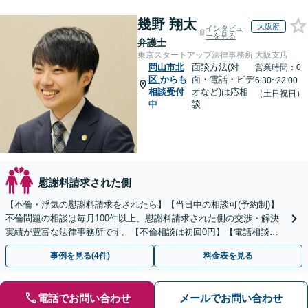
幾野 翔太
大阪府
インタビュ
ーを見る
弁護士
東京スタートアップ法律事務所 大阪支店
岡山市北
面談方法(対
営業時間：0
区
からも
面・電話・ビデ
6:30~22:00
相談受付
オなど)は応相
（土日祝日）
中
談
慰謝料請求された側
【不倫・浮気の慰謝料請求をされたら】【当日中の相談可(予約制)】
不倫問題の相談は毎月100件以上、慰謝料請求された側の交渉・解決
実績が豊富な法律事務所です。【不倫相談は初回0円】【電話相談で
ご契約まで対応可/来所不要】
事例を見る(4件)
料金表を見る
電話でお問い合わせ
メールでお問い合わせ