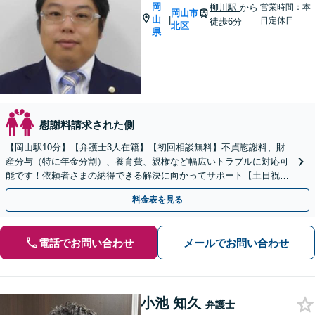
岡
柳川駅
から
営業時間：本
岡山市
山
|
日定休日
徒歩6分
北区
県
慰謝料請求された側
【岡山駅10分】【弁護士3人在籍】【初回相談無料】不貞慰謝料、財
産分与（特に年金分割）、養育費、親権など幅広いトラブルに対応可
能です！依頼者さまの納得できる解決に向かってサポート【土日祝／
夜間対応可】【当日／電話相談可】
料金表を見る
電話でお問い合わせ
メールでお問い合わせ
小池 知久
弁護士