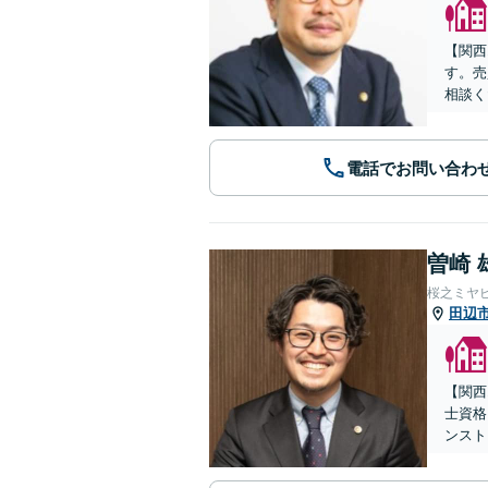
【関西
す。売
相談く
電話でお問い合わ
曽崎 
桜之ミヤ
田辺
【関西
士資格
ンスト