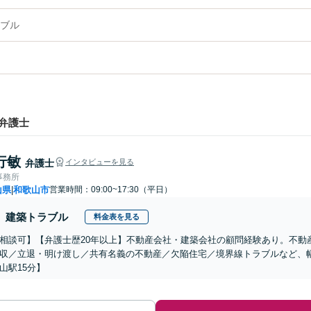
ブル
弁護士
行敏
弁護士
インタビューを見る
事務所
山県
和歌山市
営業時間：09:00~17:30（平日）
|
建築トラブル
料金表を見る
相談可】【弁護士歴20年以上】不動産会社・建築会社の顧問経験あり。不動
収／立退・明け渡し／共有名義の不動産／欠陥住宅／境界線トラブルなど、
山駅15分】