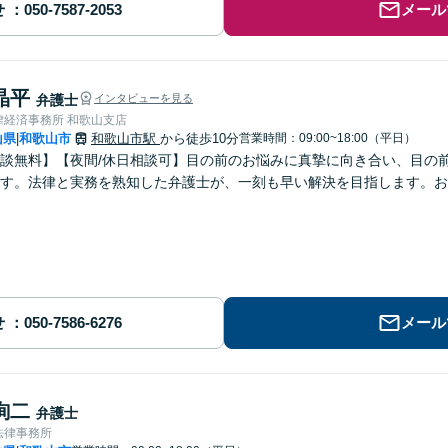
せ
メール
晶平
弁護士
インタビューを見る
律経済事務所 和歌山支店
山県
和歌山市
和歌山市駅
から徒歩10分
営業時間：09:00~18:00（平日）
|
談無料】【夜間/休日相談可】目の前のお悩みに真摯に向き合い、目の
す。法律と実務を熟知した弁護士が、一刻も早い解決を目指します。お
せ
メール
詢二
弁護士
法律事務所