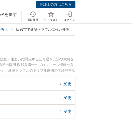
弁護士の方はこちら
&Aを探す
閲覧履歴
マイリスト
ログイン
弁護士
田辺市で建築トラブルに強い弁護士
不動産・住まいに関係する立ち退き交渉や家賃交
務所の岡田 政和弁護士のプロフィール情報や弁
い』『建築トラブルのトラブル解決の実績豊富な
の相談者さんにおすすめです。
変更
変更
変更