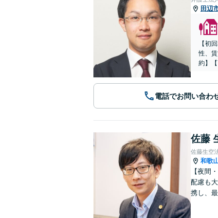
田辺
【初回
性、賃
約】【
電話でお問い合わ
佐藤 
佐藤生空
和歌
【夜間・
配慮も大
携し、最