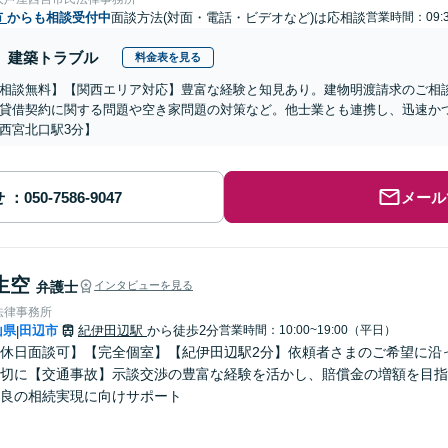
市
からも相談受付中
面談方法(対面・電話・ビデオなど)は応相談
営業時間：09:3
建築トラブル
料金表を見る
相談無料】【関西エリア対応】豊富な経験と知見あり。建物明渡請求のご相
貸借契約に関する問題や空き家問題の対策など。他士業とも連携し、迅速か
西宮北口駅3分】
せ
メール
生空
弁護士
インタビューを見る
法律事務所
山県
田辺市
紀伊田辺駅
から徒歩2分
営業時間：10:00~19:00（平日）
|
休日面談可】【完全個室】【紀伊田辺駅2分】依頼者さまのご希望に沿
切に【交通事故】示談交渉の豊富な経験を活かし、賠償金の増額を目指
良の相続実現に向けサポート