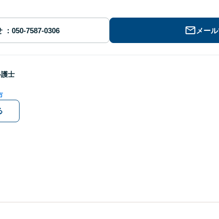
せ
メール
弁護士
市
る