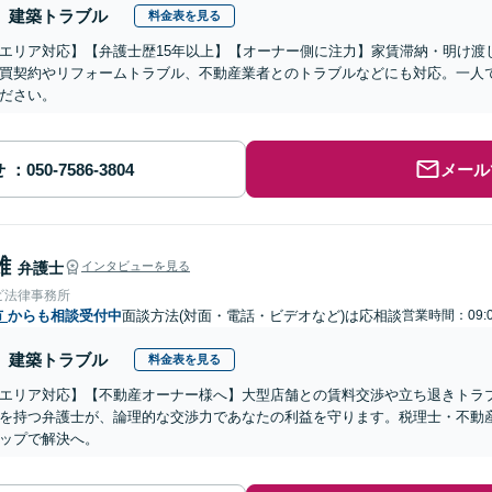
建築トラブル
料金表を見る
エリア対応】【弁護士歴15年以上】【オーナー側に注力】家賃滞納・明け渡
買契約やリフォームトラブル、不動産業者とのトラブルなどにも対応。一人
ださい。
せ
メール
雄
弁護士
インタビューを見る
ビ法律事務所
市
からも相談受付中
面談方法(対面・電話・ビデオなど)は応相談
営業時間：09:0
建築トラブル
料金表を見る
エリア対応】【不動産オーナー様へ】大型店舗との賃料交渉や立ち退きトラ
を持つ弁護士が、論理的な交渉力であなたの利益を守ります。税理士・不動
ップで解決へ。