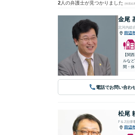
2
人の弁護士が見つかりました
(検索結
金尾 
北河内総
田辺
【関西
ルなど
間・休
電話でお問い合わ
松尾 
F＆J法律
田辺