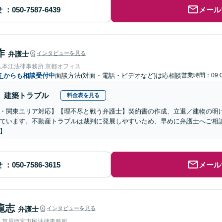
せ
メール
作
弁護士
インタビューを見る
人本江法律事務所 京都オフィス
市
からも相談受付中
面談方法(対面・電話・ビデオなど)は応相談
営業時間：09:0
建築トラブル
料金表を見る
・関東エリア対応】【理不尽と戦う弁護士】契約書の作成、立退／建物の明
ています。不動産トラブルは裁判に発展しやすいため、早めに弁護士へご相談
】
せ
メール
龍志
弁護士
インタビューを見る
人芦屋西宮市民法律事務所