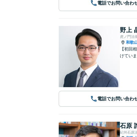
電話でお問い合わ
野上 
虎ノ門法
和歌
【初回相
けていま
電話でお問い合わ
石原 
紀州石原