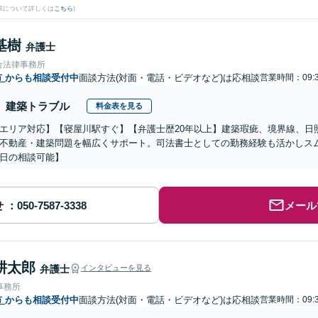
果について詳しくは
こちら
)
基樹
弁護士
合法律事務所
市
からも相談受付中
面談方法(対面・電話・ビデオなど)は応相談
営業時間：09:3
建築トラブル
料金表を見る
エリア対応】【寝屋川駅すぐ】【弁護士歴20年以上】建築瑕疵、境界線、日
不動産・建築問題を幅広くサポート。司法書士としての勤務経験も活かしス
日の相談可能】
せ
メール
耕太郎
弁護士
インタビューを見る
事務所
市
からも相談受付中
面談方法(対面・電話・ビデオなど)は応相談
営業時間：09:3