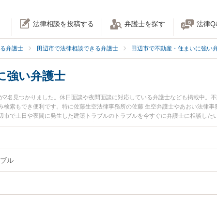
法律相談を投稿する
弁護士を探す
法律Q
る弁護士
田辺市で法律相談できる弁護士
田辺市で不動産・住まいに強い
に強い弁護士
が2名見つかりました。休日面談や夜間面談に対応している弁護士なども掲載中。
み検索もでき便利です。特に佐藤生空法律事務所の佐藤 生空弁護士やあおい法律事
辺市で土日や夜間に発生した建築トラブルのトラブルを今すぐに弁護士に相談した
建築トラブルを法律相談できる田辺市内の弁護士に相談予約したい』などでお困り
ブル