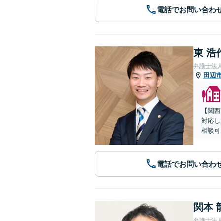
電話でお問い合わ
東 浩
弁護士法
田辺
【関西
対応し
相談可
電話でお問い合わ
関本 
弁護士法