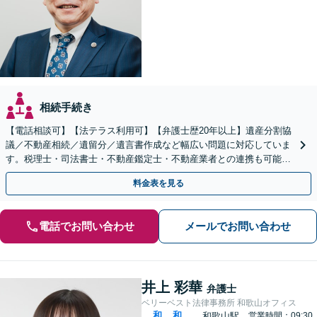
相続手続き
【電話相談可】【法テラス利用可】【弁護士歴20年以上】遺産分割協
議／不動産相続／遺留分／遺言書作成など幅広い問題に対応していま
す。税理士・司法書士・不動産鑑定士・不動産業者との連携も可能。
生前対策をお考えの方はお早めにご相談ください
料金表を見る
電話でお問い合わせ
メールでお問い合わせ
井上 彩華
弁護士
ベリーベスト法律事務所 和歌山オフィス
和
和
和歌山駅
営業時間：09:30