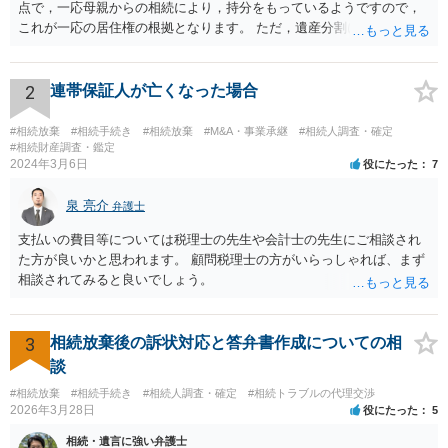
点で，一応母親からの相続により，持分をもっているようですので，
これが一応の居住権の根拠となります。 ただ，遺産分割により，母の
持分を父親が取得した場合，住み続けるのは難しいかも知れません。
2
連帯保証人が亡くなった場合
#相続放棄
#相続手続き
#相続放棄
#M&A・事業承継
#相続人調査・確定
#相続財産調査・鑑定
2024年3月6日
役にたった
7
泉 亮介
弁護士
支払いの費目等については税理士の先生や会計士の先生にご相談され
た方が良いかと思われます。 顧問税理士の方がいらっしゃれば、まず
相談されてみると良いでしょう。
3
相続放棄後の訴状対応と答弁書作成についての相
談
#相続放棄
#相続手続き
#相続人調査・確定
#相続トラブルの代理交渉
2026年3月28日
役にたった
5
相続・遺言に強い弁護士