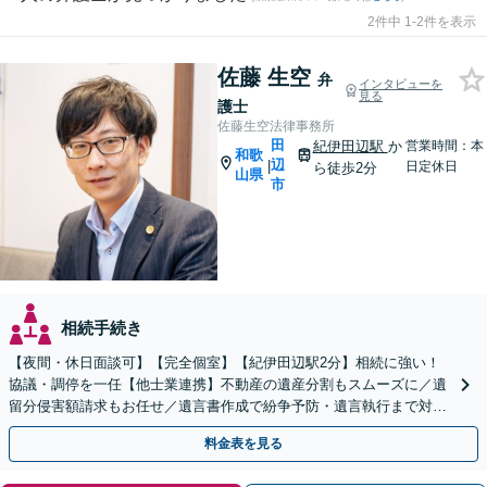
2件中 1-2件を表示
佐藤 生空
弁
インタビューを
見る
護士
佐藤生空法律事務所
田
紀伊田辺駅
か
営業時間：本
和歌
辺
|
日定休日
ら徒歩2分
山県
市
相続手続き
【夜間・休日面談可】【完全個室】【紀伊田辺駅2分】相続に強い！
協議・調停を一任【他士業連携】不動産の遺産分割もスムーズに／遺
留分侵害額請求もお任せ／遺言書作成で紛争予防・遺言執行まで対応
／精神面のサポートも心がけ、依頼者さまの利益獲得へ尽力
料金表を見る