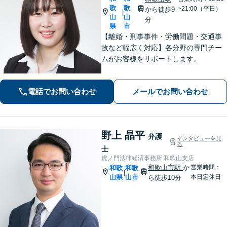
歌
歌
~21:00（平日）
から徒歩9
|
山
山
分
県
市
【離婚・刑事事件・労働問題・交通事
故など幅広く対応】各分野の専門チー
ムがお客様をサポートします。
電話でお問い合わせ
メールでお問い合わせ
野上 晶平
弁護
インタビューを見
る
士
虎ノ門法律経済事務所 和歌山支店
和歌山市駅
か
営業時間：
和歌
和歌
|
山県
山市
本日定休日
ら徒歩10分