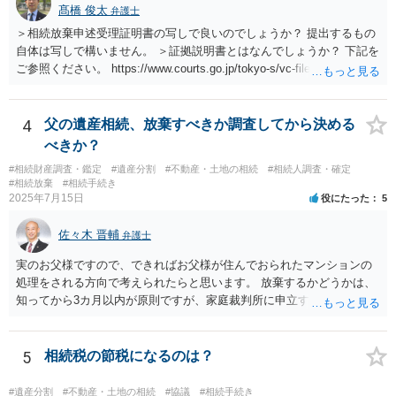
髙橋 俊太
弁護士
＞相続放棄申述受理証明書の写しで良いのでしょうか？ 提出するもの
自体は写しで構いません。 ＞証拠説明書とはなんでしょうか？ 下記を
ご参照ください。 https://www.courts.go.jp/tokyo-s/vc-files/tokyo-s/file/
14-1kisairei.pdf
4
父の遺産相続、放棄すべきか調査してから決める
べきか？
#相続財産調査・鑑定
#遺産分割
#不動産・土地の相続
#相続人調査・確定
#相続放棄
#相続手続き
2025年7月15日
役にたった
5
佐々木 晋輔
弁護士
実のお父様ですので、できればお父様が住んでおられたマンションの
処理をされる方向で考えられたらと思います。 放棄するかどうかは、
知ってから3カ月以内が原則ですが、家庭裁判所に申立すれば3カ月の
期間を伸長することができます。 その間に、財産の状況を調査して、
放棄するかどうか決めることができます。 銀行やサラ金が数年も放置
することはありませんので、数年後に借金が発見される可能性はほぼ
5
相続税の節税になるのは？
ありません。 なお、私が扱った相続放棄を検討していた案件で、期間
伸長して調査したところ、サラ金に対する過払金など相当な財産が見
#遺産分割
#不動産・土地の相続
#協議
#相続手続き