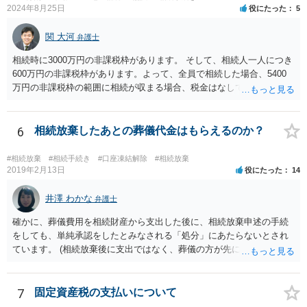
つかったため相続したという事例がありました。
2024年8月25日
役にたった
5
関 大河
弁護士
相続時に3000万円の非課税枠があります。 そして、相続人一人につき
600万円の非課税枠があります。よって、全員で相続した場合、5400
万円の非課税枠の範囲に相続が収まる場合、税金はなしです。 一人が
相続放棄すると、600万円の枠が一つ減ります。よって、4800万円の
範囲となります。 一般的には、全員で相続する方が税金はお得です。
また、全員で相続しても、話し合いの結果、親がすべて相続と決める
6
相続放棄したあとの葬儀代金はもらえるのか？
こともできます。この場合でも相続の非課税枠は、全員で相続した540
0万円分使えます。 父が亡くなり、母が全部相続すると、母から三人
#相続放棄
#相続手続き
#口座凍結解除
#相続放棄
で相続する際は、4800万円が非課税枠となります。 そうすると、母が
2019年2月13日
役にたった
14
亡くなってから相続すると、両親のどちらかが亡くなってから相続す
るより非課税の枠が減少します。 計画的に相続をするのがおすすめと
井澤 わかな
弁護士
いうことになります。これ以外にも気をつける点はあるかもしれませ
確かに、葬儀費用を相続財産から支出した後に、相続放棄申述の手続
んので、一度相談して想定するのがおすすめと思います。
をしても、単純承認をしたとみなされる「処分」にあたらないとされ
ています。 (相続放棄後に支出ではなく、葬儀の方が先に来るのが通常
だと思いますので、葬儀→葬儀費用を相続財産から支出→相続放棄申
述の手続ということだと思いますが) ただ、葬儀費用ならいくらでもよ
いということではなく、身分相応の、社会的儀式として当然認められ
7
固定資産税の支払いについて
る程度の金額に留まると考えた方がよいです。 もし、相続人の皆さん