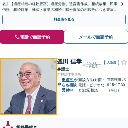
名】【遺産相続の経験豊富】遺産分割、遺言書作成、相続放棄、民事
信託、相続対策、株式・事業の相続、暗号資産の相続等につき豊富な
対応実績。【バリアフリー】【完全個室対応】
料金表を見る
電話で面談予約
メールで面談予約
釜田 佳孝
大阪府
インタビュ
ーを見る
弁護士
大和法律事務所
営業時間：0
田辺市
か
面談方法(対面・
らも相談
電話・ビデオな
9:15~17:30
受付中
ど)は応相談
（平日）
相続手続き