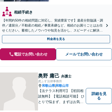
相続手続き
【年間約50件の相続問題に対応し、実績豊富です】遺産分割協議・調
停／遺留分／不動産の相続／事業承継など、相続のお困りごとはお任
せください。蓄積したノウハウや知見を活かし、スピーディに解決を
目指します【初回相談30分無料】【和歌山市駅５分】
料金表を見る
電話でお問い合わせ
メールでお問い合わせ
奥野 庸己
弁護士
虎ふす法律事務所
和歌山県
和歌山市
|
【法テラス利用可】【初回相
詳細を見
談無料】【電話相談可能】 ひ
る
とりで悩まず、まずはお気軽
にご相談ください。 早い段階