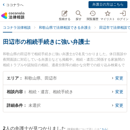
弁護士の方はこちら
ココナラへ
投稿する
探す
閲覧履歴
マイリスト
ログイン
ココナラ法律相談
和歌山県で法律相談できる弁護士
田辺市で法律相談
田辺市の相続手続きに強い弁護士
和歌山県の田辺市で相続手続きに強い弁護士が2名見つかりました。休日面談や
夜間面談に対応している弁護士なども掲載中。相続・遺言に関係する家族間の
相続トラブルや認知症の相続、遺産分割等の細かな分野での絞り込み検索もで
き便利です。特に佐藤生空法律事務所の佐藤 生空弁護士やあおい法律事務所の
岡田 政和弁護士のプロフィール情報や弁護士費用、強みなどが注目されていま
エリア
和歌山県、田辺市
変更
す。『田辺市で土日や夜間に発生した相続手続きのトラブルを今すぐに弁護士
に相談したい』『相続手続きのトラブル解決の実績豊富な近くの弁護士を検索
相談内容
相続・遺言、相続手続き
変更
したい』『初回相談無料で相続手続きを法律相談できる田辺市内の弁護士に相
談予約したい』などでお困りの相談者さんにおすすめです。
詳細条件
未選択
変更
2
人の弁護士が見つかりました
(検索結果について詳しくは
こちら
)