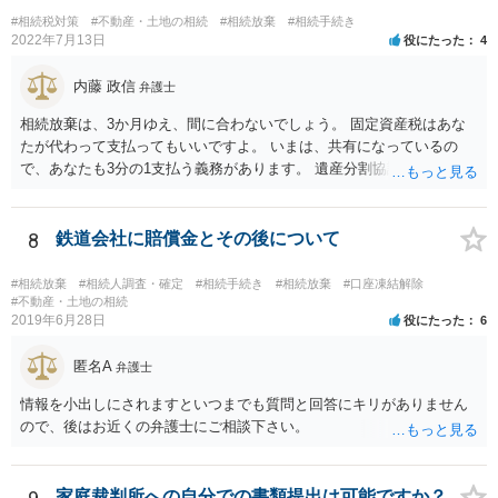
に葬儀費用を支出する経済力がなく、質素な葬儀を行った費用であれ
#相続税対策
#不動産・土地の相続
#相続放棄
#相続手続き
ば相続財産から支出しても単純承認と認められない可能性が高いの
2022年7月13日
役にたった
4
で、相続放棄申述が受理される可能性も高いと思います。
内藤 政信
弁護士
相続放棄は、3か月ゆえ、間に合わないでしょう。 固定資産税はあな
たが代わって支払ってもいいですよ。 いまは、共有になっているの
で、あなたも3分の1支払う義務があります。 遺産分割協議をして、不
動産取得者を決めて、相続登記する必要があります。 登記名義人に支
払い義務があります。
8
鉄道会社に賠償金とその後について
#相続放棄
#相続人調査・確定
#相続手続き
#相続放棄
#口座凍結解除
#不動産・土地の相続
2019年6月28日
役にたった
6
匿名A
弁護士
情報を小出しにされますといつまでも質問と回答にキリがありません
ので、後はお近くの弁護士にご相談下さい。
家庭裁判所への自分での書類提出は可能ですか？