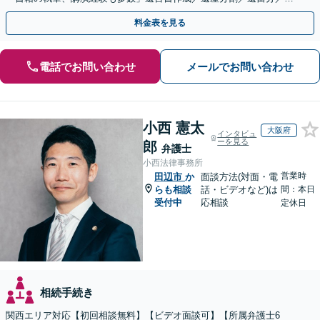
続放棄など【休日・夜間面談可】【完全個室対応】
料金表を見る
電話でお問い合わせ
メールでお問い合わせ
小西 憲太
大阪府
インタビュ
ーを見る
郎
弁護士
小西法律事務所
営業時
田辺市
か
面談方法(対面・電
らも相談
話・ビデオなど)は
間：本日
受付中
応相談
定休日
相続手続き
関西エリア対応【初回相談無料】【ビデオ面談可】【所属弁護士6