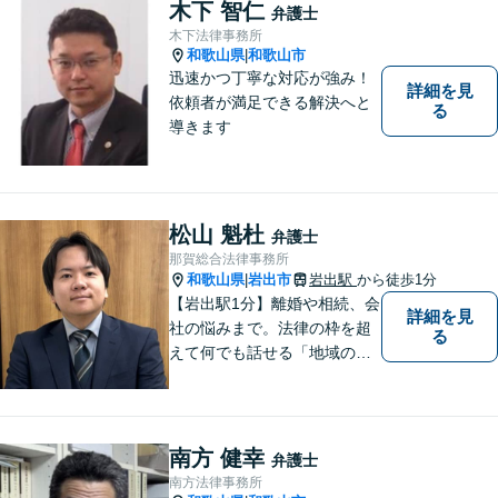
木下 智仁
弁護士
木下法律事務所
和歌山県
和歌山市
|
迅速かつ丁寧な対応が強み！
詳細を見
依頼者が満足できる解決へと
る
導きます
松山 魁杜
弁護士
那賀総合法律事務所
和歌山県
岩出市
岩出駅
から徒歩1分
|
【岩出駅1分】離婚や相続、会
詳細を見
社の悩みまで。法律の枠を超
る
えて何でも話せる「地域のか
かりつけ弁護士」として、一
歩前へ進む安心を。一つひと
つのご縁を大切に、紀の川市
育ちの私が丁寧にサポートし
南方 健幸
弁護士
ます。【丁寧なヒアリング】
南方法律事務所