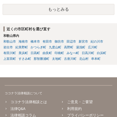
もっとみる
近くの市区町村を選び直す
和歌山県内
和歌山市
海南市
橋本市
有田市
御坊市
田辺市
新宮市
紀の川市
岩出市
紀美野町
かつらぎ町
九度山町
高野町
湯浅町
広川町
有田川町
美浜町
日高町
由良町
印南町
みなべ町
日高川町
白浜町
上富田町
すさみ町
那智勝浦町
太地町
古座川町
北山村
串本町
ココナラ法律相談について
ココナラ法律相談とは
ご意見・ご要望
法律Q&A
利用規約
法律相談コラム
プライバシーポリシー