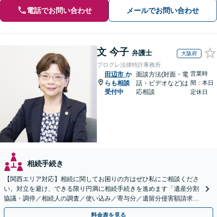
電話でお問い合わせ
メールでお問い合わせ
文 今子
弁護士
大阪府
プログレ法律特許事務所
営業時
田辺市
か
面談方法(対面・電
らも相談
話・ビデオなど)は
間：本日
受付中
応相談
定休日
相続手続き
【関西エリア対応】相続に関してお困りの方はぜひ私にご相談くださ
い。対立を避け、できる限り円満に相続手続きを進めます「遺産分割
協議・調停／相続人の調査／使い込み／寄与分／遺留分侵害額請求／
相続放棄（借金の相続）／遺言書作成【休日・夜間相談可】
料金表を見る