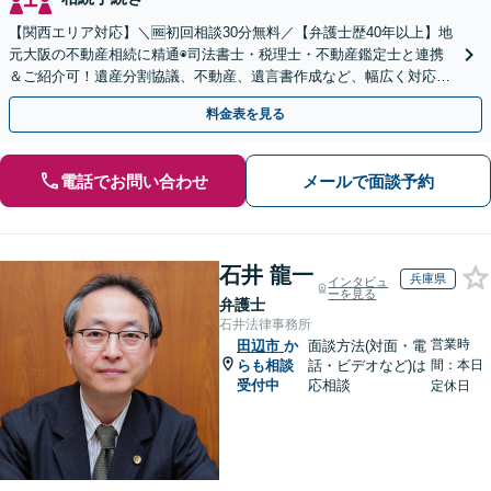
【関西エリア対応】＼🆓初回相談30分無料／【弁護士歴40年以上】地
元大阪の不動産相続に精通◉司法書士・税理士・不動産鑑定士と連携
＆ご紹介可！遺産分割協議、不動産、遺言書作成など、幅広く対応し
ます。お気軽にご相談ください
料金表を見る
電話でお問い合わせ
メールで面談予約
石井 龍一
兵庫県
インタビュ
ーを見る
弁護士
石井法律事務所
営業時
田辺市
か
面談方法(対面・電
らも相談
話・ビデオなど)は
間：本日
受付中
応相談
定休日