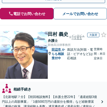
電話でお問い合わせ
メールでお問い合わせ
田村 義史
大阪府
インタビュ
ーを見る
弁護士
新穂高法律事務所
営業時
田辺市
か
面談方法(対面・電
らも相談
話・ビデオなど)は
間：本日
受付中
応相談
定休日
相続手続き
【北新地駅７分】【初回相談無料】【弁護士歴22年】「遺産総額3億
円以上の高額事案」「1億5000万円の遺留分を獲得」など経験豊富
「書籍の執筆、講演経験も多数」遺言書作成／遺産分割／遺留分／相