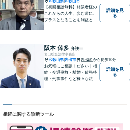
【休日や夜間相談も柔軟に対
和歌山県
和歌山市
|
応】
【初回相談無料】相談者様の
詳細を見
これからの人生、歩む道に、
る
プラスとなることを利益と考
え、相談者の人生を背負って
活動してまいります。和歌山
はもちろん、関西・関東から
ご相談いただくこともありま
阪本 倖多
弁護士
す。
岩出総合法律事務所
和歌山県
岩出市
岩出駅
から徒歩10分
|
お気軽にご相談ください｜相
詳細を見
続・交通事故・離婚・債務整
る
理・刑事事件など様々な法律
問題に対応｜相続、交通事
故、不貞問題については初回3
0分無料相談あり｜夜間・休
日・オンライン相談OK（要予
約）｜丁寧な報告とスピード
相続に関する診断ツール
対応で安心をお届けします