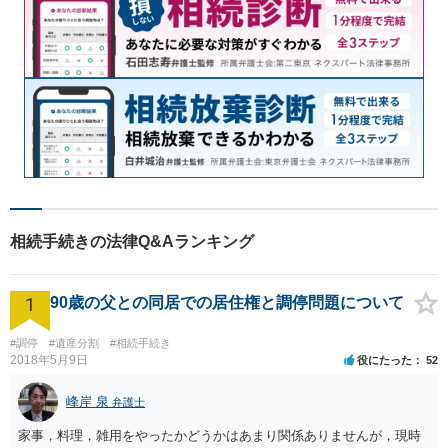
相続手続きの法律Q&Aランキング
1
90歳の父との同居での居住権と調停問題について
#調停
#遺産分割
#相続手続き
2018年5月9日
役にたった
52
峰岸 泉
弁護士
家事，料理，雑用をやったかどうかはあまり関係ありませんが，現時