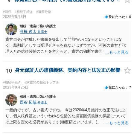
9
#調停
#相続手続き
#遺産分割
2025年5月8日
役にたった
5
相続・遺言に強い弁護士
髙橋 俊太
弁護士
貴方自身が作成した書面を提出して門前払いになるということはな
く、裁判所としては受理せざるを得ないはずですが、今後の貴方と代
理人との信頼関係のことを考えると、貴方の独断で書面を提出したり
裁判所に電話したりするのはお勧めしにくいところです。 現在の弁護
士が主張書面の提出を渋っているようですが、弁護士として提出の実
益がないと考えている可能性もあると思いますので、そのあたりも含
10
身元保証人の賠償義務、契約内容と法改正の影響
めて、弁護士見解を確認等するためによく打ち合わせた方がよいと思
います。単に面倒臭いということで書面提出をしないということであ
#相続手続き
#家族間の相続トラブル
れば、当該弁護士との委任関係を修了した上で、貴方のほうで書面提
2023年9月26日
役にたった
7
出することを検討なさった方がよいでしょう。
相続・遺言に強い弁護士
西谷 拓哉
弁護士
一般的ですが、古い書式ですね。 今は2020年4月施行の改正民法によ
り、個人根保証といういわゆる包括的な損害賠償義務の保証について
は上限を定める必要があります(極度額といいます。)。 この書式にサ
インしても、実際は連帯保証部分は民法465条の2②により無効とな
り、会社側は請求できない可能性が高そうです。