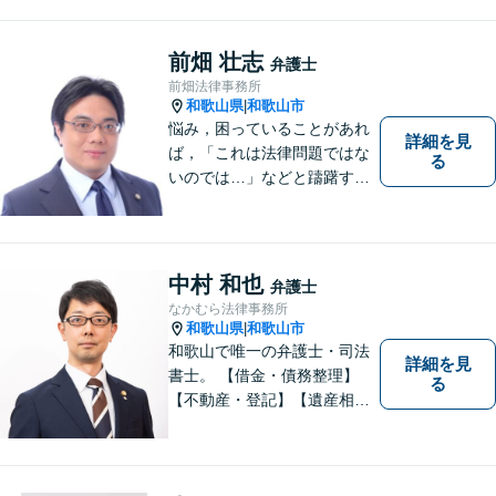
でのご相談が、有利で納得し
た解決につながります。
前畑 壮志
弁護士
前畑法律事務所
和歌山県
和歌山市
|
悩み，困っていることがあれ
詳細を見
ば，「これは法律問題ではな
る
いのでは…」などと躊躇する
ことなく，「まずは相談して
みよう」と法律相談にお越し
いただける事務所を目指して
おります。弁護士前畑壮志は
中村 和也
弁護士
全力で，最善の答えを探せる
なかむら法律事務所
ようお手伝いいたします。
和歌山県
和歌山市
|
和歌山で唯一の弁護士・司法
詳細を見
書士。 【借金・債務整理】
る
【不動産・登記】【遺産相
続】【離婚】を得意とする事
務所です。 初回の相談無料。
土曜日曜祝日も予約可。