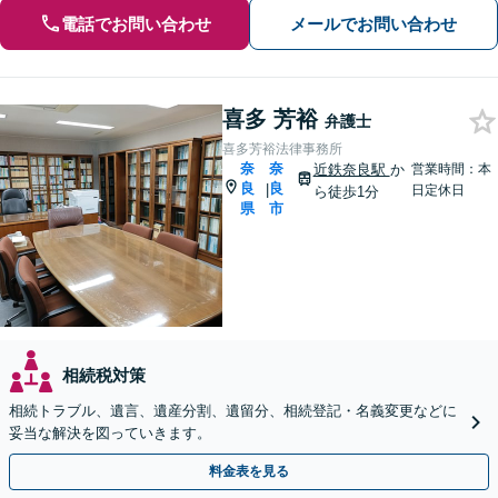
電話でお問い合わせ
メールでお問い合わせ
喜多 芳裕
弁護士
喜多芳裕法律事務所
奈
奈
近鉄奈良駅
か
営業時間：本
良
良
|
日定休日
ら徒歩1分
県
市
相続税対策
相続トラブル、遺言、遺産分割、遺留分、相続登記・名義変更などに
妥当な解決を図っていきます。
料金表を見る