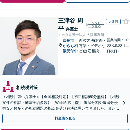
三津谷 周
大阪府
インタビュ
ーを見る
平
弁護士
ミカタ弁護士法人 大阪事務所
営業時間：10:
奈良市
面談方法(対面・
からも相
電話・ビデオな
00~18:00（土
談受付中
ど)は応相談
日祝日）
相続税対策
＜相続に強い弁護士＞【全国相談対応】【初回相談60分無料】【相続
案件の相談・解決実績多数】【WEB面談可能】 遺産分割や遺留分侵
害など数多くの相続問題の相談を受け解決に導いてきました。また、
過去に１００件超の遺言作成のお手伝いをしました。
料金表を見る