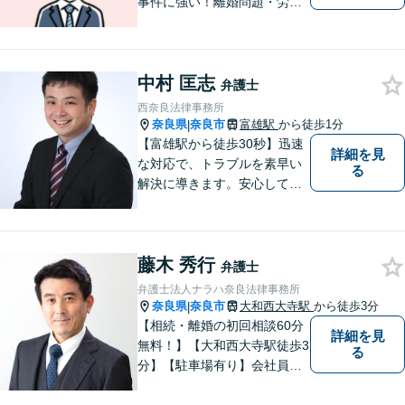
事件に強い！離婚問題・労働
問題・借金トラブルなど幅広
く解決。丁寧なサポート＆親
身な姿勢を心がけて対応！相
中村 匡志
談しやすい弁護士を目指す
弁護士
【夜間・休日面談可】【完全
西奈良法律事務所
個室】【近鉄奈良駅5分】
奈良県
奈良市
富雄駅
から徒歩1分
|
【富雄駅から徒歩30秒】迅速
詳細を見
な対応で、トラブルを素早い
る
解決に導きます。安心して話
せる雰囲気ですので、まずは
お気軽にご相談ください。刑
事事件・離婚/男女問題・相
藤木 秀行
続・遺言・交通事故・借金・
弁護士
債務整理などはお任せくださ
弁護士法人ナラハ奈良法律事務所
い。
奈良県
奈良市
大和西大寺駅
から徒歩3分
|
【相続・離婚の初回相談60分
詳細を見
無料！】【大和西大寺駅徒歩3
る
分】【駐車場有り】会社員を
経験したことで「普通の人」