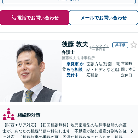
電話でお問い合わせ
メールでお問い合わせ
後藤 敦夫
兵庫県
インタビュ
ーを見る
弁護士
後藤敦夫法律事務所
営業時
奈良市
か
面談方法(対面・電
らも相談
話・ビデオなど)は
間：本日
受付中
応相談
定休日
相続税対策
【関西エリア対応】【初回相談無料】地元密着型の法律事務所の弁護
士が、あなたの相続問題を解決します「不動産が絡む遺産分割も的確
に対応」「相続放棄の手続き可」円滑な相続をおこなうため、相続問