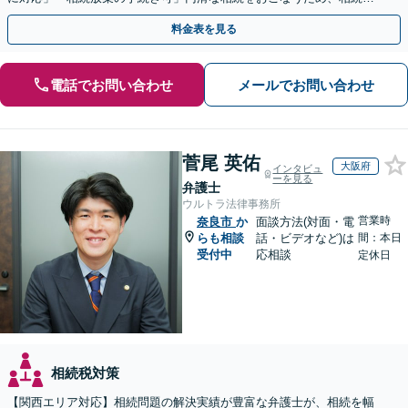
題は自分の代で解決しましょう【完全個室制】
料金表を見る
電話でお問い合わせ
メールでお問い合わせ
菅尾 英佑
大阪府
インタビュ
ーを見る
弁護士
ウルトラ法律事務所
営業時
奈良市
か
面談方法(対面・電
らも相談
話・ビデオなど)は
間：本日
受付中
応相談
定休日
相続税対策
【関西エリア対応】相続問題の解決実績が豊富な弁護士が、相続を幅