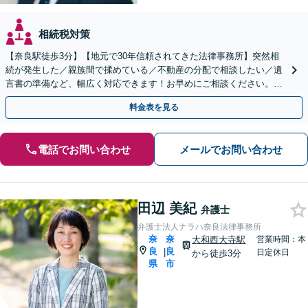
相続税対策
【奈良駅徒歩3分】【地元で30年信頼されてきた法律事務所】突然相
続が発生した／親族間で揉めている／不動産の分配で相談したい／遺
言書の準備など、幅広く対応できます！お早めにご相談ください。他
士業と連携しスピーディーな解決を目指します
料金表を見る
電話でお問い合わせ
メールでお問い合わせ
田辺 美紀
弁護士
弁護士法人ナラハ奈良法律事務所
奈
奈
大和西大寺駅
営業時間：本
良
良
|
日定休日
から徒歩3分
県
市