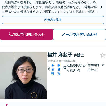
【初回相談60分無料】【学園前駅3分】相続の「何から始める？」を
代表弁護士が直接解決します。遺産分割や財産調査など、ご家族の絆
を守るための最適な進め方をご提案します。まずはお気軽にご相談く
ださい【オンライン相談可】
料金表を見る
電話でお問い合わせ
メールでお問い合わせ
福井 麻起子
弁護士
登大路総合法律事務所
奈
奈
近鉄奈良駅
か
営業時間：本
良
良
|
日定休日
ら徒歩5分
県
市