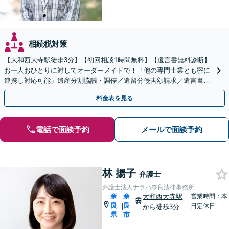
相続税対策
【大和西大寺駅徒歩3分】【初回相談1時間無料】【遺言書無料診断】
お一人おひとりに対してオーダーメイドで！「他の専門士業とも密に
連携し対応可能」遺産分割協議・調停／遺留分侵害額請求／遺言書作
成／相続放棄など【土曜・夜間対応可】【完全個室対応】
料金表を見る
電話で面談予約
メールで面談予約
林 揚子
弁護士
弁護士法人ナラハ奈良法律事務所
奈
奈
大和西大寺駅
営業時間：本
良
良
|
日定休日
から徒歩3分
県
市