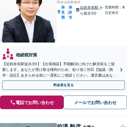
岡本法律事務所
奈
奈
近鉄奈良駅
か
営業時間：本
良
良
|
日定休日
ら徒歩3分
県
市
相続税対策
【近鉄奈良駅徒歩3分】【出張相談】早期解決に向けた解決策をご提
案します。あなたが受け取る権利のため、粘り強く対応【協議・調
停・訴訟】あきらめる前に一度私にご相談ください。遺言書はあなた
の意志を反映し、トラブル予防のための内容を作成。
料金表を見る
電話でお問い合わせ
メールでお問い合わせ
前澤 毅彦