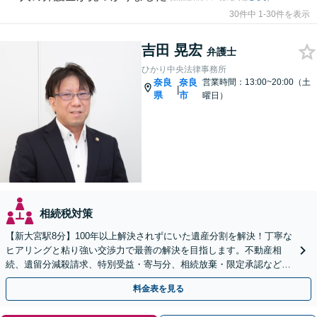
30件中 1-30件を表示
吉田 晃宏
弁護士
ひかり中央法律事務所
奈良
奈良
営業時間：13:00~20:00（土
|
県
市
曜日）
相続税対策
【新大宮駅8分】100年以上解決されずにいた遺産分割を解決！丁寧な
ヒアリングと粘り強い交渉力で最善の解決を目指します。不動産相
続、遺留分減殺請求、特別受益・寄与分、相続放棄・限定承認など実
績多数。遺言書作成もお任せください。【初回面談無料】
料金表を見る