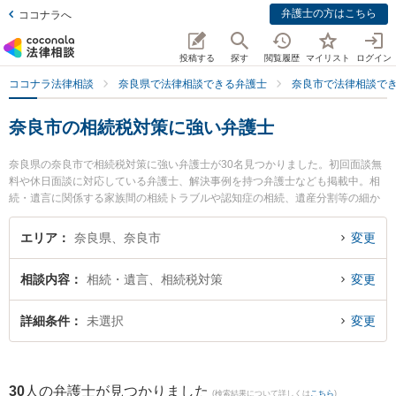
弁護士の方はこちら
ココナラへ
投稿する
探す
閲覧履歴
マイリスト
ログイン
ココナラ法律相談
奈良県で法律相談できる弁護士
奈良市で法律相談で
奈良市の相続税対策に強い弁護士
奈良県の奈良市で相続税対策に強い弁護士が30名見つかりました。初回面談無
料や休日面談に対応している弁護士、解決事例を持つ弁護士なども掲載中。相
続・遺言に関係する家族間の相続トラブルや認知症の相続、遺産分割等の細か
な分野での絞り込み検索もでき便利です。特にひかり中央法律事務所の吉田 晃
宏弁護士や喜多芳裕法律事務所の喜多 芳裕弁護士、弁護士法人ナラハ奈良法律
エリア
奈良県、奈良市
変更
事務所の金丸 有希弁護士のプロフィール情報や弁護士費用、強みなどが注目さ
れています。『奈良市で土日や夜間に発生した相続税対策のトラブルを今すぐ
相談内容
相続・遺言、相続税対策
変更
に弁護士に相談したい』『相続税対策のトラブル解決の実績豊富な近くの弁護
士を検索したい』『初回相談無料で相続税対策を法律相談できる奈良市内の弁
護士に相談予約したい』などでお困りの相談者さんにおすすめです。
詳細条件
未選択
変更
30
人の弁護士が見つかりました
(検索結果について詳しくは
こちら
)