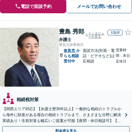
電話で面談予約
メールでお問い合わせ
豊島 秀郎
大阪府
インタビュ
ーを見る
弁護士
豊島法律事務所
営業時
奈良市
か
面談方法(対面・電
らも相談
話・ビデオなど)は
間：本日
受付中
応相談
定休日
相続税対策
【関西エリア対応】【弁護士歴30年以上】一般的な相続のトラブルか
ら海外に財産がある場合の相続トラブルまで、さまざまな分野に解決
実績あり！生前対策も幅広いご提案が可能【夜間・休日相談可】【完
全個室】
料金表を見る