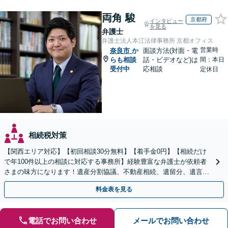
両角 駿
京都府
インタビュー
を見る
弁護士
弁護士法人本江法律事務所 京都オフィス
営業時
奈良市
か
面談方法(対面・電
らも相談
話・ビデオなど)は
間：本日
受付中
応相談
定休日
相続税対策
【関西エリア対応】【初回相談30分無料】【着手金0円】【相続だけ
で年100件以上の相談に対応する事務所】経験豊富な弁護士が依頼者
さまの味方になります！遺産分割協議、不動産相続、遺留分、遺言書
の作成など【烏丸御池駅7分】
料金表を見る
電話でお問い合わせ
メールでお問い合わせ