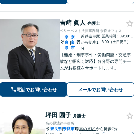
吉﨑 眞人
弁護士
ベリーベスト法律事務所 奈良オフィス
近鉄奈良駅
営業時間：09:30~1
奈
奈
8:00（土日祝日）
良
良
から徒歩1
|
県
市
分
【離婚・刑事事件・労働問題・交通事
故など幅広く対応】各分野の専門チー
ムがお客様をサポートします。
電話でお問い合わせ
メールでお問い合わせ
坪田 園子
弁護士
高の原法律事務所
奈良県
奈良市
高の原駅
から徒歩2分
|