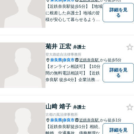
|
【近鉄奈良駅徒歩5分】【地域
詳細を見
に根差した弁護士】地域の皆
る
様が安心して暮らせるように
力を尽くします。離婚問題／
相続問題／労働問題／不動産
問題／刑事事件など、幅広く
菊井 正宏
対応します。【夜間／休日対
弁護士
応可】法律トラブルでお悩み
登大路総合法律事務所
の方は、お気軽にご相談くだ
奈良県
奈良市
近鉄奈良駅
から徒歩5分
|
さい。
【オンライン相談可】【10分
詳細を見
間の無料電話相談可】【近鉄
る
奈良駅 徒歩4分】企業法務／
交通事故／遺言・相続／家事
関係など幅広く対応。法律問
題の「入口」から、必要な情
山﨑 靖子
報をご提供します！少しでも
弁護士
疑問をお持ちの方は、まずご
古都の風法律事務所
相談を！
奈良県
奈良市
近鉄奈良駅
から徒歩1分
|
【近鉄奈良駅徒歩1分】相続、
詳細を見
離婚、交通事故、債務整理な