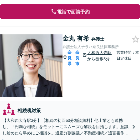
電話で面談予約
金丸 有希
弁護士
弁護士法人ナラハ奈良法律事務所
奈
奈
大和西大寺駅
営業時間：本
良
良
|
日定休日
から徒歩3分
県
市
相続税対策
【大和西大寺駅3分】【相続の初回60分相談無料】他士業とも連携
し、「円満な相続」をモットーにスムーズな解決を目指します。意識
し始めたら早めにご相談を。遺産分割協議／不動産相続／遺言書作成
／生前贈与など【土曜・夜間対応可】【お子さま連れOK】