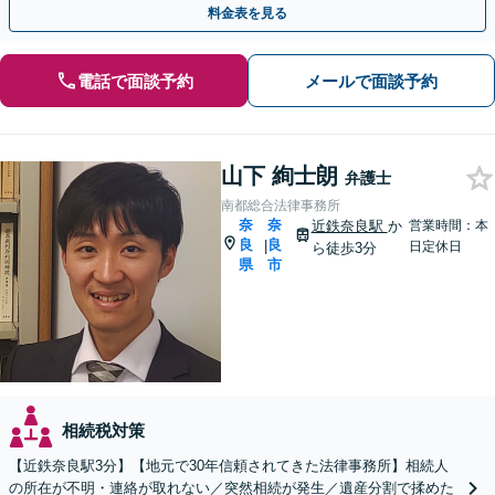
料金表を見る
電話で面談予約
メールで面談予約
山下 絢士朗
弁護士
南都総合法律事務所
奈
奈
近鉄奈良駅
か
営業時間：本
良
良
|
日定休日
ら徒歩3分
県
市
相続税対策
【近鉄奈良駅3分】【地元で30年信頼されてきた法律事務所】相続人
の所在が不明・連絡が取れない／突然相続が発生／遺産分割で揉めた