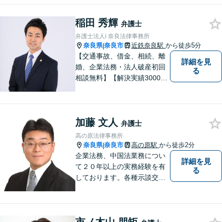
の感覚を大切にしています。
少しでも気になることがあり
稲田 秀輝
ましたら、どうぞお気軽にご
弁護士
相談ください。【お子様連れ
弁護士法人i 奈良法律事務所
相談可】
奈良県
奈良市
近鉄奈良駅
から徒歩5分
|
【交通事故、借金、相続、離
詳細を見
婚、企業法務・法人破産初回
る
相談無料】【解決実績3000件
超】 交通事故・借金（債務整
理）・離婚・相続・労働問
題・不動産トラブル・企業法
加藤 文人
務のお悩みは【弁護士法人ｉ
弁護士
（アイ）奈良法律事務所】に
高の原法律事務所
おまかせください！
奈良県
奈良市
高の原駅
から徒歩2分
|
企業法務、中国法業務につい
詳細を見
て２０年以上の実務経験を有
る
しております。各種示談交
渉、契約案件、海外取引等で
お悩みの場合は、お気軽にご
連絡ください。