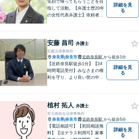
笑顔で帰ってもらうことを目
詳細を見
指して活動。【弁護士歴20年
る
の女性代表弁護士】依頼者の
納得のできる結果に向けて最
善を尽くします。【元非常勤
調停官の経験】交渉ごとなら
安藤 昌司
お任せください！あなたのお
弁護士
悩み、とことんお聞きしま
安藤法律事務所
す。
奈良県
奈良市
近鉄奈良駅
から徒歩1分
|
【近鉄奈良駅徒歩1分】【24
詳細を見
時間電話受付】みなさまの権
る
利を守り、より良い世の中に
していくことに全力を尽くし
ます。金銭問題／男女問題／
交通事故／刑事事件に注力し
植村 拓人
ています。法律トラブルでお
弁護士
悩みごとがありましたら、お
登大路総合法律事務所
気軽にご相談ください。
奈良県
奈良市
近鉄奈良駅
から徒歩5分
|
【電話相談可】【初回相談無
詳細を見
料】【法テラス利用可】家事
る