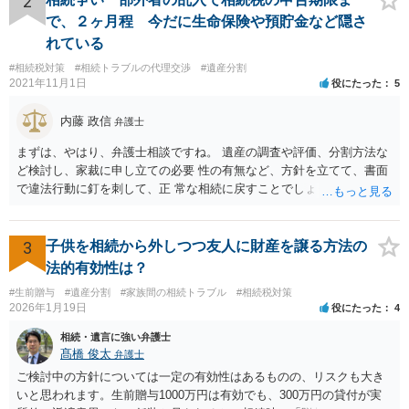
2
律の基準はありません。
で、２ヶ月程 今だに生命保険や預貯金など隠さ
れている
#相続税対策
#相続トラブルの代理交渉
#遺産分割
2021年11月1日
役にたった
5
内藤 政信
弁護士
まずは、やはり、弁護士相談ですね。 遺産の調査や評価、分割方法な
ど検討し、家裁に申し立ての必要 性の有無など、方針を立てて、書面
で違法行動に釘を刺して、正 常な相続に戻すことでしょう。 申告につ
いては、相続税を払うレベルなら、いったん法定相続で 申告して、そ
の際に3年以内に分割協議の上、修正申告する旨の書 面を添付するこ
とになります。 税務署も、およその遺産を把握してるので、税務署か
3
子供を相続から外しつつ友人に財産を譲る方法の
ら、遺産の 情報を得ることもあります。
法的有効性は？
#生前贈与
#遺産分割
#家族間の相続トラブル
#相続税対策
2026年1月19日
役にたった
4
相続・遺言に強い弁護士
髙橋 俊太
弁護士
ご検討中の方針については一定の有効性はあるものの、リスクも大き
いと思われます。生前贈与1000万円は有効でも、300万円の貸付が実