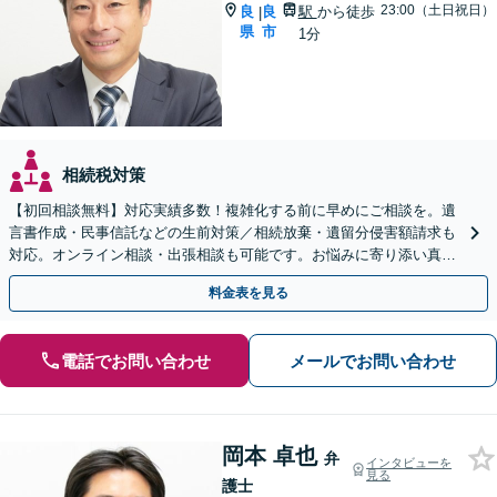
23:00（土日祝日）
良
良
駅
から徒歩
|
県
市
1分
相続税対策
【初回相談無料】対応実績多数！複雑化する前に早めにご相談を。遺
言書作成・民事信託などの生前対策／相続放棄・遺留分侵害額請求も
対応。オンライン相談・出張相談も可能です。お悩みに寄り添い真摯
に対応します【休日・夜間対応可】【大和西大寺駅1分】
料金表を見る
電話でお問い合わせ
メールでお問い合わせ
岡本 卓也
弁
インタビューを
見る
護士