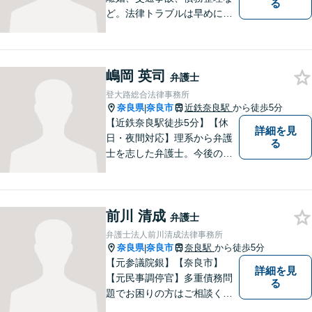
る
ど。法律トラブルは早めに弁
護士へ相談することが重要で
す。ご依頼者さまの抱えてい
らっしゃる不安や、ご希望を
嶋岡 英司
丁寧にお伺いいたします。
弁護士
登大路総合法律事務所
奈良県
奈良市
近鉄奈良駅
から徒歩5分
|
【近鉄奈良駅徒歩5分】【休
詳細を見
日・夜間対応】理系から弁護
る
士を志した弁護士。今後の生
活や人間関係など、広い視野
を持って弁護いたします。お
困りごとがあれば、お気軽に
前川 清成
無料相談をご利用ください。
弁護士
【Zoom相談可】
弁護士法人前川清成法律事務所
奈良県
奈良市
奈良駅
から徒歩5分
|
【元参議院銀】【奈良市】
詳細を見
【元民事調停官】多重債務問
る
題でお困りの方はご相談くだ
さい。その他、一般民事事件