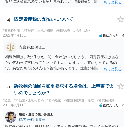
質的に返済意思のない仮装と見られると、相続時に「贈与」と評価さ
れ、子から遺留分侵害額請求を受ける可能性があります。 その他の方
法として考えられるものとしては、 ①信託（家族信託・目的信託） 財
産を信託口に移し、受託者（信頼できる友人や専門職）に管理させ、
4
固定資産税の支払いについて
・生存中はあなたの生活費・介護費に優先充当 ・残余を友人や慈善団
体へ と使途を厳格に指定。相続ではなく信託帰属になるため、子の関
#相続税対策
#不動産・土地の相続
#相続放棄
#相続手続き
与を大きく排除できます。 ②遺言＋生命保険の組合せ 生活資金は手元
2022年7月13日
役にたった
4
に残し、余剰資金で受取人を友人・団体にした保険を活用。保険金は
相続財産とは別枠で、遺留分対策にも有効と思われます。 ③負担付死
内藤 政信
弁護士
因贈与 「介護・見守り等を条件に、死亡時に財産を渡す」契約。条件
相続放棄は、3か月ゆえ、間に合わないでしょう。 固定資産税はあな
不履行なら無効にでき、老後の安心を担保できます。 ④ 寄附予約＋解
たが代わって支払ってもいいですよ。 いまは、共有になっているの
除条件 慈善団体への寄附を予約しつつ、資金不足時は解除できる条項
で、あなたも3分の1支払う義務があります。 遺産分割協議をして、不
を設定。 などがあり得るかと思われます。
動産取得者を決めて、相続登記する必要があります。 登記名義人に支
払い義務があります。
5
訴訟物の価額を変更要求する場合は、上申書でよ
いのでしょうか？
#協議
#不動産・土地の相続
#相続放棄
#相続財産調査・鑑定
#相続税対策
2018年3月11日
役にたった
6
相続・遺言に強い弁護士
鈴木 崇裕
弁護士
訴訟物の価額は、裁判を起こす者＝原告が裁判所に支払う手数料の金