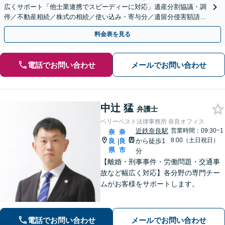
広くサポート「他士業連携でスピーディーに対応」遺産分割協議・調
停／不動産相続／株式の相続／使い込み・寄与分／遺留分侵害額請求
／相続放棄（借金の相続）／遺言書作成
料金表を見る
電話でお問い合わせ
メールでお問い合わせ
中辻 猛
弁護士
ベリーベスト法律事務所 奈良オフィス
近鉄奈良駅
営業時間：09:30~1
奈
奈
8:00（土日祝日）
良
良
から徒歩1
|
県
市
分
【離婚・刑事事件・労働問題・交通事
故など幅広く対応】各分野の専門チー
ムがお客様をサポートします。
電話でお問い合わせ
メールでお問い合わせ