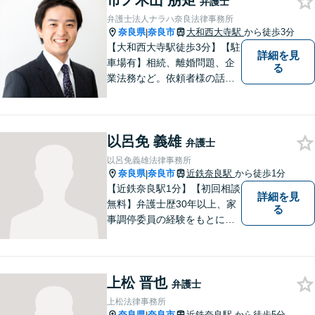
市ノ木山 朋矩
弁護士
弁護士法人ナラハ奈良法律事務所
奈良県
奈良市
大和西大寺駅
から徒歩3分
|
【大和西大寺駅徒歩3分】【駐
詳細を見
車場有】相続、離婚問題、企
る
業法務など。依頼者様の話を
親身になって聞き、最善の方
向性を示す弁護士でありたい
と思っています。「こんなこ
以呂免 義雄
と聞いても良いのかな」など
弁護士
と思わず、ぜひ一度ご相談く
以呂免義雄法律事務所
ださい。【お子様連れ相談
奈良県
奈良市
近鉄奈良駅
から徒歩1分
|
可】
【近鉄奈良駅1分】【初回相談
詳細を見
無料】弁護士歴30年以上、家
る
事調停委員の経験をもとに複
雑な相続問題も依頼者様の状
況に合わせ、適切なアドバイ
スをご提供いたします。相続
上松 晋也
発生前のご相談も受け付けて
弁護士
おります。【電話相談可】
上松法律事務所
奈良県
奈良市
近鉄奈良駅
から徒歩5分