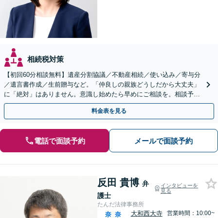
相続税対策
【初回60分相談無料】遺産分割協議／不動産相続／使い込み／寄与分
／遺言書作成／生前贈与など。「仲良しの親族どうしだから大丈夫」
に「絶対」はありません。意識し始めたら早めにご相談を。相談予約
をネットから24時間受付可能です【土曜・夜間対応可】
料金表を見る
電話で面談予約
メールで面談予約
反田 貴博
弁
インタビューを
見る
護士
たんだ法律事務所
大和西大寺
営業時間：10:00~
奈
奈