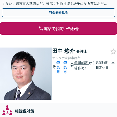
くない／遺言書の準備など、幅広く対応可能！紛争になる前にお早め
にご相談ください。【複数弁護士で対応可能】
料金表を見る
電話でお問い合わせ
田中 悠介
弁護士
オルタナ法律事務所
奈
奈
学園前駅
から
営業時間：本
良
良
|
日定休日
徒歩3分
県
市
相続税対策