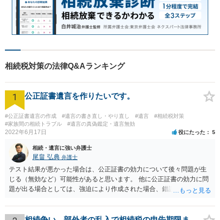
相続税対策の法律Q&Aランキング
1
公正証書遺言を作りたいです。
#公正証書遺言の作成
#遺言の書き直し・やり直し
#遺言
#相続税対策
#家族間の相続トラブル
#遺言の真偽鑑定・遺言無効
2022年6月17日
役にたった
5
相続・遺言に強い弁護士
尾畠 弘典
弁護士
テスト結果が悪かった場合は、公正証書の効力について後々問題が生
じる（無効など）可能性があると思います。 他に公正証書の効力に問
題が出る場合としては、強迫により作成された場合、錯誤（勘違い）
の場合などがあります。 遺言の対象となる財産の多寡などにもよりま
すが、弁護士に作成を依頼する場合は、１０～数十万円程度になるケ
ースが多いと思います。 報酬体系は、弁護士ごとに異なりますので一
相続争い 部外者の乱入で相続税の申告期限ま