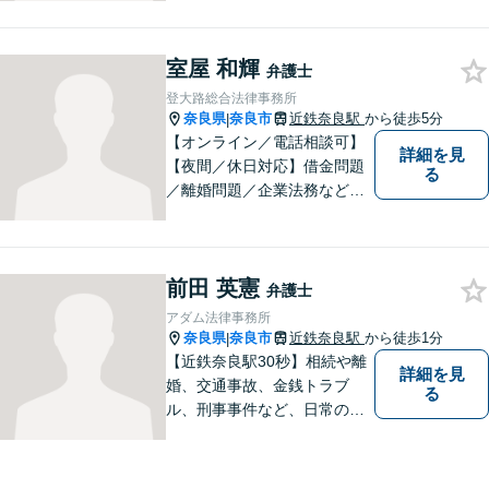
も対応しております。奈良市
大宮町でお困りの方がいまし
室屋 和輝
たら、一度ご相談ください。
弁護士
登大路総合法律事務所
奈良県
奈良市
近鉄奈良駅
から徒歩5分
|
【オンライン／電話相談可】
詳細を見
【夜間／休日対応】借金問題
る
／離婚問題／企業法務など幅
広く対応。皆さまが抱える
様々な問題を解決するお手伝
いをすることはもちろん、皆
前田 英憲
さまに安心を与えることを目
弁護士
指します。【地域に根差した
アダム法律事務所
弁護士】まずはお気軽にご相
奈良県
奈良市
近鉄奈良駅
から徒歩1分
|
談ください。
【近鉄奈良駅30秒】相続や離
詳細を見
婚、交通事故、金銭トラブ
る
ル、刑事事件など、日常の中
で突然起こる法律問題に幅広
く対応しています。奈良県で
弁護士をお探しの方は、まず