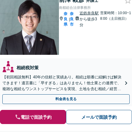
弁護士
南都総合法律事務所
近鉄奈良駅
営業時間：10:00~1
奈
奈
8:00（土日祝日）
良
良
から徒歩3
|
県
市
分
相続税対策
【初回相談無料】40年の信頼と実績あり。相続は順番に紐解けば解決
できます！遺言書に「早すぎる」はありません！他士業との連携で、
複雑な相続もワンストップサービスを実現、土地を含む相続／経営者
さまの相続対策などにも対応可【近鉄奈良駅3分】
料金表を見る
電話で面談予約
メールで面談予約