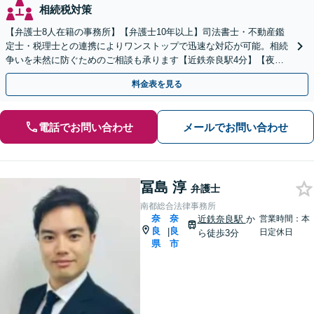
相続税対策
【弁護士8人在籍の事務所】【弁護士10年以上】司法書士・不動産鑑
定士・税理士との連携によりワンストップで迅速な対応が可能。相続
争いを未然に防ぐためのご相談も承ります【近鉄奈良駅4分】【夜
間・休日の相談可能】【オンライン相談可能】
料金表を見る
電話でお問い合わせ
メールでお問い合わせ
冨島 淳
弁護士
南都総合法律事務所
奈
奈
近鉄奈良駅
か
営業時間：本
良
良
|
日定休日
ら徒歩3分
県
市