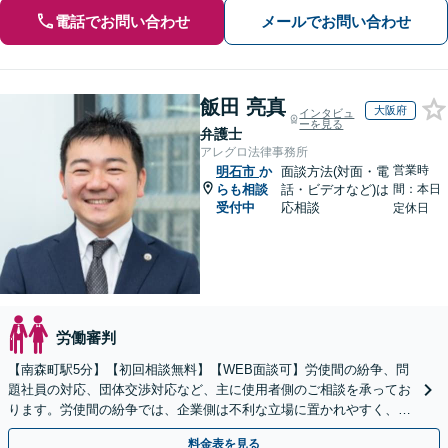
電話でお問い合わせ
メールでお問い合わせ
飯田 亮真
大阪府
インタビュ
ーを見る
弁護士
アレグロ法律事務所
営業時
明石市
か
面談方法(対面・電
らも相談
話・ビデオなど)は
間：本日
受付中
応相談
定休日
労働審判
【南森町駅5分】【初回相談無料】【WEB面談可】労使間の紛争、問
題社員の対応、団体交渉対応など、主に使用者側のご相談を承ってお
ります。労使間の紛争では、企業側は不利な立場に置かれやすく、適
切な対応が必要です。お早めに弁護士にご相談ください。
料金表を見る