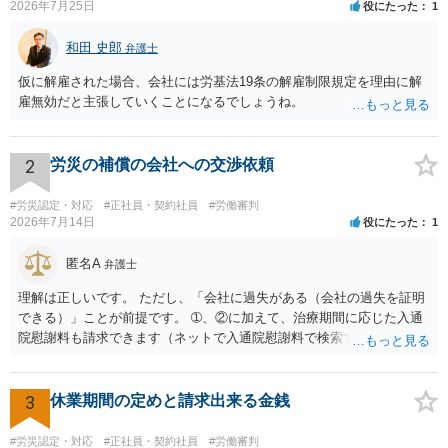
2026年7月25日
役にたった
1
和田 史郎
弁護士
仮に解雇された場合、会社には労基法19条の解雇制限規定を理由に解
雇無効だと主張していくことになるでしょうね。
2
労災の補償の会社への交渉依頼
#労災認定・対応
#正社員・契約社員
#労働審判
2026年7月14日
役にたった
1
匿名A
弁護士
理解は正しいです。 ただし、「会社に過失がある（会社の過失を証明
できる）」ことが前提です。 ➀、②に加えて、治療期間に応じた入通
院慰謝料も請求できます（ネットで入通院慰謝料で検索すると詳しい
説明が出てきます）。 さらに、後遺症が残れば、後遺障害逸失利益と
後遺障害慰謝料も請求できます。これらは後遺障害の等級、あなたの
収入、年齢等で大きく変わりますので一般的にいくらとは言えませ
3
休業期間の定めと請求出来る金銭
ん。 弁護士に依頼する費用はそれぞれの弁護士で異なるので個別に聞
いてみるしかありませんが、旧日弁連規準を使った着手金・成功報酬
#労災認定・対応
#正社員・契約社員
#労働審判