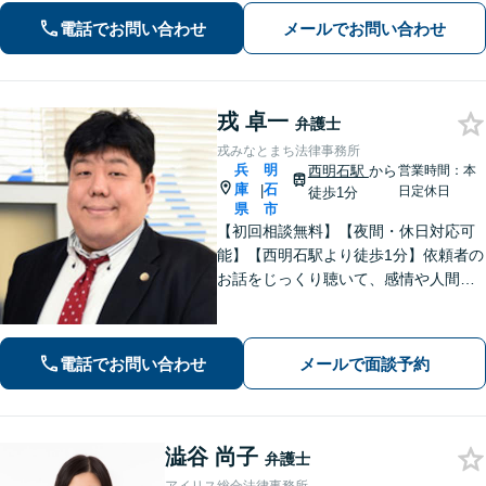
【借金問題】受任から申し立てまでス
電話でお問い合わせ
メールでお問い合わせ
ピーディーに対応いたします【明石駅7
分】
戎 卓一
弁護士
戎みなとまち法律事務所
兵
明
西明石駅
から
営業時間：本
庫
石
|
日定休日
徒歩1分
県
市
【初回相談無料】【夜間・休日対応可
能】【西明石駅より徒歩1分】依頼者の
お話をじっくり聴いて、感情や人間関
係にも配慮して柔軟に最適な解決策を
考えます。1日も早い解決のためにフッ
トワーク軽く迅速・誠実に対応しま
電話でお問い合わせ
メールで面談予約
す。まずはお気軽にご相談ください。
澁谷 尚子
弁護士