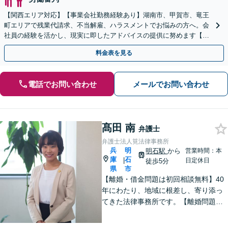
【関西エリア対応】【事業会社勤務経験あり】湖南市、甲賀市、竜王
町エリアで残業代請求、不当解雇、ハラスメントでお悩みの方へ。会
社員の経験を活かし、現実に即したアドバイスの提供に努めます【労
使双方に対応】【Web面談OK】
料金表を見る
電話でお問い合わせ
メールでお問い合わせ
髙田 南
弁護士
弁護士法人筧法律事務所
兵
明
明石駅
から
営業時間：本
庫
石
|
日定休日
徒歩5分
県
市
【離婚・借金問題は初回相談無料】40
年にわたり、地域に根差し、寄り添っ
てきた法律事務所です。【離婚問題】
女性弁護士・スタッフ在籍/離婚後の将
来を見据えて最善の解決を目指します