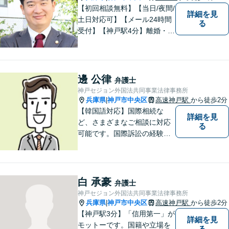
【初回相談無料】【当日/夜間/
詳細を見
土日対応可】【メール24時間
る
受付】【神戸駅4分】離婚・男
女問題、相続・遺言、刑事事
件など、幅広く対応。相談者
さまのご意向に沿った解決を
目指します。どんなささいな
邊 公律
弁護士
事でも、お気軽にご相談くだ
神戸セジョン外国法共同事業法律事務所
さい。
兵庫県
神戸市中央区
高速神戸駅
から徒歩2分
|
【韓国語対応】国際相続な
詳細を見
ど、さまざまなご相談に対応
る
可能です。国際訴訟の経験も
豊富にあります【夜間・休日
面談可】【神戸駅2分】
白 承豪
弁護士
神戸セジョン外国法共同事業法律事務所
兵庫県
神戸市中央区
高速神戸駅
から徒歩2分
|
【神戸駅3分】「信用第一」が
詳細を見
モットーです。国籍や立場を
る