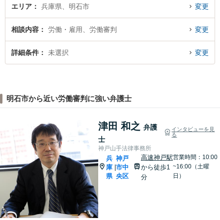
エリア
兵庫県、明石市
変更
相談内容
労働・雇用、労働審判
変更
詳細条件
未選択
変更
明石市から近い労働審判に強い弁護士
津田 和之
弁護
インタビューを見
る
士
神戸山手法律事務所
高速神戸駅
営業時間：10:00
兵
神戸
~16:00（土曜
庫
市中
から徒歩1
|
県
央区
日）
分