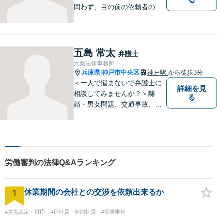
問わず、目の前の依頼者のた
めに全力を尽くしてまいりま
した。日韓渉外事件のみなら
ず、幅広い分野を取り扱って
います。一人ひとりに誠意を
五島 常太
弁護士
持って尽力しますので、ぜひ
六葉法律事務所
一度ご相談ください。
兵庫県
神戸市中央区
神戸駅
から徒歩3分
|
＜一人で悩まないで弁護士に
詳細を見
相談してみませんか？＞離
る
婚・男女問題、交通事故、刑
事事件・・・お一人お一人の
納得できる解決を目指しま
す。まずは、ご相談くださ
い。
労働審判の法律Q&Aランキング
1
休業期間の会社との交渉を依頼出来るか
#労災認定・対応
#正社員・契約社員
#労働審判