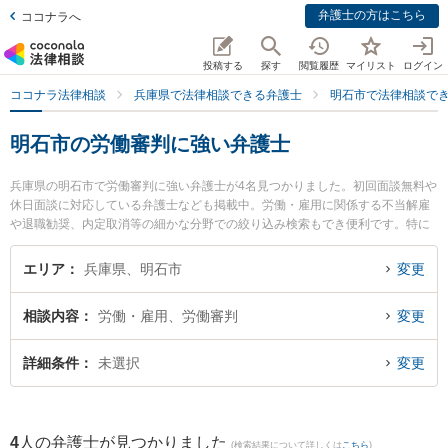
弁護士の方はこちら
ココナラへ
投稿する
探す
閲覧履歴
マイリスト
ログイン
ココナラ法律相談
兵庫県で法律相談できる弁護士
明石市で法律相談で
明石市の労働審判に強い弁護士
兵庫県の明石市で労働審判に強い弁護士が4名見つかりました。初回面談無料や
休日面談に対応している弁護士なども掲載中。労働・雇用に関係する不当解雇
や退職勧奨、内定取消等の細かな分野での絞り込み検索もでき便利です。特に
弁護士法人筧法律事務所の髙田 南弁護士や戎みなとまち法律事務所の戎 卓一弁
護士、アイリス総合法律事務所の澁谷 尚子弁護士のプロフィール情報や弁護士
エリア
兵庫県、明石市
変更
費用、強みなどが注目されています。『明石市で土日や夜間に発生した労働審
判のトラブルを今すぐに弁護士に相談したい』『労働審判のトラブル解決の実
相談内容
労働・雇用、労働審判
変更
績豊富な近くの弁護士を検索したい』『初回相談無料で労働審判を法律相談で
きる明石市内の弁護士に相談予約したい』などでお困りの相談者さんにおすす
めです。
詳細条件
未選択
変更
4
人の弁護士が見つかりました
(検索結果について詳しくは
こちら
)