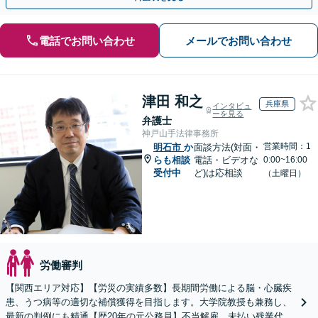
電話でお問い合わせ
メールでお問い合わせ
津田 和之
兵庫県
インタビュ
ーを見る
弁護士
神戸山手法律事務所
営業時間：1
明石市
か
面談方法(対面・
らも相談
電話・ビデオな
0:00~16:00
受付中
ど)は応相談
（土曜日）
労働審判
【関西エリア対応】【労災の実績多数】長期間労働による脳・心臓疾
患、うつ病等の適切な補償獲得を目指します。大学院教授も兼務し、
最新の判例にも精通【歴20年の元公務員】不当解雇、未払い残業代