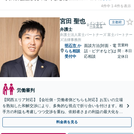
4件中 1-4件を表示
宮田 聖也
京都府
インタビュ
ーを見る
弁護士
弁護士法人富士パートナーズ 富士パートナー
ズ法律事務所
営業時
明石市
か
面談方法(対面・電
らも相談
話・ビデオなど)は
間：本日
受付中
応相談
定休日
労働審判
【関西エリア対応】【会社側・労働者側どちらも対応】お互いの立場
を熟知した和解交渉により、多角的な視点で折り合いを付けます。相
手方の利益も考慮しつつ交渉を重ね、依頼者さまの利益の最大化を目
指す「不当解雇／労災の損害賠償請求／未払い残業代請求」
料金表を見る