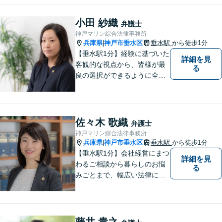
続問題】生前対策から相続発
生後の手続き・トラブル対応
小田 紗織
弁護士
までワンストップで対応【オ
神戸マリン綜合法律事務所
ンライン面談OK】
兵庫県
神戸市垂水区
垂水駅
から徒歩1分
|
【垂水駅1分】経験に基づいた
詳細を見
客観的な視点から、皆様が最
る
良の選択ができるように全力
でサポートさせていただきま
す。みなさんが思っているよ
りも、法律で解決できること
は数多くあります。 小さな悩
佐々木 歌織
弁護士
み事が大きなトラブルや事件
神戸マリン綜合法律事務所
になってしまう前に、ご相談
兵庫県
神戸市垂水区
垂水駅
から徒歩1分
|
ください。
【垂水駅1分】会社経営にまつ
詳細を見
わるご相談から暮らしのお悩
る
みごとまで、幅広い法律にま
つわるお悩みに対応していま
す。問題解決に向けて誠心誠
意アドバイスさせていただき
ますので、悩まれる前に、お
藤井 貴之