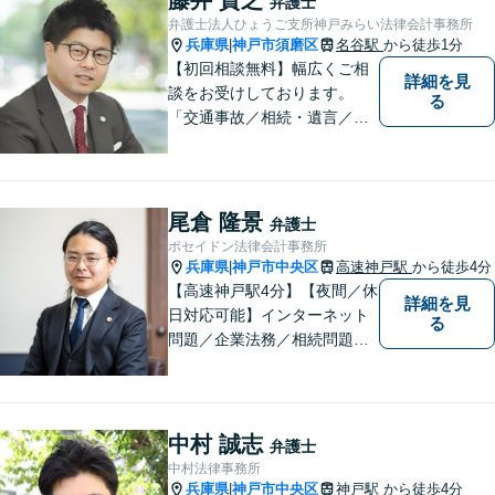
弁護士
早めにご相談ください。
弁護士法人ひょうご支所神戸みらい法律会計事務所
兵庫県
神戸市須磨区
名谷駅
から徒歩1分
|
【初回相談無料】幅広くご相
詳細を見
談をお受けしております。
る
「交通事故／相続・遺言／離
婚・男女問題/刑事事件/借金問
題」など、個人から企業法務
までお気軽にご相談くださ
い。公認会計士試験合格者。
尾倉 隆景
弁護士
【夜間・休日相談可能（要予
ポセイドン法律会計事務所
約）】【弁護士歴10年以上】
兵庫県
神戸市中央区
高速神戸駅
から徒歩4分
|
【高速神戸駅4分】【夜間／休
詳細を見
日対応可能】インターネット
る
問題／企業法務／相続問題／
不動産問題／労働問題など、
幅広く対応可能。どうぞおお
気軽にご相談ください。
中村 誠志
弁護士
中村法律事務所
兵庫県
神戸市中央区
神戸駅
から徒歩4分
|