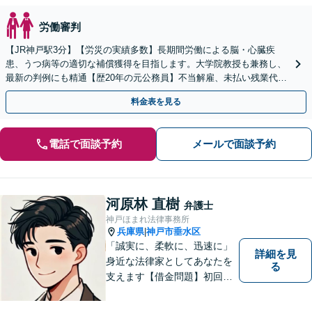
労働審判
【JR神戸駅3分】【労災の実績多数】長期間労働による脳・心臓疾
患、うつ病等の適切な補償獲得を目指します。大学院教授も兼務し、
最新の判例にも精通【歴20年の元公務員】不当解雇、未払い残業代
等、労働者の立場から親身にサポート【初回相談無料】
料金表を見る
電話で面談予約
メールで面談予約
河原林 直樹
弁護士
神戸ほまれ法律事務所
兵庫県
神戸市垂水区
|
「誠実に、柔軟に、迅速に」
詳細を見
身近な法律家としてあなたを
る
支えます【借金問題】初回相
談無料／法テラスOK。丁寧な
説明で納得感ある解決を【相