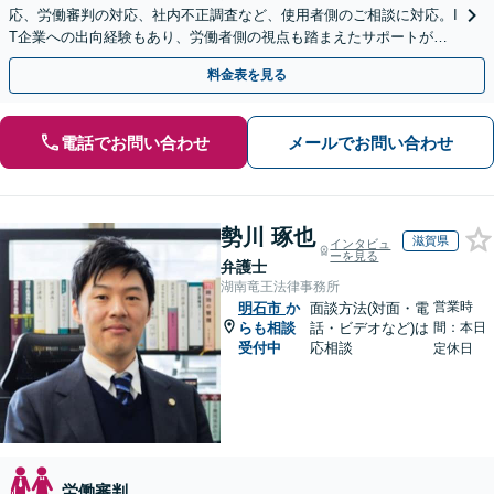
応、労働審判の対応、社内不正調査など、使用者側のご相談に対応。I
T企業への出向経験もあり、労働者側の視点も踏まえたサポートが可
能です。お気軽にご相談ください。【夜間・土日相談可】
料金表を見る
電話でお問い合わせ
メールでお問い合わせ
勢川 琢也
滋賀県
インタビュ
ーを見る
弁護士
湖南竜王法律事務所
営業時
明石市
か
面談方法(対面・電
らも相談
話・ビデオなど)は
間：本日
受付中
応相談
定休日
労働審判