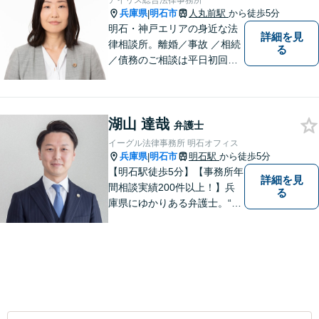
アイリス総合法律事務所
兵庫県
明石市
人丸前駅
から徒歩5分
|
明石・神戸エリアの身近な法
詳細を見
律相談所。離婚／事故 ／相続
る
／債務のご相談は平日初回３
０分無料です。【JR明石駅徒
歩10分，裁判所前】【土日祝
対応可】
湖山 達哉
弁護士
イーグル法律事務所 明石オフィス
兵庫県
明石市
明石駅
から徒歩5分
|
【明石駅徒歩5分】【事務所年
詳細を見
間相談実績200件以上！】兵
る
庫県にゆかりある弁護士。“プ
ロフェッショナル” として、依
頼者のために尽力します。複
数弁護士が連携し、高度な問
題にも迅速に対応いたしま
す。【初回無料相談】