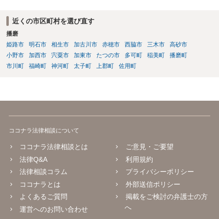
近くの市区町村を選び直す
播磨
姫路市
明石市
相生市
加古川市
赤穂市
西脇市
三木市
高砂市
小野市
加西市
宍粟市
加東市
たつの市
多可町
稲美町
播磨町
市川町
福崎町
神河町
太子町
上郡町
佐用町
ココナラ法律相談について
ココナラ法律相談とは
ご意見・ご要望
法律Q&A
利用規約
法律相談コラム
プライバシーポリシー
ココナラとは
外部送信ポリシー
よくあるご質問
掲載をご検討の弁護士の方
へ
運営へのお問い合わせ