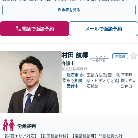
等、労働者の立場から親身にサポート【初回相談無料】
料金表を見る
電話で面談予約
メールで面談予約
村田 航椰
大阪府
インタビュ
ーを見る
弁護士
蒼星法律事務所
営業時
明石市
か
面談方法(対面・電
らも相談
話・ビデオなど)は
間：本日
受付中
応相談
定休日
労働審判
【関西エリア対応】【初回相談無料】【電話相談可】問題社員の対