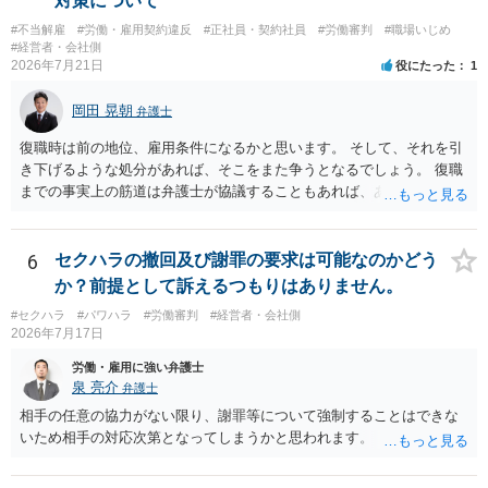
対策について
#不当解雇
#労働・雇用契約違反
#正社員・契約社員
#労働審判
#職場いじめ
#経営者・会社側
2026年7月21日
役にたった
1
岡田 晃朝
弁護士
復職時は前の地位、雇用条件になるかと思います。 そして、それを引
き下げるような処分があれば、そこをまた争うとなるでしょう。 復職
までの事実上の筋道は弁護士が協議することもあれば、あなたがご自
身で協議することもあります。 たいていは、訴訟判決までの依頼でし
ょうから、別途費用が発生することもありますが、出勤日時の設定く
らいならサービスでしてくれるかもしれません。
6
セクハラの撤回及び謝罪の要求は可能なのかどう
か？前提として訴えるつもりはありません。
#セクハラ
#パワハラ
#労働審判
#経営者・会社側
2026年7月17日
労働・雇用に強い弁護士
泉 亮介
弁護士
相手の任意の協力がない限り、謝罪等について強制することはできな
いため相手の対応次第となってしまうかと思われます。