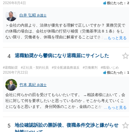
方式と着手金ゼロまたは少額で成功報酬大目の方式のどちらかが多い
2026年8月4日
役にたった
2
と思います（個々の弁護士次第なので一般化はできません）。 早めに
弁護士に直接面談で相談されることをお勧めします。
白井 弘昭
弁護士
＞会社の内規より、法律が優先する理解で正しいですか？ 業務労災で
の休職の場合は、会社が休職の打切り補償（労働基準法８１条）をし
ない限り、労働者を、休職を理由に解雇することはできません（労働
基準法19条）。 会社の就業規則にて定められている休職期間及び休職
期間満了による退職は、業務労災への適用はありませんので、ご安心
ください。 仮に会社が打切り補償をせずに解雇した場合は、不当解雇
4
退職勧奨から鬱病になり退職届にサインした
に当たります。 ＞労災の休業補償と、所得補償保険の保険金とは別
に、受け取れる金銭はありますでしょうか？ 業務労災の場合は、会社
#退職勧奨
#正社員・契約社員
#安全配慮義務違反
#労働審判
#職場いじめ
の安全配慮義務違反が認められると解されますので、会社の損害賠償
2026年7月22日
役にたった
1
責任（治療費、通院慰謝料、入院費、入院慰謝料、後遺障害慰謝料、
逸失利益等）が認められる可能性が高いと思われます。 また、業務労
竹本 真紀
弁護士
災での第三者行為傷害（同僚の不注意等による事故）の場合は、当該
会社に何らかの罰を受けてもらいたいです。 →相談者様において，会
第三者の賠償責任も考えられます。 労災で支払われた分は、損害額か
社に対して何を要求したいと思っているのか，そこから考えていくこ
ら控除（損益相殺）されますが、それを超えた部分は、会社もしく
とになると思います。 身分関係のことか，金銭のことか，会社自体に
は、第三者から支払ってもらうことになります。 会社等との交渉が必
対するものか… その点もまだ判然とされていない，どうしてらよいか
要になると思います（良い会社でしたら、自ら話してくると思います
わからない，そういう状態なのであれば，その点を検討していくこと
が・・・）。極めて専門的な話ですので、詳細もしくは対応を最寄り
から始めるのがよいと思います。
5
地位確認訴訟の勝訴後、復職条件交渉と嫌がらせ
の弁護士にご相談ください。 以上、ご参考まで。