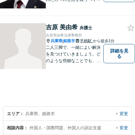
日々邁進しております。弁護
団事件にも精力的に取り組む
弁護士。お困りごとはなんで
もご相談ください。二人三脚
吉原 美由希
弁護士
で平穏な生活を取り戻しまし
吉原美由希法律事務所
ょう。【Zoom・電話相談O
兵庫県
姫路市
手柄駅
から徒歩1分
|
K】
二人三脚で、一緒によい解決
詳細を見
を見つけていきましょう。ど
る
のような些細なことでも、ま
ずはご相談ください。
エリア
兵庫県、姫路市
変更
相談内容
外国人・国際問題、外国人の訴訟支援
変更