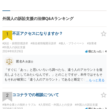
ず、幅広い分野を取り扱って
います。一人ひとりに誠意を
持って尽力しますので、ぜひ
外国人の訴訟支援の法律Q&Aランキング
一度ご相談ください。
1
不正アクセスになりますか？
#訴訟・損害賠償請求
#発信者情報開示請求
#個人・プライベート
#加害者
#外国人の訴訟支援
2024年8月29日
役にたった
4
匿名A
弁護士
「すぐに「あっ」と思いいろいろ調べたら、違う人のアカウントを復
元しようとしてみたいなんです。」とのことですが，本件ではそもそ
もそれが確実に「違う人のアカウント」であると断定できていません
し，仮にそのアドレスが実在したとしても不正アクセスの故意が観念
できません。余計な心配でしょう。
2
ココナラでの相談について
#海外企業との契約トラブル
#入管対応・外国人との交渉
#外国人の訴訟支援
2026年1月20日
役にたった
2