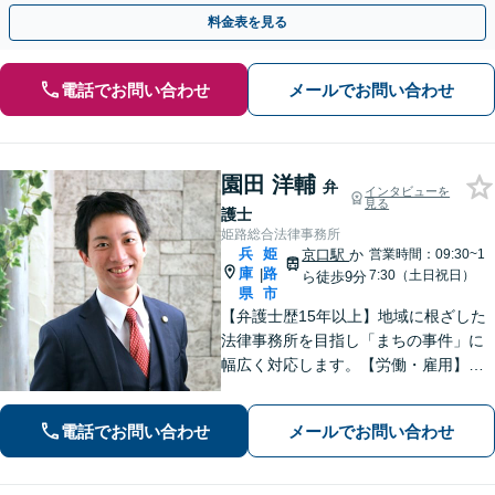
歩を踏み出してみませんか。【初回相談無料】
料金表を見る
電話でお問い合わせ
メールでお問い合わせ
園田 洋輔
弁
インタビューを
見る
護士
姫路総合法律事務所
兵
姫
京口駅
か
営業時間：09:30~1
庫
路
|
7:30（土日祝日）
ら徒歩9分
県
市
【弁護士歴15年以上】地域に根ざした
法律事務所を目指し「まちの事件」に
幅広く対応します。【労働・雇用】残
業代の未払い、不当解雇に悩んでいま
せんか？正しい知識で正当な権利を主
電話でお問い合わせ
メールでお問い合わせ
張します。【相続・遺言】遺言書作成
のサポートはお任せください。