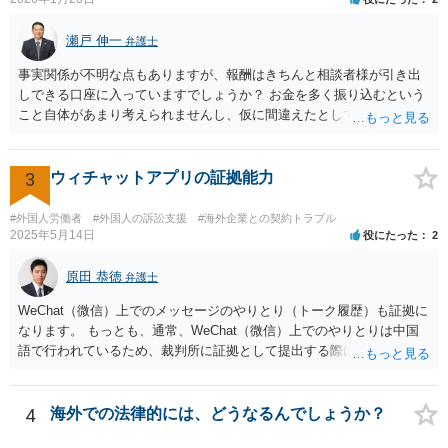
瀬戸 伸一
弁護士
事実関係が不明な点もありますが、報酬はきちんと相談者様が引き出
しできる口座に入っていますでしょうか？ お金を多く振り込むという
こと自体があまり考えられませんし、仮に間違えたとしても、海外の
銀行預金口座に現金で振り込んで返金というのが通常と思いますの
で、paypayを使うというのは、話として怪しい感じがします。 絶対に
損のないように行動されるとよいと思われます。
3
ウィチャットアプリの証拠能力
#外国人労働者
#外国人の訴訟支援
#海外企業との契約トラブル
2025年5月14日
役にたった
2
原田 恭徳
弁護士
WeChat（微信）上でのメッセージのやりとり（トーク履歴）も証拠に
なります。 もっとも、通常、WeChat（微信）上でのやりとりは中国
語で行われているため、裁判所に証拠として提出する際には日本語の
翻訳文も一緒に提出する必要があります。
4
海外での法律的には、どうなるんでしょうか？