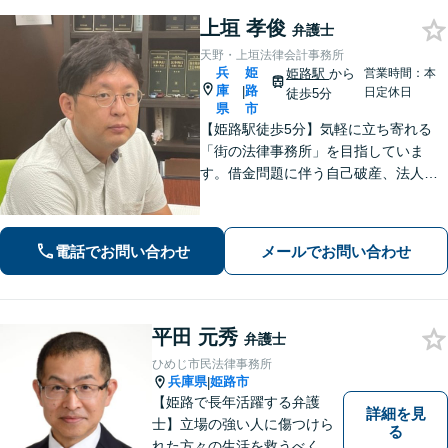
上垣 孝俊
弁護士
天野・上垣法律会計事務所
兵
姫
姫路駅
から
営業時間：本
庫
路
|
日定休日
徒歩5分
県
市
【姫路駅徒歩5分】気軽に立ち寄れる
「街の法律事務所」を目指していま
す。借金問題に伴う自己破産、法人破
産/離婚調停や親権、不貞の慰謝料請求
などの実績多数！困っている人の声に
しっかり耳を傾けサポートいたしま
電話でお問い合わせ
メールでお問い合わせ
す。【初回相談無料】【個室対応】
平田 元秀
弁護士
ひめじ市民法律事務所
兵庫県
姫路市
|
【姫路で長年活躍する弁護
詳細を見
士】立場の強い人に傷つけら
る
れた方々の生活を救うべく、