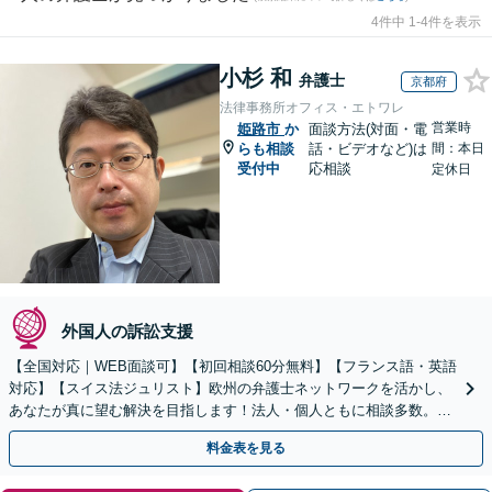
4件中 1-4件を表示
小杉 和
弁護士
京都府
法律事務所オフィス・エトワレ
営業時
姫路市
か
面談方法(対面・電
らも相談
話・ビデオなど)は
間：本日
受付中
応相談
定休日
外国人の訴訟支援
【全国対応｜WEB面談可】【初回相談60分無料】【フランス語・英語
対応】【スイス法ジュリスト】欧州の弁護士ネットワークを活かし、
あなたが真に望む解決を目指します！法人・個人ともに相談多数。細
やかな連絡と粘り強い交渉を徹底【休日・夜間相談可】
料金表を見る