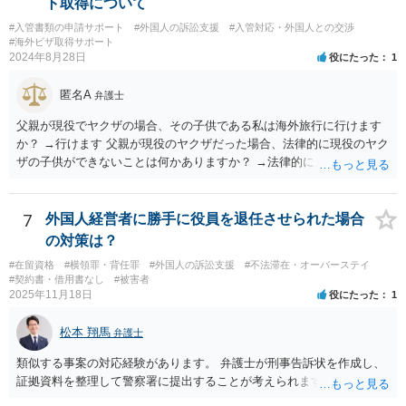
ト取得について
#入管書類の申請サポート
#外国人の訴訟支援
#入管対応・外国人との交渉
#海外ビザ取得サポート
2024年8月28日
役にたった
1
匿名A
弁護士
父親が現役でヤクザの場合、その子供である私は海外旅行に行けます
か？ →行けます 父親が現役のヤクザだった場合、法律的に現役のヤク
ザの子供ができないことは何かありますか？ →法律的に、ということ
であれば、ないかと思います。
7
外国人経営者に勝手に役員を退任させられた場合
の対策は？
#在留資格
#横領罪・背任罪
#外国人の訴訟支援
#不法滞在・オーバーステイ
#契約書・借用書なし
#被害者
2025年11月18日
役にたった
1
松本 翔馬
弁護士
類似する事案の対応経験があります。 弁護士が刑事告訴状を作成し、
証拠資料を整理して警察署に提出することが考えられます。