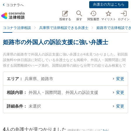
弁護士の方はこちら
ココナラへ
投稿する
探す
閲覧履歴
マイリスト
ログイン
ココナラ法律相談
兵庫県で法律相談できる弁護士
姫路市で法律相談で
姫路市の外国人の訴訟支援に強い弁護士
兵庫県の姫路市で外国人の訴訟支援に強い弁護士が4名見つかりました。初回面
談無料や休日面談に対応している弁護士なども掲載中。外国人・国際問題に関
係する国際離婚やハーグ条約、国際結婚等の細かな分野での絞り込み検索もで
き便利です。特に姫路総合法律事務所の園田 洋輔弁護士や天野・上垣法律会計
事務所の上垣 孝俊弁護士、ひめじ市民法律事務所の平田 元秀弁護士のプロフィ
エリア
兵庫県、姫路市
変更
ール情報や弁護士費用、強みなどが注目されています。『姫路市で土日や夜間
に発生した外国人の訴訟支援のトラブルを今すぐに弁護士に相談したい』『外
相談内容
外国人・国際問題、外国人の訴訟支援
変更
国人の訴訟支援のトラブル解決の実績豊富な近くの弁護士を検索したい』『初
回相談無料で外国人の訴訟支援を法律相談できる姫路市内の弁護士に相談予約
したい』などでお困りの相談者さんにおすすめです。
詳細条件
未選択
変更
4
人の弁護士が見つかりました
(検索結果について詳しくは
こちら
)