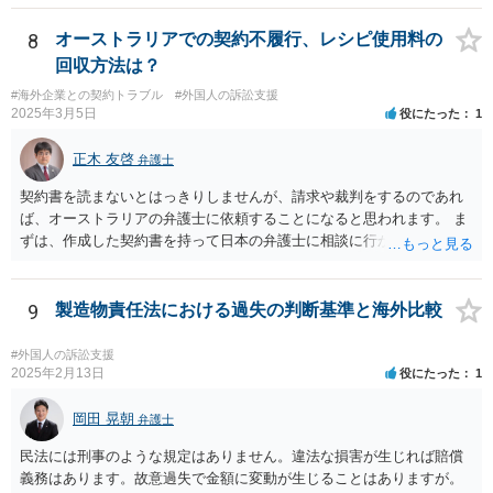
8
オーストラリアでの契約不履行、レシピ使用料の
回収方法は？
#海外企業との契約トラブル
#外国人の訴訟支援
2025年3月5日
役にたった
1
正木 友啓
弁護士
契約書を読まないとはっきりしませんが、請求や裁判をするのであれ
ば、オーストラリアの弁護士に依頼することになると思われます。 ま
ずは、作成した契約書を持って日本の弁護士に相談に行かれて、契約
書の内容から請求手段を検討していくのがよいかと思います。
9
製造物責任法における過失の判断基準と海外比較
#外国人の訴訟支援
2025年2月13日
役にたった
1
岡田 晃朝
弁護士
民法には刑事のような規定はありません。違法な損害が生じれば賠償
義務はあります。故意過失で金額に変動が生じることはありますが。