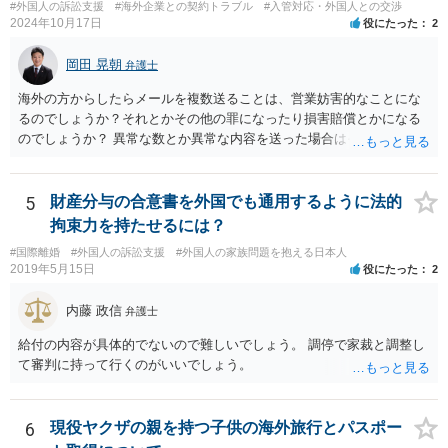
#外国人の訴訟支援
#海外企業との契約トラブル
#入管対応・外国人との交渉
2024年10月17日
役にたった
2
岡田 晃朝
弁護士
海外の方からしたらメールを複数送ることは、営業妨害的なことにな
るのでしょうか？それとかその他の罪になったり損害賠償とかになる
のでしょうか？ 異常な数とか異常な内容を送った場合はそういうこと
もあります。海外とあり、その国の法律がどうなっているのかわかり
ませんが、日本ではそうです。 しかし、現実には、あまりないかとは
思います。 お礼を送ったなら、もう伝っているでしょうから、今後
5
財産分与の合意書を外国でも通用するように法的
は、止めておけばよいでしょう。
拘束力を持たせるには？
#国際離婚
#外国人の訴訟支援
#外国人の家族問題を抱える日本人
2019年5月15日
役にたった
2
内藤 政信
弁護士
給付の内容が具体的でないので難しいでしょう。 調停で家裁と調整し
て審判に持って行くのがいいでしょう。
6
現役ヤクザの親を持つ子供の海外旅行とパスポー