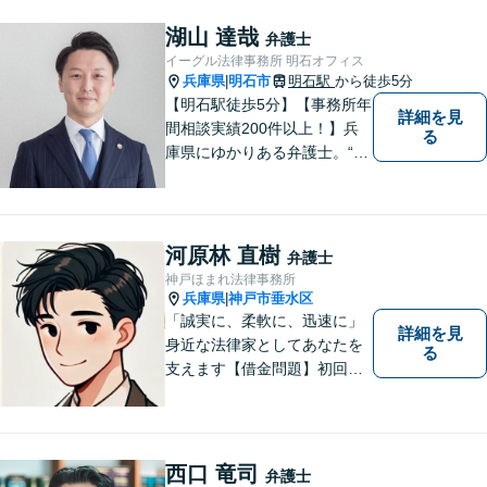
湖山 達哉
弁護士
イーグル法律事務所 明石オフィス
兵庫県
明石市
明石駅
から徒歩5分
|
【明石駅徒歩5分】【事務所年
詳細を見
間相談実績200件以上！】兵
る
庫県にゆかりある弁護士。“プ
ロフェッショナル” として、依
頼者のために尽力します。複
数弁護士が連携し、高度な問
題にも迅速に対応いたしま
河原林 直樹
弁護士
す。【初回無料相談】
神戸ほまれ法律事務所
兵庫県
神戸市垂水区
|
「誠実に、柔軟に、迅速に」
詳細を見
身近な法律家としてあなたを
る
支えます【借金問題】初回相
談無料／法テラスOK。丁寧な
説明で納得感ある解決を【相
続問題】生前対策から相続発
生後の手続き・トラブル対応
西口 竜司
弁護士