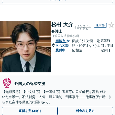
松村 大介
東京都
インタビュ
ーを見る
弁護士
舟渡国際法律事務所
営業時
姫路市
か
面談方法(対面・電
らも相談
話・ビデオなど)は
間：本日
受付中
応相談
定休日
外国人の訴訟支援
【無罪獲得】【中文対応】【全国対応】警察庁の公式解釈を高裁で砕
いた弁護士。不法就労・入管・退去強制・刑事事件——他事務所に断
られた案件も徹底的に闘い抜く。
事例を見る(4件)
料金表を見る