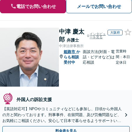
電話でお問い合わせ
メールでお問い合わせ
中津 慶太
大阪府
インタビュ
ーを見る
郎
弁護士
中津法律事務所
営業時
姫路市
か
面談方法(対面・電
らも相談
話・ビデオなど)は
間：本日
受付中
応相談
定休日
外国人の訴訟支援
【英語対応可】NPOやコミュニティなどにも参加し、日頃から外国人
の方と関わっております。刑事事件、在留問題、及び労働問題など、
お気軽にご相談ください。安心して日本で暮らせるようサポートいた
します【夜間・休日相談OK】【北浜駅2分】
料金表を見る