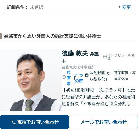
詳細条件
未選択
変更
姫路市から近い外国人の訴訟支援に強い弁護士
後藤 敦夫
弁護
インタビューを見
る
士
後藤敦夫法律事務所
兵
本竜野駅
か
営業時間：本
たつ
庫
|
日定休日
ら徒歩5分
の市
県
【初回相談無料】【法テラス可】地元
に密着型の弁護士が、あなたの相続問
題を解決「不動産が絡む遺産分割も的
確に対応」借金問題に精通した弁護士
が、オーダーメイドの解決策をご提案
電話でお問い合わせ
メールでお問い合わせ
「他の事務所で対応できなかった自己
破産もご相談ください」【本竜野駅5
分】