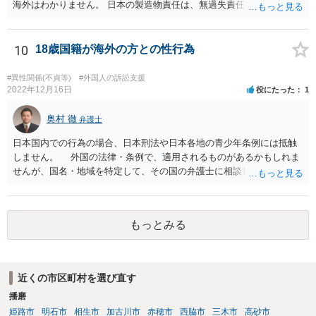
海外はわかりません。 日本の製造物責任は、無過失責任です。ですの
で、瑕疵があったかどうかが問題で、過失は問題になりません。
10
18歳国籍が海外の方との性行為
#異性関係(不貞等)
#外国人の訴訟支援
2022年12月16日
役にたった
1
奥村 徹
弁護士
日本国内での行為の場合、日本刑法や日本各地の青少年条例には抵触
しません。 外国の法律・条例で、適用されるものがあるかもしれま
せんが、国名・地域を特定して、その国の弁護士に相談してくださ
い。
もっとみる
近くの市区町村を選び直す
播磨
姫路市
明石市
相生市
加古川市
赤穂市
西脇市
三木市
高砂市