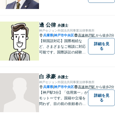
邊 公律
弁護士
神戸セジョン外国法共同事業法律事務所
兵庫県
神戸市中央区
高速神戸駅
から徒歩2分
|
【韓国語対応】国際相続な
詳細を見
ど、さまざまなご相談に対応
る
可能です。国際訴訟の経験も
豊富にあります【夜間・休日
面談可】【神戸駅2分】
白 承豪
弁護士
神戸セジョン外国法共同事業法律事務所
兵庫県
神戸市中央区
高速神戸駅
から徒歩2分
|
【神戸駅3分】「信用第一」が
詳細を見
モットーです。国籍や立場を
る
問わず、目の前の依頼者のた
めに全力を尽くしてまいりま
した。日韓渉外事件のみなら