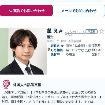
電話でお問い合わせ
メールでお問い合わせ
趙 良
弁
東京都
インタビューを
見る
護士
東京CITY LIGHT法律事務所
営業時
姫路市
か
面談方法(対面・電
らも相談
話・ビデオなど)は
間：本日
受付中
応相談
定休日
外国人の訴訟支援
【関東エリア対応】【日本と中国の弁護士資格有】言葉と文化の壁を
越え、国際問題・企業法務から日常のトラブルまで代表弁護士が直接
対応。日本全国どこからでも安心してご相談いただけます。まずは一