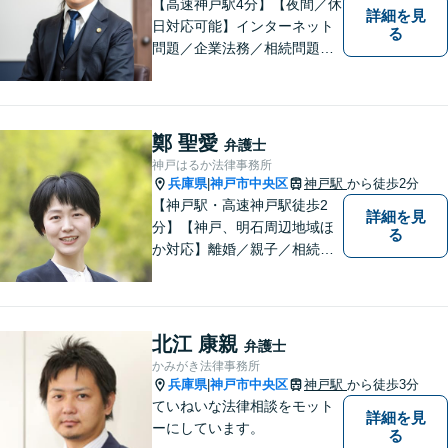
【高速神戸駅4分】【夜間／休
詳細を見
日対応可能】インターネット
る
問題／企業法務／相続問題／
不動産問題／労働問題など、
幅広く対応可能。どうぞおお
気軽にご相談ください。
鄭 聖愛
弁護士
神戸はるか法律事務所
兵庫県
神戸市中央区
神戸駅
から徒歩2分
|
【神戸駅・高速神戸駅徒歩2
詳細を見
分】【神戸、明石周辺地域ほ
る
か対応】離婚／親子／相続／
男女問題に力を入れていま
す。家庭の困難を抱える方が
本来お持ちの力を取り戻され
るため全力を尽くして法的サ
北江 康親
弁護士
ポートをいたします。どんな
かみがき法律事務所
ことでもご遠慮なくご相談く
兵庫県
神戸市中央区
神戸駅
から徒歩3分
|
ださい。
ていねいな法律相談をモット
詳細を見
ーにしています。
る