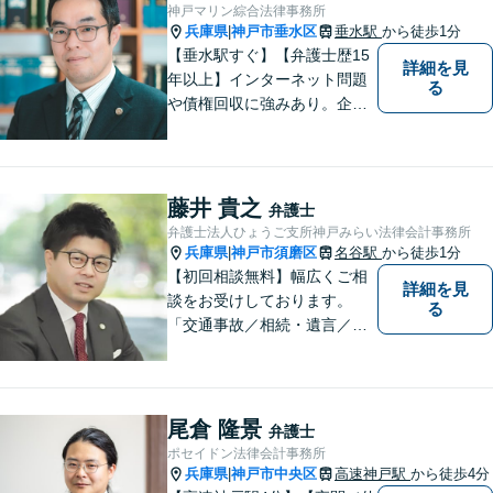
までワンストップで対応【オ
神戸マリン綜合法律事務所
ンライン面談OK】
兵庫県
神戸市垂水区
垂水駅
から徒歩1分
|
【垂水駅すぐ】【弁護士歴15
詳細を見
年以上】インターネット問題
る
や債権回収に強みあり。企業
ならではの困りごとまで幅広
く対応。女性弁護士も在籍し
ているため、男性弁護士に話
しづらくてもご安心くださ
藤井 貴之
弁護士
い。【分割払いOK】【休日・
弁護士法人ひょうご支所神戸みらい法律会計事務所
夜間面談・ビデオ面談可】
兵庫県
神戸市須磨区
名谷駅
から徒歩1分
|
【初回相談無料】幅広くご相
詳細を見
談をお受けしております。
る
「交通事故／相続・遺言／離
婚・男女問題/刑事事件/借金問
題」など、個人から企業法務
までお気軽にご相談くださ
い。公認会計士試験合格者。
尾倉 隆景
弁護士
【夜間・休日相談可能（要予
ポセイドン法律会計事務所
約）】【弁護士歴10年以上】
兵庫県
神戸市中央区
高速神戸駅
から徒歩4分
|