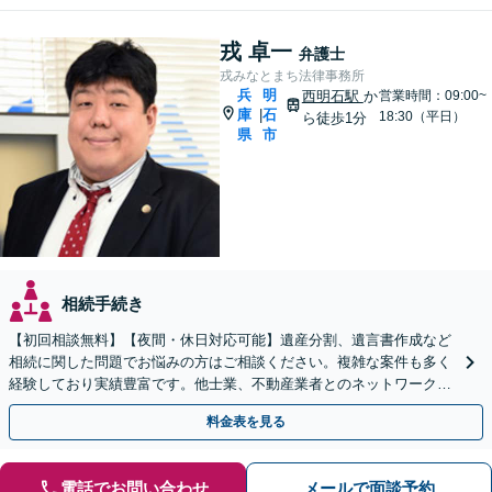
戎 卓一
弁護士
戎みなとまち法律事務所
兵
明
西明石駅
か
営業時間：09:00~
庫
石
|
18:30（平日）
ら徒歩1分
県
市
相続手続き
【初回相談無料】【夜間・休日対応可能】遺産分割、遺言書作成など
相続に関した問題でお悩みの方はご相談ください。複雑な案件も多く
経験しており実績豊富です。他士業、不動産業者とのネットワークが
あり、迅速解決が可能です。ぜひ一度ご相談ください。
料金表を見る
電話でお問い合わせ
メールで面談予約