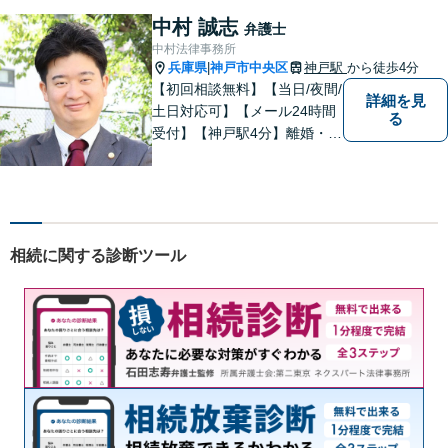
中村 誠志
弁護士
中村法律事務所
兵庫県
神戸市中央区
神戸駅
から徒歩4分
|
【初回相談無料】【当日/夜間/
詳細を見
土日対応可】【メール24時間
る
受付】【神戸駅4分】離婚・男
女問題、相続・遺言、刑事事
件など、幅広く対応。相談者
さまのご意向に沿った解決を
目指します。どんなささいな
事でも、お気軽にご相談くだ
相続に関する診断ツール
さい。