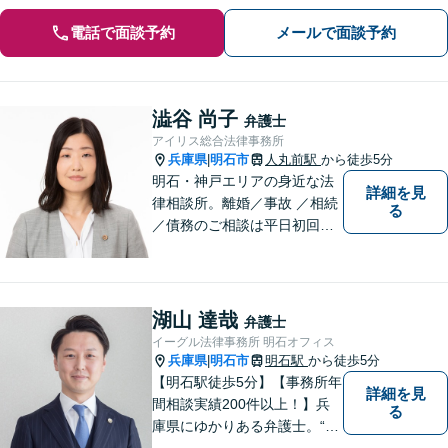
電話で面談予約
メールで面談予約
澁谷 尚子
弁護士
アイリス総合法律事務所
兵庫県
明石市
人丸前駅
から徒歩5分
|
明石・神戸エリアの身近な法
詳細を見
律相談所。離婚／事故 ／相続
る
／債務のご相談は平日初回３
０分無料です。【JR明石駅徒
歩10分，裁判所前】【土日祝
対応可】
湖山 達哉
弁護士
イーグル法律事務所 明石オフィス
兵庫県
明石市
明石駅
から徒歩5分
|
【明石駅徒歩5分】【事務所年
詳細を見
間相談実績200件以上！】兵
る
庫県にゆかりある弁護士。“プ
ロフェッショナル” として、依