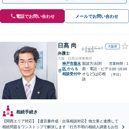
電話でお問い合わせ
メールでお問い合わせ
日髙 尚
大阪府
インタビュー
を見る
弁護士
大園・日髙法律事務所
神戸市垂水
面談方法(対
営業時間：1
区
からも
面・電話・ビデ
0:00~18:00
相談受付中
オなど)は応相
（平日）
談
相続手続き
【関西エリア対応】【遺言書作成・出張相談対応】他士業と連携して
相続問題をワンストップで解決します「行方不明の相続人調査もお任