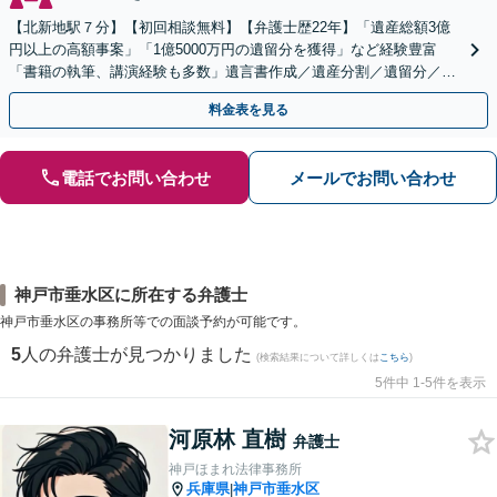
【北新地駅７分】【初回相談無料】【弁護士歴22年】「遺産総額3億
円以上の高額事案」「1億5000万円の遺留分を獲得」など経験豊富
「書籍の執筆、講演経験も多数」遺言書作成／遺産分割／遺留分／相
続放棄など【休日・夜間面談可】【完全個室対応】
料金表を見る
電話でお問い合わせ
メールでお問い合わせ
神戸市垂水区に所在する弁護士
神戸市垂水区の事務所等での面談予約が可能です。
5
人の弁護士が見つかりました
(検索結果について詳しくは
こちら
)
5件中 1-5件を表示
河原林 直樹
弁護士
神戸ほまれ法律事務所
兵庫県
神戸市垂水区
|