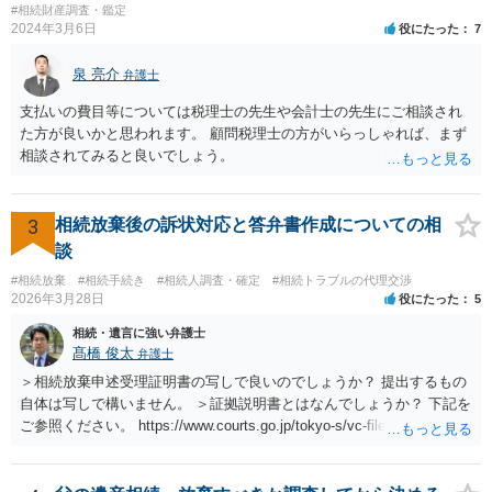
#相続財産調査・鑑定
2024年3月6日
役にたった
7
泉 亮介
弁護士
支払いの費目等については税理士の先生や会計士の先生にご相談され
た方が良いかと思われます。 顧問税理士の方がいらっしゃれば、まず
相談されてみると良いでしょう。
3
相続放棄後の訴状対応と答弁書作成についての相
談
#相続放棄
#相続手続き
#相続人調査・確定
#相続トラブルの代理交渉
2026年3月28日
役にたった
5
相続・遺言に強い弁護士
髙橋 俊太
弁護士
＞相続放棄申述受理証明書の写しで良いのでしょうか？ 提出するもの
自体は写しで構いません。 ＞証拠説明書とはなんでしょうか？ 下記を
ご参照ください。 https://www.courts.go.jp/tokyo-s/vc-files/tokyo-s/file/
14-1kisairei.pdf