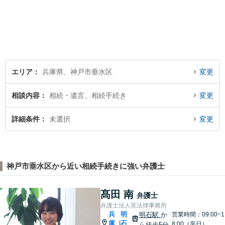
エリア
兵庫県、神戸市垂水区
変更
相談内容
相続・遺言、相続手続き
変更
詳細条件
未選択
変更
神戸市垂水区から近い相続手続きに強い弁護士
髙田 南
弁護士
弁護士法人筧法律事務所
兵
明
明石駅
か
営業時間：09:00~1
庫
石
|
8:00（平日）
ら徒歩5分