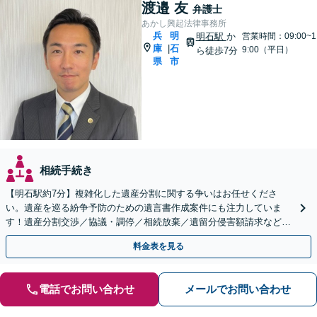
渡邉 友
弁護士
あかし興起法律事務所
兵
明
明石駅
か
営業時間：09:00~1
庫
石
|
9:00（平日）
ら徒歩7分
県
市
相続手続き
【明石駅約7分】複雑化した遺産分割に関する争いはお任せくださ
い。遺産を巡る紛争予防のための遺言書作成案件にも注力していま
す！遺産分割交渉／協議・調停／相続放棄／遺留分侵害額請求など
【Web相談可】【初回相談無料】【夜間面談可】
料金表を見る
電話でお問い合わせ
メールでお問い合わせ