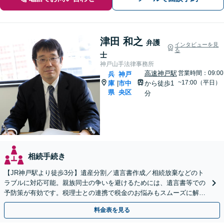
津田 和之
弁護
インタビューを見
る
士
神戸山手法律事務所
高速神戸駅
営業時間：09:00
兵
神戸
~17:00（平日）
庫
市中
から徒歩1
|
県
央区
分
相続手続き
【JR神戸駅より徒歩3分】遺産分割／遺言書作成／相続放棄などのト
ラブルに対応可能。親族同士の争いを避けるためには、遺言書等での
予防策が有効です。税理士との連携で税金のお悩みもスムーズに解決
【初回のご相談無料】【土日・夜間の受付可能】
料金表を見る