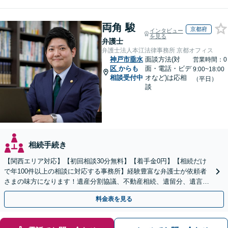
両角 駿
京都府
インタビュー
を見る
弁護士
弁護士法人本江法律事務所 京都オフィス
神戸市垂水
面談方法(対
営業時間：0
区
からも
面・電話・ビデ
9:00~18:00
相談受付中
オなど)は応相
（平日）
談
相続手続き
【関西エリア対応】【初回相談30分無料】【着手金0円】【相続だけ
で年100件以上の相談に対応する事務所】経験豊富な弁護士が依頼者
さまの味方になります！遺産分割協議、不動産相続、遺留分、遺言書
の作成など【烏丸御池駅7分】
料金表を見る