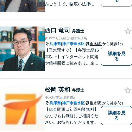
みごとまで、幅広い法律にま
つわるお悩みに対応していま
す。問題解決に向けて誠心誠
意アドバイスさせていただき
西口 竜司
ますので、悩まれる前に、お
弁護士
早めにご相談ください。
神戸マリン綜合法律事務所
兵庫県
神戸市垂水区
垂水駅
から徒歩1分
|
【垂水駅すぐ】【弁護士歴15
詳細を見
年以上】インターネット問題
る
や債権回収に強みあり。企業
ならではの困りごとまで幅広
く対応。女性弁護士も在籍し
ているため、男性弁護士に話
松岡 英和
しづらくてもご安心くださ
弁護士
い。【分割払いOK】【休日・
垂水駅前法律事務所
夜間面談・ビデオ面談可】
兵庫県
神戸市垂水区
垂水駅
から徒歩3分
|
【借金問題は初回相談無料】
詳細を見
なんでもお気軽にご相談くだ
る
さい。お待ちしております。