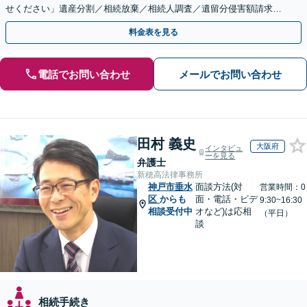
せください」遺産分割／相続放棄／相続人調査／遺留分侵害額請求／
登記など【休日・夜間面談可】【分割払い対応】
料金表を見る
電話でお問い合わせ
メールでお問い合わせ
田村 義史
大阪府
インタビュ
ーを見る
弁護士
新穂高法律事務所
神戸市垂水
面談方法(対
営業時間：0
区
からも
面・電話・ビデ
9:30~16:30
相談受付中
オなど)は応相
（平日）
談
相続手続き