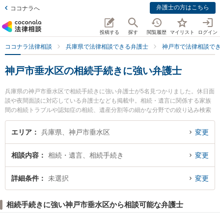
弁護士の方はこちら
ココナラへ
投稿する
探す
閲覧履歴
マイリスト
ログイン
ココナラ法律相談
兵庫県で法律相談できる弁護士
神戸市で法律相談で
神戸市垂水区の相続手続きに強い弁護士
兵庫県の神戸市垂水区で相続手続きに強い弁護士が5名見つかりました。休日面
談や夜間面談に対応している弁護士なども掲載中。相続・遺言に関係する家族
間の相続トラブルや認知症の相続、遺産分割等の細かな分野での絞り込み検索
もでき便利です。特に神戸ほまれ法律事務所の河原林 直樹弁護士や神戸マリン
綜合法律事務所の小田 紗織弁護士、神戸マリン綜合法律事務所の佐々木 歌織弁
エリア
兵庫県、神戸市垂水区
変更
護士のプロフィール情報や弁護士費用、強みなどが注目されています。『神戸
市垂水区で土日や夜間に発生した相続手続きのトラブルを今すぐに弁護士に相
相談内容
相続・遺言、相続手続き
変更
談したい』『相続手続きのトラブル解決の実績豊富な近くの弁護士を検索した
い』『初回相談無料で相続手続きを法律相談できる神戸市垂水区内の弁護士に
相談予約したい』などでお困りの相談者さんにおすすめです。
詳細条件
未選択
変更
相続手続きに強い神戸市垂水区から相談可能な弁護士