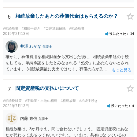
相続放棄すると、600万円の枠が一つ減ります。よって、4800万円の
範囲となります。 一般的には、全員で相続する方が税金はお得です。
また、全員で相続しても、話し合いの結果、親がすべて相続と決める
6
相続放棄したあとの葬儀代金はもらえるのか？
こともできます。この場合でも相続の非課税枠は、全員で相続した540
0万円分使えます。 父が亡くなり、母が全部相続すると、母から三人
#相続放棄
#相続手続き
#口座凍結解除
#相続放棄
で相続する際は、4800万円が非課税枠となります。 そうすると、母が
2019年2月13日
役にたった
14
亡くなってから相続すると、両親のどちらかが亡くなってから相続す
るより非課税の枠が減少します。 計画的に相続をするのがおすすめと
井澤 わかな
弁護士
いうことになります。これ以外にも気をつける点はあるかもしれませ
確かに、葬儀費用を相続財産から支出した後に、相続放棄申述の手続
んので、一度相談して想定するのがおすすめと思います。
をしても、単純承認をしたとみなされる「処分」にあたらないとされ
ています。 (相続放棄後に支出ではなく、葬儀の方が先に来るのが通常
だと思いますので、葬儀→葬儀費用を相続財産から支出→相続放棄申
述の手続ということだと思いますが) ただ、葬儀費用ならいくらでもよ
いということではなく、身分相応の、社会的儀式として当然認められ
7
固定資産税の支払いについて
る程度の金額に留まると考えた方がよいです。 もし、相続人の皆さん
に葬儀費用を支出する経済力がなく、質素な葬儀を行った費用であれ
#相続税対策
#不動産・土地の相続
#相続放棄
#相続手続き
ば相続財産から支出しても単純承認と認められない可能性が高いの
2022年7月13日
役にたった
4
で、相続放棄申述が受理される可能性も高いと思います。
内藤 政信
弁護士
相続放棄は、3か月ゆえ、間に合わないでしょう。 固定資産税はあな
たが代わって支払ってもいいですよ。 いまは、共有になっているの