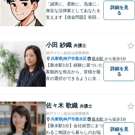
「誠実に、柔軟に、迅速に」
詳細を見
身近な法律家としてあなたを
る
支えます【借金問題】初回相
談無料／法テラスOK。丁寧な
説明で納得感ある解決を【相
続問題】生前対策から相続発
生後の手続き・トラブル対応
小田 紗織
弁護士
までワンストップで対応【オ
神戸マリン綜合法律事務所
ンライン面談OK】
兵庫県
神戸市垂水区
垂水駅
から徒歩1分
|
【垂水駅1分】経験に基づいた
詳細を見
客観的な視点から、皆様が最
る
良の選択ができるように全力
でサポートさせていただきま
す。みなさんが思っているよ
りも、法律で解決できること
佐々木 歌織
は数多くあります。 小さな悩
弁護士
み事が大きなトラブルや事件
神戸マリン綜合法律事務所
になってしまう前に、ご相談
兵庫県
神戸市垂水区
垂水駅
から徒歩1分
|
ください。
【垂水駅1分】会社経営にまつ
詳細を見
わるご相談から暮らしのお悩
る