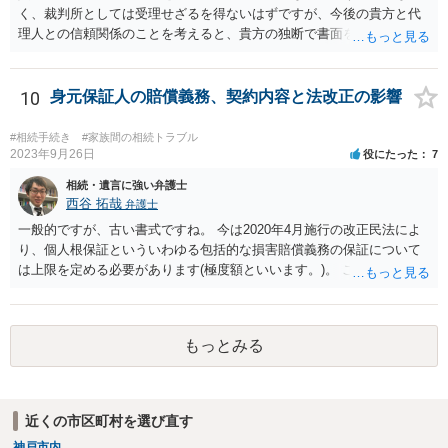
く、裁判所としては受理せざるを得ないはずですが、今後の貴方と代
理人との信頼関係のことを考えると、貴方の独断で書面を提出したり
裁判所に電話したりするのはお勧めしにくいところです。 現在の弁護
士が主張書面の提出を渋っているようですが、弁護士として提出の実
益がないと考えている可能性もあると思いますので、そのあたりも含
10
身元保証人の賠償義務、契約内容と法改正の影響
めて、弁護士見解を確認等するためによく打ち合わせた方がよいと思
います。単に面倒臭いということで書面提出をしないということであ
#相続手続き
#家族間の相続トラブル
れば、当該弁護士との委任関係を修了した上で、貴方のほうで書面提
2023年9月26日
役にたった
7
出することを検討なさった方がよいでしょう。
相続・遺言に強い弁護士
西谷 拓哉
弁護士
一般的ですが、古い書式ですね。 今は2020年4月施行の改正民法によ
り、個人根保証といういわゆる包括的な損害賠償義務の保証について
は上限を定める必要があります(極度額といいます。)。 この書式にサ
インしても、実際は連帯保証部分は民法465条の2②により無効とな
り、会社側は請求できない可能性が高そうです。
もっとみる
近くの市区町村を選び直す
神戸市内