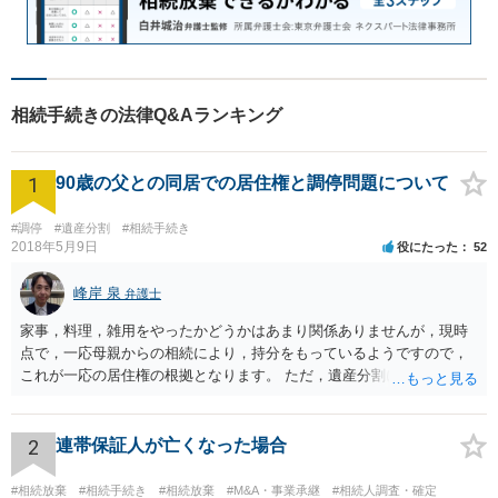
相続手続きの法律Q&Aランキング
1
90歳の父との同居での居住権と調停問題について
#調停
#遺産分割
#相続手続き
2018年5月9日
役にたった
52
峰岸 泉
弁護士
家事，料理，雑用をやったかどうかはあまり関係ありませんが，現時
点で，一応母親からの相続により，持分をもっているようですので，
これが一応の居住権の根拠となります。 ただ，遺産分割により，母の
持分を父親が取得した場合，住み続けるのは難しいかも知れません。
2
連帯保証人が亡くなった場合
#相続放棄
#相続手続き
#相続放棄
#M&A・事業承継
#相続人調査・確定