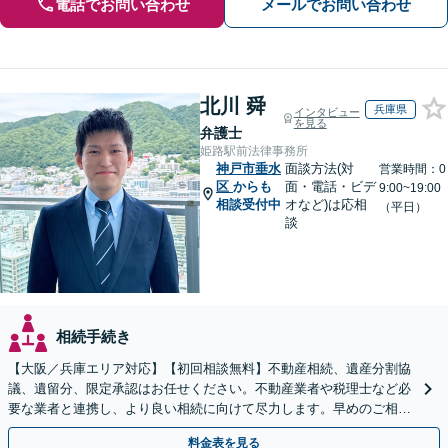
電話でお問い合わせ
メールでお問い合わせ
北川 舜
兵庫県
インタビュー
を見る
弁護士
姫路駅前法律事務所
神戸市垂水
面談方法(対
営業時間：0
区
からも
面・電話・ビデ
9:00~19:00
相談受付中
オなど)は応相
（平日）
談
相続手続き
【大阪／兵庫エリア対応】【初回相談無料】不動産相続、遺産分割協
議、遺留分、限定承認はお任せください。不動産業者や税理士など必
要な業者と連携し、より良い相続に向けて尽力します。早めのご相談
が複雑化を防ぐカギとなります【休日相談可】
料金表を見る