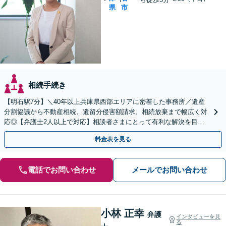
県
市
相続手続き
【明石駅7分】＼40年以上兵庫県西部エリアに密着した事務所／遺産
分割協議から不動産相続、遺留分侵害額請求、相続放棄まで幅広く対
応◎【弁護士2人以上で対応】相談者さまにとって有利な解決を目指
します。「生前対策」もお気軽に【休日・夜間相談対応】
料金表を見る
電話でお問い合わせ
メールでお問い合わせ
小林 正幸
弁護
インタビューを見
る