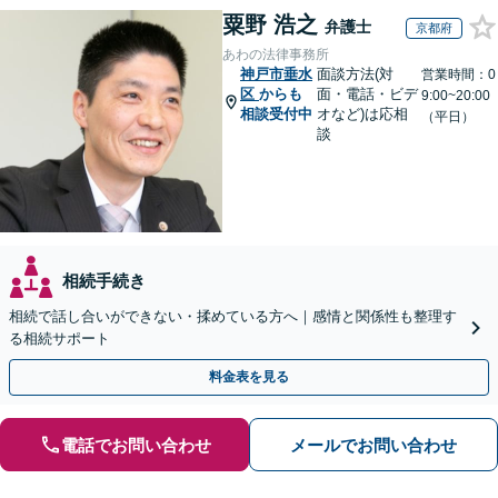
粟野 浩之
弁護士
京都府
あわの法律事務所
神戸市垂水
面談方法(対
営業時間：0
区
からも
面・電話・ビデ
9:00~20:00
相談受付中
オなど)は応相
（平日）
談
相続手続き
相続で話し合いができない・揉めている方へ｜感情と関係性も整理す
る相続サポート
料金表を見る
電話でお問い合わせ
メールでお問い合わせ