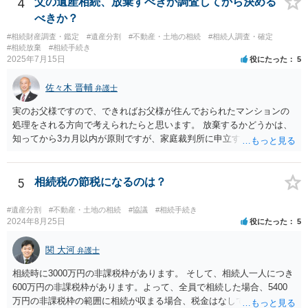
4
父の遺産相続、放棄すべきか調査してから決める
べきか？
#相続財産調査・鑑定
#遺産分割
#不動産・土地の相続
#相続人調査・確定
#相続放棄
#相続手続き
2025年7月15日
役にたった
5
佐々木 晋輔
弁護士
実のお父様ですので、できればお父様が住んでおられたマンションの
処理をされる方向で考えられたらと思います。 放棄するかどうかは、
知ってから3カ月以内が原則ですが、家庭裁判所に申立すれば3カ月の
期間を伸長することができます。 その間に、財産の状況を調査して、
放棄するかどうか決めることができます。 銀行やサラ金が数年も放置
することはありませんので、数年後に借金が発見される可能性はほぼ
5
相続税の節税になるのは？
ありません。 なお、私が扱った相続放棄を検討していた案件で、期間
伸長して調査したところ、サラ金に対する過払金など相当な財産が見
#遺産分割
#不動産・土地の相続
#協議
#相続手続き
つかったため相続したという事例がありました。
2024年8月25日
役にたった
5
関 大河
弁護士
相続時に3000万円の非課税枠があります。 そして、相続人一人につき
600万円の非課税枠があります。よって、全員で相続した場合、5400
万円の非課税枠の範囲に相続が収まる場合、税金はなしです。 一人が