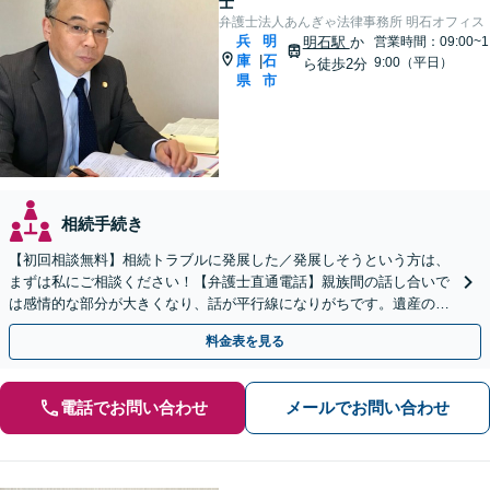
士
弁護士法人あんぎゃ法律事務所 明石オフィス
兵
明
明石駅
か
営業時間：09:00~1
庫
石
|
9:00（平日）
ら徒歩2分
県
市
相続手続き
【初回相談無料】相続トラブルに発展した／発展しそうという方は、
まずは私にご相談ください！【弁護士直通電話】親族間の話し合いで
は感情的な部分が大きくなり、話が平行線になりがちです。遺産の使
い込みもご相談ください。泥沼化する前にお電話ください。
料金表を見る
電話でお問い合わせ
メールでお問い合わせ