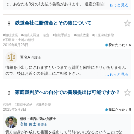
で、あなたも3分の1支払う義務があります。 遺産分割協議をして、不
動産取得者を決めて、相続登記する必要があります。 登記名義人に支
払い義務があります。
8
鉄道会社に賠償金とその後について
#相続放棄
#相続人調査・確定
#相続手続き
#相続放棄
#口座凍結解除
#不動産・土地の相続
2019年6月28日
役にたった
6
匿名A
弁護士
情報を小出しにされますといつまでも質問と回答にキリがありません
ので、後はお近くの弁護士にご相談下さい。
9
家庭裁判所への自分での書類提出は可能ですか？
#調停
#相続手続き
#遺産分割
2025年5月8日
役にたった
5
相続・遺言に強い弁護士
髙橋 俊太
弁護士
貴方自身が作成した書面を提出して門前払いになるということはな