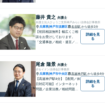
頼者のために尽力します。複
数弁護士が連携し、高度な問
題にも迅速に対応いたしま
藤井 貴之
弁護士
す。【初回無料相談】
弁護士法人ひょうご支所神戸みらい法律会計事務所
兵庫県
神戸市須磨区
名谷駅
から徒歩1分
|
【初回相談無料】幅広くご相
詳細を見
談をお受けしております。
る
「交通事故／相続・遺言／離
婚・男女問題/刑事事件/借金問
題」など、個人から企業法務
までお気軽にご相談くださ
い。公認会計士試験合格者。
尾倉 隆景
弁護士
【夜間・休日相談可能（要予
ポセイドン法律会計事務所
約）】【弁護士歴10年以上】
兵庫県
神戸市中央区
高速神戸駅
から徒歩4分
|
【高速神戸駅4分】【夜間／休
詳細を見
日対応可能】インターネット
る
問題／企業法務／相続問題／
不動産問題／労働問題など、
幅広く対応可能。どうぞおお
気軽にご相談ください。