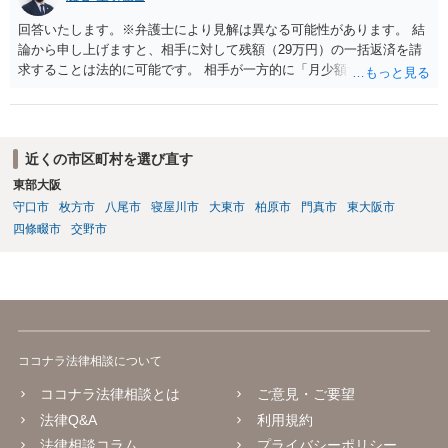
回答いたします。※弁護士により見解は異なる可能性があります。 結
論から申し上げますと、相手に対して残額（29万円）の一括返済を請
求することは法的に可能です。 相手が一方的に「月少額ずつ返す」と
言ってきたとしても、あなたが同意していない以上、分割払いの合意
は成立していません。当初の返済期日も過ぎているため、一括返済を
求める権利があります。 具体的には、以下の手順で進めるのが効果的
です。 分割拒否と一括請求の通知：PayPayのメッセージ等で「分割
近くの市区町村を選び直す
払いには同意していないため、残額の一括払いを求める」旨を明確に
東部大阪
伝えます。 相手の本名・住所の確認：応じない場合に法的手段（少額
守口市
枚方市
八尾市
寝屋川市
大東市
柏原市
門真市
東大阪市
訴訟など）をとるには、相手の身元が必要です。分からない場合は、
まず本名や住所の特定を進めてください。 相手が購入した高額商品
四條畷市
交野市
（Switch2等）の事実も踏まえ、応じない場合は法的措置を辞さない姿
勢で交渉に臨むのが現実的かと思います。
ココナラ法律相談について
ココナラ法律相談とは
ご意見・ご要望
法律Q&A
利用規約
法律相談コラム
プライバシーポリシー