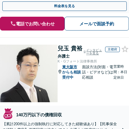
料金表を見る
電話でお問い合わせ
メールで面談予約
兒玉 貴裕
京都府
インタビュ
ーを見る
弁護士
K・Gフォート法律事務所
営業時
東大阪市
面談方法(対面・電
からも相談
話・ビデオなど)は
間：本日
受付中
応相談
定休日
140万円以下の債権回収
【累計200件以上の強制執行に対応してきた経験値あり】【民事保全