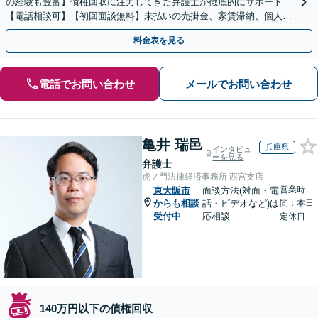
の経験も豊富】債権回収に注力してきた弁護士が徹底的にサポート
【電話相談可】【初回面談無料】未払いの売掛金、家賃滞納、個人間
のお金の貸し借りなど【関西エリア対応】
料金表を見る
電話でお問い合わせ
メールでお問い合わせ
亀井 瑞邑
兵庫県
インタビュ
ーを見る
弁護士
虎ノ門法律経済事務所 西宮支店
営業時
東大阪市
面談方法(対面・電
からも相談
話・ビデオなど)は
間：本日
受付中
応相談
定休日
140万円以下の債権回収