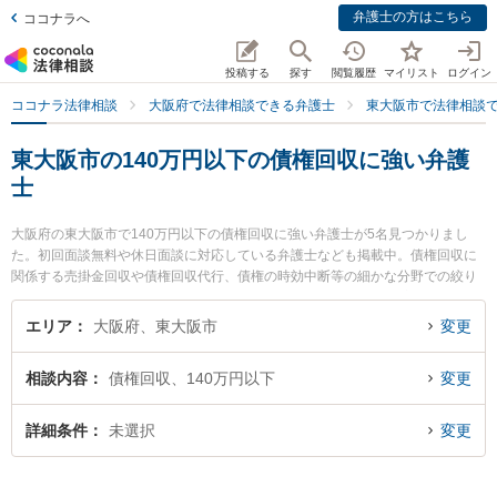
弁護士の方はこちら
ココナラへ
投稿する
探す
閲覧履歴
マイリスト
ログイン
ココナラ法律相談
大阪府で法律相談できる弁護士
東大阪市で法律相談
東大阪市の140万円以下の債権回収に強い弁護
士
大阪府の東大阪市で140万円以下の債権回収に強い弁護士が5名見つかりまし
た。初回面談無料や休日面談に対応している弁護士なども掲載中。債権回収に
関係する売掛金回収や債権回収代行、債権の時効中断等の細かな分野での絞り
込み検索もでき便利です。特にはなぞの綜合法律事務所の丸山 和彦弁護士や東
大阪布施法律事務所の中村 雄高弁護士、弁護士法人東大阪総合法律事務所の滝
エリア
大阪府、東大阪市
変更
川 正明弁護士のプロフィール情報や弁護士費用、強みなどが注目されていま
す。『東大阪市で土日や夜間に発生した140万円以下の債権回収のトラブルを
相談内容
債権回収、140万円以下
変更
今すぐに弁護士に相談したい』『140万円以下の債権回収のトラブル解決の実
績豊富な近くの弁護士を検索したい』『初回相談無料で140万円以下の債権回
収を法律相談できる東大阪市内の弁護士に相談予約したい』などでお困りの相
詳細条件
未選択
変更
談者さんにおすすめです。