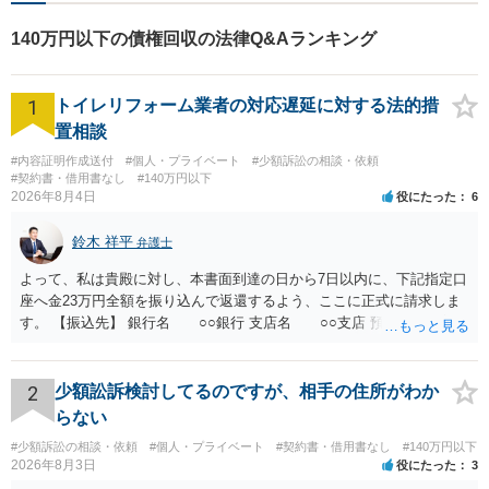
様、まずはお気軽にご連絡く
ださい。初回面談予約受付中
140万円以下の債権回収の法律Q&Aランキング
1
トイレリフォーム業者の対応遅延に対する法的措
置相談
#内容証明作成送付
#個人・プライベート
#少額訴訟の相談・依頼
#契約書・借用書なし
#140万円以下
2026年8月4日
役にたった
6
鈴木 祥平
弁護士
よって、私は貴殿に対し、本書面到達の日から7日以内に、下記指定口
座へ金23万円全額を振り込んで返還するよう、ここに正式に請求しま
す。 【振込先】 銀行名 ○○銀行 支店名 ○○支店 預金種別 普通
口座番号 ○○○○○○○ 口座名義 ○○○○ 万一、上記期限までに返金がな
されない場合には、貴殿には任意に返金する意思がないものと判断
し、やむを得ず、返還金23万円及びこれに対する遅延損害金の支払い
2
少額訟訴検討してるのですが、相手の住所がわか
を求める民事訴訟、支払督促その他必要な法的手続を直ちに講じま
らない
す。 その際には、訴訟に要する費用その他法令上認められる金員につ
#少額訴訟の相談・依頼
#個人・プライベート
#契約書・借用書なし
#140万円以下
いても併せて請求する予定ですので、あらかじめ申し添えます。 本件
2026年8月3日
役にたった
3
は、貴殿自らが契約を解約したことによって生じた返還義務の履行を