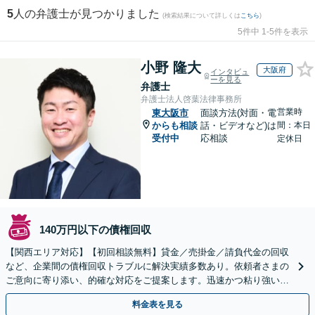
5
人の弁護士が見つかりました
(検索結果について詳しくは
こちら
)
5件中 1-5件を表示
小野 隆大
大阪府
インタビュ
ーを見る
弁護士
弁護士法人啓葉法律事務所
営業時
東大阪市
面談方法(対面・電
からも相談
話・ビデオなど)は
間：本日
受付中
応相談
定休日
140万円以下の債権回収
【関西エリア対応】【初回相談無料】貸金／売掛金／請負代金の回収
など、企業間の債権回収トラブルに解決実績多数あり。依頼者さまの
ご意向に寄り添い、的確な対応をご提案します。迅速かつ粘り強い交
渉で、少しでも回収できるよう尽力します【土日祝対応可】
料金表を見る