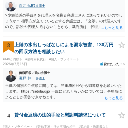
求めるものにすぎません。貴殿の仕入先との取引関係や返金時期など
白井 弘昭
弁護士
の内部事情は、私に対する返還義務の発生や履行時期には何ら影響を
及ぼすものではありません。 これ以上、本件の解決を不必要に遅延さ
>少額訟訴の手続きを代理人を名乗る弁護士さんに送ってもいいのでし
せることなく、誠意をもって速やかに返金手続を履行されるよう、強
ょうか？ 相手方が立てているとする弁護士は、「交渉」の代理人です
く求めます。 以上
ので、訴訟の代理人ではないことから、裁判所は、代理人宛ての訴状
を受け取ることは無いと思われます。 なお、交渉段階で代理人が就い
ている場合は、相手方（被告）の住所で訴状を作成提出し、裁判所に
代理人が就いていたことを知らせると（訴状の記載内容から明らかな
3
上階の水出しっぱなしによる漏水被害、130万円
場合も）、裁判所が当該代理人弁護士に事前連絡し、引き続き訴訟も
の回収方法を相談したい
受任するかを聞いたうえで、受任の意志が明らかになったところで、
#140万円以下
#債権回収代行
#個人・プライベート
直接被告に送達するのではなく、代理人に訴状の受領を促すこともあ
2026年7月16日
役にたった
5
ります。 ラインのやり取りでしか証拠がないと、実際の本人性が明ら
かではありません。もちろん弁護士（２０万円の請求で代理人弁護士
債権回収に強い弁護士
に委任するかも疑わしいのですが）も住所は明らかにしないでしょ
瀬戸 伸一
弁護士
う。 何か本人を示す事実（振込先などの情報）から、相手の住所等の
当職の個別のご依頼に関しては、当事務所HPから御連絡をお願いいた
情報を割り出していくしかないように思えます。 以上、ご参考まで。
します。 https://setolaw.jp/ 一般にどれくらいかについては、事務所に
よるとしか回答できかねます。
4
貸付金返済の法的手段と慰謝料請求について
#個人・プライベート
#音信不通・行方不明の相手
#契約書・借用書なし