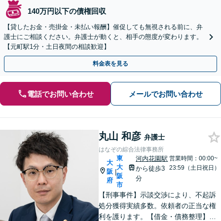
140万円以下の債権回収
【貸したお金・売掛金・未払い報酬】催促しても無視される前に、弁
護士にご相談ください。弁護士が動くと、相手の態度が変わります。
【元町駅1分・土日夜間の相談歓迎】
料金表を見る
電話でお問い合わせ
メールでお問い合わせ
丸山 和彦
弁護士
はなぞの綜合法律事務所
東
河内花園駅
営業時間：00:00~
大
大
23:59（土日祝日）
から徒歩3
阪
|
阪
分
府
市
【刑事事件】示談交渉により、不起訴
処分獲得実績多数。依頼者の正当な権
利を護ります。【借金・債務整理】借