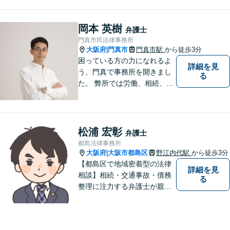
ン力と精神的なタフさが強
み。依頼者さまにとって身近
で頼れる弁護士を目指しま
岡本 英樹
弁護士
す。【休日相談可】【今福鶴
門真市民法律事務所
見駅2分】
大阪府
門真市
門真市駅
から徒歩3分
|
困っている方の力になれるよ
詳細を見
う、門真で事務所を開きまし
る
た。 弊所では労働、相続、離
婚、交通事故、不動産、破
産、中小企業法務その他様々
な法律相談を承っておりま
す。
松浦 宏彰
弁護士
都島法律事務所
大阪府
大阪市都島区
野江内代駅
から徒歩3分
|
【都島区で地域密着型の法律
詳細を見
相談】相続・交通事故・債務
る
整理に注力する弁護士が親身
に対応。費用や手続きを明確
に説明し、あなたの不安を解
消します。大阪市都島区の皆