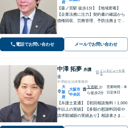
府
【森ノ宮駅 徒歩1分】【地域密着】
【企業法務に注力】契約書の確認から
債権回収、労務管理、予防法務までサ
ポートいたします。不動産・労働も対
応◎勝訴見込みも率直に伝えますの
で、まずはお気軽にご相談ください。
電話でお問い合わせ
メールでお問い合わせ
中澤 拓夢
弁護
インタビューを見
る
士
中澤総合法律事務所
大
玉造駅
か
営業時間：本
大阪市
阪
|
日定休日
ら徒歩2分
中央区
府
【弁護士直通】【初回相談無料！1,000
件以上の実績】【多額の慰謝料回収や
請求額減額の実績あり】相談者さまに
寄り添い、最善の解決を目指します！
丁寧なヒアリングできめ細やかにサポ