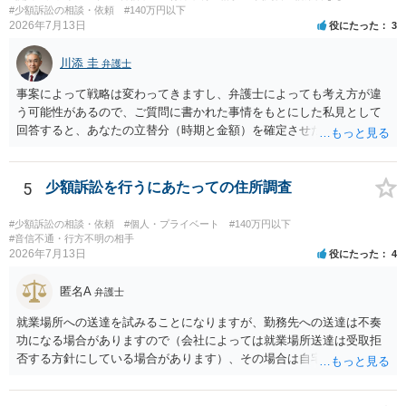
#少額訴訟の相談・依頼
#140万円以下
2026年7月13日
役にたった
3
川添 圭
弁護士
事案によって戦略は変わってきますし、弁護士によっても考え方が違
う可能性があるので、ご質問に書かれた事情をもとにした私見として
回答すると、あなたの立替分（時期と金額）を確定させた上で、淡々
と訴訟提起する方がよい事案ではないかと思料します。支払督促だ
と、もし異議申立てがなされる可能性が高そうであれば時間の浪費
（通常訴訟へ移行する日数分空転する）になりますし、支払督促及び
5
少額訴訟を行うにあたっての住所調査
その異議後の通常訴訟は相手方の住所地が管轄裁判所になるため（特
に相手方が遠方である場合は）対応が面倒な場合があるからです。相
#少額訴訟の相談・依頼
#個人・プライベート
#140万円以下
手方の主張については、和解で減額を考慮すればよいと思います。 な
#音信不通・行方不明の相手
2026年7月13日
役にたった
4
お、残念ながら、「連絡も返ってこず、返済の目処も立たずで精神的
ダメージが大きく」という理由では、慰謝料請求は通常は認められま
匿名A
せん。
弁護士
就業場所への送達を試みることになりますが、勤務先への送達は不奏
功になる場合がありますので（会社によっては就業場所送達は受取拒
否する方針にしている場合があります）、その場合は自宅の住所調査
が必要になるでしょう。