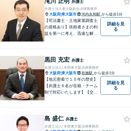
滝川 正明
弁護士
弁護士法人東大阪総合法律事務所
大阪府
東大阪市
河内永和駅
から徒歩1分
|
【司法書士・土地家屋調査士
詳細を見
の資格あり】依頼者さまの利
る
益を第一に考え、迅速な解決
を目指します。不貞慰謝料請
求や財産分与など幅広く対応
「明け渡し請求はお任せ／ス
黒田 充宏
ムーズな明け渡し請求で依頼
弁護士
者さまの被害を最小限に抑え
弁護士法人i 本部東大阪法律事務所
る」
大阪府
東大阪市
布施駅
から徒歩1分
|
【地元密着で１５年の歴史】
詳細を見
【弁護士６名が在籍・チーム
る
制で対応いたします】【交通
事故、借金、相続、離婚、企
業法務・法人破産初回相談無
料】【布施駅すぐイオン布施
島 盛仁
駅前店５階】 お悩みは【弁護
弁護士
士法人ｉ 東大阪法律事務
弁護士法人i 本部東大阪法律事務所
所 】におまかせください！