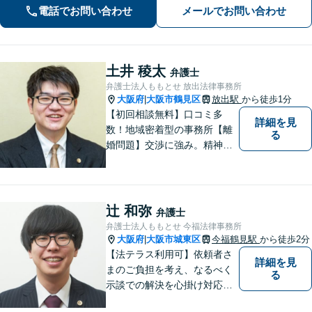
電話でお問い合わせ
メールでお問い合わせ
ート「刑事事件：執行猶予判決を得た
経験多数」示談交渉はお任せ！
土井 稜太
弁護士
弁護士法人ももとせ 放出法律事務所
大阪府
大阪市鶴見区
放出駅
から徒歩1分
|
【初回相談無料】口コミ多
詳細を見
数！地域密着型の事務所【離
る
婚問題】交渉に強み。精神的
な負担が少しでも軽くなるよ
う、寄り添いの姿勢で事件解
決に臨みます【相続・遺言】
迅速かつ丁寧な対応を心が
辻 和弥
弁護士
け、満足度の高い解決を目指
弁護士法人ももとせ 今福法律事務所
します【放出駅1分】
大阪府
大阪市城東区
今福鶴見駅
から徒歩2分
|
【法テラス利用可】依頼者さ
詳細を見
まのご負担を考え、なるべく
る
示談での解決を心掛け対応い
たします。コミュニケーショ