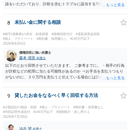
談をいただいており、詐欺を含むトラブルに該当する可能性があるで
しょう。 返金の請求にあたっては、相手方の身元を特定する必要があ
ります。 お金を渡した方法が現金手渡しではなく、指定口座への振込
であるならば、相手方の身元を特定できる可能性もあるでしょう。 い
8
未払い金に関する相談
ずれにせよ、まずは速やかに最寄りの警察署に被害相談に行くことを
お勧めします。
#相手(債務者)の所在・財産調査
#債権回収代行
#遅延損害金回収
#個人・プライベート
#契約書・借用書なし
#140万円以下
2026年8月6日
債権回収に強い弁護士
森本 偲音
弁護士
以下のとおり回答させていただきます。 ご参考までに。 ・相手の行為
が詐欺などの犯罪に当たる可能性があるのか ⇒お手当を支払うつもり
がないのに、３０万円を支払うと伝えている場合には詐欺罪に該当す
る可能性があります。 ・未払い金を回収するためにどのような法的手
段が取れるのか ⇒契約に基づく履行請求として３０万円を請求するこ
とが考えられますが、 パパ活の契約は、売春防止法に抵触する契約
9
貸したお金をなるべく早く回収する方法
であるため、公序良俗に反する契約として 民法上無効（民法９０
条）となるため、相手方に請求できない可能性が高いです。 ・相手の
#少額訴訟の相談・依頼
#個人・プライベート
#契約書・借用書なし
氏名や住所が分からない状態でも対応可能なのか ⇒訴訟等の裁判上の
#内容証明作成送付
#140万円以下
#強制執行・差し押さえ
2026年7月28日
手続を利用する場合には、原則として相手方の住所・氏名を把握して
いる必要があります。
澁谷 望
弁護士