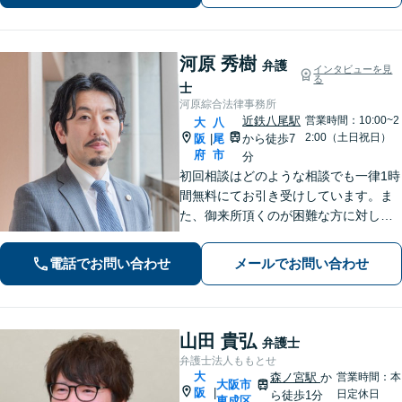
日相談OK】
河原 秀樹
弁護
インタビューを見
る
士
河原綜合法律事務所
近鉄八尾駅
営業時間：10:00~2
大
八
2:00（土日祝日）
阪
尾
から徒歩7
|
府
市
分
初回相談はどのような相談でも一律1時
間無料にてお引き受けしています。ま
た、御来所頂くのが困難な方に対して
は出張相談のご予約お受けしておりま
す。弁護士事務所の比較的少ない八尾
電話でお問い合わせ
メールでお問い合わせ
市及び近隣市・区の方々に上質なリー
ガルサービスを提供いたします。
山田 貴弘
弁護士
弁護士法人ももとせ
大
森ノ宮駅
か
営業時間：本
大阪市
阪
|
日定休日
ら徒歩1分
東成区