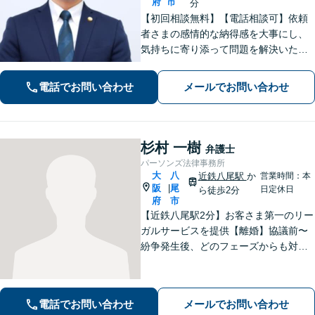
府
市
分
【初回相談無料】【電話相談可】依頼
者さまの感情的な納得感を大事にし、
気持ちに寄り添って問題を解決いたし
ます「プライバシーには最大限配慮
し、秘密厳守を徹底」子の監護が関わ
電話でお問い合わせ
メールでお問い合わせ
る複雑なケースも対応【完全個室対
応】【子連れ相談可】【休日・夜間相
談可】
杉村 一樹
弁護士
パーソンズ法律事務所
大
八
近鉄八尾駅
か
営業時間：本
阪
尾
|
日定休日
ら徒歩2分
府
市
【近鉄八尾駅2分】お客さま第一のリー
ガルサービスを提供【離婚】協議前〜
紛争発生後、どのフェーズからも対
応。より良い解決への突破口を見出し
ます【交通事故】豊富な対応実績。損
害保険会社側の事情に精通し、適切な
電話でお問い合わせ
メールでお問い合わせ
賠償金の獲得を目指します【夜間・休