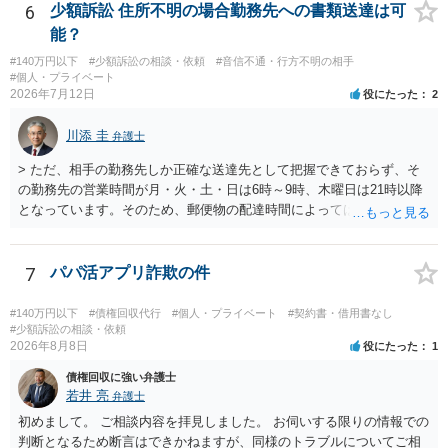
6
少額訴訟 住所不明の場合勤務先への書類送達は可
能？
#140万円以下
#少額訴訟の相談・依頼
#音信不通・行方不明の相手
#個人・プライベート
2026年7月12日
役にたった
2
川添 圭
弁護士
> ただ、相手の勤務先しか正確な送達先として把握できておらず、そ
の勤務先の営業時間が月・火・土・日は6時～9時、木曜日は21時以降
となっています。そのため、郵便物の配達時間によっては受け取りが
難しい可能性があります。 営業時間を具体的に明らかにして、早朝・
夜間の送達を上申するのが基本になりますが、感覚的には郵便局を動
かすには早すぎるので執行官送達を申し立てる必要があるかもしれま
7
パパ活アプリ詐欺の件
せん。裁判所としては（あまりに特殊すぎて）就業場所送達を認めな
い可能性もありますし、執行官送達には費用もかかりますので、まず
#140万円以下
#債権回収代行
#個人・プライベート
#契約書・借用書なし
は裁判所へ相談した方がよいと思います。
#少額訴訟の相談・依頼
2026年8月8日
役にたった
1
債権回収に強い弁護士
若井 亮
弁護士
初めまして。 ご相談内容を拝見しました。 お伺いする限りの情報での
判断となるため断言はできかねますが、同様のトラブルについてご相