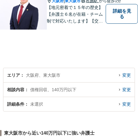
大阪府
東大阪市
布施駅
から徒歩1分
|
【地元密着で１５年の歴史】
詳細を見
【弁護士６名が在籍・チーム
る
制で対応いたします】【交通
事故、借金、相続、離婚、企
業法務・法人破産初回相談無
料】【布施駅すぐイオン布施
駅前店５階】お悩みは【弁護
士法人ｉ 東大阪法律事務所】
におまかせください！
エリア
大阪府、東大阪市
変更
相談内容
債権回収、140万円以下
変更
詳細条件
未選択
変更
東大阪市から近い140万円以下に強い弁護士