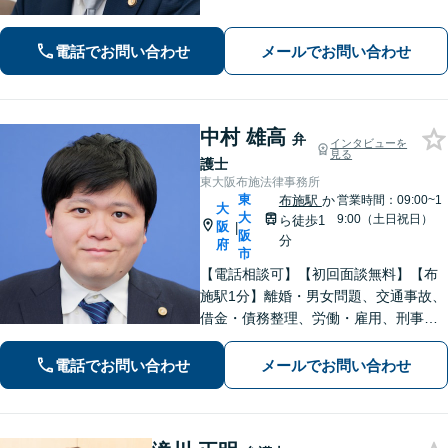
金問題の解決実績多数。【離婚・男女
問題】不貞慰謝料の獲得、減額実績多
電話でお問い合わせ
メールでお問い合わせ
数。独りで悩まず、先ずはお話をお聞
かせ下さい。【土日・夜間対応可】
中村 雄高
弁
インタビューを
見る
護士
東大阪布施法律事務所
東
布施駅
か
営業時間：09:00~1
大
大
9:00（土日祝日）
ら徒歩1
阪
|
阪
分
府
市
【電話相談可】【初回面談無料】【布
施駅1分】離婚・男女問題、交通事故、
借金・債務整理、労働・雇用、刑事事
件 など【相談しやすいリーズナブルな
料金体系】【着手金0円】で対応する分
電話でお問い合わせ
メールでお問い合わせ
野も！依頼者さまと「共闘」し、最後
まで味方になります