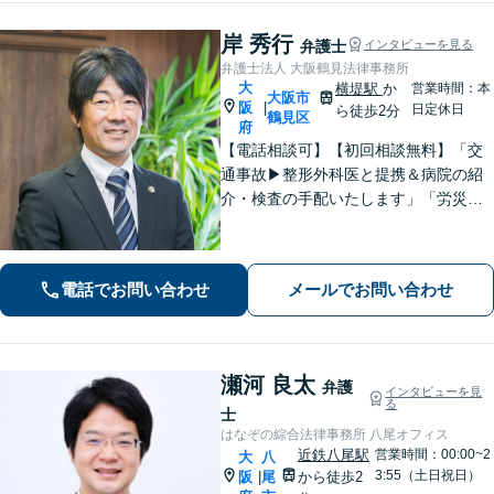
岸 秀行
弁護士
インタビューを見る
弁護士法人 大阪鶴見法律事務所
大
横堤駅
か
営業時間：本
大阪市
阪
|
日定休日
ら徒歩2分
鶴見区
府
【電話相談可】【初回相談無料】「交
通事故▶︎整形外科医と提携＆病院の紹
介・検査の手配いたします」「労災の
後遺障害もお任せください」事故後で
きるだけ早期にご相談頂けると助かり
ます。法律問題だけではないトータル
電話でお問い合わせ
メールでお問い合わせ
サポートを目指します【セカンドオピ
ニオン可】
瀬河 良太
弁護
インタビューを見
る
士
はなぞの綜合法律事務所 八尾オフィス
近鉄八尾駅
営業時間：00:00~2
大
八
3:55（土日祝日）
阪
尾
から徒歩2
|