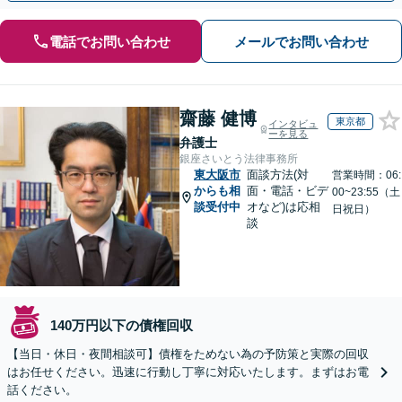
電話でお問い合わせ
メールでお問い合わせ
齋藤 健博
東京都
インタビュ
ーを見る
弁護士
銀座さいとう法律事務所
東大阪市
面談方法(対
営業時間：06:
からも相
面・電話・ビデ
00~23:55（土
談受付中
オなど)は応相
日祝日）
談
140万円以下の債権回収
【当日・休日・夜間相談可】債権をためない為の予防策と実際の回収
はお任せください。迅速に行動し丁寧に対応いたします。まずはお電
話ください。