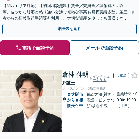
【関西エリア対応】【初回相談無料】貸金／売掛金／製作費の回収
等、速やかな対応と粘り強い交渉で複雑な事案も回収実績多数。第三
者からの情報取得手続等も利用し、大切な資産を少しでも回収できる
よう尽力します【フリーランス・個人事業主のご相談も対応】
料金表を見る
電話で面談予約
メールで面談予約
倉林 伸明
兵庫県
インタビュ
ーを見る
弁護士
ノースポイント法律事務所
営業時間：0
東大阪市
面談方法(対面・
からも相
電話・ビデオな
9:00~19:00
談受付中
ど)は応相談
（土日）