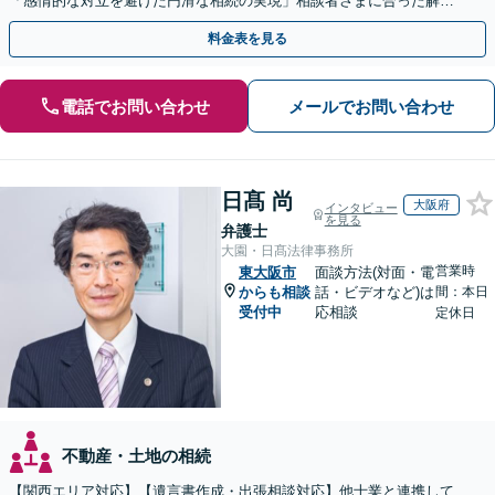
「感情的な対立を避けた円滑な相続の実現」相談者さまに合った解決
のプランをご提案
料金表を見る
電話でお問い合わせ
メールでお問い合わせ
日髙 尚
大阪府
インタビュー
を見る
弁護士
大園・日髙法律事務所
営業時
東大阪市
面談方法(対面・電
からも相談
話・ビデオなど)は
間：本日
受付中
応相談
定休日
不動産・土地の相続
【関西エリア対応】【遺言書作成・出張相談対応】他士業と連携して