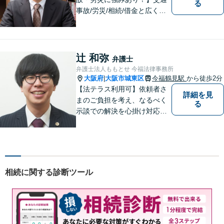
る
事故/労災/相続/借金と広く法
律問題に対応。【横堤駅2分】
法律トラブルに巻き込まれた/
巻き込まれそうな方はお早め
にご相談ください。【労災事
辻 和弥
弁護士
故：9年前の事故でも数千万円
弁護士法人ももとせ 今福法律事務所
の賠償を獲得】
大阪府
大阪市城東区
今福鶴見駅
から徒歩2分
|
【法テラス利用可】依頼者さ
詳細を見
まのご負担を考え、なるべく
る
示談での解決を心掛け対応い
たします。コミュニケーショ
ン力と精神的なタフさが強
み。依頼者さまにとって身近
で頼れる弁護士を目指しま
す。【休日相談可】【今福鶴
相続に関する診断ツール
見駅2分】