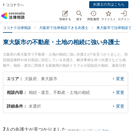
弁護士の方はこちら
ココナラへ
投稿する
探す
閲覧履歴
マイリスト
ログイン
ココナラ法律相談
大阪府で法律相談できる弁護士
東大阪市で法律相談
東大阪市の不動産・土地の相続に強い弁護士
大阪府の東大阪市で不動産・土地の相続に強い弁護士が7名見つかりました。初
回面談無料や休日面談に対応している弁護士、解決事例を持つ弁護士なども掲
載中。相続・遺言に関係する家族間の相続トラブルや認知症の相続、遺産分割
等の細かな分野での絞り込み検索もでき便利です。特にベリーベスト法律事務
所 東大阪布施オフィスの岡 洸樹弁護士やはなぞの綜合法律事務所の丸山 和彦
エリア
大阪府、東大阪市
変更
弁護士、東大阪布施法律事務所の井上 亮介弁護士のプロフィール情報や弁護士
費用、強みなどが注目されています。『東大阪市で土日や夜間に発生した不動
相談内容
相続・遺言、不動産・土地の相続
変更
産・土地の相続のトラブルを今すぐに弁護士に相談したい』『不動産・土地の
相続のトラブル解決の実績豊富な近くの弁護士を検索したい』『初回相談無料
で不動産・土地の相続を法律相談できる東大阪市内の弁護士に相談予約した
詳細条件
未選択
変更
い』などでお困りの相談者さんにおすすめです。
7
人の弁護士が見つかりました
(検索結果について詳しくは
こちら
)