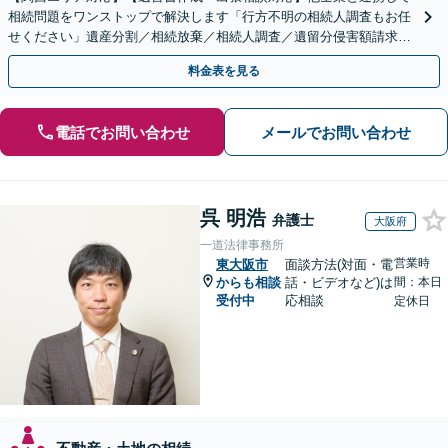
相続問題をワンストップで解決します「行方不明の相続人調査もお任
せください」遺産分割／相続放棄／相続人調査／遺留分侵害額請求／
登記など【休日・夜間面談可】【分割払い対応】
料金表を見る
電話でお問い合わせ
メールでお問い合わせ
呉 明浩
弁護士
大阪府
一道法律事務所
営業時
東大阪市
面談方法(対面・電
からも相談
話・ビデオなど)は
間：本日
受付中
応相談
定休日