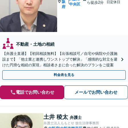
阪
|
日定休日
ら徒歩2分
中央区
府
不動産・土地の相続
【弁護士直通】【初回相談無料】【出張相談可／自宅や病院や介護施
設まで】「他士業と連携しワンストップで解決」「感情的な対立を避
けた円滑な相続の実現」相談者さまに合った解決のプランをご提案
料金表を見る
電話でお問い合わせ
メールでお問い合わせ
土井 稜太
弁護士
弁護士法人ももとせ 放出法律事務所