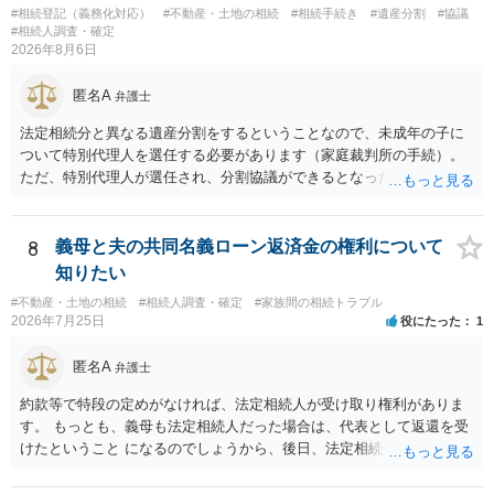
#相続登記（義務化対応）
#不動産・土地の相続
#相続手続き
#遺産分割
#協議
#相続人調査・確定
2026年8月6日
匿名A
弁護士
法定相続分と異なる遺産分割をするということなので、未成年の子に
ついて特別代理人を選任する必要があります（家庭裁判所の手続）。
ただ、特別代理人が選任され、分割協議ができるとなったとしても、
不動産の名義の全部を自分にできるかどうかは別問題です。未成年者
の権利も守られなければならないからです。 相続財産全体で、未成年
者の権利が守られているかどうかを判断しなければなりません。 単
8
義母と夫の共同名義ローン返済金の権利について
に、未成年者を今後養育するのは、自分だからという理由では、法定
知りたい
相続分以上に多くの遺産を取得することができるというわけではあり
#不動産・土地の相続
#相続人調査・確定
#家族間の相続トラブル
ません。
2026年7月25日
役にたった
1
匿名A
弁護士
約款等で特段の定めがなければ、法定相続人が受け取り権利がありま
す。 もっとも、義母も法定相続人だった場合は、代表として返還を受
けたということ になるのでしょうから、後日、法定相続分に基づいて
精算を求めることは可能と思います。