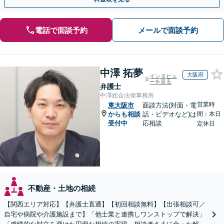
電話で面談予約
メールで面談予約
中澤 拓夢
大阪府
インタビュ
ーを見る
弁護士
中澤総合法律事務所
営業時
東大阪市
面談方法(対面・電
からも相談
話・ビデオなど)は
間：本日
受付中
応相談
定休日
不動産・土地の相続
【関西エリア対応】【弁護士直通】【初回相談無料】【出張相談可／
自宅や病院や介護施設まで】「他士業と連携しワンストップで解決」