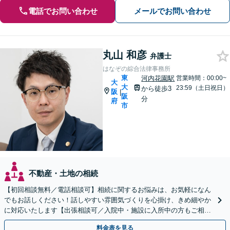
電話でお問い合わせ
メールでお問い合わせ
丸山 和彦
弁護士
はなぞの綜合法律事務所
東
河内花園駅
営業時間：00:00~
大
大
23:59（土日祝日）
から徒歩3
阪
|
阪
分
府
市
不動産・土地の相続
【初回相談無料／電話相談可】相続に関するお悩みは、お気軽になん
でもお話しください！話しやすい雰囲気づくりを心掛け、きめ細やか
に対応いたします【出張相談可／入院中・施設に入所中の方もご相談
ください】【子連れ相談・車いす利用可】
料金表を見る