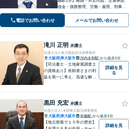
施駅1分】離婚・男女問題、交通事故、
借金・債務整理、労働・雇用、刑事事
件 など【相談しやすいリーズナブルな
料金体系】【着手金0円】で対応する分
電話でお問い合わせ
メールでお問い合わせ
野も！依頼者さまと「共闘」し、最後
まで味方になります
滝川 正明
弁護士
弁護士法人東大阪総合法律事務所
大阪府
東大阪市
河内永和駅
から徒歩1分
|
【司法書士・土地家屋調査士
詳細を見
の資格あり】依頼者さまの利
る
益を第一に考え、迅速な解決
を目指します。不貞慰謝料請
求や財産分与など幅広く対応
「明け渡し請求はお任せ／ス
黒田 充宏
ムーズな明け渡し請求で依頼
弁護士
者さまの被害を最小限に抑え
弁護士法人i 本部東大阪法律事務所
る」
大阪府
東大阪市
布施駅
から徒歩1分
|
【地元密着で１５年の歴史】
詳細を見
【弁護士６名が在籍・チーム