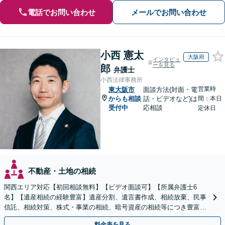
電話でお問い合わせ
メールでお問い合わせ
小西 憲太
大阪府
インタビュ
ーを見る
郎
弁護士
小西法律事務所
営業時
東大阪市
面談方法(対面・電
からも相談
話・ビデオなど)は
間：本日
受付中
応相談
定休日
不動産・土地の相続
関西エリア対応【初回相談無料】【ビデオ面談可】【所属弁護士6
名】【遺産相続の経験豊富】遺産分割、遺言書作成、相続放棄、民事
信託、相続対策、株式・事業の相続、暗号資産の相続等につき豊富な
対応実績。【バリアフリー】【完全個室対応】
料金表を見る