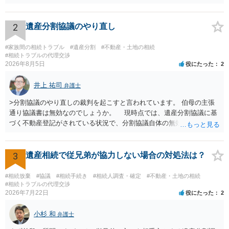
渡し請求の対象ではなくなるので）請求棄却となります。 相続放棄受
理証明を家庭裁判所で取得し、コピーを答弁書に添えて裁判所に提出
してください。 質問２について 請求棄却を求める答弁書を提出すれ
2
遺産分割協議のやり直し
ば、第１回期日は出席する必要がありません。その日は差支え（用事
があり出席できない）との記載で十分です。 質問３について 弁護士で
#家族間の相続トラブル
#遺産分割
#不動産・土地の相続
はないので、ｍｉｎｔｓでの提出の必要は無いと思います。郵送（期
#相続トラブルの代理交渉
2026年8月5日
役にたった
2
限までに届けばよい）で十分です。 詳細は、書面記載の裁判所書記官
にお問い合わせください。 以上、ご参考まで。
井上 祐司
弁護士
>分割協議のやり直しの裁判を起こすと言われています。 伯母の主張
通り協議書は無効なのでしょうか。 現時点では、遺産分割協議に基
づく不動産登記がされている状況で、分割協議自体の無効を裁判所が
認めたわけではないので、分割協議の効力に影響はありません。 先
方の訴訟の主張及び立証次第ですが、 ・御祖母様の認知能力に関する
医師の意見書、筆跡鑑定 が提出されればその効力が否定される可能性
3
遺産相続で従兄弟が協力しない場合の対処法は？
はありますが、 ・伯母様自身が分割協議に加わっていること ・御祖母
様の意に反する遺産分割協議を行う実益が誰にあったかの立証が困難
#相続放棄
#協議
#相続手続き
#相続人調査・確定
#不動産・土地の相続
であること からすると、実際に遺産分割協議の効力が否定される可能
#相続トラブルの代理交渉
2026年7月22日
役にたった
2
性はそれほど高くない（立証のハードルは非常に高い）ということが
言えると思います。
小杉 和
弁護士