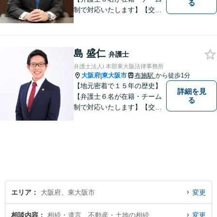
る
制で対応いたします】【交通
事故、借金、相続、離婚、企
業法務・法人破産初回相談無
料】【布施駅すぐイオン布施
島 盛仁
駅前店５階】 お悩みは【弁護
弁護士
士法人ｉ 東大阪法律事務
弁護士法人i 本部東大阪法律事務所
所 】におまかせください！
大阪府
東大阪市
布施駅
から徒歩1分
|
【地元密着で１５年の歴史】
詳細を見
【弁護士６名が在籍・チーム
る
制で対応いたします】【交通
事故、借金、相続、離婚、企
業法務・法人破産初回相談無
料】【布施駅すぐイオン布施
駅前店５階】お悩みは【弁護
士法人ｉ 東大阪法律事務所】
におまかせください！
エリア
大阪府、東大阪市
変更
相談内容
相続・遺言、不動産・土地の相続
変更