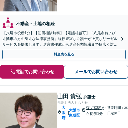
不動産・土地の相続
【八尾市役所1分】【初回相談無料】【電話相談可】「八尾市および
近隣市の方の身近な法律事務所」経験豊富な弁護士が上質なリーガル
サービスを提供します。遺言書作成から遺産分割協議まで幅広く対応
「他士業と連携してスムーズな解決」【休日・夜間相談可】
料金表を見る
電話でお問い合わせ
メールでお問い合わせ
山田 貴弘
弁護士
弁護士法人ももとせ
大
森ノ宮駅
か
営業時間：本
大阪市
阪
|
日定休日
ら徒歩1分
東成区
府