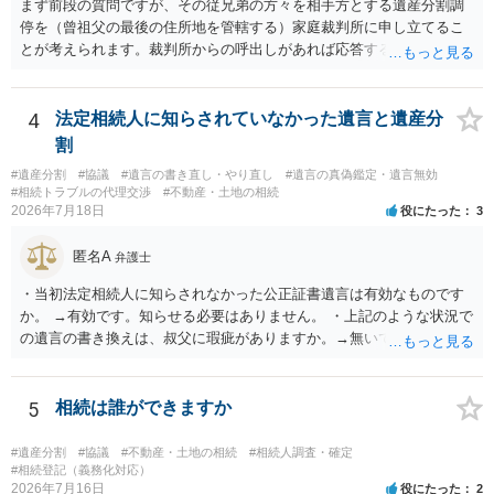
まず前段の質問ですが、その従兄弟の方々を相手方とする遺産分割調
停を（曾祖父の最後の住所地を管轄する）家庭裁判所に申し立てるこ
とが考えられます。裁判所からの呼出しがあれば応答する可能性がま
だあるのではないでしょうか。 後段の質問については、相続放棄は可
能と思われます。時間が思った以上にないので必要書類をてきぱきと
揃える必要があります。その点是非御注意ください。
4
法定相続人に知らされていなかった遺言と遺産分
割
#遺産分割
#協議
#遺言の書き直し・やり直し
#遺言の真偽鑑定・遺言無効
#相続トラブルの代理交渉
#不動産・土地の相続
2026年7月18日
役にたった
3
匿名A
弁護士
・当初法定相続人に知らされなかった公正証書遺言は有効なものです
か。 →有効です。知らせる必要はありません。 ・上記のような状況で
の遺言の書き換えは、叔父に瑕疵がありますか。→無いです。 ・分割
する場合の比率は、現状で、客観的に見てどの程度が妥当と考えられ
ますか。 →本人が自由に決められますので、どこが妥当とは言えない
です。客観的な基準もありません。 ・できれば穏やかに、分割を拒否
5
相続は誰ができますか
することはできますか。 →分割を拒否するということは、遺産はいら
ないということでしょうか。遺言で、受取を指定されててもいらない
#遺産分割
#協議
#不動産・土地の相続
#相続人調査・確定
と拒否することはできます。理由を説明する必要はありません。
#相続登記（義務化対応）
2026年7月16日
役にたった
2