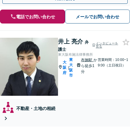
電話でお問い合わせ
メールでお問い合わせ
井上 亮介
弁
インタビューを
見る
護士
東大阪布施法律事務所
東
布施駅
か
営業時間：10:00~1
大
大
9:00（土日祝日）
ら徒歩1
阪
|
阪
分
府
市
不動産・土地の相続