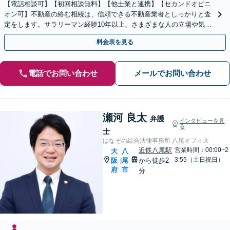
【電話相談可】【初回相談無料】【他士業と連携】【セカンドオピニ
オン可】不動産の絡む相続は、信頼できる不動産業者としっかりと査
定をします。サラリーマン経験10年以上、さまざまな人の立場や気持
ちが分かります。遺産分割や相続放棄もお任せください。
料金表を見る
電話でお問い合わせ
メールでお問い合わせ
瀬河 良太
弁護
インタビューを見
る
士
はなぞの綜合法律事務所 八尾オフィス
近鉄八尾駅
営業時間：00:00~2
大
八
3:55（土日祝日）
阪
尾
から徒歩2
|
府
市
分