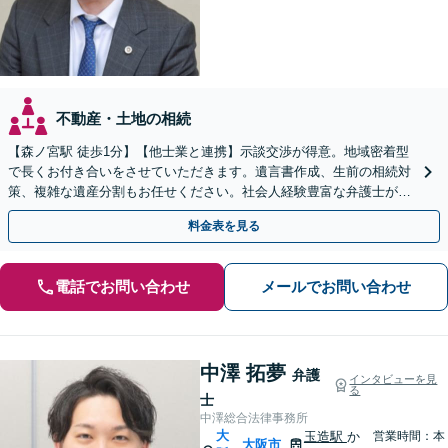
不動産・土地の相続
【森ノ宮駅 徒歩1分】【他士業と連携】示談交渉が得意。地域密着型
で長くお付き合いをさせていただきます。遺言書作成、生前の相続対
策、複雑な遺産分割もお任せください。社会人経験豊富な弁護士が親
身になってお話を伺います。
料金表を見る
電話でお問い合わせ
メールでお問い合わせ
中澤 拓夢
弁護
インタビューを見
る
士
中澤総合法律事務所
大
玉造駅
か
営業時間：本
大阪市