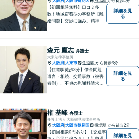
大阪府
大阪市鶴見区
放出駅
から徒歩1分
|
【初回相談無料】口コミ多
詳細を見
数！地域密着型の事務所【離
る
婚問題】交渉に強み。精神的
な負担が少しでも軽くなるよ
う、寄り添いの姿勢で事件解
決に臨みます【相続・遺言】
迅速かつ丁寧な対応を心が
森元 鷹志
弁護士
け、満足度の高い解決を目指
大東法律事務所
します【放出駅1分】
大阪府
大東市
住道駅
から徒歩3分
|
【住道駅徒歩3分】借金問題、
詳細を見
遺言・相続、交通事故（被害
る
者側）、不貞の慰謝料請求は
初回相談が無料。初めての方
でも安心して相談できるよう
に、丁寧な聞き取りとわかり
やすい説明を心がけておりま
権 基峰
弁護士
す。お気軽にご相談くださ
弁護士法人 大阪鶴見法律事務所
い。
大阪府
大阪市鶴見区
横堤駅
から徒歩2分
|
【初回相談0円あり】【交通事
詳細を見
故・労災に強みあり！】交通