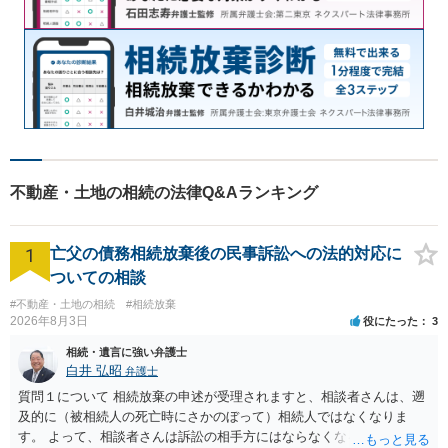
不動産・土地の相続の法律Q&Aランキング
1
亡父の債務相続放棄後の民事訴訟への法的対応に
ついての相談
#不動産・土地の相続
#相続放棄
2026年8月3日
役にたった
3
相続・遺言に強い弁護士
白井 弘昭
弁護士
質問１について 相続放棄の申述が受理されますと、相談者さんは、遡
及的に（被相続人の死亡時にさかのぼって）相続人ではなくなりま
す。 よって、相談者さんは訴訟の相手方にはならなくなるので（明け