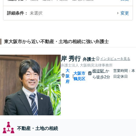
詳細条件
未選択
変更
東大阪市から近い不動産・土地の相続に強い弁護士
岸 秀行
弁護士
インタビューを見る
弁護士法人 大阪鶴見法律事務所
大
横堤駅
か
営業時間：本
大阪市
阪
|
日定休日
ら徒歩2分
鶴見区
府
不動産・土地の相続