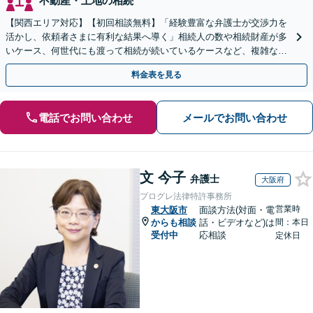
不動産・土地の相続
【関西エリア対応】【初回相談無料】「経験豊富な弁護士が交渉力を
活かし、依頼者さまに有利な結果へ導く」相続人の数や相続財産が多
いケース、何世代にも渡って相続が続いているケースなど、複雑な事
案でも対応！協議、調停、審判どのフェーズからも相談可
料金表を見る
電話でお問い合わせ
メールでお問い合わせ
文 今子
弁護士
大阪府
プログレ法律特許事務所
営業時
東大阪市
面談方法(対面・電
からも相談
話・ビデオなど)は
間：本日
受付中
応相談
定休日