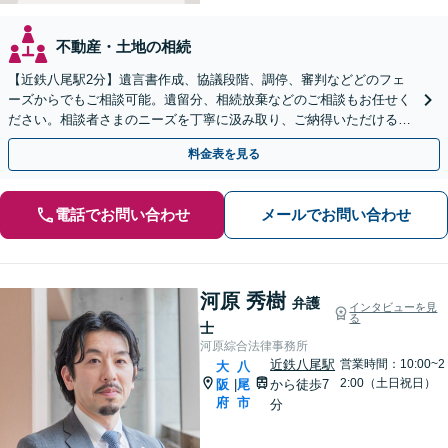
不動産・土地の相続
【近鉄八尾駅2分】遺言書作成、協議段階、調停、審判などどのフェ
ーズからでもご相談可能。遺留分、相続放棄などのご相談もお任せく
ださい。相談者さまのニーズを丁寧に汲み取り、ご納得いただける解
決を実現できるよう尽力します【夜間・休日相談OK】
料金表を見る
電話でお問い合わせ
メールでお問い合わせ
河原 秀樹
弁護
インタビューを見
る
士
河原綜合法律事務所
近鉄八尾駅
営業時間：10:00~2
大
八
2:00（土日祝日）
阪
尾
から徒歩7
|
府
市
分