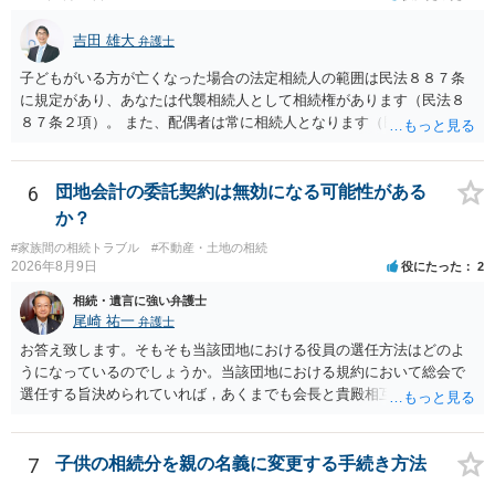
吉田 雄大
弁護士
子どもがいる方が亡くなった場合の法定相続人の範囲は民法８８７条
に規定があり、あなたは代襲相続人として相続権があります（民法８
８７条２項）。 また、配偶者は常に相続人となります（民法８９０
条）。 「祖父の子供３人」の方の配偶者がご健在であれば、その方に
も相続権があります。つまり、孫５人に加えて「おじ又はおば」にも
相続権がある可能性があります。
6
団地会計の委託契約は無効になる可能性がある
か？
#家族間の相続トラブル
#不動産・土地の相続
2026年8月9日
役にたった
2
相続・遺言に強い弁護士
尾崎 祐一
弁護士
お答え致します。そもそも当該団地における役員の選任方法はどのよ
うになっているのでしょうか。当該団地における規約において総会で
選任する旨決められていれば，あくまでも会長と貴殿相互間における
団地会計の委託契約であって貴殿が役員になることはありません。但
し，団地と貴殿との委託契約は有効に成立しています。当該団地にお
ける役員の選任が会長の専権でできるのであれば，貴殿と会長との合
7
子供の相続分を親の名義に変更する手続き方法
意により委託契約は有効に成立しています。