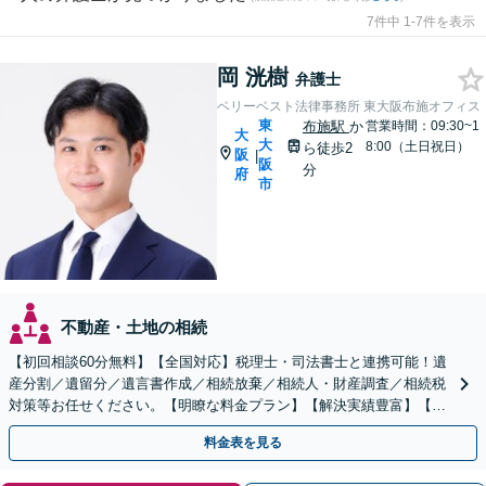
7件中 1-7件を表示
岡 洸樹
弁護士
ベリーベスト法律事務所 東大阪布施オフィス
東
布施駅
か
営業時間：09:30~1
大
大
8:00（土日祝日）
ら徒歩2
阪
|
阪
分
府
市
不動産・土地の相続
【初回相談60分無料】【全国対応】税理士・司法書士と連携可能！遺
産分割／遺留分／遺言書作成／相続放棄／相続人・財産調査／相続税
対策等お任せください。【明瞭な料金プラン】【解決実績豊富】【電
話相談可】
料金表を見る