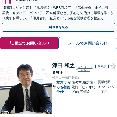
【関西エリア対応】【電話相談・WEB面談可】「労働者側：未払い残
業代、セクハラ・パワハラ、不当解雇など、安心して働ける環境を取
り戻すお手伝い」「使用者側：企業として必要な労務管理を幅広くサ
ポート」【スポット契約・顧問契約どちらも対応可】
料金表を見る
電話でお問い合わせ
メールでお問い合わせ
津田 和之
兵庫県
インタビュ
ーを見る
弁護士
神戸山手法律事務所
営業時間：0
枚方市
か
面談方法(対面・
らも相談
電話・ビデオな
9:00~17:00
受付中
ど)は応相談
（平日）