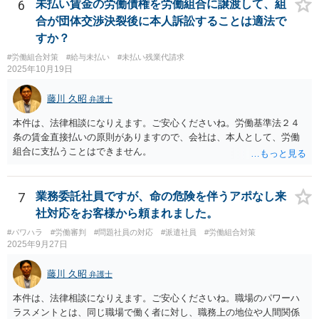
更できない労働条件の場合（労働契約法１０条但書）は、労働者の同
6
未払い賃金の労働債権を労働組合に譲渡して、組
意が必要です。この場合、真の同意がいるとされる場合も十分にあり
合が団体交渉決裂後に本人訴訟することは適法で
ます。就業規則の不利益変更問題であれば労働契約法１０条本文に基
すか？
づいて判断されます。周知性と合理性の要件の有無が問題となりま
#労働組合対策
#給与未払い
#未払い残業代請求
す。合理性は必要性、不利益性、相当性、その他の要素から判断され
2025年10月19日
ます。良い解決になりますよう祈念しております。法的責任をきちん
と追及されたい場合には、労働法にかなり詳しく、上記に関係した法
藤川 久昭
弁護士
理等にも通じた弁護士等に相談し、法的に正確に分析してもらい、今
後の対応を検討するべきです。
本件は、法律相談になりえます。ご安心くださいね。労働基準法２４
条の賃金直接払いの原則がありますので、会社は、本人として、労働
組合に支払うことはできません。
7
業務委託社員ですが、命の危険を伴うアポなし来
社対応をお客様から頼まれました。
#パワハラ
#労働審判
#問題社員の対応
#派遣社員
#労働組合対策
2025年9月27日
藤川 久昭
弁護士
本件は、法律相談になりえます。ご安心くださいね。職場のパワーハ
ラスメントとは、同じ職場で働く者に対し、職務上の地位や人間関係