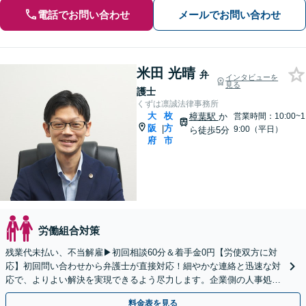
電話でお問い合わせ
メールでお問い合わせ
米田 光晴
弁
インタビューを
見る
護士
くずは凛誠法律事務所
大
枚
樟葉駅
か
営業時間：10:00~1
阪
方
|
9:00（平日）
ら徒歩5分
府
市
労働組合対策
残業代未払い、不当解雇▶︎初回相談60分＆着手金0円【労使双方に対
応】初回問い合わせから弁護士が直接対応！細やかな連絡と迅速な対
応で、よりよい解決を実現できるよう尽力します。企業側の人事処分
のご相談まで対応【休日・夜間面談可】【樟葉駅5分】
料金表を見る