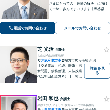
さまにとっての「最良の解決」に向け
て一緒に歩んでまいります【💬感謝の
声多数！】丁寧・わかりやすい説明。
安心してご相談ください【弁護士歴10
年以上】【土日祝日対応】【枚方市駅3
電話でお問い合わせ
メールでお問い合わせ
0秒／駅近で便利】
芝 光治
弁護士
古山綜合法律事務所
大阪府
枚方市
枚方市駅
から徒歩0分
|
【交通事故、相続、離婚・男
詳細を見
女問題、債務整理、未払残業
る
代は初回面談無料】【「枚方
市駅」から徒歩30秒】じっく
りとお話を聞く姿勢を大切に
し、依頼者様の状況を十分に
岩田 和也
ヒアリングし、あらゆる観点
弁護士
から解決策をご提案してまい
弁護士法人アイリス 枚方みらい法律事務所
ります。
大阪府
枚方市
枚方市駅
から徒歩5分
|