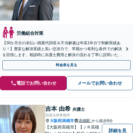
労働組合対策
【30か月分の未払い残業代回収＆不当解雇は年収1年分で和解実績あ
り！】豊富な解決実績と高い交渉力で、早期かつ有利な条件での解決
を目指します。相談時に弁護士費用と解決の流れを丁寧に説明いたし
ますので、安心してお問い合わせ下さい。
料金表を見る
電話でお問い合わせ
メールでお問い合わせ
吉本 由希
弁護士
高槻法律事務所
大阪府
高槻市
高槻駅
から徒歩8分
|
【大阪府高槻市】【ＪＲ高槻
詳細を見