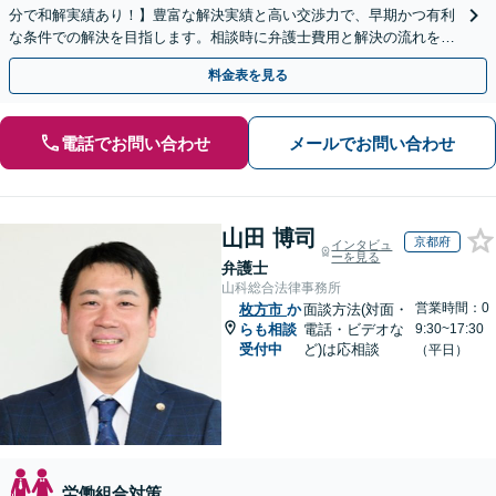
分で和解実績あり！】豊富な解決実績と高い交渉力で、早期かつ有利
な条件での解決を目指します。相談時に弁護士費用と解決の流れを丁
寧に説明いたしますので、安心してお問い合わせ下さい。
料金表を見る
電話でお問い合わせ
メールでお問い合わせ
山田 博司
京都府
インタビュ
ーを見る
弁護士
山科総合法律事務所
営業時間：0
枚方市
か
面談方法(対面・
らも相談
電話・ビデオな
9:30~17:30
受付中
ど)は応相談
（平日）
労働組合対策