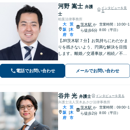
河野 嵩士
弁護
インタビューを見
る
士
柏葉法律事務所
大
茨
茨木駅
か
営業時間：10:00~1
阪
木
|
8:00（平日）
ら徒歩6分
府
市
【JR茨木駅７分】お気持ちにわだかま
りを残さないよう、円満な解決を目指
します。離婚／交通事故／相続／不動
産といった民事事件、わいせつや窃盗
などの刑事事件にも幅広く対応。紛争
電話でお問い合わせ
メールでお問い合わせ
化してしてしまった問題も、より良い
着地点を探り、交渉を重ねます【初回
相談無料】
谷井 光
弁護士
インタビューを見る
弁護士法人茨木あさひ法律事務所
大
茨
茨木駅
か
営業時間：09:00~1
阪
木
|
8:00（平日）
ら徒歩2分
府
市