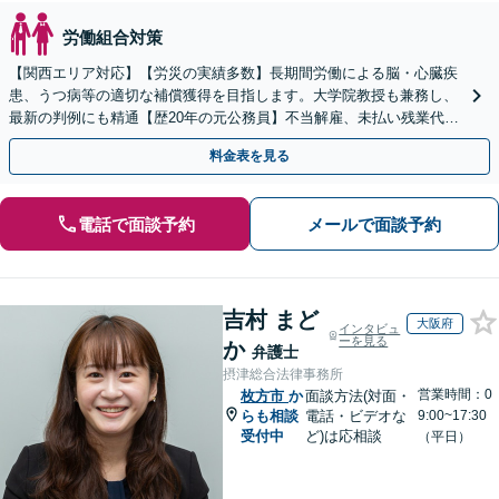
労働組合対策
【関西エリア対応】【労災の実績多数】長期間労働による脳・心臓疾
患、うつ病等の適切な補償獲得を目指します。大学院教授も兼務し、
最新の判例にも精通【歴20年の元公務員】不当解雇、未払い残業代
等、労働者の立場から親身にサポート【初回相談無料】
料金表を見る
電話で面談予約
メールで面談予約
吉村 まど
大阪府
インタビュ
ーを見る
か
弁護士
摂津総合法律事務所
営業時間：0
枚方市
か
面談方法(対面・
らも相談
電話・ビデオな
9:00~17:30
受付中
ど)は応相談
（平日）