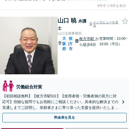
8件中 1-8件を表示
山口 暁
弁護
インタビューを見
る
士
山口法律事務所
大
枚
枚方市駅
か
営業時間：10:00~
阪
方
|
18:00（平日）
ら徒歩6分
府
市
労働組合対策
【初回相談無料】【枚方市駅6分】【使用者側・労働者側の双方に対
応可】些細な疑問でもお気軽にご相談ください。具体的な解決までの
見通しまでご説明し、依頼者さまに寄り添った支援を提供いたします
「セカンドオピニオンに対応」【休日・夜間相談可】
料金表を見る