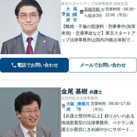
東京スタートアップ法律事務所 高槻支店
大
高
高槻市駅
か
営業時間：06:30~
阪
槻
|
22:00（平日）
ら徒歩3分
府
市
【離婚・不倫の慰謝料・刑事事件(加害
者側)・交通事故など】東京スタートア
ップ法律事務所は国内29拠点体制で全
国対応！【ご自宅からの電話相談にも
対応(法律相談は完全予約制)】各分野で
専門性の高い弁護士が寄り添い解決を
電話でお問い合わせ
メールでお問い合わせ
サポートします。
金尾 基樹
弁護士
北河内総合法律事務所
大阪
寝屋川
営業時間：09:30~17:30
|
府
市
（平日）
【弁護士歴20年以上】頼りがいのある
地域密着型の法律事務所。ベテラン弁
護士が親切にきめ細やかにサポートし
ます。不動産・建築トラブル／借金問