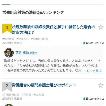
労働組合対策の法律Q&Aランキング
1
相続放棄後の取締役責任と勝手に就任した場合の
対応方法は？
#相続放棄
#労働審判
#労働組合対策
2026年5月28日
役にたった
2
西谷 拓哉
弁護士
取締役だったとしても、当然に個人責任を負うことはありません。 そ
のため、「母が会社の取締役だから支払い義務がある」 というのは、
「有限会社の代取であった夫が死亡したとしても、なお、母は有限会
社の取締役として存在しているのだから、会社の債務の支払処理を代
わりにする必要がある」という趣旨なのではないかと思われます。 相
続放棄したとしても、取締役である母には残された有限会社の後始末
2
労働組合の顧問弁護士選びのポイント
をどうするのかという問題が残ります。 一度、司法書士や弁護士等の
専門家に相談されることをオススメ致します。
#労働組合対策
#正社員・契約社員
2026年7月29日
役にたった
2