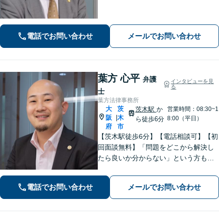
題／相続など身近な法律トラブルはお
気軽にご相談ください。【初回相談無
料（一部除く）】【夜間・休日の相談
電話でお問い合わせ
メールでお問い合わせ
可能】
葉方 心平
弁護
インタビューを見
る
士
葉方法律事務所
大
茨
茨木駅
か
営業時間：08:30~1
阪
木
|
8:00（平日）
ら徒歩6分
府
市
【茨木駅徒歩6分】【電話相談可】【初
回面談無料】「問題をどこから解決し
たら良いか分からない」という方も、
お気軽にご相談ください！離婚・相
続・交通事故など、「不利」「厳し
電話でお問い合わせ
メールでお問い合わせ
い」と思われる内容にも幅広く対応し
ます【朝8:30から営業】