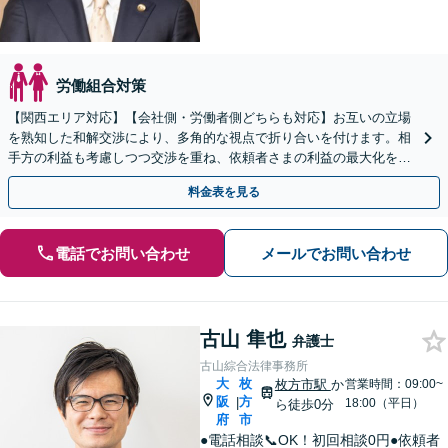
労働組合対策
【関西エリア対応】【会社側・労働者側どちらも対応】お互いの立場
を熟知した和解交渉により、多角的な視点で折り合いを付けます。相
手方の利益も考慮しつつ交渉を重ね、依頼者さまの利益の最大化を目
指す「不当解雇／労災の損害賠償請求／未払い残業代請求」
料金表を見る
電話でお問い合わせ
メールでお問い合わせ
古山 隼也
弁護士
古山綜合法律事務所
大
枚
枚方市駅
か
営業時間：09:00~
阪
方
|
18:00（平日）
ら徒歩0分
府
市
●電話相談📞OK！初回相談0円●依頼者