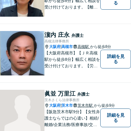
駅から徒歩8分】幅広く相談を
る
受け付けております。【離
婚】【借金】【労働問題】な
どのトラブル解決から、【相
続】【遺言】【成年後見】な
ど将来の不安の予防まで。
濵内 庄永
弁護士
高槻法律事務所
大阪府
高槻市
高槻駅
から徒歩8分
|
【大阪府高槻市】【ＪＲ高槻
詳細を見
駅から徒歩8分】幅広く相談を
る
受け付けております。【労働
問題】【離婚】【交通事故】
【借金】などのトラブル解決
から【相続】【事業承継】
【成年後見】など将来の不安
眞並 万里江
弁護士
の予防まで。
茨木さくら法律事務所
大阪府
茨木市
茨木市駅
から徒歩9分
|
【阪急茨木市駅9分】【女性弁
詳細を見
護士ならではの心遣い】相続/
る
離婚/企業法務/医療事故/交通
事故/借金問題など幅広く対応