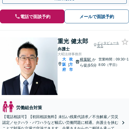
電話で面談予約
メールで面談予約
重光 健太郎
インタビューを
見る
弁護士
大昭法律事務所
大
枚
樟葉駅
か
営業時間：09:30~1
阪
方
|
8:00（平日）
ら徒歩5分
府
市
労働組合対策
【電話相談可】【初回相談無料】未払い残業代請求／不当解雇／労災
認定／セクハラ・パワハラなど幅広い労働問題に精通。弁護士を挟む
ことで対等な立場で交渉できます。企業さまからのご相談も承ってお