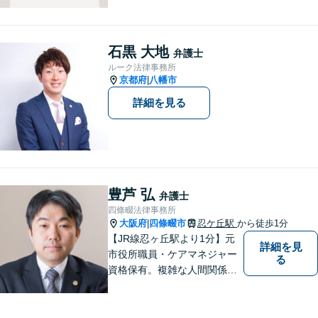
可能。プライバシーを厳守
し、依頼者様のお話に耳を傾
け、少しでもお気持ちが和ら
石黒 大地
弁護士
ぐよう心がけております。
ルーク法律事務所
京都府
八幡市
|
詳細を見る
豊芦 弘
弁護士
四條畷法律事務所
大阪府
四條畷市
忍ケ丘駅
から徒歩1分
|
【JR線忍ヶ丘駅より1分】元
詳細を見
市役所職員・ケアマネジャー
る
資格保有。複雑な人間関係が
絡む相続・遺言・高齢者トラ
ブルの根本的解決に尽力しま
す。