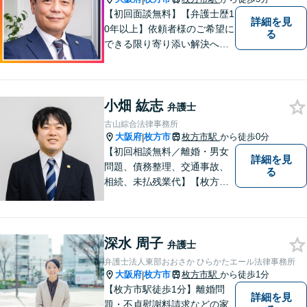
【初回面談無料】【弁護士歴1
詳細を見
0年以上】依頼者様のご希望に
る
できる限り寄り添い解決へと
導きます 【離婚問題】同事務
所の女性弁護士と連携して慰
謝料や財産分与などに対応。
小畑 紘志
夫婦カウンセラーの資格保有
弁護士
【相続問題】セミナー講師や
古山綜合法律事務所
書籍執筆の経験あり【枚方市
大阪府
枚方市
枚方市駅
から徒歩0分
|
駅5分】
【初回相談無料／離婚・男女
詳細を見
問題、債務整理、交通事故、
る
相続、未払残業代】【枚方市
駅から徒歩30秒】ご相談者の
不安な気持ちにじっくり寄り
添い、困難な問題の解決のた
深水 周子
めのお手伝いをしています。
弁護士
弁護士法人東部おおさか ひらかたエール法律事務所
大阪府
枚方市
枚方市駅
から徒歩1分
|
【枚方市駅徒歩1分】離婚問
詳細を見
題・不貞慰謝料請求などの家