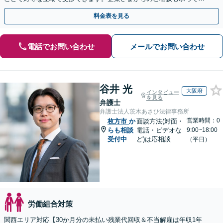
ります。【夜間・休日面談】【完全個室】【樟葉駅3分】
料金表を見る
電話でお問い合わせ
メールでお問い合わせ
谷井 光
大阪府
インタビュー
を見る
弁護士
弁護士法人茨木あさひ法律事務所
営業時間：0
枚方市
か
面談方法(対面・
らも相談
電話・ビデオな
9:00~18:00
受付中
ど)は応相談
（平日）
労働組合対策
関西エリア対応【30か月分の未払い残業代回収＆不当解雇は年収1年