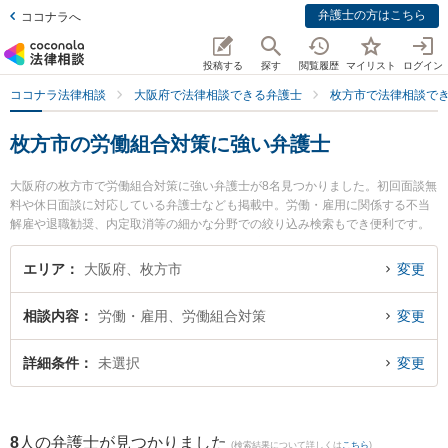
弁護士の方はこちら
ココナラへ
投稿する
探す
閲覧履歴
マイリスト
ログイン
ココナラ法律相談
大阪府で法律相談できる弁護士
枚方市で法律相談で
枚方市の労働組合対策に強い弁護士
大阪府の枚方市で労働組合対策に強い弁護士が8名見つかりました。初回面談無
料や休日面談に対応している弁護士なども掲載中。労働・雇用に関係する不当
解雇や退職勧奨、内定取消等の細かな分野での絞り込み検索もでき便利です。
特に山口法律事務所の山口 暁弁護士やくずは凛誠法律事務所の米田 光晴弁護
士、大昭法律事務所の重光 健太郎弁護士のプロフィール情報や弁護士費用、強
エリア
大阪府、枚方市
変更
みなどが注目されています。『枚方市で土日や夜間に発生した労働組合対策の
トラブルを今すぐに弁護士に相談したい』『労働組合対策のトラブル解決の実
相談内容
労働・雇用、労働組合対策
変更
績豊富な近くの弁護士を検索したい』『初回相談無料で労働組合対策を法律相
談できる枚方市内の弁護士に相談予約したい』などでお困りの相談者さんにお
すすめです。
詳細条件
未選択
変更
8
人の弁護士が見つかりました
(検索結果について詳しくは
こちら
)