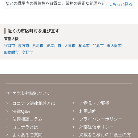
などの職場内の優位性を背景に、業務の適正な範囲を超えて、精神
的・身体的苦痛を与える又は職場環境を悪化させる行為をいいます。
本件の言動が、これらに該当するかどうか、証拠に基づいて、子細な
分析と慎重な対応が必要です。客観的証拠が不可欠です。法的責任を
きちんと追及されたい場合には、労働法にかなり詳しく、上記に関係
近くの市区町村を選び直す
した法理等にも通じた弁護士等に相談し、法的に正確に分析してもら
東部大阪
い、今後の対応を検討するべきです。
守口市
枚方市
八尾市
寝屋川市
大東市
柏原市
門真市
東大阪市
四條畷市
交野市
ココナラ法律相談について
ココナラ法律相談とは
ご意見・ご要望
法律Q&A
利用規約
法律相談コラム
プライバシーポリシー
ココナラとは
外部送信ポリシー
よくあるご質問
掲載をご検討の弁護士の方