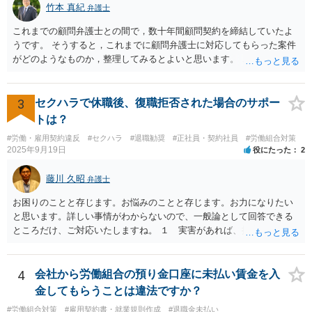
竹本 真紀
弁護士
これまでの顧問弁護士との間で，数十年間顧問契約を締結していたよ
うです。 そうすると，これまでに顧問弁護士に対応してもらった案件
がどのようなものか，整理してみるとよいと思います。 これにより，
どのような案件で依頼することが多いのかわかると思います。 複数の
事務所を比較した上で，弁護士と面談をする際，そのような案件に対
応してもらえるのかが重要だと思います。 ただ，組合員の相談内容に
3
セクハラで休職後、復職拒否された場合のサポー
ついて，分野を絞っているのか，それともどのような分野でもよいと
トは？
いうことで法律相談を依頼しているかの観点も重要です。 組合員とす
#労働・雇用契約違反
#セクハラ
#退職勧奨
#正社員・契約社員
#労働組合対策
れば，相談だけではなく，できれば受任まで考えている場合も多いと
2025年9月19日
役にたった
2
思います。 そうすると，労働組合としての相談だけではなく，基本的
に全ての分野を対象にして考える必要もあるかもしれません。 そうで
藤川 久昭
弁護士
ないと，相談内容によって，対応が変わってしまうこともあると思い
ます。 組合員の相談についても，基本的に受任まで考えてもらえるこ
お困りのことと存じます。お悩みのことと存じます。お力になりたい
とができるのかも検討要素の一つかもしれません。
と思います。詳しい事情がわからないので、一般論として回答できる
ところだけ、ご対応いたしますね。 １ 実害があれば、損害賠償請求
できる可能性はあります。ただ、請求額通りが法的に認められるとは
限らないです。損害賠償請求は可能ですが、損害との因果関係の立証
が容易ではないと思われます。客観的証拠が不可欠です。 ２ 休職期
4
会社から労働組合の預り金口座に未払い賃金を入
間満了による退職・解雇について無効だと争える可能性が高いです。
金してもらうことは違法ですか？
法的責任をきちんと追及されたい場合には、労務管理と労働法にかな
#労働組合対策
#雇用契約書・就業規則作成
#退職金未払い