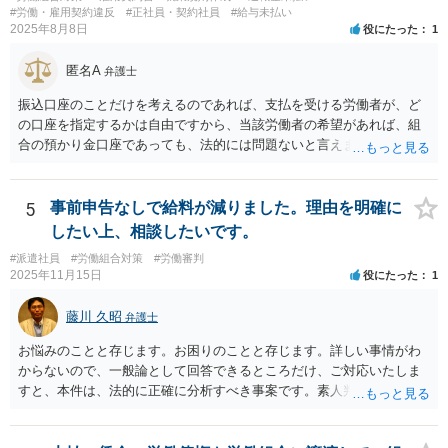
り詳しく、上記に関係した法理等にも通じた弁護士等に相談し、法的
#労働・雇用契約違反
#正社員・契約社員
#給与未払い
に正確に分析してもらい、今後の対応を検討するべきです。良い解決
2025年8月8日
役にたった
1
になりますよう祈念しております。
匿名A
弁護士
振込口座のことだけを考えるのであれば、支払を受ける労働者が、ど
の口座を指定するかは自由ですから、当該労働者の希望があれば、組
合の預かり金口座であっても、法的には問題ないと言えます。 ただ
し、そこから、何らかの天引きをして労働者に支払うということにな
ると、場合によっては非弁の問題が生じる可能性が考えられます。
5
事前申告なしで給料が減りました。理由を明確に
したい上、相談したいです。
#派遣社員
#労働組合対策
#労働審判
2025年11月15日
役にたった
1
藤川 久昭
弁護士
お悩みのことと存じます。お困りのことと存じます。詳しい事情がわ
からないので、一般論として回答できるところだけ、ご対応いたしま
すと、本件は、法的に正確に分析すべき事案です。素人判断は大いに
危険です。本相談は、ネットでのやりとりだけでは、正確な回答が難
しい案件です。労働組合への相談も有効です。就業規則の変更では変