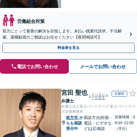
労働組合対策
双方にとって最善の解決を目指します。未払い残業代請求、不当解
雇、退職勧奨のご相談はお任せください【夜間相談可】
料金表を見る
電話でお問い合わせ
メールでお問い合わせ
宮田 聖也
京都府
インタビュ
ーを見る
弁護士
弁護士法人富士パートナーズ 富士パートナー
ズ法律事務所
営業時間：0
枚方市
か
面談方法(対面・
らも相談
電話・ビデオな
9:00~22:00
受付中
ど)は応相談
（平日）